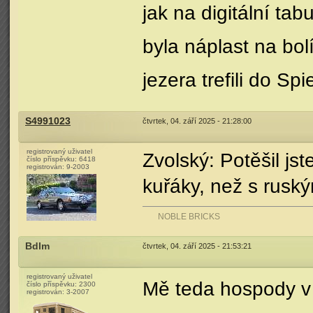
jak na digitální tabu
byla náplast na bo
jezera trefili do S
S4991023
čtvrtek, 04. září 2025 - 21:28:00
registrovaný uživatel
Zvolský: Potěšil js
číslo příspěvku:
6418
registrován:
9-2003
kuřáky, než s rusk
NOBLE BRICKS
Bdlm
čtvrtek, 04. září 2025 - 21:53:21
registrovaný uživatel
Mě teda hospody v
číslo příspěvku:
2300
registrován:
3-2007