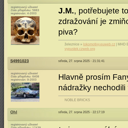
registrovaný uživatel
J.M.
, potřebujete t
číslo příspěvku:
5883
registrován:
4-2003
zdražování je zmiň
piva?
železnice »
lokomotivy.euweb.cz
| MHD 
vypustek.czweb.org
S4991023
středa, 27. srpna 2025 - 21:31:41
registrovaný uživatel
Hlavně prosím Fany
číslo příspěvku:
6408
registrován:
9-2003
nádražky nechodili 
NOBLE BRICKS
Ohl
středa, 27. srpna 2025 - 22:17:19
registrovaný uživatel
číslo příspěvku:
17439