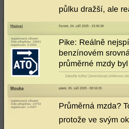
půlku dražší, ale re
Hajnej
čtvrtek, 04. září 2025 - 23:45:38
registrovaný uživatel
Pike: Reálně nejsp
číslo příspěvku:
33941
registrován:
5-2002
benzínovém srovnán
průměrné mzdy byl 
Zakažte tužky! Zanechávají uhlíkovou stop
Mouka
pátek, 05. září 2025 - 08:16:33
registrovaný uživatel
Průměrná mzda? To 
číslo příspěvku:
10752
registrován:
1-2007
protože ve svým oko