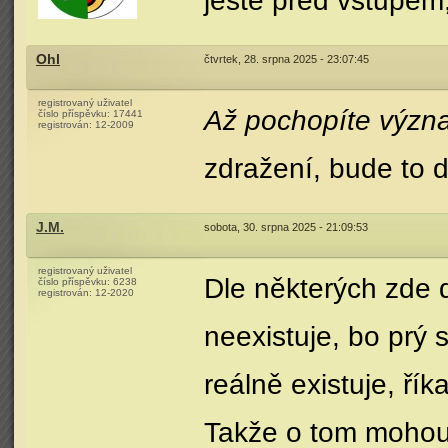
ještě před vstupem,
Ohl
čtvrtek, 28. srpna 2025 - 23:07:45
registrovaný uživatel
Až pochopíte význ
číslo příspěvku:
17441
registrován:
12-2009
zdražení, bude to d
J.M.
sobota, 30. srpna 2025 - 21:09:53
registrovaný uživatel
Dle některých zde 
číslo příspěvku:
6238
registrován:
12-2020
neexistuje, bo prý 
reálně existuje, říkal
Takže o tom mohou v