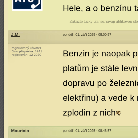
Hele, a o benzínu ta
Zakažte tužky! Zanechávají uhlíkovou stop
J.M.
pondělí, 01. září 2025 - 08:00:57
registrovaný uživatel
Benzin je naopak po
číslo příspěvku:
6241
registrován:
12-2020
platům je stále levn
dopravu po železnic
elektřinu) a vede 
zplodin z nich
Mauricio
pondělí, 01. září 2025 - 08:46:57