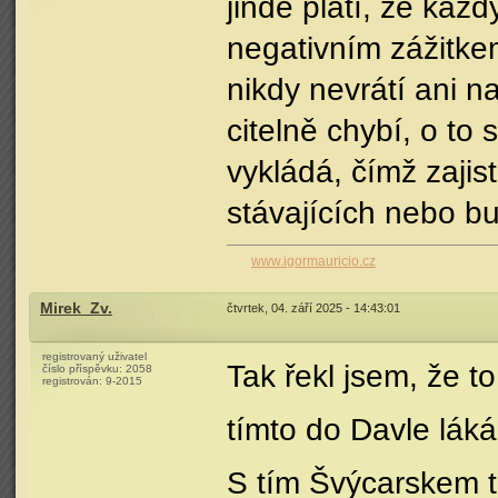
jinde platí, že kaž
negativním zážitke
nikdy nevrátí ani n
citelně chybí, o to
vykládá, čímž zajis
stávajících nebo b
www.igormauricio.cz
Mirek_Zv.
čtvrtek, 04. září 2025 - 14:43:01
registrovaný uživatel
Tak řekl jsem, že t
číslo příspěvku:
2058
registrován:
9-2015
tímto do Davle lák
S tím Švýcarskem 