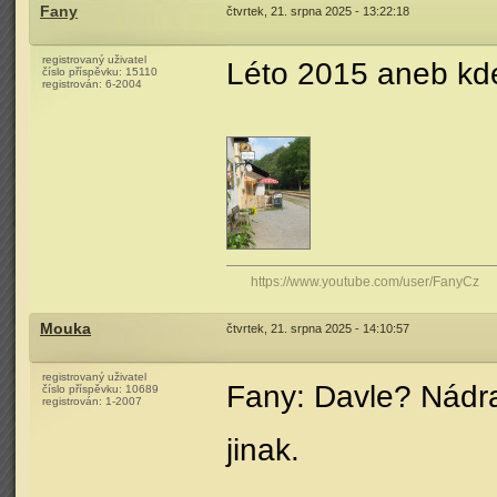
Fany
čtvrtek, 21. srpna 2025 - 13:22:18
registrovaný uživatel
Léto 2015 aneb kde 
číslo příspěvku:
15110
registrován:
6-2004
https://www.youtube.com/user/FanyCz
Mouka
čtvrtek, 21. srpna 2025 - 14:10:57
registrovaný uživatel
Fany: Davle? Nádra
číslo příspěvku:
10689
registrován:
1-2007
jinak.