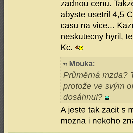
zadnou cenu. Takze 
abyste usetril 4,5
casu na vice... Kaz
neskutecny hyril, 
Kc.
Mouka
:
Průměrná mzda? To
protože ve svým ok
dosáhnul?
A jeste tak zacit s
mozna i nekoho zna