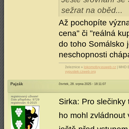
sežrat na oběd...
Až pochopíte význa
cena" či "reálná kup
do toho Somálsko j
neschopnosti chápa
železnice »
lokomotivy.euweb.cz
| MHD 
vypustek.czweb.org
Pajzák
čtvrtek, 28. srpna 2025 - 18:11:07
registrovaný uživatel
Sirka: Pro slečinky
číslo příspěvku:
9729
registrován:
6-2015
ho mohl zvládnout v