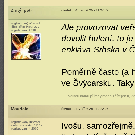
Žlutý_petr
čtvrtek, 04. září 2025 - 11:27:59
registrovaný uživatel
Ale provozovat veř
číslo příspěvku:
377
registrován:
4-2006
dovolit hulení, to 
enkláva Srbska v 
Poměrně často (a h
ve Švýcarsku. Tak
Velkou knihu přírody mohou číst jen ti, kt
Mauricio
čtvrtek, 04. září 2025 - 12:22:26
registrovaný uživatel
Ivošu, samozřejmě,
číslo příspěvku:
11149
registrován:
4-2005