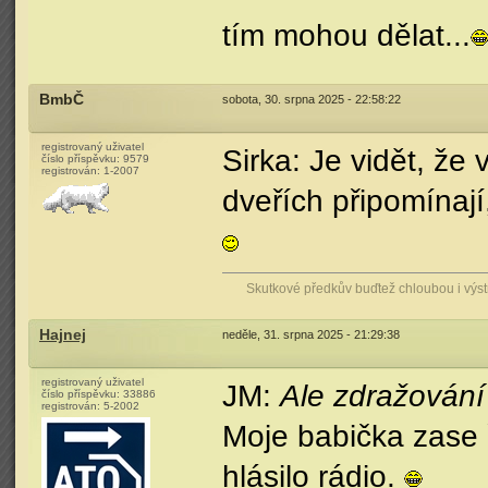
tím mohou dělat...
BmbČ
sobota, 30. srpna 2025 - 22:58:22
registrovaný uživatel
Sirka: Je vidět, že 
číslo příspěvku:
9579
registrován:
1-2007
dveřích připomínají,
Skutkové předkův buďtež chloubou i vý
Hajnej
neděle, 31. srpna 2025 - 21:29:38
registrovaný uživatel
JM:
Ale zdražování r
číslo příspěvku:
33886
registrován:
5-2002
Moje babička zase ř
hlásilo rádio.