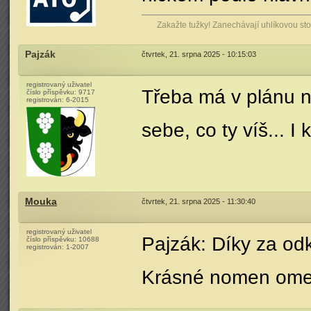
Zakažte tužky! Zanechávají uhlíkovou stop
Pajzák
čtvrtek, 21. srpna 2025 - 10:15:03
registrovaný uživatel
Třeba má v plánu 
číslo příspěvku:
9717
registrován:
6-2015
sebe, co ty víš... 
Mouka
čtvrtek, 21. srpna 2025 - 11:30:40
registrovaný uživatel
Pajzák: Díky za odk
číslo příspěvku:
10688
registrován:
1-2007
Krásné nomen ome