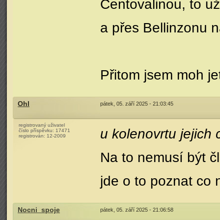
Centovalinou, to u
a přes Bellinzonu 
Přitom jsem moh jet
Ohl
pátek, 05. září 2025 - 21:03:45
registrovaný uživatel
u kolenovrtu jejich
číslo příspěvku:
17471
registrován:
12-2009
Na to nemusí být č
jde o to poznat co n
Nocni_spoje
pátek, 05. září 2025 - 21:06:58