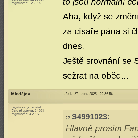
to jsou normální c
registrován:
12-2009
Aha, když se změní
za císaře pána si č
dnes.
Ještě srovnání se 
sežrat na oběd...
Mladějov
středa, 27. srpna 2025 - 22:36:56
registrovaný uživatel
číslo příspěvku:
24998
registrován:
3-2007
S4991023
:
Hlavně prosím Fan