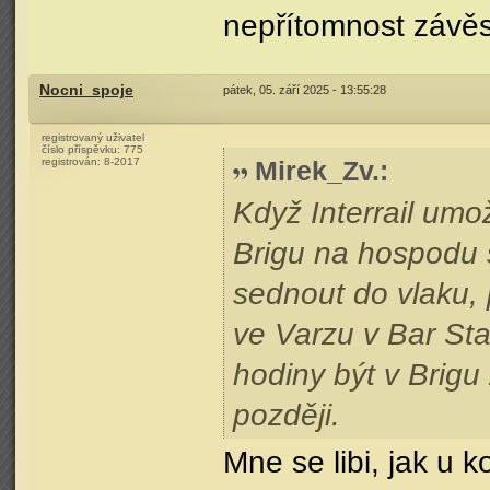
nepřítomnost závěs
Nocni_spoje
pátek, 05. září 2025 - 13:55:28
registrovaný uživatel
číslo příspěvku:
775
registrován:
8-2017
Mirek_Zv.
:
Když Interrail umo
Brigu na hospodu s
sednout do vlaku,
ve Varzu v Bar Sta
hodiny být v Brigu
později.
Mne se libi, jak u k