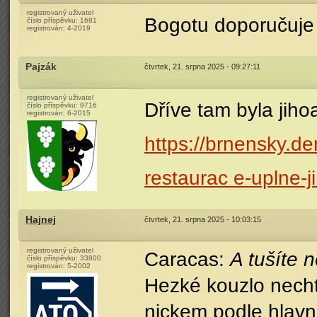
registrovaný uživatel
Bogotu doporučuje 11
číslo příspěvku:
1681
registrován:
4-2019
Pajzák
čtvrtek, 21. srpna 2025 - 09:27:11
registrovaný uživatel
Dříve tam byla jiho
číslo příspěvku:
9716
registrován:
6-2015
https://brnensky.d
restaurac e-uplne-
Hajnej
čtvrtek, 21. srpna 2025 - 10:03:15
registrovaný uživatel
Caracas:
A tušíte 
číslo příspěvku:
33800
registrován:
5-2002
Hezké kouzlo necht
nickem podle hlavn