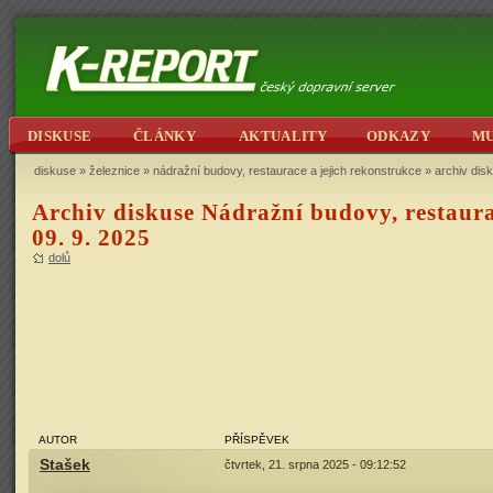
DISKUSE
ČLÁNKY
AKTUALITY
ODKAZY
M
diskuse
»
železnice
»
nádražní budovy, restaurace a jejich rekonstrukce
» archiv disk
Archiv diskuse Nádražní budovy, restaurac
09. 9. 2025
dolů
AUTOR
PŘÍSPĚVEK
Stašek
čtvrtek, 21. srpna 2025 - 09:12:52