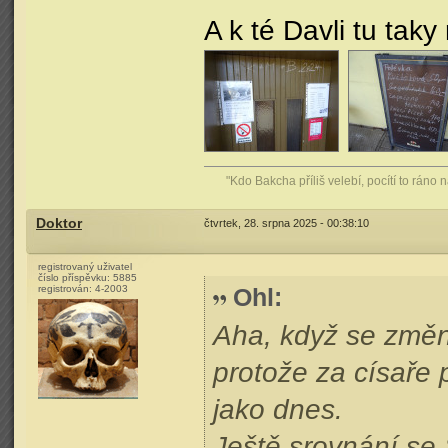
A k té Davli tu ta
"Kdo Bakcha příliš velebí, pocítí to ráno
Doktor
čtvrtek, 28. srpna 2025 - 00:38:10
registrovaný uživatel
číslo příspěvku:
5885
registrován:
4-2003
Ohl
:
Aha, když se změní
protože za císaře p
jako dnes.
Ještě srovnání se