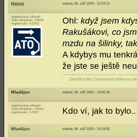
Hajnej
sobota, 06. září 2025 - 13:54:10
registrovaný uživatel
Ohl:
když jsem kdy
číslo příspěvku:
33945
registrován:
5-2002
Rakušákovi, co jsme
mzdu na šilinky, tak
A kdybys mu tenkrát
že jste se ještě neuc
Zakažte tužky! Zanechávají uhlíkovou stop
Mladějov
sobota, 06. září 2025 - 14:55:39
registrovaný uživatel
Kdo ví, jak to bylo..
číslo příspěvku:
25082
registrován:
3-2007
Mladějov
sobota, 06. září 2025 - 15:19:55