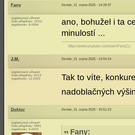
Fany
čtvrtek, 21. srpna 2025 - 14:28:37
registrovaný uživatel
ano, bohužel i ta 
číslo příspěvku:
15111
registrován:
6-2004
minulostí ...
https://www.youtube.com/user/FanyCz
J.M.
čtvrtek, 21. srpna 2025 - 14:54:14
registrovaný uživatel
Tak to víte, konku
číslo příspěvku:
6213
registrován:
12-2020
nadoblačných výši
Doktor
čtvrtek, 21. srpna 2025 - 15:51:23
registrovaný uživatel
číslo příspěvku:
5881
registrován:
4-2003
Fany
: