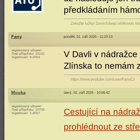
předkládáním hámot
Zakažte tužky! Zanechávají uhlíkovou stop
Fany
pondělí, 01. září 2025 - 11:23:13
registrovaný uživatel
V Davli v nádražce 
číslo příspěvku:
15132
registrován:
6-2004
Zlínska to nemám z
https://www.youtube.com/user/FanyCz
Mouka
úterý, 02. září 2025 - 10:06:42
registrovaný uživatel
Cestující na nádra
číslo příspěvku:
10736
registrován:
1-2007
prohlédnout ze stř