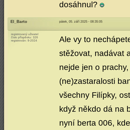
dosáhnul?
El_Barto
pátek, 05. září 2025 - 08:35:05
registrovaný uživatel
Ale vy to nechápet
číslo příspěvku:
326
registrován:
9-2024
stěžovat, nadávat a
nejde jen o prachy
(ne)zastaralosti ba
všechny Filípky, os
když někdo dá na b
nyní berta 006, kd