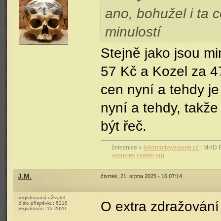
ano, bohužel i ta 
minulostí
Stejně jako jsou mi
57 Kč a Kozel za 4
cen nyní a tehdy j
nyní a tehdy, takž
být řeč.
železnice »
lokomotivy.euweb.cz
| MHD 
vypustek.czweb.org
J.M.
čtvrtek, 21. srpna 2025 - 16:07:14
registrovaný uživatel
O extra zdražování
číslo příspěvku:
6218
registrován:
12-2020