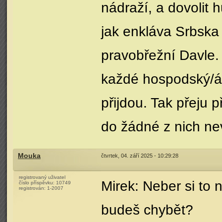
nádraží, a dovolit 
jak enkláva Srbska 
pravobřežní Davle.
každé hospodský/á 
přijdou. Tak přeju
do žádné z nich ne
Mouka
čtvrtek, 04. září 2025 - 10:29:28
registrovaný uživatel
Mirek: Neber si to 
číslo příspěvku:
10749
registrován:
1-2007
budeš chybět?