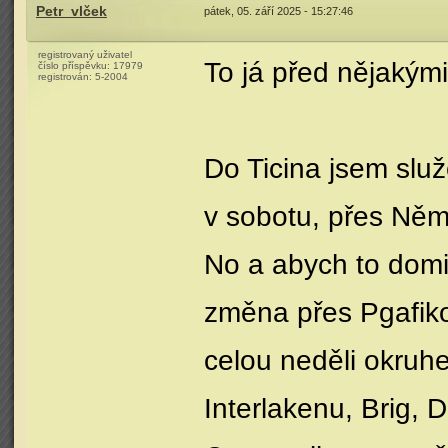
Petr_vlček
pátek, 05. září 2025 - 15:27:46
registrovaný uživatel
To já před nějakými 
číslo příspěvku:
17979
registrován:
5-2004
Do Ticina jsem slu
v sobotu, přes Ně
No a abych to domin
změna přes Pgafikon
celou neděli okruh
Interlakenu, Brig, 