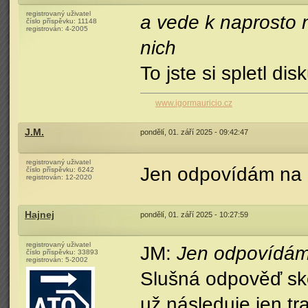
registrovaný uživatel
a vede k naprosto 
číslo příspěvku:
11148
registrován:
4-2005
nich
To jste si spletl dis
www.igormauricio.cz
J.M.
pondělí, 01. září 2025 - 09:42:47
registrovaný uživatel
Jen odpovídám na d
číslo příspěvku:
6242
registrován:
12-2020
Hajnej
pondělí, 01. září 2025 - 10:27:59
registrovaný uživatel
JM:
Jen odpovídám 
číslo příspěvku:
33893
registrován:
5-2002
Slušná odpověď sko
už následuje jen tr