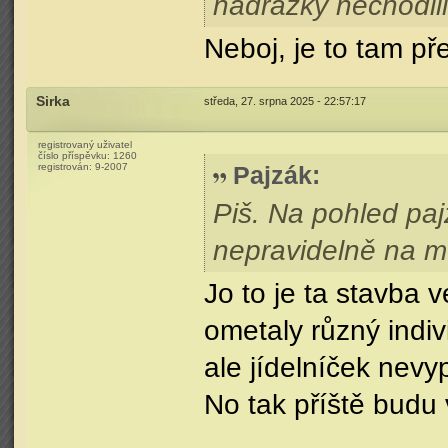
nádražky nechodili
Neboj, je to tam př
Sirka
středa, 27. srpna 2025 - 22:57:17
registrovaný uživatel
číslo příspěvku:
1260
registrován:
9-2007
Pajzák
:
Piš. Na pohled paj
nepravidelně na m
Jo to je ta stavba 
ometaly různý indiv
ale jídelníček nev
No tak příště budu