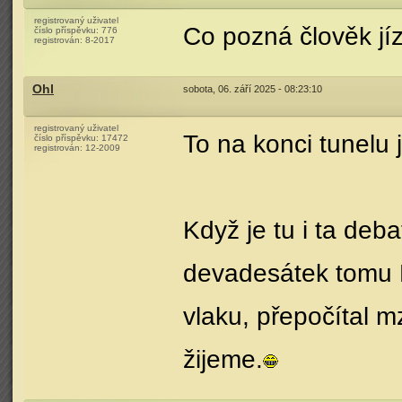
registrovaný uživatel
Co pozná člověk jí
číslo příspěvku:
776
registrován:
8-2017
Ohl
sobota, 06. září 2025 - 08:23:10
registrovaný uživatel
To na konci tunelu 
číslo příspěvku:
17472
registrován:
12-2009
Když je tu i ta de
devadesátek tomu R
vlaku, přepočítal mz
žijeme.