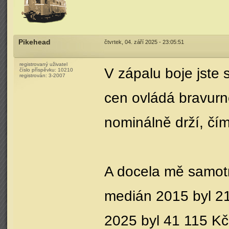
Pikehead
čtvrtek, 04. září 2025 - 23:05:51
registrovaný uživatel
V zápalu boje jste 
číslo příspěvku:
10210
registrován:
3-2007
cen ovládá bravurně
nominálně drží, čím
A docela mě samot
medián 2015 byl 21
2025 byl 41 115 Kč 