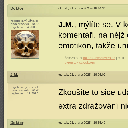
Doktor
čtvrtek, 21. srpna 2025 - 16:14:34
registrovaný uživatel
J.M.
, mýlíte se. V 
číslo příspěvku:
5882
registrován:
4-2003
komentáři, na nějž 
emotikon, takže un
železnice »
lokomotivy.euweb.cz
| MHD 
vypustek.czweb.org
J.M.
čtvrtek, 21. srpna 2025 - 16:26:07
registrovaný uživatel
Zkoušíte to sice u
číslo příspěvku:
6220
registrován:
12-2020
extra zdražování ni
Doktor
čtvrtek, 21. srpna 2025 - 16:55:49