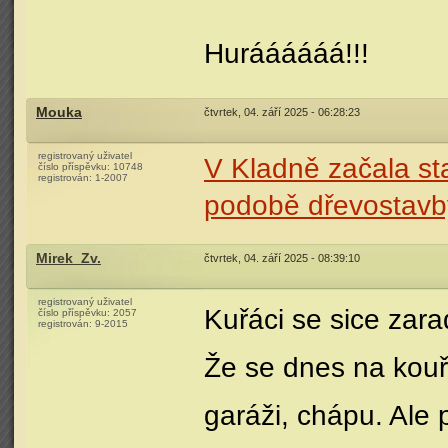
Huráááááá!!!
Mouka
čtvrtek, 04. září 2025 - 06:28:23
registrovaný uživatel
V Kladně začala st
číslo příspěvku:
10748
registrován:
1-2007
podobě dřevostavby
Mirek_Zv.
čtvrtek, 04. září 2025 - 08:39:10
registrovaný uživatel
Kuřáci se sice zarad
číslo příspěvku:
2057
registrován:
9-2015
Že se dnes na kouř
garáži, chápu. Ale