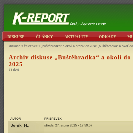
DISKUSE
ČLÁNKY
AKTUALITY
ODKAZY
M
diskuse
»
železnice
»
„buštěhradka“ a okolí
» archiv diskuse „buštěhradka“ a okolí do
Archiv diskuse „Buštěhradka“ a okolí do 
2025
dolů
AUTOR
PŘÍSPĚVEK
Jeník_H..
středa, 27. srpna 2025 - 17:59:57