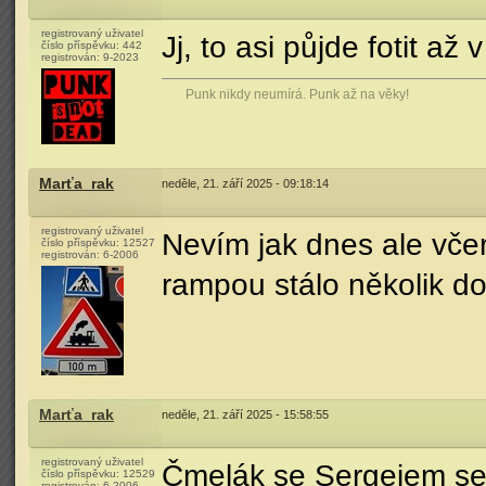
registrovaný uživatel
Jj, to asi půjde fotit až
číslo příspěvku:
442
registrován:
9-2023
Punk nikdy neumírá. Punk až na věky!
Marťa_rak
neděle, 21. září 2025 - 09:18:14
registrovaný uživatel
Nevím jak dnes ale včer
číslo příspěvku:
12527
registrován:
6-2006
rampou stálo několik do
Marťa_rak
neděle, 21. září 2025 - 15:58:55
registrovaný uživatel
Čmelák se Sergejem se 
číslo příspěvku:
12529
registrován:
6-2006