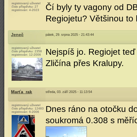
registrovaný uživatel
Čí byly ty vagony od DB
číslo příspěvku:
27
registrován:
4-2023
Regiojetu? Většinou to b
Jeneč
pátek, 29. srpna 2025 - 21:43:44
registrovaný uživatel
Nejspíš jo. Regiojet te
číslo příspěvku:
2358
registrován:
12-2006
Zličína přes Kralupy.
Marťa_rak
středa, 03. září 2025 - 11:13:54
registrovaný uživatel
Dnes ráno na otočku do
číslo příspěvku:
12483
registrován:
6-2006
soukromá 0.308 s měří