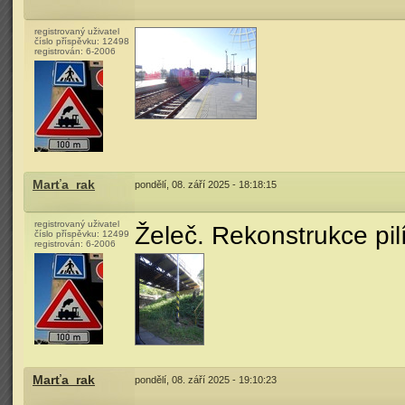
registrovaný uživatel
číslo příspěvku:
12498
registrován:
6-2006
Marťa_rak
pondělí, 08. září 2025 - 18:18:15
registrovaný uživatel
Želeč. Rekonstrukce pil
číslo příspěvku:
12499
registrován:
6-2006
Marťa_rak
pondělí, 08. září 2025 - 19:10:23