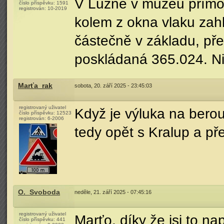
V Lužné v muzeu přímo 
číslo příspěvku:
1591
registrován:
10-2019
kolem z okna vlaku zah
částečně v základu, př
poskládaná 365.024. N
Marťa_rak
sobota, 20. září 2025 - 23:45:03
registrovaný uživatel
Když je výluka na bero
číslo příspěvku:
12523
registrován:
6-2006
tedy opět s Kralup a př
O._Svoboda
neděle, 21. září 2025 - 07:45:16
registrovaný uživatel
Marťo, díky že jsi to na
číslo příspěvku:
441