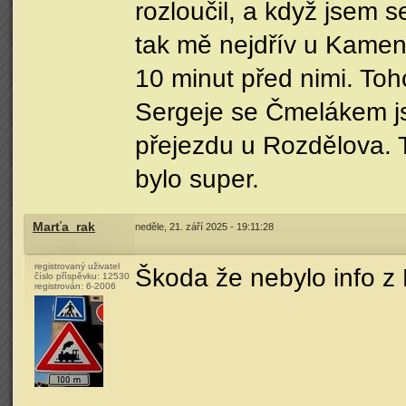
rozloučil, a když jsem 
tak mě nejdřív u Kamenn
10 minut před nimi. Toh
Sergeje se Čmelákem js
přejezdu u Rozdělova. 
bylo super.
Marťa_rak
neděle, 21. září 2025 - 19:11:28
registrovaný uživatel
Škoda že nebylo info z 
číslo příspěvku:
12530
registrován:
6-2006