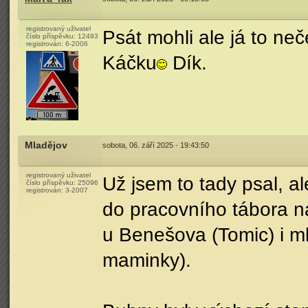
registrovaný uživatel
Psát mohli ale já to ne
číslo příspěvku:
12493
registrován:
6-2006
Káčku
Dík.
Mladějov
sobota, 06. září 2025 - 19:43:50
registrovaný uživatel
Už jsem to tady psal, a
číslo příspěvku:
25096
registrován:
3-2007
do pracovního tábora n
u Benešova (Tomic) i m
maminky).