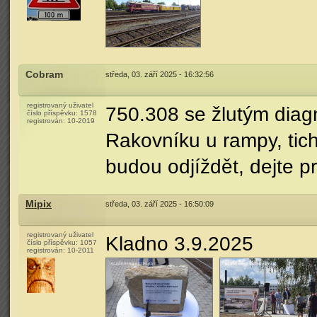
Cobram
středa, 03. září 2025 - 16:32:56
registrovaný uživatel
750.308 se žlutým dia
číslo příspěvku:
1578
registrován:
10-2019
Rakovníku u rampy, tich
budou odjíždět, dejte pr
Mipix
středa, 03. září 2025 - 16:50:09
registrovaný uživatel
Kladno 3.9.2025
číslo příspěvku:
1057
registrován:
10-2011