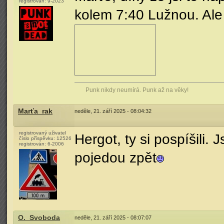
registrován:
9-2023
kolem 7:40 Lužnou. Ale t
Punk nikdy neumírá. Punk až na věky!
Marťa_rak
neděle, 21. září 2025 - 08:04:32
registrovaný uživatel
Hergot, ty si pospíšili.
číslo příspěvku:
12526
registrován:
6-2006
pojedou zpět
O._Svoboda
neděle, 21. září 2025 - 08:07:07