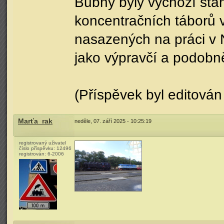
Bubny byly výchozí sta
koncentračních táborů v 
nasazených na práci v
jako výpravčí a podobn
(Příspěvek byl editován
Marťa_rak
neděle, 07. září 2025 - 10:25:19
registrovaný uživatel
číslo příspěvku:
12496
registrován:
6-2006