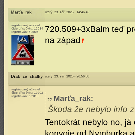
Marťa_rak
úterý, 23. září 2025 - 14:46:46
registrovaný uživatel
720.509+3xBalm teď pr
číslo příspěvku:
12534
registrován:
6-2006
na západ
Drak_ze_skalky
úterý, 23. září 2025 - 20:56:38
registrovaný uživatel
číslo příspěvku:
10292
Marťa_rak
:
registrován:
5-2010
Škoda že nebylo info z
Tentokrát nebylo no, já 
konvoje od Nymburka a t