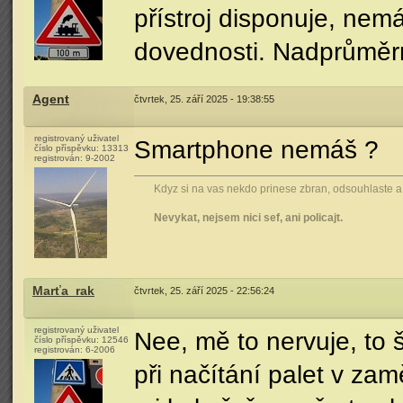
přístroj disponuje, ne
dovednosti. Nadprůměrné
Agent
čtvrtek, 25. září 2025 - 19:38:55
registrovaný uživatel
Smartphone nemáš ?
číslo příspěvku:
13313
registrován:
9-2002
Kdyz si na vas nekdo prinese zbran, odsouhlaste a d
Nevykat, nejsem nici sef, ani policajt.
Marťa_rak
čtvrtek, 25. září 2025 - 22:56:24
registrovaný uživatel
Nee, mě to nervuje, to 
číslo příspěvku:
12546
registrován:
6-2006
při načítání palet v zam