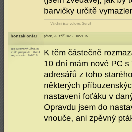
barvičky určitě vymazl
Všichni jste volové. Servít
honzaklonfar
pátek, 26. září 2025 - 10:21:15
registrovaný uživatel
K těm částečně rozmaz
číslo příspěvku:
8404
registrován:
6-2016
10 dní mám nové PC s W
adresářů z toho starého
některých příbuzenských
nastavení foťáku v dan
Opravdu jsem do nasta
vnouče, ani zpěvný pták 