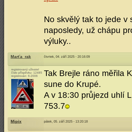
No skvělý tak to jede v
naposledy, už chápu pro
výluky..
Marťa_rak
čtvrtek, 04. září 2025 - 20:16:09
registrovaný uživatel
Tak Brejle ráno měřila 
číslo příspěvku:
12485
registrován:
6-2006
sune do Krupé.
A v 18:30 průjezd uhlí
753.7
Mipix
pátek, 05. září 2025 - 13:20:18