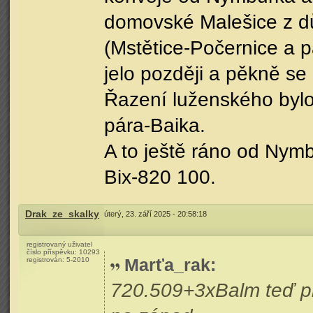
domovské Malešice z d
(Mstětice-Počernice a 
jelo později a pěkně se
Řazení luženského byl
pára-Baika.
A to ještě ráno od Nym
Bix-820 100.
Drak_ze_skalky
úterý, 23. září 2025 - 20:58:18
registrovaný uživatel
číslo příspěvku:
10293
Marťa_rak
:
registrován:
5-2010
720.509+3xBalm teď p