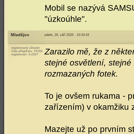
Mobil se nazývá SAMSU
"úzkoúhle".
Mladějov
pátek, 26. září 2025 - 10:33:43
registrovaný uživatel
Zarazilo mě, že z někte
číslo příspěvku:
25282
registrován:
3-2007
stejné osvětlení, stejn
rozmazaných fotek.
To je ovšem rukama - pr
zařízením) v okamžiku 
Mazejte už po prvním st