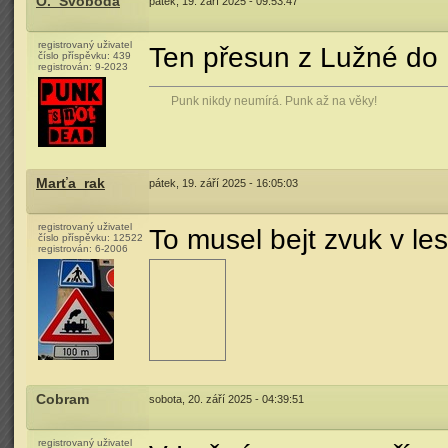
O._Svoboda
pátek, 19. září 2025 - 09:53:47
registrovaný uživatel
Ten přesun z Lužné do
číslo příspěvku:
439
registrován:
9-2023
Punk nikdy neumírá. Punk až na věky!
Marťa_rak
pátek, 19. září 2025 - 16:05:03
registrovaný uživatel
To musel bejt zvuk v l
číslo příspěvku:
12522
registrován:
6-2006
Cobram
sobota, 20. září 2025 - 04:39:51
registrovaný uživatel