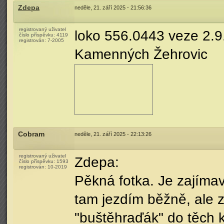
Zdepa
neděle, 21. září 2025 - 21:56:36
registrovaný uživatel
loko 556.0443 veze 2.9
číslo příspěvku:
4119
registrován:
7-2005
Kamenných Žehrovic
Cobram
neděle, 21. září 2025 - 22:13:26
registrovaný uživatel
Zdepa:
číslo příspěvku:
1593
registrován:
10-2019
Pěkná fotka. Je zajímav
tam jezdím běžně, ale z
"buštěhraďák" do těch k