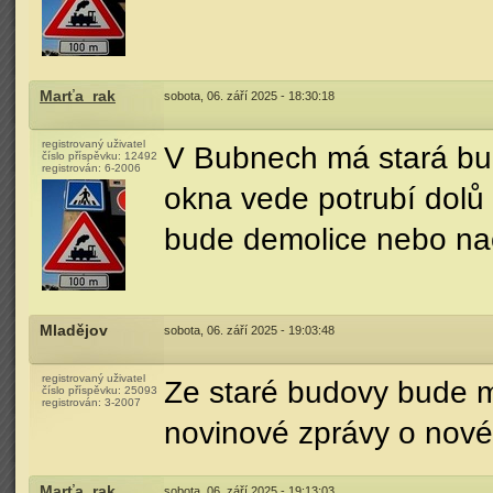
Marťa_rak
sobota, 06. září 2025 - 18:30:18
registrovaný uživatel
V Bubnech má stará bud
číslo příspěvku:
12492
registrován:
6-2006
okna vede potrubí dolů 
bude demolice nebo na
Mladějov
sobota, 06. září 2025 - 19:03:48
registrovaný uživatel
Ze staré budovy bude m
číslo příspěvku:
25093
registrován:
3-2007
novinové zprávy o nové
Marťa_rak
sobota, 06. září 2025 - 19:13:03