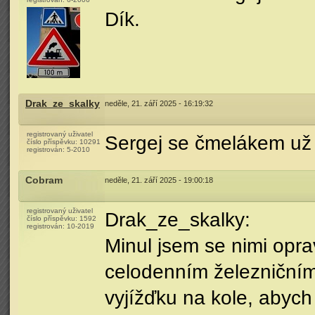
Dík.
Drak_ze_skalky
neděle, 21. září 2025 - 16:19:32
registrovaný uživatel
Sergej se čmelákem už
číslo příspěvku:
10291
registrován:
5-2010
Cobram
neděle, 21. září 2025 - 19:00:18
registrovaný uživatel
Drak_ze_skalky:
číslo příspěvku:
1592
registrován:
10-2019
Minul jsem se nimi opr
celodenním železniční
vyjížďku na kole, abych