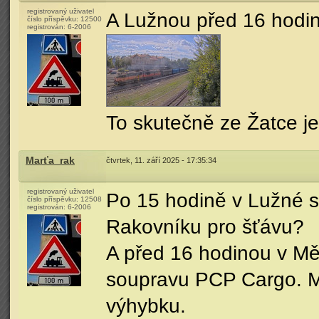
registrovaný uživatel
A Lužnou před 16 hodin
číslo příspěvku:
12500
registrován:
6-2006
To skutečně ze Žatce j
Marťa_rak
čtvrtek, 11. září 2025 - 17:35:34
registrovaný uživatel
Po 15 hodině v Lužné s
číslo příspěvku:
12508
registrován:
6-2006
Rakovníku pro šťávu?
A před 16 hodinou v M
soupravu PCP Cargo. Mu
výhybku.