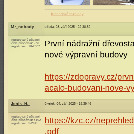
Kladenské rozhledy
Mr_nobody
středa, 03. září 2025 - 22:30:52
registrovaný uživatel
První nádražní dřevost
číslo příspěvku:
268
registrován:
10-2007
nové výpravní budovy
https://zdopravy.cz/prv
acalo-budovani-nove-v
Jeník_H..
čtvrtek, 04. září 2025 - 18:39:46
registrovaný uživatel
https://kzc.cz/neprehl
číslo příspěvku:
5402
registrován:
3-2015
.pdf