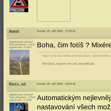
Agent
čtvrtek, 25. září 2025 - 17:52:47
registrovaný uživatel
Boha, čim fotíš ? Mixé
číslo příspěvku:
13312
registrován:
9-2002
Kdyz si na vas nekdo prinese zbran, odsouhlaste a d
Nevykat, nejsem nici sef, ani policajt.
Marťa_rak
čtvrtek, 25. září 2025 - 18:03:26
registrovaný uživatel
Automatickým nejlevnějš
číslo příspěvku:
12543
registrován:
6-2006
nastavování všech možn