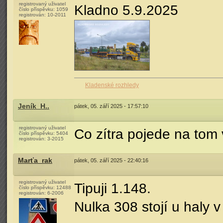
registrovaný uživatel
Kladno 5.9.2025
číslo příspěvku:
1059
registrován:
10-2011
Kladenské rozhledy
Jeník_H..
pátek, 05. září 2025 - 17:57:10
registrovaný uživatel
Co zítra pojede na to
číslo příspěvku:
5404
registrován:
3-2015
Marťa_rak
pátek, 05. září 2025 - 22:40:16
registrovaný uživatel
Tipuji 1.148.
číslo příspěvku:
12488
registrován:
6-2006
Nulka 308 stojí u haly v