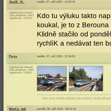
Jeník_H..
neděle, 07. září 2025 - 14:28:41
registrovaný uživatel
Kdo tu výluku takto nap
číslo příspěvku:
5407
registrován:
3-2015
koukal, je to z Berouna
Klidně stačilo od ponděl
rychlíK a nedávat ten b
Peva
neděle, 07. září 2025 - 22:34:53
registrovaný uživatel
číslo příspěvku:
1982
registrován:
5-2002
Kdo chce, hledá způsob, kdo nechce, hledá důvod.
Marťa_rak
pondělí, 08. září 2025 - 08:41:34