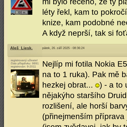
mi bylo řečeno, že ty pla
léty řekl, kam to pokročí
knize, kam podobné neos
A když neprší, tak si f
Aleš_Liesk.
pátek, 26. září 2025 - 08:36:24
registrovaný uživatel
Nejlíp mi fotila Nokia E5
číslo příspěvku:
9891
registrován:
9-2011
na to 1 ruka). Pak mě ba
hezkej obrat...
) - a t
nějakýho staršího Druida
rozlišení, ale horší ba
(přinejmenším příprava 
(jsem zvědavej, jak by t