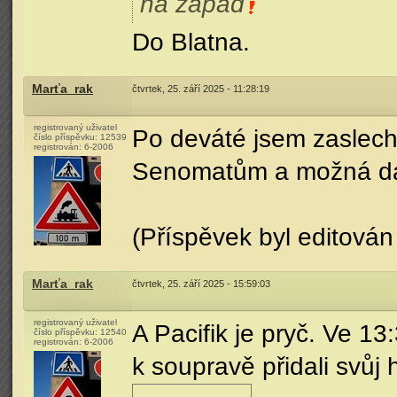
na západ
Do Blatna.
Marťa_rak
čtvrtek, 25. září 2025 - 11:28:19
registrovaný uživatel
Po deváté jsem zaslechl
číslo příspěvku:
12539
registrován:
6-2006
Senomatům a možná dá
(Příspěvek byl editován
Marťa_rak
čtvrtek, 25. září 2025 - 15:59:03
registrovaný uživatel
A Pacifik je pryč. Ve 1
číslo příspěvku:
12540
registrován:
6-2006
k soupravě přidali svůj 