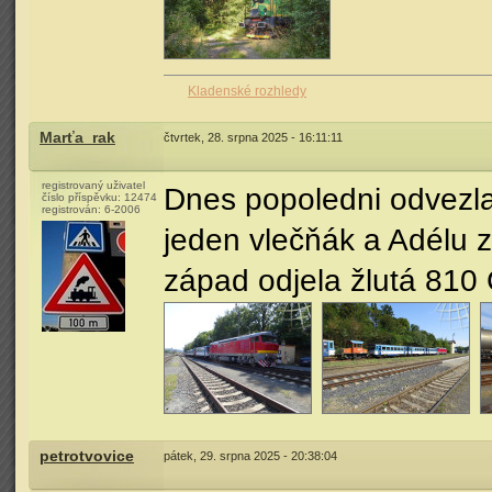
Kladenské rozhledy
Marťa_rak
čtvrtek, 28. srpna 2025 - 16:11:11
registrovaný uživatel
Dnes popoledni odvezla 
číslo příspěvku:
12474
registrován:
6-2006
jeden vlečňák a Adélu 
západ odjela žlutá 810
petrotvovice
pátek, 29. srpna 2025 - 20:38:04