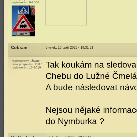
registrován:
6-2006
Cobram
čtvrtek, 18. září 2025 - 19:31:31
registrovaný uživatel
Tak koukám na sledovač
číslo příspěvku:
1587
registrován:
10-2019
Chebu do Lužné Čmelá
A bude následovat náv
Nejsou nějaké informac
do Nymburka ?