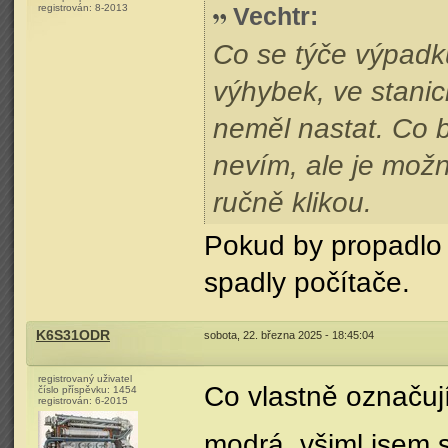
registrován:
8-2013
Vechtr
:
Co se týče výpadk
výhybek, ve stanic
neměl nastat. Co b
nevím, ale je možn
ručně klikou.
Pokud by propadlo 
spadly počítače.
K6S31ODR
sobota, 22. března 2025 - 18:45:04
registrovaný uživatel
Co vlastně označuj
číslo příspěvku:
1454
registrován:
6-2015
modrá, všiml jsem si