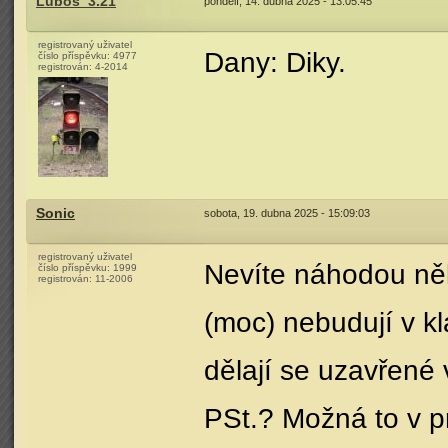
Luboš_3.21
pondělí, 14. dubna 2025 - 13:05:45
registrovaný uživatel
Dany: Diky.
číslo příspěvku:
4977
registrován:
4-2014
Sonic
sobota, 19. dubna 2025 - 15:09:03
registrovaný uživatel
Nevíte náhodou ně
číslo příspěvku:
1999
registrován:
11-2006
(moc) nebudují v k
dělají se uzavřené 
PSt.? Možná to v p