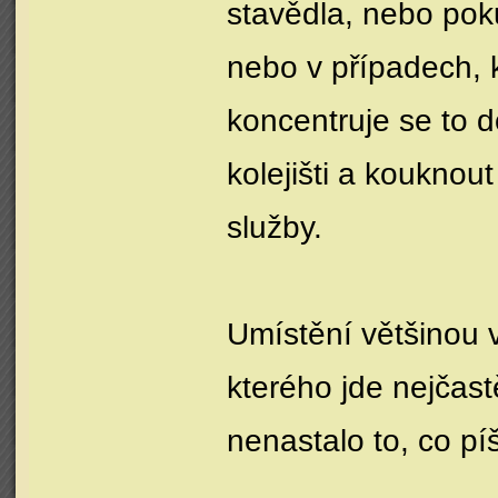
stavědla, nebo poku
nebo v případech, k
koncentruje se to d
kolejišti a kouknou
služby.
Umístění většinou 
kterého jde nejčast
nenastalo to, co pí