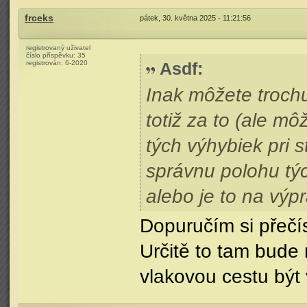
frceks
pátek, 30. května 2025 - 11:21:56
registrovaný uživatel
číslo příspěvku:
35
registrován:
6-2020
Asdf
:
Inak môžete troch
totiž za to (ale m
tých výhybiek pri 
správnu polohu týc
alebo je to na výpr
Dopuručím si přečís
Určitě to tam bude
vlakovou cestu být 