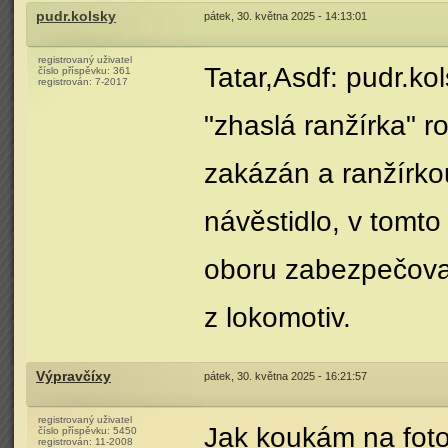
pudr.kolsky
pátek, 30. května 2025 - 14:13:01
registrovaný uživatel
Tatar,Asdf: pudr.kol
číslo příspěvku:
361
registrován:
7-2017
"zhaslá ranžírka" 
zakázán a ranžírko
návěstidlo, v tomto
oboru zabezpečovac
z lokomotiv.
Výpravčíxy
pátek, 30. května 2025 - 16:21:57
registrovaný uživatel
Jak koukám na foto
číslo příspěvku:
5450
registrován:
11-2008