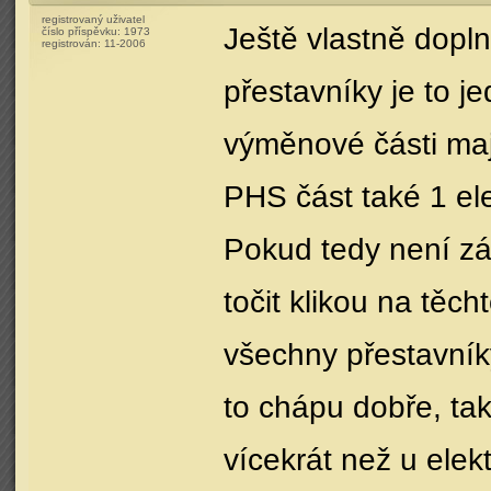
registrovaný uživatel
Ještě vlastně dopl
číslo příspěvku:
1973
registrován:
11-2006
přestavníky je to j
výměnové části maj
PHS část také 1 el
Pokud tedy není zá
točit klikou na těc
všechny přestavníky
to chápu dobře, tak
vícekrát než u elek