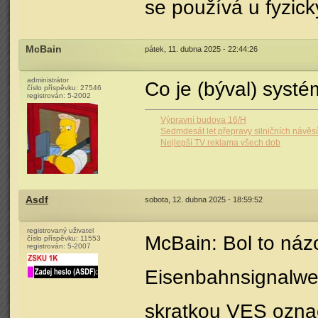
se používá u fyzick
McBain
pátek, 11. dubna 2025 - 22:44:26
administrátor
Co je (býval) syst
číslo příspěvku:
27546
registrován:
5-2002
Výpravní budova 16/H
Sedmdesát let přepravy silničních návěsů
Nejlepší TV reklama všech dob
Asdf
sobota, 12. dubna 2025 - 18:59:52
registrovaný uživatel
McBain: Bol to náz
číslo příspěvku:
11553
registrován:
5-2007
Eisenbahnsignalwerk
skratkou VES označ