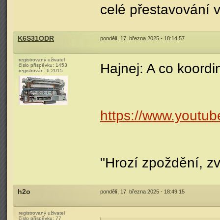
celé přestavování v
K6S31ODR
pondělí, 17. března 2025 - 18:14:57
registrovaný uživatel
Hajnej: A co koordi
číslo příspěvku:
1453
registrován:
6-2015
https://www.yout
"Hrozí zpoždění, zv
h2o
pondělí, 17. března 2025 - 18:49:15
registrovaný uživatel
číslo příspěvku:
77