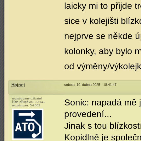
laicky mi to přijde
sice v kolejišti bl
nejprve se někde úp
kolonky, aby bylo 
od výměny/výkolejk
Hajnej
sobota, 19. dubna 2025 - 18:41:47
registrovaný uživatel
Sonic: napadá mě j
číslo příspěvku:
33141
registrován:
5-2002
provedení...
Jinak s tou blízkost
Kopidlně je spole