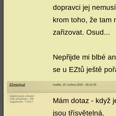
dopravci jej nemusí
krom toho, že tam 
zařizovat. Osud...
Nepřijde mi blbé ani
se u EZtů ještě poř
22michal
neděle, 25. května 2025 - 08:10:25
registrovaný uživatel
Mám dotaz - když je
číslo příspěvku:
790
registrován:
7-2017
jsou třísvětelná.