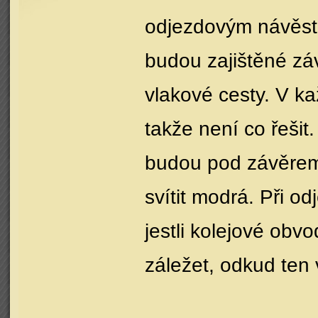
odjezdovým návěsti
budou zajištěné z
vlakové cesty. V 
takže není co řešit
budou pod závěrem
svítit modrá. Při o
jestli kolejové ob
záležet, odkud ten v