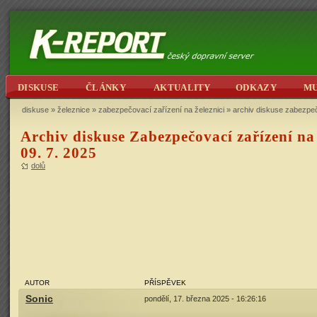
DISKUSE
ČLÁNKY
AKTUALITY
ODKAZY
M
diskuse
»
železnice
»
zabezpečovací zařízení na železnici
» archiv diskuse zabezpečo
Archiv diskuse Zabezpečovací zařízení na 
09. 7. 2025
dolů
AUTOR
PŘÍSPĚVEK
Sonic
pondělí, 17. března 2025 - 16:26:16