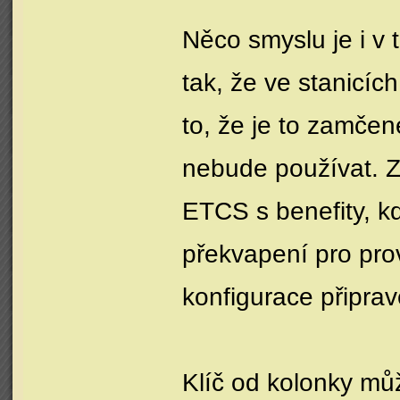
Něco smyslu je i v 
tak, že ve stanicíc
to, že je to zamčen
nebude používat. 
ETCS s benefity, kd
překvapení pro provo
konfigurace připra
Klíč od kolonky můž