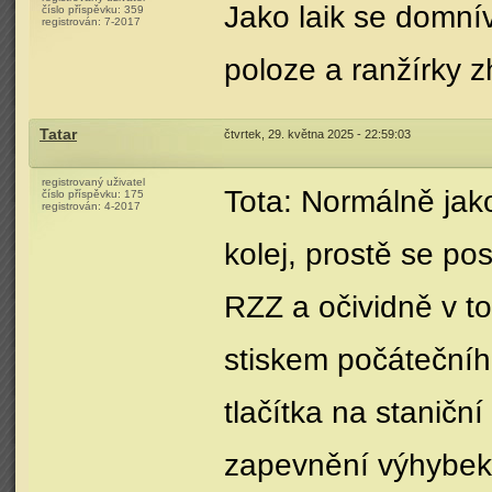
Jako laik se domní
číslo příspěvku:
359
registrován:
7-2017
poloze a ranžírky z
Tatar
čtvrtek, 29. května 2025 - 22:59:03
registrovaný uživatel
Tota: Normálně jako
číslo příspěvku:
175
registrován:
4-2017
kolej, prostě se po
RZZ a očividně v t
stiskem počátečníh
tlačítka na staničn
zapevnění výhybek i