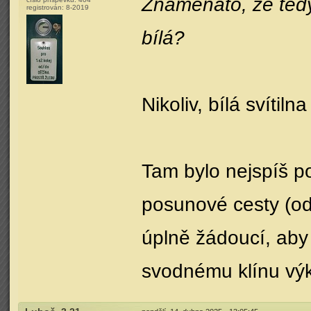
Znamenáto, že tedy 
registrován:
8-2019
bílá?
Nikoliv, bílá svítil
Tam bylo nejspíš p
posunové cesty (od
úplně žádoucí, aby
svodnému klínu výk