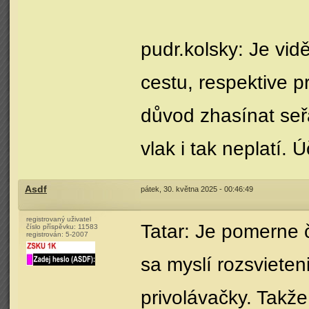
pudr.kolsky: Je vidě
cestu, respektive p
důvod zhasínat seř
vlak i tak neplatí.
Asdf
pátek, 30. května 2025 - 00:46:49
registrovaný uživatel
Tatar: Je pomerne 
číslo příspěvku:
11583
registrován:
5-2007
sa myslí rozsviete
privolávačky. Takže