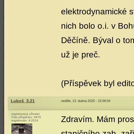
elektrodynamické st
nich bolo o.i. v Bo
Děčíně. Býval o to
už je preč.
(Příspěvek byl edit
Luboš_3.21
neděle, 13. dubna 2025 - 15:58:04
registrovaný uživatel
Zdravím. Mám prosí
číslo příspěvku:
4976
registrován:
4-2014
staničního zab. zař