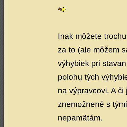
Inak môžete trochu
za to (ale môžem s
výhybiek pri stavan
polohu tých výhybie
na výpravcovi. A či
znemožnené s tými 
nepamätám.