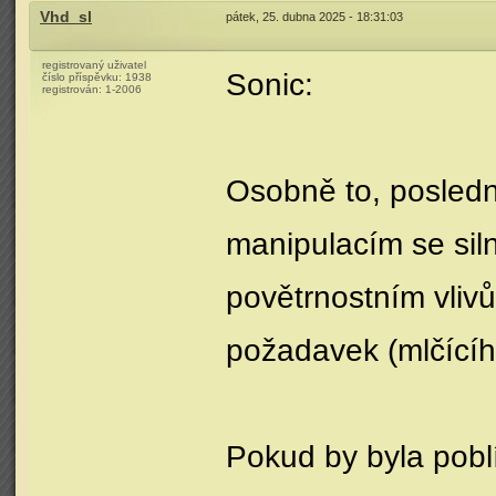
Vhd_sl
pátek, 25. dubna 2025 - 18:31:03
registrovaný uživatel
Sonic:
číslo příspěvku:
1938
registrován:
1-2006
Osobně to, posledn
manipulacím se siln
povětrnostním vlivů
požadavek (mlčícíh
Pokud by byla pobl