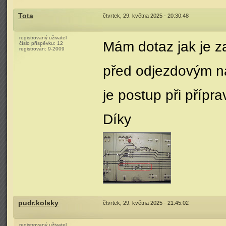
Tota
čtvrtek, 29. května 2025 - 20:30:48
registrovaný uživatel
Mám dotaz jak je z
číslo příspěvku:
12
registrován:
9-2009
před odjezdovým ná
je postup při přípra
Díky
pudr.kolsky
čtvrtek, 29. května 2025 - 21:45:02
registrovaný uživatel