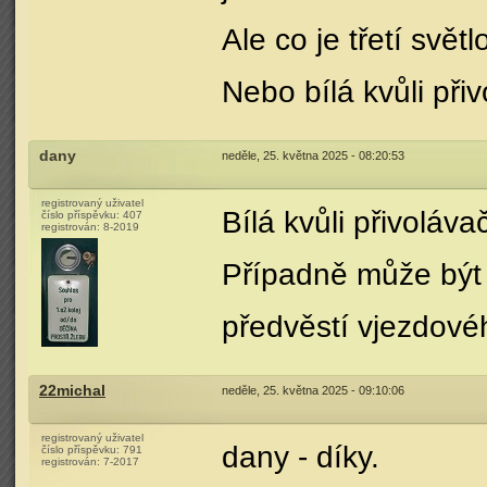
Ale co je třetí svět
Nebo bílá kvůli při
dany
neděle, 25. května 2025 - 08:20:53
registrovaný uživatel
Bílá kvůli přivoláva
číslo příspěvku:
407
registrován:
8-2019
Případně může být 
předvěstí vjezdovéh
22michal
neděle, 25. května 2025 - 09:10:06
registrovaný uživatel
dany - díky.
číslo příspěvku:
791
registrován:
7-2017