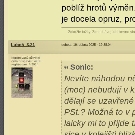
poblíž hrotů výměn.
je docela opruz, pr
Zakažte tužky! Zanechávají uhlíkovou stop
Luboš_3.21
sobota, 19. dubna 2025 - 19:38:04
registrovaný uživatel
číslo příspěvku:
4980
registrován:
4-2014
Sonic
:
Nevíte náhodou n
(moc) nebudují v 
dělají se uzavřené
PSt.? Možná to v p
laicky mi to přijde
sice v kolejišti b