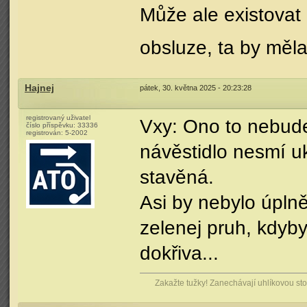
Může ale existovat 
obsluze, ta by měl
Hajnej
pátek, 30. května 2025 - 20:23:28
registrovaný uživatel
Vxy: Ono to nebude
číslo příspěvku:
33336
registrován:
5-2002
návěstidlo nesmí uk
stavěná.
Asi by nebylo úplně
zelenej pruh, kdyby
dokřiva...
Zakažte tužky! Zanechávají uhlíkovou stop