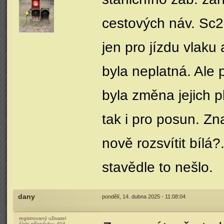
cestových náv. Sc2,
jen pro jízdu vlaku
byla neplatná. Ale 
byla změna jejich pl
tak i pro posun. Z
nově rozsvítit bílá
stavědle to nešlo.
dany
pondělí, 14. dubna 2025 - 11:08:04
registrovaný uživatel
číslo příspěvku:
404