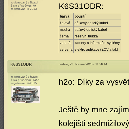
registrovaný uživatel
K6S31ODR:
číslo příspěvku:
79
registrován:
8-2013
barva
použití
fialová
dálkový optický kabel
modrá
traťový optický kabel
černá
rezervní trubka
zelená
kamery a informační systémy
červená
elektro aplikace (EOV a tak)
K6S31ODR
neděle, 23. března 2025 - 11:56:14
registrovaný uživatel
h2o: Díky za vysvět
číslo příspěvku:
1455
registrován:
6-2015
Ještě by mne zajím
kolejišti sedmižil