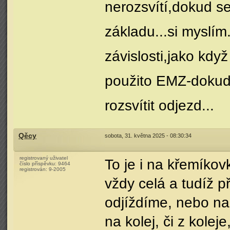
nerozsvítí,dokud s
základu...si myslí
závislosti,jako když
použito EMZ-dokud 
rozsvítit odjezd...
Qěcy
sobota, 31. května 2025 - 08:30:34
registrovaný uživatel
To je i na křemíko
číslo příspěvku:
9464
registrován:
9-2005
vždy celá a tudíž p
odjíždíme, nebo na 
na kolej, či z kolej