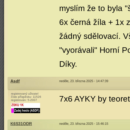
myslím že to byla "
6x černá žíla + 1x 
žádný sdělovací. V
"vyorávali" Horní P
Díky.
Asdf
neděle, 23. března 2025 - 14:47:39
registrovaný uživatel
7x6 AYKY by teoret
číslo příspěvku:
11526
registrován:
5-2007
K6S31ODR
neděle, 23. března 2025 - 15:46:15