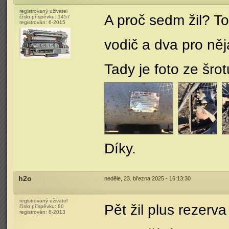
registrovaný uživatel
A proč sedm žil? To
číslo příspěvku:
1457
registrován:
6-2015
vodič a dva pro ně
Tady je foto ze šrot
Díky.
h2o
neděle, 23. března 2025 - 16:13:30
registrovaný uživatel
Pět žil plus rezerv
číslo příspěvku:
80
registrován:
8-2013