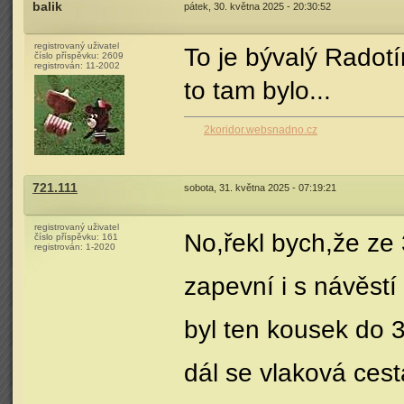
balik
pátek, 30. května 2025 - 20:30:52
registrovaný uživatel
To je bývalý Radotín
číslo příspěvku:
2609
registrován:
11-2002
to tam bylo...
2koridor.websnadno.cz
721.111
sobota, 31. května 2025 - 07:19:21
registrovaný uživatel
No,řekl bych,že ze
číslo příspěvku:
161
registrován:
1-2020
zapevní i s návěstí
byl ten kousek do 
dál se vlaková cest