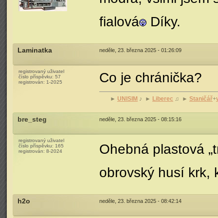
fialová
Díky.
Laminatka
neděle, 23. března 2025 - 01:26:09
registrovaný uživatel
Co je chránička?
číslo příspěvku:
57
registrován:
1-2025
►
UNISIM
♪ ►
Liberec
♫ ►
Staničář
+
bre_steg
neděle, 23. března 2025 - 08:15:16
registrovaný uživatel
Ohebná plastová „t
číslo příspěvku:
165
registrován:
8-2024
obrovský husí krk,
h2o
neděle, 23. března 2025 - 08:42:14