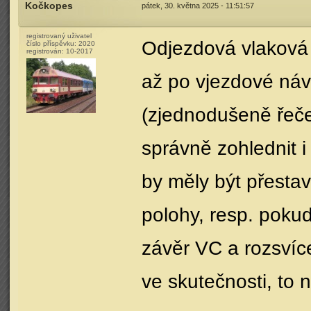
Kočkopes
pátek, 30. května 2025 - 11:51:57
registrovaný uživatel
Odjezdová vlaková 
číslo příspěvku:
2020
registrován:
10-2017
až po vjezdové náv
(zjednodušeně řeče
správně zohlednit 
by měly být přesta
polohy, resp. poku
závěr VC a rozsvícen
ve skutečnosti, to