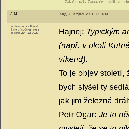
Zakažte tužky! Zanechávají uhlíkovou stop
J.M.
úterý, 05. listopadu 2024 - 14:15:13
registrovaný uživatel
Hajnej:
Typickým ar
číslo příspěvku:
4683
registrován:
12-2020
(např. v okolí Kutn
víkend).
To je objev století,
bych slyšel ty sedl
jak jim železná drá
Petr Ogar:
Je to ně
mysleli, že se to n