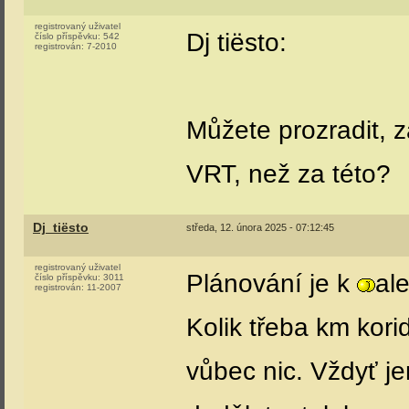
registrovaný uživatel
Dj tiësto:
číslo příspěvku:
542
registrován:
7-2010
Můžete prozradit, z
VRT, než za této?
Dj_tiësto
středa, 12. února 2025 - 07:12:45
registrovaný uživatel
Plánování je k
al
číslo příspěvku:
3011
registrován:
11-2007
Kolik třeba km kori
vůbec nic. Vždyť j