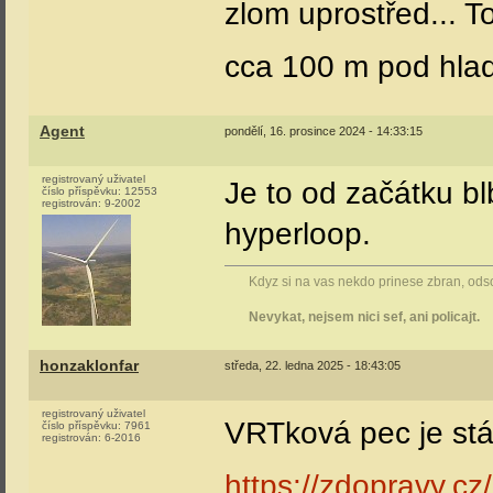
zlom uprostřed... T
cca 100 m pod hladi
Agent
pondělí, 16. prosince 2024 - 14:33:15
registrovaný uživatel
Je to od začátku bl
číslo příspěvku:
12553
registrován:
9-2002
hyperloop.
Kdyz si na vas nekdo prinese zbran, odsou
Nevykat, nejsem nici sef, ani policajt.
honzaklonfar
středa, 22. ledna 2025 - 18:43:05
registrovaný uživatel
VRTková pec je stá
číslo příspěvku:
7961
registrován:
6-2016
https://zdopravy.c