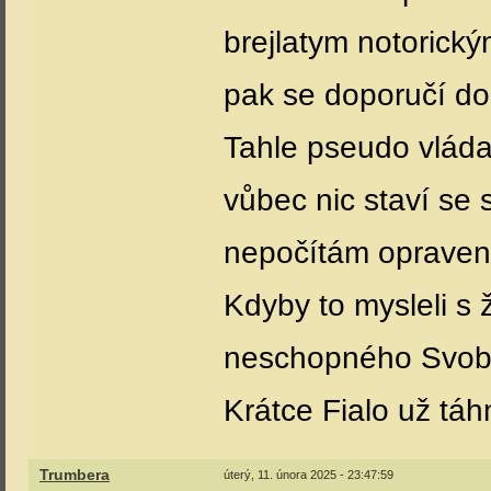
brejlatym notorick
pak se doporučí do
Tahle pseudo vláda
vůbec nic staví se 
nepočítám opraven
Kdyby to mysleli s 
neschopného Svobo
Krátce Fialo už táh
Trumbera
úterý, 11. února 2025 - 23:47:59