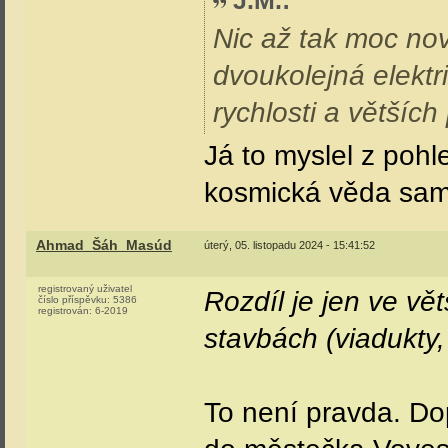
J.M.
:
Nic až tak moc nov
dvoukolejná elektri
rychlosti a většíc
Já to myslel z pohl
kosmická věda sa
Ahmad_Šáh_Masúd
úterý, 05. listopadu 2024 - 15:41:52
registrovaný uživatel
Rozdíl je jen ve vě
číslo příspěvku:
5386
registrován:
6-2019
stavbách (viadukty,
To není pravda. Dopo