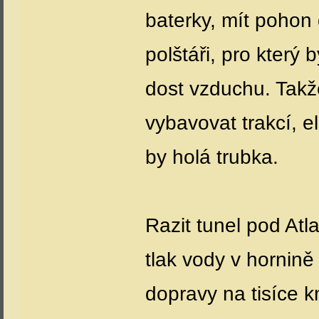
baterky, mít poho
polštáři, pro který 
dost vzduchu. Takž
vybavovat trakcí, e
by holá trubka.
Razit tunel pod Atl
tlak vody v hornině 
dopravy na tisíce k