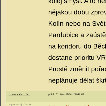
kolej smysl. A to ne
nějakou dobu zprov
Kolín nebo na Svět
Pardubice a zaústě
na koridoru do Běch
dostane prioritu V
Prostě změnit pořa
neplánuje dělat škr
honzaklonfar
pátek, 11. října 2024 - 06:47:48
registrovaný uživatel