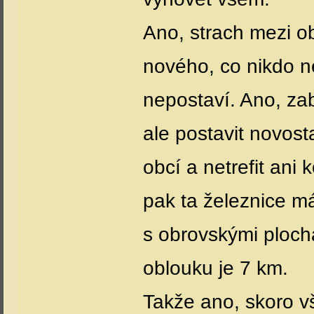
Ano, strach mezi ob
nového, co nikdo ne
nepostaví. Ano, za
ale postavit novos
obcí a netrefit ani
pak ta železnice m
s obrovskými ploch
oblouku je 7 km.
Takže ano, skoro vš