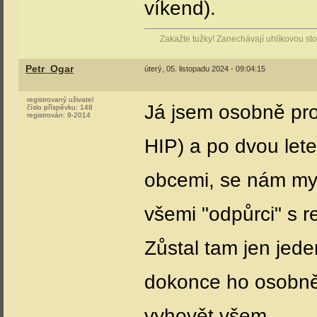
víkend).
Zakažte tužky! Zanechávají uhlíkovou stop
Petr_Ogar
úterý, 05. listopadu 2024 - 09:04:15
registrovaný uživatel
Já jsem osobně pro
číslo příspěvku:
148
registrován:
9-2014
HIP) a po dvou lete
obcemi, se nám mys
všemi "odpůrci" s 
Zůstal tam jen jede
dokonce ho osobně 
vyhovět všem.