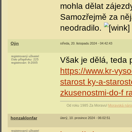
mohla dělat zájezd
Samozřejmě za něja
neodradilo.
Ojin
středa, 20. listopadu 2024 - 04:42:43
registrovaný uživatel
Však je dělá, teda p
číslo příspěvku:
225
registrován:
9-2005
https://www.kr-vyso
starost ky-a-staros
zkusenostmi-do-f r
Od roku 1985 Za Moravu!
Moravská náro
honzaklonfar
úterý, 10. prosince 2024 - 06:02:51
registrovaný uživatel