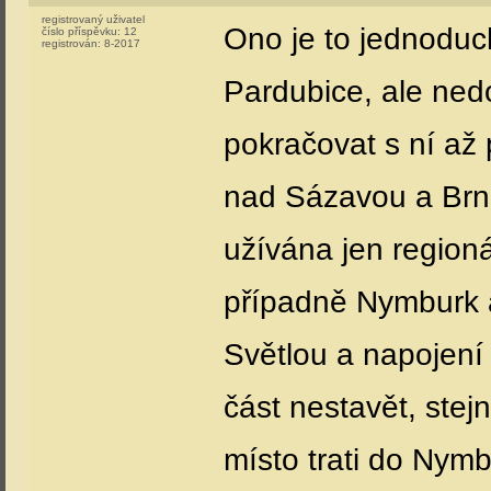
registrovaný uživatel
Ono je to jednoduch
číslo příspěvku:
12
registrován:
8-2017
Pardubice, ale ned
pokračovat s ní až
nad Sázavou a Brno
užívána jen regioná
případně Nymburk a
Světlou a napojení
část nestavět, stejn
místo trati do Nym