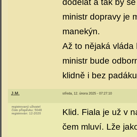
dodělat a tak by se
ministr dopravy je
manekýn.
Až to nějaká vláda 
ministr bude odborn
klidně i bez padáku
J.M.
středa, 12. února 2025 - 07:27:10
registrovaný uživatel
Klid. Fiala je už v 
číslo příspěvku:
5048
registrován:
12-2020
čem mluví. Lže jako