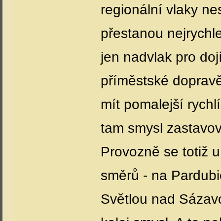
regionální vlaky ne
přestanou nejrychle
jen nadvlak pro doj
příměstské dopravě
mít pomalejší rychl
tam smysl zastavova
Provozně se totiž 
směrů - na Pardub
Světlou nad Sázavo