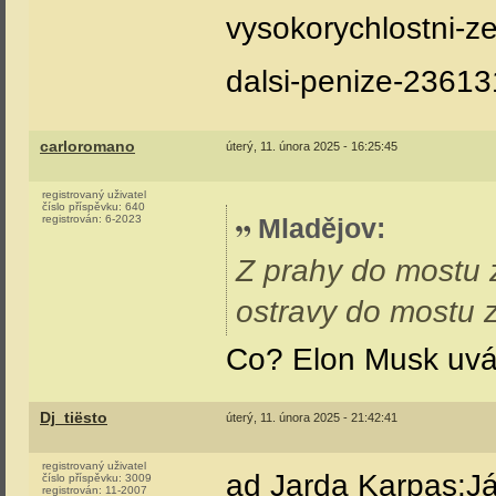
vysokorychlostni-ze
dalsi-penize-23613
carloromano
úterý, 11. února 2025 - 16:25:45
registrovaný uživatel
číslo příspěvku:
640
registrován:
6-2023
Mladějov
:
Z prahy do mostu z
ostravy do mostu 
Co? Elon Musk uvád
Dj_tiësto
úterý, 11. února 2025 - 21:42:41
registrovaný uživatel
ad Jarda Karpas:Já
číslo příspěvku:
3009
registrován:
11-2007