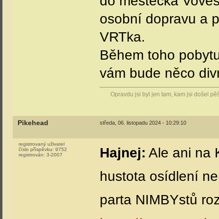
do městečka Voves.
osobní dopravu a pá
VRTka.
Během toho pobytu 
vám bude něco divn
Opravdu jsi byl jen tam, kam jsi došel p
Pikehead
středa, 06. listopadu 2024 - 10:29:10
registrovaný uživatel
Hajnej:
Ale ani na 
číslo příspěvku:
9752
registrován:
3-2007
hustota osídlení n
parta NIMBYstů roz