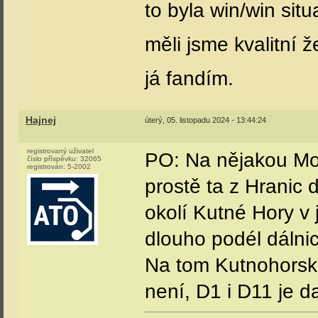
to byla win/win sit
měli jsme kvalitní 
já fandím.
Hajnej
úterý, 05. listopadu 2024 - 13:44:24
registrovaný uživatel
PO: Na nějakou Mor
číslo příspěvku:
32065
registrován:
5-2002
prostě ta z Hranic 
okolí Kutné Hory v
dlouho podél dálnic
Na tom Kutnohorsku
není, D1 i D11 je da