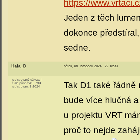
https://www.vrtaci.c
Jeden z těch lumen
dokonce předstíral, 
sedne.
Hala_D
pátek, 08. listopadu 2024 - 22:18:33
registrovaný uživatel
Tak D1 také řádně r
číslo příspěvku:
793
registrován:
3-2024
bude více hlučná a
u projektu VRT mám
proč to nejde zaháji