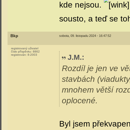
kde nejsou.
sousto, a teď se toh
Bkp
sobota, 09. listopadu 2024 - 16:47:52
registrovaný uživatel
číslo příspěvku:
8862
registrován:
8-2003
J.M.
:
Rozdíl je jen ve vě
stavbách (viadukty
mnohem větší rozdě
oplocené.
Byl jsem překvapen