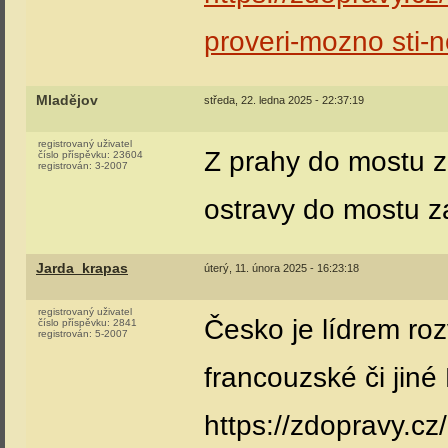
proveri-mozno sti-
Mladějov
středa, 22. ledna 2025 - 22:37:19
registrovaný uživatel
Z prahy do mostu za
číslo příspěvku:
23604
registrován:
3-2007
ostravy do mostu z
Jarda_krapas
úterý, 11. února 2025 - 16:23:18
registrovaný uživatel
Česko je lídrem ro
číslo příspěvku:
2841
registrován:
5-2007
francouzské či jiné 
https://zdopravy.cz