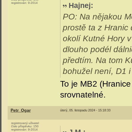
registrován:
9-2014
Hajnej
:
PO: Na nějakou Mo
prostě ta z Hranic 
okolí Kutné Hory 
dlouho podél dálnic
předtím. Na tom K
bohužel není, D1 i
To je MB2 (Hranice 
srovnatelné.
Petr_Ogar
úterý, 05. listopadu 2024 - 15:18:33
registrovaný uživatel
číslo příspěvku:
150
registrován:
9-2014