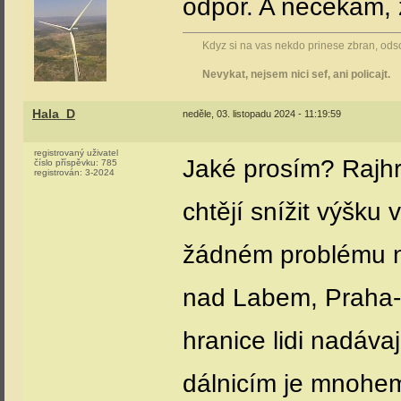
odpor. A nečekám, 
Kdyz si na vas nekdo prinese zbran, odsou
Nevykat, nejsem nici sef, ani policajt.
Hala_D
neděle, 03. listopadu 2024 - 11:19:59
registrovaný uživatel
Jaké prosím? Rajhra
číslo příspěvku:
785
registrován:
3-2024
chtějí snížit výšku
žádném problému ne
nad Labem, Praha-B
hranice lidi nadávaj
dálnicím je mnohem 