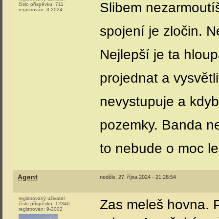
Slibem nezarmoutíš.
číslo příspěvku:
711
registrován:
3-2024
spojení je zločin. 
Nejlepší je ta hlo
projednat a vysvětl
nevystupuje a kdyby
pozemky. Banda ne
to nebude o moc le
Agent
neděle, 27. října 2024 - 21:28:54
registrovaný uživatel
Zas meleš hovna. P
číslo příspěvku:
12346
registrován:
9-2002