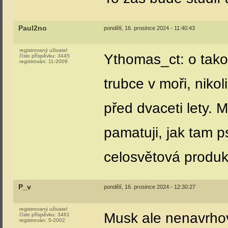
Paul2no
pondělí, 16. prosince 2024 - 11:40:43
registrovaný uživatel
Ythomas_ct: o tak
číslo příspěvku:
3445
registrován:
11-2009
trubce v moři, niko
před dvaceti lety. 
pamatuji, jak tam p
celosvětová produk
P_v
pondělí, 16. prosince 2024 - 12:30:27
registrovaný uživatel
Musk ale nenavrhov
číslo příspěvku:
3461
registrován:
5-2002