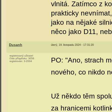
vlnitá. Zatímco z k
prakticky nevnímat, 
jako na nějaké silni
něco jako D11, ne
Dusanh
úterý, 19. listopadu 2024 - 17:31:20
registrovaný uživatel
PO: "Ano, strach me
číslo příspěvku:
3056
registrován:
3-2004
nového, co nikdo n
Už někdo těm spolu
za hranicemi kotlink