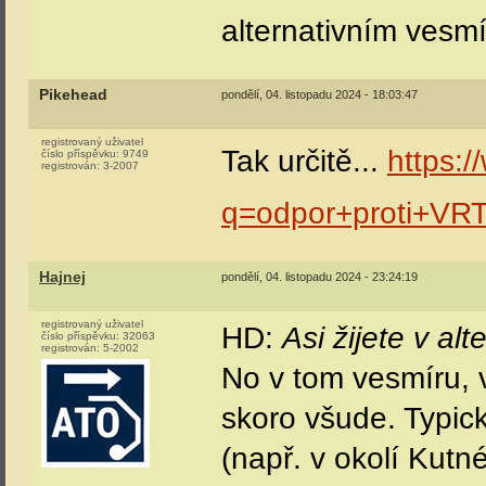
alternativním vesmí
Pikehead
pondělí, 04. listopadu 2024 - 18:03:47
registrovaný uživatel
Tak určitě...
https:
číslo příspěvku:
9749
registrován:
3-2007
q=odpor+proti+VR
Hajnej
pondělí, 04. listopadu 2024 - 23:24:19
registrovaný uživatel
HD:
Asi žijete v al
číslo příspěvku:
32063
registrován:
5-2002
No v tom vesmíru, v
skoro všude. Typic
(např. v okolí Kutn