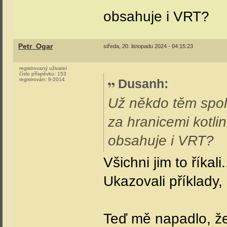
obsahuje i VRT?
Petr_Ogar
středa, 20. listopadu 2024 - 04:15:23
registrovaný uživatel
číslo příspěvku:
153
registrován:
9-2014
Dusanh
:
Už někdo těm spol
za hranicemi kotlin
obsahuje i VRT?
Všichni jim to říkali
Ukazovali příklady, a
Teď mě napadlo, ž