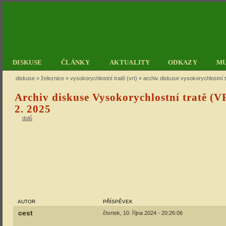
DISKUSE
ČLÁNKY
AKTUALITY
ODKAZY
M
diskuse
»
železnice
»
vysokorychlostní tratě (vrt)
» archiv diskuse vysokorychlostní tr
Archiv diskuse Vysokorychlostní tratě (VR
2. 2025
dolů
AUTOR
PŘÍSPĚVEK
cest
čtvrtek, 10. října 2024 - 20:26:06