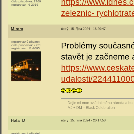
https://www.idnes.
číslo příspěvku:
7760
registrován:
6-2016
zeleznic- rychlot
Miram
úterý, 15. října 2024 - 16:20:47
registrovaný uživatel
Problémy současné p
číslo příspěvku:
2721
registrován:
11-2005
stavět je začneme 
https://www.ceskat
udalosti/22441100
Dejte mi moc ovládat měnu národa a bude 
MJ + DM = Black Celebration
Hala_D
úterý, 15. října 2024 - 20:17:58
registrovaný uživatel