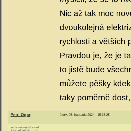
Nic až tak moc nové
dvoukolejná elektriz
rychlosti a větších
Pravdou je, že je t
to jistě bude všec
můžete pěšky kdekol
taky poměrně dost
Petr_Ogar
úterý, 05. listopadu 2024 - 15:16:25
registrovaný uživatel
číslo příspěvku:
149