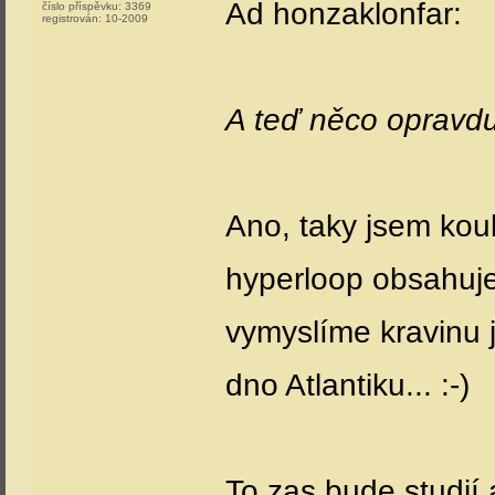
Ad honzaklonfar:
číslo příspěvku:
3369
registrován:
10-2009
A teď něco opravdu
Ano, taky jsem kou
hyperloop obsahuje
vymyslíme kravinu 
dno Atlantiku... :-)
To zas bude studií 