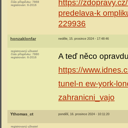
https://zdopravy.cz
číslo příspěvku:
7868
registrován:
6-2016
predelava-k omplik
229936
honzaklonfar
neděle, 15. prosince 2024 - 17:48:46
registrovaný uživatel
A teď něco opravd
číslo příspěvku:
7880
registrován:
6-2016
https://www.idnes.c
tunel-n ew-york-l
zahranicni_vajo
Ythomas_ct
pondělí, 16. prosince 2024 - 10:11:20
registrovaný uživatel