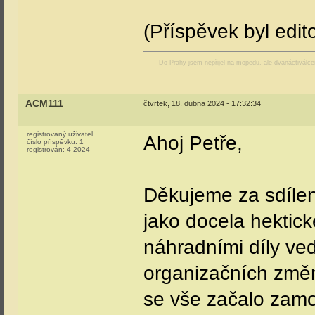
(Příspěvek byl edi
Do Prahy jsem nepřijel na mopedu, ale dvanáctiválc
ACM111
čtvrtek, 18. dubna 2024 - 17:32:34
registrovaný uživatel
Ahoj Petře,
číslo příspěvku:
1
registrován:
4-2024
Děkujeme za sdílen
jako docela hektic
náhradními díly ve
organizačních změn
se vše začalo zamo