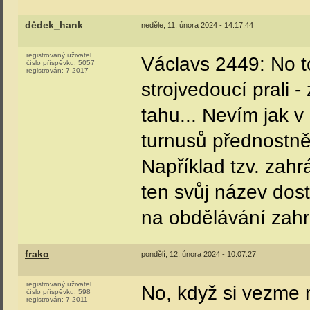
dědek_hank
neděle, 11. února 2024 - 14:17:44
registrovaný uživatel
Václavs 2449: No to
číslo příspěvku:
5057
registrován:
7-2017
strojvedoucí prali 
tahu... Nevím jak v
turnusů přednostně
Například tzv. zah
ten svůj název dost
na obdělávání zahr
frako
pondělí, 12. února 2024 - 10:07:27
registrovaný uživatel
No, když si vezme n
číslo příspěvku:
598
registrován:
7-2011