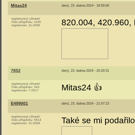
Mitas24
úterý, 23. dubna 2024 - 18:59:00
registrovaný uživatel
820.004, 420.960, 
číslo příspěvku:
1190
registrován:
11-2006
7852
úterý, 23. dubna 2024 - 20:20:31
registrovaný uživatel
Mitas24 👍
číslo příspěvku:
343
registrován:
7-2017
E499001
úterý, 23. dubna 2024 - 21:07:23
registrovaný uživatel
Také se mi podařilo 
číslo příspěvku:
5614
registrován:
11-2006