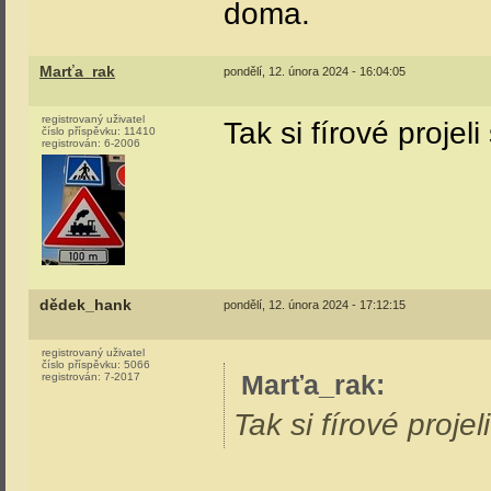
doma.
Marťa_rak
pondělí, 12. února 2024 - 16:04:05
registrovaný uživatel
Tak si fírové projel
číslo příspěvku:
11410
registrován:
6-2006
dědek_hank
pondělí, 12. února 2024 - 17:12:15
registrovaný uživatel
číslo příspěvku:
5066
Marťa_rak
:
registrován:
7-2017
Tak si fírové proje