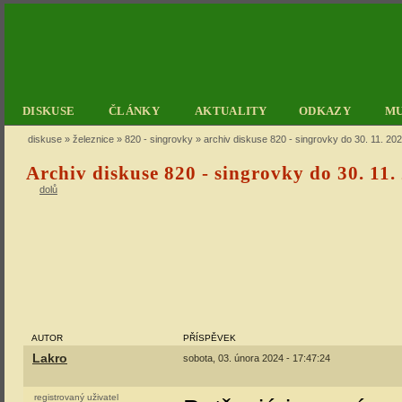
DISKUSE
ČLÁNKY
AKTUALITY
ODKAZY
M
diskuse
»
železnice
»
820 - singrovky
» archiv diskuse 820 - singrovky do 30. 11. 20
Archiv diskuse 820 - singrovky do 30. 11.
dolů
AUTOR
PŘÍSPĚVEK
Lakro
sobota, 03. února 2024 - 17:47:24
registrovaný uživatel