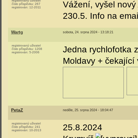
registrovaný uživatel
Vážení, vyšel nov
číslo příspěvku:
267
registrován:
12-2011
230.5. Info na ema
Wartg
sobota, 24. srpna 2024 - 13:18:21
registrovaný uživatel
Jedna rychlofotka 
číslo příspěvku:
1208
registrován:
5-2006
Moldavy + čekající
PetaZ
neděle, 25. srpna 2024 - 18:04:47
registrovaný uživatel
25.8.2024
číslo příspěvku:
241
registrován:
10-2013