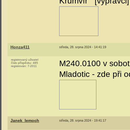
Krumvíř
Honza411
středa, 28. srpna 2024 - 14:41:19
registrovaný uživatel
M240.0100 v sobotu
číslo příspěvku:
485
registrován:
7-2011
Mladotic - zde při o
Janek_lemoch
středa, 28. srpna 2024 - 19:41:17