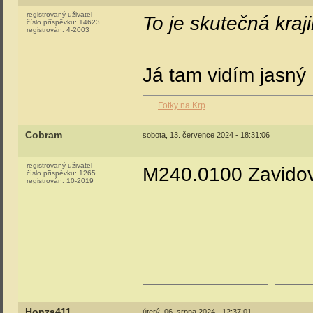
registrovaný uživatel
To je skutečná kraji
číslo příspěvku:
14623
registrován:
4-2003
Já tam vidím jasný 
Fotky na Krp
Cobram
sobota, 13. července 2024 - 18:31:06
registrovaný uživatel
M240.0100 Zavidov
číslo příspěvku:
1265
registrován:
10-2019
Honza411
úterý, 06. srpna 2024 - 12:37:01