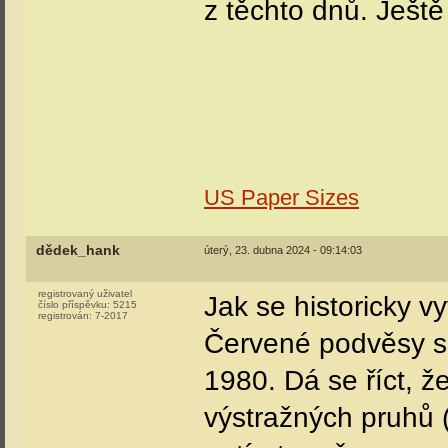
z těchto dnů. Ještě
US Paper Sizes
dědek_hank
úterý, 23. dubna 2024 - 09:14:03
registrovaný uživatel
Jak se historicky v
číslo příspěvku:
5215
registrován:
7-2017
Červené podvěsy se
1980. Dá se říct, 
výstražných pruhů 