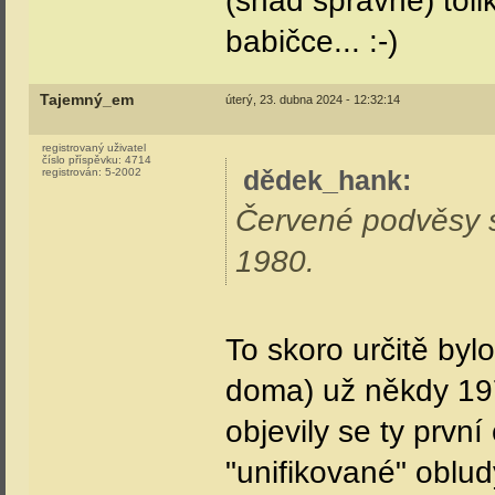
(snad správně) toli
babičce... :-)
Tajemný_em
úterý, 23. dubna 2024 - 12:32:14
registrovaný uživatel
číslo příspěvku:
4714
dědek_hank
:
registrován:
5-2002
Červené podvěsy s
1980.
To skoro určitě by
doma) už někdy 197
objevily se ty prvn
"unifikované" obludy