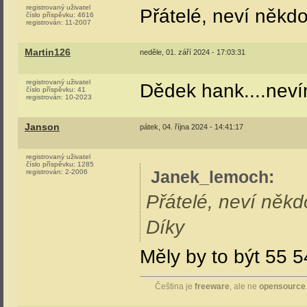
registrovaný uživatel
Přátelé, neví někd
číslo příspěvku:
4616
registrován:
11-2007
Martin126
neděle, 01. září 2024 - 17:03:31
registrovaný uživatel
Dědek hank....neví
číslo příspěvku:
41
registrován:
10-2023
Janson
pátek, 04. října 2024 - 14:41:17
registrovaný uživatel
číslo příspěvku:
1285
Janek_lemoch
:
registrován:
2-2006
Přátelé, neví někd
Díky
Měly by to být 55 
Čeština je
freeware
, ale ne
opensource