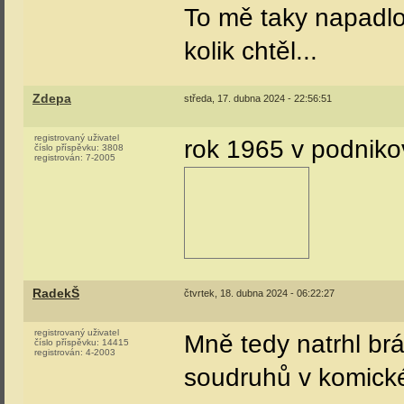
To mě taky napadlo
kolik chtěl...
Zdepa
středa, 17. dubna 2024 - 22:56:51
registrovaný uživatel
rok 1965 v podniko
číslo příspěvku:
3808
registrován:
7-2005
RadekŠ
čtvrtek, 18. dubna 2024 - 06:22:27
registrovaný uživatel
Mně tedy natrhl brá
číslo příspěvku:
14415
registrován:
4-2003
soudruhů v komické