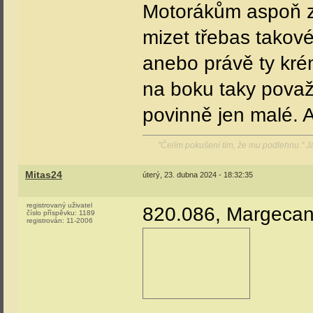
Motorákům aspoň zů
mizet třebas takov
anebo právě ty kré
na boku taky považ
povinně jen malé. A
"Čelím pokušení tím, že mu podlehnu." 
Mitas24
úterý, 23. dubna 2024 - 18:32:35
registrovaný uživatel
820.086, Margecan
číslo příspěvku:
1189
registrován:
11-2006