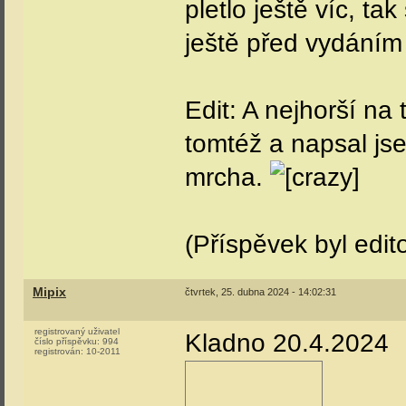
pletlo ještě víc, ta
ještě před vydáním 
Edit: A nejhorší na 
tomtéž a napsal js
mrcha.
(Příspěvek byl edi
Mipix
čtvrtek, 25. dubna 2024 - 14:02:31
registrovaný uživatel
Kladno 20.4.2024
číslo příspěvku:
994
registrován:
10-2011