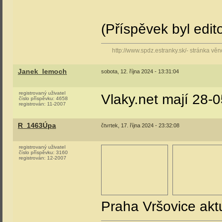
(Příspěvek byl edi
http://www.spdz.estranky.sk/- stránka v
Janek_lemoch
sobota, 12. října 2024 - 13:31:04
registrovaný uživatel
Vlaky.net mají 28-
číslo příspěvku:
4658
registrován:
11-2007
R_1463Úpa
čtvrtek, 17. října 2024 - 23:32:08
registrovaný uživatel
číslo příspěvku:
3160
registrován:
12-2007
Praha Vršovice akt