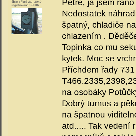
Petře, já jsem ráno 
číslo příspěvku:
2040
registrován:
8-2006
Nedostatek náhradn
špatný, chladiče na
chlazením . Děděč
Topinka co mu seku
kytek. Moc se vrch
Příchdem řady 731
T466.2335,2398,23
na osobáky Potůčky
Dobrý turnus a pěkn
na špatnou viditeln
atd..... Tak vedení