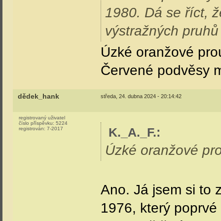
1980. Dá se říct, 
výstražných pruhů
Úzké oranžové prou
Červené podvěsy m
dědek_hank
středa, 24. dubna 2024 - 20:14:42
registrovaný uživatel
číslo příspěvku:
5224
K._A._F.
:
registrován:
7-2017
Úzké oranžové pro
Ano. Já jsem si to 
1976, který poprvé 