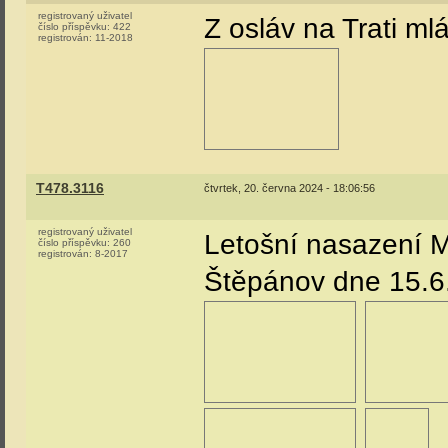
registrovaný uživatel
Z osláv na Trati ml
číslo příspěvku:
422
registrován:
11-2018
T478.3116
čtvrtek, 20. června 2024 - 18:06:56
registrovaný uživatel
Letošní nasazení M
číslo příspěvku:
260
registrován:
8-2017
Štěpánov dne 15.6