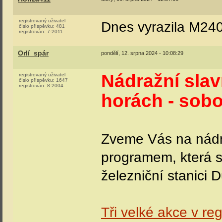
registrovaný uživatel
Dnes vyrazila M240
číslo příspěvku:
481
registrován:
7-2011
Orlí_spár
pondělí, 12. srpna 2024 - 10:08:29
Nádražní sla
registrovaný uživatel
číslo příspěvku:
1647
registrován:
8-2004
horách - sobo
Zveme Vás na nádr
programem, která s
železniční stanici
Tři velké akce v re