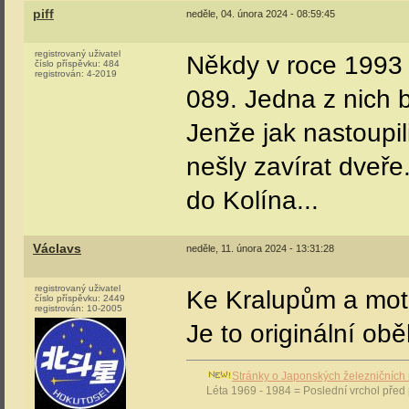
piff
neděle, 04. února 2024 - 08:59:45
registrovaný uživatel
Někdy v roce 1993 
číslo příspěvku:
484
registrován:
4-2019
089. Jedna z nich 
Jenže jak nastoupili
nešly zavírat dveře
do Kolína...
Václavs
neděle, 11. února 2024 - 13:31:28
registrovaný uživatel
Ke Kralupům a mo
číslo příspěvku:
2449
registrován:
10-2005
Je to originální o
Stránky o Japonských železničníc
Léta 1969 - 1984 = Poslední vrchol pře