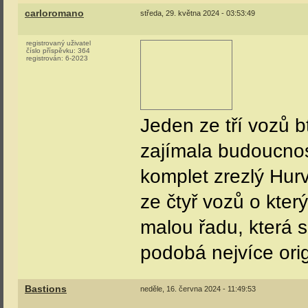
carloromano
středa, 29. května 2024 - 03:53:49
registrovaný uživatel
číslo příspěvku:
364
registrován:
6-2023
Jeden ze tří vozů 
zajímala budoucnos
komplet zrezlý Hur
ze čtyř vozů o kter
malou řadu, která
podobá nejvíce orig
Bastions
neděle, 16. června 2024 - 11:49:53