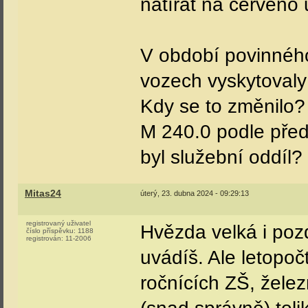
natírat na červeno 
V období povinnéh
vozech vyskytovaly 
Kdy se to změnilo?
M 240.0 podle před
byl služební oddíl?
Mitas24
úterý, 23. dubna 2024 - 09:29:13
registrovaný uživatel
Hvězda velká i pozd
číslo příspěvku:
1188
registrován:
11-2006
uvádíš. Ale letopoč
ročnících ZŠ, želez