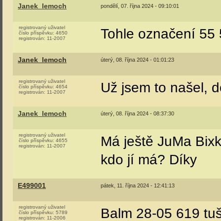
Janek_lemoch
pondělí, 07. října 2024 - 09:10:01
registrovaný uživatel
Tohle označení 55 
číslo příspěvku:
4650
registrován:
11-2007
Janek_lemoch
úterý, 08. října 2024 - 01:01:23
registrovaný uživatel
Už jsem to našel, 
číslo příspěvku:
4654
registrován:
11-2007
Janek_lemoch
úterý, 08. října 2024 - 08:37:30
registrovaný uživatel
Má ještě JuMa Bixk
číslo příspěvku:
4655
registrován:
11-2007
kdo jí má? Díky
E499001
pátek, 11. října 2024 - 12:41:13
registrovaný uživatel
Balm 28-05 619 tuš
číslo příspěvku:
5789
registrován:
11-2006