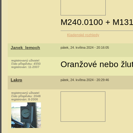
M240.0100 + M131
Kladenské rozhledy
Janek_lemoch
pátek, 24. května 2024 - 20:16:05
registrovaný uživatel
Oranžové nebo žlut
číslo příspěvku:
4550
registrován:
11-2007
Lakro
pátek, 24. května 2024 - 20:29:46
registrovaný uživatel
číslo příspěvku:
2048
registrován:
8-2006