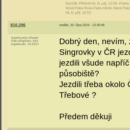
Rychlík: PRAHA HL.N.,odj. 15:05 -Praha
Nová Paka-Nová Paka město-Stará Paka
HL.N.,příj. 18.53
810.296
neděle, 20. října 2024 - 13:36:48
registrovaný uživatel
Dobrý den, nevím, 
číslo příspěvku:
924
registrován:
10-2017
Singrovky v ČR jezd
jezdili všude např
působiště?
Jezdili třeba okol
Třebové ?
Předem děkuji