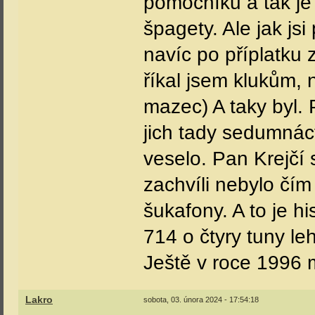
pomocníků a tak je 
špagety. Ale jak js
navíc po příplatku 
říkal jsem klukům, 
mazec) A taky byl. 
jich tady sedumnác
veselo. Pan Krejčí s
zachvíli nebylo čím
šukafony. A to je hi
714 o čtyry tuny le
Ještě v roce 1996
Lakro
sobota, 03. února 2024 - 17:54:18