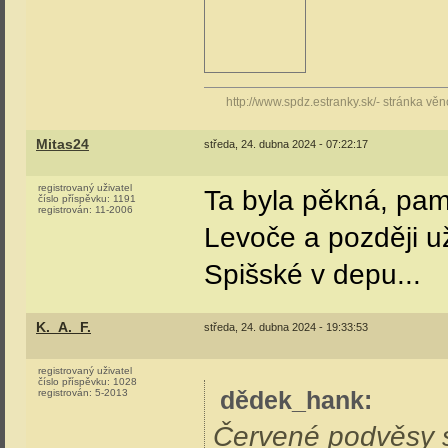
http://www.spdz.estranky.sk/- stránka v
Mitas24
středa, 24. dubna 2024 - 07:22:17
registrovaný uživatel
Ta byla pěkná, pam
číslo příspěvku:
1191
registrován:
11-2006
Levoče a později u
Spišské v depu...
K._A._F.
středa, 24. dubna 2024 - 19:33:53
registrovaný uživatel
číslo příspěvku:
1028
dědek_hank
:
registrován:
5-2013
Červené podvěsy s