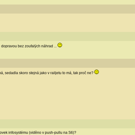
 dopravou bez zoufalých náhrad ...
 má, sedadla skoro stejná jako v railjetu to má, tak proč ne?
zovek infosystému (viděno v push-pullu na S6)?