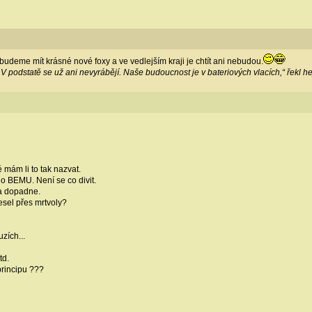
nebudeme mít krásné nové foxy a ve vedlejším kraji je chtít ani nebudou.
V podstatě se už ani nevyrábějí. Naše budoucnost je v bateriových vlacích,“ řekl
 mám li to tak nazvat.
 o BEMU. Není se co divit.
 a dopadne.
esel přes mrtvoly?
zích...
td.
principu ???