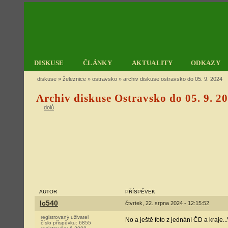
DISKUSE
ČLÁNKY
AKTUALITY
ODKAZY
diskuse
»
železnice
»
ostravsko
» archiv diskuse ostravsko do 05. 9. 2024
Archiv diskuse Ostravsko do 05. 9. 2
dolů
AUTOR
PŘÍSPĚVEK
Ic540
čtvrtek, 22. srpna 2024 - 12:15:52
registrovaný uživatel
No a ještě foto z jednání ČD a kraje...
číslo příspěvku:
6855