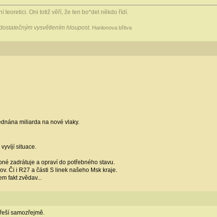
 teoretici. Oni totiž věří, že ten bo*del někdo řídí.
 dostatečným vysvětlením hloupost.
Hanlonova břitva
ednána miliarda na nové vlaky.
vyvíjí situace.
bné zadrátuje a opraví do potřebného stavu.
. Či i R27 a části S linek našeho Msk kraje.
m fakt zvědav...
řeší samozřejmě.