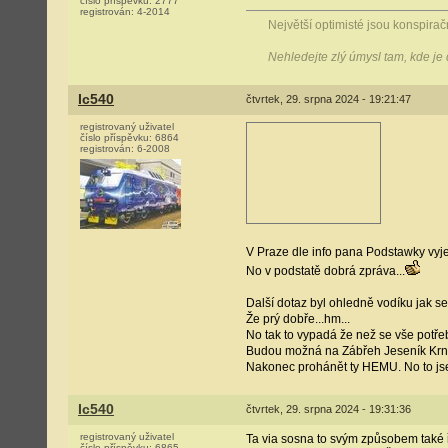
číslo příspěvku:
2777
registrován:
4-2014
Největší optimisté jsou konspirační
Nehledejte zlý úmysl tam, kde je
Ic540
čtvrtek, 29. srpna 2024 - 19:21:47
registrovaný uživatel
číslo příspěvku:
6864
registrován:
6-2008
V Praze dle info pana Podstawky vyj
No v podstatě dobrá zpráva...
Další dotaz byl ohledně vodíku jak se 
Že prý dobře...hm...
No tak to vypadá že než se vše potře
Budou možná na Zábřeh Jeseník Krnov
Nakonec prohánět ty HEMU. No to jse
Ic540
čtvrtek, 29. srpna 2024 - 19:31:36
registrovaný uživatel
Ta via sosna to svým způsobem také 
číslo příspěvku:
6865