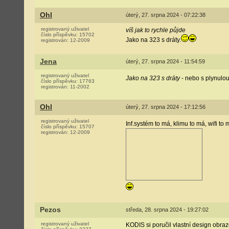
Ohl
úterý, 27. srpna 2024 - 07:22:38
registrovaný uživatel
víš jak to rychle půjde
číslo příspěvku:
15702
Jako na 323 s dráty.
registrován:
12-2009
Jena
úterý, 27. srpna 2024 - 11:54:59
registrovaný uživatel
Jako na 323 s dráty
- nebo s plynulou
číslo příspěvku:
17763
registrován:
11-2002
Ohl
úterý, 27. srpna 2024 - 17:12:56
registrovaný uživatel
Inf.systém to má, klimu to má, wifi to
číslo příspěvku:
15707
registrován:
12-2009
Pezos
středa, 28. srpna 2024 - 19:27:02
registrovaný uživatel
KODIS si poručil vlastní design obra