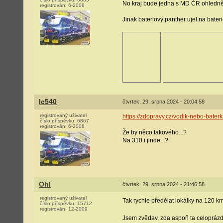
No kraj bude jedna s MD ČR ohledně
registrován:
6-2008
Jinak bateriový panther ujel na bater
Ic540
čtvrtek, 29. srpna 2024 - 20:04:58
registrovaný uživatel
https://zdopravy.cz/vodik-nebo-baterk
číslo příspěvku:
6867
registrován:
6-2008
Že by něco takového...?
Na 310 i jinde...?
Ohl
čtvrtek, 29. srpna 2024 - 21:46:58
registrovaný uživatel
Tak rychle předělat lokálky na 120 km
číslo příspěvku:
15712
registrován:
12-2009
Jsem zvědav, zda aspoň ta celoprázdn