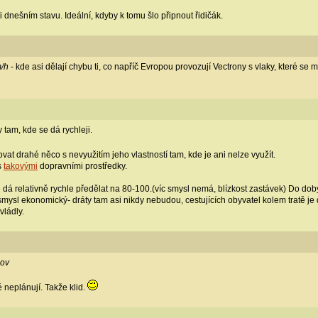
i dnešním stavu. Ideální, kdyby k tomu šlo připnout řidičák.
m/h
- kde asi dělají chybu ti, co napříč Evropou provozují Vectrony s vlaky, které se m
tam, kde se dá rychleji.
t drahé něco s nevyužitím jeho vlastností tam, kde je ani nelze využít.
s
takovými
dopravními prostředky.
 dá relativně rychle předělat na 80-100.(víc smysl nemá, blízkost zastávek) Do doby
 smysl ekonomický- dráty tam asi nikdy nebudou, cestujících obyvatel kolem tratě je 
vládly.
nov
 neplánují. Takže klid.