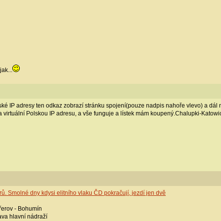
ak...
eské IP adresy ten odkaz zobrazí stránku spojení(pouze nadpis nahoře vlevo) a dá
virtuální Polskou IP adresu, a vše funguje a lístek mám koupený.Chalupki-Katowice
. Smolné dny kdysi elitního vlaku ČD pokračují, jezdí jen dvě
Přerov - Bohumín
ava hlavní nádraží