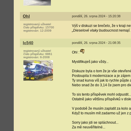
Ohl
pondělí, 26. srpna 2024 - 15:20:38
registrovaný uživatel
Výš v diskuzi se brečelo, že v kraji 
číslo příspěvku:
15700
„Dieselové vlaky budoucnost nemají. 
registrován:
12-2009
Ic540
pondělí, 26. srpna 2024 - 21:08:35
registrovaný uživatel
Ohl :
číslo příspěvku:
6861
registrován:
6-2008
Mystifikuješ jako vždy...
Diskuze byla o tom že je vše otevřené
Postoupila li modernizace a je zájem
Ty snad kurva víš jak to rychle půjde
Nebo snad že do 3,14 če jsem pro di
To sis tento příspěvek mohl odpustit...
Ostatně jako většinu příspěvků v disku
V podobě že musím zaplatit za kolo a
Když to musím mít zadarmo už jen z 
Sorry jako jdi se spláchnout...
Za mě neuvěřitelné...