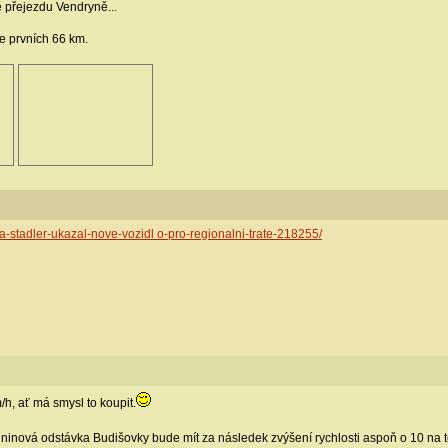
 přejezdu Vendryně...
ie prvních 66 km.
a-stadler-ukazal-nove-vozidl o-pro-regionalni-trate-218255/
/h, ať má smysl to koupit.
inová odstávka Budišovky bude mít za následek zvýšení rychlosti aspoň o 10 na t