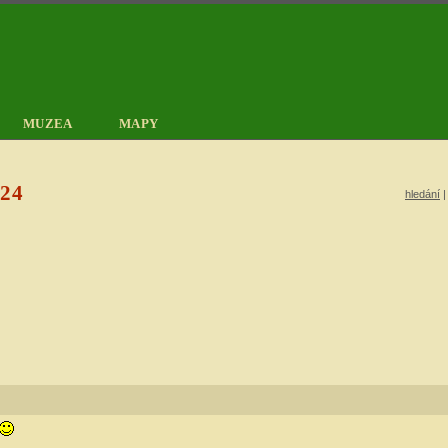
MUZEA
MAPY
024
hledání