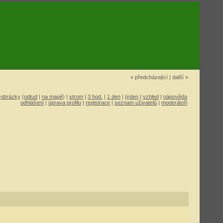
« předcházející
|
další »
|
obrázky
(
odtud
|
na mapě
) |
strom
|
3 hod.
|
1 den
|
týden
|
vzhled
|
nápověda
odhlášení
|
úprava profilu
|
registrace
|
seznam uživatelů
|
moderátoři