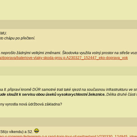
EMU.
 to chápu po přečtení.
 neprošlo žádnými velkými změnami. Škodovka využila volný prostor na střeše vozidla
ka/doprava/bateriove-vlaky-skoda-grou p.A230327_152447_eko-doprava_vok
 II. připraví kromě DÚR samotné trati také sjezd na současnou infrastrukturu ve s
ude sloužit k servisu obou úseků vysokorychlostní železnice.
Délka druhé části t
iny vyrostla nová údržbová základna?
 S6(o víkendu) a S2.
-video-s-rogerem-federerem-z-g rand-train-tour-of-switzerland.V230330_124945_idn