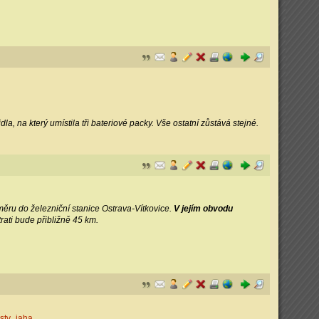
, na který umístila tři bateriové packy. Vše ostatní zůstává stejné.
měru do železniční stanice Ostrava-Vítkovice.
V jejím obvodu
rati bude přibližně 45 km.
estv_jaha