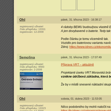
Ohl
pátek, 31. března 2023 - 16:38:17
registrovaný uživatel
4 rádoby BEMU budou/jsou vlastně 
číslo příspěvku:
13311
A jen dovybavené o baterie. Tedy tak
registrován:
12-2009
Podle článku je tomu víceméně tak.
Vozidlo pro bateriovou variantu navíc
Zdroj:
https://www.idnes.cz/ekonomi
Semolina
pátek, 31. března 2023 - 17:07:49
registrovaný uživatel
Příprava VRT – aktuálně
číslo příspěvku:
9583
registrován:
2-2006
Projektanti úseku VRT Moravská brána
vznikne údržbová základna, která b
Že by v místě snesené nákladní skup
Ohl
sobota, 01. dubna 2023 - 11:53:05
registrovaný uživatel
Něco podobného by mohli natočit na
číslo příspěvku:
13315
https://tv.idnes.cz/zahranicni/nove
registrován:
12-2009