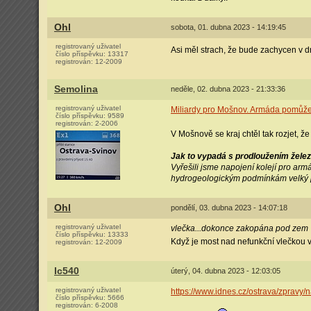
Ohl
sobota, 01. dubna 2023 - 14:19:45
registrovaný uživatel
Asi měl strach, že bude zachycen v d
číslo příspěvku:
13317
registrován:
12-2009
Semolina
neděle, 02. dubna 2023 - 21:33:36
registrovaný uživatel
Miliardy pro Mošnov. Armáda pomůže,
číslo příspěvku:
9589
registrován:
2-2006
V Mošnově se kraj chtěl tak rozjet,
Jak to vypadá s prodloužením žele
Vyřešili jsme napojení kolejí pro armá
hydrogeologickým podmínkám velký pro
Ohl
pondělí, 03. dubna 2023 - 14:07:18
registrovaný uživatel
vlečka...dokonce zakopána pod zem
číslo příspěvku:
13333
Když je most nad nefunkční vlečkou ve
registrován:
12-2009
Ic540
úterý, 04. dubna 2023 - 12:03:05
registrovaný uživatel
https://www.idnes.cz/ostrava/zpravy
číslo příspěvku:
5666
registrován:
6-2008