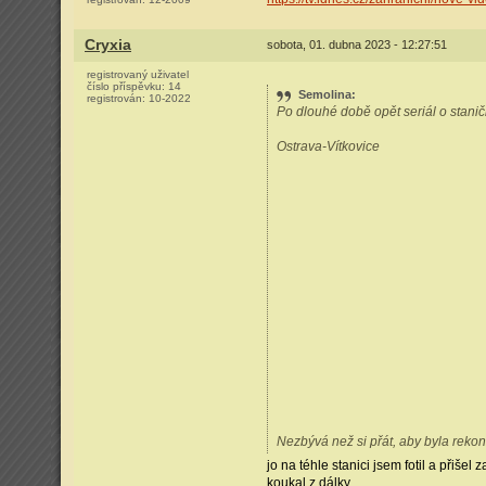
Cryxia
sobota, 01. dubna 2023 - 12:27:51
registrovaný uživatel
číslo příspěvku:
14
Semolina
:
registrován:
10-2022
Po dlouhé době opět seriál o stani
Ostrava-Vítkovice
Nezbývá než si přát, aby byla rekon
jo na téhle stanici jsem fotil a přiš
koukal z dálky..