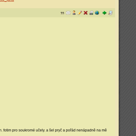
a jen. fotim pro soukromé učely. a šel pryč a pořád nenápadně na mě