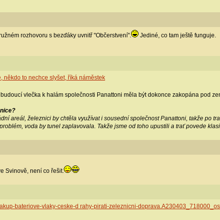
ružném rozhovoru s bezďáky uvnitř "Občerstvení".
Jediné, co tam ještě funguje.
 někdo to nechce slyšet, říká náměstek
 že budoucí vlečka k halám společnosti Panattoni měla být dokonce zakopána pod z
znice?
dní areál, železnici by chtěla využívat i sousední společnost Panattoni, takže po tras
blém, voda by tunel zaplavovala. Takže jsme od toho upustili a trať povede klasi
 Svinově, není co řešit.
/nakup-bateriove-vlaky-ceske-d rahy-pirati-zeleznicni-doprava.A230403_718000_os