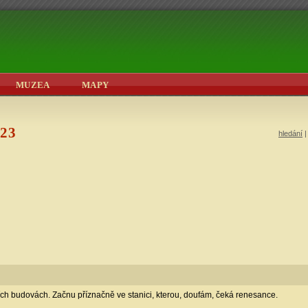
MUZEA
MAPY
023
hledání
ích budovách. Začnu příznačně ve stanici, kterou, doufám, čeká renesance.