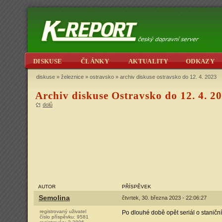
DISKUSE
ČLÁNKY
AKTUALITY
ODKAZY
diskuse
»
železnice
»
ostravsko
» archiv diskuse ostravsko do 12. 4. 2023
Archiv diskuse Ostravsko do 12. 4. 2
dolů
AUTOR
PŘÍSPĚVEK
Semolina
čtvrtek, 30. března 2023 - 22:06:27
registrovaný uživatel
Po dlouhé době opět seriál o staničn
číslo příspěvku:
9581