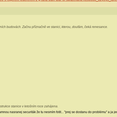
čních budovách. Začnu příznačně ve stanici, kterou, doufám, čeká renesance.
strukce stanice v letošním roce zahájena.
el zamnou nasranej securiták že tu nesmím fotit... "prej se dostanu do problému" a j