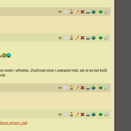
em
.
e bude i výhybka. Zvažovali jsme i zakopání trati, ale to by byl kvůli
cky.
trava-zpravy_palj