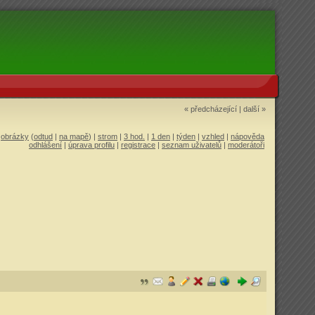
« předcházející
|
další »
|
obrázky
(
odtud
|
na mapě
) |
strom
|
3 hod.
|
1 den
|
týden
|
vzhled
|
nápověda
odhlášení
|
úprava profilu
|
registrace
|
seznam uživatelů
|
moderátoři