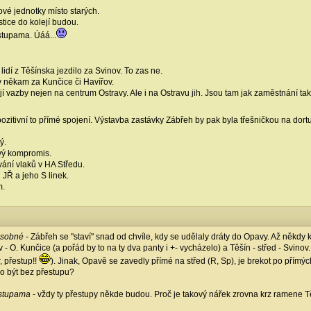
é jednotky místo starých.
stice do kolejí budou.
stupama. Úáá...
idí z Těšínska jezdilo za Svinov. To zas ne.
 někam za Kunčice či Havířov.
vazby nejen na centrum Ostravy. Ale i na Ostravu jih. Jsou tam jak zaměstnání tak
 pozitivní to přímé spojení. Výstavba zastávky Zábřeh by pak byla třešničkou na dortu
ý.
vý kompromis.
ání vlaků v HA Středu.
 JŘ a jeho S linek.
m.
ásobné
- Zábřeh se "staví" snad od chvíle, kdy se udělaly dráty do Opavy. Až někdy 
v - O. Kunčice (a pořád by to na ty dva panty i +- vycházelo) a Těšín - střed - Svinov.
, přestup!!
). Jinak, Opavě se zavedly přímé na střed (R, Sp), je brekot po přím
lo být bez přestupu?
estupama
- vždy ty přestupy někde budou. Proč je takový nářek zrovna krz ramene Tě