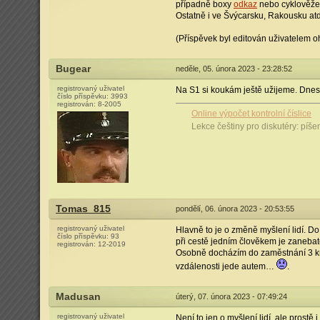
případně boxy
odkaz
nebo cyklověže
Ostatně i ve Švýcarsku, Rakousku atd
(Příspěvek byl editován uživatelem oh
Bugear
neděle, 05. února 2023 - 23:28:52
registrovaný uživatel
Na S1 si koukám ještě užijeme. Dnes
číslo příspěvku:
3993
registrován:
8-2005
Online výpočet kontrolní číslice
Lekce češtiny pro diskutéry: píš
Tomas_815
pondělí, 06. února 2023 - 20:53:55
registrovaný uživatel
Hlavně to je o změně myšlení lidí. D
číslo příspěvku:
93
při cestě jedním člověkem je zanebat
registrován:
12-2019
Osobně docházím do zaměstnání 3 km (
vzdálenosti jede autem…
.
Madusan
úterý, 07. února 2023 - 07:49:24
registrovaný uživatel
Není to jen o myšlení lidí, ale prostě