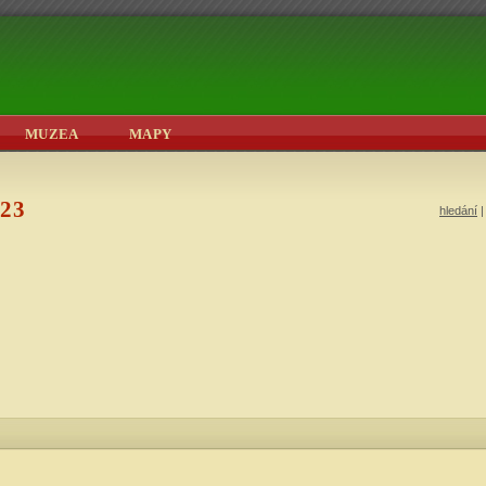
MUZEA
MAPY
023
hledání