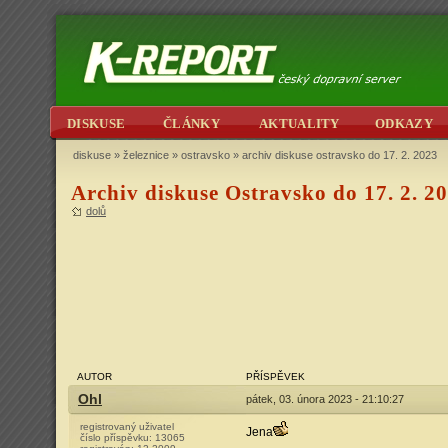
DISKUSE
ČLÁNKY
AKTUALITY
ODKAZY
diskuse
»
železnice
»
ostravsko
» archiv diskuse ostravsko do 17. 2. 2023
Archiv diskuse Ostravsko do 17. 2. 2
dolů
AUTOR
PŘÍSPĚVEK
Ohl
pátek, 03. února 2023 - 21:10:27
registrovaný uživatel
Jena
číslo příspěvku:
13065