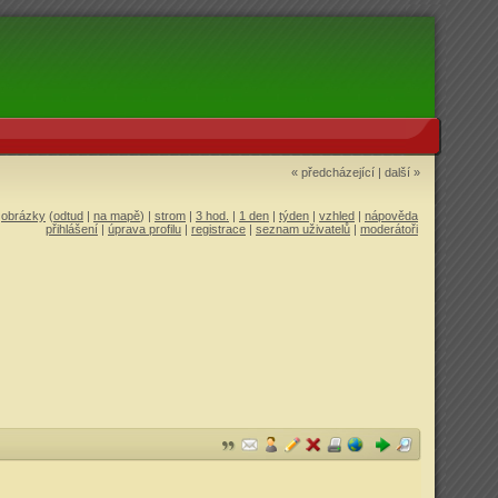
« předcházející
|
další »
|
obrázky
(
odtud
|
na mapě
) |
strom
|
3 hod.
|
1 den
|
týden
|
vzhled
|
nápověda
přihlášení
|
úprava profilu
|
registrace
|
seznam uživatelů
|
moderátoři