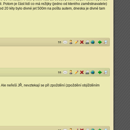
i. Potom je část lidí co má režijky (jedno od kterého zaměstnavatele)
ed 20 léty bylo divné jet 500m na poštu autem, dneska je divné tam
. Ale neřeší JŘ, nevztekají se při zpoždění (zpoždění objížděním