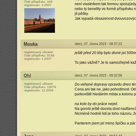
číslo příspěvku:
449
není vlastníkem tak formou spolujízdy
registrován:
2-2007
nebo ty benefity ve formě příspěvku 
jít pěšky.
Jak vypadá obsazenost dvouvozový
Mouka
úterý, 07. února 2023 - 08:37:22
registrovaný uživatel
ještě před 20 léty bylo divné jet 500
číslo příspěvku:
9148
registrován:
1-2007
To jako vážně? Je to samozřejmě každ
Ohl
úterý, 07. února 2023 - 09:32:56
registrovaný uživatel
Do veřejné dopravy opravdu dnes té
číslo příspěvku:
13076
Cena ani tak ne, jako pohodlnost. Od 
registrován:
12-2009
parkoviště hledáním místa a kolonu p
na kole by do práce nejeli.
Na gorolii ještě docela dost nadšenců,
Nicméně hodně lidí je toho názoru, že
Panterem jsem jel mimo špičku a pár 