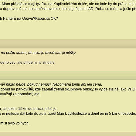
. Mám přátelé co mají fyzičku na Kopřivnického drtiče, ale na kole by do práce nejel
na dopravu už má do zaměstnavatele, ale stejně jezdí IAD. Doba se mění, a ještě př
ch Panterů na Opavu?Kapacita OK?
m na poštu autem, dneska je divné tam jít pěšky
ého věc, ale přijde mi to smutné.
měř nikdo nejde, pokud nemusí. Nepomáhá tomu ani její cena,
domu na parkoviště, kde zaplatí třetinu skupinové odisky, to vyjde stejně jako VHD
ovažují za normální) atd.
 co jezdí i 15km do práce, ještě je.
 je nejlepší dát kolo do auta, zajet 5km k cyklostezce a dojet po ní 5 km k hospodě.
míst bylo volných.