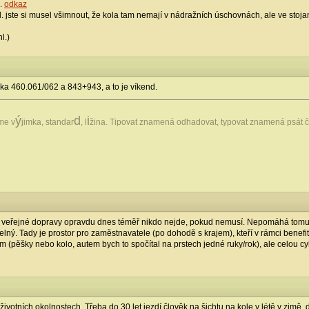
.
odkaz
. jste si musel všimnout, že kola tam nemají v nádražních úschovnách, ale ve stoj
l.)
ka 460.061/062 a 843+943, a to je víkend.
ý
d
i
eme v
jimka, standar
, l
žina. Tipovat znamená odhadovat, typovat znamená psát č
o veřejné dopravy opravdu dnes téměř nikdo nejde, pokud nemusí. Nepomáhá tomu ani
elný. Tady je prostor pro zaměstnavatele (po dohodě s krajem), kteří v rámci ben
pěšky nebo kolo, autem bych to spočítal na prstech jedné ruky/rok), ale celou c
 i životních okolnostech. Třeba do 30 let jezdí člověk na šichtu na kole v létě v zimě