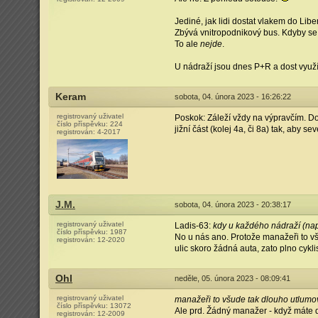
Jediné, jak lidi dostat vlakem do Lib
Zbývá vnitropodnikový bus. Kdyby se 
To ale
nejde
.
U nádraží jsou dnes P+R a dost využí
Keram
sobota, 04. února 2023 - 16:26:22
registrovaný uživatel
Poskok: Záleží vždy na výpravčím. Dos
číslo příspěvku:
224
jižní část (kolej 4a, či 8a) tak, aby s
registrován:
4-2017
J.M.
sobota, 04. února 2023 - 20:38:17
registrovaný uživatel
Ladis-63:
kdy u každého nádraží (nap
číslo příspěvku:
1987
No u nás ano. Protože manažeři to všu
registrován:
12-2020
ulic skoro žádná auta, zato plno cyk
Ohl
neděle, 05. února 2023 - 08:09:41
registrovaný uživatel
manažeři to všude tak dlouho utlumoval
číslo příspěvku:
13072
Ale prd. Žádný manažer - když máte d
registrován:
12-2009