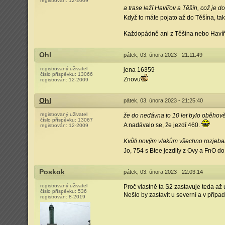
registrován:
12-2009
a trase leží Havířov a Těšín, což je 
Když to máte pojato až do Těšína, tak
Každopádně ani z Těšína nebo Havířov
Ohl
pátek, 03. února 2023 - 21:11:49
registrovaný uživatel
jena 16359
číslo příspěvku:
13066
Znovu
registrován:
12-2009
Ohl
pátek, 03. února 2023 - 21:25:40
registrovaný uživatel
že do nedávna to 10 let bylo oběhově
číslo příspěvku:
13067
A nadávalo se, že jezdí 460.
registrován:
12-2009
Kvůli novým vlakům všechno rozjeba
Jo, 754 s Btee jezdily z Ovy a FnO d
Poskok
pátek, 03. února 2023 - 22:03:14
registrovaný uživatel
Proč vlastně ta S2 zastavuje teda až u
číslo příspěvku:
536
Nešlo by zastavit u severní a v přípa
registrován:
8-2019