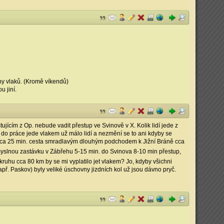
iny vlaků. (Kromě víkendů)
u jiní.
jícím z Op. nebude vadit přestup ve Svinově v X. Kolik lidí jede z
e do práce jede vlakem už málo lidí a nezmění se to ani kdyby se
c cca 25 min. cesta smradlavým dlouhým podchodem k Jižní Bráně cca
myslnou zastávku v Zábřehu 5-15 min. do Svinova 8-10 min přestup,
kruhu cca 80 km by se mi vyplatilo jet vlakem? Jo, kdyby všichni
např. Paskov) byly veliké úschovny jizdních kol už jsou dávno pryč.