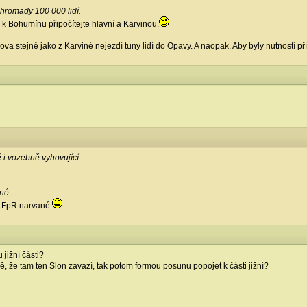
dohromady 100 000 lidí.
 k Bohumínu připočítejte hlavní a Karvinou.
a stejně jako z Karviné nejezdí tuny lidí do Opavy. A naopak. Aby byly nutností př
 i vozebně vyhovující
né.
o FpR narvané.
 jižní části?
dě, že tam ten Slon zavazí, tak potom formou posunu popojet k části jižní?