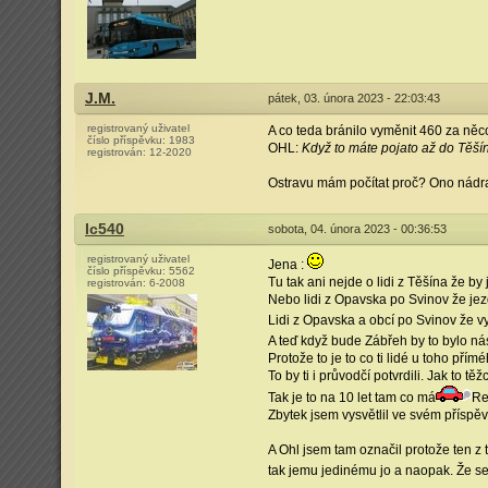
J.M.
pátek, 03. února 2023 - 22:03:43
registrovaný uživatel
A co teda bránilo vyměnit 460 za něco
číslo příspěvku:
1983
OHL:
Když to máte pojato až do Těšín
registrován:
12-2020
Ostravu mám počítat proč? Ono nádraží
Ic540
sobota, 04. února 2023 - 00:36:53
registrovaný uživatel
Jena :
číslo příspěvku:
5562
Tu tak ani nejde o lidi z Těšína že by 
registrován:
6-2008
Nebo lidi z Opavska po Svinov že jez
Lidi z Opavska a obcí po Svinov že vy
A teď když bude Zábřeh by to bylo ná
Protože to je to co ti lidé u toho přímé
To by ti i průvodčí potvrdili. Jak to tě
Tak je to na 10 let tam co má
Re
Zbytek jsem vysvětlil ve svém příspě
A Ohl jsem tam označil protože ten z 
tak jemu jedinému jo a naopak. Že se 