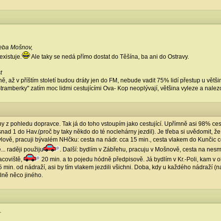
třeba Mošnov,
xistuje.
Ale taky se nedá přímo dostat do Těšína, ba ani do Ostravy.
t
ě, až v příštím století budou dráty jen do FM, nebude vadit 75% lidí přestup u větš
ramberky" zatím moc lidmi cestujícími Ova- Kop neoplývají, většina vyleze a nalezo
y z pohledu dopravce. Tak já do toho vstoupím jako cestující. Upřímně asi 98% cestu
snad 1 do Hav.(proč by taky někdo do té noclehárny jezdil). Je třeba si uvědomit, ž
hylově, pracuji bývalém NHčku: cesta na nádr. cca 15 min., cesta vlakem do Kunči
... raději použiju
. Další: bydlím v Zábřehu, pracuju v Mošnově, cesta na nes
acoviště,
20 min. a to pojedu hódně předpisově. Já bydlím v Kr.-Poli, kam v o
 5 min. od nádraží, asi by tím vlakem jezdili všichni. Doba, kdy u každého nádraží (
lně něco jiného.
.