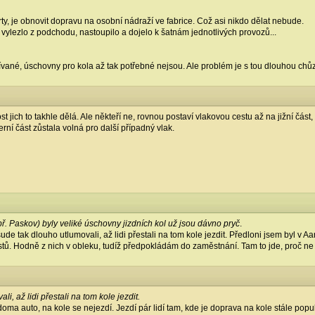
erty, je obnovit dopravu na osobní nádraží ve fabrice. Což asi nikdo dělat nebude.
vylezlo z podchodu, nastoupilo a dojelo k šatnám jednotlivých provozů...
vané, úschovny pro kola až tak potřebné nejsou. Ale problém je s tou dlouhou chůzí
t jich to takhle dělá. Ale někteří ne, rovnou postaví vlakovou cestu až na jižní čá
everní část zůstala volná pro další případný vlak.
ř. Paskov) byly veliké úschovny jizdních kol už jsou dávno pryč
.
de tak dlouho utlumovali, až lidi přestali na tom kole jezdit. Předloni jsem byl v
listů. Hodně z nich v obleku, tudíž předpokládám do zaměstnání. Tam to jde, proč ne
i, až lidi přestali na tom kole jezdit.
oma auto, na kole se nejezdí. Jezdí pár lidí tam, kde je doprava na kole stále pop