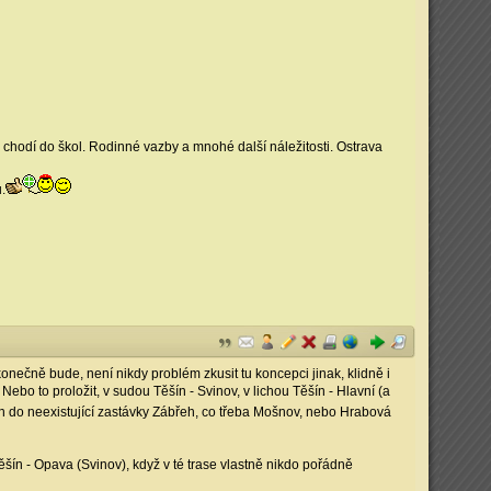
 chodí do škol. Rodinné vazby a mnohé další náležitosti. Ostrava
.
konečně bude, není nikdy problém zkusit tu koncepci jinak, klidně i
 Nebo to proložit, v sudou Těšín - Svinov, v lichou Těšín - Hlavní (a
ých do neexistující zastávky Zábřeh, co třeba Mošnov, nebo Hrabová
šín - Opava (Svinov), když v té trase vlastně nikdo pořádně