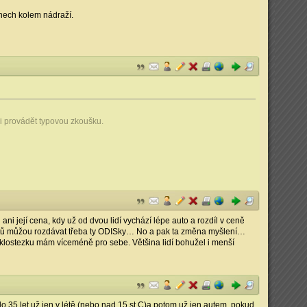
anech kolem nádraží.
i provádět typovou zkoušku.
 její cena, kdy už od dvou lidí vychází lépe auto a rozdíl v ceně
efitů můžou rozdávat třeba ty ODISky… No a pak ta změna myšlení…
yklostezku mám víceméně pro sebe. Většina lidí bohužel i menší
, do 35 let už jen v létě (nebo nad 15 st.C)a potom už jen autem, pokud