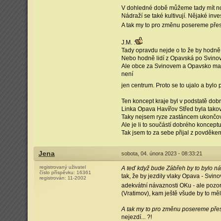
V dohledné době můžeme tady mít nov
Nádraží se také kultivují. Nějaké inve
A tak my to pro změnu posereme pře
J.M. :
Tady opravdu nejde o to že by hodně l
Nebo hodně lidí z Opavská po Svinov
Ale obce za Svinovem a Opavsko mají 
není
jen centrum. Proto se to ujalo a bylo
Ten koncept kraje byl v podstatě dobr
Linka Opava Havířov Střed byla tako
Taky nejsem ryze zastáncem ukončov
Ale je li to součástí dobrého konceptu
Tak jsem to za sebe přijal z povděke
Jena
sobota, 04. února 2023 - 08:33:21
registrovaný uživatel
A teď když bude Zábřeh by to bylo n
číslo příspěvku:
16361
tak, že by jezdily vlaky Opava - Svino
registrován:
11-2002
adekvátní návaznosti OKu - ale pozor
(Vratimov), kam ještě všude by to mě
A tak my to pro změnu posereme př
nejezdí... ?!