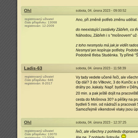
Ohl
sobota, 04. února 2023 - 09:00:52
registrovaný uživatel
Ano, při změně potřeb změnu udělat.
číslo příspěvku:
13068
registrován:
12-2009
do neexistující zastávky Zábřeh, co 
Náhodou, Zábřeh i s "mošnovem" už e
z toho nesmyslu má jak je vidět rados
Nesmysl
jen kopíruje potřeby. Podobn
Podobně třeba Studénka. Ty přímé "Št
Ladis-63
sobota, 04. února 2023 - 11:58:39
registrovaný uživatel
Vy tady vedete učené řeči, ale všechn
číslo příspěvku:
646
Op dál? 3 do Vítkovic, 3 do Kunčic a 
registrován:
8-2017
dráhy po..kakaly. Např. bydlím v Dě
20 min. a pak ještě dojít na pracoviště
cesta do Mošnova 30? a pěšky na pr
bydleli 5 min. od nádraží a pracovali
Samozřejmě víkendové vlaky jsou úp
Ohl
sobota, 04. února 2023 - 12:37:25
registrovaný uživatel
řeči, ale všechny z pohledu dopravce
číslo příspěvku:
13070
Ale ne. Z pohledu šotouše.
registrován:
12-2009