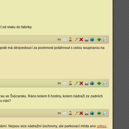
 od vlaku do fabriky.
st, poté má strojvedoucí za povinnost potáhnout s celou soupravou na
 Aarau ve Švýcarsku. Ráno kolem 6 hodiny, kolem nádraží ze zadních
 u nás?
ulární. Nejsou sice nádražní úschovny, ale parkovací místa ano
odkaz
,