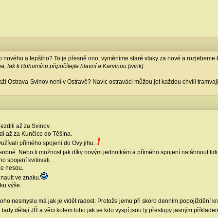
 nového a lepšího? To je přesně ono, vyměníme staré vlaky za nové a rozjebeme kvůl
a, tak k Bohumínu připočítejte hlavní a Karvinou.[wink]
 Ostrava-Svinov není v Ostravě? Navíc ostraváci můžou jet každou chvíli tramvají, 
jezdili až za Svinov.
dí až za Kunčice do Těšína.
užívali přímého spojení do Ovy jihu.
sobné. Nebo li možnost jak díky novým jednotkám a přímého spojení natáhnout lidi
ho spojení kvitovali.
žce nesou.
nault ve znaku.
vku výše.
toho nesmyslu má jak je vidět radost. Protože jemu při skoro denním popojíždění kr
tady dělají JŘ a věci kolem toho jak se kdo vyspí jsou ty přestupy jasným příkladem