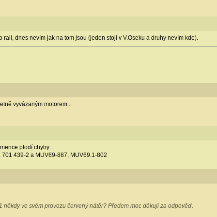
o rail, dnes nevím jak na tom jsou (jeden stojí v V.Oseku a druhy nevím kde).
pletně vyvázaným motorem...
mence plodí chyby...
, 701 439-2 a MUV69-887, MUV69.1-802
01 někdy ve svém provozu červený nátěr? Předem moc děkuji za odpověď.