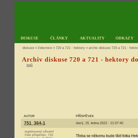
DISKUSE
ČLÁNKY
AKTUALITY
ODKAZY
diskuse
»
železnice
»
720 a 721 - hektory
» archiv diskuse 720 a 721 - hekto
Archiv diskuse 720 a 721 - hektory do
dolů
AUTOR
PŘÍSPĚVEK
751_364-1
úterý, 25. ledna 2022 - 21:07:40
registrovaný uživatel
číslo příspěvku:
720
Třeba se někomu bude líbit fotka He