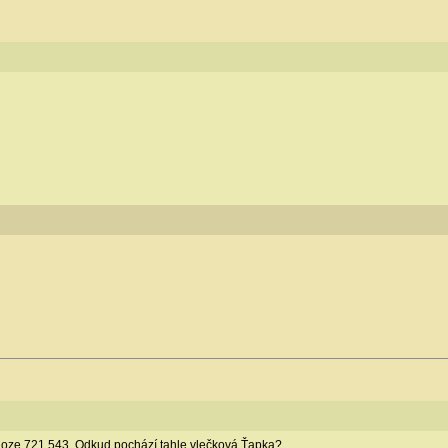
záloze 721.543. Odkud pochází tahle vlečková Ťapka?