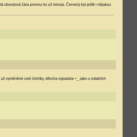
lutá obvodová čára ponoru ho už minula. Červený byl ještě i nějakou
ly už vyměněné celé čelníky, střecha vypadala +_ jako u ostatních