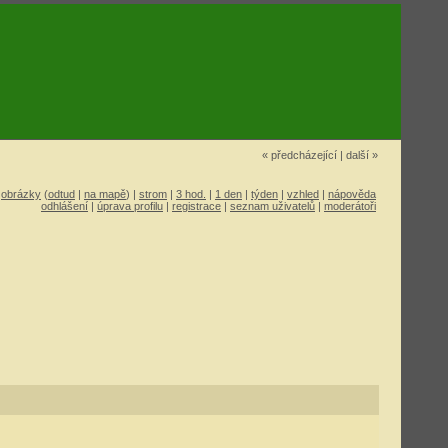
« předcházející
|
další »
|
obrázky
(
odtud
|
na mapě
) |
strom
|
3 hod.
|
1 den
|
týden
|
vzhled
|
nápověda
odhlášení
|
úprava profilu
|
registrace
|
seznam uživatelů
|
moderátoři