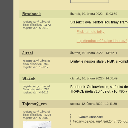
Brodacek
čtvrtek, 10. února 2022 - 11:03:39
registrovaný uživatel
Stašek: ti dva Hektoři jsou firmy Tram
číslo příspěvku:
1172
registrován:
5-2013
Flickr a moje fotky
http://brodacek92.rajce.idnes.cz/
Jussi
čtvrtek, 10. února 2022 - 13:39:11
registrovaný uživatel
Druhý je nejspíš stále v NBK, s kom
číslo příspěvku:
943
registrován:
1-2017
Stašek
čtvrtek, 10. února 2022 - 14:38:49
registrovaný uživatel
Brodacek: Omlouvám se, stařecká de
číslo příspěvku:
788
TRAKCE měla 710 469-8, 710 790-7
registrován:
4-2019
Tajemný_em
sobota, 12. února 2022 - 12:11:39
registrovaný uživatel
číslo příspěvku:
4325
Golemklusacek
:
registrován:
5-2002
Prosím pěkně, měl Hektor T435. 0