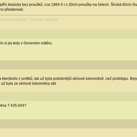
Nejdřív klasicky bez proužků, cca 1984-5 i s 30cm proužky na čelech. Široká 60cm ž
ho přelakovali.
o za mne neudělá." Jára da Cimrman
 si jej tedy v červeném nátěru.
 kterýkoliv z unifiků, tak už byla podobnější sériové lokomotivě, než prototypu. By
 už byla ze sériové lokomotivy atd.
tiva T 435.044?