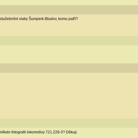
 služebními vlaky Šumperk-Bludov, komu patří?
někdo fotografii lokomotivy 721.229-3? Děkuji.