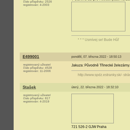
číslo příspěvku:
2526
registrován:
4-2003
* * * Usmívej se! Bude Hůř
E499001
pondělí, 07. března 2022 - 18:50:13
registrovaný uživatel
Jakuza: Původně Třinecké železárny.
číslo příspěvku:
4528
registrován:
11-2006
http://www.spdz.estranky.sk/- s
Stašek
úterý, 22. března 2022 - 18:32:10
registrovaný uživatel
číslo příspěvku:
817
registrován:
4-2019
721 526-2 GJW Praha