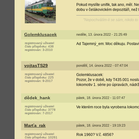
Pokud myslíte unifik, tak ano, měl. 
dobu v čelákovickém depozitáři, než 
"Nepochválím-li se sám, nikdo t
Golemklusacek
neděle, 13. února 2022 - 21:25:49
registrovaný uživatel
Ad Tajemný_em: Moc děkuju. Postavím
číslo příspěvku:
438
registrován:
3-2010
vojtasTS29
pondělí, 14. února 2022 - 07:47:04
registrovaný uživatel
Golemklusacek:
číslo příspěvku:
225
Pozor, že v době, kdy T435.001 nosila
registrován:
9-2017
lokomotiv 1. série po úpravách, nádrž
dědek_hank
pátek, 18. února 2022 - 11:07:47
registrovaný uživatel
Ve kterém roce byla vyrobena lokomo
číslo příspěvku:
3778
registrován:
7-2017
Marťa_rak
pátek, 18. února 2022 - 19:19:23
registrovaný uživatel
Rok 1960? V.č. 4856?
číslo příspěvku:
10261