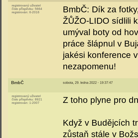
registrovaný uživatel
BmbČ: Dík za fotky
číslo příspěvku:
5664
registrován:
6-2016
ŽŮŽO-LIDO sídlili 
umýval boty od hov
práce šlápnul v Bu
jakési konference 
nezapomenu!
BmbČ
sobota, 29. ledna 2022 - 19:37:47
registrovaný uživatel
Z toho plyne pro dn
číslo příspěvku:
8921
registrován:
1-2007
Když v Budějcích t
zůstaň stále v Bož