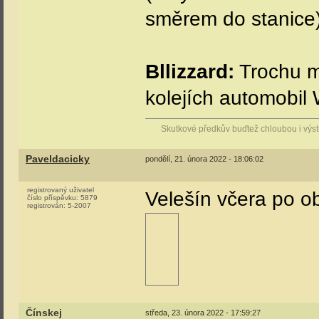
směrem do stanice
Bllizzard:
Trochu mi
kolejích automobil
Skutkové předkův buďtež chloubou i vý
Paveldacicky
pondělí, 21. února 2022 - 18:06:02
registrovaný uživatel
Velešín včera po o
číslo příspěvku:
5879
registrován:
5-2007
Čínskej
středa, 23. února 2022 - 17:59:27