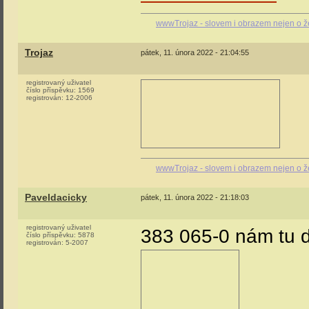
wwwTrojaz - slovem i obrazem nejen o ž
Trojaz
pátek, 11. února 2022 - 21:04:55
registrovaný uživatel
číslo příspěvku:
1569
registrován:
12-2006
wwwTrojaz - slovem i obrazem nejen o ž
Paveldacicky
pátek, 11. února 2022 - 21:18:03
registrovaný uživatel
383 065-0 nám tu d
číslo příspěvku:
5878
registrován:
5-2007