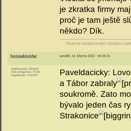
je zkratka firmy m
proč je tam ještě s
někdo? Dík.
Skutkové předkův buďtež chloubou i vý
honzaklonfar
pondělí, 14. března 2022 - 06:26:15
registrovaný uživatel
Paveldacicky: Lovo
číslo příspěvku:
5740
registrován:
6-2016
a Tábor zabraly
soukromě. Zato moc
bývalo jeden čas ry
Strakonice