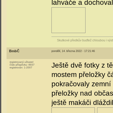
lahváče a dochova
Skutkové předkův buďtež chloubou i vý
BmbČ
pondělí, 14. března 2022 - 17:21:46
registrovaný uživatel
Ještě dvě fotky z t
číslo příspěvku:
8937
registrován:
1-2007
mostem přeložky čá
pokračovaly zemní
přeložky nad občas
ještě makáči dláždil