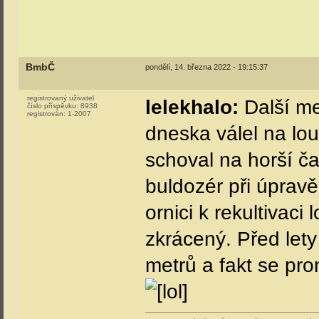
BmbČ
pondělí, 14. března 2022 - 19:15:37
registrovaný uživatel
lelekhalo:
Další me
číslo příspěvku:
8938
registrován:
1-2007
dneska válel na lou
schoval na horší ča
buldozér při úpravě
ornici k rekultivaci 
zkrácený. Před lety
metrů a fakt se pr