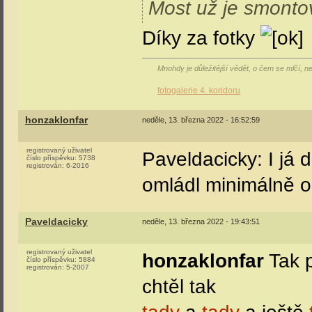
Most už je smonto
Díky za fotky
Mnohdy je důležitější vědět, o čem se mlčí, 
fotogalerie 4. koridoru
honzaklonfar
neděle, 13. března 2022 - 16:52:59
registrovaný uživatel
Paveldacicky: I já 
číslo příspěvku:
5738
registrován:
6-2016
omládl minimálně o 
Paveldacicky
neděle, 13. března 2022 - 19:43:51
registrovaný uživatel
honzaklonfar
Tak p
číslo příspěvku:
5884
registrován:
5-2007
chtěl tak