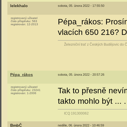
lelekhalo
sobota, 05. února 2022 - 17:55:50
registrovaný uživatel
Pépa_rákos: Prosím
číslo příspěvku:
563
registrován:
12-2013
vlacích 650 216? D
Železniční trať z Českých Budějovic do 
Pépa_rákos
sobota, 05. února 2022 - 20:57:26
registrovaný uživatel
Tak to přesně neví
číslo příspěvku:
23241
registrován:
1-2006
takto mohlo být ... 
ICQ 191300062
BmbČ
neděle, 06. února 2022 - 10:46:59