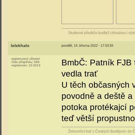
Skutkové předkův buďtež chloubou i vý
lelekhalo
pondělí, 14. března 2022 - 17:53:55
registrovaný uživatel
BmbČ: Patník FJB 
číslo příspěvku:
569
registrován:
12-2013
vedla trať
U těch občasných v
povodně a deště a 
potoka protékajcí 
teď větší propustno
Železniční trať z Českých Budějovic do 