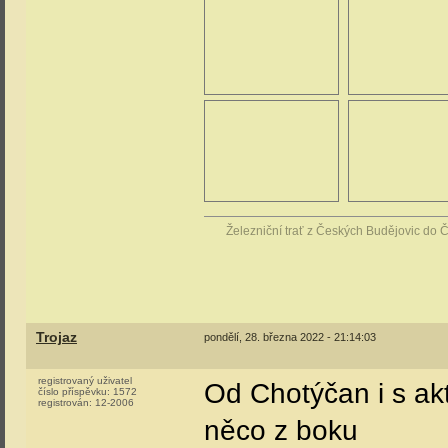
Železniční trať z Českých Budějovic do 
Trojaz
pondělí, 28. března 2022 - 21:14:03
registrovaný uživatel
Od Chotýčan i s ak
číslo příspěvku:
1572
registrován:
12-2006
něco z boku