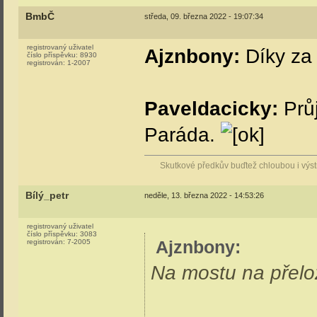
BmbČ
středa, 09. března 2022 - 19:07:34
registrovaný uživatel
Ajznbony:
Díky za 
číslo příspěvku:
8930
registrován:
1-2007
Paveldacicky:
Průj
Paráda.
Skutkové předkův buďtež chloubou i vý
Bílý_petr
neděle, 13. března 2022 - 14:53:26
registrovaný uživatel
číslo příspěvku:
3083
Ajznbony
:
registrován:
7-2005
Na mostu na přelož