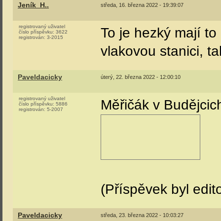
Jeník_H..
středa, 16. března 2022 - 19:39:07
registrovaný uživatel
To je hezký mají to
číslo příspěvku:
3622
registrován:
3-2015
vlakovou stanici, ta
Paveldacicky
úterý, 22. března 2022 - 12:00:10
registrovaný uživatel
Měřičák v Budějcich
číslo příspěvku:
5886
registrován:
5-2007
(Příspěvek byl edit
Paveldacicky
středa, 23. března 2022 - 10:03:27