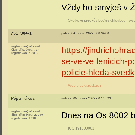
Vždy ho smyješ v
Skutkové předkův buďtež chloubou i vý
751_364-1
pátek, 04. února 2022 - 08:34:00
registrovaný uživatel
https://jindrichohr
číslo příspěvku:
724
registrován:
6-2012
se-ve-ve lenicich-po
policie-hleda-svedk
Web o odklizovkách
Pépa_rákos
sobota, 05. února 2022 - 07:46:23
registrovaný uživatel
Dnes na Os 8002 by
číslo příspěvku:
23240
registrován:
1-2006
ICQ 191300062