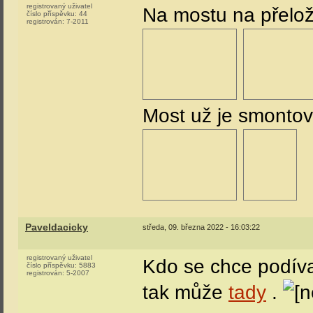
registrovaný uživatel
Na mostu na přelož
číslo příspěvku:
44
registrován:
7-2011
Most už je smonto
Paveldacicky
středa, 09. března 2022 - 16:03:22
registrovaný uživatel
Kdo se chce podíva
číslo příspěvku:
5883
registrován:
5-2007
tak může
tady
.