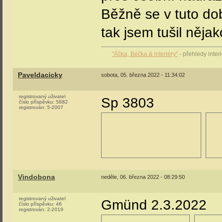
Běžně se v tuto do
tak jsem tušil něja
"Áčka, Béčka & interiéry"
- přehledy inte
Paveldacicky
sobota, 05. března 2022 - 11:34:02
registrovaný uživatel
Sp 3803
číslo příspěvku:
5882
registrován:
5-2007
Vindobona
neděle, 06. března 2022 - 08:29:50
registrovaný uživatel
Gmünd 2.3.2022
číslo příspěvku:
46
registrován:
2-2019