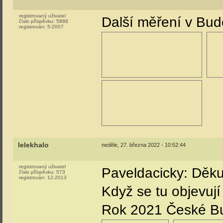
registrovaný uživatel
Další měření v Bud
číslo příspěvku:
5888
registrován:
5-2007
lelekhalo
neděle, 27. března 2022 - 10:52:44
registrovaný uživatel
Paveldacicky: Děkuj
číslo příspěvku:
573
registrován:
12-2013
Když se tu objevují
Rok 2021 České Bu