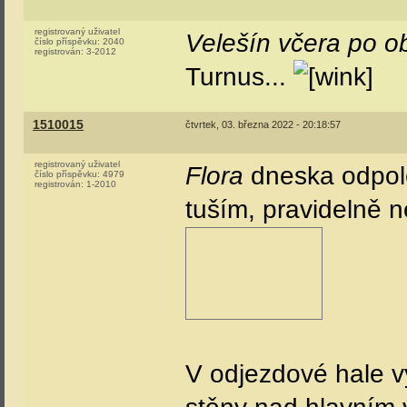
registrovaný uživatel
Velešín včera po 
číslo příspěvku:
2040
registrován:
3-2012
Turnus...
1510015
čtvrtek, 03. března 2022 - 20:18:57
registrovaný uživatel
Flora
dneska odpol
číslo příspěvku:
4979
registrován:
1-2010
tuším, pravidelně n
V odjezdové hale vy