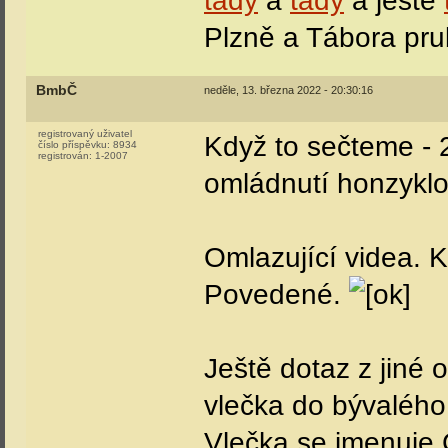
tady
a
tady
a ještě
Plzně a Tábora pru
BmbČ
neděle, 13. března 2022 - 20:30:16
registrovaný uživatel
Když to sečteme - 2
číslo příspěvku:
8934
registrován:
1-2007
omládnutí honzyklo
Omlazující videa. K
Povedené.
Ještě dotaz z jiné 
vlečka do bývalého
Vlečka se jmenuje