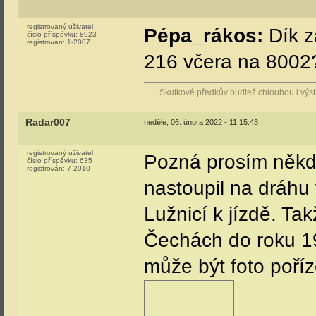
registrovaný uživatel
Pépa_rákos:
Dík z
číslo příspěvku:
8923
registrován:
1-2007
216 včera na 8002?
Skutkové předkův buďtež chloubou i vý
Radar007
neděle, 06. února 2022 - 11:15:43
registrovaný uživatel
Pozná prosím někdo
číslo příspěvku:
635
registrován:
7-2010
nastoupil na dráhu
Lužnicí k jízdě. Ta
Čechách do roku 19
může být foto poří