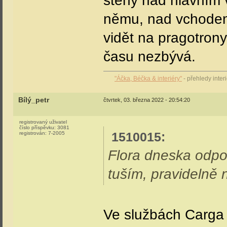
stěny nad hlavním 
němu, nad vchodem
vidět na pragotron
času nezbývá.
"Áčka, Béčka & interiéry"
- přehledy inte
Bílý_petr
čtvrtek, 03. března 2022 - 20:54:20
registrovaný uživatel
číslo příspěvku:
3081
1510015
:
registrován:
7-2005
Flora dneska odp
tuším, pravidelně n
Ve službách Carg