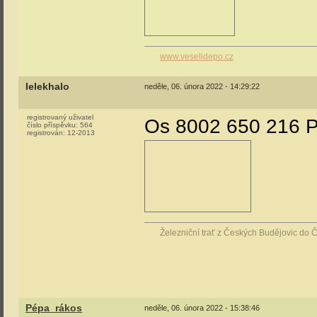
www.veselidepo.cz
lelekhalo
neděle, 06. února 2022 - 14:29:22
registrovaný uživatel
Os 8002 650 216 Pr
číslo příspěvku:
564
registrován:
12-2013
Železniční trať z Českých Budějovic do 
Pépa_rákos
neděle, 06. února 2022 - 15:38:46