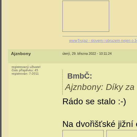
wwwTrojaz - slovem i obrazem nejen o ž
Ajznbony
úterý, 29. března 2022 - 10:11:24
registrovaný uživatel
číslo příspěvku:
45
BmbČ
:
registrován:
7-2011
Ajznbony: Díky za
Rádo se stalo :-)
Na dvořišťské jižní