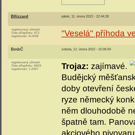
Bllizzard
pátek, 11. února 2022 - 22:44:28
registrovaný uživatel
"Veselá" příhoda v
číslo příspěvku:
972
registrován:
9-2008
BmbČ
sobota, 12. února 2022 - 15:06:59
registrovaný uživatel
Trojaz:
zajímavé.
číslo příspěvku:
8926
registrován:
1-2007
Budějcký měšťansk
doby otevření česk
ryze německý konku
něm dlouhodobě ne
špatně tam. Panoval
akciového pivovaru