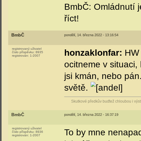
BmbČ: Omládnutí je
říct!
BmbČ
pondělí, 14. března 2022 - 13:16:54
registrovaný uživatel
honzaklonfar:
HW s
číslo příspěvku:
8935
registrován:
1-2007
ocitneme v situaci
jsi kmán, nebo pán.
světě.
Skutkové předkův buďtež chloubou i vý
BmbČ
pondělí, 14. března 2022 - 16:37:19
registrovaný uživatel
To by mne nenapadl
číslo příspěvku:
8936
registrován:
1-2007