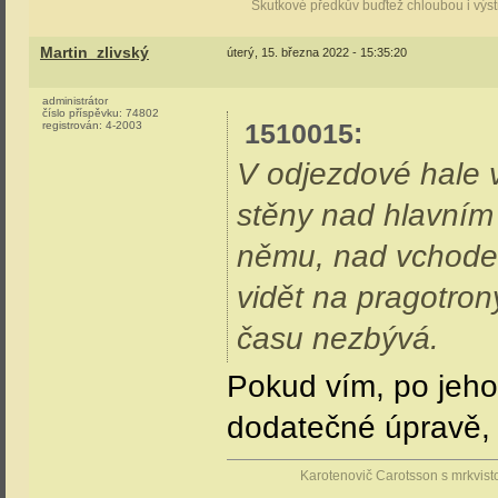
Skutkové předkův buďtež chloubou i vý
Martin_zlivský
úterý, 15. března 2022 - 15:35:20
administrátor
číslo příspěvku:
74802
1510015
:
registrován:
4-2003
V odjezdové hale v
stěny nad hlavním
němu, nad vchode
vidět na pragotron
času nezbývá.
Pokud vím, po jeho 
dodatečné úpravě, 
Karotenovič Carotsson s mrkvist