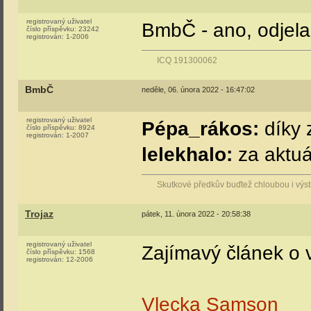
registrovaný uživatel
BmbČ - ano, odjel
číslo příspěvku:
23242
registrován:
1-2006
ICQ 191300062
BmbČ
neděle, 06. února 2022 - 16:47:02
registrovaný uživatel
Pépa_rákos:
díky 
číslo příspěvku:
8924
registrován:
1-2007
lelekhalo:
za aktuá
Skutkové předkův buďtež chloubou i vý
Trojaz
pátek, 11. února 2022 - 20:58:38
registrovaný uživatel
Zajímavý článek o
číslo příspěvku:
1568
registrován:
12-2006
Vlecka Samson