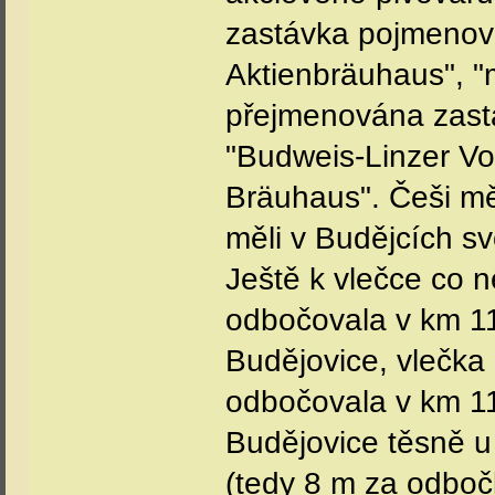
zastávka pojmenov
Aktienbräuhaus", "m
přejmenována zast
"Budweis-Linzer Vo
Bräuhaus". Češi mě
měli v Budějcích s
Ještě k vlečce co 
odbočovala v km 11
Budějovice, vlečka
odbočovala v km 11
Budějovice těsně u
(tedy 8 m za odbo