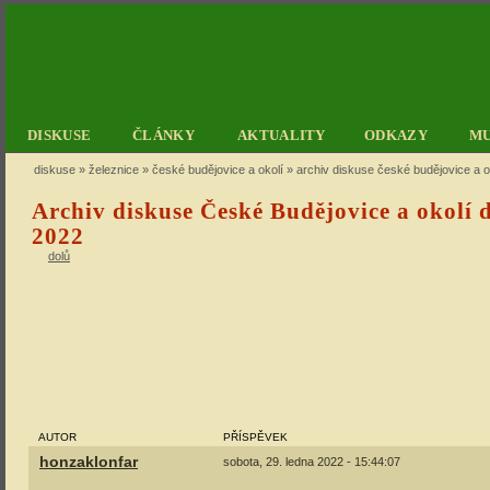
DISKUSE
ČLÁNKY
AKTUALITY
ODKAZY
M
diskuse
»
železnice
»
české budějovice a okolí
» archiv diskuse české budějovice a ok
Archiv diskuse České Budějovice a okolí d
2022
dolů
AUTOR
PŘÍSPĚVEK
honzaklonfar
sobota, 29. ledna 2022 - 15:44:07