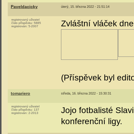
Paveldacicky
úterý, 15. března 2022 - 21:51:14
registrovaný uživatel
Zvláštní vláček dne
číslo příspěvku:
5885
registrován:
5-2007
(Příspěvek byl edit
tomariero
středa, 16. března 2022 - 15:30:31
registrovaný uživatel
Jojo fotbalisté Sla
číslo příspěvku:
137
registrován:
2-2013
konferenční ligy.