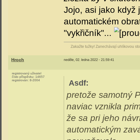
Jojo, asi jako když
automatickém obratu
"vykřičník"...
Zakažte tužky! Zanechávají uhlíkovou stop
Hroch
neděle, 02. ledna 2022 - 21:59:41
registrovaný uživatel
číslo příspěvku:
14657
registrován:
8-2004
Asdf
:
pretože samotný PU
naviac vznikla pri
že sa pri jeho náv
automatickým zav