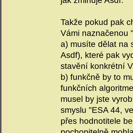
jak zmiňuje Asdf.
Takže pokud pak ch
Vámi naznačenou "vy
a) musíte dělat na
Asdf), které pak v
stavění konkrétní 
b) funkčně by to m
funkčních algoritme
musel by jste vyrobi
smyslu "ESA 44, ve
přes hodnotitele be
pochopitelně mohla/