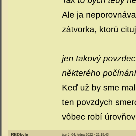
Tak to bych tedy ne
Ale ja neporovnáva
zátvorka, ktorú cituj
jen takový povzde
některého počínán
Keď už by sme mal
ten povzdych smero
vôbec robí úrovňové
REDkyle
úterý, 04. ledna 2022 - 21:18:43