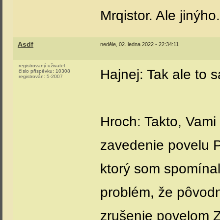
Mrqistor. Ale jinýho.
Asdf
neděle, 02. ledna 2022 - 22:34:11
registrovaný uživatel
Hajnej: Tak ale to s
číslo příspěvku:
10308
registrován:
5-2007
Hroch: Takto, Vami
zavedenie povelu P
ktorý som spomínal.
problém, že pôvod
zrušenie povelom Z