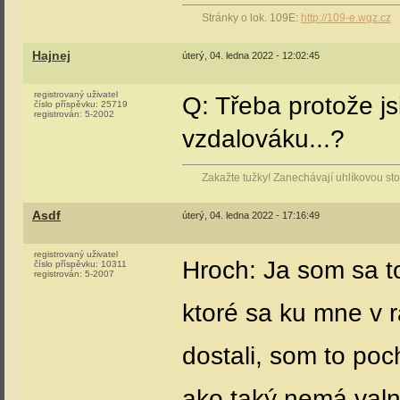
Stránky o lok. 109E:
http://109-e.wgz.cz
Hajnej
úterý, 04. ledna 2022 - 12:02:45
registrovaný uživatel
Q: Třeba protože js
číslo příspěvku:
25719
registrován:
5-2002
vzdalováku...?
Zakažte tužky! Zanechávají uhlíkovou stop
Asdf
úterý, 04. ledna 2022 - 17:16:49
registrovaný uživatel
Hroch: Ja som sa to
číslo příspěvku:
10311
registrován:
5-2007
ktoré sa ku mne v 
dostali, som to poc
ako taký nemá valný