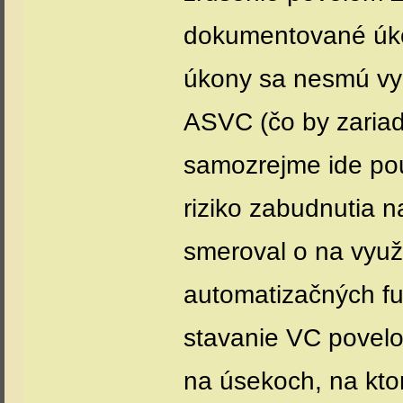
dokumentované úk
úkony sa nesmú vyd
ASVC (čo by zaria
samozrejme ide pou
riziko zabudnutia n
smeroval o na využi
automatizačných fu
stavanie VC povelo
na úsekoch, na ktor