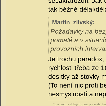
secakrarozdíl. Jak o
tak běžně dělal/děl
Martin_zlivský
:
Požadavky na bezp
pomalé a v situací
provozních interval
Je trochu paradox,
rychlosti třeba ze 
desítky až stovky mi
(To není nic proti 
nesmyslností a ne
"... a protože dobrých zpráv je čím dál t