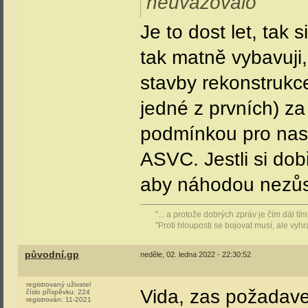
neuvažovalo
Je to dost let, tak 
tak matně vybavuji
stavby rekonstrukce
jedné z prvních) za
podmínkou pro nas
ASVC. Jestli si dob
aby náhodou nezůsta
"... a protože dobrých zpráv je čím dál t
"Proti hlouposti se bojovat musí, ale vyh
původní.gp
neděle, 02. ledna 2022 - 22:30:52
registrovaný uživatel
Vida, zas požadavek
číslo příspěvku:
224
registrován:
11-2021