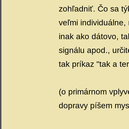
zohľadniť. Čo sa tý
veľmi individuálne,
inak ako dátovo, t
signálu apod., určit
tak príkaz "tak a t
(o primárnom vplyv
dopravy píšem mys