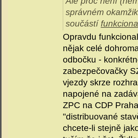
Ale proč není (ne
správném okamžiku
součástí
funkciona
Opravdu funkcional
nějak celé dohrom
odbočku - konkrétně
zabezpečovačky SZZ
vjezdy skrze rozhra
napojené na zadáva
ZPC na CDP Praha (
"distribuované sta
chcete-li stejně ja