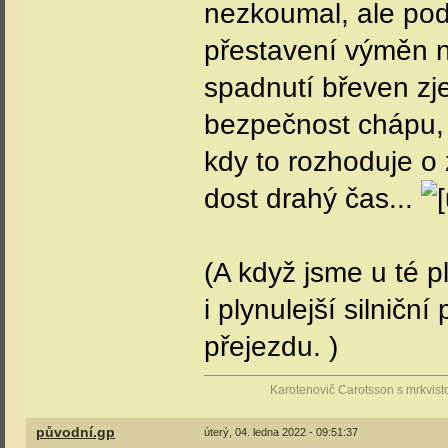
nezkoumal, ale pod
přestavení výměn n
spadnutí břeven zj
bezpečnost chápu, a
kdy to rozhoduje o 
dost drahý čas...
(A když jsme u té pl
i plynulejší silničn
přejezdu.
)
Karotenovič Carotsson s mrkvist
původní.gp
úterý, 04. ledna 2022 - 09:51:37