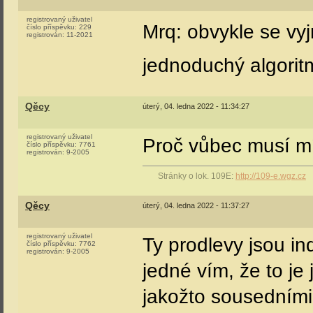
registrovaný uživatel
Mrq: obvykle se v
číslo příspěvku:
229
registrován:
11-2021
jednoduchý algorit
Qěcy
úterý, 04. ledna 2022 - 11:34:27
registrovaný uživatel
Proč vůbec musí mí
číslo příspěvku:
7761
registrován:
9-2005
Stránky o lok. 109E:
http://109-e.wgz.cz
Qěcy
úterý, 04. ledna 2022 - 11:37:27
registrovaný uživatel
Ty prodlevy jsou in
číslo příspěvku:
7762
registrován:
9-2005
jedné vím, že to j
jakožto sousedními