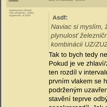
registrovaný uživatel
číslo příspěvku:
14661
registrován:
8-2004
Asdf
:
Naviac si myslím,
plynulosť železničn
kombinácii UZ/ZUZ
Tak to bych tedy ne
Pokud je ve zhlaví/
ten rozdíl v interva
prvním vlakem se h
podrženým uzavřen
stavění teprve odb