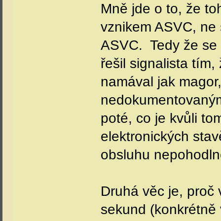
Mně jde o to, že t
vznikem ASVC, ne s
ASVC.
Tedy že se 
řešil signalista tím
namával jak magor
nedokumentovaným
poté, co je kvůli to
elektronických sta
obsluhu nepohodln
Druhá věc je, proč 
sekund (konkrétně 