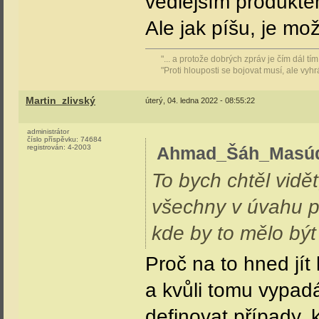
vedlejším produkte
Ale jak píšu, je mo
"... a protože dobrých zpráv je čím dál t
"Proti hlouposti se bojovat musí, ale vyh
Martin_zlivský
úterý, 04. ledna 2022 - 08:55:22
administrátor
číslo příspěvku:
74684
registrován:
4-2003
Ahmad_Šáh_Masú
To bych chtěl vidět
všechny v úvahu př
kde by to mělo bý
Proč na to hned jít
a kvůli tomu vypad
definovat případy,