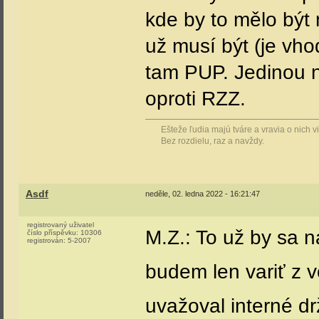
kde by to mělo být
už musí být (je vho
tam PUP. Jedinou n
oproti RZZ.
Ešteže ľudia majú tváre a vravia o nich 
Bez rozdielu, raz a navždy.
Asdf
neděle, 02. ledna 2022 - 16:21:47
registrovaný uživatel
M.Z.: To už by sa n
číslo příspěvku:
10306
registrován:
5-2007
budem len variť z 
uvažoval interné d