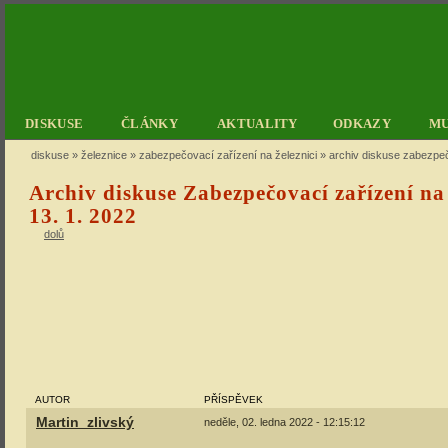
DISKUSE
ČLÁNKY
AKTUALITY
ODKAZY
M
diskuse
»
železnice
»
zabezpečovací zařízení na železnici
» archiv diskuse zabezpečo
Archiv diskuse Zabezpečovací zařízení na 
13. 1. 2022
dolů
AUTOR
PŘÍSPĚVEK
Martin_zlivský
neděle, 02. ledna 2022 - 12:15:12