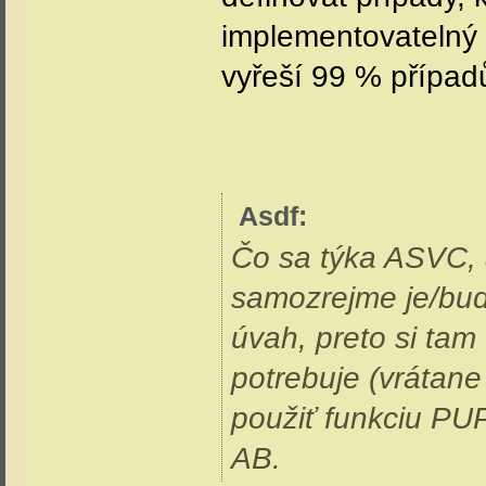
implementovatelný 
vyřeší 99 % případů
Asdf
:
Čo sa týka ASVC, 
samozrejme je/bud
úvah, preto si tam
potrebuje (vrátan
použiť funkciu PUP
AB.