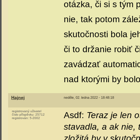
otázka, či si s tým
nie, tak potom zálež
skutočnosti bola je
či to držanie robiť
zavádzať automatic
nad ktorými by bol
Hajnej
neděle, 02. ledna 2022 - 18:48:18
registrovaný uživatel
Asdf:
Teraz je len 
číslo příspěvku:
25712
registrován:
5-2002
stavadla, a ak nie,
zložitá by v skutoč