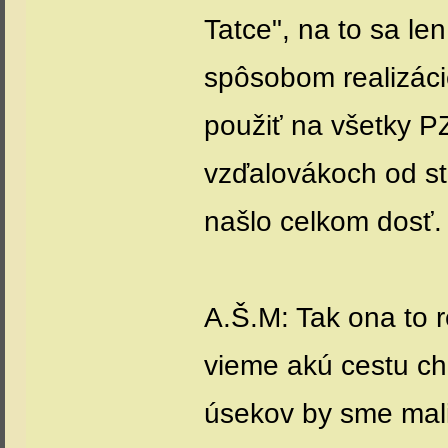
Tatce", na to sa le
spôsobom realizáci
použiť na všetky P
vzďalovákoch od sta
našlo celkom dosť.
A.Š.M: Tak ona to re
vieme akú cestu ch
úsekov by sme mali 