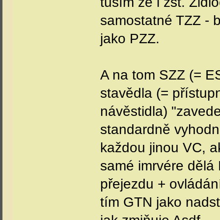
tuším že i žst. Žid
samostatné TZZ - b
jako PZZ.
A na tom SZZ (= ES
stavědla (= přístu
návěstidla) "zavede
standardně vyhodn
každou jinou VC, ak
samé imrvére dělá 
přejezdu + ovládán
tím GTN jako nads