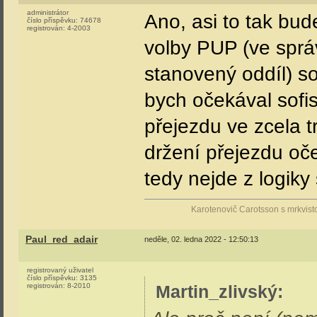
administrátor
Ano, asi to tak bud
číslo příspěvku:
74678
registrován:
4-2003
volby PUP (ve spr
stanovený oddíl) s
bych očekával sofis
přejezdu ve zcela t
držení přejezdu oče
tedy nejde z logiky 
Karotenovič Carotsson s mrkvist
Paul_red_adair
neděle, 02. ledna 2022 - 12:50:13
registrovaný uživatel
číslo příspěvku:
3135
registrován:
8-2010
Martin_zlivský
: