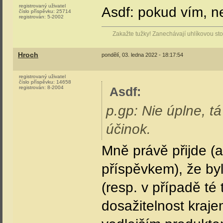
registrovaný uživatel
Asdf: pokud vím, n
číslo příspěvku:
25714
registrován:
5-2002
Zakažte tužky! Zanechávají uhlíkovou stop
Hroch
pondělí, 03. ledna 2022 - 18:17:54
registrovaný uživatel
číslo příspěvku:
14658
registrován:
8-2004
Asdf
:
p.gp: Nie úplne, tá
účinok.
Mně právě přijde (a
příspěvkem), že by
(resp. v případě té 
dosažitelnost kra