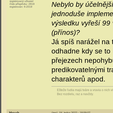
registrovaný uživatel
Nebylo by účelnějš
číslo příspěvku:
2819
registrován:
6-2019
jednoduše implemen
výsledku vyřeší 99
(přínos)?
Já spíš narážel na t
odhadne kdy se to 
přejezech nepohybu
predikovatelnými t
charakterů apod.
Ešteže ľudia majú tváre a vravia o nich 
Bez rozdielu, raz a navždy.
Hroch
úterý, 04. ledna 2022 - 18:59:07