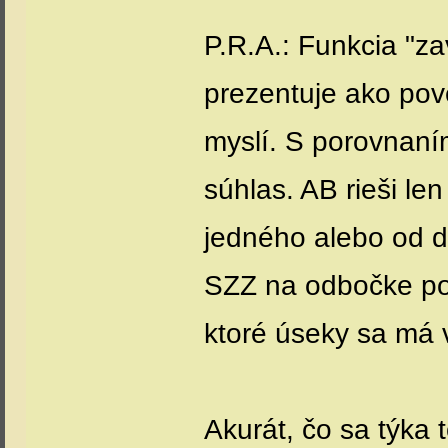
P.R.A.: Funkcia "z
prezentuje ako pove
myslí. S porovnan
súhlas. AB rieši len
jedného alebo od d
SZZ na odbočke pot
ktoré úseky sa má v
Akurát, čo sa týka t