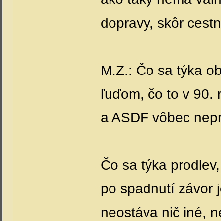
dopravy, skôr cestn
M.Z.: Čo sa týka o
ľuďom, čo to v 90. 
a ASDF vôbec nepri
Čo sa týka prodlev
po spadnutí závor 
neostáva nič iné, 