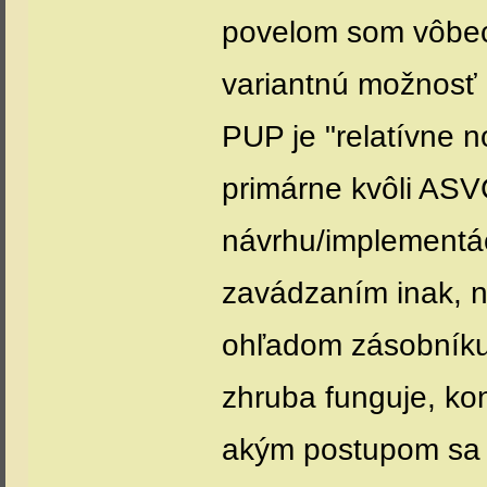
povelom som vôbec 
variantnú možnosť 
PUP je "relatívne n
primárne kvôli ASVC
návrhu/implementá
zavádzaním inak, n
ohľadom zásobníku 
zhruba funguje, kon
akým postupom sa 