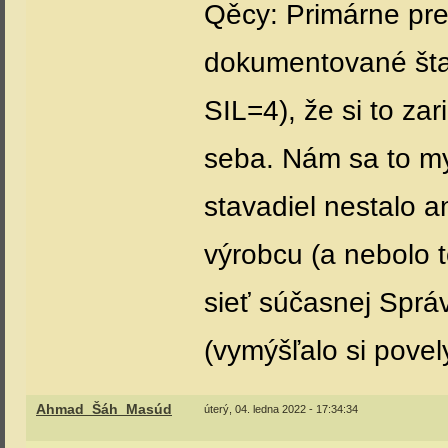
Qěcy: Primárne pre 
dokumentované šta
SIL=4), že si to za
seba. Nám sa to my
stavadiel nestalo a
výrobcu (a nebolo 
sieť súčasnej Sprá
(vymýšľalo si povel
Ahmad_Šáh_Masúd
úterý, 04. ledna 2022 - 17:34:34