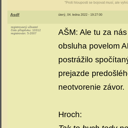
"Proti hlouposti se bojovat musí, ale vyh
Asdf
úterý, 04. ledna 2022 - 19:27:00
registrovaný uživatel
AŠM: Ale tu za nás
číslo příspěvku:
10312
registrován:
5-2007
obsluha povelom AB>
postrážilo spočítan
prejazde predošlého
neotvorenie závor.
Hroch: