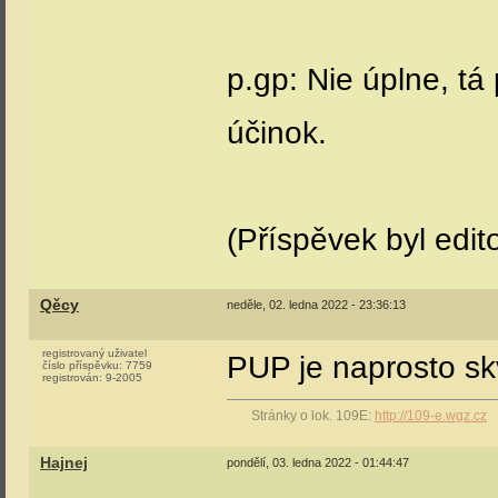
p.gp: Nie úplne, tá 
účinok.
(Příspěvek byl edit
Qěcy
neděle, 02. ledna 2022 - 23:36:13
registrovaný uživatel
PUP je naprosto sk
číslo příspěvku:
7759
registrován:
9-2005
Stránky o lok. 109E:
http://109-e.wgz.cz
Hajnej
pondělí, 03. ledna 2022 - 01:44:47