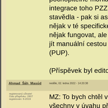
integrace toho PZZ
stavědla - pak si a
nějak v té specific
nějak fungovat, ale
jít manuální cestou
(PUP).
(Příspěvek byl edit
Ahmad_Šáh_Masúd
neděle, 02. ledna 2022 - 14:20:38
registrovaný uživatel
MZ: To bych chtěl v
číslo příspěvku:
2807
registrován:
6-2019
všechny v úvahu při