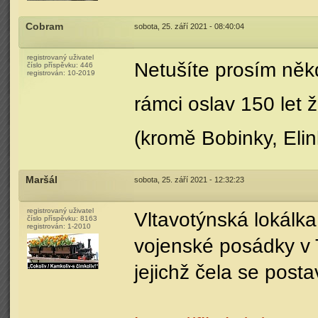
Cobram
sobota, 25. září 2021 - 08:40:04
registrovaný uživatel
Netušíte prosím něk
číslo příspěvku:
446
registrován:
10-2019
rámci oslav 150 let 
(kromě Bobinky, Elink
Maršál
sobota, 25. září 2021 - 12:32:23
registrovaný uživatel
Vltavotýnská lokálka 
číslo příspěvku:
8163
registrován:
1-2010
vojenské posádky v 
jejichž čela se post