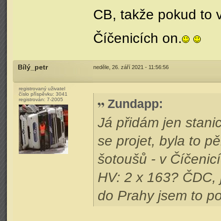
CB, takže pokud to v
Číčenicích on.
Bílý_petr
neděle, 26. září 2021 - 11:56:56
registrovaný uživatel
číslo příspěvku:
3041
registrován:
7-2005
Zundapp
:
Já přidám jen stani
se projet, byla to 
šotoušů - v Číčenicí
HV: 2 x 163? ČDC, j
do Prahy jsem to po