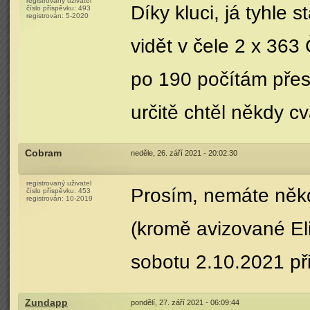
registrovaný uživatel
Díky kluci, já tyhle
číslo příspěvku:
493
registrován:
5-2020
vidět v čele 2 x 363
po 190 počítám přes
určitě chtěl někdy c
Cobram
neděle, 26. září 2021 - 20:02:30
registrovaný uživatel
Prosím, nemáte někdo
číslo příspěvku:
453
registrován:
10-2019
(kromě avizované El
sobotu 2.10.2021 při
Zundapp
pondělí, 27. září 2021 - 06:09:44