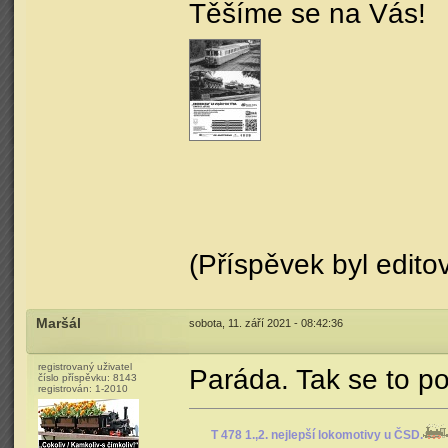
Těšíme se na Vás!
(Příspěvek byl edito
Maršál
sobota, 11. září 2021 - 08:42:36
registrovaný uživatel
Paráda. Tak se to p
číslo příspěvku:
8143
registrován:
1-2010
T 478 1.,2. nejlepší lokomotivy u ČSD.