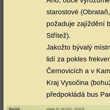
Ano, obce vyrozuměn
starostové (Obrataň, 
požaduje zajíždění b
Střítež).
Jakožto bývalý míst
lidí za pokles frekv
Černovicích a v Kam
Kraj Vysočina (bohu
předpokládá bus Pa
Maršál
sobota, 04. září 2021 - 16:03:09