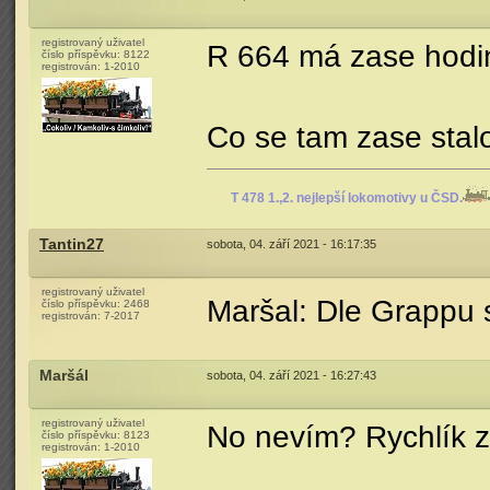
registrovaný uživatel
R 664 má zase hodi
číslo příspěvku:
8122
registrován:
1-2010
Co se tam zase stal
T 478 1.,2. nejlepší lokomotivy u ČSD.
Tantin27
sobota, 04. září 2021 - 16:17:35
registrovaný uživatel
Maršal: Dle Grappu s
číslo příspěvku:
2468
registrován:
7-2017
Maršál
sobota, 04. září 2021 - 16:27:43
registrovaný uživatel
No nevím? Rychlík z
číslo příspěvku:
8123
registrován:
1-2010