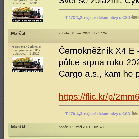
Svět se zbláznil. Cykl
registrován:
1-2010
T 478 1.,2. nejlepší lokomotivy u ČSD.
Maršál
sobota, 04. září 2021 - 19:37:29
registrovaný uživatel
Černokněžník X4 E - 
číslo příspěvku:
8128
registrován:
1-2010
půlce srpna roku 20
Cargo a.s., kam ho
https://flic.kr/p/2mm
T 478 1.,2. nejlepší lokomotivy u ČSD.
Maršál
neděle, 05. září 2021 - 10:14:10