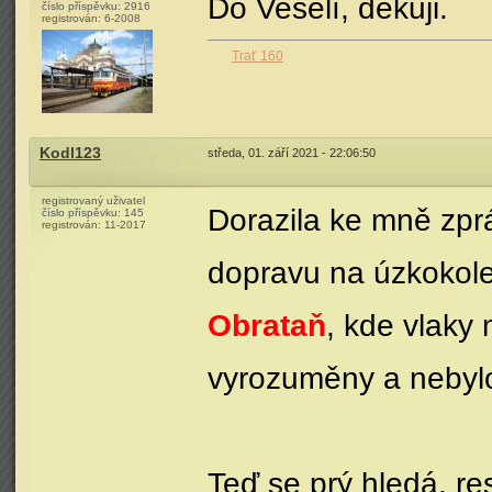
Do Veselí, děkuji.
číslo příspěvku:
2916
registrován:
6-2008
Trať 160
Kodl123
středa, 01. září 2021 - 22:06:50
registrovaný uživatel
Dorazila ke mně zpr
číslo příspěvku:
145
registrován:
11-2017
dopravu na úzkokol
Obrataň
, kde vlaky
vyrozuměny a nebylo
Teď se prý hledá, re