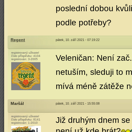
poslední dobou kvůli
podle potřeby?
Regent
pátek, 10. září 2021 - 07:19:22
registrovaný uživatel
Veleničan: Není zač
číslo příspěvku:
4104
registrován:
3-2005
netuším, sleduji to 
mívá méně zátěže ne
Maršál
pátek, 10. září 2021 - 15:55:08
registrovaný uživatel
Již druhým dnem se 
číslo příspěvku:
8141
registrován:
1-2010
není už kde brát?