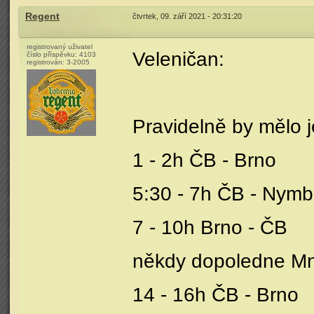
Regent
čtvrtek, 09. září 2021 - 20:31:20
registrovaný uživatel
Veleničan:
číslo příspěvku:
4103
registrován:
3-2005
Pravidelně by mělo je
1 - 2h ČB - Brno
5:30 - 7h ČB - Nymb
7 - 10h Brno - ČB
někdy dopoledne Mn V
14 - 16h ČB - Brno