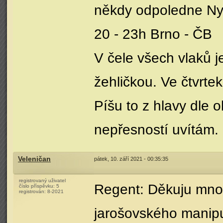
někdy odpoledne Ny
20 - 23h Brno - ČB
V čele všech vlaků j
žehličkou. Ve čtvrtek
Píšu to z hlavy dle
nepřesností uvítám.
Veleničan
pátek, 10. září 2021 - 00:35:35
registrovaný uživatel
Regent: Děkuju mno
číslo příspěvku:
5
registrován:
8-2021
jarošovského manipul