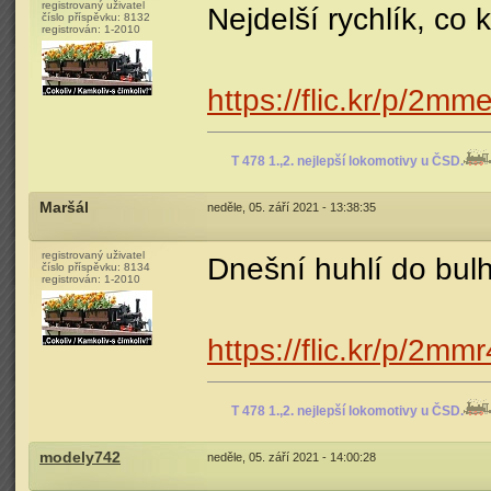
registrovaný uživatel
Nejdelší rychlík, co 
číslo příspěvku:
8132
registrován:
1-2010
https://flic.kr/p/2m
T 478 1.,2. nejlepší lokomotivy u ČSD.
Maršál
neděle, 05. září 2021 - 13:38:35
registrovaný uživatel
Dnešní huhlí do bul
číslo příspěvku:
8134
registrován:
1-2010
https://flic.kr/p/2mm
T 478 1.,2. nejlepší lokomotivy u ČSD.
modely742
neděle, 05. září 2021 - 14:00:28