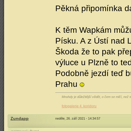
Pěkná připomínka d
K těm Wapkám můžu ř
Písku. A z Ústí nad
Škoda že to pak pře
výluce u Plzně to te
Podobně jezdí teď b
Prahu
Mnohdy je důležitější vědět, o čem se mlčí, než
fotogalerie 4. koridoru
Zundapp
neděle, 26. září 2021 - 14:34:57