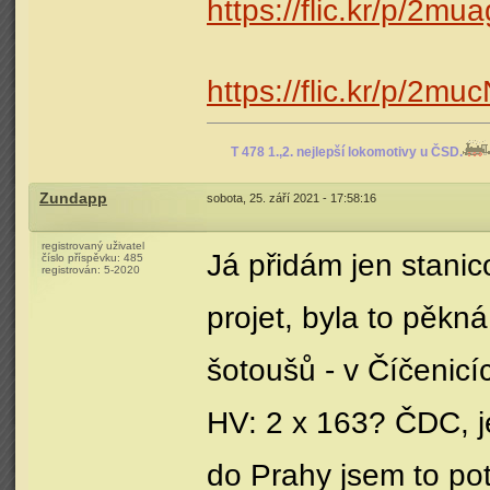
https://flic.kr/p/2mu
https://flic.kr/p/2mu
T 478 1.,2. nejlepší lokomotivy u ČSD.
Zundapp
sobota, 25. září 2021 - 17:58:16
registrovaný uživatel
Já přidám jen stanic
číslo příspěvku:
485
registrován:
5-2020
projet, byla to pěkn
šotoušů - v Číčenicí
HV: 2 x 163? ČDC, je
do Prahy jsem to po