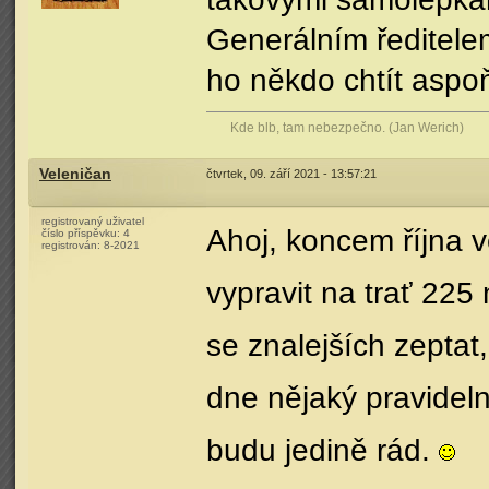
Generálním ředitele
ho někdo chtít aspo
Kde blb, tam nebezpečno. (Jan Werich)
Veleničan
čtvrtek, 09. září 2021 - 13:57:21
registrovaný uživatel
Ahoj, koncem října 
číslo příspěvku:
4
registrován:
8-2021
vypravit na trať 225
se znalejších zeptat
dne nějaký pravidel
budu jedině rád.