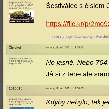
registrovaný uživatel
Šestiválec s číslem
číslo příspěvku:
8146
registrován:
1-2010
https://flic.kr/p/2mo
T 478 1.,2. nejlepší lokomotivy u ČSD.
Čínskej
sobota, 11. září 2021 - 17:04:10
registrovaný uživatel
No jasně. Nebo 704
číslo příspěvku:
1980
registrován:
3-2012
Já si z tebe ale sran
1510015
sobota, 11. září 2021 - 17:36:15
registrovaný uživatel
Kdyby nebylo, tak j
číslo příspěvku:
4783
registrován:
1-2010