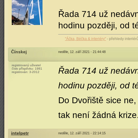
Řada 714 už nedávno
hodinu později, od t
"Áčka, Béčka & interiéry"
- přehledy interié
Čínskej
neděle, 12. září 2021 - 21:44:48
registrovaný uživatel
Řada 714 už nedávno
číslo příspěvku:
1981
registrován:
3-2012
hodinu později, od t
Do Dvořiště sice ne, 
tak není žádná krize.
intelpetr
neděle, 12. září 2021 - 22:14:15