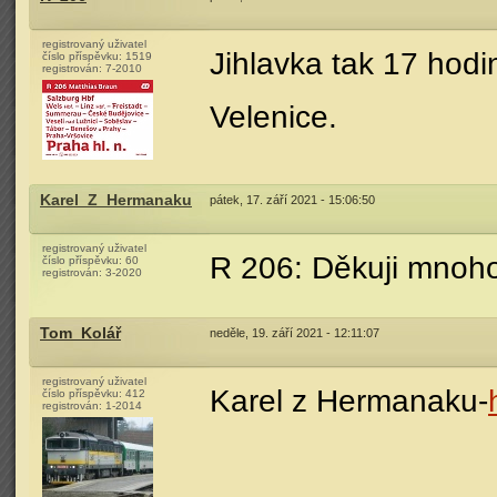
registrovaný uživatel
Jihlavka tak 17 hodi
číslo příspěvku:
1519
registrován:
7-2010
Velenice.
Karel_Z_Hermanaku
pátek, 17. září 2021 - 15:06:50
registrovaný uživatel
R 206: Děkuji mnoho
číslo příspěvku:
60
registrován:
3-2020
Tom_Kolář
neděle, 19. září 2021 - 12:11:07
registrovaný uživatel
Karel z Hermanaku-
číslo příspěvku:
412
registrován:
1-2014