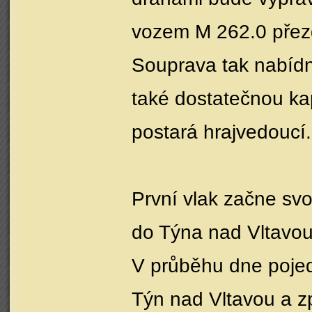
vozem M 262.0 přez
Souprava tak nabídne
také dostatečnou kap
postará hrajvedoucí.
První vlak začne sv
do Týna nad Vltavou
V průběhu dne pojed
Týn nad Vltavou a zp