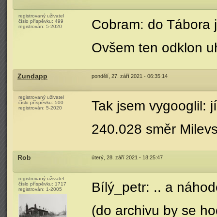
registrovaný uživatel
Cobram: do Tábora js
číslo příspěvku:
499
registrován:
5-2020
Ovšem ten odklon uhl
Zundapp
pondělí, 27. září 2021 - 06:35:14
registrovaný uživatel
Tak jsem vygooglil:
číslo příspěvku:
500
registrován:
5-2020
240.028 směr Milev
Rob
úterý, 28. září 2021 - 18:25:47
registrovaný uživatel
Bílý_petr: .. a náh
číslo příspěvku:
1717
registrován:
1-2005
(do archivu by se ho