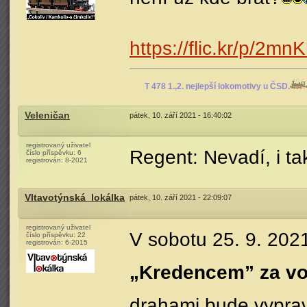
https://flic.kr/p/2m
T 478 1.,2. nejlepší lokomotivy u ČSD.
Veleničan
pátek, 10. září 2021 - 16:40:02
registrovaný uživatel
Regent: Nevadí, i ta
číslo příspěvku:
6
registrován:
8-2021
Vltavotýnská_lokálka
pátek, 10. září 2021 - 22:09:07
registrovaný uživatel
V sobotu 25. 9. 202
číslo příspěvku:
22
registrován:
6-2015
„Kredencem” za vo
drahami bude vyprav