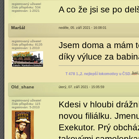
registrovaný uživatel
A co že jsi se po del
číslo příspěvku:
534
registrován:
1-2021
Maršál
neděle, 05. září 2021 - 16:08:01
registrovaný uživatel
Jsem doma a mám teď
číslo příspěvku:
8135
registrován:
1-2010
díky výluce za babin
T 478 1.,2. nejlepší lokomotivy u ČSD.
Old_shane
úterý, 07. září 2021 - 15:05:59
registrovaný uživatel
Kdesi v hloubi drážní
číslo příspěvku:
115
registrován:
5-2010
novou filiálku. Jmen
Exekutor. Prý obcház
takovými samolepkam