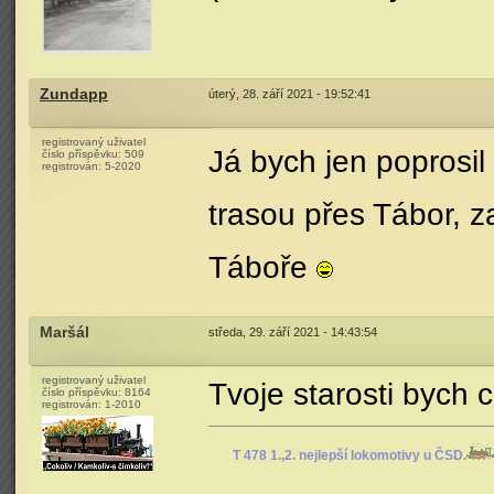
Zundapp
úterý, 28. září 2021 - 19:52:41
registrovaný uživatel
Já bych jen poprosil
číslo příspěvku:
509
registrován:
5-2020
trasou přes Tábor, z
Táboře
Maršál
středa, 29. září 2021 - 14:43:54
registrovaný uživatel
Tvoje starosti bych c
číslo příspěvku:
8164
registrován:
1-2010
T 478 1.,2. nejlepší lokomotivy u ČSD.