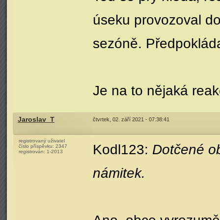
úseku provozoval dop
sezóně. Předpokláda
Je na to nějaká reak
Jaroslav_T
čtvrtek, 02. září 2021 - 07:38:41
registrovaný uživatel
Kodl123:
Dotčené ob
číslo příspěvku:
2347
registrován:
1-2013
námitek.