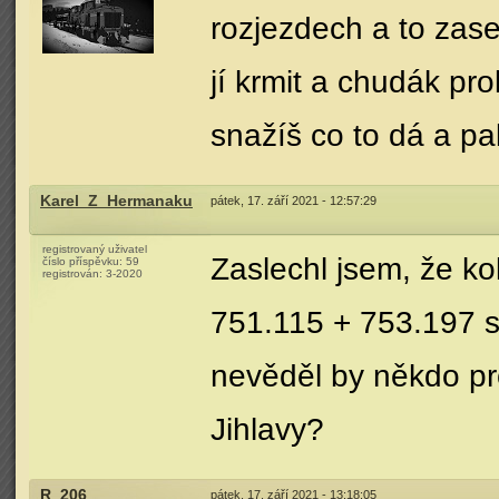
rozjezdech a to zas
jí krmit a chudák pr
snažíš co to dá a pak
Karel_Z_Hermanaku
pátek, 17. září 2021 - 12:57:29
registrovaný uživatel
Zaslechl jsem, že k
číslo příspěvku:
59
registrován:
3-2020
751.115 + 753.197 s 
nevěděl by někdo pr
Jihlavy?
R_206
pátek, 17. září 2021 - 13:18:05