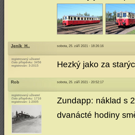
Jeník_H..
sobota, 25. září 2021 - 18:26:16
registrovaný uživatel
Hezký jako za starý
číslo příspěvku:
3456
registrován:
3-2015
Rob
sobota, 25. září 2021 - 20:52:17
registrovaný uživatel
Zundapp: náklad s 2
číslo příspěvku:
1716
registrován:
1-2005
dvanácté hodiny sm