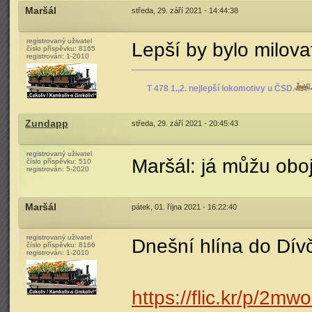
Maršál
středa, 29. září 2021 - 14:44:38
registrovaný uživatel
Lepší by bylo milova
číslo příspěvku:
8165
registrován:
1-2010
T 478 1.,2. nejlepší lokomotivy u ČSD.
Zundapp
středa, 29. září 2021 - 20:45:43
registrovaný uživatel
Maršál: já můžu oboj
číslo příspěvku:
510
registrován:
5-2020
Maršál
pátek, 01. října 2021 - 16:22:40
registrovaný uživatel
Dnešní hlína do Dív
číslo příspěvku:
8166
registrován:
1-2010
https://flic.kr/p/2mw