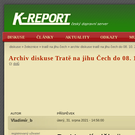
DISKUSE
ČLÁNKY
AKTUALITY
ODKAZY
M
diskuse
»
železnice
»
tratě na jihu čech
» archiv diskuse tratě na jihu čech do 08. 10.
Archiv diskuse Tratě na jihu Čech do 08. 
dolů
AUTOR
PŘÍSPĚVEK
Vladimír_b
úterý, 31. srpna 2021 - 14:56:00
registrovaný uživatel