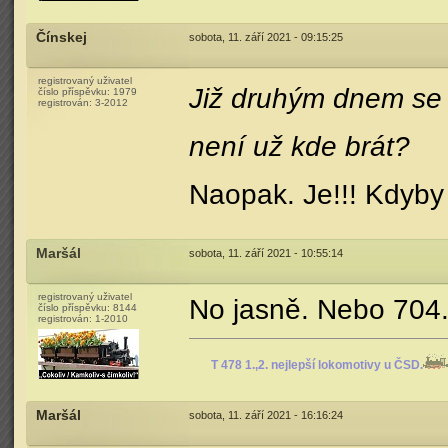
Čínskej
sobota, 11. září 2021 - 09:15:25
registrovaný uživatel
Již druhým dnem se 
číslo příspěvku:
1979
registrován:
3-2012
není už kde brát?
Naopak. Je!!! Kdyby
Maršál
sobota, 11. září 2021 - 10:55:14
registrovaný uživatel
No jasně. Nebo 704
číslo příspěvku:
8144
registrován:
1-2010
T 478 1.,2. nejlepší lokomotivy u ČSD.
Maršál
sobota, 11. září 2021 - 16:16:24