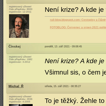
registrovaný uživatel
Není krize? A kde je
číslo příspěvku:
8600
registrován:
12-2011
rail-blog.blogspot.com: Cestopisy a článk
FOTOBLOG: Červenec a srpen 2021 pohl
Čínskej
pondělí, 13. září 2021 - 09:08:45
registrovaný uživatel
Není krize? A kde je
číslo příspěvku:
1982
registrován:
3-2012
Všimnul sis, o čem j
Michal_Ř
středa, 15. září 2021 - 00:35:27
registrovaný uživatel
To je těžký. Žehle to
číslo příspěvku:
2836
registrován:
4-2005