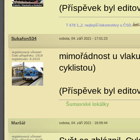
(Příspěvek byl edito
T 478 1.,2. nejlepší lokomotivy u ČSD.
Sukafon534
sobota, 04. září 2021 - 17:01:23
registrovaný uživatel
mimořádnost u vlaku 
číslo příspěvku:
1919
registrován:
6-2010
cyklistou)
(Příspěvek byl edit
Šumavské lokálky
Maršál
sobota, 04. září 2021 - 18:09:44
registrovaný uživatel
číslo příspěvku:
8125