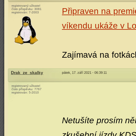
registrovaný uživatel
Připraven na premié
číslo příspěvku:
3081
registrován:
7-2003
víkendu ukáže v L
Zajímavá na fotkách
Drak_ze_skalky
pátek, 17. září 2021 - 06:39:11
registrovaný uživatel
číslo příspěvku:
7767
registrován:
5-2010
Netušíte prosím něk
zkušební jízdy KDS