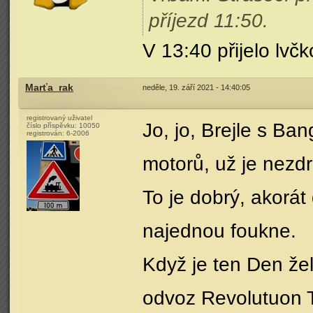
příjezd 11:50.
V 13:40 přijelo lvč
Marťa_rak
neděle, 19. září 2021 - 14:40:05
registrovaný uživatel
Jo, jo, Brejle s Ban
číslo příspěvku:
10050
registrován:
6-2006
motorů, už je nezdr
To je dobrý, akorát
najednou foukne.
Když je ten Den že
odvoz Revolutuon T