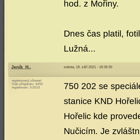
hod. z Mořiny.
Dnes čas platil, fo
Lužná...
Jeník_H..
sobota, 18. září 2021 - 18:39:30
registrovaný uživatel
750 202 se speciál
číslo příspěvku:
3450
registrován:
3-2015
stanice KND Hořeli
Hořelic kde prove
Nučicím. Je zvláštn