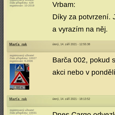
Vrbam:
číslo příspěvku:
428
registrován:
10-2019
Díky za potvrzení. 
a vyrazím na něj.
Marťa_rak
úterý, 14. září 2021 - 12:55:38
registrovaný uživatel
Barča 002, pokud s
číslo příspěvku:
10027
registrován:
6-2006
akci nebo v pondělí
Marťa_rak
úterý, 14. září 2021 - 18:13:52
registrovaný uživatel
Dnes Cargo odvezlo
číslo příspěvku:
10031