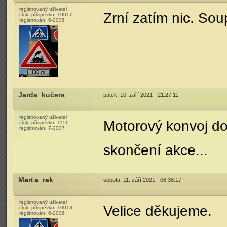
registrovaný uživatel
Zrní zatím nic. Sou
číslo příspěvku:
10017
registrován:
6-2006
Jarda_kučera
pátek, 10. září 2021 - 21:27:11
registrovaný uživatel
Motorový konvoj do
číslo příspěvku:
1156
registrován:
7-2007
skončení akce...
Marťa_rak
sobota, 11. září 2021 - 06:38:17
registrovaný uživatel
Velice děkujeme.
číslo příspěvku:
10018
registrován:
6-2006