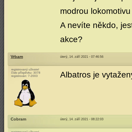
modrou lokomotivu 
A nevíte někdo, jes
akce?
Vrbam
úterý, 14. září 2021 - 07:46:56
registrovaný uživatel
Albatros je vytažen
číslo příspěvku:
3078
registrován:
7-2003
Cobram
úterý, 14. září 2021 - 08:22:03
registrovaný uživatel