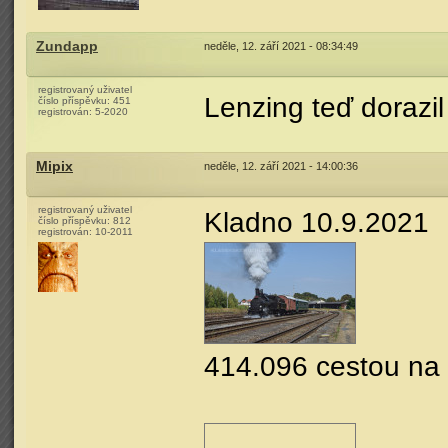
Zundapp
neděle, 12. září 2021 - 08:34:49
registrovaný uživatel
Lenzing teď dorazi
číslo příspěvku:
451
registrován:
5-2020
Mipix
neděle, 12. září 2021 - 14:00:36
registrovaný uživatel
Kladno 10.9.2021
číslo příspěvku:
812
registrován:
10-2011
414.096 cestou na 