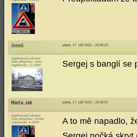
Jeneč
pátek, 17. září 2021 - 20:08:23
registrovaný uživatel
Sergej s banglí se 
číslo příspěvku:
1942
registrován:
12-2006
Marťa_rak
pátek, 17. září 2021 - 20:28:07
registrovaný uživatel
A to mě napadlo, ž
číslo příspěvku:
10046
registrován:
6-2006
Sergej počká skryt 