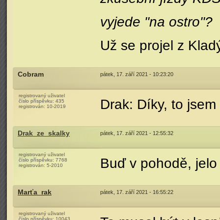
vyjede "na ostro"?
Už se projel z Kla
Cobram
pátek, 17. září 2021 - 10:23:20
registrovaný uživatel
Drak: Díky, to jsem
číslo příspěvku:
435
registrován:
10-2019
Drak_ze_skalky
pátek, 17. září 2021 - 12:55:32
registrovaný uživatel
Buď v pohodě, jelo
číslo příspěvku:
7768
registrován:
5-2010
Marťa_rak
pátek, 17. září 2021 - 16:55:22
registrovaný uživatel
číslo příspěvku:
10043