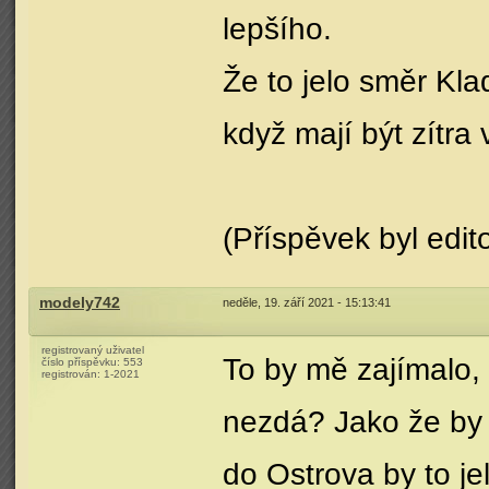
lepšího.
Že to jelo směr Kl
když mají být zítra 
(Příspěvek byl edit
modely742
neděle, 19. září 2021 - 15:13:41
registrovaný uživatel
To by mě zajímalo, 
číslo příspěvku:
553
registrován:
1-2021
nezdá? Jako že by t
do Ostrova by to je