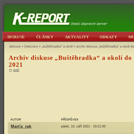
DISKUSE
ČLÁNKY
AKTUALITY
ODKAZY
M
diskuse
»
železnice
»
„buštěhradka“ a okolí
» archiv diskuse „buštěhradka“ a okolí do
Archiv diskuse „Buštěhradka“ a okolí do 
2021
dolů
AUTOR
PŘÍSPĚVEK
Marťa_rak
pátek, 10. září 2021 - 19:21:00