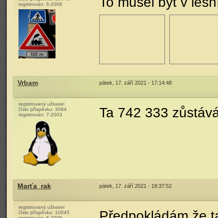
To musel být v les
registrován:
6-2006
Vrbam
pátek, 17. září 2021 - 17:14:48
registrovaný uživatel
Ta 742 333 zůstává
číslo příspěvku:
3084
registrován:
7-2003
Marťa_rak
pátek, 17. září 2021 - 18:37:52
registrovaný uživatel
Předpokládám že t
číslo příspěvku:
10045
registrován:
6-2006