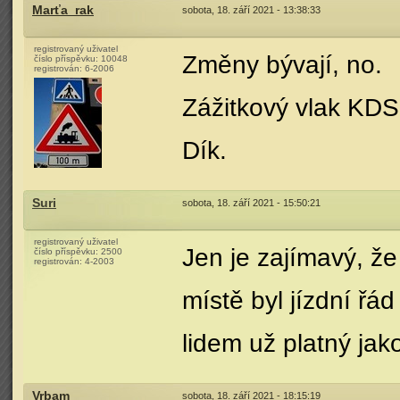
Marťa_rak
sobota, 18. září 2021 - 13:38:33
registrovaný uživatel
Změny bývají, no.
číslo příspěvku:
10048
registrován:
6-2006
Zážitkový vlak KDS
Dík.
Suri
sobota, 18. září 2021 - 15:50:21
registrovaný uživatel
Jen je zajímavý, že
číslo příspěvku:
2500
registrován:
4-2003
místě byl jízdní řá
lidem už platný jak
Vrbam
sobota, 18. září 2021 - 18:15:19