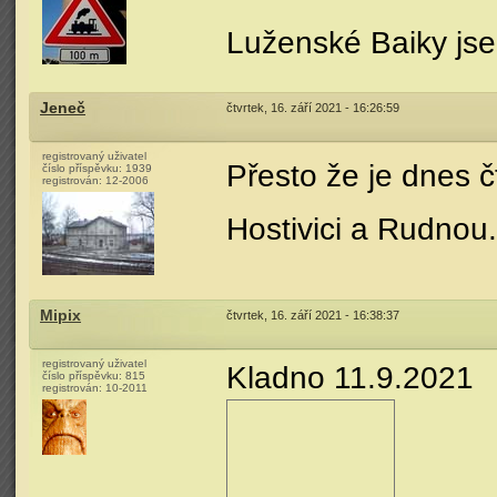
Luženské Baiky js
Jeneč
čtvrtek, 16. září 2021 - 16:26:59
registrovaný uživatel
Přesto že je dnes č
číslo příspěvku:
1939
registrován:
12-2006
Hostivici a Rudnou
Mipix
čtvrtek, 16. září 2021 - 16:38:37
registrovaný uživatel
Kladno 11.9.2021
číslo příspěvku:
815
registrován:
10-2011