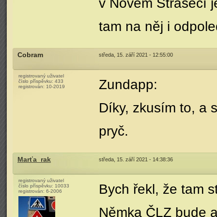
v Novém Strašecí je
tam na něj i odpol
Cobram
středa, 15. září 2021 - 12:55:00
registrovaný uživatel
Zundapp:
číslo příspěvku:
433
registrován:
10-2019
Díky, zkusím to, a
pryč.
Marťa_rak
středa, 15. září 2021 - 14:38:36
registrovaný uživatel
Bych řekl, že tam s
číslo příspěvku:
10033
registrován:
6-2006
Němka ČLZ bude as