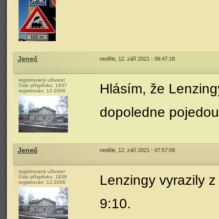
Jeneč
neděle, 12. září 2021 - 06:47:18
registrovaný uživatel
Hlásím, že Lenzingy
číslo příspěvku:
1937
registrován:
12-2006
dopoledne pojedou.
Jeneč
neděle, 12. září 2021 - 07:57:09
registrovaný uživatel
Lenzingy vyrazily z
číslo příspěvku:
1938
registrován:
12-2006
9:10.