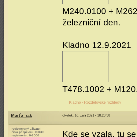
M240.0100 + M262.
železniční den.
Kladno 12.9.2021
T478.1002 + M120.
Kladno - Rozdělovské rozhledy
Marťa_rak
čtvrtek, 16. září 2021 - 18:23:38
registrovaný uživatel
Kde se vzala, tu s
číslo příspěvku:
10039
registrován:
6-2006