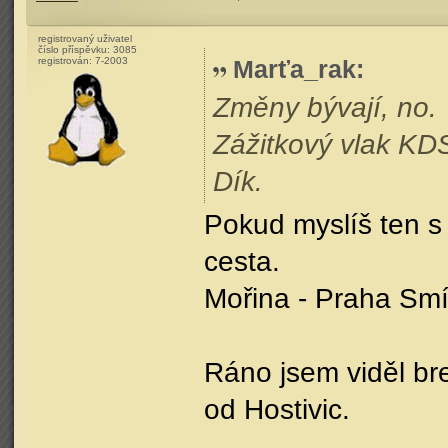
registrovaný uživatel
číslo příspěvku:
3085
registrován:
7-2003
Marťa_rak
:
Změny bývají, no.
Zážitkový vlak KD
Dík.
Pokud myslíš ten s 
cesta.
Mořina - Praha Smí
Ráno jsem viděl bre
od Hostivic.