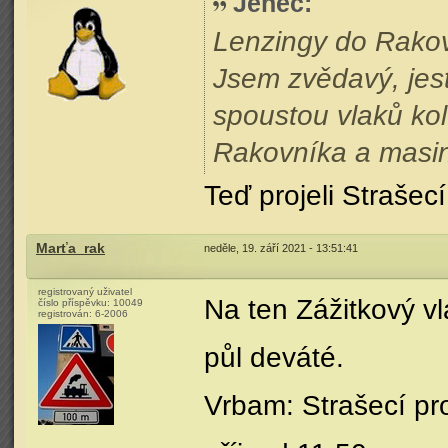
Jeneč
:
Lenzingy do Rakov
Jsem zvědavý, jest
spoustou vlaků ko
Rakovníka a masin
Teď projeli Strašecí
Marťa_rak
neděle, 19. září 2021 - 13:51:41
registrovaný uživatel
Na ten Zážitkový vl
číslo příspěvku:
10049
registrován:
6-2006
půl deváté.
Vrbam: Strašecí pro