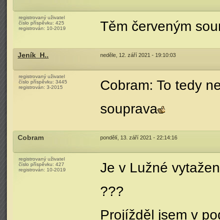
registrovaný uživatel
Těm červeným souro
číslo příspěvku:
425
registrován:
10-2019
Jeník_H..
neděle, 12. září 2021 - 19:10:03
registrovaný uživatel
Cobram: To tedy ne
číslo příspěvku:
3445
registrován:
3-2015
souprava
Cobram
pondělí, 13. září 2021 - 22:14:16
registrovaný uživatel
Je v Lužné vytažen
číslo příspěvku:
427
registrován:
10-2019
???
Projížděl jsem v po