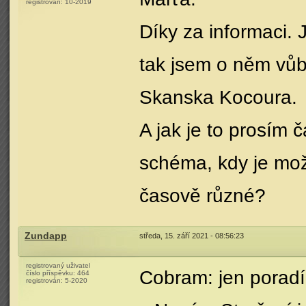
registrován:
10-2019
Díky za informaci.
tak jsem o něm vůb
Skanska Kocoura.
A jak je to prosím 
schéma, kdy je mož
časově různé?
Zundapp
středa, 15. září 2021 - 08:56:23
registrovaný uživatel
Cobram: jen poradím
číslo příspěvku:
464
registrován:
5-2020