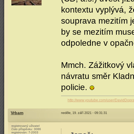
kontextu vyplývá, že
souprava mezitím j
by se mezitím mus
odpoledne v opačné
Mmch. Zážitkový vl
návratu směr Kladn
policie.
http://www.youtube.com/user/DavidDopr
Vrbam
neděle, 19. září 2021 - 09:31:31
registrovaný uživatel
číslo příspěvku:
3086
registrován:
7-2003