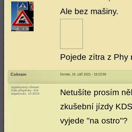
Ale bez mašiny.
Pojede zítra z Phy 
Cobram
čtvrtek, 16. září 2021 - 19:23:59
registrovaný uživatel
Netušíte prosím něk
číslo příspěvku:
434
registrován:
10-2019
zkušební jízdy KDS
vyjede "na ostro"?