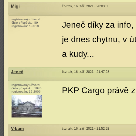
Migi
čtvrtek, 16. září 2021 - 20:03:35
registrovaný uživatel
Jeneč díky za info,
číslo příspěvku:
59
registrován:
5-2018
je dnes chytnu, v út
a kudy...
Jeneč
čtvrtek, 16. září 2021 - 21:47:28
registrovaný uživatel
PKP Cargo právě z 
číslo příspěvku:
1940
registrován:
12-2006
Vrbam
čtvrtek, 16. září 2021 - 21:52:32