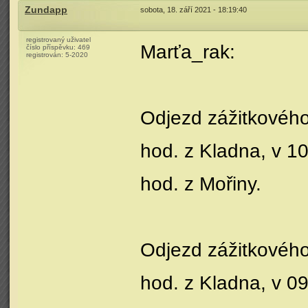
Zundapp
sobota, 18. září 2021 - 18:19:40
registrovaný uživatel
Marťa_rak:
číslo příspěvku:
469
registrován:
5-2020
Odjezd zážitkového
hod. z Kladna, v 1
hod. z Mořiny.
Odjezd zážitkového
hod. z Kladna, v 0