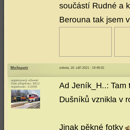
součástí Rudné a 
Berouna tak jsem v
Mořepetr
sobota, 18. září 2021 - 19:48:02
registrovaný uživatel
Ad Jeník_H..: Tam 
číslo příspěvku:
6812
registrován:
3-2006
Dušníků vznikla v 
Jinak pěkné fotky