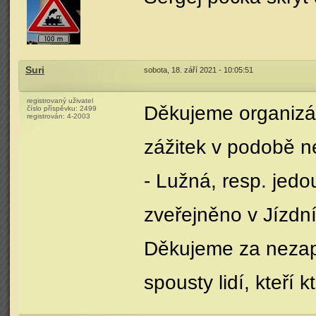
Suri
sobota, 18. září 2021 - 10:05:51
registrovaný uživatel
Děkujeme organizá
číslo příspěvku:
2499
registrován:
4-2003
zážitek v podobě n
- Lužná, resp. jed
zveřejněno v Jízd
Děkujeme za nezap
spousty lidí, kteří 