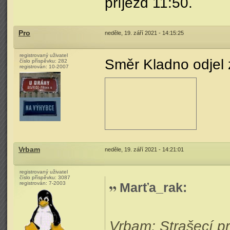
příjezd 11:50.
Pro
neděle, 19. září 2021 - 14:15:25
registrovaný uživatel
Směr Kladno odjel z
číslo příspěvku:
282
registrován:
10-2007
Vrbam
neděle, 19. září 2021 - 14:21:01
registrovaný uživatel
číslo příspěvku:
3087
registrován:
7-2003
Marťa_rak
:
Vrbam: Strašecí pro