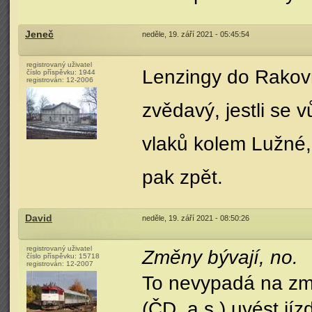
Jeneč
neděle, 19. září 2021 - 05:45:54
registrovaný uživatel
Lenzingy do Rakovn
číslo příspěvku:
1944
registrován:
12-2006
zvědavý, jestli se 
vlaků kolem Lužné,
pak zpět.
David
neděle, 19. září 2021 - 08:50:26
registrovaný uživatel
Změny bývají, no.
číslo příspěvku:
15718
registrován:
12-2007
To nevypadá na zm
(ČD, a.s.) uvést jí