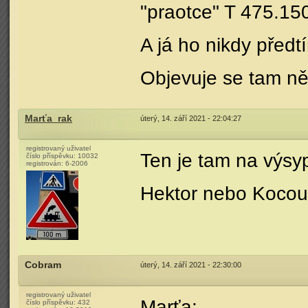
"praotce" T 475.15
A já ho nikdy předt
Objevuje se tam něj
Marťa_rak
úterý, 14. září 2021 - 22:04:27
registrovaný uživatel
Ten je tam na výsy
číslo příspěvku:
10032
registrován:
6-2006
Hektor nebo Kocou
Cobram
úterý, 14. září 2021 - 22:30:00
registrovaný uživatel
Marťa:
číslo příspěvku:
432