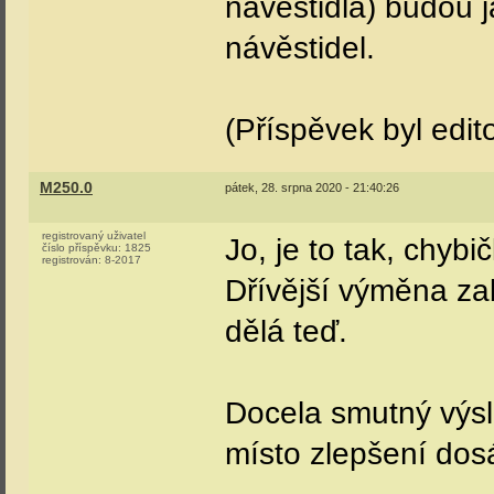
návěstidla) budou 
návěstidel.
(Příspěvek byl edi
M250.0
pátek, 28. srpna 2020 - 21:40:26
registrovaný uživatel
Jo, je to tak, chybi
číslo příspěvku:
1825
registrován:
8-2017
Dřívější výměna zab
dělá teď.
Docela smutný výs
místo zlepšení dos