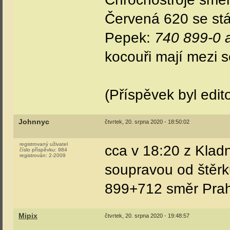
Červená 620 se stál
Pepek:
740 899-0 
kocouři mají mezi
(Příspěvek byl edit
Johnnyc
čtvrtek, 20. srpna 2020 - 18:50:02
registrovaný uživatel
cca v 18:20 z Kla
číslo příspěvku:
984
registrován:
2-2009
soupravou od štěrk
899+712 směr Pra
Mipix
čtvrtek, 20. srpna 2020 - 19:48:57