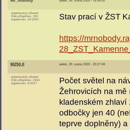
Mr_nobody
pátek, 28. srpna 2020 - 19:59:52
registrovaný uživatel
Stav prací v ŽST 
číslo příspěvku:
182
registrován:
10-2007
https://mrnobody.ra
28_ZST_Kamenne_
M250.0
pátek, 28. srpna 2020 - 20:27:49
registrovaný uživatel
Počet světel na ná
číslo příspěvku:
1824
registrován:
8-2017
Žehrovicích na mě
kladenském zhlaví 
odbočky jen 40 (n
teprve doplněny) a