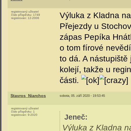
registrovaný uživatel
Výluka z Kladna na
číslo příspěvku:
1749
registrován:
12-2006
Přejezdy u Stochov
zápas Pepíka Hnátka
o tom fírové nevědí
to dá. A nástupiště
kolejí, takže u reg
části.
Stavros_Niarchos
sobota, 05. září 2020 - 19:53:45
registrovaný uživatel
číslo příspěvku:
1
Jeneč
:
registrován:
9-2020
Výluka z Kladna n