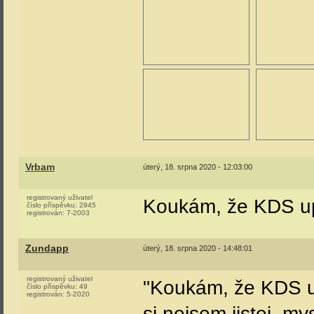
Vrbam
úterý, 18. srpna 2020 - 12:03:00
registrovaný uživatel
Koukám, že KDS upr
číslo příspěvku:
2945
registrován:
7-2003
Zundapp
úterý, 18. srpna 2020 - 14:48:01
registrovaný uživatel
"Koukám, že KDS up
číslo příspěvku:
49
registrován:
5-2020
si nejsem jistej, my