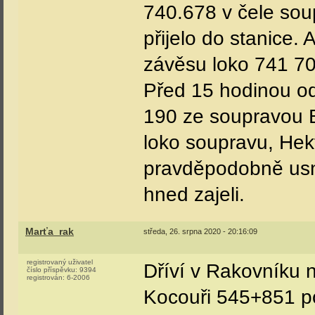
740.678 v čele soup
přijelo do stanice. A
závěsu loko 741 70
Před 15 hodinou od
190 ze soupravou 
loko soupravu, Hek
pravděpodobně usn
hned zajeli.
Marťa_rak
středa, 26. srpna 2020 - 20:16:09
registrovaný uživatel
Dříví v Rakovníku n
číslo příspěvku:
9394
registrován:
6-2006
Kocouři 545+851 p