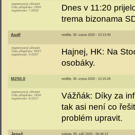
registrovaný uživatel
Dnes v 11:20 prije
číslo příspěvku:
2950
registrován:
7-2003
trema bizonama S
Asdf
neděle, 30. srpna 2020 - 13:13:49
registrovaný uživatel
Hajnej, HK: Na Stoc
číslo příspěvku:
9557
registrován:
5-2007
osobáky.
M250.0
neděle, 30. srpna 2020 - 13:15:26
registrovaný uživatel
Vážňák: Díky za in
číslo příspěvku:
1830
registrován:
8-2017
tak asi není co řeš
problém upravit.
Jeneč
sobota, 05. září 2020 - 06:46:12