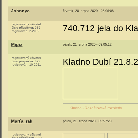
Johnnyc
čtvrtek, 20. srpna 2020 - 23:06:08
registrovaný uživatel
740.712 jela do K
číslo příspěvku:
985
registrován:
2-2009
Mipix
pátek, 21. srpna 2020 - 09:05:12
registrovaný uživatel
Kladno Dubí 21.8.
číslo příspěvku:
692
registrován:
10-2011
Kladno - Rozdělovské rozhledy
Marťa_rak
pátek, 21. srpna 2020 - 09:57:29
registrovaný uživatel
číslo příspěvku:
9381