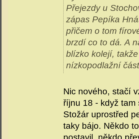
Přejezdy u Stochov
zápas Pepíka Hnátk
přičem o tom fírov
brzdí co to dá. A 
blízko kolejí, takž
nízkopodlažní část
Nic nového, stačí 
říjnu 18 - když tam 
Stožár uprostřed p
taky bájo. Někdo to
postavil, někdo přev