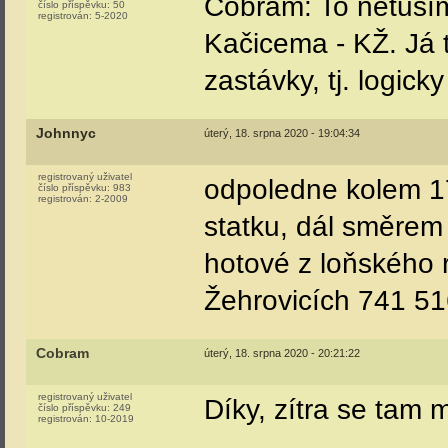
Cobram: To netuší
číslo příspěvku:
50
registrován:
5-2020
Kačicema - KŽ. Já t
zastávky, tj. logick
Johnnyc
úterý, 18. srpna 2020 - 19:04:34
registrovaný uživatel
odpoledne kolem 17
číslo příspěvku:
983
registrován:
2-2009
statku, dál směrem
hotové z loňského 
Žehrovicích 741 5
Cobram
úterý, 18. srpna 2020 - 20:21:22
registrovaný uživatel
Díky, zítra se tam 
číslo příspěvku:
249
registrován:
10-2019