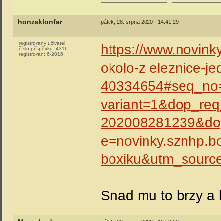
honzaklonfar
pátek, 28. srpna 2020 - 14:41:29
registrovaný uživatel
https://www.novinky
číslo příspěvku:
4316
registrován:
6-2016
okolo-z eleznice-je
40334654#seq_no
variant=1&dop_re
202008281239&do
e=novinky.sznhp.
boxiku&utm_sourc
Snad mu to brzy a k