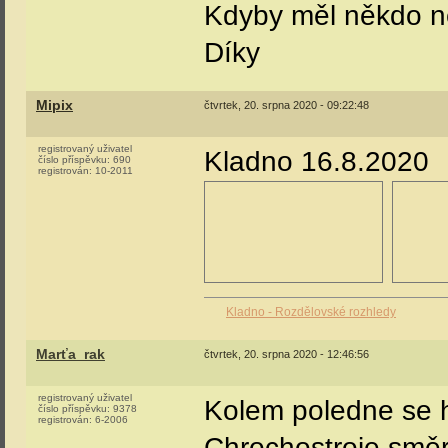
Kdyby měl někdo ně
Díky
Mipix
čtvrtek, 20. srpna 2020 - 09:22:48
registrovaný uživatel
Kladno 16.8.2020
číslo příspěvku:
690
registrován:
10-2011
Kladno - Rozdělovské rozhledy
Marťa_rak
čtvrtek, 20. srpna 2020 - 12:46:56
registrovaný uživatel
Kolem poledne se h
číslo příspěvku:
9378
registrován:
6-2006
Chrochostroje smě