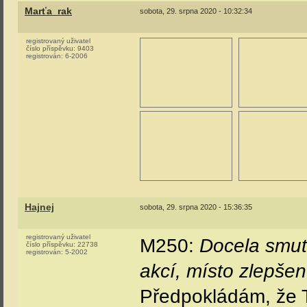
Marťa_rak
sobota, 29. srpna 2020 - 10:32:34
registrovaný uživatel
číslo příspěvku:
9403
registrován:
6-2006
Hajnej
sobota, 29. srpna 2020 - 15:36:35
registrovaný uživatel
M250:
Docela smut
číslo příspěvku:
22738
registrován:
5-2002
akcí, místo zlepše
Předpokládám, že 