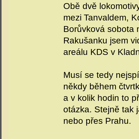
Obě dvě lokomotivy
mezi Tanvaldem, K
Borůvková sobota n
Rakušanku jsem vid
areálu KDS v Klad
Musí se tedy nejsp
někdy během čtvrtk
a v kolik hodin to p
otázka. Stejně tak j
nebo přes Prahu.