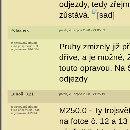
odjezdy, tedy zřej
zůstává.
Polaanek
pátek, 28. srpna 2020 - 21:05:53
registrovaný uživatel
Pruhy zmizely již p
číslo příspěvku:
689
registrován:
10-2004
dříve, a je možné,
touto opravou. Na 
odjezdy
Luboš_3.21
pátek, 28. srpna 2020 - 21:25:19
registrovaný uživatel
M250.0 - Ty trojsv
číslo příspěvku:
2635
registrován:
4-2014
na fotce č. 12 a 1