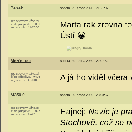
Pepek
sobota, 29. srpna 2020 - 21:21:02
registrovaný uživatel
Marta rak zrovna to
číslo příspěvku:
1050
registrován:
11-2008
Ústí 😀
trvale
Marťa_rak
sobota, 29. srpna 2020 - 22:07:30
registrovaný uživatel
A já ho viděl včera
číslo příspěvku:
9405
registrován:
6-2006
M250.0
sobota, 29. srpna 2020 - 23:08:57
registrovaný uživatel
Hajnej:
Navíc je pr
číslo příspěvku:
1826
registrován:
8-2017
Stochově, což se n