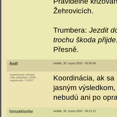
Pravidelné křižová
Žehrovicích.
Trumbera:
Jezdit d
trochu škoda přijde
Přesně.
Asdf
neděle, 30. srpna 2020 - 00:56:46
registrovaný uživatel
Koordinácia, ak sa
číslo příspěvku:
9556
registrován:
5-2007
jasným výsledkom, 
nebudú ani po opr
honzaklonfar
neděle, 30. srpna 2020 - 06:21:12