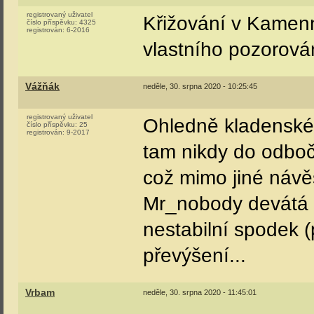
registrovaný uživatel
Křižování v Kamenn
číslo příspěvku:
4325
registrován:
6-2016
vlastního pozorován
Vážňák
neděle, 30. srpna 2020 - 10:25:45
registrovaný uživatel
Ohledně kladenskéh
číslo příspěvku:
25
registrován:
9-2017
tam nikdy do odbočk
což mimo jiné návěš
Mr_nobody devátá o
nestabilní spodek 
převýšení...
Vrbam
neděle, 30. srpna 2020 - 11:45:01