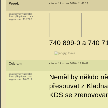
Pepek
středa, 19. srpna 2020 - 11:41:23
registrovaný uživatel
číslo příspěvku:
1048
registrován:
11-2008
740 899-0 a 740 7
trvale
Cobram
středa, 19. srpna 2020 - 13:19:41
registrovaný uživatel
Neměl by někdo něj
číslo příspěvku:
250
registrován:
10-2019
přesouvat z Kladna
KDS se zrenovova