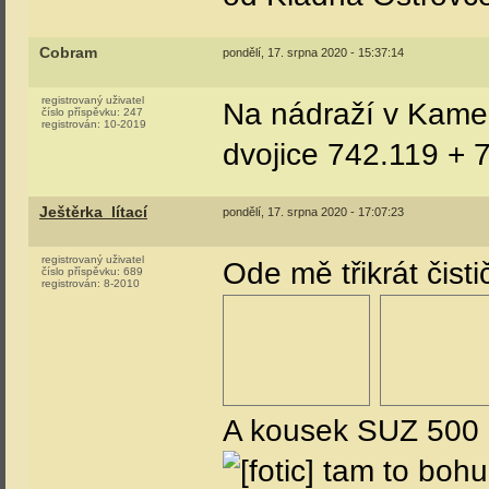
Cobram
pondělí, 17. srpna 2020 - 15:37:14
registrovaný uživatel
Na nádraží v Kame
číslo příspěvku:
247
registrován:
10-2019
dvojice 742.119 +
Ještěrka_lítací
pondělí, 17. srpna 2020 - 17:07:23
registrovaný uživatel
Ode mě třikrát čisti
číslo příspěvku:
689
registrován:
8-2010
A kousek SUZ 500 m
tam to bohu