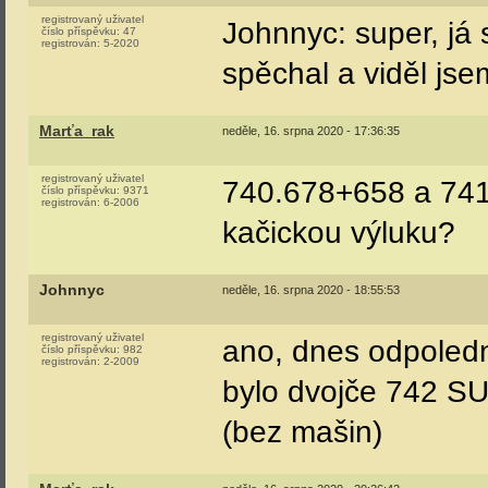
registrovaný uživatel
Johnnyc: super, já 
číslo příspěvku:
47
registrován:
5-2020
spěchal a viděl jsem
Marťa_rak
neděle, 16. srpna 2020 - 17:36:35
registrovaný uživatel
740.678+658 a 741.
číslo příspěvku:
9371
registrován:
6-2006
kačickou výluku?
Johnnyc
neděle, 16. srpna 2020 - 18:55:53
registrovaný uživatel
ano, dnes odpoledn
číslo příspěvku:
982
registrován:
2-2009
bylo dvojče 742 SU
(bez mašin)