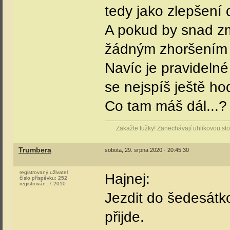
tedy jako zlepšení 
A pokud by snad zm
žádným zhoršením 
Navíc je pravideln
se nejspíš ještě h
Co tam máš dál...?
Zakažte tužky! Zanechávají uhlíkovou stop
Trumbera
sobota, 29. srpna 2020 - 20:45:30
registrovaný uživatel
Hajnej:
číslo příspěvku:
252
registrován:
7-2010
Jezdit do šedesátk
přijde.