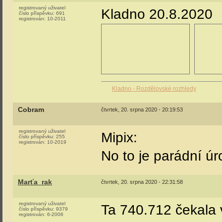
registrovaný uživatel
Kladno 20.8.2020
číslo příspěvku:
691
registrován:
10-2011
Kladno - Rozdělovské rozhledy
Cobram
čtvrtek, 20. srpna 2020 - 20:19:53
registrovaný uživatel
Mipix:
číslo příspěvku:
255
registrován:
10-2019
No to je parádní úro
Marťa_rak
čtvrtek, 20. srpna 2020 - 22:31:58
registrovaný uživatel
Ta 740.712 čekala 
číslo příspěvku:
9379
registrován:
6-2006