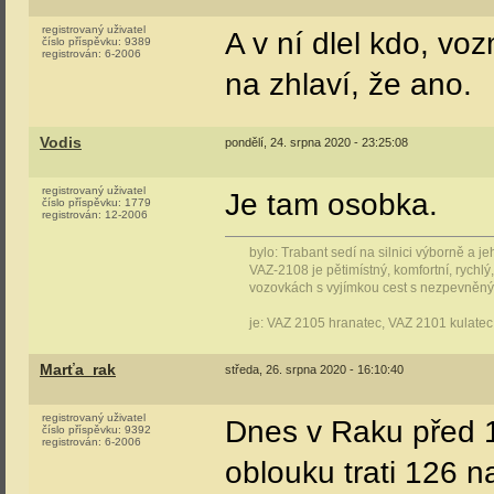
registrovaný uživatel
A v ní dlel kdo, vo
číslo příspěvku:
9389
registrován:
6-2006
na zhlaví, že ano.
Vodis
pondělí, 24. srpna 2020 - 23:25:08
registrovaný uživatel
Je tam osobka.
číslo příspěvku:
1779
registrován:
12-2006
bylo: Trabant sedí na silnici výborně a 
VAZ-2108 je pětimístný, komfortní, rych
vozovkách s vyjímkou cest s nezpevněn
je: VAZ 2105 hranatec, VAZ 2101 kulatec
Marťa_rak
středa, 26. srpna 2020 - 16:10:40
registrovaný uživatel
Dnes v Raku před 1
číslo příspěvku:
9392
registrován:
6-2006
oblouku trati 126 