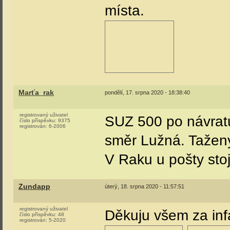
místa.
Marťa_rak
pondělí, 17. srpna 2020 - 18:38:40
registrovaný uživatel
SUZ 500 po návratu 
číslo příspěvku:
9375
registrován:
6-2006
směr Lužná. Tažený
V Raku u pošty stoj
Zundapp
úterý, 18. srpna 2020 - 11:57:51
registrovaný uživatel
Děkuju všem za inf
číslo příspěvku:
48
registrován:
5-2020