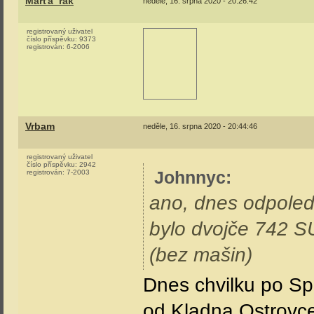
Marťa_rak
neděle, 16. srpna 2020 - 20:26:42
registrovaný uživatel
číslo příspěvku:
9373
registrován:
6-2006
Vrbam
neděle, 16. srpna 2020 - 20:44:46
registrovaný uživatel
číslo příspěvku:
2942
Johnnyc
:
registrován:
7-2003
ano, dnes odpoled
bylo dvojče 742 SU
(bez mašin)
Dnes chvilku po Sp
od Kladna Ostrovc