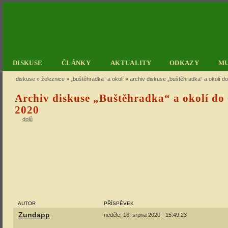
DISKUSE
ČLÁNKY
AKTUALITY
ODKAZY
M
diskuse
»
železnice
»
„buštěhradka“ a okolí
» archiv diskuse „buštěhradka“ a okolí do
Archiv diskuse „Buštěhradka“ a okolí do 
2020
dolů
AUTOR
PŘÍSPĚVEK
Zundapp
neděle, 16. srpna 2020 - 15:49:23