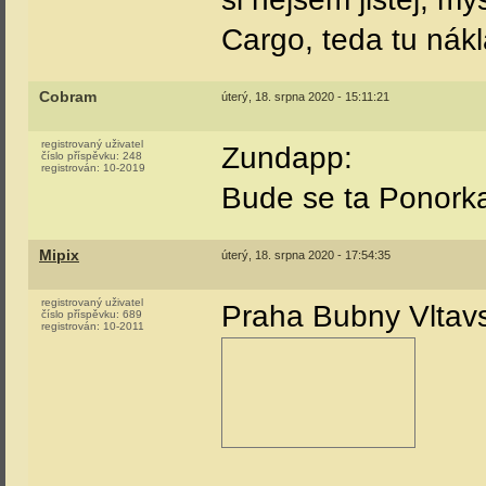
Cargo, teda tu nákl
Cobram
úterý, 18. srpna 2020 - 15:11:21
registrovaný uživatel
Zundapp:
číslo příspěvku:
248
registrován:
10-2019
Bude se ta Ponorka 
Mipix
úterý, 18. srpna 2020 - 17:54:35
registrovaný uživatel
Praha Bubny Vltav
číslo příspěvku:
689
registrován:
10-2011