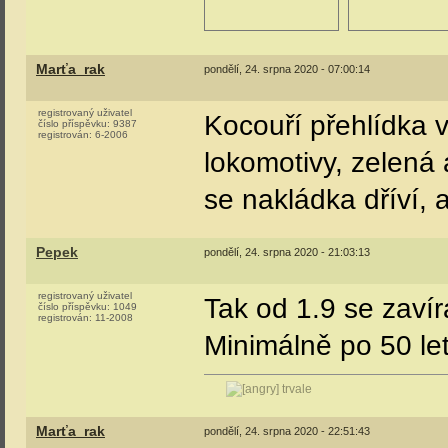
Marťa_rak
pondělí, 24. srpna 2020 - 07:00:14
registrovaný uživatel
Kocouří přehlídka v
číslo příspěvku:
9387
registrován:
6-2006
lokomotivy, zelená
se nakládka dříví, 
Pepek
pondělí, 24. srpna 2020 - 21:03:13
registrovaný uživatel
Tak od 1.9 se zaví
číslo příspěvku:
1049
registrován:
11-2008
Minimálně po 50 le
trvale
Marťa_rak
pondělí, 24. srpna 2020 - 22:51:43