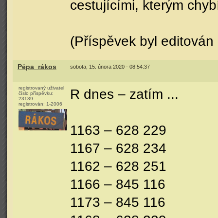
cestujícími, kterým chybí
(Příspěvek byl editován
Pépa_rákos
sobota, 15. února 2020 - 08:54:37
registrovaný uživatel
R dnes – zatím ...
číslo příspěvku:
23139
registrován:
1-2006
1163 – 628 229
1167 – 628 234
1162 – 628 251
1166 – 845 116
1173 – 845 116