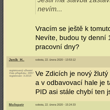
nevím...
Vracím se ještě k tomut
Nevíte, budou ty denní 
pracovní dny?
Jeník_H..
sobota, 22. února 2020 - 13:53:12
registrovaný uživatel
Ve Zdicích je nový žlut
číslo příspěvku:
2957
registrován:
3-2015
a v odbavovací hale je 
PID asi stále chybí ten
Mořepetr
sobota, 22. února 2020 - 15:24:33