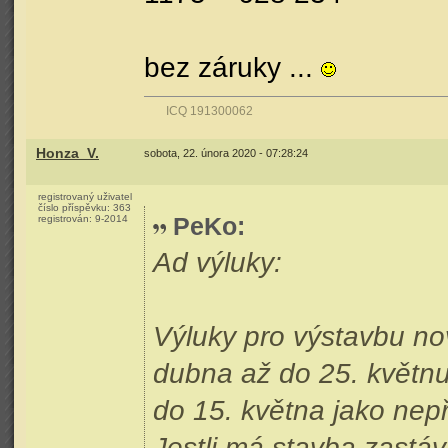
bez záruky ...
ICQ 191300062
Honza_V.
sobota, 22. února 2020 - 07:28:24
registrovaný uživatel
číslo příspěvku:
363
PeKo
:
registrován:
9-2014
Ad výluky:
Výluky pro výstavbu no
dubna až do 25. květnu
do 15. května jako nepř
Jestli má stavba zastá