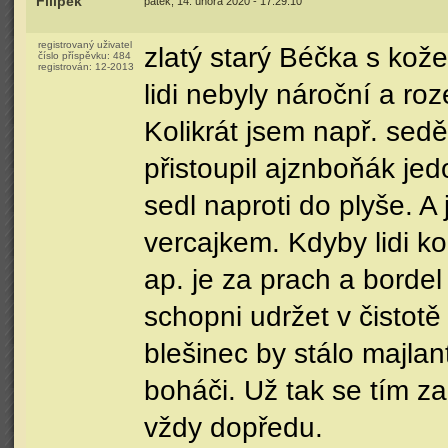
Filípek
pátek, 14. února 2020 - 17:29:10
registrovaný uživatel
zlatý starý Béčka s kože
číslo příspěvku:
484
registrován:
12-2013
lidi nebyly nároční a roze
Kolikrát jsem např. sed
přistoupil ajznboňák jed
sedl naproti do plyše. A
vercajkem. Kdyby lidi ko
ap. je za prach a bordel 
schopni udržet v čistotě
blešinec by stálo majlant
boháči. Už tak se tím z
vždy dopředu.