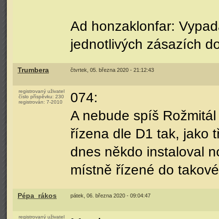
Ad honzaklonfar: Vypadá
jednotlivých zásazích do
Trumbera
čtvrtek, 05. března 2020 - 21:12:43
registrovaný uživatel
074:
číslo příspěvku:
230
registrován:
7-2010
A nebude spíš Rožmitál 
řízena dle D1 tak, jako
dnes někdo instaloval n
místně řízené do takov
Pépa_rákos
pátek, 06. března 2020 - 09:04:47
registrovaný uživatel