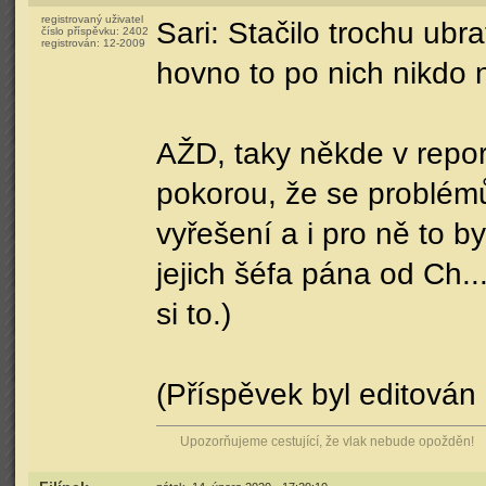
registrovaný uživatel
Sari: Stačilo trochu ubr
číslo příspěvku:
2402
registrován:
12-2009
hovno to po nich nikdo n
AŽD, taky někde v report
pokorou, že se problémům
vyřešení a i pro ně to b
jejich šéfa pána od Ch.
si to.)
(Příspěvek byl editován
Upozorňujeme cestující, že vlak nebude opožděn!