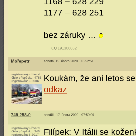
1168 – 628 229
1177 – 628 251
bez záruky …
ICQ 191300062
Mořepetr
sobota, 15. února 2020 - 16:52:51
registrovaný uživatel
Koukám, že ani letos s
číslo příspěvku:
4783
registrován:
3-2006
odkaz
749.258-0
pondělí, 17. února 2020 - 07:50:09
registrovaný uživatel
Filípek: V Itálii se kož
číslo příspěvku:
340
registrován:
8-2017