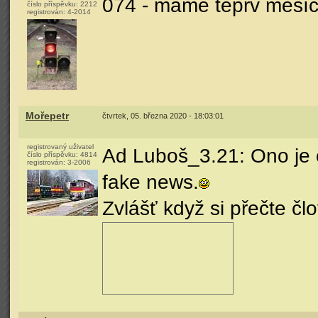
074 - máme teprv měsíc 
číslo příspěvku:
2212
registrován:
4-2014
Mořepetr
čtvrtek, 05. března 2020 - 18:03:01
registrovaný uživatel
Ad Luboš_3.21: Ono je čí
číslo příspěvku:
4814
registrován:
3-2006
fake news.
Zvlášť když si přečte člo