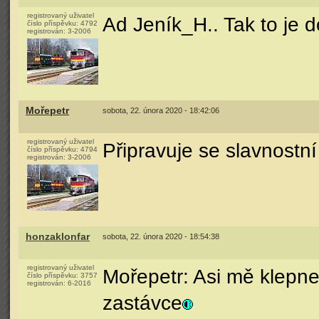
registrovaný uživatel
Ad Jeník_H.. Tak to je d
číslo příspěvku:
4792
registrován:
3-2006
Mořepetr
sobota, 22. února 2020 - 18:42:06
registrovaný uživatel
Připravuje se slavnostní
číslo příspěvku:
4794
registrován:
3-2006
honzaklonfar
sobota, 22. února 2020 - 18:54:38
registrovaný uživatel
Mořepetr: Asi mě klepne
číslo příspěvku:
3757
registrován:
6-2016
zastávce