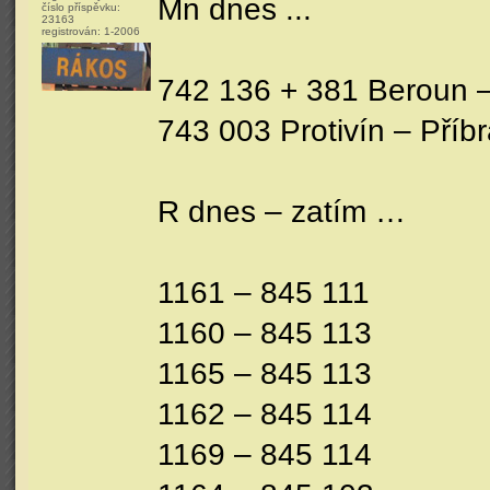
Mn dnes ...
číslo příspěvku:
23163
registrován:
1-2006
742 136 + 381 Beroun –
743 003 Protivín – Příb
R dnes – zatím …
1161 – 845 111
1160 – 845 113
1165 – 845 113
1162 – 845 114
1169 – 845 114