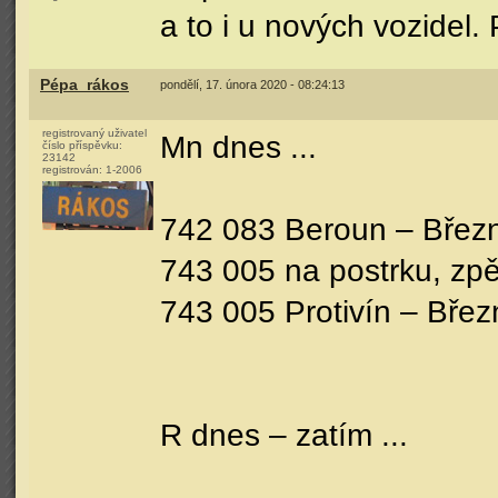
a to i u nových vozidel. 
Pépa_rákos
pondělí, 17. února 2020 - 08:24:13
registrovaný uživatel
Mn dnes ...
číslo příspěvku:
23142
registrován:
1-2006
742 083 Beroun – Březn
743 005 na postrku, zpě
743 005 Protivín – Břez
R dnes – zatím ...