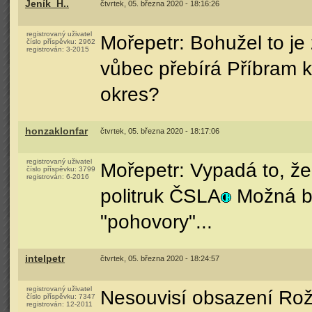
Jeník_H..
čtvrtek, 05. března 2020 - 18:16:26
registrovaný uživatel
Mořepetr: Bohužel to je 
číslo příspěvku:
2962
registrován:
3-2015
vůbec přebírá Příbram k
okres?
honzaklonfar
čtvrtek, 05. března 2020 - 18:17:06
registrovaný uživatel
Mořepetr: Vypadá to, že 
číslo příspěvku:
3799
registrován:
6-2016
politruk ČSLA
Možná bu
"pohovory"...
intelpetr
čtvrtek, 05. března 2020 - 18:24:57
registrovaný uživatel
Nesouvisí obsazení Rožm
číslo příspěvku:
7347
registrován:
12-2011