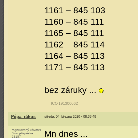
1161 – 845 103
1160 – 845 111
1165 – 845 111
1162 – 845 114
1164 – 845 113
1171 – 845 113
bez záruky ...
ICQ 191300062
Pépa_rákos
středa, 04. března 2020 - 08:38:48
registrovaný uživatel
Mn dnes ...
číslo příspěvku:
23157