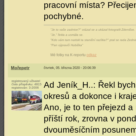
pracovní místa? Přecije
pochybné.
"Je to vaše zadnice?" otázal se a ukázal fotografii Zdeničce.
"Je," řekla a usmála se.
"Kdo vám tam natiskl ta staniční razítka?" ptal se rada Zedni
"Pan výpravčí Hubička"
Mé fotky na K-reportu
odkaz
Mořepetr
čtvrtek, 05. března 2020 - 20:06:39
registrovaný uživatel
Ad Jeník_H..: Řekl byc
číslo příspěvku:
4815
registrován:
3-2006
okresů a dokonce i kraj
Ano, je to ten přejezd 
příští rok, zrovna v pon
dvouměsíčním posune