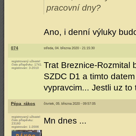
pracovní dny?
Ano, i denní výluky budo
074
středa, 04. března 2020 - 21:15:30
registrovaný uživatel
Trat Breznice-Rozmital 
číslo příspěvku:
1741
registrován:
3-2010
SZDC D1 a timto datem 
vypravcim... Jestli uz t
Pépa_rákos
čtvrtek, 05. března 2020 - 09:57:05
registrovaný uživatel
Mn dnes ...
číslo příspěvku:
23160
registrován:
1-2006