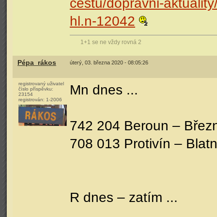
cestu/dopravni-aktuality
hl.n-12042
1+1 se ne vždy rovná 2
Pépa_rákos
úterý, 03. března 2020 - 08:05:26
registrovaný uživatel
Mn dnes ...
číslo příspěvku:
23154
registrován:
1-2006
742 204 Beroun – Březn
708 013 Protivín – Blat
R dnes – zatím ...