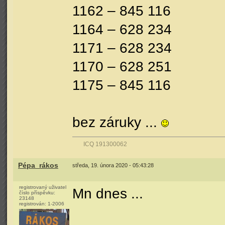
1162 – 845 116
1164 – 628 234
1171 – 628 234
1170 – 628 251
1175 – 845 116
bez záruky ...
ICQ 191300062
Pépa_rákos
středa, 19. února 2020 - 05:43:28
registrovaný uživatel
Mn dnes ...
číslo příspěvku:
23148
registrován:
1-2006