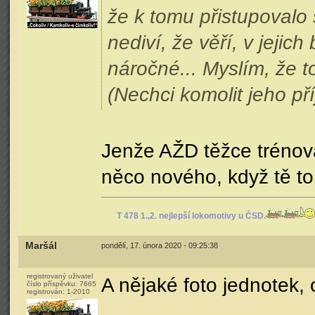
že k tomu přistupovalo
nediví, že věří, v jejich
náročné... Myslím, že t
(Nechci komolit jeho př
Jenže AŽD těžce trénov
něco nového, když tě to
T 478 1.,2. nejlepší lokomotivy u ČSD.
Maršál
pondělí, 17. února 2020 - 09:25:38
registrovaný uživatel
A nějaké foto jednotek, 
číslo příspěvku:
7665
registrován:
1-2010