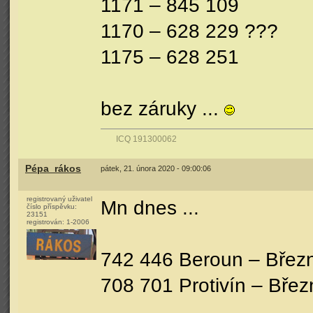
1171 – 845 109
1170 – 628 229 ???
1175 – 628 251
bez záruky ...
ICQ 191300062
Pépa_rákos
pátek, 21. února 2020 - 09:00:06
registrovaný uživatel
Mn dnes ...
číslo příspěvku:
23151
registrován:
1-2006
742 446 Beroun – Březn
708 701 Protivín – Břez