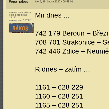
Pépa_rákos
úterý, 18. února 2020 - 08:59:01
registrovaný uživatel
Mn dnes ...
číslo příspěvku:
23145
registrován:
1-2006
742 179 Beroun – Březn
708 701 Strakonice – Se
742 446 Zdice – Neumě
R dnes – zatím …
1161 – 628 229
1160 – 628 251
1165 – 628 251