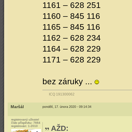
1161 – 628 251
1160 – 845 116
1165 – 845 116
1162 – 628 234
1164 – 628 229
1171 – 628 229
bez záruky ...
ICQ 191300062
Maršál
pondělí, 17. února 2020 - 09:14:34
registrovaný uživatel
číslo příspěvku:
7664
AŽD
:
registrován:
1-2010