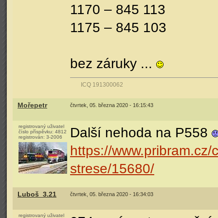
1170 – 845 113
1175 – 845 103
bez záruky ...
ICQ 191300062
Mořepetr
čtvrtek, 05. března 2020 - 16:15:43
registrovaný uživatel
Další nehoda na P558
číslo příspěvku:
4812
registrován:
3-2006
https://www.pribram.cz/c
strese/15680/
Luboš_3.21
čtvrtek, 05. března 2020 - 16:34:03
registrovaný uživatel