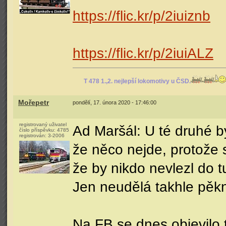
https://flic.kr/p/2iuiznb
https://flic.kr/p/2iuiALZ
T 478 1.,2. nejlepší lokomotivy u ČSD.
Mořepetr
pondělí, 17. února 2020 - 17:46:00
registrovaný uživatel
Ad Maršál: U té druhé by
číslo příspěvku:
4785
registrován:
3-2006
že něco nejde, protože s
že by nikdo nevlezl do t
Jen neudělá takhle pěk
Na FB se dnes objevilo 