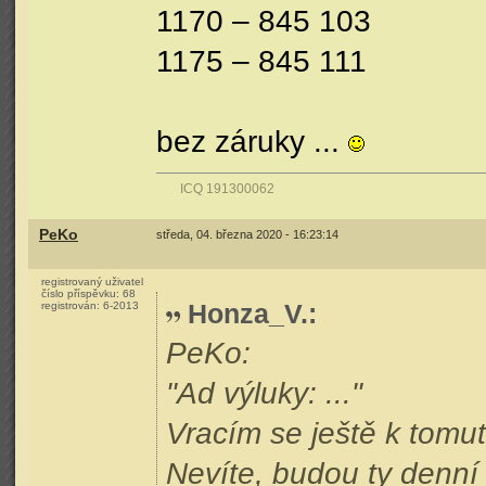
1170 – 845 103
1175 – 845 111
bez záruky ...
ICQ 191300062
PeKo
středa, 04. března 2020 - 16:23:14
registrovaný uživatel
číslo příspěvku:
68
Honza_V.
:
registrován:
6-2013
PeKo:
"Ad výluky: ..."
Vracím se ještě k tomu
Nevíte, budou ty denní 