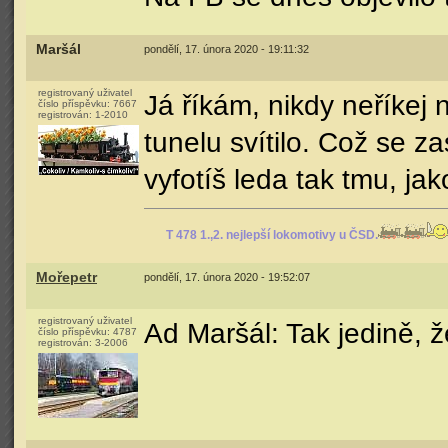
Maršál
pondělí, 17. února 2020 - 19:11:32
registrovaný uživatel
Já říkám, nikdy neříkej 
číslo příspěvku:
7667
registrován:
1-2010
tunelu svítilo. Což se z
vyfotíš leda tak tmu, jak
T 478 1.,2. nejlepší lokomotivy u ČSD.
Mořepetr
pondělí, 17. února 2020 - 19:52:07
registrovaný uživatel
Ad Maršál: Tak jedině, 
číslo příspěvku:
4787
registrován:
3-2006