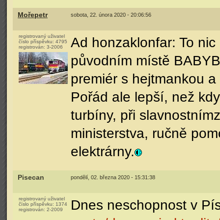
Mořepetr
sobota, 22. února 2020 - 20:06:56
registrovaný uživatel
Ad honzaklonfar: To nic
číslo příspěvku:
4795
registrován:
3-2006
původním místě BABYBO
premiér s hejtmankou a m
Pořád ale lepší, než kd
turbíny, při slavnostní
ministerstva, ručně po
elektrárny.
Pisecan
pondělí, 02. března 2020 - 15:31:38
registrovaný uživatel
Dnes neschopnost v Pí
číslo příspěvku:
1374
registrován:
2-2009