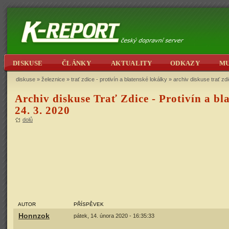
DISKUSE
ČLÁNKY
AKTUALITY
ODKAZY
M
diskuse
»
železnice
»
trať zdice - protivín a blatenské lokálky
» archiv diskuse trať zdi
Archiv diskuse Trať Zdice - Protivín a bla
24. 3. 2020
dolů
AUTOR
PŘÍSPĚVEK
Honnzok
pátek, 14. února 2020 - 16:35:33