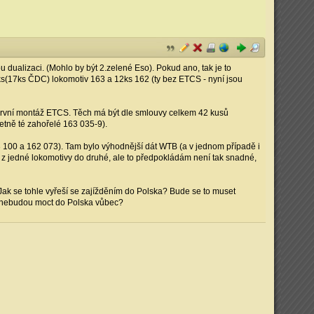
ualizaci. (Mohlo by být 2.zelené Eso). Pokud ano, tak je to
s(17ks ČDC) lokomotiv 163 a 12ks 162 (ty bez ETCS - nyní jsou
 první montáž ETCS. Těch má být dle smlouvy celkem 42 kusů
etně té zahořelé 163 035-9).
 100 a 162 073). Tam bylo výhodnější dát WTB (a v jednom případě i
 jedné lokomotivy do druhé, ale to předpokládám není tak snadné,
 Jak se tohle vyřeší se zajížděním do Polska? Bude se to muset
m nebudou moct do Polska vůbec?