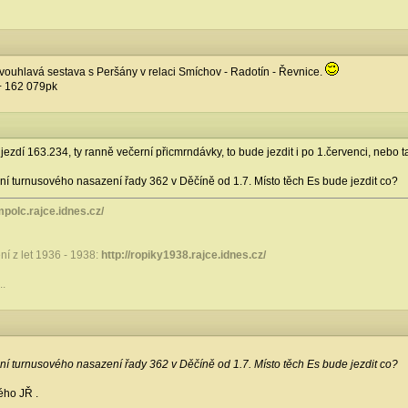
vouhlavá sestava s Peršány v relaci Smíchov - Radotín - Řevnice.
+ 162 079pk
 jezdí 163.234, ty ranně večerní přicmrndávky, to bude jezdit i po 1.červenci, neb
ní turnusového nasazení řady 362 v Děčíně od 1.7. Místo těch Es bude jezdit co?
mpolc.rajce.idnes.cz/
í z let 1936 - 1938:
http://ropiky1938.rajce.idnes.cz/
..
ní turnusového nasazení řady 362 v Děčíně od 1.7. Místo těch Es bude jezdit co?
ého JŘ .