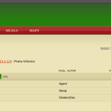
MUZEA
MAPY
hledání
123 a 124
- Praha-Vršovice
POSL. AUTOR
P
(24)
Agent
Ajexg
čelakovičan