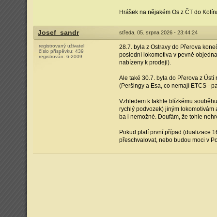
Hrášek na nějakém Os z ČT do Kolína,
Josef_sandr
středa, 05. srpna 2026 - 23:44:24
registrovaný uživatel
28.7. byla z Ostravy do Přerova kone
číslo příspěvku:
439
poslední lokomotiva v pevně objedna
registrován:
6-2009
nabízeny k prodeji).
Ale také 30.7. byla do Přerova z Ús
(Peršingy a Esa, co nemají ETCS - p
Vzhledem k takhle blízkému souběhu 
rychlý podvozek) jiným lokomotivám 
ba i nemožné. Doufám, že tohle nehr
Pokud platí první případ (dualizace 1
přeschvalovat, nebo budou moci v P