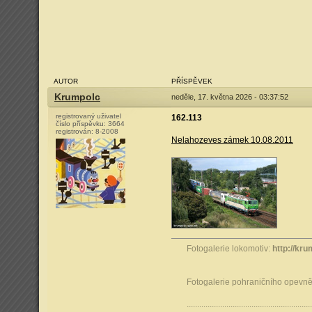
AUTOR
PŘÍSPĚVEK
Krumpolc
neděle, 17. května 2026 - 03:37:52
registrovaný uživatel
162.113
číslo příspěvku:
3664
registrován:
8-2008
Nelahozeves zámek 10.08.2011
Fotogalerie lokomotiv:
http://kru
Fotogalerie pohraničního opevněn
............................................................