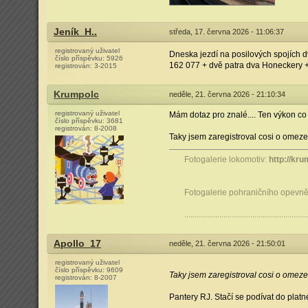
Jeník_H..
středa, 17. června 2026 - 11:06:37
registrovaný uživatel
Dneska jezdí na posilových spojích d
číslo příspěvku:
5926
162 077 + dvě patra dva Honeckery 
registrován:
3-2015
Krumpolc
neděle, 21. června 2026 - 21:10:34
registrovaný uživatel
Mám dotaz pro znalé.... Ten výkon co
číslo příspěvku:
3681
registrován:
8-2008
Taky jsem zaregistroval cosi o omeze
Fotogalerie lokomotiv:
http://kru
Fotogalerie pohraničního opevněn
............................................................
Apollo_17
neděle, 21. června 2026 - 21:50:01
registrovaný uživatel
číslo příspěvku:
9609
Taky jsem zaregistroval cosi o omeze
registrován:
8-2007
Pantery RJ. Stačí se podívat do platn