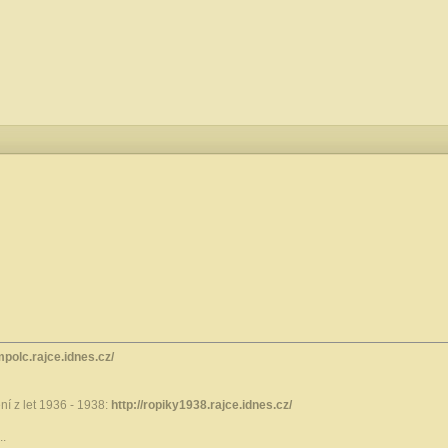
mpolc.rajce.idnes.cz/
í z let 1936 - 1938:
http://ropiky1938.rajce.idnes.cz/
..