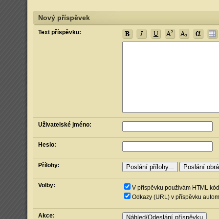
Nový příspěvek
Text příspěvku:
Uživatelské jméno:
Heslo:
Přílohy:
Volby:
V příspěvku používám HTML kó
Odkazy (URL) v příspěvku automa
Akce: