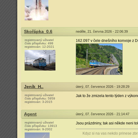
Skořápka_0.6
neděle, 21. června 2026 - 22:06:39
registrovaný uživatel
162.097 v čele dnešního konvoje z D
číslo příspěvku:
498
registrován:
12-2021
Jeník_H..
úterý, 07. července 2026 - 19:28:29
registrovaný uživatel
Jak to že zmizela tento týden z výko
číslo příspěvku:
5959
registrován:
3-2015
Agent
úterý, 07. července 2026 - 21:14:47
registrovaný uživatel
Jsou prázdniny, tak asi někde neni t
číslo příspěvku:
13913
registrován:
9-2002
Kdyz si na vas nekdo prinese zbra