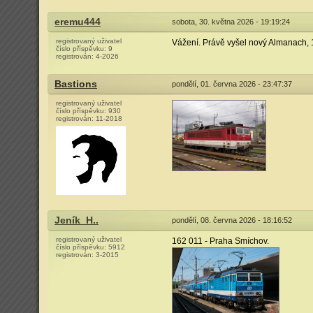
eremu444
sobota, 30. května 2026 - 19:19:24
registrovaný uživatel
Vážení. Právě vyšel nový Almanach, 15
číslo příspěvku:
9
registrován:
4-2026
Bastions
pondělí, 01. června 2026 - 23:47:37
registrovaný uživatel
číslo příspěvku:
930
registrován:
11-2018
Jeník_H..
pondělí, 08. června 2026 - 18:16:52
registrovaný uživatel
162 011 - Praha Smíchov.
číslo příspěvku:
5912
registrován:
3-2015