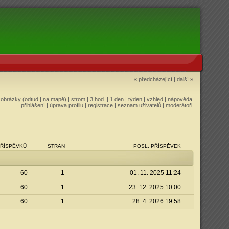
« předcházející
|
další »
|
obrázky
(
odtud
|
na mapě
) |
strom
|
3 hod.
|
1 den
|
týden
|
vzhled
|
nápověda
přihlášení
|
úprava profilu
|
registrace
|
seznam uživatelů
|
moderátoři
ŘÍSPĚVKŮ
STRAN
POSL. PŘÍSPĚVEK
60
1
01. 11. 2025 11:24
60
1
23. 12. 2025 10:00
60
1
28. 4. 2026 19:58