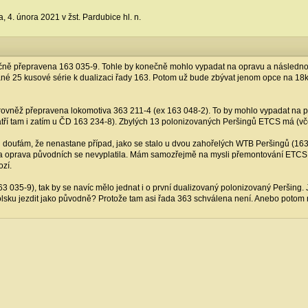
 4. února 2021 v žst. Pardubice hl. n.
čně přepravena 163 035-9. Tohle by konečně mohlo vypadat na opravu a následnou d
né 25 kusové série k dualizaci řady 163. Potom už bude zbývat jenom opce na 18k
tí rovněž přepravena lokomotiva 363 211-4 (ex 163 048-2). To by mohlo vypadat na
atří tam i zatím u ČD 163 234-8). Zbylých 13 polonizovaných Peršingů ETCS má (vč
doufám, že nenastane případ, jako se stalo u dvou zahořelých WTB Peršingů (163
a oprava původních se nevyplatila. Mám samozřejmě na mysli přemontování ETCS z
ozí.
63 035-9), tak by se navíc mělo jednat i o první dualizovaný polonizovaný Peršing.
olsku jezdit jako původně? Protože tam asi řada 363 schválena není. Anebo poto