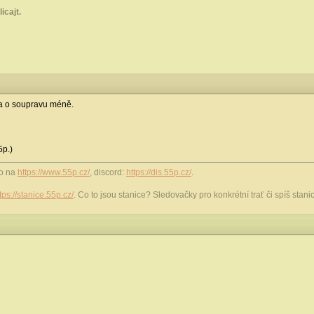
icajt.
eba o soupravu méně.
5p.)
ho na
https://www.55p.cz/
, discord:
https://dis.55p.cz/
.
tps://stanice.55p.cz/
. Co to jsou stanice? Sledovačky pro konkrétní trať či spíš stanic