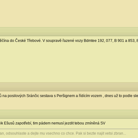
ěčína do České Třebové. V soupravě řazené vozy Bdmtee 192, 077, B 901 a 853, 8
nů na posilových Sránčic sestava s Peršignem a řídícím vozem , dnes už to podle s
olik Ešusů zapotřebí, tim pádem nemusí jezdit tebou zmíněná SV
n, odsouhlaste a dejte mu vsechno co chce. Pak si bezte najit vetsi zbran...