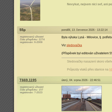
Nevykat, nejsem nici sef, ani pol
55p
pondělí, 13. července 2026 - 13:22:14
registrovaný uživatel
Byla výluka Lysá - Milovice, tj. potř
číslo příspěvku:
2274
registrován:
6-2009
Viz
sledovačka
(Příspěvek byl editován uživatelem 5
Sledovačky nasazení skoro vše
Průjezdy vlaků přes stanice na
ht
T669.1195
úterý, 04. srpna 2026 - 22:46:51
registrovaný uživatel
číslo příspěvku:
157
registrován:
7-2023