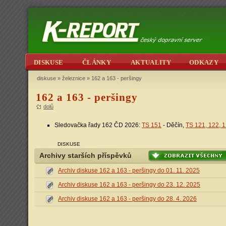
DISKUSE
ČLÁNKY
AKTUALITY
ODKAZY
diskuse
»
železnice
» 162 a 163 - peršingy
162 a 163 - peršingy
dolů
Sledovačka řady 162 ČD 2026:
TS 151
- Děčín,
TS 121, 122, 
DISKUSE
Archivy starších příspěvků
Archiv diskuse 162 a 163 - peršingy do 01. 11. 2025
Archiv diskuse 162 a 163 - peršingy do 23. 12. 2025
Archiv diskuse 162 a 163 - peršingy do 28. 4. 2026