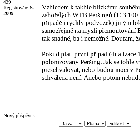
439
Vzhledem k takhle blízkému souběhu 
Registrován:
6-
2009
zahořelých WTB Peršingů (163 100 
případě i rychlý podvozek) jiným l
samozřejmě na mysli přemontování E
tak snadné, ba i nemožné. Doufám, že
Pokud platí první případ (dualizace 
polonizovaný Peršing. Jak se tohle v
přeschvalovat, nebo budou moci v Po
schválena není. Anebo potom nebud
Nový příspěvek