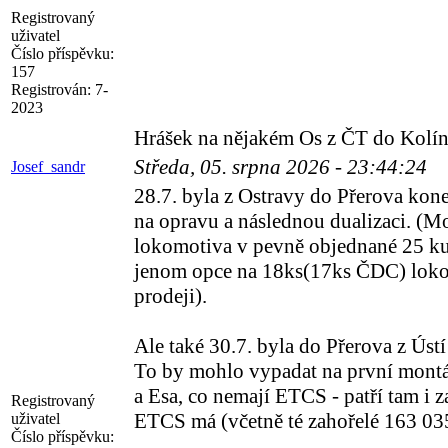
Registrovaný
uživatel
Číslo příspěvku:
157
Registrován:
7-
2023
Hrášek na nějakém Os z ČT do Kolína,
Středa, 05. srpna 2026 - 23:44:24
Josef_sandr
28.7. byla z Ostravy do Přerova ko
na opravu a následnou dualizaci. (Mo
lokomotiva v pevně objednané 25 kus
jenom opce na 18ks(17ks ČDC) lokom
prodeji).
Ale také 30.7. byla do Přerova z Ús
To by mohlo vypadat na první mont
a Esa, co nemají ETCS - patří tam i
Registrovaný
ETCS má (včetně té zahořelé 163 03
uživatel
Číslo příspěvku: