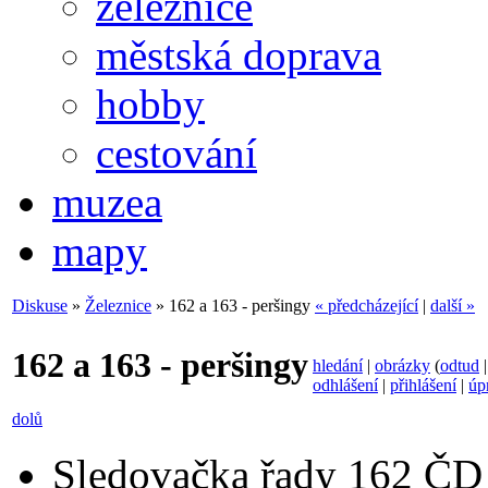
železnice
městská doprava
hobby
cestování
muzea
mapy
Diskuse
»
Železnice
» 162 a 163 - peršingy
« předcházející
|
další »
162 a 163 - peršingy
hledání
|
obrázky
(
odtud
odhlášení
|
přihlášení
|
úp
dolů
Sledovačka řady 162 ČD