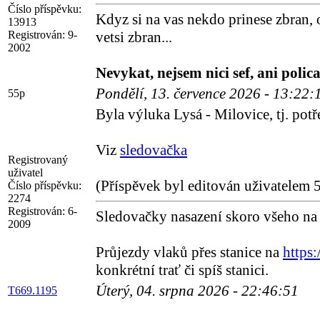
Číslo příspěvku:
Kdyz si na vas nekdo prinese zbran, 
13913
Registrován:
9-
vetsi zbran...
2002
Nevykat, nejsem nici sef, ani polica
Pondělí, 13. července 2026 - 13:22
55p
Byla výluka Lysá - Milovice, tj. pot
Viz
sledovačka
Registrovaný
uživatel
(Příspěvek byl editován uživatelem 
Číslo příspěvku:
2274
Registrován:
6-
Sledovačky nasazení skoro všeho n
2009
Průjezdy vlaků přes stanice na
https:
konkrétní trať či spíš stanici.
Úterý, 04. srpna 2026 - 22:46:51
T669.1195