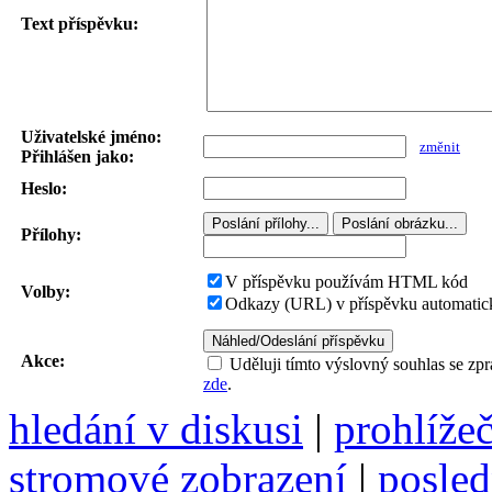
Text příspěvku:
Uživatelské jméno:
změnit
Přihlášen jako:
Heslo:
Přílohy:
V příspěvku používám HTML kód
Volby:
Odkazy (URL) v příspěvku automatick
Akce:
Uděluji tímto výslovný souhlas se zp
zde
.
hledání v diskusi
|
prohlíže
stromové zobrazení
|
posled