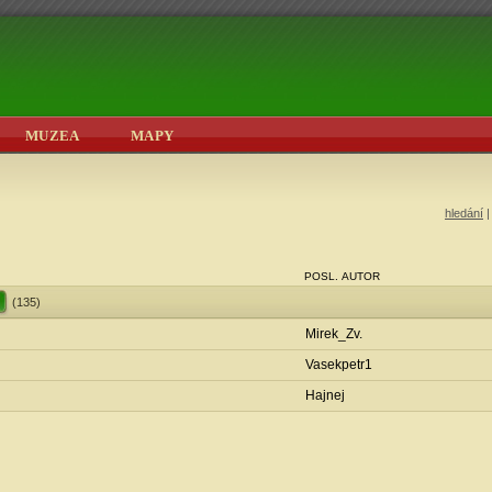
MUZEA
MAPY
hledání
POSL. AUTOR
(135)
Mirek_Zv.
Vasekpetr1
Hajnej