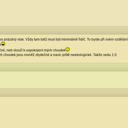
o prázdný vlak. Vždy tam totiž musí být minimálně řidič. To byste při svém vzdělán
e
čné, neb slouží k uspokojení mých choutek
h choutek jsou rovněž zbytečné a navíc ještě neekologické. Takže vedu 1:0.