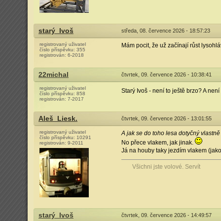
starý_Ivoš
středa, 08. července 2026 - 18:57:23
registrovaný uživatel
Mám pocit, že už začínají růst lysohlá
číslo příspěvku:
355
registrován:
6-2018
22michal
čtvrtek, 09. července 2026 - 10:38:41
registrovaný uživatel
Starý Ivoš - není to ještě brzo? A ne
číslo příspěvku:
858
registrován:
7-2017
Aleš_Liesk.
čtvrtek, 09. července 2026 - 13:01:55
registrovaný uživatel
A jak se do toho lesa dotyčný vlastn
číslo příspěvku:
10291
No přece vlakem, jak jinak.
registrován:
9-2011
Já na houby taky jezdím vlakem (jako 
Všichni jste volové. Servít
starý_Ivoš
čtvrtek, 09. července 2026 - 14:49:57