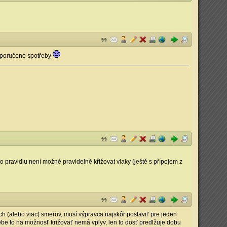
doporučené spotřeby
to pravidlu není možné pravidelně křižovat vlaky (ještě s přípojem z
ch (alebo viac) smerov, musí výpravca najskôr postaviť pre jeden
sebe to na možnosť križovať nemá vplyv, len to dosť predlžuje dobu