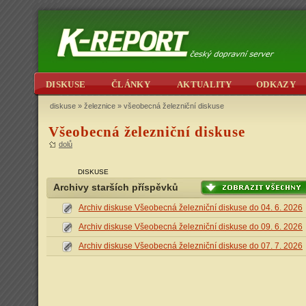
DISKUSE
ČLÁNKY
AKTUALITY
ODKAZY
diskuse
»
železnice
» všeobecná železniční diskuse
Všeobecná železniční diskuse
dolů
DISKUSE
Archivy starších příspěvků
Archiv diskuse Všeobecná železniční diskuse do 04. 6. 2026
Archiv diskuse Všeobecná železniční diskuse do 09. 6. 2026
Archiv diskuse Všeobecná železniční diskuse do 07. 7. 2026