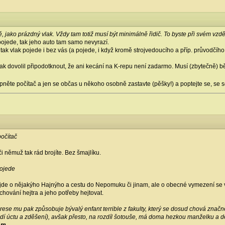
 jako prázdný vlak. Vždy tam totiž musí být minimálně řidič. To byste při svém vzd
jede, tak jeho auto tam samo nevyrazí.
tak vlak pojede i bez vás (a pojede, i když kromě strojvedoucího a příp. průvodčího
ak dovolil připodotknout, že ani kecání na K-repu není zadarmo. Musí (zbytečně) bě
pněte počítač a jen se občas u někoho osobně zastavte (pěšky!) a poptejte se, se 
počítač
či němuž tak rád brojíte. Bez šmajlíku.
ojede
jde o nějakýho Hajnýho a cestu do Nepomuku či jinam, ale o obecné vymezení se 
 chování hejtra a jeho potřeby hejtovat.
ese mu pak způsobuje bývalý enfant terrible z fakulty, který se dosud chová značn
dí úctu a zděšení), avšak přesto, na rozdíl šotouše, má doma hezkou manželku a děti