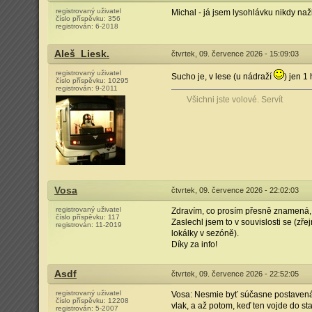
registrovaný uživatel
Michal - já jsem lysohlávku nikdy naži
číslo příspěvku:
356
registrován:
6-2018
Aleš_Liesk.
čtvrtek, 09. července 2026 - 15:09:03
registrovaný uživatel
Sucho je, v lese (u nádraží
) jen 
číslo příspěvku:
10295
registrován:
9-2011
Všichni jste volové. Servít
Vosa
čtvrtek, 09. července 2026 - 22:02:03
registrovaný uživatel
Zdravím, co prosím přesně znamená, 
číslo příspěvku:
117
Zaslechl jsem to v souvislosti se (zř
registrován:
11-2019
lokálky v sezóně).
Díky za info!
Asdf
čtvrtek, 09. července 2026 - 22:52:05
registrovaný uživatel
Vosa: Nesmie byť súčasne postavená v
číslo příspěvku:
12208
vlak, a až potom, keď ten vojde do st
registrován:
5-2007