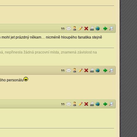
šukáfón mohl jet prázdný někam… nicméně hloupého fanatika stejně
ahá, nepřinesla žádná pracovní místa, znamená závislost na
žného personálu