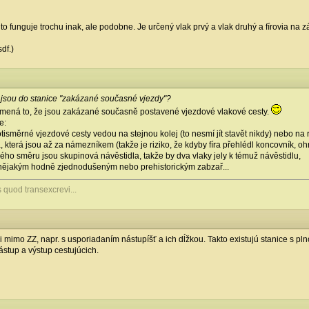
o funguje trochu inak, ale podobne. Je určený vlak prvý a vlak druhý a fírovia na zá
df.)
jsou do stanice "zakázané současné vjezdy"?
namená to, že jsou zakázané současně postavené vjezdové vlakové cesty.
e:
protisměrné vjezdové cesty vedou na stejnou kolej (to nesmí jít stavět nikdy) nebo na
, která jsou až za námezníkem (takže je riziko, že kdyby fíra přehlédl koncovník, ohr
ejného směru jsou skupinová návěstidla, takže by dva vlaky jely k témuž návěstidlu,
s nějakým hodně zjednodušeným nebo prehistorickým zabzař...
s quod transexcrevi...
i mimo ZZ, napr. s usporiadaním nástupíšť a ich dĺžkou. Takto existujú stanice s p
nástup a výstup cestujúcich.