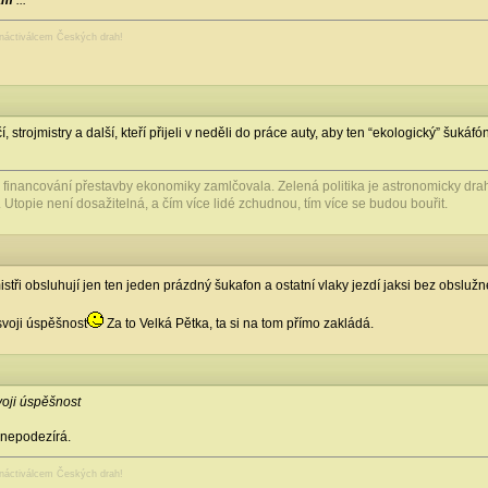
sám
...
anáctiválcem Českých drah!
čí, strojmistry a další, kteří přijeli v neděli do práce auty, aby ten “ekologický” 
o financování přestavby ekonomiky zamlčovala. Zelená politika je astronomicky dr
 Utopie není dosažitelná, a čím více lidé zchudnou, tím více se budou bouřit.
mistři obsluhují jen ten jeden prázdný šukafon a ostatní vlaky jezdí jaksi bez obslu
svoji úspěšnost
Za to Velká Pětka, ta si na tom přímo zakládá.
voji úspěšnost
 nepodezírá.
anáctiválcem Českých drah!