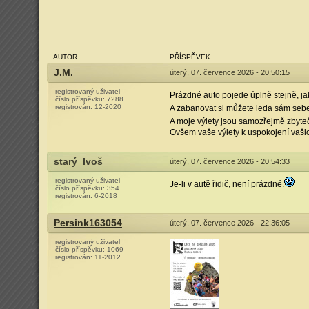
AUTOR
PŘÍSPĚVEK
J.M.
úterý, 07. července 2026 - 20:50:15
registrovaný uživatel
Prázdné auto pojede úplně stejně, jak
číslo příspěvku:
7288
registrován:
12-2020
A zabanovat si můžete leda sám seb
A moje výlety jsou samozřejmě zbyte
Ovšem vaše výlety k uspokojení vašic
starý_Ivoš
úterý, 07. července 2026 - 20:54:33
registrovaný uživatel
Je-li v autě řidič, není prázdné.
číslo příspěvku:
354
registrován:
6-2018
Persink163054
úterý, 07. července 2026 - 22:36:05
registrovaný uživatel
číslo příspěvku:
1069
registrován:
11-2012