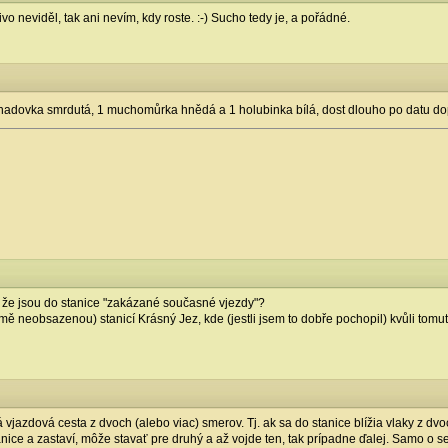
vo neviděl, tak ani nevím, kdy roste. :-) Sucho tedy je, a pořádné.
1 hadovka smrdutá, 1 muchomůrka hnědá a 1 holubinka bílá, dost dlouho po datu 
že jsou do stanice "zakázané současné vjezdy"?
ejmě neobsazenou) stanicí Krásný Jez, kde (jestli jsem to dobře pochopil) kvůli tomu
jazdová cesta z dvoch (alebo viac) smerov. Tj. ak sa do stanice blížia vlaky z dvo
anice a zastaví, môže stavať pre druhý a až vojde ten, tak prípadne ďalej. Samo o 