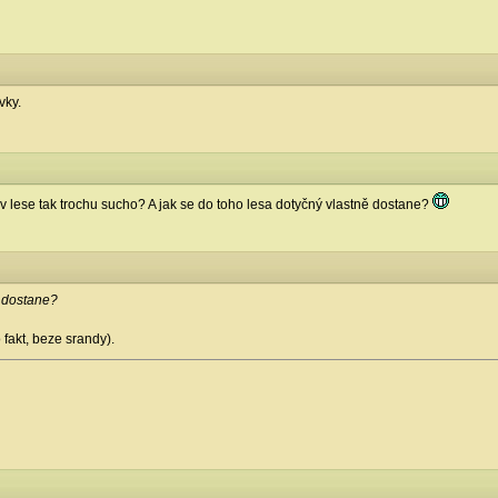
vky.
ní v lese tak trochu sucho? A jak se do toho lesa dotyčný vlastně dostane?
ě dostane?
fakt, beze srandy).