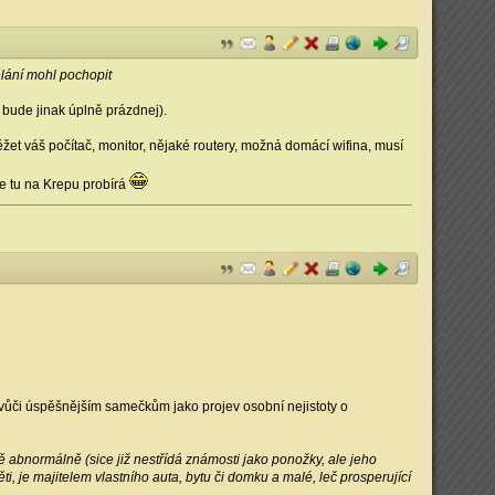
ělání mohl pochopit
 bude jinak úplně prázdnej).
žet váš počítač, monitor, nějaké routery, možná domácí wifina, musí
se tu na Krepu probírá
vůči úspěšnějším samečkům jako projev osobní nejistoty o
ě abnormálně (sice již nestřídá známosti jako ponožky, ale jeho
, je majitelem vlastního auta, bytu či domku a malé, leč prosperující