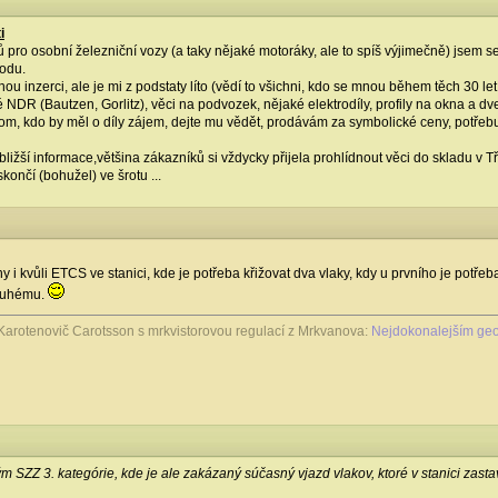
i
pro osobní železniční vozy (a taky nějaké motoráky, ale to spíš výjimečně) jsem se 
odu.
u inzerci, ale je mi z podstaty líto (vědí to všichni, kdo se mnou během těch 30 let
NDR (Bautzen, Gorlitz), věci na podvozek, nějaké elektrodíly, profily na okna a dveř
om, kdo by měl o díly zájem, dejte mu vědět, prodávám za symbolické ceny, potřebuj
bližší informace,většina zákazníků si vždycky přijela prohlídnout věci do skladu v T
končí (bohužel) ve šrotu ...
i kvůli ETCS ve stanici, kde je potřeba křižovat dva vlaky, kdy u prvního je potře
druhému.
Karotenovič Carotsson s mrkvistorovou regulací z Mrkvanova:
Nejdokonalejším geo
m SZZ 3. kategórie, kde je ale zakázaný súčasný vjazd vlakov, ktoré v stanici zasta