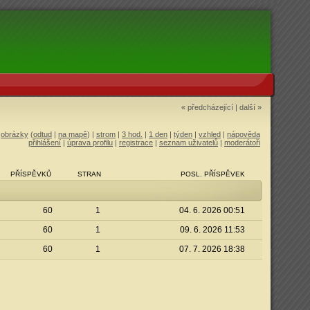
« předcházející
|
další »
|
obrázky
(
odtud
|
na mapě
) |
strom
|
3 hod.
|
1 den
|
týden
|
vzhled
|
nápověda
přihlášení
|
úprava profilu
|
registrace
|
seznam uživatelů
|
moderátoři
PŘÍSPĚVKŮ
STRAN
POSL. PŘÍSPĚVEK
60
1
04. 6. 2026 00:51
60
1
09. 6. 2026 11:53
60
1
07. 7. 2026 18:38