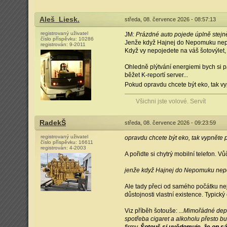
Aleš_Liesk.
středa, 08. července 2026 - 08:57:13
registrovaný uživatel
JM:
Prázdné auto pojede úplně stejně,
číslo příspěvku:
10286
Jenže když Hajnej do Nepomuku nepo
registrován:
9-2011
Když vy nepojedete na váš šotovýlet, 
Ohledně plýtvání energiemi bych si p
běžet K-reportí server...
Pokud opravdu chcete být eko, tak vy
Všichni jste volové. Servít
RadekŠ
středa, 08. července 2026 - 09:23:59
registrovaný uživatel
opravdu chcete být eko, tak vypněte 
číslo příspěvku:
16611
registrován:
4-2003
A pořidte si chytrý mobilní telefon. Vů
jenže když Hajnej do Nepomuku nep
Ale tady přeci od samého počátku ne
důstojnosti vlastní existence. Typický
Viz příběh šotouše:
...Mimořádné depr
spotřeba cigaret a alkoholu přesto bu