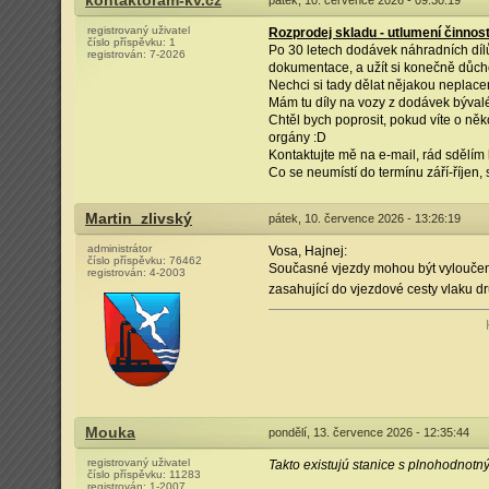
kontaktoram-kv.cz
pátek, 10. července 2026 - 09:30:19
registrovaný uživatel
Rozprodej skladu - utlumení činnost
číslo příspěvku:
1
Po 30 letech dodávek náhradních dílů 
registrován:
7-2026
dokumentace, a užít si konečně důch
Nechci si tady dělat nějakou neplaceno
Mám tu díly na vozy z dodávek bývalé 
Chtěl bych poprosit, pokud víte o něk
orgány :D
Kontaktujte mě na e-mail, rád sdělím 
Co se neumístí do termínu září-říjen, s
Martin_zlivský
pátek, 10. července 2026 - 13:26:19
administrátor
Vosa, Hajnej:
číslo příspěvku:
76462
Současné vjezdy mohou být vyloučeny 
registrován:
4-2003
zasahující do vjezdové cesty vlaku 
Mouka
pondělí, 13. července 2026 - 12:35:44
registrovaný uživatel
Takto existujú stanice s plnohodnotný
číslo příspěvku:
11283
registrován:
1-2007