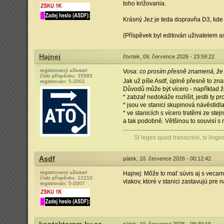
toho križovania.
Krásný Jez je teda dopravňa D3, kde t
(Příspěvek byl editován uživatelem as
Hajnej
čtvrtek, 09. července 2026 - 23:59:22
registrovaný uživatel
Vosa:
co prosím přesně znamená, že 
číslo příspěvku:
35585
Jak už píše Asdf, úplně přesně to z
registrován:
5-2002
Důvodů může být vícero - například ž
* zabzař nedokáže rozlišit, jestli ty 
* jsou ve stanici skupinová návěstidla
* ve stanicích s vícero tratěmi ze st
a tak podobně. Většinou to souvisí 
Si leges quod transcrevi, si linge
Asdf
pátek, 10. července 2026 - 00:12:42
registrovaný uživatel
Hajnej: Môže to mať súvis aj s vecam
číslo příspěvku:
12210
vlakov, ktoré v stanici zastavujú pre 
registrován:
5-2007