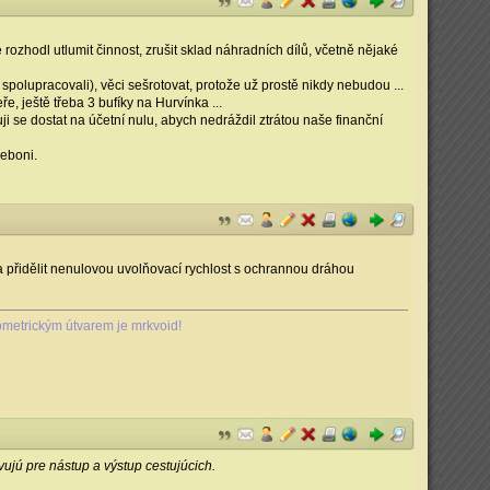
rozhodl utlumit činnost, zrušit sklad náhradních dílů, včetně nějaké
 spolupracovali), věci sešrotovat, protože už prostě nikdy nebudou ...
e, ještě třeba 3 bufíky na Hurvínka ...
i se dostat na účetní nulu, abych nedráždil ztrátou naše finanční
řeboni.
ba přidělit nenulovou uvolňovací rychlost s ochrannou dráhou
metrickým útvarem je mrkvoid!
vujú pre nástup a výstup cestujúcich.