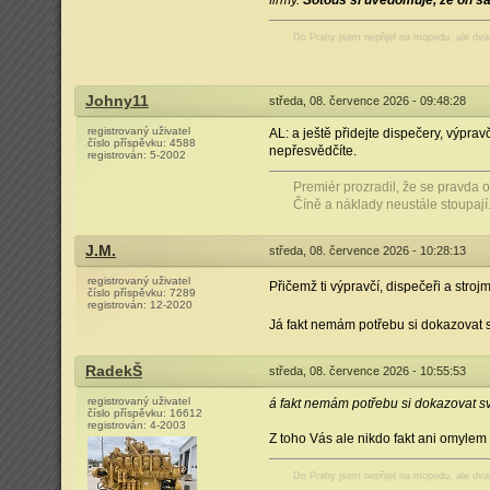
firmy.
Šotouš si uvědomuje, že on 
Do Prahy jsem nepřijel na mopedu, ale dv
Johny11
středa, 08. července 2026 - 09:48:28
registrovaný uživatel
AL: a ještě přidejte dispečery, výprav
číslo příspěvku:
4588
nepřesvědčíte.
registrován:
5-2002
Premiér prozradil, že se pravda 
Číně a náklady neustále stoupají.
J.M.
středa, 08. července 2026 - 10:28:13
registrovaný uživatel
Přičemž ti výpravčí, dispečeři a stroj
číslo příspěvku:
7289
registrován:
12-2020
Já fakt nemám potřebu si dokazovat 
RadekŠ
středa, 08. července 2026 - 10:55:53
registrovaný uživatel
á fakt nemám potřebu si dokazovat s
číslo příspěvku:
16612
registrován:
4-2003
Z toho Vás ale nikdo fakt ani omylem
Do Prahy jsem nepřijel na mopedu, ale dv