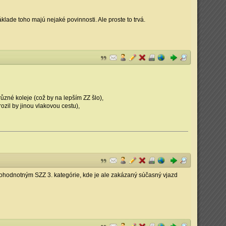
klade toho majú nejaké povinnosti. Ale proste to trvá.
 různé koleje (což by na lepším ZZ šlo),
ozil by jinou vlakovou cestu),
lnohodnotným SZZ 3. kategórie, kde je ale zakázaný súčasný vjazd