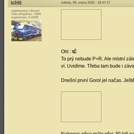
Ic540
sobota, 08. srpna 2026 - 18:47:17
registrovaný uživatel
číslo příspěvku:
7985
registrován:
6-2008
Ohl :
To prý nebude P+R. Ale místní zál
ví. Uvidíme. Třeba tam bude i záv
Dnešní první Gorol jel načas. Ješt
Nakonec něco málo přes 30 lidí nas