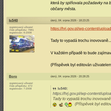
která by splňovala požadavky na 
občany města.
Ic540
úterý, 04. srpna 2026 - 18:23:25
registrovaný uživatel
https://hrj.gov.pl/wp-content/up
číslo příspěvku:
7981
registrován:
6-2008
Tady to vypadá trochu inovovaně..
V každém případě to bude zajímav
(Příspěvek byl editován uživatelem
Boro
úterý, 04. srpna 2026 - 20:28:25
registrovaný uživatel
číslo příspěvku:
472
Ic540
:
registrován:
7-2008
https://hrj.gov.pl/wp-content/
Tady to vypadá trochu inovovaně
(Příspěvek byl edito