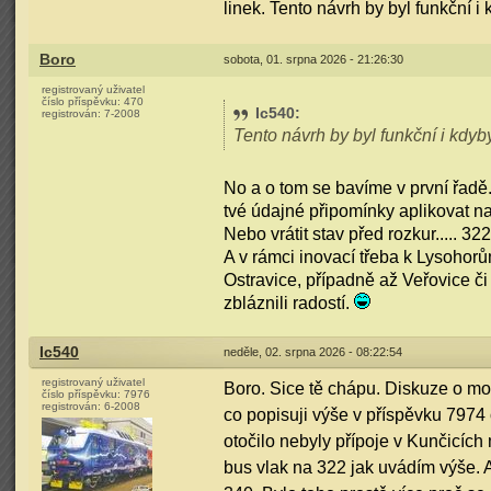
linek. Tento návrh by byl funkční i
Boro
sobota, 01. srpna 2026 - 21:26:30
registrovaný uživatel
číslo příspěvku:
470
Ic540
:
registrován:
7-2008
Tento návrh by byl funkční i kdyb
No a o tom se bavíme v první řadě
tvé údajné připomínky aplikovat na 
Nebo vrátit stav před rozkur..... 322
A v rámci inovací třeba k Lysohor
Ostravice, případně až Veřovice či 
zbláznili radostí.
Ic540
neděle, 02. srpna 2026 - 08:22:54
registrovaný uživatel
Boro. Sice tě chápu. Diskuze o mo
číslo příspěvku:
7976
registrován:
6-2008
co popisuji výše v příspěvku 7974
otočilo nebyly přípoje v Kunčicíc
bus vlak na 322 jak uvádím výše. A