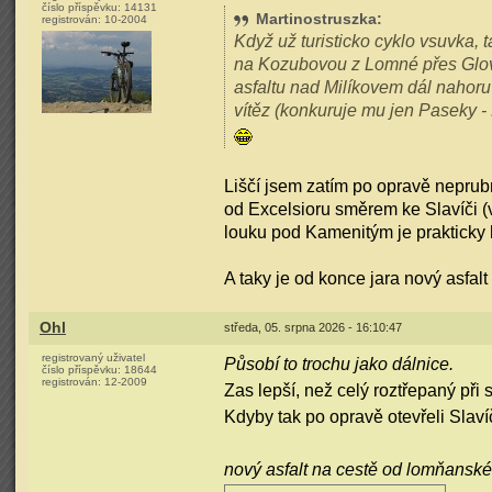
číslo příspěvku:
14131
Martinostruszka
:
registrován:
10-2004
Když už turisticko cyklo vsuvka, t
na Kozubovou z Lomné přes Glovč
asfaltu nad Milíkovem dál nahoru
vítěz (konkuruje mu jen Paseky -
Liščí jsem zatím po opravě neprub
od Excelsioru směrem ke Slavíči (v
louku pod Kamenitým je prakticky 
A taky je od konce jara nový asfal
Ohl
středa, 05. srpna 2026 - 16:10:47
registrovaný uživatel
Působí to trochu jako dálnice.
číslo příspěvku:
18644
registrován:
12-2009
Zas lepší, než celý roztřepaný při 
Kdyby tak po opravě otevřeli Slavíč
nový asfalt na cestě od lomňansk