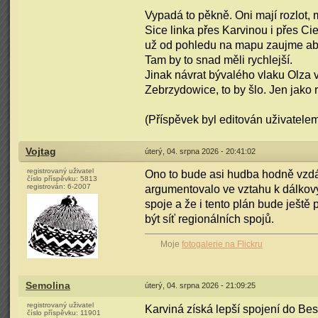
Vypadá to pěkně. Oni mají rozlot, 
Sice linka přes Karvinou i přes Ci
už od pohledu na mapu zaujme ab
Tam by to snad měli rychlejší.
Jinak návrat bývalého vlaku Olza v
Zebrzydowice, to by šlo. Jen jako 
(Příspěvek byl editován uživatelem
Vojtag
úterý, 04. srpna 2026 - 20:41:02
registrovaný uživatel
Ono to bude asi hudba hodně vzdál
číslo příspěvku:
5813
registrován:
6-2007
argumentovalo ve vztahu k dálkov
spoje a že i tento plán bude ještě
být síť regionálních spojů.
Moje
fotogalerie na Flickru
Semolina
úterý, 04. srpna 2026 - 21:09:25
registrovaný uživatel
Karviná získá lepší spojení do Be
číslo příspěvku:
11901