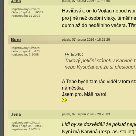
Jena
pátek, 07. srpna 2026 - 17:44:50
registrovaný uživatel
Havířovák: on to Vojtag nepochybně
číslo příspěvku:
19509
registrován:
11-2002
pro jiné než osobní vlaky, téměř ne
durch až do nedělního večera. Třet
Boro
pátek, 07. srpna 2026 - 18:29:26
registrovaný uživatel
číslo příspěvku:
475
Ic540
:
registrován:
7-2008
Takový petiční stánek v Karviné 
nebo Kysučanem že si přestoupí.
A Tebe bych tam rád viděl v tom st
náměstka.
Jsem pro. Máš na to!
Jena
pátek, 07. srpna 2026 - 20:26:03
registrovaný uživatel
Lidi by se dozvěděli že pokud ne
číslo příspěvku:
19510
registrován:
11-2002
Nyní má Karviná (resp. asi sto let