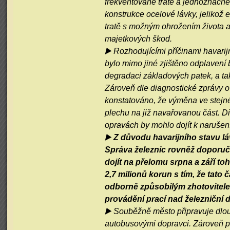
frekventované tratě a jednoznačn
konstrukce ocelové lávky, jelikož 
tratě s možným ohrožením života 
majetkových škod.
▶️ Rozhodujícími příčinami havari
bylo mimo jiné zjištěno odplavení 
degradaci základových patek, a tak
Zároveň dle diagnostické zprávy o
konstatováno, že výměna ve stejné
plechu na již navařovanou část. Di
opravách by mohlo dojít k narušení
▶️
Z důvodu havarijního stavu láv
Správa železnic rovněž doporuči
dojít na přelomu srpna a září to
2,7 milionů korun s tím, že tat
odborně způsobilým zhotovitele
provádění prací nad železniční
▶️ Souběžně město připravuje dlou
autobusovými dopravci. Zároveň po