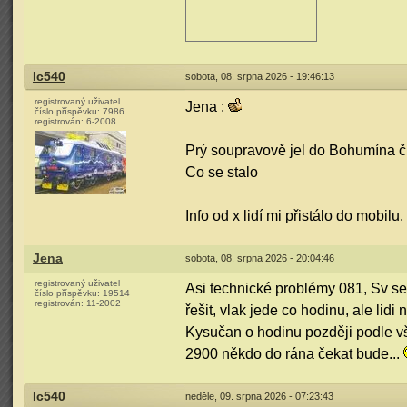
Ic540
sobota, 08. srpna 2026 - 19:46:13
registrovaný uživatel
Jena :
číslo příspěvku:
7986
registrován:
6-2008
Prý soupravově jel do Bohumína či
Co se stalo
Info od x lidí mi přistálo do mobilu.
Jena
sobota, 08. srpna 2026 - 20:04:46
registrovaný uživatel
Asi technické problémy 081, Sv se 
číslo příspěvku:
19514
registrován:
11-2002
řešit, vlak jede co hodinu, ale lid
Kysučan o hodinu později podle vš
2900 někdo do rána čekat bude...
Ic540
neděle, 09. srpna 2026 - 07:23:43