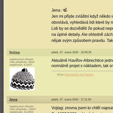
Jena :
Jen mi přijde zvláštní když někdo i
obvolává, vyhledává lidi které by m
Lidi by se dozvěděli že pokud ne
na úplné detaily. Ale ohledně zách
nějak svým způsobem pravdu. Tak t
Vojtag
pátek, 07. srpna 2026 - 16:59:34
registrovaný uživatel
Aktuálně Havířov-Albrechtice jedn
číslo příspěvku:
5816
registrován:
6-2007
normálně projet s nákladem, tak
Moje
fotogalerie na Flickru
Jena
pátek, 07. srpna 2026 - 17:11:59
registrovaný uživatel
Vojtag: zrovna jsem to chtěl napsa
číslo příspěvku:
19507
registrován:
11-2002