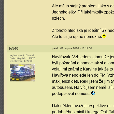
Ale má to stejný problém, jako s
Jednokolejky. Při jakémkoliv zpožd
uzlech.
Z tohoto hlediska je ideální S7 ne
Ale to už je úplně nemožné.
Ic540
pátek, 07. srpna 2026 - 12:11:50
registrovaný uživatel
Havířovák. Vzhledem k tomu že jen 
číslo příspěvku:
7982
registrován:
6-2008
byli požádáni o pomoc tak si o tom
volali mí známí z Karviné jak že t
Havířova nepojede jen do FM. Vzhl
max jejich děti. Řekl jsem že jim t
autobusem. Na víc jsem neměl sílu a
podepisovat nemusí...
I tak někteří uvažují respektive ni
podobného zmínil i kolega Ohl. Tak