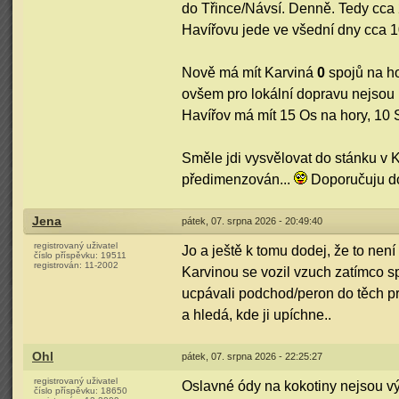
do Třince/Návsí. Denně. Tedy cca 
Havířovu jede ve všední dny cca 1
Nově má mít Karviná
0
spojů na ho
ovšem pro lokální dopravu nejsou n
Havířov má mít 15 Os na hory, 10 
Směle jdi vysvělovat do stánku v 
předimenzován...
Doporučuju dos
Jena
pátek, 07. srpna 2026 - 20:49:40
registrovaný uživatel
Jo a ještě k tomu dodej, že to nen
číslo příspěvku:
19511
registrován:
11-2002
Karvinou se vozil vzuch zatímco sp
ucpávali podchod/peron do těch prá
a hledá, kde ji upíchne..
Ohl
pátek, 07. srpna 2026 - 22:25:27
registrovaný uživatel
Oslavné ódy na kokotiny nejsou v
číslo příspěvku:
18650