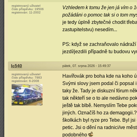
registrovaný uživatel
Vzhledem k tomu že jen já vím o 10
číslo příspěvku:
19506
registrován:
11-2002
požádáni o pomoc tak si o tom mys
je tedy úplně zbytečné chodit třeb
zastupitelstvu) nesedím...
PS: když se zachraňovalo nádraží v
jezdí/jezdili případně tu budovu v
Ic540
pátek, 07. srpna 2026 - 15:49:37
registrovaný uživatel
Havířovák pro boha kde na koho ú
číslo příspěvku:
7983
registrován:
6-2008
Svými slovy jsem podal či popsal i
taky že. Tady je diskuzní fórum n
tak někteří se o to ale nedávno po
ještě tak blbě. Nemyslím Tebe poku
jiných. Označíš ho za demagogii.? 
školkách byl ryze pro Tebe. Byl j
petic. Jsi o dění na radnici/ve mě
podobného