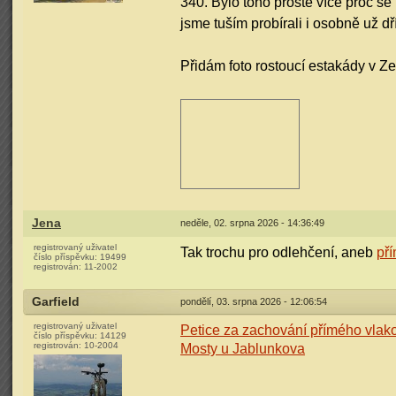
340. Bylo toho prostě více proč se
jsme tuším probírali i osobně už dří
Přidám foto rostoucí estakády v 
Jena
neděle, 02. srpna 2026 - 14:36:49
registrovaný uživatel
Tak trochu pro odlehčení, aneb
pří
číslo příspěvku:
19499
registrován:
11-2002
Garfield
pondělí, 03. srpna 2026 - 12:06:54
registrovaný uživatel
Petice za zachování přímého vlak
číslo příspěvku:
14129
registrován:
10-2004
Mosty u Jablunkova