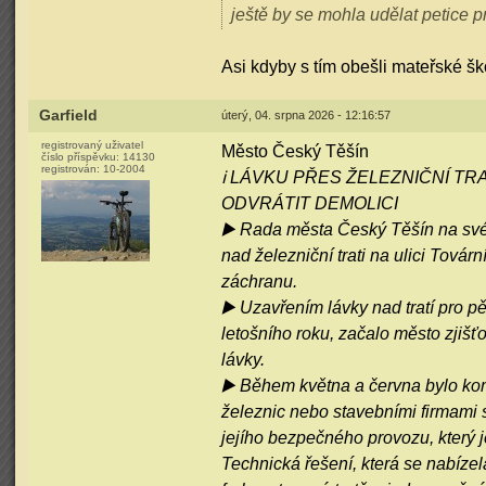
ještě by se mohla udělat petice p
Asi kdyby s tím obešli mateřské ško
Garfield
úterý, 04. srpna 2026 - 12:16:57
registrovaný uživatel
Město Český Těšín
číslo příspěvku:
14130
registrován:
10-2004
ℹ️ LÁVKU PŘES ŽELEZNIČNÍ T
ODVRÁTIT DEMOLICI
▶️ Rada města Český Těšín na své 
nad železniční trati na ulici Továr
záchranu.
▶️ Uzavřením lávky nad tratí pro 
letošního roku, začalo město zjišť
lávky.
▶️ Během května a června bylo kom
železnic nebo stavebními firmami s
jejího bezpečného provozu, který j
Technická řešení, která se nabízel