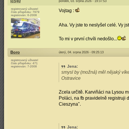
Ic540
pondělí, 03. srpna 2026 - 19:37:53
registrovaný uživatel
Vojtag :
číslo příspěvku:
7979
registrován:
6-2008
Aha. Vy jste to neslyšel celé. Vy js
To mi v první chvíli nedošlo...
Boro
úterý, 04. srpna 2026 - 09:25:13
registrovaný uživatel
číslo příspěvku:
471
Jena
:
registrován:
7-2008
smysl by (možná) měl nějaký vík
Ostravice
Zcela určitě. Karviňáci na Lysou mí
Poláci, na fb pravidelně registruji
Cieszyna".
Jena
: