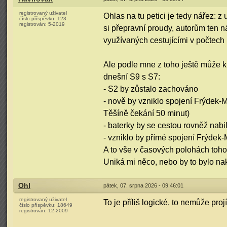
registrovaný uživatel
Ohlas na tu petici je tedy nářez: 
číslo příspěvku:
123
registrován:
5-2019
si přepravní proudy, autorům ten 
využívaných cestujícími v počtech 
Ale podle mne z toho ještě může kr
dnešní S9 s S7:
- S2 by zůstalo zachováno
- nově by vzniklo spojení Frýdek-
Těšíně čekání 50 minut)
- baterky by se cestou rovněž nabi
- vzniklo by přímé spojení Frýdek-
A to vše v časových polohách toho
Uniká mi něco, nebo by to bylo n
Ohl
pátek, 07. srpna 2026 - 09:46:01
registrovaný uživatel
To je příliš logické, to nemůže pro
číslo příspěvku:
18649
registrován:
12-2009