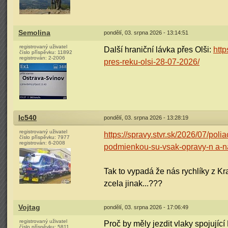
Semolina
pondělí, 03. srpna 2026 - 13:14:51
registrovaný uživatel
Další hraniční lávka přes Olši:
htt
číslo příspěvku:
11892
registrován:
2-2006
pres-reku-olsi-28-07-2026/
Ic540
pondělí, 03. srpna 2026 - 13:28:19
registrovaný uživatel
https://spravy.stvr.sk/2026/07/poli
číslo příspěvku:
7977
registrován:
6-2008
podmienkou-su-vsak-opravy-n a-n
Tak to vypadá že nás rychlíky z K
zcela jinak...???
Vojtag
pondělí, 03. srpna 2026 - 17:06:49
registrovaný uživatel
Proč by měly jezdit vlaky spojují
číslo příspěvku:
5811