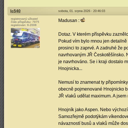
Ic540
sobota, 01. srpna 2026 - 20:46:03
registrovaný uživatel
Madusan :
číslo příspěvku:
7975
registrován:
6-2008
Dotaz. V kterém příspěvku zaznělo
Pokud vím bylo mnou jen detailně
prosinci to zaprvé. A zadruhé že 
navrhovaným JŘ Českotěšínsko. Na 
je navrhováno. Se i kraji dostalo 
Hnojnicka...
Nemusí to znamenat ty připomínky a
obecně pojmenované Hnojnicko bu
JŘ vlaků udělat maximum. A jsem r
Hnojník jako Aspen. Nebo výchozí 
Samozřejmě podotýkám víkendové 
návazností busů a vlaků může dos