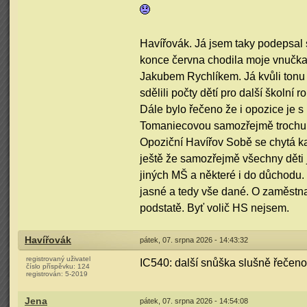
Havířovák. Já jsem taky podepsal 
konce června chodila moje vnučka.
Jakubem Rychlíkem. Já kvůli tonu 
sdělili počty dětí pro další školní
Dále bylo řečeno že i opozice je 
Tomaniecovou samozřejmě trochu bo
Opoziční Havířov Sobě se chytá kaž
ještě že samozřejmě všechny děti 
jiných MŠ a některé i do důchodu. 
jasné a tedy vše dané. O zaměstna
podstatě. Byť volič HS nejsem.
Havířovák
pátek, 07. srpna 2026 - 14:43:32
registrovaný uživatel
IC540: další snůška slušně řečeno
číslo příspěvku:
124
registrován:
5-2019
Jena
pátek, 07. srpna 2026 - 14:54:08