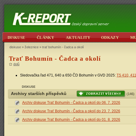
DISKUSE
ČLÁNKY
AKTUALITY
ODKAZY
M
diskuse
»
železnice
» trať bohumín - čadca a okolí
Trať Bohumín - Čadca a okolí
dolů
Sledovačka řad 471, 640 a 650 ČD Bohumín v GVD 2025:
TS 410, 411
DISKUSE
Archivy starších příspěvků
(146)
Archiv diskuse Trať Bohumín - Čadca a okolí do 06. 7. 2026
Archiv diskuse Trať Bohumín - Čadca a okolí do 23. 7. 2026
Archiv diskuse Trať Bohumín - Čadca a okolí do 01. 8. 2026