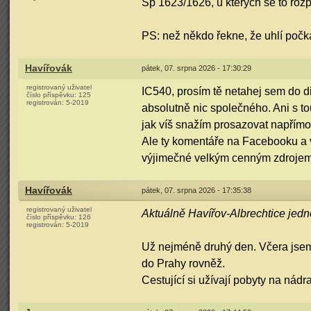
Sp 1623/1626, u kterých se to rozp
PS: než někdo řekne, že uhlí počká,
Havířovák
pátek, 07. srpna 2026 - 17:30:29
registrovaný uživatel
IC540, prosím tě netahej sem do d
číslo příspěvku:
125
registrován:
5-2019
absolutně nic společného. Ani s to
jak víš snažím prosazovat napřímo 
Ale ty komentáře na Facebooku a v 
výjimečné velkým cenným zdrojem o
Havířovák
pátek, 07. srpna 2026 - 17:35:38
registrovaný uživatel
Aktuálně Havířov-Albrechtice jedn
číslo příspěvku:
126
registrován:
5-2019
Už nejméně druhý den. Včera jsem 
do Prahy rovněž.
Cestující si užívají pobyty na nádr