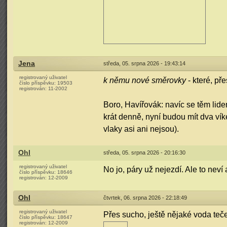
Jena
středa, 05. srpna 2026 - 19:43:14
registrovaný uživatel
k němu nové směrovky
- které, př
číslo příspěvku:
19503
registrován:
11-2002
Boro, Havířovák: navíc se těm lide
krát denně, nyní budou mít dva ví
vlaky asi ani nejsou).
Ohl
středa, 05. srpna 2026 - 20:16:30
registrovaný uživatel
No jo, páry už nejezdí. Ale to neví
číslo příspěvku:
18646
registrován:
12-2009
Ohl
čtvrtek, 06. srpna 2026 - 22:18:49
registrovaný uživatel
Přes sucho, ještě nějaké voda teč
číslo příspěvku:
18647
registrován:
12-2009