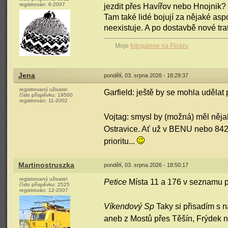
registrován:
6-2007
jezdit přes Havířov nebo Hnojnik?
Tam také lidé bojují za nějaké as
neexistuje. A po dostavbě nové tra
Moje
fotogalerie na Flickru
Jena
pondělí, 03. srpna 2026 - 18:29:37
registrovaný uživatel
Garfield: ještě by se mohla udělat 
číslo příspěvku:
19500
registrován:
11-2002
Vojtag: smysl by (možná) měl něja
Ostravice. Ať už v BENU nebo 842+
prioritu...
Martinostruszka
pondělí, 03. srpna 2026 - 18:50:17
registrovaný uživatel
Petice
Místa 11 a 176 v seznamu pe
číslo příspěvku:
2525
registrován:
12-2007
Víkendový Sp
Taky si přisadím s 
aneb z Mostů přes Těšín, Frýdek n