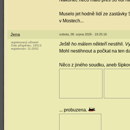
Muselo jet hodně lidí ze zastávky 
v Mostech...
Jena
sobota, 08. srpna 2026 - 19:25:16
registrovaný uživatel
Ještě ho málem někteří nestihli. V
číslo příspěvku:
19513
registrován:
11-2002
Mohl nestihnout a počkat na ten další
Něco z jiného soudku, aneb šípko
... probuzena.