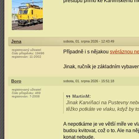
přestupu přímo ke Karvinskému mo
Jena
sobota, 01. srpna 2026 - 12:43:49
registrovaný uživatel
Případně i s nějakou
svéráznou n
číslo příspěvku:
19496
registrován:
11-2002
Jinak, ručník je základním vybaven
Boro
sobota, 01. srpna 2026 - 15:51:18
registrovaný uživatel
číslo příspěvku:
469
MartinM
:
registrován:
7-2008
Jinak Karviňaci na Pustevny nebo
těžko potkáte ve vlaku, když by to 
A nepotkáme je ve větší míře ve vl
budou kvitovat, což o to. Ale na n
konat nebude.