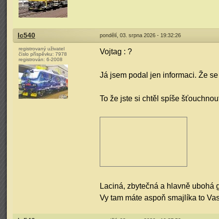
Ic540
pondělí, 03. srpna 2026 - 19:32:26
registrovaný uživatel
Vojtag : ?
číslo příspěvku:
7978
registrován:
6-2008
Já jsem podal jen informaci. Že se
To že jste si chtěl spíše šťouchnou
Laciná, zbytečná a hlavně ubohá ge
Vy tam máte aspoň smajlíka to Va