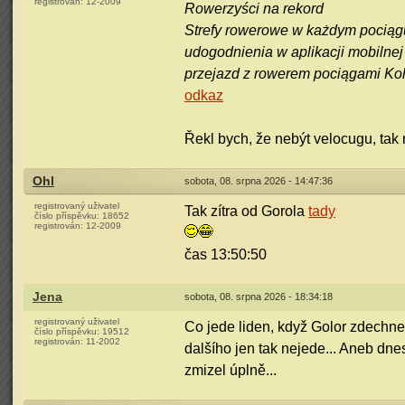
registrován:
12-2009
Rowerzyści na rekord
Strefy rowerowe w każdym pociągu
udogodnienia w aplikacji mobilnej
przejazd z rowerem pociągami Kol
odkaz
Řekl bych, že nebýt velocugu, tak 
Ohl
sobota, 08. srpna 2026 - 14:47:36
registrovaný uživatel
Tak zítra od Gorola
tady
číslo příspěvku:
18652
registrován:
12-2009
čas 13:50:50
Jena
sobota, 08. srpna 2026 - 18:34:18
registrovaný uživatel
Co jede liden, když Golor zdechn
číslo příspěvku:
19512
registrován:
11-2002
dalšího jen tak nejede... Aneb dn
zmizel úplně...