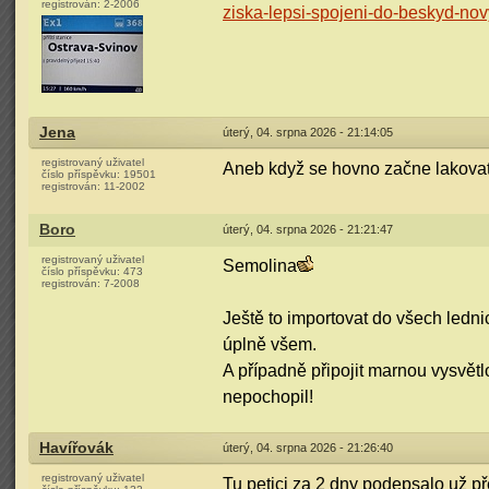
registrován:
2-2006
ziska-lepsi-spojeni-do-beskyd-novy
Jena
úterý, 04. srpna 2026 - 21:14:05
registrovaný uživatel
Aneb když se hovno začne lakovat
číslo příspěvku:
19501
registrován:
11-2002
Boro
úterý, 04. srpna 2026 - 21:21:47
registrovaný uživatel
Semolina
číslo příspěvku:
473
registrován:
7-2008
Ještě to importovat do všech ledn
úplně všem.
A případně připojit marnou vysvět
nepochopil!
Havířovák
úterý, 04. srpna 2026 - 21:26:40
registrovaný uživatel
Tu petici za 2 dny podepsalo už p