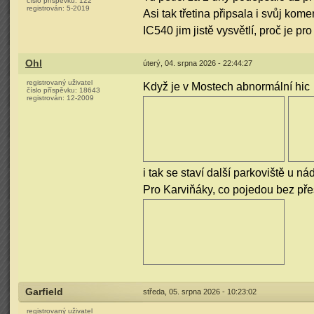
číslo příspěvku:
122
registrován:
5-2019
Asi tak třetina připsala i svůj kom
IC540 jim jistě vysvětlí, proč je pr
Ohl
úterý, 04. srpna 2026 - 22:44:27
registrovaný uživatel
Když je v Mostech abnormální hic
číslo příspěvku:
18643
registrován:
12-2009
i tak se staví další parkoviště u nád
Pro Karviňáky, co pojedou bez př
Garfield
středa, 05. srpna 2026 - 10:23:02
registrovaný uživatel