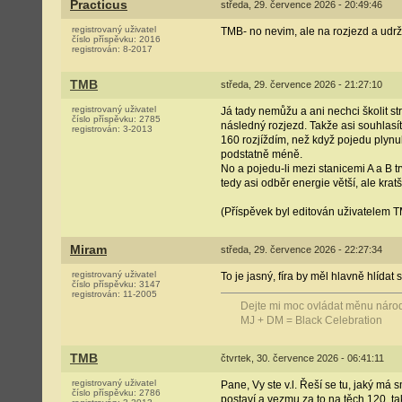
Practicus
středa, 29. července 2026 - 20:49:46
registrovaný uživatel
TMB- no nevim, ale na rozjezd a udrže
číslo příspěvku:
2016
registrován:
8-2017
TMB
středa, 29. července 2026 - 21:27:10
registrovaný uživatel
Já tady nemůžu a ani nechci školit st
číslo příspěvku:
2785
následný rozjezd. Takže asi souhlasí
registrován:
3-2013
160 rozjíždím, než když pojedu plynu
podstatně méně.
No a pojedu-li mezi stanicemi A a B 
tedy asi odběr energie větší, ale kratš
(Příspěvek byl editován uživatelem T
Miram
středa, 29. července 2026 - 22:27:34
registrovaný uživatel
To je jasný, fíra by měl hlavně hlída
číslo příspěvku:
3147
registrován:
11-2005
Dejte mi moc ovládat měnu národa
MJ + DM = Black Celebration
TMB
čtvrtek, 30. července 2026 - 06:41:11
registrovaný uživatel
Pane, Vy ste v.l. Řeší se tu, jaký má
číslo příspěvku:
2786
postaví a vezmu za to na těch 120, ta