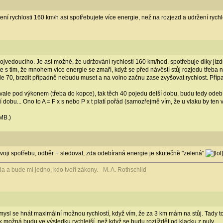
ní rychlosti 160 km/h asi spotřebujete více energie, než na rozjezd a udržení rychl
rojvedoucího. Je asi možné, že udržování rychlosti 160 km/hod. spotřebuje díky jíz
te s tím, že mnohem více energie se zmaří, když se před návěstí stůj rozjedu třeba
le 70, brzdít případně nebudu muset a na volno začnu zase zvyšovat rychlost. Příp
trvale pod výkonem (třeba do kopce), tak těch 40 pojedu delší dobu, budu tedy odeb
í dobu... Ono to A = F x s nebo P x t platí pořád (samozřejmě vím, že u vlaku by ten vzo
MB.)
t svoji spotřebu, odběr + sledovat, zda odebíraná energie je skutečně "zelená"
 a bude mi jedno, kdo tvoří zákony. - M. A. Rothschild
 smysl se hnát maximální možnou rychlostí, když vím, že za 3 km mám na stůj. Tady 
k možná budu ve výsledku rychlejší, než když se budu rozjíždět od klacku z nuly.