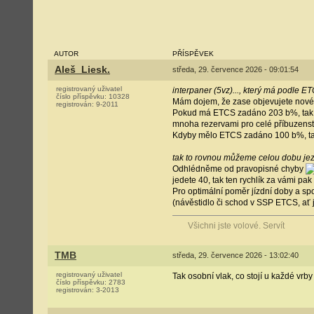
AUTOR
PŘÍSPĚVEK
Aleš_Liesk.
středa, 29. července 2026 - 09:01:54
registrovaný uživatel
interpaner (5vz)..., který má podle 
číslo příspěvku:
10328
Mám dojem, že zase objevujete nové 
registrován:
9-2011
Pokud má ETCS zadáno 203 b%, tak si 
mnoha rezervami pro celé příbuzenstv
Kdyby mělo ETCS zadáno 100 b%, tak s
tak to rovnou můžeme celou dobu jezdi
Odhlédněme od pravopisné chyby
jedete 40, tak ten rychlík za vámi pa
Pro optimální poměr jízdní doby a spo
(návěstidlo či schod v SSP ETCS, ať 
Všichni jste volové. Servít
TMB
středa, 29. července 2026 - 13:02:40
registrovaný uživatel
Tak osobní vlak, co stojí u každé vrb
číslo příspěvku:
2783
registrován:
3-2013