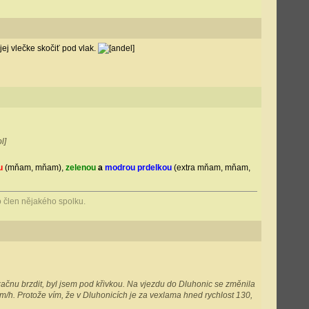
jej vlečke skočiť pod vlak.
u
(mňam, mňam),
zelenou
a
modrou prdelkou
(extra mňam, mňam,
 člen nějakého spolku.
čnu brzdit, byl jsem pod křivkou. Na vjezdu do Dluhonic se změnila
m/h. Protože vím, že v Dluhonicích je za vexlama hned rychlost 130,