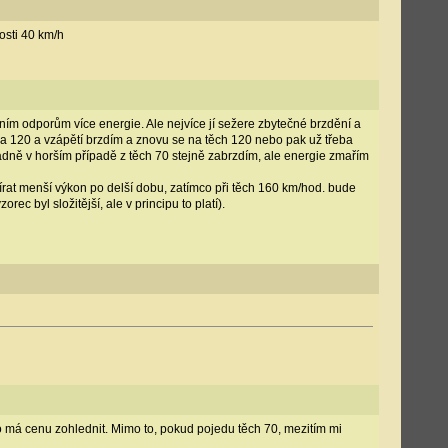
osti 40 km/h
dním odporům více energie. Ale nejvíce jí sežere zbytečné brzdění a
 na 120 a vzápětí brzdím a znovu se na těch 120 nebo pak už třeba
adně v horším případě z těch 70 stejně zabrzdím, ale energie zmařím
írat menší výkon po delší dobu, zatímco při těch 160 km/hod. bude
rec byl složitější, ale v principu to platí).
to má cenu zohlednit. Mimo to, pokud pojedu těch 70, mezitím mi