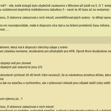
mě? - víte, kolik kolegů bylo zbytečně zastaveno v Břeclavi při jízdě na 5. či 7. kolej
vzdálenost doplněná indikátorovou tabulkou 5 - navíc ta 40 byla až za vexlama)- 
ejsou, či dokonce zakazovat o nich mluvit, zesměšňovat jejich autory - to dělají op
a nic nezodpovídáte, máte k dispozici více dat a na řešení problémů času měsíce, či 
l......
témem, který má k dispozici všechny údaje z ertms
 zdaleka nemáme, dostáváme jen předvýběr pro AFB. Oproti fírovi dostáváme navíc je
displeji vidí jen zlomek
 nějakých pár sekund to jsou 2/3.
 a dovolené rychlosti 35-40 km/h Vám nezaručí, že tu následnou brzdnou křivku, kte
íná.
 tak na srpečku u rychloměru, ale v plánovací oblasti jsou nějaké další zuby vidět 
tom výkonu jsi...?
ejsou, či dokonce zakazovat o nich mluvit
považoval za problém, rozhodně nemlčel, a mluvil o tom docela nahlas už v dobách p