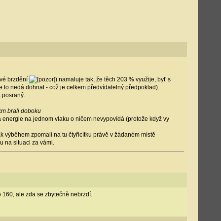
ové brzdění
) namaluje tak, že těch 203 % využije, byť s
e to nedá dohnat - což je celkem předvídatelný předpoklad).
k posraný.
 km brali doboku
 energie na jednom vlaku o ničem nevypovídá (protože když vy
lak výběhem zpomalí na tu čtyřicítku právě v žádaném místě
u na situaci za vámi.
o 160, ale zda se zbytečně nebrzdí.