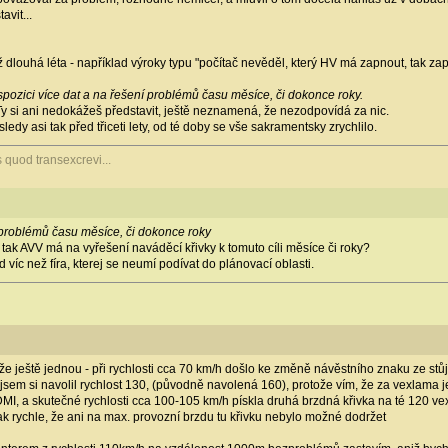
avit...
ž dlouhá léta - například výroky typu "počítač nevěděl, který HV má zapnout, tak zap
spozici více dat a na řešení problémů času měsíce, či dokonce roky.
y si ani nedokážeš představit, ještě neznamená, že nezodpovídá za nic.
edy asi tak před třiceti lety, od té doby se vše sakramentsky zrychlilo.
s quod transexcrevi...
í problémů času měsíce, či dokonce roky
, tak AVV má na vyřešení naváděcí křivky k tomuto cíli měsíce či roky?
 víc než fíra, kterej se neumí podívat do plánovací oblasti.
 takže ještě jednou - při rychlosti cca 70 km/h došlo ke změně návěstního znaku ze s
že jsem si navolil rychlost 130, (původně navolená 160), protože vím, že za vexlama 
MI, a skutečné rychlosti cca 100-105 km/h pískla druhá brzdná křivka na té 120 vexl
ak rychle, že ani na max. provozní brzdu tu křivku nebylo možné dodržet