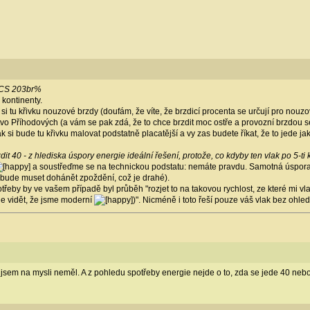
ETCS 203br%
kontinenty.
tu křivku nouzové brzdy (doufám, že víte, že brzdicí procenta se určují pro nouz
o Příhodových (a vám se pak zdá, že to chce brzdit moc ostře a provozní brzdou s
i bude tu křivku malovat podstatně placatější a vy zas budete říkat, že to jede ja
t 40 - z hlediska úspory energie ideální řešení, protože, co kdyby ten vlak po 5-ti
a soustřeďme se na technickou podstatu: nemáte pravdu. Samotná úspora
k bude muset dohánět zpoždění, což je drahé).
třeby by ve vašem případě byl průběh "rozjet to na takovou rychlost, ze které mi v
je vidět, že jsme moderní
)". Nicméně i toto řeší pouze váš vlak bez ohled
y jsem na mysli neměl. A z pohledu spotřeby energie nejde o to, zda se jede 40 neb