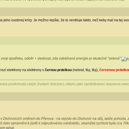
a jeho osobnej krízy. Je možno lepšie, že to ventiluje takto, než keby mal na tej svo
at svoji spotřebu, odběr + sledovat, zda odebíraná energie je skutečně "zelená"
chozí elektrony na elektrony s
černou prdelkou
(nebrat, tfuj, tfuj),
červenou prdelko
osoba prodchnutá celým životem železnicí, nikoliv jako zaměstnanec dopravce nebo
 Dluhonicích směrem do Přerova - na vejzdu do Dluhonic na stůj, takže pohoda, za
S dalo oprávnění k jízdě k odjezdovému návěstidlu, okamžitá rychlost byla cca 70k
sem tahat.