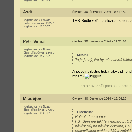
registrován:
3-2013
Asdf
čtvrtek, 30. července 2026 - 09:47:50
registrovaný uživatel
TMB: Buďte v kľude, slúžite ako terapi
číslo příspěvku:
12244
registrován:
5-2007
Petr_Šimral
čtvrtek, 30. července 2026 - 11:21:44
registrovaný uživatel
číslo příspěvku:
13485
Miram
:
registrován:
5-2002
To je jasný, fíra by měl hlavně hlíd
Ano. Je nezbytně třeba, aby třídil pří
mňam)
Tento názor píši jako soukromá 
Mladějov
čtvrtek, 30. července 2026 - 12:34:16
registrovaný uživatel
číslo příspěvku:
27309
Practicus
:
registrován:
3-2007
Hajnej - interpanter
PS.: Semnou takhle vydrbalo ETCS v
návěst stůj na návěst výstraha, ETC
nastavil jsem rychlost 130 a začal j