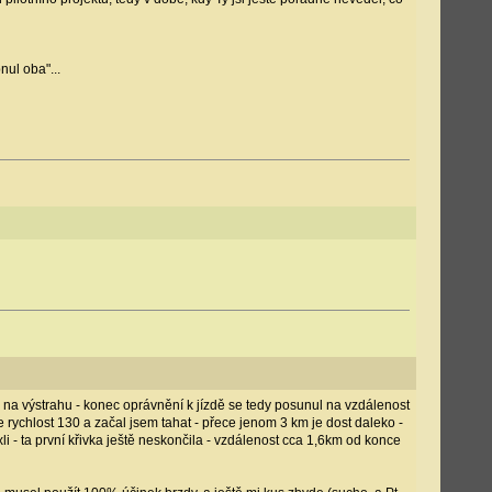
nul oba"...
tůj na výstrahu - konec oprávnění k jízdě se tedy posunul na vzdálenost
je rychlost 130 a začal jsem tahat - přece jenom 3 km je dost daleko -
i - ta první křivka ještě neskončila - vzdálenost cca 1,6km od konce