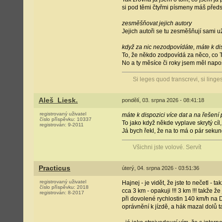
si pod těmi čtyřmi písmeny máš předst
zesměšňovat jejich autory
Jejich autoři se tu zesměšňují sami u
když za nic nezodpovídáte, máte k di
To, že někdo zodpovídá za něco, co T
No a ty měsíce či roky jsem měl naposl
Si leges quod transcrevi, si linge
Aleš_Liesk.
pondělí, 03. srpna 2026 - 08:41:18
registrovaný uživatel
máte k dispozici více dat a na řešen
číslo příspěvku:
10337
To jako když někde vyplave skrytý cíl
registrován:
9-2011
Já bych řekl, že na to má o pár sekund
Všichni jste volové. Servít
Practicus
úterý, 04. srpna 2026 - 03:51:36
registrovaný uživatel
Hajnej - je vidět, že jste to nečetl -
číslo příspěvku:
2018
cca 3 km - opakuji !!! 3 km !!! takže 
registrován:
8-2017
při dovolené rychlostin 140 km/h na D
oprávnění k jízdě, a hák mazal dolů t