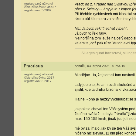
registrovaný uživatel
Pract:
od z. Hradec nad Svitavou (pře
číslo příspěvku:
35687
přes z. Svitavy - Lány je to z kopce (
registrován:
5-2002
Při těchhle rychlostech má klasická s
skoro půl kilometru za snížením rychl
ML:
Já bych řekl "nechat výběh".
Já bych to řekl taky.
Nejhorší na tom je, že na celý depo s
kalamita, což pak různí dutohlavci ty
Si leges quod transcrevi, si linge
Practicus
pondělí, 03. srpna 2026 - 01:54:15
registrovaný uživatel
Mladějov - to, že jsem si tam nastav
číslo příspěvku:
2017
registrován:
8-2017
tady jde o to, že ani rozdíl skutečné
zjistit, kde ta druhá brzdná křivka zač
Hajnej - ono je hezký vychloubat se s
jakpak se choval ten Váš systém pod L
žlutého světla? - to byla "skvělá" jíz
max. 150-155 km/h, jinak jste jeli neu
mě by zajímalo, jak by se ten Váš syst
ničeho nic zjevila.. (2 km před konce