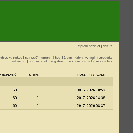
« předcházející
|
další »
|
obrázky
(
odtud
|
na mapě
) |
strom
|
3 hod.
|
1 den
|
týden
|
vzhled
|
nápověda
odhlášení
|
úprava profilu
|
registrace
|
seznam uživatelů
|
moderátoři
PŘÍSPĚVKŮ
STRAN
POSL. PŘÍSPĚVEK
60
1
30. 6. 2026 18:53
60
1
20. 7. 2026 14:38
60
1
29. 7. 2026 08:37