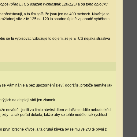
 kopce (před ETCS osazen rychlostník 120/125) a od toho oblouku
epředstavují, a to tím spíš, že jsou jen na 400 metrech. Navíc je to
á pražádnej vliv, z té 125 na 120 to spadne úplně v pohodě výběhem.
řebu se tu vypisovat, vzbuzuje to dojem, že je ETCS nějaká strašlivá
rá se Vám náhle a bez upozornění zjeví, dodržíte, protože nemáte jak
ý jich na displeji vidí jen zlomek
ože nevěděl, jestli za tímto návěstidlem v dalším oddíle nebude kód
jízdy - a tak pořád dokola, takže aby se tohle nedělo, tak rychlost
o první brzdné křivce, a ta druhá křivka by se mu ve 2/3 té první z