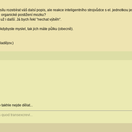
 rozebírat váš dalsí popis, ale reakce inteligentního strojvůdce s el. jednotkou je př
ké organické postižení mozku?
už i další. Já bych řekl "nechat výběh".
 kdybyste myslel, tak jich máte půlku (obecně).
ladějov.)
 takhle nejde dělat...
s quod transexcrevi...