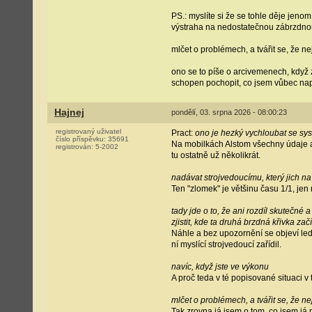
PS.: myslíte si že se tohle děje jenom 
výstraha na nedostatečnou zábrzdnou 
mlčet o problémech, a tvářit se, že n
ono se to píše o arcivemenech, když z
schopen pochopit, co jsem vůbec napsa
Hajnej
pondělí, 03. srpna 2026 - 08:00:23
registrovaný uživatel
Pract:
ono je hezký vychloubat se sys
číslo příspěvku:
35691
Na mobilkách Alstom všechny údaje ani
registrován:
5-2002
tu ostatně už několikrát.
nadávat strojvedoucímu, který jich na 
Ten "zlomek" je většinu času 1/1, jen
tady jde o to, že ani rozdíl skutečné
zjistit, kde ta druhá brzdná křivka zač
Náhle a bez upozornění se objeví leda
ní myslící strojvedoucí zařídil.
navíc, když jste ve výkonu
A proč teda v té popisované situaci v 
mlčet o problémech, a tvářit se, že n
Tak zrovna já jsem o tom, co jsem já 