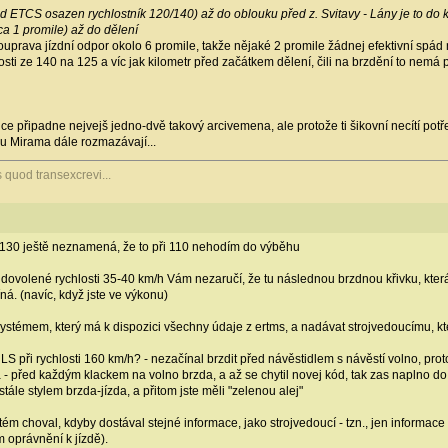
d ETCS osazen rychlostník 120/140) až do oblouku před z. Svitavy - Lány je to do
cca 1 promile) až do dělení
ouprava jízdní odpor okolo 6 promile, takže nějaké 2 promile žádnej efektivní spád n
osti ze 140 na 125 a víc jak kilometr před začátkem dělení, čili na brzdění to nem
ice připadne nejvejš jedno-dvě takový arcivemena, ale protože ti šikovní necítí pot
pu Mirama dále rozmazávají...
s quod transexcrevi...
il 130 ještě neznamená, že to při 110 nehodím do výběhu
 a dovolené rychlosti 35-40 km/h Vám nezaručí, že tu následnou brzdnou křivku, kte
íná. (navíc, když jste ve výkonu)
ystémem, který má k dispozici všechny údaje z ertms, a nadávat strojvedoucímu, kter
S při rychlosti 160 km/h? - nezačínal brzdit před návěstidlem s návěstí volno, prot
da - před každým klackem na volno brzda, a až se chytil novej kód, tak zas naplno do 
stále stylem brzda-jízda, a přitom jste měli "zelenou alej"
ém choval, kdyby dostával stejné informace, jako strojvedoucí - tzn., jen informace 
m oprávnění k jízdě).