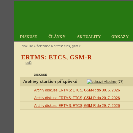
DISKUSE
ČLÁNKY
AKTUALITY
ODKAZY
diskuse
»
železnice
» ertms: etcs, gsm-r
ERTMS: ETCS, GSM-R
dolů
DISKUSE
Archivy starších příspěvků
(78)
Archiv diskuse ERTMS: ETCS, GSM-R do 30. 6. 2026
Archiv diskuse ERTMS: ETCS, GSM-R do 20. 7. 2026
Archiv diskuse ERTMS: ETCS, GSM-R do 29. 7. 2026