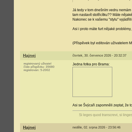
Já tedy v tom dnešním vedru nemám sílu
tam nastavít stotřicítku?? Máte něja
Nakonec se k vašemu "stylu" vyjádřili 
Asi i proto máte furt nějaké problémy,
(Příspěvek byl editován uživatelem M
Hajnej
čtvrtek, 30. července 2026 - 20:32:37
registrovaný uživatel
Jedna fotka pro Brama:
číslo příspěvku:
35680
registrován:
5-2002
Asi se Švýcaři zapomněli zeptat, že to
Si leges quod transcrevi, si linge
Hajnej
neděle, 02. srpna 2026 - 23:56:46