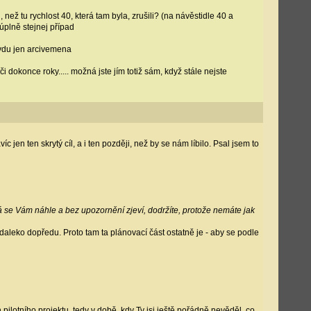
, než tu rychlost 40, která tam byla, zrušili? (na návěstidle 40 a
úplně stejnej případ
ravdu jen arcivemena
dokonce roky..... možná jste jím totiž sám, když stále nejste
n ten skrytý cíl, a i ten později, než by se nám líbilo. Psal jsem to
rá se Vám náhle a bez upozornění zjeví, dodržíte, protože nemáte jak
daleko dopředu. Proto tam ta plánovací část ostatně je - aby se podle
ilotního projektu, tedy v době, kdy Ty jsi ještě pořádně nevěděl, co