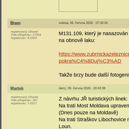
Bram
sobota, 06. června 2026 - 07:30:26
registrovaný uživatel
M131.109, který je nasazován 
číslo příspěvku:
17504
registrován:
4-2003
na obnově laku:
https://www.zubrnickazelez
pokra%C4%8Duj%C3%AD
Takže brzy bude další fotogeni
Martek
úterý, 09. června 2026 - 20:43:38
registrovaný uživatel
Z návrhu JŘ turistických linek:
číslo příspěvku:
267
registrován:
7-2017
Na trati Most Moldava upraven
(Dnes pouze na Moldavě)
Na trati Straškov Libochovice 
Loun.