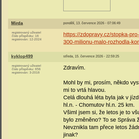
Mirda
pondělí, 13. července 2026 - 07:06:49
registrovaný uživatel
https://zdopravy.cz/stopka-pro
číslo příspěvku:
16
registrován:
12-2024
300-milionu-malo-rozhodla-ko
kyklop499
středa, 15. července 2026 - 22:59:25
registrovaný uživatel
Zdravím.
číslo příspěvku:
656
registrován:
3-2016
Mohl by mi, prosím, někdo vys
mi to vrtá hlavou.
Celá dlouhá léta byla jak v jí
hl.n. - Chomutov hl.n. 25 km.
Všiml jsem si, že letos je to 
bylo změněno? To se Správa že
Nevznikla tam přece letos žádná
jinak?