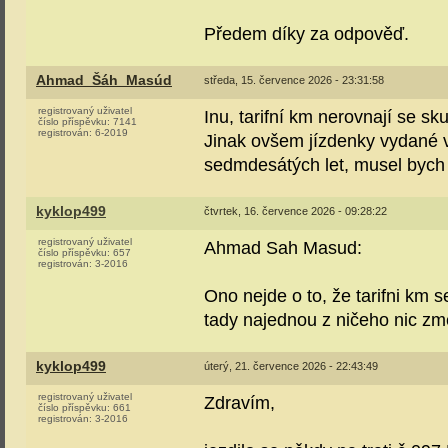
Předem díky za odpověď.
Ahmad_Šáh_Masúd
středa, 15. července 2026 - 23:31:58
registrovaný uživatel
Inu, tarifní km nerovnají se s
číslo příspěvku:
7141
registrován:
6-2019
Jinak ovšem jízdenky vydané v
sedmdesátých let, musel bych 
kyklop499
čtvrtek, 16. července 2026 - 09:28:22
registrovaný uživatel
Ahmad Sah Masud:
číslo příspěvku:
657
registrován:
3-2016
Ono nejde o to, že tarifni km se
tady najednou z ničeho nic zm
kyklop499
úterý, 21. července 2026 - 22:43:49
registrovaný uživatel
Zdravím,
číslo příspěvku:
661
registrován:
3-2016