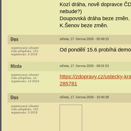
Kozí dráha, nově dopravce ČD,
nebude?)
Doupovská dráha beze změn.
K.Šenov beze změn.
Dgs
středa, 17. června 2026 - 05:49:15
registrovaný uživatel
Od pondělí 15.6 probíhá demol
číslo příspěvku:
151
registrován:
2-2019
Mirda
středa, 17. června 2026 - 08:01:53
registrovaný uživatel
https://zdopravy.cz/ustecky-kr
číslo příspěvku:
14
registrován:
12-2024
285781
Dgs
středa, 17. června 2026 - 10:40:38
registrovaný uživatel
číslo příspěvku:
152
registrován:
2-2019