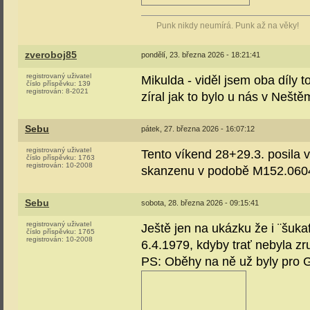
Punk nikdy neumírá. Punk až na věky!
zveroboj85
pondělí, 23. března 2026 - 18:21:41
registrovaný uživatel
Mikulda - viděl jsem oba díly 
číslo příspěvku:
139
registrován:
8-2021
zíral jak to bylo u nás v Neštěm
Sebu
pátek, 27. března 2026 - 16:07:12
registrovaný uživatel
Tento víkend 28+29.3. posila 
číslo příspěvku:
1763
registrován:
10-2008
skanzenu v podobě M152.06
Sebu
sobota, 28. března 2026 - 09:15:41
registrovaný uživatel
Ještě jen na ukázku že i ¨šuka
číslo příspěvku:
1765
registrován:
10-2008
6.4.1979, kdyby trať nebyla z
PS: Oběhy na ně už byly pro