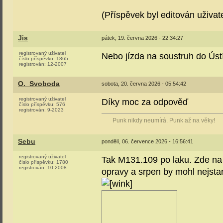
(Příspěvek byl editován uživat
Jis
pátek, 19. června 2026 - 22:34:27
registrovaný uživatel
Nebo jízda na soustruh do Úst
číslo příspěvku:
1865
registrován:
12-2007
O._Svoboda
sobota, 20. června 2026 - 05:54:42
registrovaný uživatel
Díky moc za odpověď
číslo příspěvku:
576
registrován:
9-2023
Punk nikdy neumírá. Punk až na věky!
Sebu
pondělí, 06. července 2026 - 16:56:41
registrovaný uživatel
Tak M131.109 po laku. Zde na 
číslo příspěvku:
1780
registrován:
10-2008
opravy a srpen by mohl nejstar