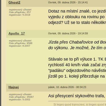
Ghost2
čtvrtek, 09. dubna 2026 - 15:14:41
registrovaný uživatel
Dotaz na místní znalé, co jez
číslo příspěvku:
657
registrován:
5-2019
vyjedu z oblouku na rovinu po
odjezd? Už se to stalo několikr
Apollo_17
čtvrtek, 09. dubna 2026 - 19:14:59
registrovaný uživatel
Jízda přes Chabařovice od Boh
číslo příspěvku:
9588
registrován:
8-2007
do výkonu. Je možné, že tím o
Stávalo se to při výluce 1. TK
rychlostí 40 km/h vlak začal z
"padáku" odjezdového návěstid
jízdě po 1. koleji přibrzďuje n
Hajnej
pátek, 10. dubna 2026 - 00:34:23
registrovaný uživatel
Asi přesycení stykového trafa, 
číslo příspěvku:
35087
registrován:
5-2002
Si leges quod transcrevi, si linges quod t