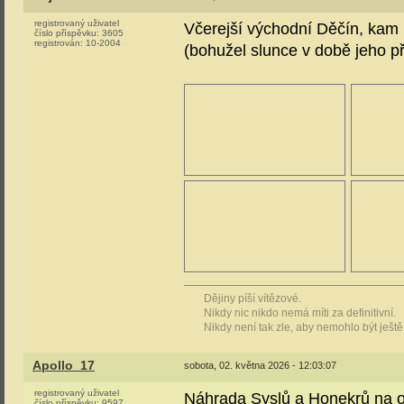
registrovaný uživatel
Včerejší východní Děčín, kam m
číslo příspěvku:
3605
registrován:
10-2004
(bohužel slunce v době jeho pří
Dějiny píší vítězové.
Nikdy nic nikdo nemá míti za definitivní.
Nikdy není tak zle, aby nemohlo být ještě
Apollo_17
sobota, 02. května 2026 - 12:03:07
registrovaný uživatel
Náhrada Syslů a Honekrů na os
číslo příspěvku:
9597