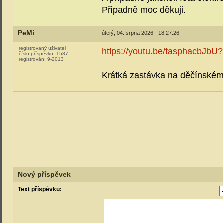
Případně moc děkuji.
PeMi
úterý, 04. srpna 2026 - 18:27:26
registrovaný uživatel
https://youtu.be/tasphacbJ
číslo příspěvku:
1537
registrován:
9-2013
Krátká zastávka na děčínském
Nový příspěvek
Text příspěvku: