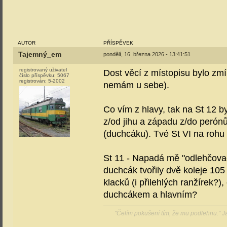
AUTOR
PŘÍSPĚVEK
Tajemný_em
pondělí, 16. března 2026 - 13:41:51
registrovaný uživatel
Dost věcí z místopisu bylo zm
číslo příspěvku:
5067
registrován:
5-2002
nemám u sebe).
Co vím z hlavy, tak na St 12 b
z/od jihu a západu z/do perón
(duchcáku). Tvé St VI na rohu 
St 11 - Napadá mě "odlehčovací
duchcák tvořily dvě koleje 105
klacků (i přilehlých ranžírek?
duchcákem a hlavním?
"Čelím pokušení tím, že mu podlehnu." 