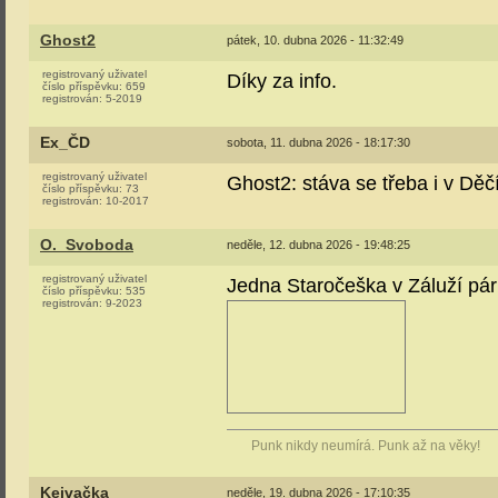
Ghost2
pátek, 10. dubna 2026 - 11:32:49
registrovaný uživatel
Díky za info.
číslo příspěvku:
659
registrován:
5-2019
Ex_ČD
sobota, 11. dubna 2026 - 18:17:30
registrovaný uživatel
Ghost2: stáva se třeba i v Děčí
číslo příspěvku:
73
registrován:
10-2017
O._Svoboda
neděle, 12. dubna 2026 - 19:48:25
registrovaný uživatel
Jedna Staročeška v Záluží pár 
číslo příspěvku:
535
registrován:
9-2023
Punk nikdy neumírá. Punk až na věky!
Kejvačka
neděle, 19. dubna 2026 - 17:10:35