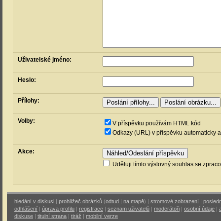
Uživatelské jméno:
Heslo:
Přílohy:
Volby:
V příspěvku používám HTML kód
Odkazy (URL) v příspěvku automaticky a
Akce:
Uděluji tímto výslovný souhlas se zprac
hledání v diskusi
|
prohlížeč obrázků
(
odtud
|
na mapě
) |
stromové zobrazení
|
posledn
odhlášení
|
úprava profilu
|
registrace
|
seznam uživatelů
|
moderátoři
|
osobní údaje
|
diskuse
|
titulní strana
|
tiráž
|
mobilní verze