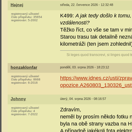
Hajnej
středa, 22. července 2026 - 12:32:48
registrovaný uživatel
K499:
A jak tedy došlo k tomu
číslo příspěvku:
35654
registrován:
5-2002
vzdálenosti?
Těžko říct, co vše se tam v min
Starou trasu tak detailně nez
kilometráži (ten jsem zohlednil
Si leges quod transcrevi, si linges quod t
honzaklonfar
pondělí, 03. srpna 2026 - 18:23:12
registrovaný uživatel
https://www.idnes.cz/usti/zpra
číslo příspěvku:
8668
registrován:
6-2016
opozice.A260803_130326_usti
Johnny
úterý, 04. srpna 2026 - 08:16:57
registrovaný uživatel
Zdravím,
číslo příspěvku:
4
registrován:
7-2022
neměl by prosím někdo fotku 
byla na obě strany vazba na 
A případně jakékoli fota elekt