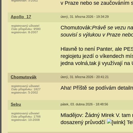
registrován:
5-2002
v Praze nebo se zaučováním st
Apollo_17
úterý, 31. března 2026 - 19:34:29
registrovaný uživatel
Chomutovák:
Právě se vezu na
číslo příspěvku:
9580
registrován:
8-2007
souvisí s výlukou v Praze neb
Hlavně to není Panter, ale PE
regiojetu jezdí o víkendech mí
jedna volná,tak ji využívají na 
Chomutovák
úterý, 31. března 2026 - 20:41:21
registrovaný uživatel
Aha! Příště se podívám detail
číslo příspěvku:
1827
registrován:
5-2002
Sebu
pátek, 03. dubna 2026 - 18:48:56
registrovaný uživatel
Mladějov: Žádný Mirek V. tam ne
číslo příspěvku:
1766
registrován:
10-2008
dosazený průvodčí
Teh