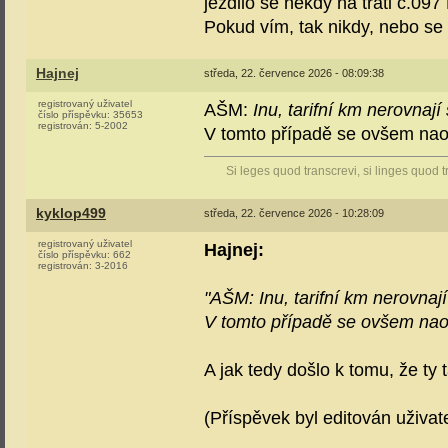
jezdilo se někdy na trati č.09
Pokud vím, tak nikdy, nebo se
Hajnej
středa, 22. července 2026 - 08:09:38
registrovaný uživatel
AŠM:
Inu, tarifní km nerovnaj
číslo příspěvku:
35653
registrován:
5-2002
V tomto případě se ovšem nao
Si leges quod transcrevi, si linges quod t
kyklop499
středa, 22. července 2026 - 10:28:09
registrovaný uživatel
Hajnej:
číslo příspěvku:
662
registrován:
3-2016
"AŠM: Inu, tarifní km nerovnaj
V tomto případě se ovšem naop
A jak tedy došlo k tomu, že ty
(Příspěvek byl editován uživa