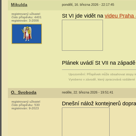
Mikulda
pondělí, 16. března 2026 - 22:17:45
registrovaný uživatel
St VI jde vidět na
videu Praha 
číslo příspěvku:
4401
registrován:
3-2006
Plánek uvádí St VII na západě 
Upozornění: Příspěvek může obsahovat stopy i
Vyrobeno v závodě, který zpracovává vzdálené v
O._Svoboda
neděle, 22. března 2026 - 19:51:41
registrovaný uživatel
Dnešní nálož kontejnerů dopr
číslo příspěvku:
530
registrován:
9-2023