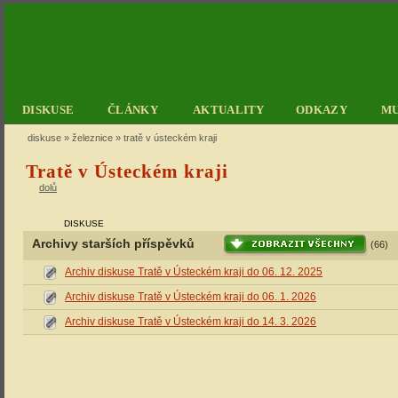
DISKUSE
ČLÁNKY
AKTUALITY
ODKAZY
M
diskuse
»
železnice
» tratě v ústeckém kraji
Tratě v Ústeckém kraji
dolů
DISKUSE
Archivy starších příspěvků
(66)
Archiv diskuse Tratě v Ústeckém kraji do 06. 12. 2025
Archiv diskuse Tratě v Ústeckém kraji do 06. 1. 2026
Archiv diskuse Tratě v Ústeckém kraji do 14. 3. 2026