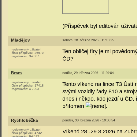
(Příspěvek byl editován uživa
Mladějov
sobota, 28. března 2026 - 11:10:25
registrovaný uživatel
Ten obličej fíry je mi povědomý 
číslo příspěvku:
26670
registrován:
3-2007
ČD?
Bram
neděle, 29. března 2026 - 11:29:04
registrovaný uživatel
Tento víkend na lince T3 Ústí 
číslo příspěvku:
17418
registrován:
4-2003
svými vozidly řady 810 a strojv
dnes i někdo, kdo jezdí u ČD, ř
přítomen
.
Rychloběžka
pondělí, 30. března 2026 - 19:08:54
registrovaný uživatel
Víkend 28.-29.3.2026 na Zubr
číslo příspěvku:
4732
registrován:
9-2013