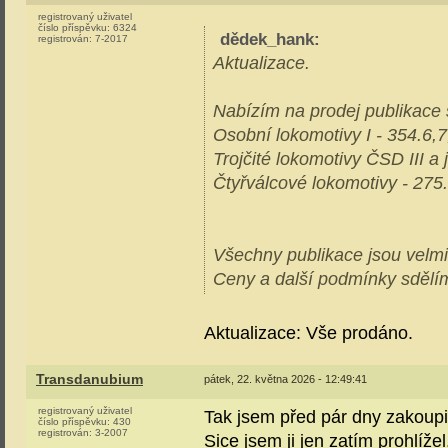
registrovaný uživatel
číslo příspěvku:
6324
dědek_hank
:
registrován:
7-2017
Aktualizace.
Nabízím na prodej publikace 
Osobní lokomotivy I - 354.6,7
Trojčité lokomotivy ČSD III a
Čtyřválcové lokomotivy - 275.
Všechny publikace jsou velmi
Ceny a další podmínky sděl
Aktualizace: Vše prodáno.
Transdanubium
pátek, 22. května 2026 - 12:49:41
registrovaný uživatel
Tak jsem před pár dny zakoupil
číslo příspěvku:
430
registrován:
3-2007
Sice jsem ji jen zatím prohlíže