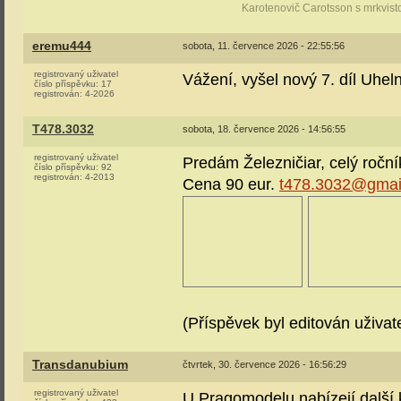
Karotenovič Carotsson s mrkvist
eremu444
sobota, 11. července 2026 - 22:55:56
registrovaný uživatel
Vážení, vyšel nový 7. díl Uheln
číslo příspěvku:
17
registrován:
4-2026
T478.3032
sobota, 18. července 2026 - 14:56:55
registrovaný uživatel
Predám Železničiar, celý ročn
číslo příspěvku:
92
registrován:
4-2013
Cena 90 eur.
t478.3032@gmai
(Příspěvek byl editován uživat
Transdanubium
čtvrtek, 30. července 2026 - 16:56:29
registrovaný uživatel
U Pragomodelu nabízejí další 