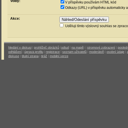
Volby:
V příspěvku používám HTML kód
Odkazy (URL) v příspěvku automaticky a
Akce:
Uděluji tímto výslovný souhlas se zprac
hledání v diskusi
|
prohlížeč obrázků
(
odtud
|
na mapě
) |
stromové zobrazení
|
posledn
odhlášení
|
úprava profilu
|
registrace
|
seznam uživatelů
|
moderátoři
|
osobní údaje
|
diskuse
|
titulní strana
|
tiráž
|
mobilní verze