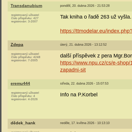
Transdanubium
pondělí, 20. dubna 2026 - 21:53:28
registrovaný uživatel
Tak kniha o řadě 263 už vyšla.
číslo příspěvku:
427
registrován:
3-2007
https://ttmodelar.eu/index.ph
Zdepa
úterý, 21. dubna 2026 - 13:12:52
registrovaný uživatel
další příspěvek z pera Mgr.Bo
číslo příspěvku:
4248
registrován:
7-2005
https://www.npu.cz/cs/e-shop
zapadni-sit
eremu444
středa, 22. dubna 2026 - 15:07:53
registrovaný uživatel
Info na P.Korbel
číslo příspěvku:
4
registrován:
4-2026
dědek_hank
neděle, 17. května 2026 - 10:13:10