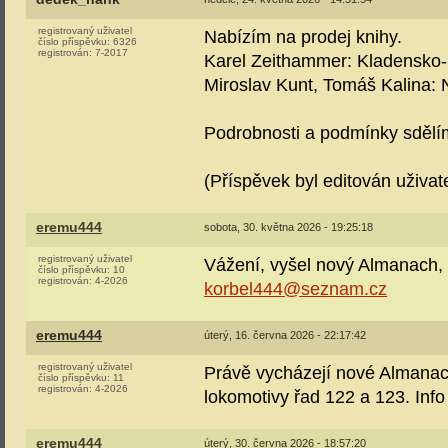
registrovaný uživatel
Nabízím na prodej knihy.
číslo příspěvku:
6326
registrován:
7-2017
Karel Zeithammer: Kladensko-
Miroslav Kunt, Tomáš Kalina:
Podrobnosti a podmínky sděl
(Příspěvek byl editován uživa
eremu444
sobota, 30. května 2026 - 19:25:18
registrovaný uživatel
Vážení, vyšel nový Almanach, 1
číslo příspěvku:
10
registrován:
4-2026
korbel444@seznam.cz
eremu444
úterý, 16. června 2026 - 22:17:42
registrovaný uživatel
Právě vycházejí nové Almanachy
číslo příspěvku:
11
registrován:
4-2026
lokomotivy řad 122 a 123. Inf
eremu444
úterý, 30. června 2026 - 18:57:20