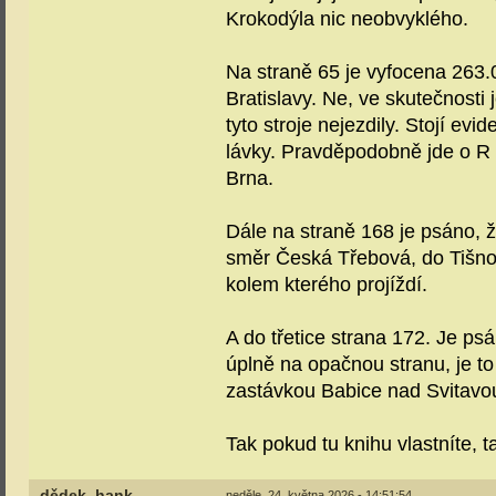
Krokodýla nic neobvyklého.
Na straně 65 je vyfocena 263.0
Bratislavy. Ne, ve skutečnosti
tyto stroje nejezdily. Stojí evi
lávky. Pravděpodobně jde o R 
Brna.
Dále na straně 168 je psáno, 
směr Česká Třebová, do Tišnov
kolem kterého projíždí.
A do třetice strana 172. Je p
úplně na opačnou stranu, je t
zastávkou Babice nad Svitavo
Tak pokud tu knihu vlastníte, ta
dědek_hank
neděle, 24. května 2026 - 14:51:54