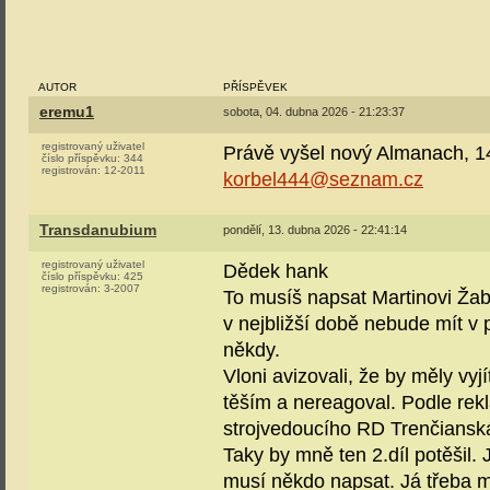
AUTOR
PŘÍSPĚVEK
eremu1
sobota, 04. dubna 2026 - 21:23:37
registrovaný uživatel
Právě vyšel nový Almanach, 146
číslo příspěvku:
344
registrován:
12-2011
korbel444@seznam.cz
Transdanubium
pondělí, 13. dubna 2026 - 22:41:14
registrovaný uživatel
Dědek hank
číslo příspěvku:
425
registrován:
3-2007
To musíš napsat Martinovi Žabko
v nejbližší době nebude mít v 
někdy.
Vloni avizovali, že by měly vyj
těším a nereagoval. Podle rekl
strojvedoucího RD Trenčiansk
Taky by mně ten 2.díl potěšil. 
musí někdo napsat. Já třeba mi