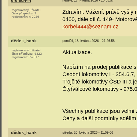
eremu444
neděle, 17. května 2026 - 18:35:57
registrovaný uživatel
Zdravím. Vážení, právě vyšly
číslo příspěvku:
7
registrován:
4-2026
0400, dále díl č. 149- Motorov
korbel444@seznam.cz
dědek_hank
pondělí, 18. května 2026 - 21:26:58
registrovaný uživatel
Aktualizace.
číslo příspěvku:
6323
registrován:
7-2017
Nabízím na prodej publikace s
Osobní lokomotivy I - 354.6,7,
Trojčité lokomotivy ČSD III a 
Čtyřválcové lokomotivy - 275.0
Všechny publikace jsou velmi 
Ceny a další podmínky sdělí
dědek_hank
středa, 20. května 2026 - 11:09:06