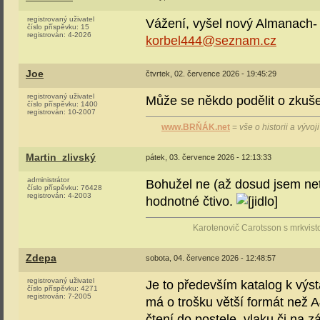
registrovaný uživatel
Vážení, vyšel nový Almanach- 
číslo příspěvku:
15
registrován:
4-2026
korbel444@seznam.cz
Joe
čtvrtek, 02. července 2026 - 19:45:29
registrovaný uživatel
Může se někdo podělit o zkuš
číslo příspěvku:
1400
registrován:
10-2007
www.BRŇÁK.net
=
vše o historii a vývo
Martin_zlivský
pátek, 03. července 2026 - 12:13:33
administrátor
Bohužel ne (až dosud jsem netu
číslo příspěvku:
76428
registrován:
4-2003
hodnotné čtivo.
Karotenovič Carotsson s mrkvist
Zdepa
sobota, 04. července 2026 - 12:48:57
registrovaný uživatel
Je to především katalog k výs
číslo příspěvku:
4271
registrován:
7-2005
má o trošku větší formát než A
čtení do postele, vlaku či na 