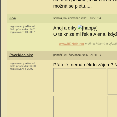
možná se pletu.....
Joe
sobota, 04. července 2026 - 16:21:34
registrovaný uživatel
Ahoj a díky
číslo příspěvku:
1401
registrován:
10-2007
O té knize mi řekla Alena, kdy
www.BRŇÁK.net
=
vše o historii a vývo
Paveldacicky
pondělí, 06. července 2026 - 21:41:17
registrovaný uživatel
Přátelé, nemá někdo zájem? N
číslo příspěvku:
6338
registrován:
5-2007