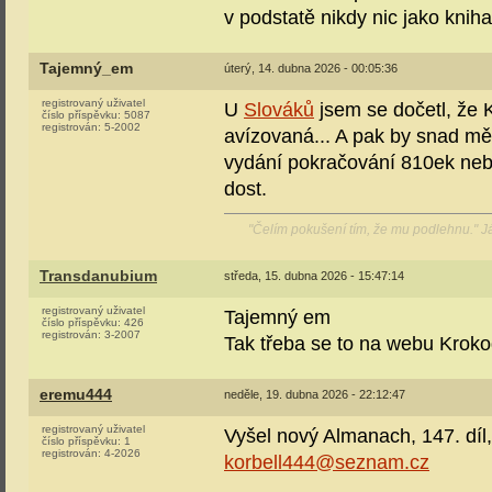
v podstatě nikdy nic jako knih
Tajemný_em
úterý, 14. dubna 2026 - 00:05:36
registrovaný uživatel
U
Slováků
jsem se dočetl, že 
číslo příspěvku:
5087
registrován:
5-2002
avízovaná... A pak by snad měl
vydání pokračování 810ek nebo
dost.
"Čelím pokušení tím, že mu podlehnu." 
Transdanubium
středa, 15. dubna 2026 - 15:47:14
registrovaný uživatel
Tajemný em
číslo příspěvku:
426
registrován:
3-2007
Tak třeba se to na webu Krokodý
eremu444
neděle, 19. dubna 2026 - 22:12:47
registrovaný uživatel
Vyšel nový Almanach, 147. díl,
číslo příspěvku:
1
registrován:
4-2026
korbell444@seznam.cz