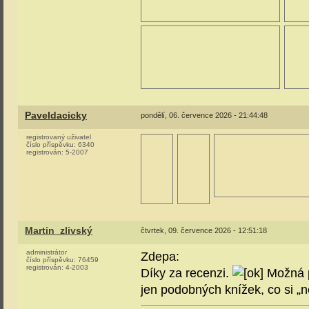
Paveldacicky
pondělí, 06. července 2026 - 21:44:48
registrovaný uživatel
číslo příspěvku:
6340
registrován:
5-2007
Martin_zlivský
čtvrtek, 09. července 2026 - 12:51:18
administrátor
Zdepa:
číslo příspěvku:
76459
registrován:
4-2003
Díky za recenzi.
Možná pr
jen podobných knížek, co si „