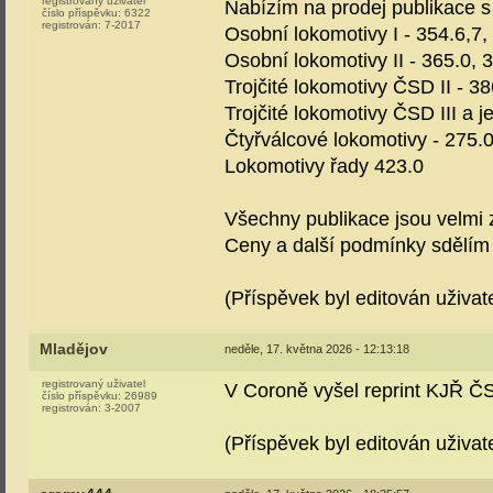
registrovaný uživatel
Nabízím na prodej publikace s
číslo příspěvku:
6322
registrován:
7-2017
Osobní lokomotivy I - 354.6,7,
Osobní lokomotivy II - 365.0, 
Trojčité lokomotivy ČSD II - 38
Trojčité lokomotivy ČSD III a 
Čtyřválcové lokomotivy - 275.0
Lokomotivy řady 423.0
Všechny publikace jsou velmi 
Ceny a další podmínky sdělí
(Příspěvek byl editován uživa
Mladějov
neděle, 17. května 2026 - 12:13:18
registrovaný uživatel
V Coroně vyšel reprint KJŘ Č
číslo příspěvku:
26989
registrován:
3-2007
(Příspěvek byl editován uživat