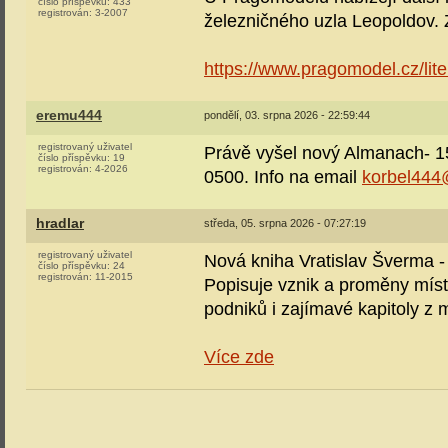
číslo příspěvku:
433
registrován:
3-2007
železničného uzla Leopoldov. Z
https://www.pragomodel.cz/lite
eremu444
pondělí, 03. srpna 2026 - 22:59:44
registrovaný uživatel
Právě vyšel nový Almanach- 15
číslo příspěvku:
19
registrován:
4-2026
0500. Info na email
korbel44
hradlar
středa, 05. srpna 2026 - 07:27:19
registrovaný uživatel
Nová kniha Vratislav Šverm
číslo příspěvku:
24
registrován:
11-2015
Popisuje vznik a proměny místn
podniků i zajímavé kapitoly z 
Více zde