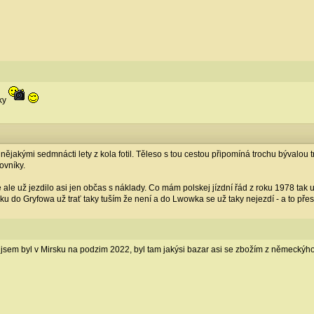
íky
nějakými sedmnácti lety z kola fotil. Těleso s tou cestou připomíná trochu bývalou 
ovníky.
ale už jezdilo asi jen občas s náklady. Co mám polskej jízdní řád z roku 1978 tak
do Gryfowa už trať taky tuším že není a do Lwowka se už taky nejezdí - a to přes n
ž jsem byl v Mirsku na podzim 2022, byl tam jakýsi bazar asi se zbožím z německýho