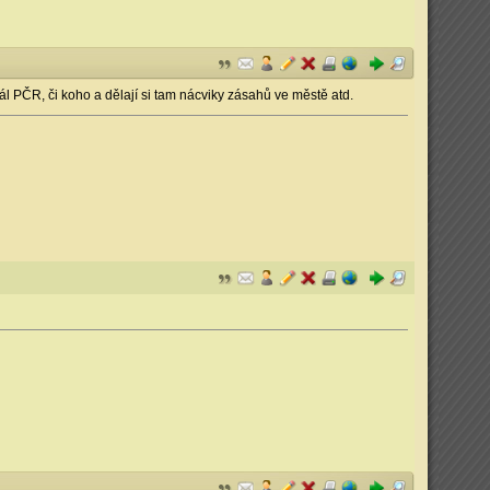
reál PČR, či koho a dělají si tam nácviky zásahů ve městě atd.