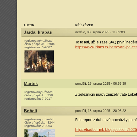
AUTOR
PŘÍSPĚVEK
Jarda_krapas
neděle, 03. srpna 2025 - 11:09:03
registrovaný uživatel
To to letí, už je zase (94.) první neděle
číslo příspěvku:
2906
https://www.idnes.cz/cestovani/po-c
registrován:
5-2007
Martek
pondělí, 18. srpna 2025 - 06:55:39
registrovaný uživatel
Z železniční mapy zmizely tratě Loket
číslo příspěvku:
258
registrován:
7-2017
Bočeli
pondělí, 18. srpna 2025 - 20:06:22
registrovaný uživatel
Fotoreport z dubnové pochůzky po ně
číslo příspěvku:
3244
registrován:
2-2004
https://badber-mb.blogspot.com/2025