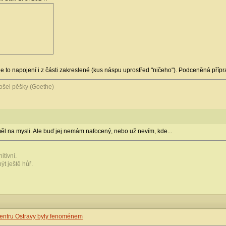
 to napojení i z části zakreslené (kus náspu uprostřed "ničeho"). Podceněná přípr
došel pěšky (Goethe)
 na mysli. Ale buď jej nemám nafocený, nebo už nevím, kde...
itivní.
ýt ještě hůř.
entru Ostravy byly fenoménem