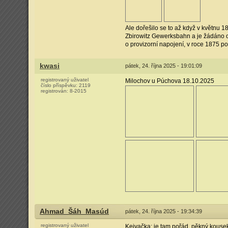
Ale dořešilo se to až když v květnu 1
Zbirowitz Gewerksbahn a je žádáno o
o provizorní napojení, v roce 1875 p
kwasi
pátek, 24. října 2025 - 19:01:09
registrovaný uživatel
Milochov u Púchova 18.10.2025
číslo příspěvku:
2119
registrován:
8-2015
Ahmad_Šáh_Masúd
pátek, 24. října 2025 - 19:34:39
registrovaný uživatel
Kejvačka: je tam pořád, pěkný kousek