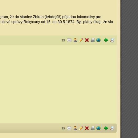
gram, že do stanice Zbiroh (tehdejší!) přijedou lokomotivy pro
ťové správy Rokycany od 15. do 30.5.1874. Byť plány říkají, že šlo