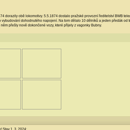
874 dorazily obě lokomotivy. 5.5.1874 dostalo pražské provozní ředitelství BWB tele
 vybudování dohodnutého napojení. Na tom dělalo 10 dělníků a jeden předák od tra
o něm přešly nově dokončené vozy, které přijely z vagonky Bubny.
! Stav 1. 3. 2024: