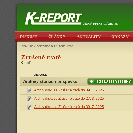
DISKUSE
ČLÁNKY
AKTUALITY
ODKAZY
diskuse
»
železnice
» zrušené tratě
Zrušené tratě
dolů
DISKUSE
Archivy starších příspěvků
Archiv diskuse Zrušené tratě do 09. 1. 2025
Archiv diskuse Zrušené tratě do 27. 3. 2025
Archiv diskuse Zrušené tratě do 30. 7. 2025