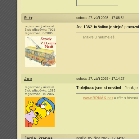
9_tr
sobota, 27. září 2025 - 17:08:54
registrovaný uživatel
Joe 1362: ta šalina je stejně provozní
číslo příspěvku:
7923
registrován:
6-2005
Makrelu neumeješ.
Joe
sobota, 27. září 2025 - 17:14:27
registrovaný uživatel
Trolejbusu jsem si nevšiml... Jinak j
číslo příspěvku:
1382
registrován:
10-2007
www.BRŇÁK.net
=
vše o histori
Jarda_krapas
neděle, 05. října 2025 - 12:14:37