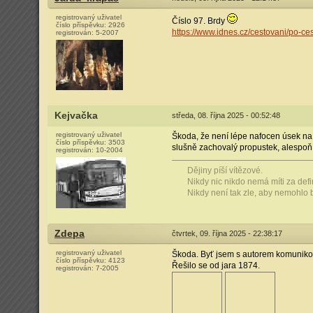
registrovaný uživatel
Číslo 97. Brdy
číslo příspěvku:
2926
https://www.idnes.cz/cestovani/po-ce
registrován:
5-2007
Kejvačka
středa, 08. října 2025 - 00:52:48
registrovaný uživatel
Škoda, že není lépe nafocen úsek na 
číslo příspěvku:
3503
slušně zachovalý propustek, alespoň
registrován:
10-2004
Dějiny píší vítězové.
Nikdy nic nikdo nemá míti za defin
Nikdy není tak zle, aby nemohlo b
Zdepa
čtvrtek, 09. října 2025 - 22:38:17
registrovaný uživatel
Škoda. Byť jsem s autorem komunikov
číslo příspěvku:
4123
Řešilo se od jara 1874.
registrován:
7-2005