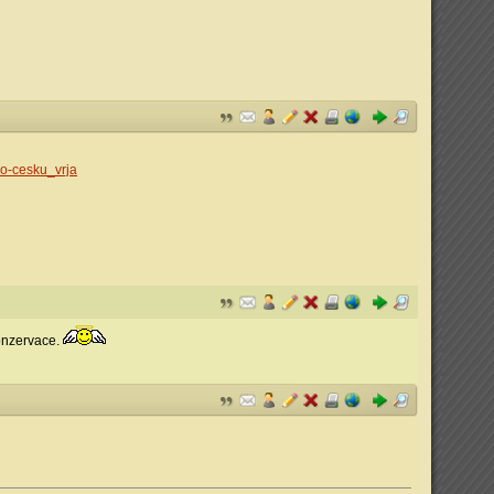
po-cesku_vrja
konzervace.