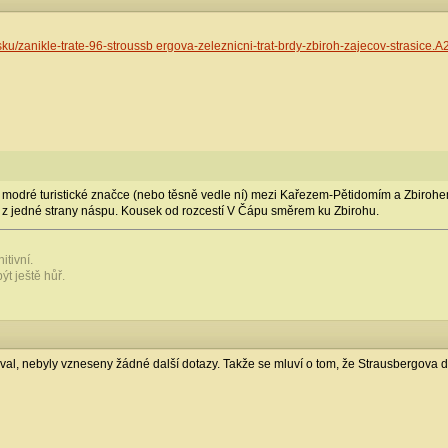
sku/zanikle-trate-96-stroussb ergova-zeleznicni-trat-brdy-zbiroh-zajecov-strasic
modré turistické značce (nebo těsně vedle ní) mezi Kařezem-Pětidomím a Zbirohem-
 z jedné strany náspu. Kousek od rozcestí V Čápu směrem ku Zbirohu.
itivní.
ýt ještě hůř.
al, nebyly vzneseny žádné další dotazy. Takže se mluví o tom, že Strausbergova 