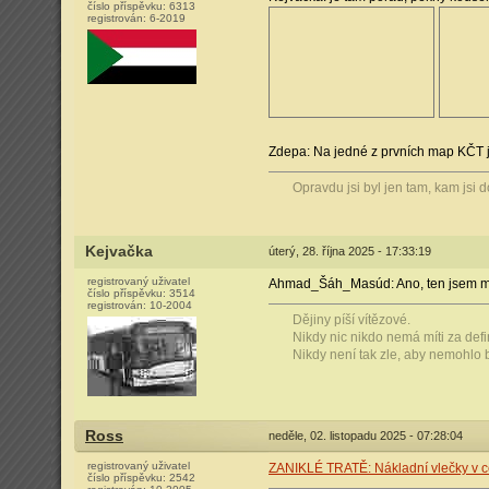
číslo příspěvku:
6313
registrován:
6-2019
Zdepa: Na jedné z prvních map KČT je
Opravdu jsi byl jen tam, kam jsi 
Kejvačka
úterý, 28. října 2025 - 17:33:19
registrovaný uživatel
Ahmad_Šáh_Masúd: Ano, ten jsem měl
číslo příspěvku:
3514
registrován:
10-2004
Dějiny píší vítězové.
Nikdy nic nikdo nemá míti za defin
Nikdy není tak zle, aby nemohlo b
Ross
neděle, 02. listopadu 2025 - 07:28:04
registrovaný uživatel
ZANIKLÉ TRATĚ: Nákladní vlečky v c
číslo příspěvku:
2542