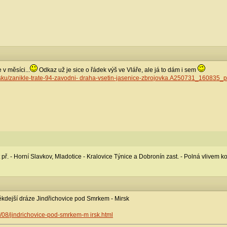
 v měsíci...
Odkaz už je sice o řádek výš ve Vláře, ale já to dám i sem
esku/zanikle-trate-94-zavodni- draha-vsetin-jasenice-zbrojovka.A250731_160835_
 př. - Horní Slavkov, Mladotice - Kralovice Týnice a Dobronín zast. - Polná vlivem 
kdejší dráze Jindřichovice pod Smrkem - Mirsk
/08/jindrichovice-pod-smrkem-m irsk.html