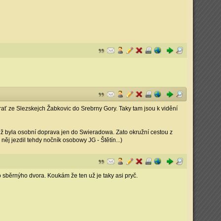
trať ze Slezskejch Žabkovic do Srebrny Gory. Taky tam jsou k vidění
 už byla osobní doprava jen do Swieradowa. Zato okružní cestou z
ěj jezdil tehdy nočník osobowy JG - Štětín...)
 sběrnýho dvora. Koukám že ten už je taky asi pryč.