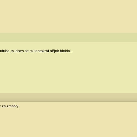
tube, tv.idnes se mi tentokrát nějak blokla...
 za zmatky.