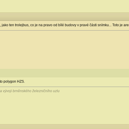
, jako ten trolejbus, co je na pravo od bílé budovy v pravé části snímku... Toto je a
e to polygon HZS.
i a vývoji brněnského železničního uzlu