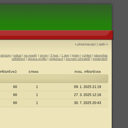
« předcházející
|
další »
|
obrázky
(
odtud
|
na mapě
) |
strom
|
3 hod.
|
1 den
|
týden
|
vzhled
|
nápověda
odhlášení
|
úprava profilu
|
registrace
|
seznam uživatelů
|
moderátoři
PŘÍSPĚVKŮ
STRAN
POSL. PŘÍSPĚVEK
60
1
09. 1. 2025 21:19
60
1
27. 3. 2025 12:18
60
1
30. 7. 2025 20:43