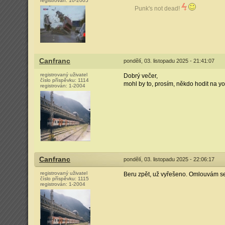
registrován:
10-2005
Punk's not dead!
Canfranc
pondělí, 03. listopadu 2025 - 21:41:07
registrovaný uživatel
Dobrý večer,
číslo příspěvku:
1114
mohl by to, prosím, někdo hodit na you
registrován:
1-2004
Canfranc
pondělí, 03. listopadu 2025 - 22:06:17
registrovaný uživatel
Beru zpět, už vyřešeno. Omlouvám se
číslo příspěvku:
1115
registrován:
1-2004