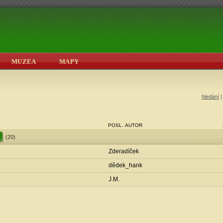
MUZEA
MAPY
hledání
POSL. AUTOR
(20)
Zderadíček
dědek_hank
J.M.