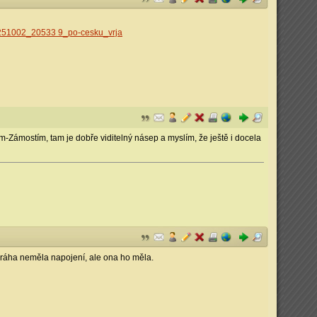
e.A251002_20533 9_po-cesku_vrja
Zámostím, tam je dobře viditelný násep a myslím, že ještě i docela
dráha neměla napojení, ale ona ho měla.