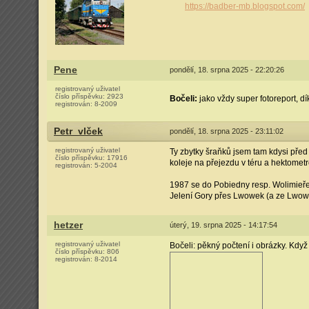
https://badber-mb.blogspot.com/
Pene
pondělí, 18. srpna 2025 - 22:20:26
registrovaný uživatel
číslo příspěvku:
2923
Bočeli:
jako vždy super fotoreport, d
registrován:
8-2009
Petr_vlček
pondělí, 18. srpna 2025 - 23:11:02
registrovaný uživatel
Ty zbytky šraňků jsem tam kdysi před 
číslo příspěvku:
17916
koleje na přejezdu v téru a hektometr
registrován:
5-2004
1987 se do Pobiedny resp. Wolimieře 
Jelení Gory přes Lwowek (a ze Lwowku 
hetzer
úterý, 19. srpna 2025 - 14:17:54
registrovaný uživatel
Bočeli: pěkný počtení i obrázky. Kdy
číslo příspěvku:
806
registrován:
8-2014