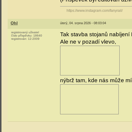
https://www.instagram.com/fanyrail/
Ohl
úterý, 04. srpna 2026 - 08:03:04
registrovaný uživatel
Tak stavba stojanů nabíjen
číslo příspěvku:
18640
registrován:
12-2009
Ale ne v pozadí vlevo,
nýbrž tam, kde nás může mís