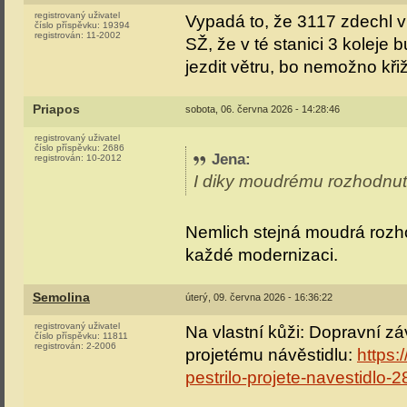
registrovaný uživatel
Vypadá to, že 3117 zdechl 
číslo příspěvku:
19394
registrován:
11-2002
SŽ, že v té stanici 3 koleje
jezdit větru, bo nemožno kři
Priapos
sobota, 06. června 2026 - 14:28:46
registrovaný uživatel
číslo příspěvku:
2686
Jena
:
registrován:
10-2012
I diky moudrému rozhodnutí
Nemlich stejná moudrá rozh
každé modernizaci.
Semolina
úterý, 09. června 2026 - 16:36:22
registrovaný uživatel
Na vlastní kůži: Dopravní zá
číslo příspěvku:
11811
registrován:
2-2006
projetému návěstidlu:
https:
pestrilo-projete-navestidlo-