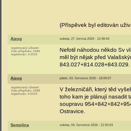
(Příspěvek byl editován uži
Ajexg
sobota, 27. června 2026 - 12:48:43
registrovaný uživatel
Nefotil náhodou někdo Sv v
číslo příspěvku:
2496
registrován:
3-2015
měl být nějak před Valašský
843.027+814.028+843.029.
Ajexg
pátek, 03. července 2026 - 18:09:07
registrovaný uživatel
V železničáři, který těd vyše
číslo příspěvku:
2498
registrován:
3-2015
toho kam je plánují nasadit 
soupravu 954+842+842+954. P
Ostravice.
Semolina
sobota, 04. července 2026 - 21:50:03