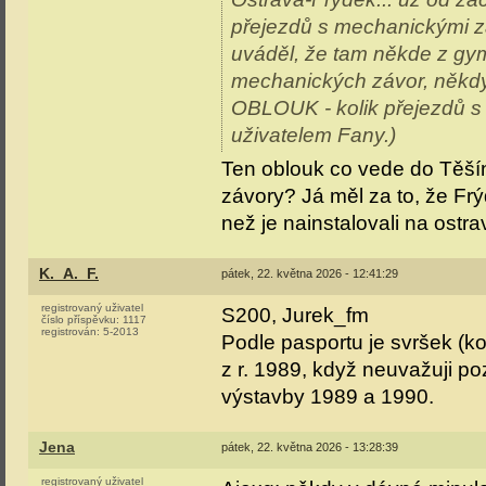
přejezdů s mechanickými z
uváděl, že tam někde z gy
mechanických závor, někdy
OBLOUK - kolik přejezdů s
uživatelem Fany.)
Ten oblouk co vede do Těší
závory? Já měl za to, že F
než je nainstalovali na ostra
K._A._F.
pátek, 22. května 2026 - 12:41:29
registrovaný uživatel
S200, Jurek_fm
číslo příspěvku:
1117
registrován:
5-2013
Podle pasportu je svršek (ko
z r. 1989, když neuvažuji p
výstavby 1989 a 1990.
Jena
pátek, 22. května 2026 - 13:28:39
registrovaný uživatel