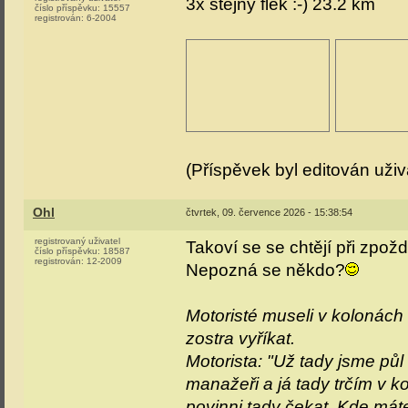
3x stejný flek :-) 23.2 km
číslo příspěvku:
15557
registrován:
6-2004
(Příspěvek byl editován uži
Ohl
čtvrtek, 09. července 2026 - 15:38:54
registrovaný uživatel
Takoví se se chtějí při zpož
číslo příspěvku:
18587
registrován:
12-2009
Nepozná se někdo?
Motoristé museli v kolonách st
zostra vyříkat.
Motorista: "Už tady jsme půl
manažeři a já tady trčím v 
povinni tady čekat. Kde mát