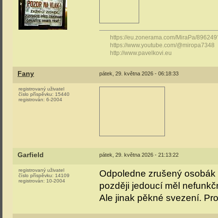
https://eu.zonerama.com/MiraPa/89624
https://www.youtube.com/@miropa7348
http://www.pavelkovi.eu
Fany
pátek, 29. května 2026 - 06:18:33
registrovaný uživatel
číslo příspěvku:
15440
registrován:
6-2004
Garfield
pátek, 29. května 2026 - 21:13:22
registrovaný uživatel
Odpoledne zrušený osobák z
číslo příspěvku:
14109
registrován:
10-2004
později jedoucí měl nefunkč
Ale jinak pěkné svezení. Pr