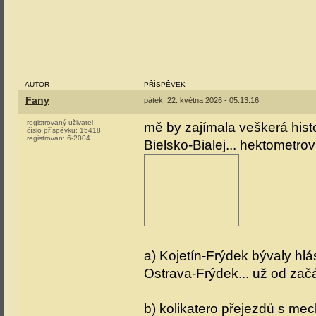
AUTOR
PŘÍSPĚVEK
Fany
pátek, 22. května 2026 - 05:13:16
registrovaný uživatel
mě by zajímala veškerá histo
číslo příspěvku:
15418
registrován:
6-2004
Bielsko-Bialej... hektometrov
a) Kojetín-Frýdek bývaly hl
Ostrava-Frýdek... už od zač
b) kolikatero přejezdů s me