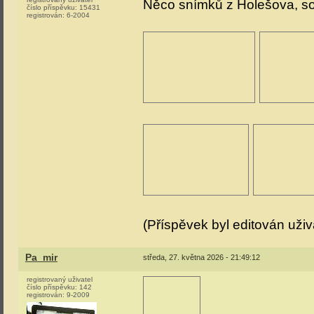
Něco snímků z Holešova, sob
číslo příspěvku:
15431
registrován:
6-2004
(Příspěvek byl editován uži
Pa_mir
středa, 27. května 2026 - 21:49:12
registrovaný uživatel
číslo příspěvku:
142
registrován:
9-2009