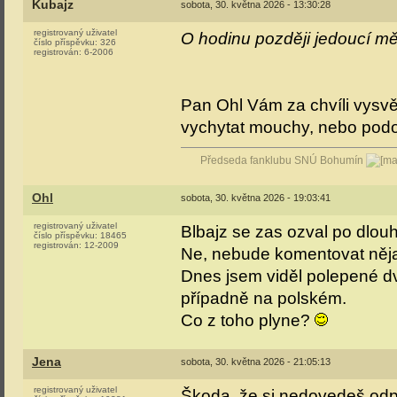
Kubajz
sobota, 30. května 2026 - 13:30:28
registrovaný uživatel
O hodinu později jedoucí mě
číslo příspěvku:
326
registrován:
6-2006
Pan Ohl Vám za chvíli vysvě
vychytat mouchy, nebo podo
Předseda fanklubu SNÚ Bohumín
Ohl
sobota, 30. května 2026 - 19:03:41
registrovaný uživatel
Blbajz se zas ozval po dlo
číslo příspěvku:
18465
registrován:
12-2009
Ne, nebude komentovat něja
Dnes jsem viděl polepené dv
případně na polském.
Co z toho plyne?
Jena
sobota, 30. května 2026 - 21:05:13
registrovaný uživatel
Škoda, že si nedovedeš odpus