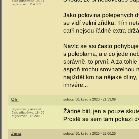
číslo příspěvku:
19381
registrován:
11-2002
Jako polovina polepených dve
se vidí velmi zřídka. Tím net
catři nejsou řádné extra drž
Navíc se asi často pohybuje
s poleplama, ale co jede neb
správně, to první. A za tohle
aspoň trochu srovnatelnou 
najíždět km na nějaké dílny
imrvére...
Ohl
sobota, 30. května 2026 - 21:53:09
registrovaný uživatel
Žádné bití, jen a pouze sku
číslo příspěvku:
18466
registrován:
12-2009
Prostě se sem tam pokazí d
Jena
sobota, 30. května 2026 - 22:00:25