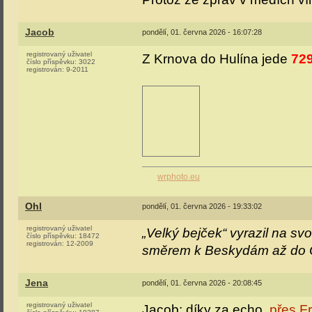
Jacob
pondělí, 01. června 2026 - 16:07:28
registrovaný uživatel
Z Krnova do Hulína jede
72
číslo příspěvku:
3022
registrován:
9-2011
wrphoto.eu
Ohl
pondělí, 01. června 2026 - 19:33:02
registrovaný uživatel
„Velký bejček“ vyrazil na s
číslo příspěvku:
18472
registrován:
12-2009
směrem k Beskydám až do O
Jena
pondělí, 01. června 2026 - 20:08:45
registrovaný uživatel
Jacob: díky za echo,
přes F