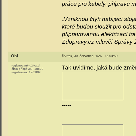
práce pro kabely, přípravu mí
„Vzniknou čtyři nabíjecí stoj
které budou sloužit pro ods
připravovanou elektrizací tr
Zdopravy.cz mluvčí Správy 
Ohl
čtvrtek, 30. července 2026 - 13:04:50
registrovaný uživatel
Tak uvidíme, jaká bude změn
číslo příspěvku:
18629
registrován:
12-2009
-----