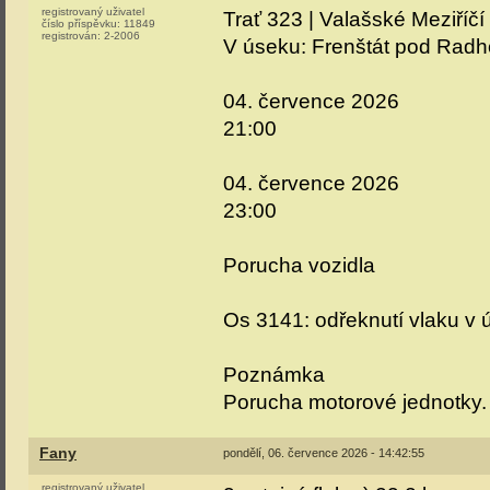
registrovaný uživatel
Trať 323 | Valašské Meziříčí 
číslo příspěvku:
11849
registrován:
2-2006
V úseku: Frenštát pod Radh
04. července 2026
21:00
04. července 2026
23:00
Porucha vozidla
Os 3141: odřeknutí vlaku v
Poznámka
Porucha motorové jednotky.
Fany
pondělí, 06. července 2026 - 14:42:55
registrovaný uživatel