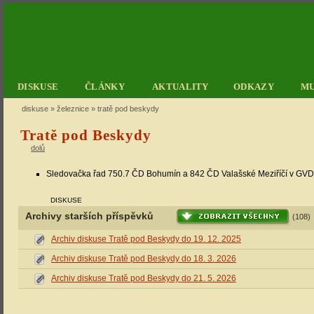
DISKUSE
ČLÁNKY
AKTUALITY
ODKAZY
M
diskuse
»
železnice
» tratě pod beskydy
Tratě pod Beskydy
dolů
Sledovačka řad 750.7 ČD Bohumín a 842 ČD Valašské Meziříčí v GV
DISKUSE
Archivy starších příspěvků
(108)
Archiv diskuse Tratě pod Beskydy do 19. 12. 2025
Archiv diskuse Tratě pod Beskydy do 18. 3. 2026
Archiv diskuse Tratě pod Beskydy do 21. 5. 2026