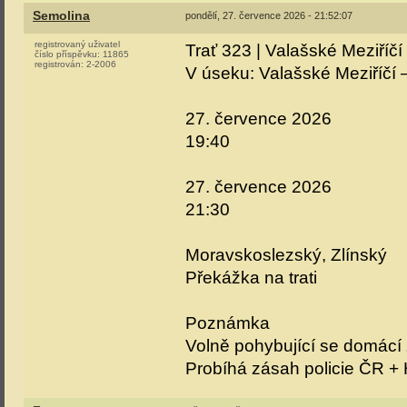
Semolina
pondělí, 27. července 2026 - 21:52:07
registrovaný uživatel
Trať 323 | Valašské Meziříčí 
číslo příspěvku:
11865
registrován:
2-2006
V úseku: Valašské Meziříčí 
27. července 2026
19:40
27. července 2026
21:30
Moravskoslezský, Zlínský
Překážka na trati
Poznámka
Volně pohybující se domácí zv
Probíhá zásah policie ČR + 