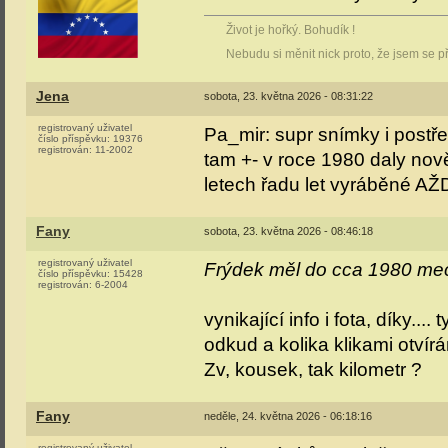
Život je hořký. Bohudík !
Nebudu si měnit nick proto, že jsem se p
Jena
sobota, 23. května 2026 - 08:31:22
registrovaný uživatel
Pa_mir: supr snímky i postř
číslo příspěvku:
19376
registrován:
11-2002
tam +- v roce 1980 daly nov
letech řadu let vyráběné AŽD
Fany
sobota, 23. května 2026 - 08:46:18
registrovaný uživatel
Frýdek měl do cca 1980 mec
číslo příspěvku:
15428
registrován:
6-2004
vynikající info i fota, díky..
odkud a kolika klikami otvír
Zv, kousek, tak kilometr ?
Fany
neděle, 24. května 2026 - 06:18:16
registrovaný uživatel