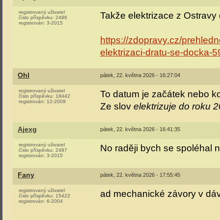
registrovaný uživatel
Takže elektrizace z Ostravy
číslo příspěvku:
2486
registrován:
3-2015
https://zdopravy.cz/prehledne
elektrizaci-dratu-se-docka-5
Ohl
pátek, 22. května 2026 - 16:27:04
registrovaný uživatel
To datum je začátek nebo k
číslo příspěvku:
18442
registrován:
12-2009
Ze slov
elektrizuje do roku 
Ajexg
pátek, 22. května 2026 - 16:41:35
registrovaný uživatel
No raději bych se spoléhal n
číslo příspěvku:
2487
registrován:
3-2015
Fany
pátek, 22. května 2026 - 17:55:45
registrovaný uživatel
ad mechanické závory v dávn
číslo příspěvku:
15422
registrován:
6-2004