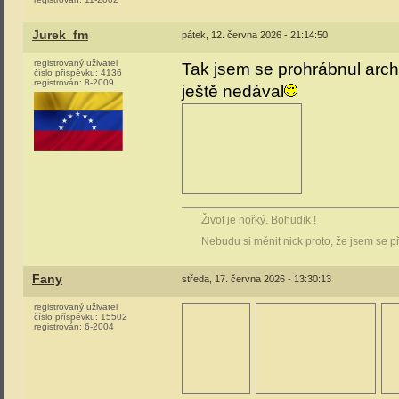
Jurek_fm
pátek, 12. června 2026 - 21:14:50
registrovaný uživatel
Tak jsem se prohrábnul arch
číslo příspěvku:
4136
registrován:
8-2009
ještě nedával
Život je hořký. Bohudík !
Nebudu si měnit nick proto, že jsem se p
Fany
středa, 17. června 2026 - 13:30:13
registrovaný uživatel
číslo příspěvku:
15502
registrován:
6-2004