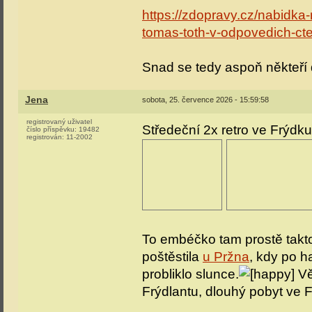
https://zdopravy.cz/nabidka-
tomas-toth-v-odpovedich-c
Snad se tedy aspoň někteří 
Jena
sobota, 25. července 2026 - 15:59:58
registrovaný uživatel
Středeční 2x retro ve Frýdku
číslo příspěvku:
19482
registrován:
11-2002
To embéčko tam prostě takto 
poštěstila
u Pržna
, kdy po 
probliklo slunce.
Vě
Frýdlantu, dlouhý pobyt ve F