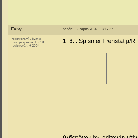
Fany
neděle, 02. srpna 2026 - 13:12:37
registrovaný uživatel
1. 8. , Sp směr Frenštát p/R
číslo příspěvku:
15658
registrován:
6-2004
(Příspěvek byl editován uži