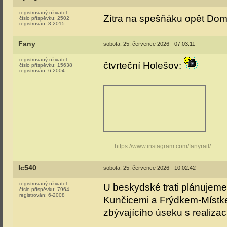
registrovaný uživatel
Zítra na spešňáku opět Dom
číslo příspěvku:
2502
registrován:
3-2015
Fany
sobota, 25. července 2026 - 07:03:11
registrovaný uživatel
čtvrteční Holešov:
číslo příspěvku:
15638
registrován:
6-2004
https://www.instagram.com/fanyrail/
Ic540
sobota, 25. července 2026 - 10:02:42
registrovaný uživatel
U beskydské trati plánujeme 
číslo příspěvku:
7964
registrován:
6-2008
Kunčicemi a Frýdkem-Místkem
zbývajícího úseku s realizac