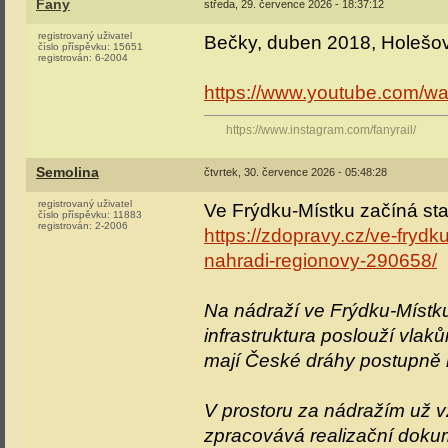
Fany
středa, 29. července 2026 - 18:37:12
registrovaný uživatel
Bečky, duben 2018, Holešov
číslo příspěvku:
15651
registrován:
6-2004
https://www.youtube.com/
https://www.instagram.com/fanyrail/
Semolina
čtvrtek, 30. července 2026 - 05:48:28
registrovaný uživatel
Ve Frýdku-Místku začíná sta
číslo příspěvku:
11883
registrován:
2-2006
https://zdopravy.cz/ve-frydk
nahradi-regionovy-290658/
Na nádraží ve Frýdku-Místk
infrastruktura poslouží vlak
mají České dráhy postupně 
V prostoru za nádražím už v
zpracovává realizační dokum