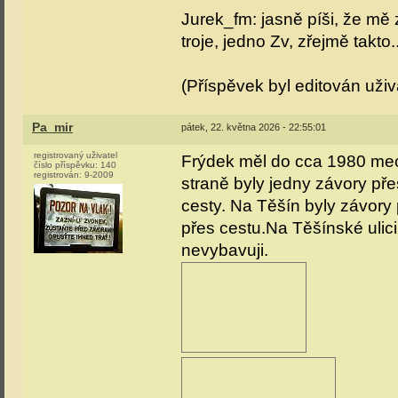
Jurek_fm: jasně píši, že mě 
troje, jedno Zv, zřejmě takto..
(Příspěvek byl editován uži
Pa_mir
pátek, 22. května 2026 - 22:55:01
registrovaný uživatel
Frýdek měl do cca 1980 mec
číslo příspěvku:
140
registrován:
9-2009
straně byly jedny závory př
cesty. Na Těšín byly závory 
přes cestu.Na Těšínské ulic
nevybavuji.