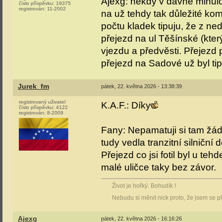
Ajexg: někdy v dávné minulos
číslo příspěvku:
19375
registrován:
11-2002
na už tehdy tak důležité ko
počtu kladek tipuju, že z n
přejezd na ul Těšínské (kte
vjezdu a předvěsti. Přejezd
přejezd na Sadové už byl tip
Jurek_fm
pátek, 22. května 2026 - 13:38:39
registrovaný uživatel
K.A.F.: Díky
číslo příspěvku:
4122
registrován:
8-2009
Fany: Nepamatuji si tam žád
tudy vedla tranzitní silniční
Přejezd co jsi fotil byl u te
malé uličce taky bez závor.
Život je hořký. Bohudík !
Nebudu si měnit nick proto, že jsem se p
Ajexg
pátek, 22. května 2026 - 16:16:26