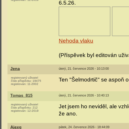
6.5.26.
Nehoda vlaku
(Příspěvek byl editován už
Jena
úterý, 21. července 2026 - 10:13:00
registrovaný uživatel
Ten "Šelmodrtič" se aspoň o
číslo příspěvku:
19475
registrován:
11-2002
Tomas_815
úterý, 21. července 2026 - 10:40:13
registrovaný uživatel
Jet jsem ho neviděl, ale vz
číslo příspěvku:
212
registrován:
12-2019
že ano.
Ajexg
pátek, 24. července 2026 - 18:44:09