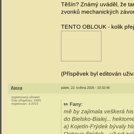
Těšín? Známý uváděl, že ta
zvonků mechanických závor,
TENTO OBLOUK - kolik přej
(Příspěvek byl editován uži
Ajexg
pátek, 22. května 2026 - 10:32:46
registrovaný uživatel
číslo příspěvku:
2485
Fany
:
registrován:
3-2015
mě by zajímala veškerá hist
do Bielsko-Bialej... hektome
a) Kojetín-Frýdek bývaly h
Ostrava-Frýdek... už od za