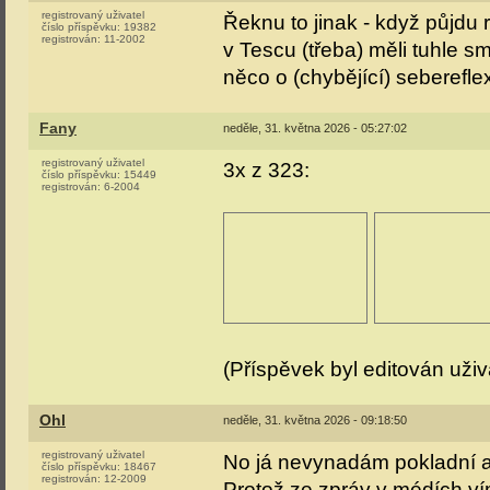
registrovaný uživatel
Řeknu to jinak - když půjdu
číslo příspěvku:
19382
registrován:
11-2002
v Tescu (třeba) měli tuhle s
něco o (chybějící) sebereflex
Fany
neděle, 31. května 2026 - 05:27:02
registrovaný uživatel
3x z 323:
číslo příspěvku:
15449
registrován:
6-2004
(Příspěvek byl editován uži
Ohl
neděle, 31. května 2026 - 09:18:50
registrovaný uživatel
No já nevynadám pokladní an
číslo příspěvku:
18467
registrován:
12-2009
Protož ze zpráv v médích v