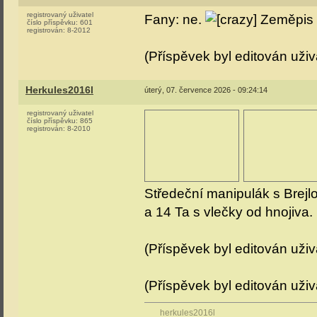
registrovaný uživatel
Fany: ne.
Zeměpis t
číslo příspěvku:
601
registrován:
8-2012
(Příspěvek byl editován uživ
Herkules2016l
úterý, 07. července 2026 - 09:24:14
registrovaný uživatel
číslo příspěvku:
865
registrován:
8-2010
Středeční manipulák s Brej
a 14 Ta s vlečky od hnojiva.
(Příspěvek byl editován uži
(Příspěvek byl editován uži
herkules2016l