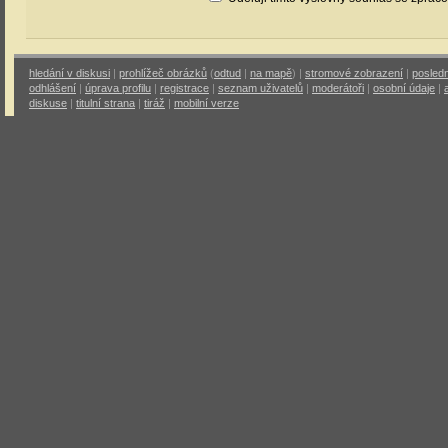
hledání v diskusi
|
prohlížeč obrázků
(
odtud
|
na mapě
) |
stromové zobrazení
|
posledn
odhlášení
|
úprava profilu
|
registrace
|
seznam uživatelů
|
moderátoři
|
osobní údaje
|
diskuse
|
titulní strana
|
tiráž
|
mobilní verze