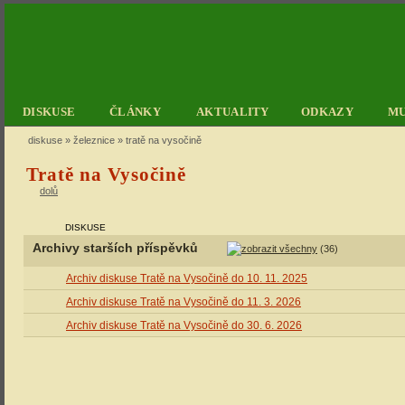
DISKUSE
ČLÁNKY
AKTUALITY
ODKAZY
M
diskuse
»
železnice
» tratě na vysočině
Tratě na Vysočině
dolů
DISKUSE
Archivy starších příspěvků
(36)
Archiv diskuse Tratě na Vysočině do 10. 11. 2025
Archiv diskuse Tratě na Vysočině do 11. 3. 2026
Archiv diskuse Tratě na Vysočině do 30. 6. 2026