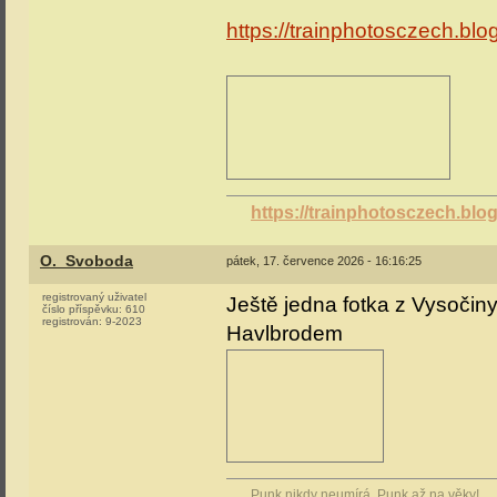
https://trainphotosczech.bl
https://trainphotosczech.bl
O._Svoboda
pátek, 17. července 2026 - 16:16:25
registrovaný uživatel
Ještě jedna fotka z Vysočin
číslo příspěvku:
610
registrován:
9-2023
Havlbrodem
Punk nikdy neumírá. Punk až na věky!