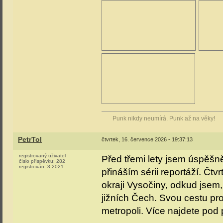
Punk nikdy neumírá. Punk až na věky!
PetrTol
čtvrtek, 16. července 2026 - 19:37:13
registrovaný uživatel
Před třemi lety jsem úspěšn
číslo příspěvku:
282
registrován:
3-2021
přináším sérii reportáží. Čt
okraji Vysočiny, odkud jsem
jižních Čech. Svou cestu pr
metropoli. Více najdete po