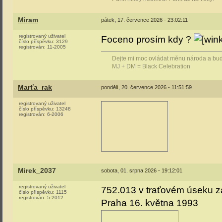
Miram
pátek, 17. července 2026 - 23:02:11
registrovaný uživatel
Foceno prosím kdy ?
číslo příspěvku:
3129
registrován:
11-2005
Dejte mi moc ovládat měnu národa a bude 
MJ + DM = Black Celebration
Marťa_rak
pondělí, 20. července 2026 - 11:51:59
registrovaný uživatel
číslo příspěvku:
13248
registrován:
6-2006
Mirek_2037
sobota, 01. srpna 2026 - 19:12:01
registrovaný uživatel
752.013 v traťovém úseku z
číslo příspěvku:
1115
registrován:
5-2012
Praha 16. května 1993