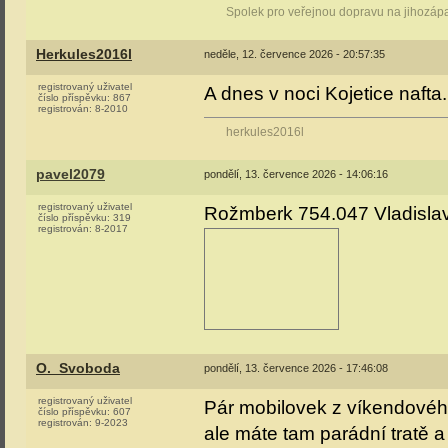
Spolek pro veřejnou dopravu na jihozáp
Herkules2016l
neděle, 12. července 2026 - 20:57:35
registrovaný uživatel
A dnes v noci Kojetice nafta
číslo příspěvku:
867
registrován:
8-2010
herkules2016l
pavel2079
pondělí, 13. července 2026 - 14:06:16
registrovaný uživatel
Rožmberk 754.047 Vladisla
číslo příspěvku:
319
registrován:
8-2017
O._Svoboda
pondělí, 13. července 2026 - 17:46:08
registrovaný uživatel
Pár mobilovek z víkendovéh
číslo příspěvku:
607
registrován:
9-2023
ale máte tam parádní tratě a