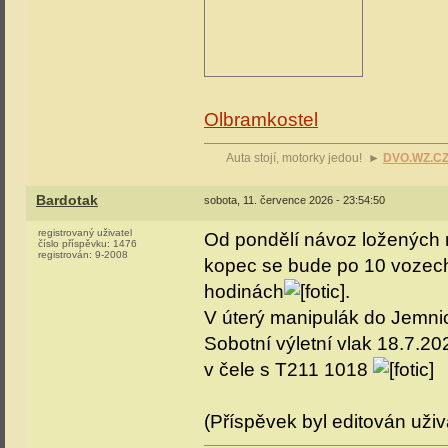
Olbramkostel
Auta stojí, motorky jedou! ►
DVO.WZ.C
Bardotak
sobota, 11. července 2026 - 23:54:50
registrovaný uživatel
Od pondělí návoz ložených 
číslo příspěvku:
1476
registrován:
9-2008
kopec se bude po 10 vozech 
hodinách
.
V úterý manipulák do Jemni
Sobotní výletní vlak 18.7.20
v čele s T211 1018
(Příspěvek byl editován uži