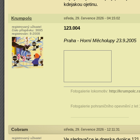
kdejakou ojetinu.
Krumpolc
středa, 29. července 2026 - 04:15:02
registrovaný uživatel
123.004
číslo příspěvku:
3695
registrován:
8-2008
Praha - Horní Měcholupy 23.9.2005
Fotogalerie lokomotiv:
http://krumpolc.r
Fotogalerie pohraničního opevnění z let
..............................................................
Cobram
středa, 29. července 2026 - 12:11:31
registrovaný uživatel
Ve sledovačce je dneska dvojice 121