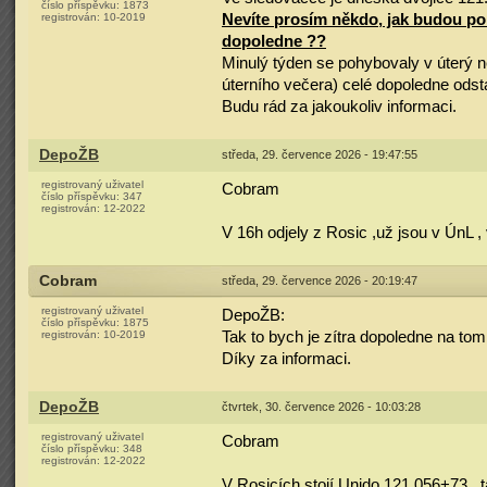
číslo příspěvku:
1873
registrován:
10-2019
Nevíte prosím někdo, jak budou pok
dopoledne ??
Minulý týden se pohybovaly v úterý 
úterního večera) celé dopoledne odst
Budu rád za jakoukoliv informaci.
DepoŽB
středa, 29. července 2026 - 19:47:55
registrovaný uživatel
Cobram
číslo příspěvku:
347
registrován:
12-2022
V 16h odjely z Rosic ,už jsou v ÚnL , 
Cobram
středa, 29. července 2026 - 20:19:47
registrovaný uživatel
DepoŽB:
číslo příspěvku:
1875
registrován:
10-2019
Tak to bych je zítra dopoledne na to
Díky za informaci.
DepoŽB
čtvrtek, 30. července 2026 - 10:03:28
registrovaný uživatel
Cobram
číslo příspěvku:
348
registrován:
12-2022
V Rosicích stojí Unido 121.056+73 , t