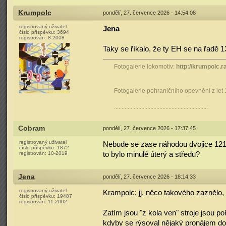
Krumpolc
pondělí, 27. července 2026 - 14:54:08
registrovaný uživatel
Jena
číslo příspěvku:
3694
registrován:
8-2008
Taky se říkalo, že ty EH se na řadě 13
Fotogalerie lokomotiv:
http://krumpolc.r
Fotogalerie pohraničního opevnění z let
..............................................................
Cobram
pondělí, 27. července 2026 - 17:37:45
registrovaný uživatel
Nebude se zase náhodou dvojice 121 
číslo příspěvku:
1872
registrován:
10-2019
to bylo minulé úterý a středu?
Jena
pondělí, 27. července 2026 - 18:14:33
registrovaný uživatel
Krampolc: jj, něco takového zaznělo,
číslo příspěvku:
19487
registrován:
11-2002
Zatím jsou "z kola ven" stroje jsou po
kdyby se rýsoval nějaký pronájem do P