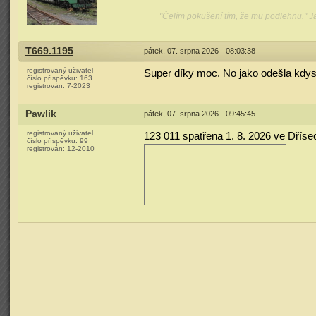
"Čelím pokušení tím, že mu podlehnu." 
T669.1195
pátek, 07. srpna 2026 - 08:03:38
registrovaný uživatel
Super díky moc. No jako odešla kdysi 
číslo příspěvku:
163
registrován:
7-2023
Pawlik
pátek, 07. srpna 2026 - 09:45:45
registrovaný uživatel
123 011 spatřena 1. 8. 2026 ve Dříse
číslo příspěvku:
99
registrován:
12-2010