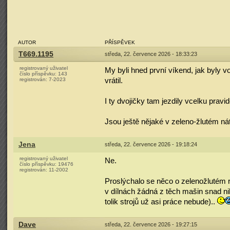
AUTOR
PŘÍSPĚVEK
T669.1195
středa, 22. července 2026 - 18:33:23
registrovaný uživatel
My byli hned první víkend, jak byly vo
číslo příspěvku:
143
registrován:
7-2023
vrátil.
I ty dvojičky tam jezdily vcelku pravi
Jsou ještě nějaké v zeleno-žlutém n
Jena
středa, 22. července 2026 - 19:18:24
registrovaný uživatel
Ne.
číslo příspěvku:
19476
registrován:
11-2002
Proslýchalo se něco o zelenožlutém re
v dílnách žádná z těch mašin snad nik
tolik strojů už asi práce nebude)..
Dave
středa, 22. července 2026 - 19:27:15