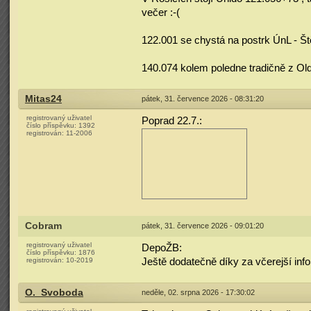
večer :-(
122.001 se chystá na postrk ÚnL - Št
140.074 kolem poledne tradičně z Oldř
Mitas24
pátek, 31. července 2026 - 08:31:20
registrovaný uživatel
Poprad 22.7.:
číslo příspěvku:
1392
registrován:
11-2006
Cobram
pátek, 31. července 2026 - 09:01:20
registrovaný uživatel
DepoŽB:
číslo příspěvku:
1876
registrován:
10-2019
Ještě dodatečně díky za včerejší inf
O._Svoboda
neděle, 02. srpna 2026 - 17:30:02