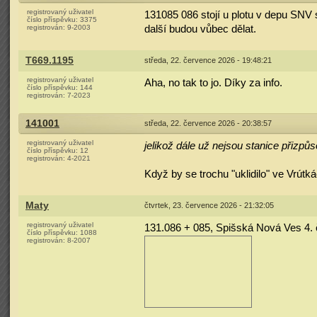
registrovaný uživatel
131085 086 stojí u plotu v depu SNV s
číslo příspěvku:
3375
registrován:
9-2003
další budou vůbec dělat.
T669.1195
středa, 22. července 2026 - 19:48:21
registrovaný uživatel
Aha, no tak to jo. Díky za info.
číslo příspěvku:
144
registrován:
7-2023
141001
středa, 22. července 2026 - 20:38:57
registrovaný uživatel
jelikož dále už nejsou stanice přizp
číslo příspěvku:
12
registrován:
4-2021
Když by se trochu "uklidilo" ve Vrútk
Maty
čtvrtek, 23. července 2026 - 21:32:05
registrovaný uživatel
131.086 + 085, Spišská Nová Ves 4.
číslo příspěvku:
1088
registrován:
8-2007