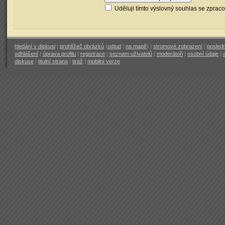
Uděluji tímto výslovný souhlas se zprac
hledání v diskusi
|
prohlížeč obrázků
(
odtud
|
na mapě
) |
stromové zobrazení
|
posledn
odhlášení
|
úprava profilu
|
registrace
|
seznam uživatelů
|
moderátoři
|
osobní údaje
|
diskuse
|
titulní strana
|
tiráž
|
mobilní verze