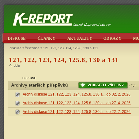
DISKUSE
ČLÁNKY
AKTUALITY
ODKAZY
M
diskuse
»
železnice
» 121, 122, 123, 124, 125.8, 130 a 131
121, 122, 123, 124, 125.8, 130 a 131
dolů
DISKUSE
Archivy starších příspěvků
(43)
Archiv diskuse 121, 122, 123, 124, 125.8, 130 a... do 02. 2. 2026
Archiv diskuse 121, 122, 123, 124, 125.8, 130 a... do 27. 4. 2026
Archiv diskuse 121, 122, 123, 124, 125.8, 130 a... do 22. 7. 2026