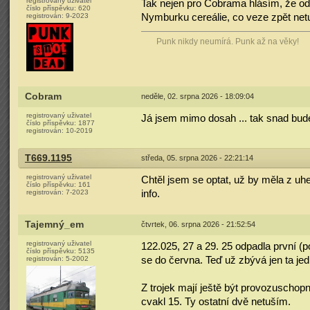
registrovaný uživatel
Tak nejen pro Cobrama hlásím, že od
číslo příspěvku:
620
registrován:
9-2023
Nymburku cereálie, co veze zpět ne
Punk nikdy neumírá. Punk až na věky!
Cobram
neděle, 02. srpna 2026 - 18:09:04
registrovaný uživatel
Já jsem mimo dosah ... tak snad bude
číslo příspěvku:
1877
registrován:
10-2019
T669.1195
středa, 05. srpna 2026 - 22:21:14
registrovaný uživatel
Chtěl jsem se optat, už by měla z uhel
číslo příspěvku:
161
registrován:
7-2023
info.
Tajemný_em
čtvrtek, 06. srpna 2026 - 21:52:54
registrovaný uživatel
122.025, 27 a 29. 25 odpadla první (p
číslo příspěvku:
5135
registrován:
5-2002
se do června. Teď už zbývá jen ta jed
Z trojek mají ještě být provozuschopn
cvakl 15. Ty ostatní dvě netuším.