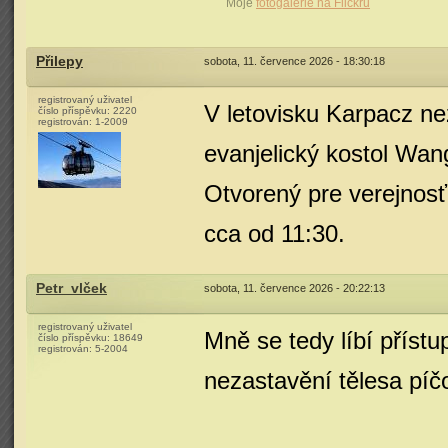
Moje
fotogalerie na Flickru
Přilepy
sobota, 11. července 2026 - 18:30:18
registrovaný uživatel
V letovisku Karpacz ne
číslo příspěvku:
2220
registrován:
1-2009
evanjelický kostol Wan
Otvorený pre verejnos
cca od 11:30.
Petr_vlček
sobota, 11. července 2026 - 20:22:13
registrovaný uživatel
Mně se tedy líbí přístu
číslo příspěvku:
18649
registrován:
5-2004
nezastavění tělesa píčo