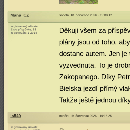
Mana_CZ
sobota, 18. července 2026 - 19:00:12
registrovaný uživatel
Děkuji všem za příspě
číslo příspěvku:
88
registrován:
1-2018
plány jsou od toho, ab
dostane autem. Jen je t
vyzvednuta. To je drob
Zakopanego. Díky Petru
Bielska jezdí přímý vl
Takže ještě jednou dí
Ic540
neděle, 19. července 2026 - 19:16:25
registrovaný uživatel