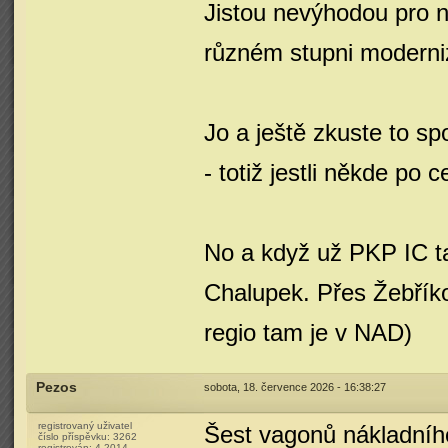
Jistou nevýhodou pro 
různém stupni modern
Jo a ještě zkuste to s
- totiž jestli někde po c
No a když už PKP IC ta
Chalupek. Přes Žebříko
regio tam je v NAD)
Pezos
sobota, 18. července 2026 - 16:38:27
registrovaný uživatel
Šest vagonů nákladního
číslo příspěvku:
3262
registrován:
4-2014