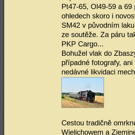
Pt47-65, Ol49-59 a 69
ohledech skoro i novos
SM42 v původním laku,
ze soutěže. Za páru t
PKP Cargo...
Bohužel vlak do Zbaszy
případné fotografy, ani
nedávné likvidaci mech
Cestou tradičně omrknu
Wielichowem a Zieminem