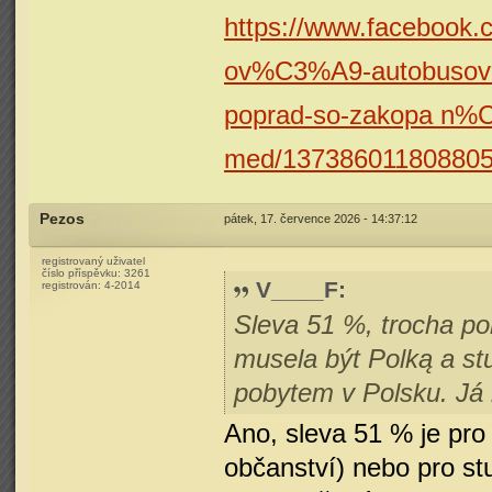
https://www.facebook.c
ov%C3%A9-autobuso
poprad-so-zakopa n
med/137386011808805
Pezos
pátek, 17. července 2026 - 14:37:12
registrovaný uživatel
číslo příspěvku:
3261
V____F
:
registrován:
4-2014
Sleva 51 %, trocha po
musela být Polką a st
pobytem v Polsku. Já 
Ano, sleva 51 % je pro
občanství) nebo pro st