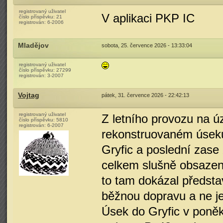
registrovaný uživatel
V aplikaci PKP IC
číslo příspěvku:
21
registrován:
6-2006
Mladějov
sobota, 25. července 2026 - 13:33:04
registrovaný uživatel
číslo příspěvku:
27299
registrován:
3-2007
Vojtag
pátek, 31. července 2026 - 22:42:13
registrovaný uživatel
Z letního provozu na ú
číslo příspěvku:
5810
registrován:
6-2007
rekonstruovaném úseku 
Gryfic a poslední zase
celkem slušně obsazené 
to tam dokázal představ
běžnou dopravu a ne je
Úsek do Gryfic v poněk