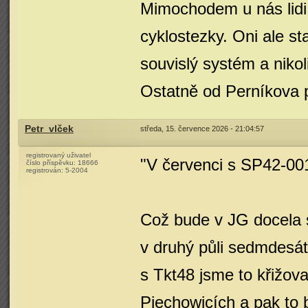
Mimochodem u nás lidi 
cyklostezky. Oni ale st
souvislý systém a nikol
Ostatně od Perníkova p
Petr_vlček
středa, 15. července 2026 - 21:04:57
registrovaný uživatel
"V červenci s SP42-00
číslo příspěvku:
18666
registrován:
5-2004
Což bude v JG docela 
v druhý půli sedmdesát
s Tkt48 jsme to křižova
Piechowicích a pak to 