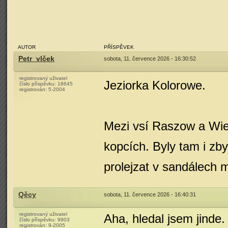
AUTOR
PŘÍSPĚVEK
Petr_vlček
sobota, 11. července 2026 - 16:30:52
registrovaný uživatel
Jeziorka Kolorowe.
číslo příspěvku:
18645
registrován:
5-2004
Mezi vsí Raszow a Wi
kopcích. Byly tam i zby
prolejzat v sandálech 
Qěcy
sobota, 11. července 2026 - 16:40:31
registrovaný uživatel
Aha, hledal jsem jinde.
číslo příspěvku:
9903
registrován:
9-2005