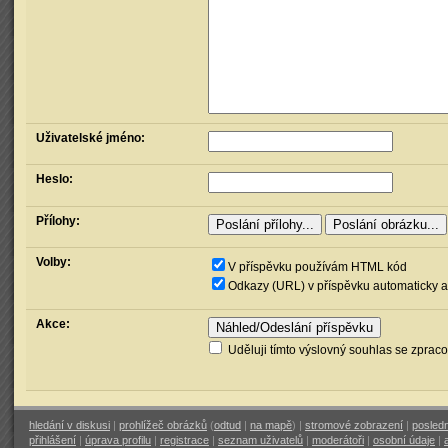
Uživatelské jméno:
Heslo:
Přílohy:
Volby:
V příspěvku používám HTML kód
Odkazy (URL) v příspěvku automaticky a
Akce:
Uděluji tímto výslovný souhlas se zprac
hledání v diskusi
|
prohlížeč obrázků
(
odtud
|
na mapě
) |
stromové zobrazení
|
posledn
přihlášení
|
úprava profilu
|
registrace
|
seznam uživatelů
|
moderátoři
|
osobní údaje
|