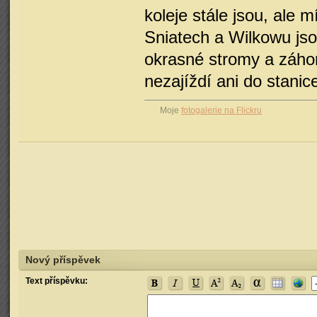
koleje stále jsou, ale 
Sniatech a Wilkowu jso
okrasné stromy a záho
nezajíždí ani do stanic
Moje
fotogalerie na Flickru
Nový příspěvek
Text příspěvku: