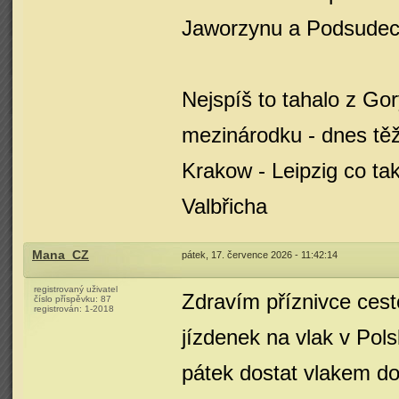
Jaworzynu a Podsudec
Nejspíš to tahalo z Gor
mezinárodku - dnes tě
Krakow - Leipzig co ta
Valbřicha
Mana_CZ
pátek, 17. července 2026 - 11:42:14
registrovaný uživatel
Zdravím příznivce ces
číslo příspěvku:
87
registrován:
1-2018
jízdenek na vlak v Pols
pátek dostat vlakem do