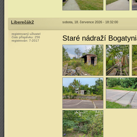
Liberečák2
sobota, 18. července 2026 - 18:32:00
registrovaný uživatel
Staré nádraží Bogatyni
číslo příspěvku:
256
registrován:
7-2017