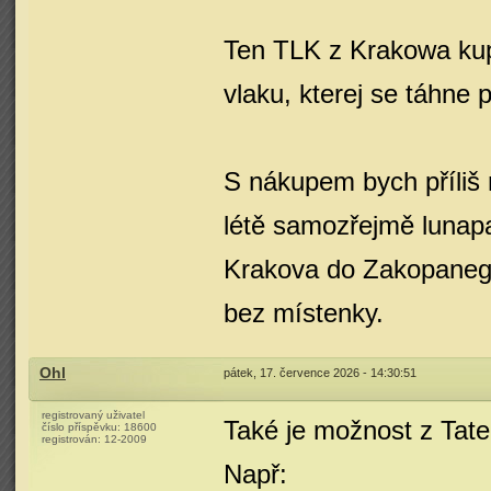
Ten TLK z Krakowa ku
vlaku, kterej se táhne 
S nákupem bych příliš n
létě samozřejmě lunap
Krakova do Zakopaneg
bez místenky.
Ohl
pátek, 17. července 2026 - 14:30:51
registrovaný uživatel
Také je možnost z Tat
číslo příspěvku:
18600
registrován:
12-2009
Např: