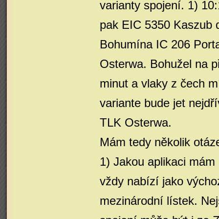
varianty spojení. 1) 
pak EIC 5350 Kaszub d
Bohumína IC 206 Port
Osterwa. Bohužel na př
minut a vlaky z čech m
variante bude jet nejd
TLK Osterwa.
Mám tedy několik otáz
1) Jakou aplikaci mám 
vždy nabízí jako výcho
mezinárodní lístek. Ne