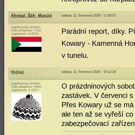
Ahmad_Šáh_Masúd
sobota, 11. července 2026 - 17:56:57
registrovaný uživatel
Parádní report, díky. P
číslo příspěvku:
7122
registrován:
6-2019
Kowary - Kamenná Hora
v tunelu.
Vojtag
sobota, 11. července 2026 - 18:12:34
registrovaný uživatel
O prázdninových sobot
číslo příspěvku:
5800
registrován:
6-2007
zastávek. V červenci 
Přes Kowary už se má s
ale ten až se vyřeší co
zabezpečovací zařízen