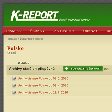
DISKUSE
ČLÁNKY
AKTUALITY
ODKAZY
M
diskuse
»
železnice
» polsko
Polsko
dolů
DISKUSE
Archivy starších příspěvků
(64)
Archiv diskuse Polsko do 08. 1. 2026
Archiv diskuse Polsko do 09. 4. 2026
Archiv diskuse Polsko do 11. 7. 2026