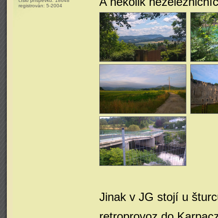
A několik neželezniční
číslo příspěvku:
18648
registrován:
5-2004
Jinak v JG stojí u štur
retroprovoz do Karpac