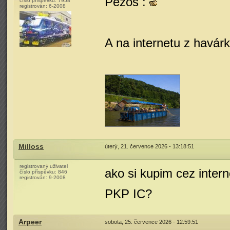
Pezos :
číslo příspěvku:
7958
registrován:
6-2008
A na internetu z havárky
Milloss
úterý, 21. července 2026 - 13:18:51
registrovaný uživatel
ako si kupim cez inter
číslo příspěvku:
846
registrován:
9-2008
PKP IC?
Arpeer
sobota, 25. července 2026 - 12:59:51