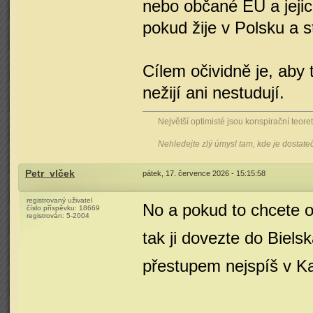
nebo občané EU a jejich
pokud žije v Polsku a s
Cílem očividně je, aby 
nežijí ani nestudují.
Největší optimisté jsou konspirační teoreti
Nehledejte zlý úmysl tam, kde je dostat
Petr_vlček
pátek, 17. července 2026 - 15:15:58
registrovaný uživatel
No a pokud to chcete 
číslo příspěvku:
18669
registrován:
5-2004
tak ji dovezte do Biel
přestupem nejspíš v Ka