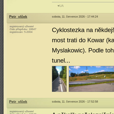
♥UA
Petr_vlček
sobota, 11. července 2026 - 17:44:24
registrovaný uživatel
Cyklostezka na někdejš
číslo příspěvku:
18647
registrován:
5-2004
most trati do Kowar (k
Myslakowic). Podle toh
tunel...
Petr_vlček
sobota, 11. července 2026 - 17:52:58
registrovaný uživatel