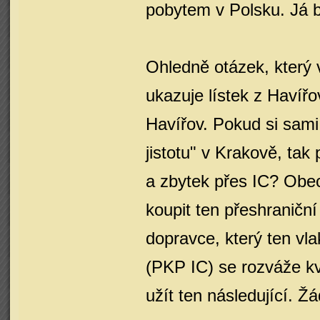
pobytem v Polsku. Já b
Ohledně otázek, který v
ukazuje lístek z Havíř
Havířov. Pokud si sami
jistotu" v Krakově, tak
a zbytek přes IC? Obec
koupit ten přeshraniční 
dopravce, který ten vla
(PKP IC) se rozváže kv
užít ten následující. Ž