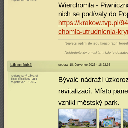
Wierchomla - Piwniczna
nich se podívaly do P
https://krakow.tvp.pl/
chomla-utrudnienia-kry
Největší optimisté jsou konspirační teoreti
Nehledejte zlý úmysl tam, kde je dostat
Liberečák2
sobota, 18. července 2026 - 18:22:36
registrovaný uživatel
Bývalé nádraží úzkoroz
číslo příspěvku:
255
registrován:
7-2017
revitalizací. Místo pan
vznikl městský park.