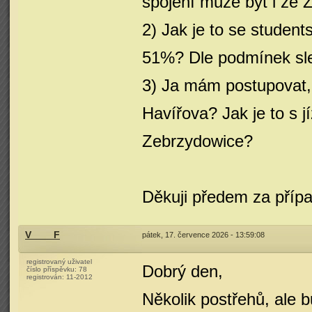
spojení může být i ze 
2) Jak je to se studen
51%? Dle podmínek sle
3) Ja mám postupovat, 
Havířova? Jak je to s 
Zebrzydowice?
Děkuji předem za příp
V____F
pátek, 17. července 2026 - 13:59:08
registrovaný uživatel
Dobrý den,
číslo příspěvku:
78
registrován:
11-2012
Několik postřehů, ale 