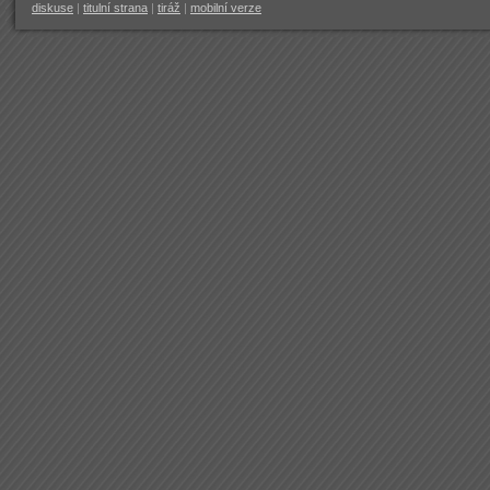
diskuse
|
titulní strana
|
tiráž
|
mobilní verze