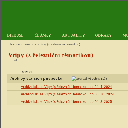
DISKUSE
ČLÁNKY
AKTUALITY
ODKAZY
M
diskuse
»
železnice
» vtipy (s železniční tématikou)
Vtipy (s železniční tématikou)
dolů
DISKUSE
Archivy starších příspěvků
(13)
Archiv diskuse Vtipy (s železniční tématiko... do 24. 4. 2024
Archiv diskuse Vtipy (s železniční tématiko... do 03. 10. 2024
Archiv diskuse Vtipy (s železniční tématiko... do 04. 8. 2025