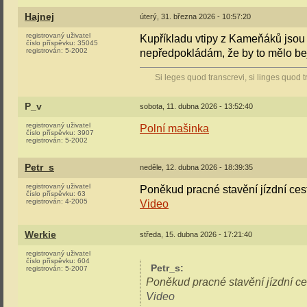
Hajnej
úterý, 31. března 2026 - 10:57:20
registrovaný uživatel
Kupříkladu vtipy z Kameňáků jsou u
číslo příspěvku:
35045
registrován:
5-2002
nepředpokládám, že by to mělo bejt
Si leges quod transcrevi, si linges quod t
P_v
sobota, 11. dubna 2026 - 13:52:40
registrovaný uživatel
Polní mašinka
číslo příspěvku:
3907
registrován:
5-2002
Petr_s
neděle, 12. dubna 2026 - 18:39:35
registrovaný uživatel
Poněkud pracné stavění jízdní cest
číslo příspěvku:
63
registrován:
4-2005
Video
Werkie
středa, 15. dubna 2026 - 17:21:40
registrovaný uživatel
číslo příspěvku:
604
Petr_s
:
registrován:
5-2007
Poněkud pracné stavění jízdní ces
Video