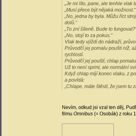
„Je mi líto, pane, ale tenhle vlak 
„Musí přece být nějaká možnost.“
„No, jedna by byla. Můžu říct st
dolů.“
„To zní šíleně. Bude to fungovat?
„No, stojí to za pokus.“
Vlak tedy vjíždí do nádraží, prův
Průvodčí jej pomalu pouští níž, a
rychlostí.
Průvodčí jej pouští, chlap pomalu 
Už to není sprint, ale normální sv
Když chlap míjí konec vlaku, z po
a povídá:
„Chlape, máte štěstí, že jsem tu z
Nevím, odkud jsi vzal ten děj, Pud
filmu
Omnibus
(= Osobák) z roku 1