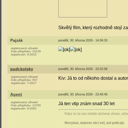
Skvělý film, který rozhodně stojí z
Pajzák
pondělí, 30. března 2026 - 14:06:33
registrovaný uživatel
číslo příspěvku:
10129
registrován:
6-2015
pudr.kolsky
pondělí, 30. března 2026 - 22:02:58
registrovaný uživatel
Kiv: Já to od někoho dostal a autor v
číslo příspěvku:
507
registrován:
7-2017
Agent
pondělí, 30. března 2026 - 23:40:45
registrovaný uživatel
Já ten vtip znám snad 30 let
číslo příspěvku:
13765
registrován:
9-2002
Kdyz si na vas nekdo prinese zbran, odsou
Nevykat, nejsem nici sef, ani policajt.