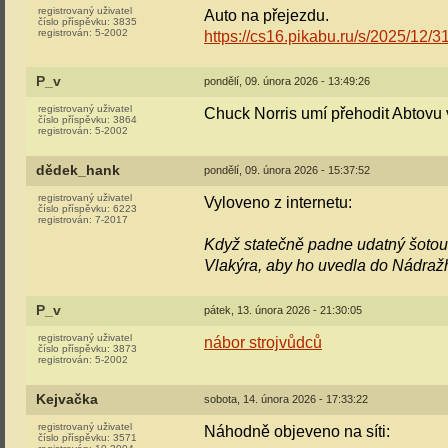
registrovaný uživatel
Auto na přejezdu.
číslo příspěvku:
3835
registrován:
5-2002
https://cs16.pikabu.ru/s/2025/12
P_v
pondělí, 09. února 2026 - 13:49:26
registrovaný uživatel
Chuck Norris umí přehodit Abtovu
číslo příspěvku:
3864
registrován:
5-2002
dědek_hank
pondělí, 09. února 2026 - 15:37:52
registrovaný uživatel
Vyloveno z internetu:
číslo příspěvku:
6223
registrován:
7-2017
Když statečně padne udatný šotou
Vlakýra, aby ho uvedla do Nádražh
P_v
pátek, 13. února 2026 - 21:30:05
registrovaný uživatel
nábor strojvůdců
číslo příspěvku:
3873
registrován:
5-2002
Kejvačka
sobota, 14. února 2026 - 17:33:22
registrovaný uživatel
Náhodně objeveno na síti:
číslo příspěvku:
3571