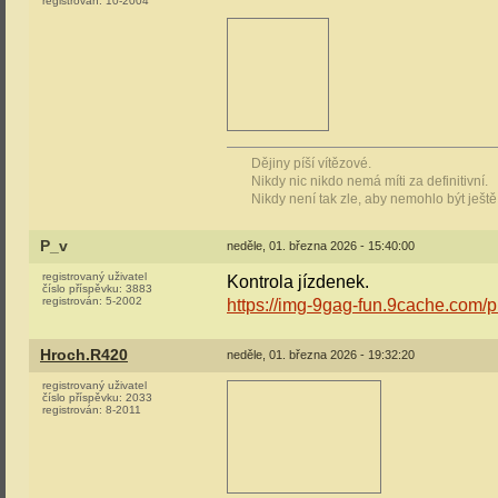
registrován:
10-2004
Dějiny píší vítězové.
Nikdy nic nikdo nemá míti za definitivní.
Nikdy není tak zle, aby nemohlo být ještě
P_v
neděle, 01. března 2026 - 15:40:00
registrovaný uživatel
Kontrola jízdenek.
číslo příspěvku:
3883
registrován:
5-2002
https://img-9gag-fun.9cache.com
Hroch.R420
neděle, 01. března 2026 - 19:32:20
registrovaný uživatel
číslo příspěvku:
2033
registrován:
8-2011