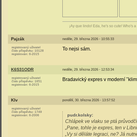
¡Ay que lindo! Eda, he's so cute! Who's a
Pajzák
neděle, 29. března 2026 - 10:55:33
registrovaný uživatel
To nejsi sám.
číslo příspěvku:
10128
registrován:
6-2015
K6S31ODR
neděle, 29. března 2026 - 12:53:34
registrovaný uživatel
Bradavický expres v moderní "klim
číslo příspěvku:
1651
registrován:
6-2015
Klv
pondělí, 30. března 2026 - 13:57:52
registrovaný uživatel
číslo příspěvku:
1749
pudr.kolsky
:
registrován:
6-2006
Chlápek ve vlaku se ptá průvodčíh
„Pane, tohle je expres, ten v Libni
„Vy si děláte legraci, ne? Já nutn