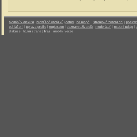
hledání v diskusi
|
prohlížeč obrázků
(
odtud
|
na mapě
) |
stromové zobrazení
|
posledn
odhlášení
|
úprava profilu
|
registrace
|
seznam uživatelů
|
moderátoři
|
osobní údaje
|
diskuse
|
titulní strana
|
tiráž
|
mobilní verze