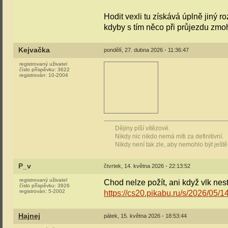
Hodit vexli tu získává úplně jiný 
kdyby s tím něco při průjezdu zmo
Kejvačka
pondělí, 27. dubna 2026 - 11:36:47
registrovaný uživatel
číslo příspěvku:
3622
registrován:
10-2004
Dějiny píší vítězové.
Nikdy nic nikdo nemá míti za definitivní.
Nikdy není tak zle, aby nemohlo být ještě
P_v
čtvrtek, 14. května 2026 - 22:13:52
registrovaný uživatel
Chod nelze požít, ani když vlk nesto
číslo příspěvku:
3926
registrován:
5-2002
https://cs20.pikabu.ru/s/2026/05
Hajnej
pátek, 15. května 2026 - 18:53:44