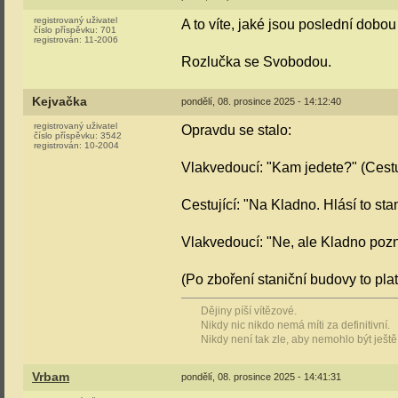
registrovaný uživatel
A to víte, jaké jsou poslední dobo
číslo příspěvku:
701
registrován:
11-2006
Rozlučka se Svobodou.
Kejvačka
pondělí, 08. prosince 2025 - 14:12:40
registrovaný uživatel
Opravdu se stalo:
číslo příspěvku:
3542
registrován:
10-2004
Vlakvedoucí: "Kam jedete?" (Cest
Cestující: "Na Kladno. Hlásí to sta
Vlakvedoucí: "Ne, ale Kladno poznát
(Po zboření staniční budovy to pla
Dějiny píší vítězové.
Nikdy nic nikdo nemá míti za definitivní.
Nikdy není tak zle, aby nemohlo být ještě
Vrbam
pondělí, 08. prosince 2025 - 14:41:31