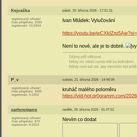
Kejvačka
pátek, 20. března 2026 - 17:51:31
registrovaný uživatel
Ivan Mládek: Vylučování
číslo příspěvku:
3593
registrován:
10-2004
https://youtu.be/wCXkIZrp5Aw?s
Není to nové, ale je to dobré.
Dějiny píší vítězové.
Nikdy nic nikdo nemá míti za definitivní.
Nikdy není tak zle, aby nemohlo být ještě
P_v
sobota, 21. března 2026 - 14:48:09
registrovaný uživatel
kruháč malého poloměru
číslo příspěvku:
3895
registrován:
5-2002
https://vid-hot.pr0gramm.com/202
carloromano
neděle, 29. března 2026 - 01:47:52
registrovaný uživatel
Nevím co dodat
číslo příspěvku:
870
registrován:
6-2023