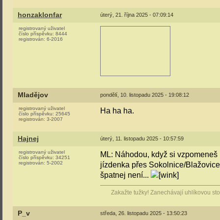
honzaklonfar
úterý, 21. října 2025 - 07:09:14
registrovaný uživatel
číslo příspěvku:
8444
registrován:
6-2016
Mladějov
pondělí, 10. listopadu 2025 - 19:08:12
registrovaný uživatel
Ha ha ha.
číslo příspěvku:
25645
registrován:
3-2007
Hajnej
úterý, 11. listopadu 2025 - 10:57:59
registrovaný uživatel
ML: Náhodou, když si vzpomeneš na
číslo příspěvku:
34251
registrován:
5-2002
jízdenka přes Sokolnice/Blažovice j
špatnej není...
Zakažte tužky! Zanechávají uhlíkovou stop
P_v
středa, 26. listopadu 2025 - 13:50:23