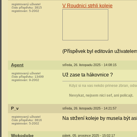
registrovaný uživatel
V Roudnici strhli koleje
číslo příspěvku:
3815
registrován:
5-2002
(Příspěvek byl editován uživatele
Agent
středa, 26. listopadu 2025 - 14:08:15
registrovaný uživatel
Už zase ta hákovnice ?
číslo příspěvku:
13499
registrován:
9-2002
Kdyz si na vas nekdo prinese zbran, odsou
Nevykat, nejsem nici sef, ani policajt.
P_v
středa, 26. listopadu 2025 - 14:21:57
registrovaný uživatel
Na stržení koleje by musela být as
číslo příspěvku:
3816
registrován:
5-2002
Wokodobe
pátek, 05. prosince 2025 - 15:02:17