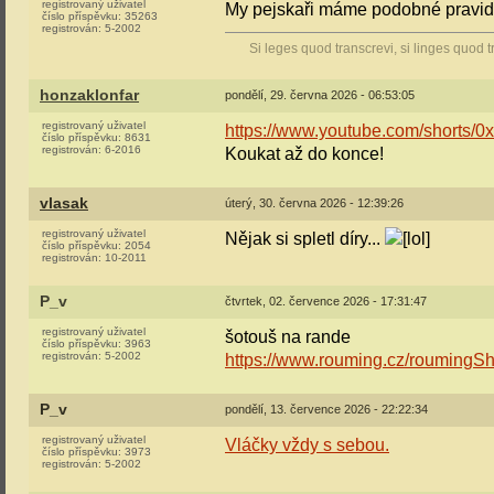
registrovaný uživatel
My pejskaři máme podobné pravidlo
číslo příspěvku:
35263
registrován:
5-2002
Si leges quod transcrevi, si linges quod t
honzaklonfar
pondělí, 29. června 2026 - 06:53:05
registrovaný uživatel
https://www.youtube.com/shorts
číslo příspěvku:
8631
registrován:
6-2016
Koukat až do konce!
vlasak
úterý, 30. června 2026 - 12:39:26
registrovaný uživatel
Nějak si spletl díry...
číslo příspěvku:
2054
registrován:
10-2011
P_v
čtvrtek, 02. července 2026 - 17:31:47
registrovaný uživatel
šotouš na rande
číslo příspěvku:
3963
registrován:
5-2002
https://www.rouming.cz/roumingSh
P_v
pondělí, 13. července 2026 - 22:22:34
registrovaný uživatel
Vláčky vždy s sebou.
číslo příspěvku:
3973
registrován:
5-2002