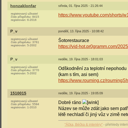
honzaklonfar
středa, 01. října 2025 - 21:26:44
registrovaný uživatel
https://www.youtube.com/shorts/
číslo příspěvku:
8415
registrován:
6-2016
P_v
pondělí, 13. října 2025 - 10:08:42
registrovaný uživatel
Šotorestaurace
číslo příspěvku:
3761
registrován:
5-2002
https://vid-hot.pr0gramm.com/202
P_v
neděle, 19. října 2025 - 18:01:03
registrovaný uživatel
Odškodnění za teplotní nepohodu
číslo příspěvku:
3770
registrován:
5-2002
(kam s tím, asi sem)
https://www.rouming.cz/roumingS
1510015
neděle, 19. října 2025 - 19:05:09
registrovaný uživatel
Dobré ráno
číslo příspěvku:
5594
registrován:
1-2010
Název se může zdát jako sem patří
létě nechladí či jiný vůz v zimě n
"Áčka, Béčka & interiéry"
- přehledy inte