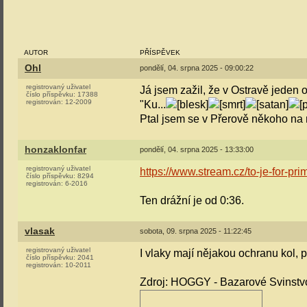
AUTOR
PŘÍSPĚVEK
Ohl
pondělí, 04. srpna 2025 - 09:00:22
registrovaný uživatel
Já jsem zažil, že v Ostravě jeden o
číslo příspěvku:
17388
registrován:
12-2009
"Ku...
Ptal jsem se v Přerově někoho na nás
honzaklonfar
pondělí, 04. srpna 2025 - 13:33:00
registrovaný uživatel
https://www.stream.cz/to-je-for-p
číslo příspěvku:
8294
registrován:
6-2016
Ten drážní je od 0:36.
vlasak
sobota, 09. srpna 2025 - 11:22:45
registrovaný uživatel
I vlaky mají nějakou ochranu kol, 
číslo příspěvku:
2041
registrován:
10-2011
Zdroj: HOGGY - Bazarové Svinstv