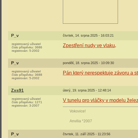
P_v
čtvrtek, 14. srpna 2025 - 16:03:21
registrovaný uživatel
Zpestření nudy ve vlaku
.
číslo příspěvku:
3686
registrován:
5-2002
P_v
pondělí, 18. srpna 2025 - 10:09:30
registrovaný uživatel
Pán který nerespektuje závoru a stoj
číslo příspěvku:
3688
registrován:
5-2002
Zxs91
úterý, 19. srpna 2025 - 12:48:14
registrovaný uživatel
V tunelu pro vláčky v modelu želez
číslo příspěvku:
1271
registrován:
3-2007
Vokovice!
Anvilia *2007
P_v
čtvrtek, 11. září 2025 - 11:23:56