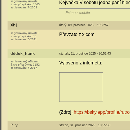
registrovaný uživatel
Kejvačka:V sobotu jedna paní hled
číslo příspěvku:
3345
registrován:
7-2003
Psáno z mobilu.
Xhj
úterý, 09. prosince 2025 - 21:33:57
registrovaný uživatel
Převzato z x.com
číslo příspěvku:
83
registrován:
5-2011
dědek_hank
čtvrtek, 11. prosince 2025 - 20:51:43
registrovaný uživatel
Vyloveno z internetu:
číslo příspěvku:
6152
registrován:
7-2017
(Zdroj:
https://bsky.app/profile/ru
P_v
středa, 31. prosince 2025 - 19:55:59