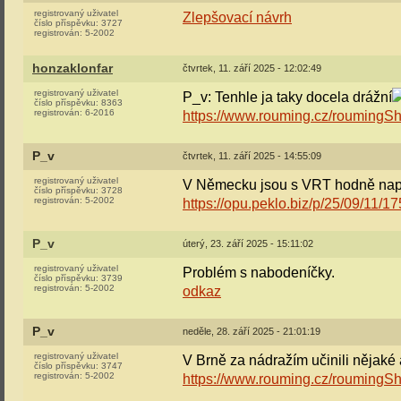
registrovaný uživatel
Zlepšovací návrh
číslo příspěvku:
3727
registrován:
5-2002
honzaklonfar
čtvrtek, 11. září 2025 - 12:02:49
registrovaný uživatel
P_v: Tenhle ja taky docela drážní
číslo příspěvku:
8363
registrován:
6-2016
https://www.rouming.cz/roumingS
P_v
čtvrtek, 11. září 2025 - 14:55:09
registrovaný uživatel
V Německu jsou s VRT hodně nap
číslo příspěvku:
3728
registrován:
5-2002
https://opu.peklo.biz/p/25/09/11/
P_v
úterý, 23. září 2025 - 15:11:02
registrovaný uživatel
Problém s nabodeníčky.
číslo příspěvku:
3739
registrován:
5-2002
odkaz
P_v
neděle, 28. září 2025 - 21:01:19
registrovaný uživatel
V Brně za nádražím učinili nějaké
číslo příspěvku:
3747
registrován:
5-2002
https://www.rouming.cz/roumingS