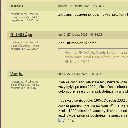
Mirous
pondělí, 26. ledna 2026 - 23:24:06
registrovaný uživatel
Zdravím, nevzpomněl by si někdo, jaké lehát
číslo příspěvku:
5217
registrován:
11-2006
R_1463Úpa
úterý, 27. ledna 2026 - 08:56:23
registrovaný uživatel
Ano. Již modrobílý nátěr
číslo příspěvku:
3438
registrován:
12-2007
Rychlík: PRAHA HL.N.,odj. 15:05 -Praha
Nová Paka-Nová Paka město-Stará Paka
HL.N.,příj. 18.53
Vantju
úterý, 27. ledna 2026 - 10:03:02
registrovaný uživatel
Z velké části ano, ale stále byly některé voz
číslo příspěvku:
5852
vozy byly i po roce 2000 ještě z části celomo
registrován:
9-2007
celomodré ještě šlo narazit. Bohužel já si z
Používaly se Bc z roku 1984. Do roku 2002 do
255
část se předtím upravila na řadu B
, tj. n
z roku 1980, nicméně všechny tři série se od
jezdily více, přičemž pochopitelně zajížděly