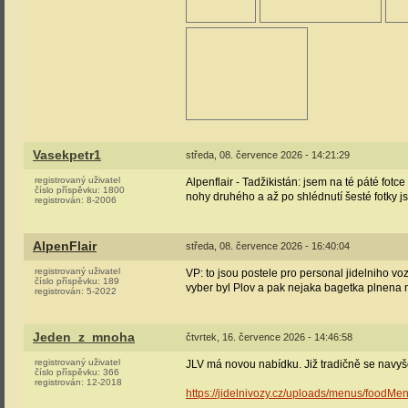
Vasekpetr1
středa, 08. července 2026 - 14:21:29
registrovaný uživatel
Alpenflair - Tadžikistán: jsem na té páté fotc
číslo příspěvku:
1800
nohy druhého a až po shlédnutí šesté fotky j
registrován:
8-2006
AlpenFlair
středa, 08. července 2026 - 16:40:04
registrovaný uživatel
VP: to jsou postele pro personal jidelniho v
číslo příspěvku:
189
vyber byl Plov a pak nejaka bagetka plnena 
registrován:
5-2022
Jeden_z_mnoha
čtvrtek, 16. července 2026 - 14:46:58
registrovaný uživatel
JLV má novou nabídku. Již tradičně se navyšo
číslo příspěvku:
366
registrován:
12-2018
https://jidelnivozy.cz/uploads/menus/foodMen