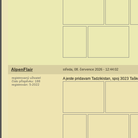
AlpenFlair
středa, 08. července 2026 - 12:44:02
registrovaný uživatel
A jeste pridavam Tadzikistan, spoj 3023 Taš
číslo příspěvku:
188
registrován:
5-2022