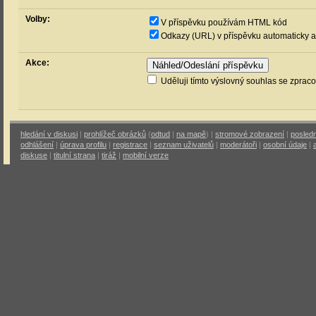
Volby:
V příspěvku používám HTML kód
Odkazy (URL) v příspěvku automaticky a
Akce:
Uděluji tímto výslovný souhlas se zprac
hledání v diskusi
|
prohlížeč obrázků
(
odtud
|
na mapě
) |
stromové zobrazení
|
posledn
odhlášení
|
úprava profilu
|
registrace
|
seznam uživatelů
|
moderátoři
|
osobní údaje
|
diskuse
|
titulní strana
|
tiráž
|
mobilní verze