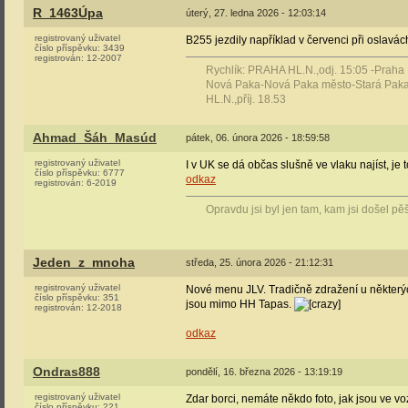
R_1463Úpa
úterý, 27. ledna 2026 - 12:03:14
registrovaný uživatel
B255 jezdily například v červenci při oslavách
číslo příspěvku:
3439
registrován:
12-2007
Rychlík: PRAHA HL.N.,odj. 15:05 -Praha
Nová Paka-Nová Paka město-Stará Paka
HL.N.,příj. 18.53
Ahmad_Šáh_Masúd
pátek, 06. února 2026 - 18:59:58
registrovaný uživatel
I v UK se dá občas slušně ve vlaku najíst, je
číslo příspěvku:
6777
odkaz
registrován:
6-2019
Opravdu jsi byl jen tam, kam jsi došel p
Jeden_z_mnoha
středa, 25. února 2026 - 21:12:31
registrovaný uživatel
Nové menu JLV. Tradičně zdražení u některýc
číslo příspěvku:
351
jsou mimo HH Tapas.
registrován:
12-2018
odkaz
Ondras888
pondělí, 16. března 2026 - 13:19:19
registrovaný uživatel
Zdar borci, nemáte někdo foto, jak jsou ve
číslo příspěvku:
221