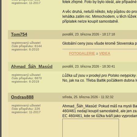
fotek zřejmé. Foto by bylo ideál, ale případn
registrován:
11-2017
A věc druhá, netuší někdo, kdy půjdou do pr
lehátka zatím nic. Mimochodem, u těch lůžek
příplatek nelze koupit samostatně.
Tom754
pondělí, 23. března 2026 - 18:17:18
registrovaný uživatel
Globální ceny jsou všude kromě Slovenska př
číslo příspěvku:
6144
registrován:
6-2010
FOTOGALERIE
a
VIDEA
Ahmad_Šáh_Masúd
pondělí, 23. března 2026 - 18:30:41
registrovaný uživatel
Lůžka už jsou v prodeji pro Polsko netypicky a
číslo příspěvku:
6870
No, jak na co. Třeba Baltik počátkem dubna lů
registrován:
6-2019
Ondras888
středa, 25. března 2026 - 11:32:32
registrovaný uživatel
Ahmad_Šáh_Masúd: Pokud máš na mysli Baltic 
číslo příspěvku:
226
460/461 nedají koupit samostatně, ale jen z
registrován:
11-2017
EC 460/461, kde se lůžka tváří jako vyproda