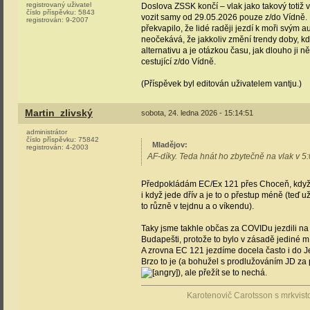
registrovaný uživatel
Doslova ZSSK končí – vlak jako takový totiž v
číslo příspěvku:
5843
vozit samy od 29.05.2026 pouze z/do Vídně. P
registrován:
9-2007
překvapilo, že lidé raději jezdí k moři svým 
neočekává, že jakkoliv změní trendy doby, kdy
alternativu a je otázkou času, jak dlouho ji 
cestující z/do Vídně.
(Příspěvek byl editován uživatelem vantju.)
Martin_zlivský
sobota, 24. ledna 2026 - 15:14:51
administrátor
číslo příspěvku:
75842
Mladějov
:
registrován:
4-2003
AF-díky. Teda hnát ho zbytečně na vlak v 5:
Předpokládám EC/Ex 121 přes Choceň, když
i když jede dřív a je to o přestup méně (teď
to různě v tejdnu a o víkendu).
Taky jsme takhle občas za COVIDu jezdili na 
Budapešti, protože to bylo v zásadě jediné mí
A zrovna EC 121 jezdíme docela často i do Je
Brzo to je (a bohužel s prodlužováním JD za p
), ale přežít se to nechá.
Karotenovič Carotsson s mrkvist