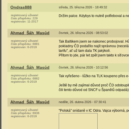
Ondras888
středa, 25. března 2026 - 18:49:32
registrovaný uživatel
Držím palce. Kdybys to nutně potřeboval a neš
číslo příspěvku:
229
registrován:
11-2017
Ahmad_Šáh_Masúd
čtvrtek, 26. března 2026 - 08:53:02
registrovaný uživatel
Tak Baltikem jsem se nakonec probojoval. H
číslo příspěvku:
6881
pokladny ČD podařilo najít správnou (necelá 
registrován:
6-2019
tarifu", ať už tam dala TK jakýkoli.
Přitom to jde, pár let zpět jsem takto k síťov
Ahmad_Šáh_Masúd
čtvrtek, 26. března 2026 - 10:12:56
registrovaný uživatel
Tak vyřešeno - lůžko na TLK koupeno přes e-s
číslo příspěvku:
6882
registrován:
6-2019
Ještě by mě zajímal důvod proč ČD odstoupi
čili tento důvod od SNCF u Španělů odpadá)
Ahmad_Šáh_Masúd
neděle, 26. dubna 2026 - 07:30:41
registrovaný uživatel
"Polská" snídaně v IC Odra. Vajca výborná, pe
číslo příspěvku:
6936
registrován:
6-2019