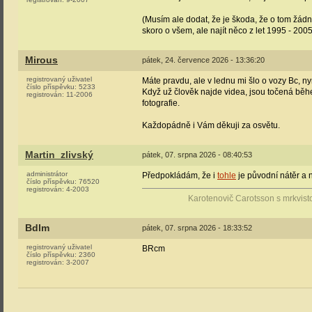
(Musím ale dodat, že je škoda, že o tom žá
skoro o všem, ale najít něco z let 1995 - 2005
Mirous
pátek, 24. července 2026 - 13:36:20
registrovaný uživatel
Máte pravdu, ale v lednu mi šlo o vozy Bc, nyn
číslo příspěvku:
5233
Když už člověk najde videa, jsou točená běh
registrován:
11-2006
fotografie.
Každopádně i Vám děkuji za osvětu.
Martin_zlivský
pátek, 07. srpna 2026 - 08:40:53
administrátor
Předpokládám, že i
tohle
je původní nátěr 
číslo příspěvku:
76520
registrován:
4-2003
Karotenovič Carotsson s mrkvist
Bdlm
pátek, 07. srpna 2026 - 18:33:52
registrovaný uživatel
BRcm
číslo příspěvku:
2360
registrován:
3-2007