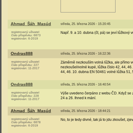
Ahmad_Šáh_Masúd
středa, 25. března 2026 - 15:20:45
registrovaný uživatel
Např. 9. a 10. dubna (čt, pá) se jeví lůžkový
číslo příspěvku:
6873
registrován:
6-2019
Ondras888
středa, 25. března 2026 - 16:22:36
registrovaný uživatel
Záměrně nezkouším volná lůžka, ale přímo vo
číslo příspěvku:
227
nezkoušel/volné kupé, lůžka číslo 42, 44, 46
registrován:
11-2017
44, 46. 10. dubna EN 50461 volné lůžka 51, 
Ondras888
středa, 25. března 2026 - 16:40:54
registrovaný uživatel
Výše uvedeno čerpáno z webu ČD. Když se z
číslo příspěvku:
228
24 a 26. Ihned k mání.
registrován:
11-2017
Ahmad_Šáh_Masúd
středa, 25. března 2026 - 18:44:21
registrovaný uživatel
No, to je tedy divné, tak já to jdu zkoušet, 
číslo příspěvku:
6878
registrován:
6-2019