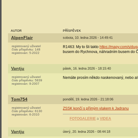
AUTOR
PŘÍSPĚVEK
AlpenFlair
sobota, 10. ledna 2026 - 14:49:41
registrovaný uživatel
R1463: My to šli takto
https://mapy.com/s/du
číslo příspěvku:
148
busem do Rychnova, náhradním busem do Čast
registrován:
5-2022
Vantju
pátek, 16. ledna 2026 - 18:15:40
registrovaný uživatel
Nemáte prosím někdo naskenovaný, nebo ale
číslo příspěvku:
5839
registrován:
9-2007
Tom754
pondělí, 19. ledna 2026 - 21:18:06
registrovaný uživatel
ZSSK končí s přímým vlakem k Jadranu
číslo příspěvku:
6130
registrován:
6-2010
FOTOGALERIE
a
VIDEA
Vantju
úterý, 20. ledna 2026 - 08:44:18