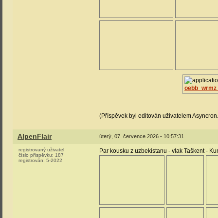
oebb_wrmz_
(Příspěvek byl editován uživatelem Asyncron.
AlpenFlair
úterý, 07. července 2026 - 10:57:31
registrovaný uživatel
Par kousku z uzbekistanu - vlak Taškent - Ku
číslo příspěvku:
187
registrován:
5-2022