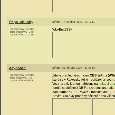
Papa_chubby
středa, 27. května 2026 - 13:17:50
registrovaný uživatel
WLABm ZSSK
číslo příspěvku:
245
registrován:
12-2007
asyncron
středa, 10. června 2026 - 11:25:53
registrovaný uživatel
Zde je přehled všech vozů
ÖBB WRmz (WRm
číslo příspěvku:
16
které se v Rakousku ještě nacházejí a jsou n
registrován:
6-2025
Vozy již byly jednou nabízeny na
railauction.
(portál společnosti DB Fahrzeuginstandhaltun
Weilburger Str. 22 , 60326 Frankfurt/Main ), a
Nevím, zda byly prodány některé nebo všec