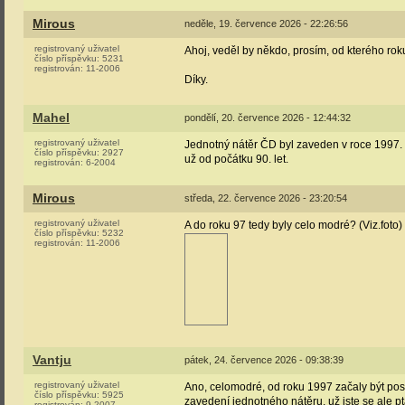
Mirous
neděle, 19. července 2026 - 22:26:56
registrovaný uživatel
Ahoj, veděl by někdo, prosím, od kterého rok
číslo příspěvku:
5231
registrován:
11-2006
Díky.
Mahel
pondělí, 20. července 2026 - 12:44:32
registrovaný uživatel
Jednotný nátěr ČD byl zaveden v roce 1997. N
číslo příspěvku:
2927
už od počátku 90. let.
registrován:
6-2004
Mirous
středa, 22. července 2026 - 23:20:54
registrovaný uživatel
A do roku 97 tedy byly celo modré? (Viz.foto)
číslo příspěvku:
5232
registrován:
11-2006
Vantju
pátek, 24. července 2026 - 09:38:39
registrovaný uživatel
Ano, celomodré, od roku 1997 začaly být post
číslo příspěvku:
5925
zavedení jednotného nátěru, už jste se ale pt
registrován:
9-2007