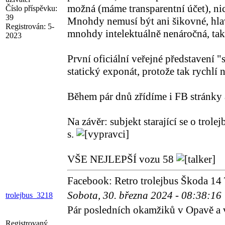
možná (máme transparentní účet), ni
Číslo příspěvku:
39
Mnohdy nemusí být ani šikovné, hlav
Registrován:
5-
mnohdy intelektuálně nenáročná, tak
2023
První oficiální veřejné představení 
statický exponát, protože tak rychl
Během pár dnů zřídíme i FB stránky
Na závěr: subjekt starající se o tro
s.
VŠE NEJLEPŠÍ vozu 58
Facebook: Retro trolejbus Škoda 14 
Sobota, 30. března 2024 - 08:38:16
trolejbus_3218
Pár posledních okamžiků v Opavě a
Registrovaný