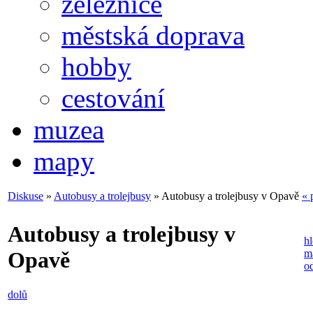
železnice
městská doprava
hobby
cestování
muzea
mapy
Diskuse
»
Autobusy a trolejbusy
» Autobusy a trolejbusy v Opavě
« 
Autobusy a trolejbusy v
h
m
Opavě
o
dolů