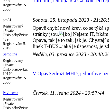
Turbouň, Dinopark a Galaxík. Po Opa
9997
Registrován:
2-
2006
Sobota, 25. listopadu 2023 - 21:26
pm81
Registrovaný
Opavě chybí nová krev, co se týká s
uživatel
stránky jsou.
Nejsem IT, říkám 
Číslo příspěvku:
489
Opava, tak je to tak, jak je. Chyst
Registrován:
5-
linek T-BUS...jaká je úspešnost, je 
2019
Neděle, 03. prosince 2023 - 20:48:
Semolina
Registrovaný
uživatel
Číslo příspěvku:
V Opavě zdraží MHD, jednotlivé jízd
10170
Registrován:
2-
2006
Čtvrtek, 11. ledna 2024 - 20:57:44
Pavluscha
Registrovaný
uživatel
Číslo příspěvku: