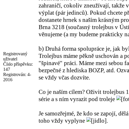
zahraničí, cokoliv zneužívají, takže 
výplat (pár jedinců). Pokud chcete př
dostanete hrnek s naším krásným p
Brna 3218 (současný trolejbus v Ústí
věnujeme (a my budeme prakticky na 
b) Druhá forma spolupráce je, jak by
Registrovaný
Trolejbus máme pěkně uschován a pom
uživatel
"špinavé" práci. Máme mezi sebou fac
Číslo příspěvku:
147
bezpečné z hlediska BOZP, atd. Ozva
Registrován:
4-
se vždy včas dozvíte.
2016
Co je naším cílem? Oživit trolejbus
série a s ním vyrazit pod troleje
Je samozřejmé, že kdo se zapojí, dělá
toho vždy vyplyne
.