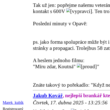
Tak už jen: popřejme našemu veterán
kontakt s 600V
. Ten tro
Poslední minuty v Opavě:
ps. jako forma spolupráce může být i
stránky a propagaci. Trolejbus 58 za
A heslem jednoho filmu:
"Míru zdar, Koutná"
"
Znáte takový to pořekadlo: "Když n
Jakub Kovář
, nejlepší brankář kt
Čtvrtek, 17. dubna 2025 - 13:25:56
Marek_kubík
Registrovaný