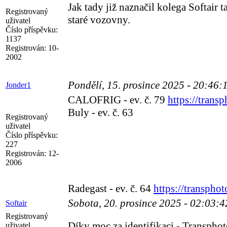
Jak tady již naznačil kolega Softair 
Registrovaný
staré vozovny.
uživatel
Číslo příspěvku:
1137
Registrován:
10-
2002
Pondělí, 15. prosince 2025 - 20:46
Jonder1
CALOFRIG - ev. č. 79
https://trans
Buly - ev. č. 63
Registrovaný
uživatel
Číslo příspěvku:
227
Registrován:
12-
2006
Radegast - ev. č. 64
https://transpho
Sobota, 20. prosince 2025 - 02:03:
Softair
Registrovaný
Díky moc za identifikaci - Transphot
uživatel