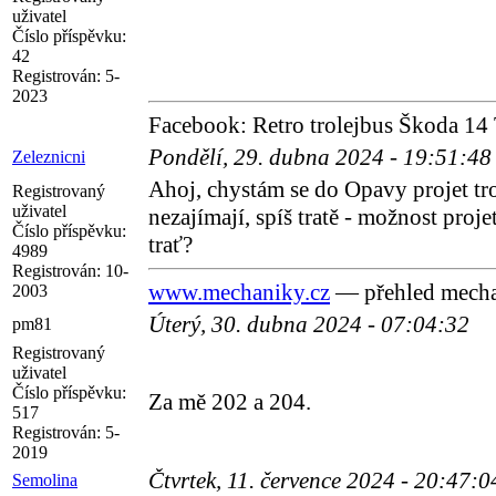
uživatel
Číslo příspěvku:
42
Registrován:
5-
2023
Facebook: Retro trolejbus Škoda 14 
Pondělí, 29. dubna 2024 - 19:51:4
Zeleznicni
Ahoj, chystám se do Opavy projet tr
Registrovaný
uživatel
nezajímají, spíš tratě - možnost proj
Číslo příspěvku:
trať?
4989
Registrován:
10-
www.mechaniky.cz
— přehled mecha
2003
Úterý, 30. dubna 2024 - 07:04:32
pm81
Registrovaný
uživatel
Číslo příspěvku:
Za mě 202 a 204.
517
Registrován:
5-
2019
Čtvrtek, 11. července 2024 - 20:47:
Semolina