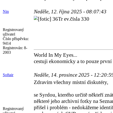
Neděle, 12. října 2025 - 08:07:43
Nin
36Tr ev.čísla 330
Registrovaný
uživatel
Číslo příspěvku:
9414
Registrován:
8-
2003
World In My Eyes...
cestuji ekonomicky a to pouze první
Neděle, 14. prosince 2025 - 12:20:
Softair
Zdravím všechny místní diskutéry,
se Syrdou, kterého určitě někteří zn
některé jeho archivní fotky na Sezna
přišel i problém - nedokážeme identif
Registrovaný