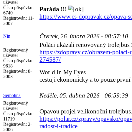
uživatel
Číslo příspěvku:
Paráda !!!
6740
https://www.cs-dopravak.cz/opava-s
Registrován:
11-
2007
Čtvrtek, 26. února 2026 - 08:57:10
Nin
Poláci ukázali renovovaný trolejbus
Registrovaný
https://zdopravy.cz/obrazem-polaci-
uživatel
274587/
Číslo příspěvku:
9618
Registrován:
8-
World In My Eyes...
2003
cestuji ekonomicky a to pouze první
Neděle, 05. dubna 2026 - 06:59:39
Semolina
Registrovaný
uživatel
Opavou projel velikonoční trolejbus. 
Číslo příspěvku:
https://polar.cz/zpravy/opavsko/opa
11719
Registrován:
2-
radost-i-tradice
2006