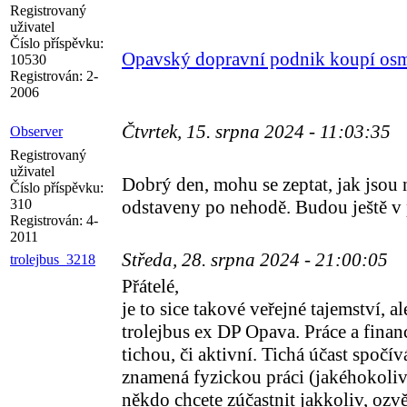
Registrovaný
uživatel
Číslo příspěvku:
Opavský dopravní podnik koupí osm e
10530
Registrován:
2-
2006
Čtvrtek, 15. srpna 2024 - 11:03:35
Observer
Registrovaný
uživatel
Dobrý den, mohu se zeptat, jak jsou
Číslo příspěvku:
310
odstaveny po nehodě. Budou ještě v
Registrován:
4-
2011
Středa, 28. srpna 2024 - 21:00:05
trolejbus_3218
Přátelé,
je to sice takové veřejné tajemství, a
trolejbus ex DP Opava. Práce a finan
tichou, či aktivní. Tichá účast spočí
znamená fyzickou práci (jakéhokoliv
někdo chcete zúčastnit jakkoliv, ozv