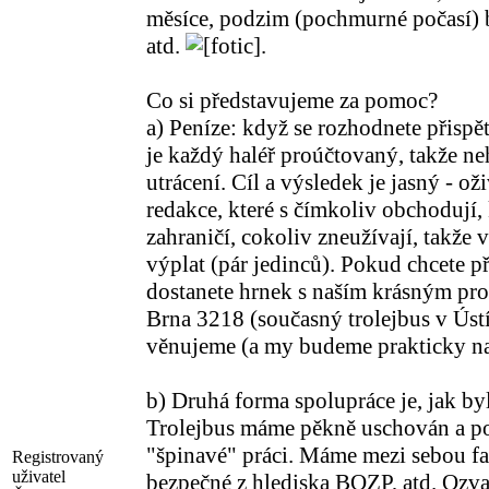
měsíce, podzim (pochmurné počasí) bu
atd.
.
Co si představujeme za pomoc?
a) Peníze: když se rozhodnete přispět
je každý haléř proúčtovaný, takže ne
utrácení. Cíl a výsledek je jasný - o
redakce, které s čímkoliv obchodují, 
zahraničí, cokoliv zneužívají, takže 
výplat (pár jedinců). Pokud chcete př
dostanete hrnek s naším krásným p
Brna 3218 (současný trolejbus v Ústí
věnujeme (a my budeme prakticky na 
b) Druhá forma spolupráce je, jak by
Trolejbus máme pěkně uschován a pom
"špinavé" práci. Máme mezi sebou fac
Registrovaný
uživatel
bezpečné z hlediska BOZP, atd. Ozva