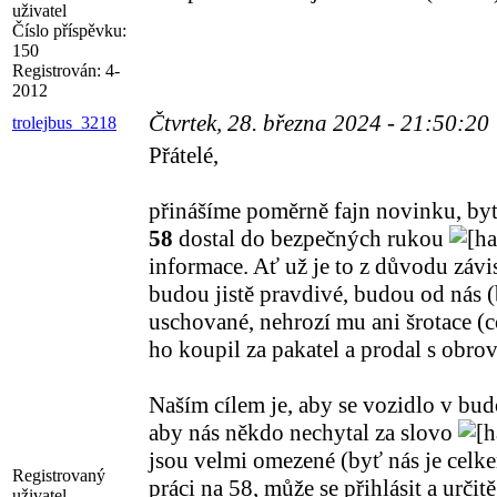
uživatel
Číslo příspěvku:
150
Registrován:
4-
2012
Čtvrtek, 28. března 2024 - 21:50:20
trolejbus_3218
Přátelé,
přinášíme poměrně fajn novinku, byť 
58
dostal do bezpečných rukou
informace. Ať už je to z důvodu závis
budou jistě pravdivé, budou od nás (
uschované, nehrozí mu ani šrotace (
ho koupil za pakatel a prodal s obr
Naším cílem je, aby se vozidlo v bu
aby nás někdo nechytal za slovo
jsou velmi omezené (byť nás je celke
Registrovaný
práci na 58, může se přihlásit a urč
uživatel