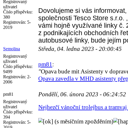
Registrovaný
uživatel
Dovolujeme si vás informovat
Číslo příspěvku:
380
společnosti Tesco Store s.r.o.
Registrován:
5-
vámi hojně využívané linky č.
2019
z podnikajících obchodních ř
autobusové linky, bude jejím
Středa, 04. ledna 2023 - 20:00:45
Semolina
Registrovaný
uživatel
pm81
:
Číslo příspěvku:
"
Opava bude mit Asistenty v doprave
9499
Registrován:
2-
Opava zavedla v MHD asistenty přepr
2006
Pondělí, 06. února 2023 - 06:24:52
pm81
Registrovaný
Nejhezčí vánoční trolejbus a tramva
uživatel
Číslo příspěvku:
394
(s měsíčním zpožděním)
Registrován:
5-
2019