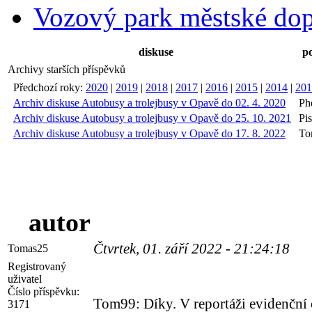
Vozový park městské do
diskuse
po
Archivy starších příspěvků
Předchozí roky:
2020
|
2019
|
2018
|
2017
|
2016
|
2015
|
2014
|
201
Archiv diskuse Autobusy a trolejbusy v Opavě do 02. 4. 2020
Ph
Archiv diskuse Autobusy a trolejbusy v Opavě do 25. 10. 2021
Pis
Archiv diskuse Autobusy a trolejbusy v Opavě do 17. 8. 2022
To
autor
Čtvrtek, 01. září 2022 - 21:24:18
Tomas25
Registrovaný
uživatel
Číslo příspěvku:
Tom99: Díky. V reportáži evidenční č
3171