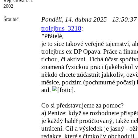
Registrován:
5-
2002
Pondělí, 14. dubna 2025 - 13:50:3
Šroubič
trolejbus_3218
:
"
Přátelé,
je to sice takové veřejné tajemství, a
trolejbus ex DP Opava. Práce a finan
tichou, či aktivní. Tichá účast spočí
znamená fyzickou práci (jakéhokoliv
někdo chcete zúčastnit jakkoliv, ozv
měsíce, podzim (pochmurné počasí) bu
atd.
.
Co si představujeme za pomoc?
a) Peníze: když se rozhodnete přispět
je každý haléř proúčtovaný, takže ne
utrácení. Cíl a výsledek je jasný - o
redakce, které s čímkoliv obchodují, 