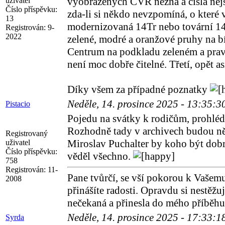
vyobrazených CVR nezná a čísla nejso
uživatel
Číslo příspěvku:
zda-li si někdo nevzpomíná, o které 
13
modernizovaná 14Tr nebo tovární 14
Registrován:
9-
2022
zelené, modré a oranžové pruhy na 
Centrum na podkladu zeleném a pravd
není moc dobře čitelné. Třetí, opět 
Díky všem za případné poznatky
Neděle, 14. prosince 2025 - 13:35:
Pistacio
Pojedu na svátky k rodičům, prohlé
Rozhodně tady v archivech budou ně
Registrovaný
Miroslav Puchalter by koho být dob
uživatel
Číslo příspěvku:
věděl všechno.
758
Registrován:
11-
Pane tvůrčí, se vší pokorou k Vašem
2008
přinášíte radosti. Opravdu si nestěžu
nečekaná a přinesla do mého příběhu
Neděle, 14. prosince 2025 - 17:33:
Syrda