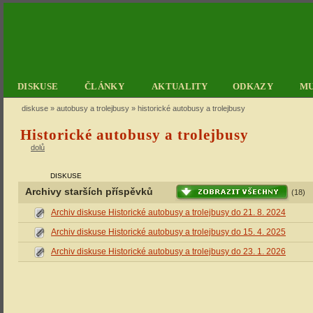
DISKUSE
ČLÁNKY
AKTUALITY
ODKAZY
M
diskuse
»
autobusy a trolejbusy
» historické autobusy a trolejbusy
Historické autobusy a trolejbusy
dolů
DISKUSE
Archivy starších příspěvků
(18)
Archiv diskuse Historické autobusy a trolejbusy do 21. 8. 2024
Archiv diskuse Historické autobusy a trolejbusy do 15. 4. 2025
Archiv diskuse Historické autobusy a trolejbusy do 23. 1. 2026