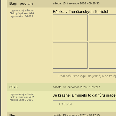
Bagr_poclain
středa, 15. července 2026 - 09:28:38
registrovaný uživatel
Ešelka v Trenčianských Teplicích
číslo příspěvku:
976
registrován:
2-2009
Prvú flašu sme vypili do jednéj a do tretě
3973
sobota, 18. července 2026 - 10:52:17
registrovaný uživatel
Je krásnej a muselo to dát fůru práce,
číslo příspěvku:
482
registrován:
9-2009
AO 53-54
Nin
neděle, 19. července 2026 - 18:17:25