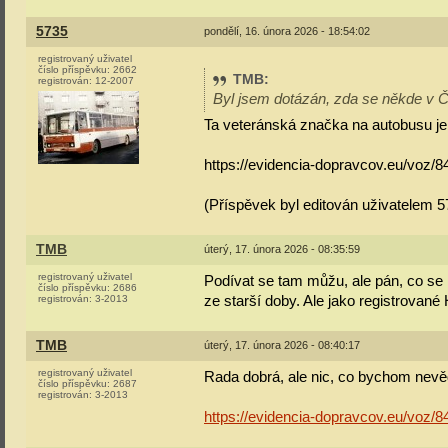
5735
pondělí, 16. února 2026 - 18:54:02
registrovaný uživatel
číslo příspěvku:
2662
TMB
:
registrován:
12-2007
Byl jsem dotázán, zda se někde v 
Ta veteránská značka na autobusu je 
https://evidencia-dopravcov.eu/voz/8
(Příspěvek byl editován uživatelem 5
TMB
úterý, 17. února 2026 - 08:35:59
registrovaný uživatel
Podívat se tam můžu, ale pán, co se m
číslo příspěvku:
2686
ze starší doby. Ale jako registrované
registrován:
3-2013
TMB
úterý, 17. února 2026 - 08:40:17
registrovaný uživatel
Rada dobrá, ale nic, co bychom nevěd
číslo příspěvku:
2687
registrován:
3-2013
https://evidencia-dopravcov.eu/voz/8