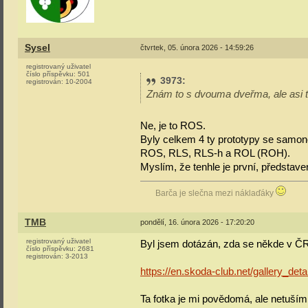
Sysel
čtvrtek, 05. února 2026 - 14:59:26
registrovaný uživatel
číslo příspěvku:
501
3973
:
registrován:
10-2004
Znám to s dvouma dveřma, ale asi
Ne, je to ROS.
Byly celkem 4 ty prototypy se samono
ROS, RLS, RLS-h a ROL (ROH).
Myslím, že tenhle je první, představ
Barča je slečna mezi náklaďáky
TMB
pondělí, 16. února 2026 - 17:20:20
registrovaný uživatel
Byl jsem dotázán, zda se někde v ČR
číslo příspěvku:
2681
registrován:
3-2013
https://en.skoda-club.net/gallery_de
Ta fotka je mi povědomá, ale netuší