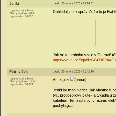
Jenki
pátek, 20. února 2026 - 19:24:51
registrovaný uživatel
Dohledal jsem správně, že to je Fiat 
číslo příspěvku:
6154
registrován:
5-2002
Jak se to proboha vzalo v Ostravě těž
https://youtu.be/8qa8ieGG0H0?si
Petr_vlček
pátek, 20. února 2026 - 21:42:26
registrovaný uživatel
Asi zajezd
číslo příspěvku:
18311
registrován:
5-2004
Jenki by mohl vedet. Jak vlastne fungo
tyc, protidebilovy plutek a tykadla u
kabelem. Ten zadni byl v rezimu vle
pochybuju...