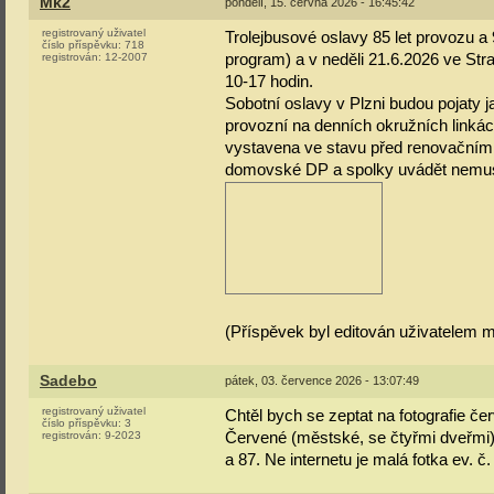
Mk2
pondělí, 15. června 2026 - 16:45:42
registrovaný uživatel
Trolejbusové oslavy 85 let provozu a 
číslo příspěvku:
718
program) a v neděli 21.6.2026 ve St
registrován:
12-2007
10-17 hodin.
Sobotní oslavy v Plzni budou pojaty j
provozní na denních okružních linkác
vystavena ve stavu před renovačním. 
domovské DP a spolky uvádět nemusím
(Příspěvek byl editován uživatelem m
Sadebo
pátek, 03. července 2026 - 13:07:49
registrovaný uživatel
Chtěl bych se zeptat na fotografie č
číslo příspěvku:
3
Červené (městské, se čtyřmi dveřmi) 
registrován:
9-2023
a 87. Ne internetu je malá fotka ev. č