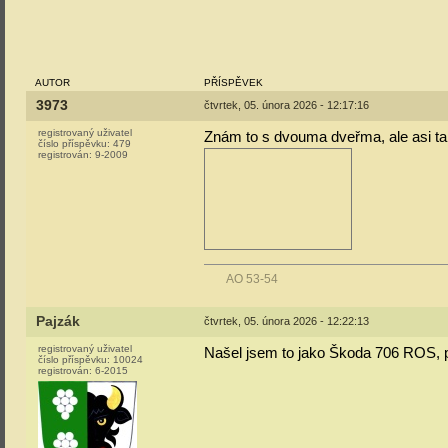
AUTOR
PŘÍSPĚVEK
3973
čtvrtek, 05. února 2026 - 12:17:16
registrovaný uživatel
Znám to s dvouma dveřma, ale asi 
číslo příspěvku:
479
registrován:
9-2009
AO 53-54
Pajzák
čtvrtek, 05. února 2026 - 12:22:13
registrovaný uživatel
Našel jsem to jako Škoda 706 ROS, 
číslo příspěvku:
10024
registrován:
6-2015