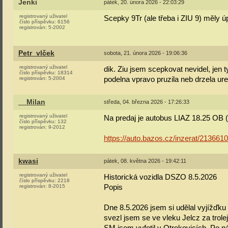
Jenki
pátek, 20. února 2026 - 22:03:29
registrovaný uživatel
Scepky 9Tr (ale třeba i ZIU 9) měly 
číslo příspěvku:
6156
registrován:
5-2002
Petr_vlček
sobota, 21. února 2026 - 19:06:36
registrovaný uživatel
dik. Ziu jsem scepkovat nevidel, jen
číslo příspěvku:
18314
podelna vpravo pruzila neb drzela u
registrován:
5-2004
__Milan
středa, 04. března 2026 - 17:26:33
registrovaný uživatel
Na predaj je autobus LIAZ 18.25 OB (
číslo příspěvku:
132
registrován:
9-2012
https://auto.bazos.cz/inzerat/213661
kwasi
pátek, 08. května 2026 - 19:42:11
registrovaný uživatel
Historická vozidla DSZO 8.5.2026
číslo příspěvku:
2218
Popis
registrován:
8-2015
Dne 8.5.2026 jsem si udělal vyjížďku 
svezl jsem se ve vleku Jelcz za trol
SM jsem vyfotil v Otrokovicích. Po n