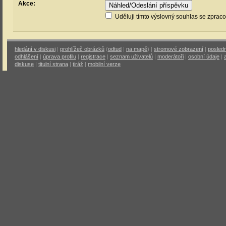
Akce:
Uděluji tímto výslovný souhlas se zprac
hledání v diskusi
|
prohlížeč obrázků
(
odtud
|
na mapě
) |
stromové zobrazení
|
posledn
odhlášení
|
úprava profilu
|
registrace
|
seznam uživatelů
|
moderátoři
|
osobní údaje
|
diskuse
|
titulní strana
|
tiráž
|
mobilní verze