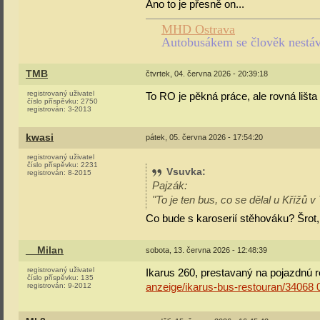
Ano to je přesně on...
MHD Ostrava
Autobusákem se člověk nestává
TMB
čtvrtek, 04. června 2026 - 20:39:18
registrovaný uživatel
To RO je pěkná práce, ale rovná lišt
číslo příspěvku:
2750
registrován:
3-2013
kwasi
pátek, 05. června 2026 - 17:54:20
registrovaný uživatel
číslo příspěvku:
2231
Vsuvka
:
registrován:
8-2015
Pajzák:
"To je ten bus, co se dělal u Křížů v
Co bude s karoserií stěhováku? Šrot,
__Milan
sobota, 13. června 2026 - 12:48:39
registrovaný uživatel
Ikarus 260, prestavaný na pojazdnú 
číslo příspěvku:
135
anzeige/ikarus-bus-restouran/34068
registrován:
9-2012