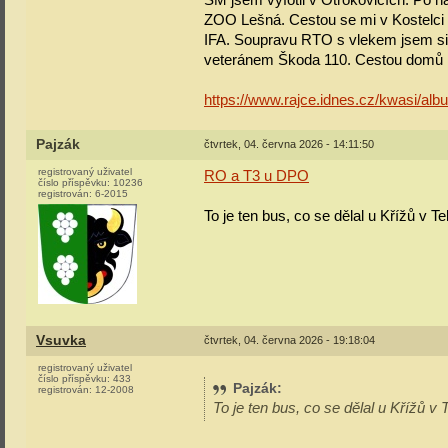
ZOO Lešná. Cestou se mi v Kostelci 
IFA. Soupravu RTO s vlekem jsem si n
veteránem Škoda 110. Cestou domů mě
https://www.rajce.idnes.cz/kwasi/alb
Pajzák
čtvrtek, 04. června 2026 - 14:11:50
registrovaný uživatel
RO a T3 u DPO
číslo příspěvku:
10236
registrován:
6-2015
To je ten bus, co se dělal u Křížů v T
Vsuvka
čtvrtek, 04. června 2026 - 19:18:04
registrovaný uživatel
číslo příspěvku:
433
Pajzák
:
registrován:
12-2008
To je ten bus, co se dělal u Křížů v