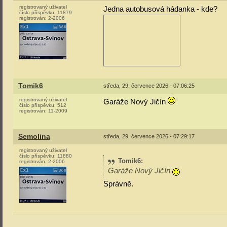
registrovaný uživatel
Jedna autobusová hádanka - kde?
číslo příspěvku:
11879
registrován:
2-2006
Tomik6
středa, 29. července 2026 - 07:06:25
registrovaný uživatel
Garáže Nový Jičín
číslo příspěvku:
512
registrován:
11-2009
Semolina
středa, 29. července 2026 - 07:29:17
registrovaný uživatel
číslo příspěvku:
11880
Tomik6
:
registrován:
2-2006
Garáže Nový Jičín
Správně
.