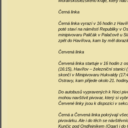
Moravskoslezského kraje, který nad N
Černá linka
Černá linka vyrazí v 16 hodin z Haví
poté staví na náměstí Republiky v Os
minipivovaru Paličák v Palačově u St
zpět do Havířova, kam by měl dorazit
Červená linka
Červená linka startuje v 16 hodin z 
(16:15), Havířov – železniční stanici
skončí v Minipivovaru Hukvaldy (17:4
Ostravy, kam přijede okolo 21. hodiny
Do autobusů vypravených k Noci pivov
mohou navštívit pivovar, který si vybr
Červené linky jsou k dispozici v sekc
Černá a Červená linka pokrývají vše
pivovárku. Ale i do těch se návštěvn
Kunčic pod Ondřejníkem (Ogar) i do 