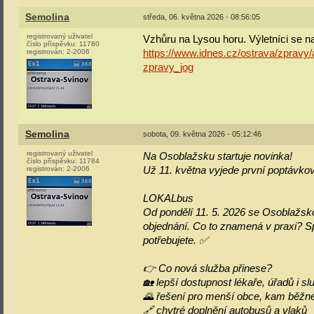
Semolina
středa, 06. května 2026 - 08:56:05
registrovaný uživatel
Vzhůru na Lysou horu. Výletníci se na
číslo příspěvku:
11780
registrován:
2-2006
https://www.idnes.cz/ostrava/zprav
zpravy_jog
Semolina
sobota, 09. května 2026 - 05:12:46
registrovaný uživatel
Na Osoblažsku startuje novinka!
číslo příspěvku:
11784
registrován:
2-2006
Už 11. května vyjede první poptávko
LOKALbus
Od pondělí 11. 5. 2026 se Osoblažsk
objednání. Co to znamená v praxi? S
potřebujete. ✅
👉 Co nová služba přinese?
🏡 lepší dostupnost lékaře, úřadů i sl
🌄 řešení pro menší obce, kam běžné
🔗 chytré doplnění autobusů a vlaků