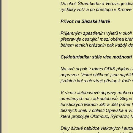
Do okolí Štramberku a Veřovic je ideá
rychlíky R27 a po přestupu v Krnově
Přívoz na Slezské Hartě
Příjemným zpestřením výletů v okolí
přepravuje cestující mezi oběma břeh
během letních prázdnin pak každý de
Cykloturistika: stále více možností
Na své si pak v rámci ODIS přijdou i
dopravou. Velmi oblíbené jsou napřík
jízdních kol a otevírají přístup k řadě
V rámci autobusové dopravy mohou ces
umístěných na zádi autobusů. Stejně 
turistických linkách 391 a 392 (směr
běžných linek v oblasti Opavska a Ví
která propojuje Olomouc, Rýmařov, 
Díky široké nabídce vlakových i aut