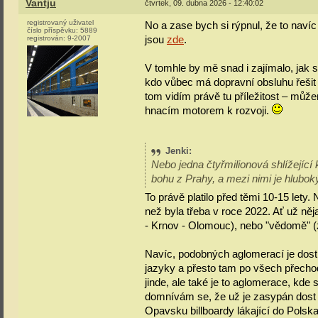
Vantju
čtvrtek, 09. dubna 2026 - 12:40:02
registrovaný uživatel
No a zase bych si rýpnul, že to nav
číslo příspěvku:
5889
registrován:
9-2007
jsou
zde
.
V tomhle by mě snad i zajímalo, jak se
kdo vůbec má dopravní obsluhu řešit a
tom vidím právě tu příležitost – může
hnacím motorem k rozvoji.
Jenki
:
Nebo jedna čtyřmilionová shlížející
bohu z Prahy, a mezi nimi je hlubo
To právě platilo před těmi 10-15 lety.
než byla třeba v roce 2022. Ať už něj
- Krnov - Olomouc), nebo "vědomě" (zr
Navíc, podobných aglomerací je dost,
jazyky a přesto tam po všech přechode
jinde, ale také je to aglomerace, kde
domnívám se, že už je zasypán dost na
Opavsku billboardy lákající do Polska