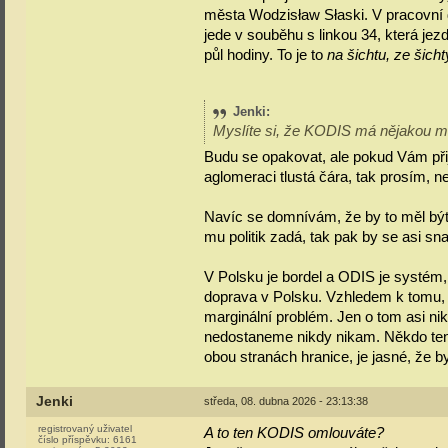
města Wodzisław Słaski. V pracovní 
jede v souběhu s linkou 34, která jez
půl hodiny. To je to
na šichtu, ze šicht
Jenki
:
Myslíte si, že KODIS má nějakou mo
Budu se opakovat, ale pokud Vám přijd
aglomeraci tlustá čára, tak prosím, ne
Navíc se domnívám, že by to měl být
mu politik zadá, tak pak by se asi sna
V Polsku je bordel a ODIS je systém,
doprava v Polsku. Vzhledem k tomu, ja
marginální problém. Jen o tom asi ni
nedostaneme nikdy nikam. Někdo ten 
obou stranách hranice, je jasné, že b
Jenki
středa, 08. dubna 2026 - 23:13:38
registrovaný uživatel
A to ten KODIS omlouváte?
číslo příspěvku:
6161