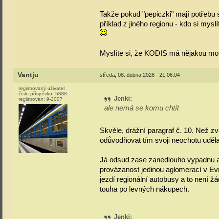
Takže pokud "pepiczki" mají potřebu 
příklad z jiného regionu - kdo si mys
Myslíte si, že KODIS má nějakou mot
Vantju
středa, 08. dubna 2026 - 21:06:04
registrovaný uživatel
číslo příspěvku:
5888
Jenki
:
registrován:
9-2007
ale nemá se komu chtít
Skvěle, drážní paragraf č. 10. Než z
odůvodňovat tím svoji neochotu uděla
Já odsud zase zanedlouho vypadnu a k
provázanost jedinou aglomerací v Ev
jezdí regionální autobusy a to není 
touha po levných nákupech.
Jenki
: