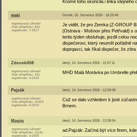
Kromě toho skončila i linka stejného
mati
čtvrtek, 02. července 2026 - 18:29:46
registrovaný uživatel
Je vidět, že pro Zemka (Z-GROUP BUS)
číslo příspěvku:
642
registrován:
7-2017
(Ostrava - Mošnov přes Petřvald) s od
tento týden obsluhuje, jezdil celou noc
dispečerovi, který neuměl pořádně nap
doprqavci, tak říkal dispečer, že zít
Zdenek008
úterý, 14. července 2026 - 11:57:11
registrovaný uživatel
MHD Malá Morávka po Umbrelle přebr
číslo příspěvku:
161
registrován:
4-2018
Pajzák
úterý, 14. července 2026 - 12:00:09
registrovaný uživatel
Což se dalo vzhledem k jisté zúčast
číslo příspěvku:
10353
registrován:
6-2015
Brnem.
Magiq
úterý, 14. července 2026 - 13:39:54
registrovaný uživatel
ad.Pajzák: Začíná být více firem, kde
číslo příspěvku:
11141
registrován:
3-2005