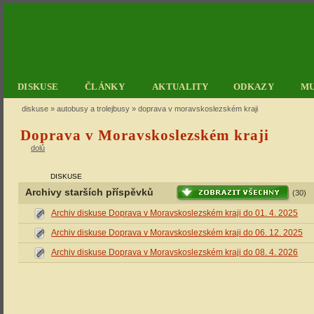
DISKUSE
ČLÁNKY
AKTUALITY
ODKAZY
M
diskuse
»
autobusy a trolejbusy
» doprava v moravskoslezském kraji
Doprava v Moravskoslezském kraji
dolů
DISKUSE
Archivy starších příspěvků
(30)
Archiv diskuse Doprava v Moravskoslezském kraji do 01. 4. 2025
Archiv diskuse Doprava v Moravskoslezském kraji do 06. 12. 2025
Archiv diskuse Doprava v Moravskoslezském kraji do 08. 4. 2026