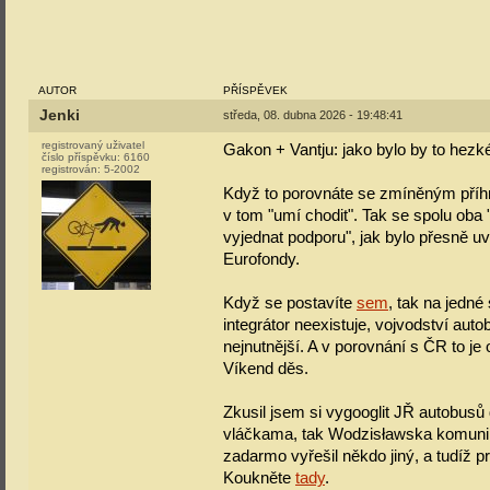
AUTOR
PŘÍSPĚVEK
Jenki
středa, 08. dubna 2026 - 19:48:41
registrovaný uživatel
Gakon + Vantju: jako bylo by to hezké
číslo příspěvku:
6160
registrován:
5-2002
Když to porovnáte se zmíněným příhra
v tom "umí chodit". Tak se spolu oba 
vyjednat podporu", jak bylo přesně uv
Eurofondy.
Když se postavíte
sem
, tak na jedné 
integrátor neexistuje, vojvodství auto
nejnutnější. A v porovnání s ČR to je
Víkend děs.
Zkusil jsem si vygooglit JŘ autobusů 
vláčkama, tak Wodzisławska komunik
zadarmo vyřešil někdo jiný, a tudíž 
Koukněte
tady
.