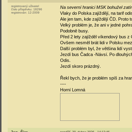
registrovaný uživatel
Na severní hranici MSK bohužel zatí
číslo příspěvku:
18296
registrován:
12-2009
Vlaky do Polska zajíždějí, na tarif odi
Ale jen tam, kde zajíždějí ČD. Proto 
Velký problém je, že ani v jedné pohra
Podobně busy.
Před 2 lety zajížděl víkendový bus z
Ovšem nesměl brát lidi v Polsku mezi
Další problém byl, že většina lidí vy
Jezdí bus Čadca -Návsí. Po dlouhýc
Odis.
Jezdí skoro prázdný.
Řekl bych, že je problém spíš za hr
----
Horní Lomná