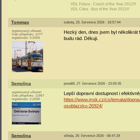
VDL Futura - Coach of the Year 2012!!!
VDL Citea - Bus of the Year 2011!!!
Tommas
sobota, 25. července 2026 - 18:57:44
registrovaný uživatel
Hezký den, dnes jsem byl několikrát f
číslo příspěvku:
1277
registrován:
5-2004
budu rád. Děkuji.
Semolina
pondělí, 27. července 2026 - 23:00:35
registrovaný uživatel
Lepší dopravní dostupnost i efektivn
číslo příspěvku:
11867
registrován:
2-2006
https://www.msk.cz/cs/temata/doprava
osoblazsku-26924/
Semolina
středa, 29. července 2026 - 06:47:29