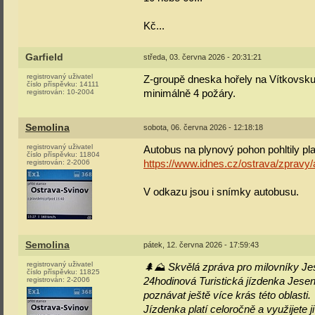
Kč...
Garfield
středa, 03. června 2026 - 20:31:21
registrovaný uživatel
Z-groupě dneska hořely na Vítkovsku
číslo příspěvku:
14111
registrován:
10-2004
minimálně 4 požáry.
Semolina
sobota, 06. června 2026 - 12:18:18
registrovaný uživatel
Autobus na plynový pohon pohltily plame
číslo příspěvku:
11804
registrován:
2-2006
https://www.idnes.cz/ostrava/zprav
V odkazu jsou i snímky autobusu.
Semolina
pátek, 12. června 2026 - 17:59:43
registrovaný uživatel
🌲⛰️ Skvělá zpráva pro milovníky Je
číslo příspěvku:
11825
registrován:
2-2006
24hodinová Turistická jízdenka Jesen
poznávat ještě více krás této oblasti.
Jízdenka platí celoročně a využijete