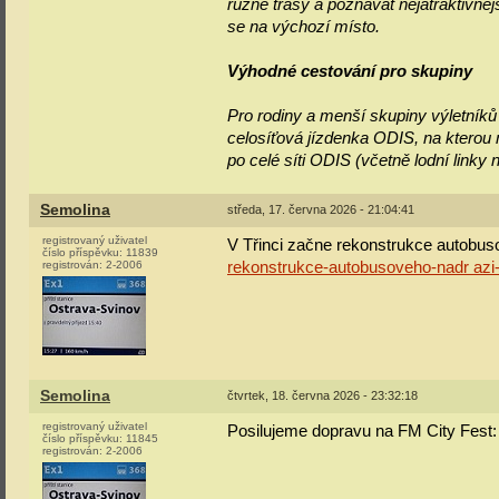
různé trasy a poznávat nejatraktivně
se na výchozí místo.
Výhodné cestování pro skupiny
Pro rodiny a menší skupiny výletník
celosíťová jízdenka ODIS, na ktero
po celé síti ODIS (včetně lodní linky 
Semolina
středa, 17. června 2026 - 21:04:41
registrovaný uživatel
V Třinci začne rekonstrukce autobu
číslo příspěvku:
11839
registrován:
2-2006
rekonstrukce-autobusoveho-nadr azi
Semolina
čtvrtek, 18. června 2026 - 23:32:18
registrovaný uživatel
Posilujeme dopravu na FM City Fest
číslo příspěvku:
11845
registrován:
2-2006