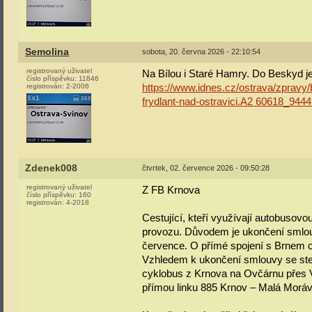
Semolina
sobota, 20. června 2026 - 22:10:54
registrovaný uživatel
Na Bílou i Staré Hamry. Do Beskyd jez
číslo příspěvku:
11846
registrován:
2-2006
https://www.idnes.cz/ostrava/zpravy/b
frydlant-nad-ostravici.A2 60618_94
Zdenek008
čtvrtek, 02. července 2026 - 09:50:28
registrovaný uživatel
Z FB Krnova
číslo příspěvku:
160
registrován:
4-2018
Cestující, kteří využívají autobusovo
provozu. Důvodem je ukončení smlouv
července. O přímé spojení s Brnem c
Vzhledem k ukončení smlouvy se ste
cyklobus z Krnova na Ovčárnu přes 
přímou linku 885 Krnov – Malá Morá