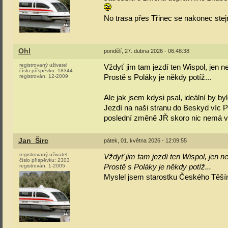
No trasa přes Třinec se nakonec stejn
Ohl
pondělí, 27. dubna 2026 - 06:48:38
registrovaný uživatel
Vždyť jim tam jezdí ten Wispol, jen 
číslo příspěvku:
18344
registrován:
12-2009
Prostě s Poláky je někdy potíž...
Ale jak jsem kdysi psal, ideální by b
Jezdí na naši stranu do Beskyd víc P
poslední změně JŘ skoro nic nemá v 
Jan_Širc
pátek, 01. května 2026 - 12:09:55
registrovaný uživatel
Vždyť jim tam jezdí ten Wispol, jen 
číslo příspěvku:
2303
registrován:
1-2005
Prostě s Poláky je někdy potíž...
Myslel jsem starostku Českého Těšín