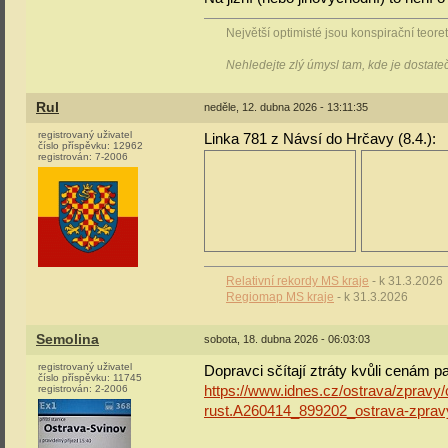
Největší optimisté jsou konspirační teoreti
Nehledejte zlý úmysl tam, kde je dostat
Rul
neděle, 12. dubna 2026 - 13:11:35
registrovaný uživatel
Linka 781 z Návsí do Hrčavy (8.4.):
číslo příspěvku:
12962
registrován:
7-2006
Relativní rekordy MS kraje
- k 31.3.2026
Regiomap MS kraje
- k 31.3.2026
Semolina
sobota, 18. dubna 2026 - 06:03:03
registrovaný uživatel
Dopravci sčítají ztráty kvůli cenám pa
číslo příspěvku:
11745
registrován:
2-2006
https://www.idnes.cz/ostrava/zpravy
rust.A260414_899202_ostrava-zprav