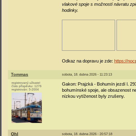
vlakové spoje s možností návratu zp
hodinky.
Odkaz na dopravu je zde:
https://no
Tommas
sobota, 18. dubna 2026 - 11:23:13
registrovaný uživatel
Gakon: Prajzká - Bohumín jezdí l. 29
číslo příspěvku:
1276
registrován:
5-2004
bohumínské spoje, ale obsazenost nen
nízkou vytíženost byly zrušeny.
Ohl
sobota, 18. dubna 2026 - 20:57:18