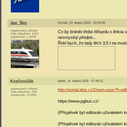
Jan_Širc
čtvrtek, 23. dubna 2026 - 19:33:50
registrovaný uživatel
Co by bránilo třeba Wispolu s linkou 
číslo příspěvku:
2301
registrován:
1-2005
nesmyslný předpis...
Řekl bych, že tady těch 3,5 t na mostě
Kopřivničák
pátek, 24. dubna 2026 - 07:45:51
registrovaný uživatel
http://portal.idos.cz/Down.aspx?f=p
číslo příspěvku:
526
registrován:
4-2009
https://www.pgbus.cz/
(Příspěvek byl editován uživatelem k
(Příspěvek byl editován uživatelem k