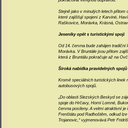
pokračovat veřejnou dopravou.
Stejně jako v minulých letech přitom 
které zajišťují spojení z Karviné, Ha
Raškovice, Morávka, Krásná, Ostravic
Jeseníky opět s turistickými spoji
Od 14. června bude zahájen tradiční l
Morávka. V Bruntále jsou přitom zajiš
která z Bruntálu pokračuje až na Ovčá
Široká nabídka pravidelných spojů
Kromě speciálních turistických linek 
autobusových spojů.
„Do oblasti Slezských Beskyd se záj
spoje do Hrčavy, Horní Lomné, Buko
června posíleny. A velmi atraktivní je
Frenštátu pod Radhoštěm, odkud lze
Trojanovic,“ vyjmenovává Petr Fridriš