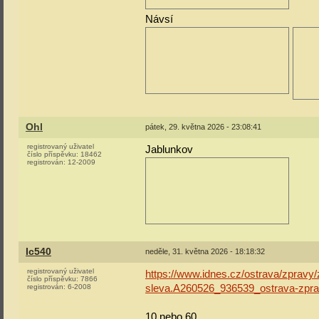
Návsí
Ohl
pátek, 29. května 2026 - 23:08:41
registrovaný uživatel
Jablunkov
číslo příspěvku:
18462
registrován:
12-2009
Ic540
neděle, 31. května 2026 - 18:18:32
registrovaný uživatel
https://www.idnes.cz/ostrava/zpravy/
číslo příspěvku:
7866
registrován:
6-2008
sleva.A260526_936539_ostrava-zpr
10 nebo 60...