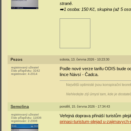
straně.
➡️1 osoba: 150 Kč, skupina (až 5 oso
Pezos
sobota, 13. června 2026 - 10:23:30
registrovaný uživatel
Podle nové verze tarifu ODIS bude od
číslo příspěvku:
3242
registrován:
4-2014
lince Návsí - Čadca.
Největší optimisté jsou konspirační teoreti
Nehledejte zlý úmysl tam, kde je dostat
Semolina
pondělí, 15. června 2026 - 17:34:43
registrovaný uživatel
Veřejná doprava přináší turistům pl
číslo příspěvku:
11836
registrován:
2-2006
prinasi-turistum-plejad u-zajimavyc