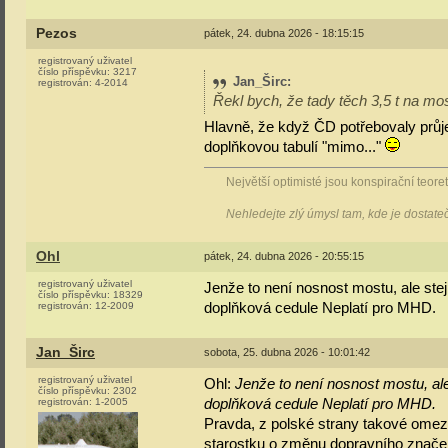
Pezos
pátek, 24. dubna 2026 - 18:15:15
registrovaný uživatel
číslo příspěvku:
3217
Jan_Širc
:
registrován:
4-2014
Řekl bych, že tady těch 3,5 t na mos
Hlavně, že když ČD potřebovaly průj
doplňkovou tabulí "mimo..."
Největší optimisté jsou konspirační teoreti
Nehledejte zlý úmysl tam, kde je dostat
Ohl
pátek, 24. dubna 2026 - 20:55:15
registrovaný uživatel
Jenže to není nosnost mostu, ale stej
číslo příspěvku:
18329
registrován:
12-2009
doplňková cedule Neplatí pro MHD.
Jan_Širc
sobota, 25. dubna 2026 - 10:01:42
registrovaný uživatel
Ohl:
Jenže to není nosnost mostu, ale
číslo příspěvku:
2302
registrován:
1-2005
doplňková cedule Neplatí pro MHD.
Pravda, z polské strany takové omezen
starostku o změnu dopravního značení