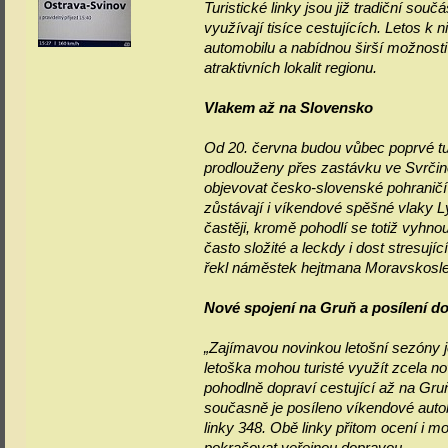
Turistické linky jsou již tradiční s
využívají tisíce cestujících. Letos k
automobilu a nabídnou širší možnosti 
atraktivních lokalit regionu.
Vlakem až na Slovensko
Od 20. června budou vůbec poprvé tu
prodlouženy přes zastávku ve Svrčino
objevovat česko‑slovenské pohraničí 
zůstávají i víkendové spěšné vlaky Lys
častěji, kromě pohodlí se totiž vyhno
často složité a leckdy i dost stresuj
řekl náměstek hejtmana Moravskosl
Nové spojení na Gruň a posílení d
„Zajímavou novinkou letošní sezóny j
letoška mohou turisté využít zcela no
pohodlně dopraví cestující až na Gruň
současně je posíleno víkendové autob
linky 348. Obě linky přitom ocení i m