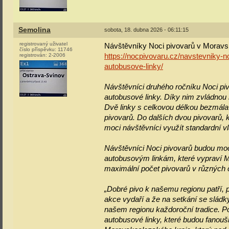
Semolina
sobota, 18. dubna 2026 - 06:11:15
registrovaný uživatel
Návštěvníky Noci pivovarů v Moravsk
číslo příspěvku:
11746
registrován:
2-2006
https://nocpivovaru.cz/navstevniky-
autobusove-linky/
Návštěvníci druhého ročníku Noci pi
autobusové linky. Díky nim zvládnou 
Dvě linky s celkovou délkou bezmála
pivovarů. Do dalších dvou pivovarů, k
moci návštěvníci využít standardní v
Návštěvníci Noci pivovarů budou mo
autobusovým linkám, které vypraví Mo
maximální počet pivovarů v různých 
„Dobré pivo k našemu regionu patří, p
akce vydaří a že na setkání se sládky
našem regionu každoroční tradice. Pod
autobusové linky, které budou fanouš