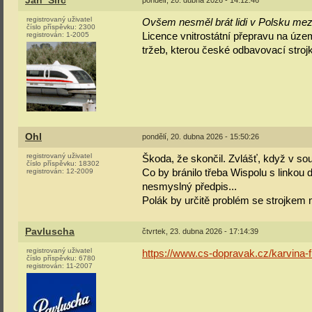
Jan_Širc
pondělí, 20. dubna 2026 - 14:12:46
registrovaný uživatel
Ovšem nesměl brát lidi v Polsku mezi
číslo příspěvku:
2300
registrován:
1-2005
Licence vnitrostátní přepravu na úz
tržeb, kterou české odbavovací strojk
Ohl
pondělí, 20. dubna 2026 - 15:50:26
registrovaný uživatel
Škoda, že skončil. Zvlášť, když v s
číslo příspěvku:
18302
registrován:
12-2009
Co by bránilo třeba Wispolu s linkou d
nesmyslný předpis...
Polák by určitě problém se strojkem 
Pavluscha
čtvrtek, 23. dubna 2026 - 17:14:39
registrovaný uživatel
https://www.cs-dopravak.cz/karvina-f
číslo příspěvku:
6780
registrován:
11-2007