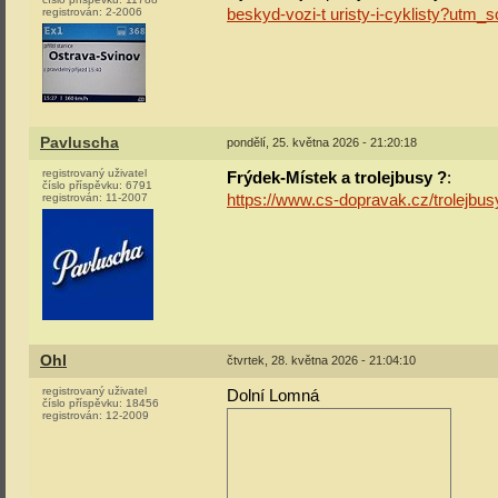
registrován:
2-2006
beskyd-vozi-t uristy-i-cyklisty?utm
Pavluscha
pondělí, 25. května 2026 - 21:20:18
registrovaný uživatel
Frýdek-Místek a trolejbusy ?
:
číslo příspěvku:
6791
registrován:
11-2007
https://www.cs-dopravak.cz/trolejbus
Ohl
čtvrtek, 28. května 2026 - 21:04:10
registrovaný uživatel
Dolní Lomná
číslo příspěvku:
18456
registrován:
12-2009