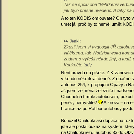
Tak se spolu oba "Vehrkehrsverbundy"
jak bylo přesně uvedeno. A taky na 
A to ten KODIS omlouváte? On tyto v
umět já, proč by to neměl umět KOD
Jenki
:
Zkusil jsem si vygooglit JŘ autobusů
vláčkama, tak Wodzisławska komuni
zadarmo vyřešil někdo jiný, a tudíž
Koukněte
tady
.
Není pravda co píšete. Z Krzanowic d
víkendu několikrát denně. Z opačné s
autobus 254; k propojení Opavy a Rati
ač jsem zejména železniční nadšenec
Chuchelná tímhle autobusem, pokud b
peněz, nemyslíte?
A znova – na e-
hranice až po Ratiboř autobusy jezdí.
Bohužel Chałupki asi doplácí na rozt
jste ale poslal odkaz na systém, kte
na Chałupki jezdí autobus 33 do Olzy