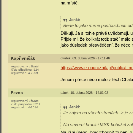
na místě.
Jenki
:
Berte to jako mírné pošťouchnutí od 
Děkuji. Já si tohle právě uvědomuji, 
Přijde mi, že kolikrát totiž stačí mál
jako důsledek přesvědčení, že něco
Kopřivničák
čtvrtek, 09. dubna 2026 - 17:11:46
registrovaný uživatel
https://www.e-podroznik.pl/public/t
číslo příspěvku:
524
registrován:
4-2009
Jenom přece něco málo z těch Chalu
Pezos
pátek, 10. dubna 2026 - 14:01:02
registrovaný uživatel
číslo příspěvku:
3211
Jenki
:
registrován:
4-2014
Je zájem na všech stranách -> je záj
Na severní hranici MSK bohužel zat
Na jižní (nebo jihovýchodní) to není o 