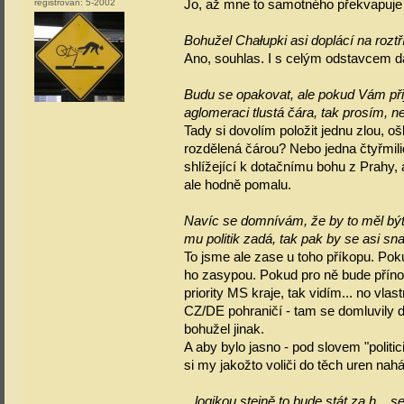
registrován:
5-2002
Jo, až mne to samotného překvapuj
Bohužel Chałupki asi doplácí na roztř
Ano, souhlas. I s celým odstavcem d
Budu se opakovat, ale pokud Vám přijd
aglomeraci tlustá čára, tak prosím, ne
Tady si dovolím položit jednu zlou, o
rozdělená čárou? Nebo jedna čtyřmili
shlížející k dotačnímu bohu z Prahy,
ale hodně pomalu.
Navíc se domnívám, že by to měl být
mu politik zadá, tak pak by se asi sna
To jsme ale zase u toho příkopu. Poku
ho zasypou. Pokud pro ně bude přínos
priority MS kraje, tak vidím... no vla
CZ/DE pohraničí - tam se domluvily dv
bohužel jinak.
A aby bylo jasno - pod slovem "politici
si my jakožto voliči do těch uren nah
...logikou stejně to bude stát za h..