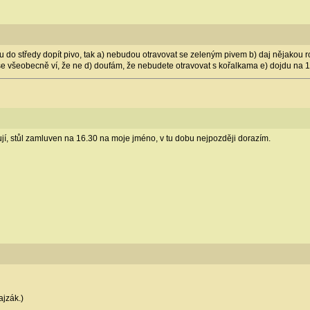
 do středy dopít pivo, tak a) nebudou otravovat se zeleným pivem b) daj nějakou 
v se všeobecně ví, že ne d) doufám, že nebudete otravovat s kořalkama e) dojdu na 
gují, stůl zamluven na 16.30 na moje jméno, v tu dobu nejpozději dorazím.
ajzák.)