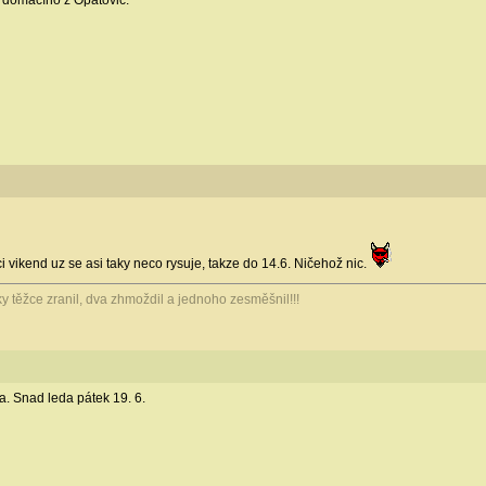
a domácího z Opatovic.
ci vikend uz se asi taky neco rysuje, takze do 14.6. Ničehož nic.
jáky těžce zranil, dva zhmoždil a jednoho zesměšnil!!!
a. Snad leda pátek 19. 6.