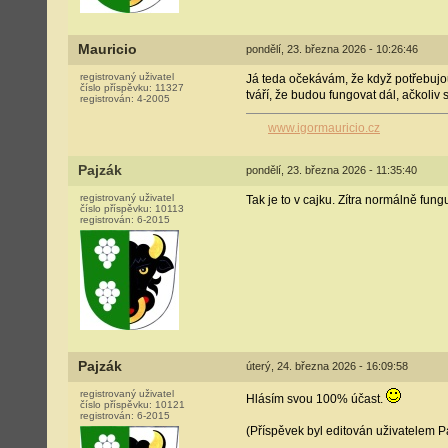
Mauricio
pondělí, 23. března 2026 - 10:26:46
registrovaný uživatel
Já teda očekávám, že když potřebujou
číslo příspěvku:
11327
tváří, že budou fungovat dál, ačkoli
registrován:
4-2005
www.igormauricio.cz
Pajzák
pondělí, 23. března 2026 - 11:35:40
registrovaný uživatel
Tak je to v cajku. Zítra normálně fun
číslo příspěvku:
10113
registrován:
6-2015
Pajzák
úterý, 24. března 2026 - 16:09:58
registrovaný uživatel
Hlásím svou 100% účast.
číslo příspěvku:
10121
registrován:
6-2015
(Příspěvek byl editován uživatelem P