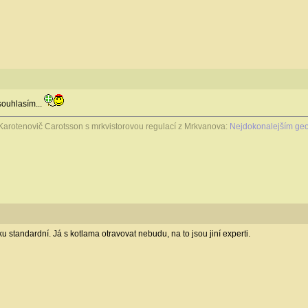
souhlasím...
Karotenovič Carotsson s mrkvistorovou regulací z Mrkvanova:
Nejdokonalejším geo
ku standardní. Já s kotlama otravovat nebudu, na to jsou jiní experti.