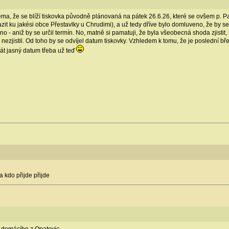
téma, že se blíží tiskovka původně plánovaná na pátek 26.6.26, které se ovšem p. 
zit ku jakési obce Přestavlky u Chrudimi), a už tedy dříve bylo domluveno, že by s
no - aniž by se určil termín. No, matně si pamatuji, že byla všeobecná shoda zjistit
asi nezjistil. Od toho by se odvíjel datum tiskovky. Vzhledem k tomu, že je posledn
dát jasný datum třeba už teď
 kdo přijde přijde