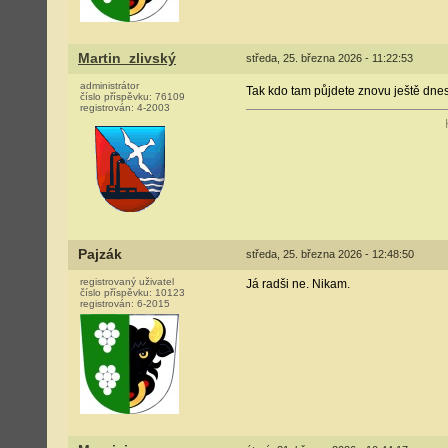
Martin_zlivský
středa, 25. března 2026 - 11:22:53
administrátor
Tak kdo tam půjdete znovu ještě dn
číslo příspěvku:
76109
registrován:
4-2003
Pajzák
středa, 25. března 2026 - 12:48:50
registrovaný uživatel
Já radši ne. Nikam.
číslo příspěvku:
10123
registrován:
6-2015