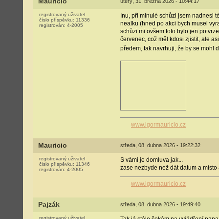
Mauricio
úterý, 31. března 2026 - 10:44:17
registrovaný uživatel
Inu, při minulé schůzi jsem nadnesl 
číslo příspěvku:
11336
nealku (hned po akci bych musel vyra
registrován:
4-2005
schůzi mi ovšem toto bylo jen potvrze
červenec, což měl kdosi zjistit, ale 
předem, tak navrhuji, že by se mohl 
www.igormauricio.cz
Mauricio
středa, 08. dubna 2026 - 19:22:32
registrovaný uživatel
S vámi je domluva jak...
číslo příspěvku:
11346
zase nezbyde než dát datum a místo a
registrován:
4-2005
www.igormauricio.cz
Pajzák
středa, 08. dubna 2026 - 19:49:40
registrovaný uživatel