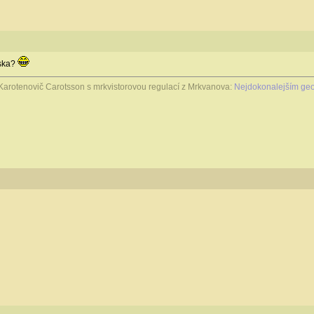
eska?
Karotenovič Carotsson s mrkvistorovou regulací z Mrkvanova:
Nejdokonalejším geo