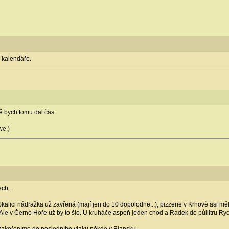
o kalendáře.
tě bych tomu dal čas.
we.)
ch...
alici nádražka už zavřená (mají jen do 10 dopolodne...), pizzerie v Krhově asi měla
e v Černé Hoře už by to šlo. U kruháče aspoň jeden chod a Radek do půllitru Rych