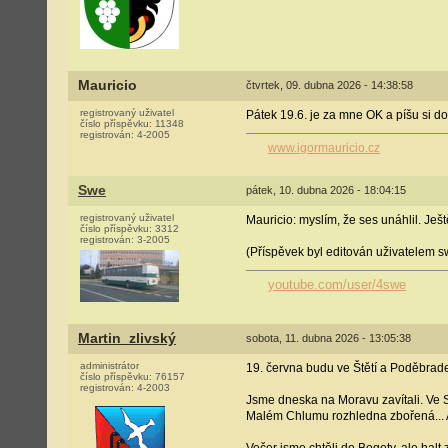
Mauricio
čtvrtek, 09. dubna 2026 - 14:38:58
registrovaný uživatel
Pátek 19.6. je za mne OK a píšu si d
číslo příspěvku:
11348
registrován:
4-2005
www.igormauricio.cz
Swe
pátek, 10. dubna 2026 - 18:04:15
registrovaný uživatel
Mauricio: myslím, že ses unáhlil. Ješ
číslo příspěvku:
3312
registrován:
3-2005
(Příspěvek byl editován uživatelem s
youtube.com/user/4swe
Martin_zlivský
sobota, 11. dubna 2026 - 13:05:38
administrátor
19. června budu ve Štětí a Poděbrade
číslo příspěvku:
76157
registrován:
4-2003
Jsme dneska na Moravu zavítali. Ve Sk
Malém Chlumu rozhledna zbořená... Al