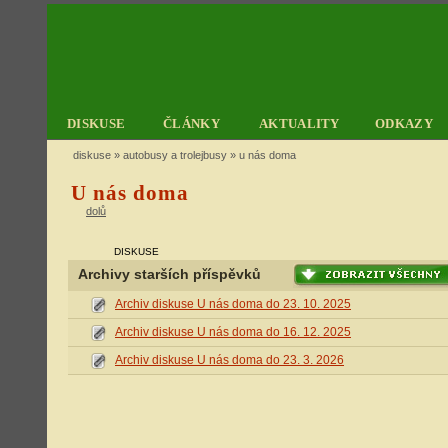
DISKUSE
ČLÁNKY
AKTUALITY
ODKAZY
diskuse
»
autobusy a trolejbusy
» u nás doma
U nás doma
dolů
DISKUSE
Archivy starších příspěvků
Archiv diskuse U nás doma do 23. 10. 2025
Archiv diskuse U nás doma do 16. 12. 2025
Archiv diskuse U nás doma do 23. 3. 2026