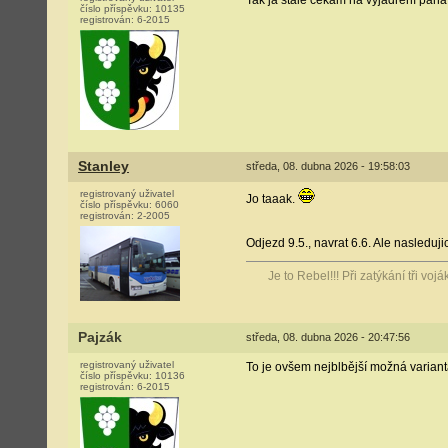
Tak já stále čekám na vyjádření pan
číslo příspěvku:
10135
registrován:
6-2015
Stanley
středa, 08. dubna 2026 - 19:58:03
registrovaný uživatel
Jo taaak.
číslo příspěvku:
6060
registrován:
2-2005
Odjezd 9.5., navrat 6.6. Ale nasleduji
Je to Rebel!!! Při zatýkání tři vo
Pajzák
středa, 08. dubna 2026 - 20:47:56
registrovaný uživatel
To je ovšem nejblbější možná variant
číslo příspěvku:
10136
registrován:
6-2015