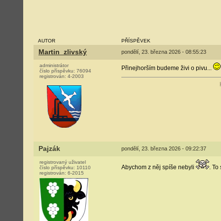
AUTOR
PŘÍSPĚVEK
Martin_zlivský
pondělí, 23. března 2026 - 08:55:23
administrátor
Přinejhorším budeme živi o pivu...
číslo příspěvku:
76094
registrován:
4-2003
Pajzák
pondělí, 23. března 2026 - 09:22:37
registrovaný uživatel
Abychom z něj spíše nebyli
. To
číslo příspěvku:
10110
registrován:
6-2015