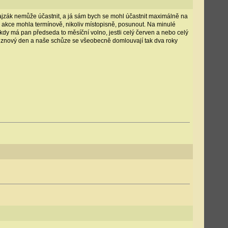
Pajzák nemůže účastnit, a já sám bych se mohl účastnit maximálně na
e akce mohla termínově, nikoliv místopisně, posunout. Na minulé
, kdy má pan předseda to měsíční volno, jestli celý červen a nebo celý
í březnový den a naše schůze se všeobecně domlouvají tak dva roky