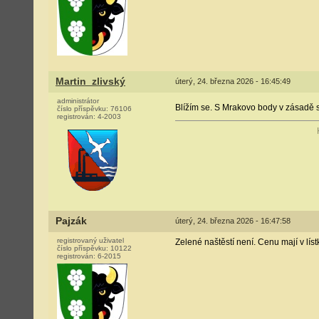
Martin_zlivský
úterý, 24. března 2026 - 16:45:49
administrátor
Blížím se. S Mrakovo body v zásadě 
číslo příspěvku:
76106
registrován:
4-2003
Pajzák
úterý, 24. března 2026 - 16:47:58
registrovaný uživatel
Zelené naštěstí není. Cenu mají v líst
číslo příspěvku:
10122
registrován:
6-2015