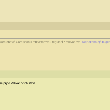
Karotenovič Carotsson s mrkvistorovou regulací z Mrkvanova:
Nejdokonalejším geo
 se prý o Velikonocích stává...