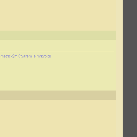
metrickým útvarem je mrkvoid!