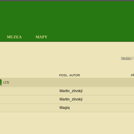
MUZEA
MAPY
hledání
POSL. AUTOR
P
(13)
Martin_zlivský
Martin_zlivský
Magiq