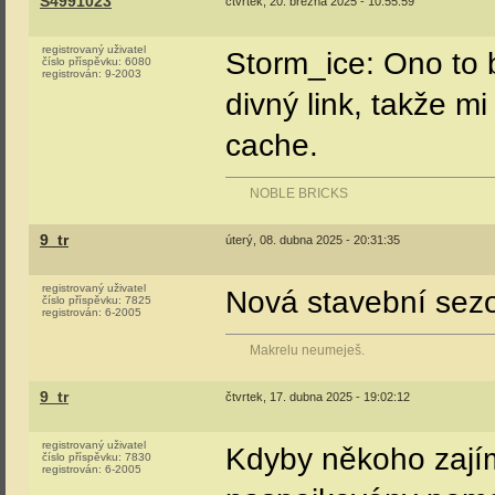
S4991023
čtvrtek, 20. března 2025 - 10:55:59
registrovaný uživatel
Storm_ice: Ono to b
číslo příspěvku:
6080
registrován:
9-2003
divný link, takže m
cache.
NOBLE BRICKS
9_tr
úterý, 08. dubna 2025 - 20:31:35
registrovaný uživatel
Nová stavební sez
číslo příspěvku:
7825
registrován:
6-2005
Makrelu neumeješ.
9_tr
čtvrtek, 17. dubna 2025 - 19:02:12
registrovaný uživatel
Kdyby někoho zajím
číslo příspěvku:
7830
registrován:
6-2005