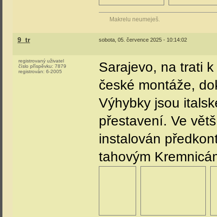
Makrelu neumeješ.
9_tr
sobota, 05. července 2025 - 10:14:02
registrovaný uživatel
Sarajevo, na trati k
číslo příspěvku:
7879
registrován:
6-2005
české montáže, doko
Výhybky jsou italsk
přestavení. Ve větš
instalován předko
tahovým Kremnicám,