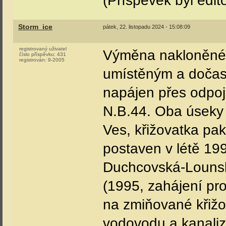
(Příspěvek byl edit
Storm_ice
pátek, 22. listopadu 2024 - 15:08:09
registrovaný uživatel
Výměna nakloněnéh
číslo příspěvku:
431
registrován:
9-2005
umístěným a dočas
napájen přes odpoj
N.B.44. Oba úseky
Ves, křižovatka pak
postaven v létě 199
Duchcovská-Lounsk
(1995, zahájení pr
na zmiňované křižo
vodovodu a kanaliz