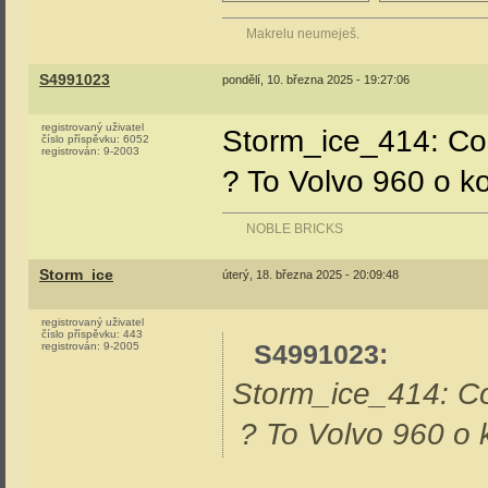
Makrelu neumeješ.
S4991023
pondělí, 10. března 2025 - 19:27:06
registrovaný uživatel
Storm_ice_414: Co
číslo příspěvku:
6052
registrován:
9-2003
? To Volvo 960 o ko
NOBLE BRICKS
Storm_ice
úterý, 18. března 2025 - 20:09:48
registrovaný uživatel
číslo příspěvku:
443
S4991023
:
registrován:
9-2005
Storm_ice_414: Co
? To Volvo 960 o k