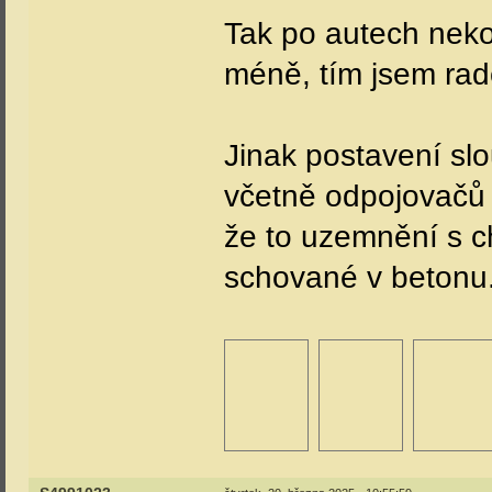
Tak po autech neko
méně, tím jsem radě
Jinak postavení sl
včetně odpojovačů 
že to uzemnění s c
schované v betonu