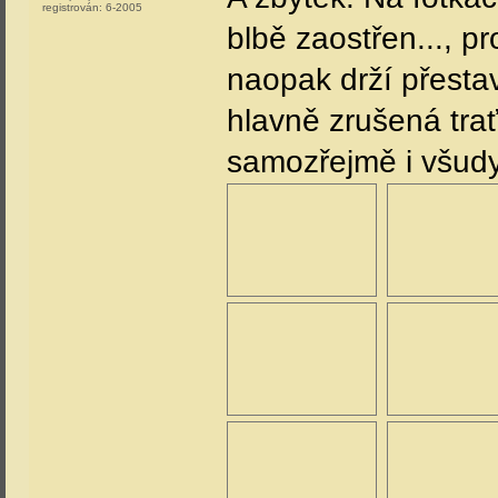
registrován:
6-2005
blbě zaostřen..., p
naopak drží přesta
hlavně zrušená trať
samozřejmě i všudy