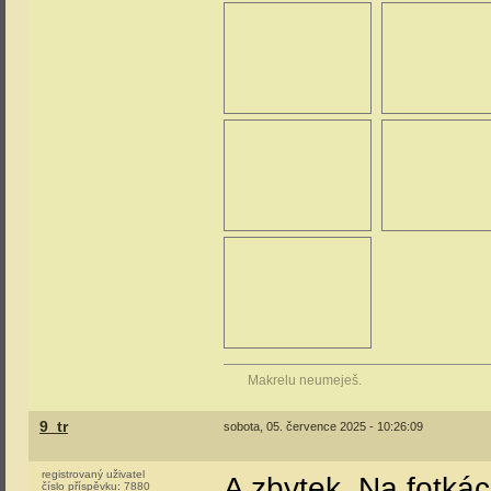
Makrelu neumeješ.
9_tr
sobota, 05. července 2025 - 10:26:09
registrovaný uživatel
A zbytek. Na fotkác
číslo příspěvku:
7880