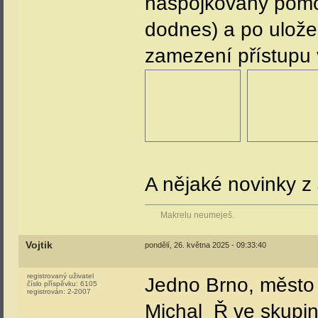
naspojkovány pomocí
dodnes) a po uložen
zamezení přístupu 
A nějaké novinky z 
Makrelu neumeješ.
Vojtik
pondělí, 26. května 2025 - 09:33:40
registrovaný uživatel
Jedno Brno, město
číslo příspěvku:
6105
registrován:
2-2007
Michal_Ř ve skupin