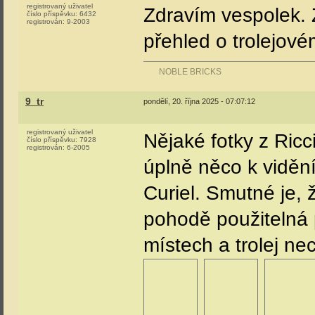
registrovaný uživatel
Zdravím vespolek. 
číslo příspěvku:
6432
registrován:
9-2003
přehled o trolejové
NOBLE BRICKS
9_tr
pondělí, 20. října 2025 - 07:07:12
registrovaný uživatel
Nějaké fotky z Ricc
číslo příspěvku:
7928
registrován:
6-2005
úplně něco k vidění
Curiel. Smutné je, ž
pohodě použitelná p
místech a trolej ne