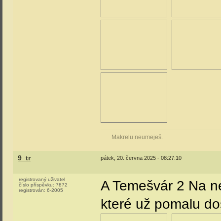
Makrelu neumeješ.
9_tr
pátek, 20. června 2025 - 08:27:10
registrovaný uživatel
A Temešvár 2 Na nej
číslo příspěvku:
7872
registrován:
6-2005
které už pomalu d