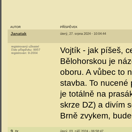
AUTOR
PŘÍSPĚVEK
Janatak
úterý, 27. srpna 2024 - 10:04:44
registrovaný uživatel
Vojtík - jak píšeš, 
číslo příspěvku:
9957
registrován:
9-2004
Bělohorskou je náz
oboru. A vůbec to 
stavba. To nucené 
je totálně na prasá
skrze DZ) a divím se
Brně zvykem, bude 
9_tr
úterý, 03. září 2024 - 06:58:47