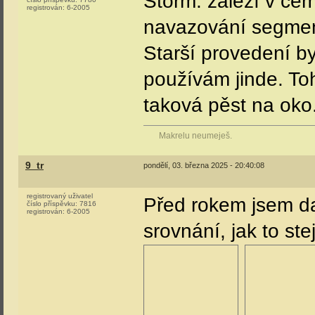
Storm: záleží v čem
registrován:
6-2005
navazování segment
Starší provedení b
používám jinde. Tohl
taková pěst na oko.
Makrelu neumeješ.
9_tr
pondělí, 03. března 2025 - 20:40:08
registrovaný uživatel
Před rokem jsem da
číslo příspěvku:
7816
registrován:
6-2005
srovnání, jak to st