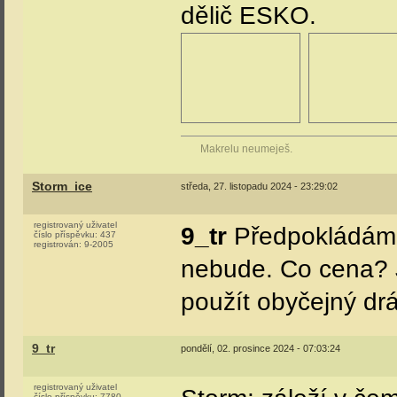
dělič ESKO.
Makrelu neumeješ.
Storm_ice
středa, 27. listopadu 2024 - 23:29:02
registrovaný uživatel
9_tr
Předpokládám, 
číslo příspěvku:
437
registrován:
9-2005
nebude. Co cena? 
použít obyčejný dr
9_tr
pondělí, 02. prosince 2024 - 07:03:24
registrovaný uživatel
číslo příspěvku:
7780