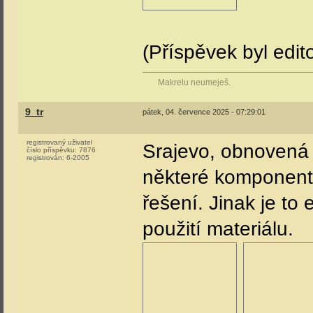
(Příspěvek byl edit
Makrelu neumeješ.
9_tr
pátek, 04. července 2025 - 07:29:01
registrovaný uživatel
Srajevo, obnovená 
číslo příspěvku:
7876
registrován:
6-2005
některé komponenty
řešení. Jinak je t
použití materiálu.