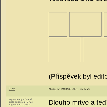
(Příspěvek byl edit
9_tr
pátek, 22. listopadu 2024 - 15:42:20
registrovaný uživatel
Dlouho mrtvo a teď
číslo příspěvku:
7774
registrován:
6-2005