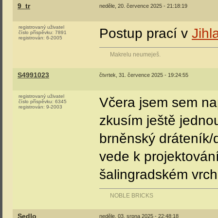
9_tr
neděle, 20. července 2025 - 21:18:19
registrovaný uživatel
Postup prací v
Jihl
číslo příspěvku:
7891
registrován:
6-2005
Makrelu neumeješ.
S4991023
čtvrtek, 31. července 2025 - 19:24:55
registrovaný uživatel
Včera jsem sem nap
číslo příspěvku:
6345
registrován:
9-2003
zkusím ještě jedno
brněnský dráteník/d
vede k projektování
šalingradském vrch
NOBLE BRICKS
Sedlo
neděle, 03. srpna 2025 - 22:48:18