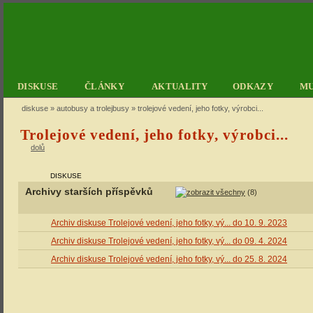
DISKUSE
ČLÁNKY
AKTUALITY
ODKAZY
M
diskuse
»
autobusy a trolejbusy
» trolejové vedení, jeho fotky, výrobci...
Trolejové vedení, jeho fotky, výrobci...
dolů
DISKUSE
Archivy starších příspěvků
(8)
Archiv diskuse Trolejové vedení, jeho fotky, vý... do 10. 9. 2023
Archiv diskuse Trolejové vedení, jeho fotky, vý... do 09. 4. 2024
Archiv diskuse Trolejové vedení, jeho fotky, vý... do 25. 8. 2024