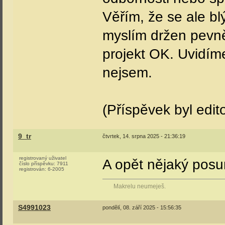
Věřím, že se ale bl
myslím držen pevně
projekt OK. Uvidíme
nejsem.
(Příspěvek byl edit
9_tr
čtvrtek, 14. srpna 2025 - 21:36:19
registrovaný uživatel
A opět nějaký pos
číslo příspěvku:
7911
registrován:
6-2005
Makrelu neumeješ.
S4991023
pondělí, 08. září 2025 - 15:56:35