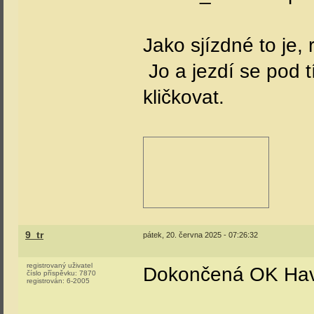
Jako sjízdné to je,
Jo a jezdí se pod t
kličkovat.
9_tr
pátek, 20. června 2025 - 07:26:32
registrovaný uživatel
Dokončená OK Havl
číslo příspěvku:
7870
registrován:
6-2005