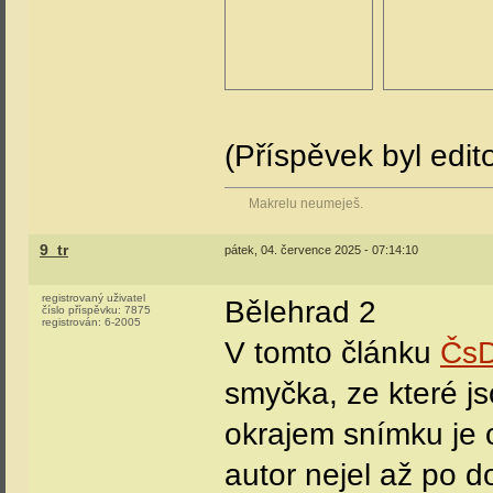
(Příspěvek byl edit
Makrelu neumeješ.
9_tr
pátek, 04. července 2025 - 07:14:10
registrovaný uživatel
Bělehrad 2
číslo příspěvku:
7875
registrován:
6-2005
V tomto článku
Čs
smyčka, ze které js
okrajem snímku je
autor nejel až po do