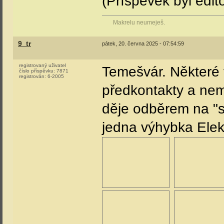
(Příspěvek byl edit
Makrelu neumeješ.
9_tr
pátek, 20. června 2025 - 07:54:59
registrovaný uživatel
Temešvár. Některé 
číslo příspěvku:
7871
registrován:
6-2005
předkontakty a nema
děje odběrem na "
jedna výhybka Elekt