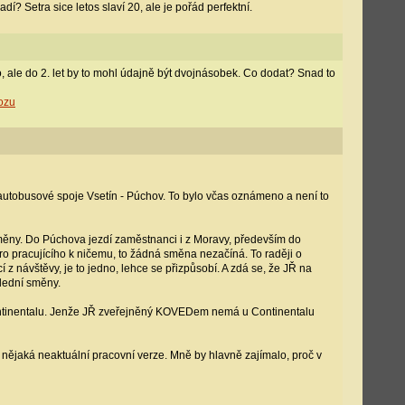
 Setra sice letos slaví 20, ale je pořád perfektní.
, ale do 2. let by to mohl údajně být dvojnásobek. Co dodat? Snad to
ozu
t autobusové spoje Vsetín - Púchov. To bylo včas oznámeno a není to
měny. Do Púchova jezdí zaměstnanci i z Moravy, především do
ro pracujícího k ničemu, to žádná směna nezačíná. To raději o
 z návštěvy, je to jedno, lehce se přizpůsobí. A zdá se, že JŘ na
lední směny.
 Continentalu. Jenže JŘ zveřejněný KOVEDem nemá u Continentalu
 nějaká neaktuální pracovní verze. Mně by hlavně zajímalo, proč v