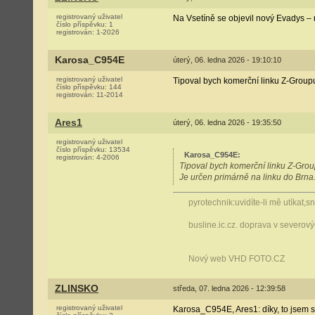
registrovaný uživatel
Na Vsetíně se objevil nový Evadys –
číslo příspěvku:
1
registrován:
1-2026
Karosa_C954E
úterý, 06. ledna 2026 - 19:10:10
registrovaný uživatel
Tipoval bych komerční linku Z-Groupu
číslo příspěvku:
144
registrován:
11-2014
Ares1
úterý, 06. ledna 2026 - 19:35:50
registrovaný uživatel
číslo příspěvku:
13534
Karosa_C954E
:
registrován:
4-2006
Tipoval bych komerční linku Z-Group
Je určen primárně na linku do Brna
pyrotechnik:uvidíte-li mě utíkat,
busline.ic.cz. doprava v severo
Nový web VHD FOTO.CZ
ZLINSKO
středa, 07. ledna 2026 - 12:39:58
registrovaný uživatel
Karosa_C954E, Ares1: díky, to jsem s