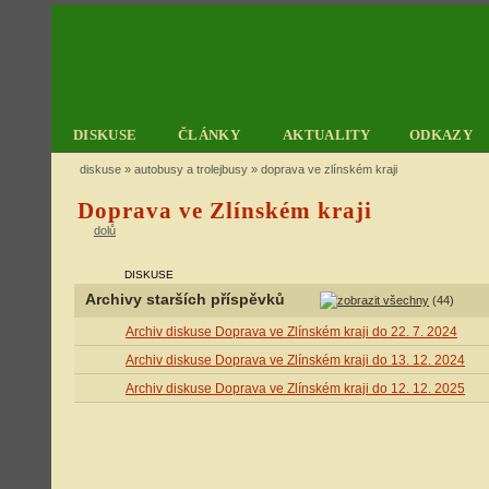
DISKUSE
ČLÁNKY
AKTUALITY
ODKAZY
diskuse
»
autobusy a trolejbusy
» doprava ve zlínském kraji
Doprava ve Zlínském kraji
dolů
DISKUSE
Archivy starších příspěvků
(44)
Archiv diskuse Doprava ve Zlínském kraji do 22. 7. 2024
Archiv diskuse Doprava ve Zlínském kraji do 13. 12. 2024
Archiv diskuse Doprava ve Zlínském kraji do 12. 12. 2025