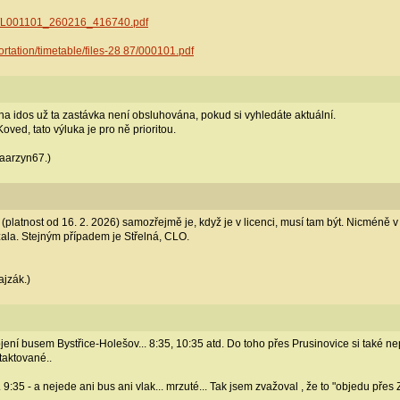
pdf/L001101_260216_416740.pdf
ortation/timetable/files-28 87/000101.pdf
na idos už ta zastávka není obsluhována, pokud si vyhledáte aktuální.
Koved, tato výluka je pro ně prioritou.
Daarzyn67.)
platnost od 16. 2. 2026) samozřejmě je, když je v licenci, musí tam být. Nicméně 
ala. Stejným případem je Střelná, CLO.
ajzák.)
jení busem Bystřice-Holešov... 8:35, 10:35 atd. Do toho přes Prusinovice si také n
ztaktované..
9:35 - a nejede ani bus ani vlak... mrzuté... Tak jsem zvažoval , že to "objedu přes Z