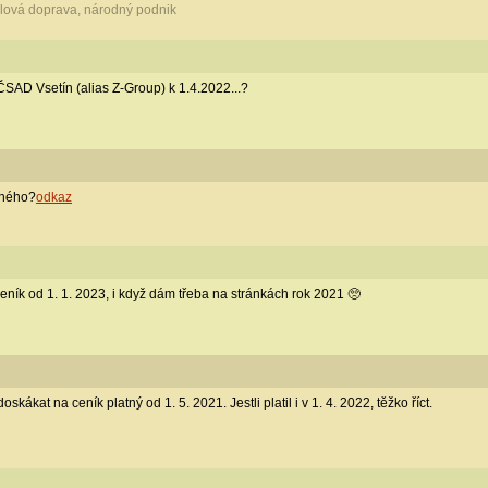
lová doprava, národný podnik
SAD Vsetín (alias Z-Group) k 1.4.2022...?
iného?
odkaz
ceník od 1. 1. 2023, i když dám třeba na stránkách rok 2021 🥺
kákat na ceník platný od 1. 5. 2021. Jestli platil i v 1. 4. 2022, těžko říct.