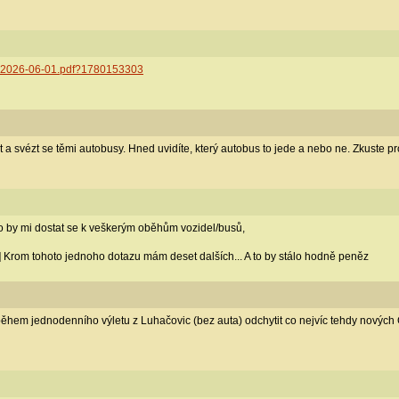
01_2026-06-01.pdf?1780153303
et a svézt se těmi autobusy. Hned uvidíte, který autobus to jede a nebo ne. Zkuste 
o by mi dostat se k veškerým oběhům vozidel/busů,
Krom tohoto jednoho dotazu mám deset dalších... A to by stálo hodně peněz
 během jednodenního výletu z Luhačovic (bez auta) odchytit co nejvíc tehdy novýc