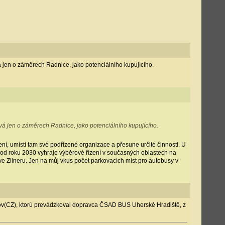
 jen o záměrech Radnice, jako potenciálního kupujícího.
vá jen o záměrech Radnice, jako potenciálního kupujícího.
í, umístí tam své podřízené organizace a přesune určité činnosti. U
e od roku 2030 vyhraje výběrové řízení v současných oblastech na
 ve Zlineru. Jen na můj vkus počet parkovacích míst pro autobusy v
ov(CZ), ktorú prevádzkoval dopravca ČSAD BUS Uherské Hradiště, z