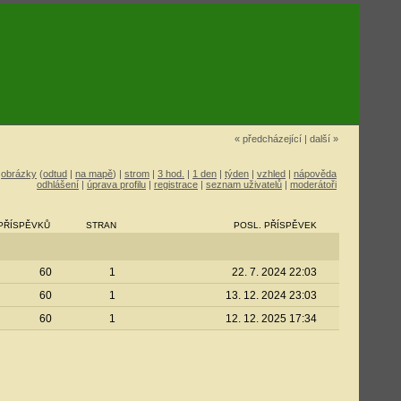
« předcházející
|
další »
|
obrázky
(
odtud
|
na mapě
) |
strom
|
3 hod.
|
1 den
|
týden
|
vzhled
|
nápověda
odhlášení
|
úprava profilu
|
registrace
|
seznam uživatelů
|
moderátoři
PŘÍSPĚVKŮ
STRAN
POSL. PŘÍSPĚVEK
60
1
22. 7. 2024 22:03
60
1
13. 12. 2024 23:03
60
1
12. 12. 2025 17:34