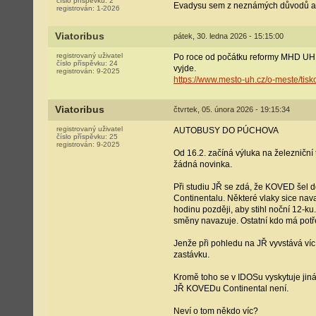
číslo příspěvku:
2
Evadysu sem z neznámých důvodů ani n
registrován:
1-2026
Viatoribus
pátek, 30. ledna 2026 - 15:15:00
registrovaný uživatel
Po roce od počátku reformy MHD UH st
číslo příspěvku:
24
vyjde.
registrován:
9-2025
https://www.mesto-uh.cz/o-meste/tis
Viatoribus
čtvrtek, 05. února 2026 - 19:15:34
registrovaný uživatel
AUTOBUSY DO PÚCHOVA
číslo příspěvku:
25
registrován:
9-2025
Od 16.2. začíná výluka na železniční
žádná novinka.
Při studiu JŘ se zdá, že KOVED šel 
Continentalu. Některé vlaky sice nav
hodinu později, aby stihl noční 12-ku
směny navazuje. Ostatní kdo má potře
Jenže při pohledu na JŘ vyvstává ví
zastávku.
Kromě toho se v IDOSu vyskytuje jiná
JŘ KOVEDu Continental není.
Neví o tom někdo víc?