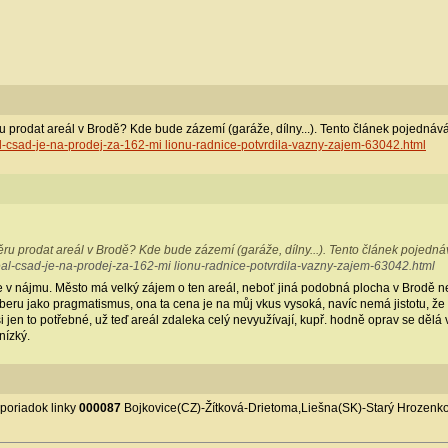
prodat areál v Brodě? Kde bude zázemí (garáže, dílny...). Tento článek pojednává
l-csad-je-na-prodej-za-162-mi lionu-radnice-potvrdila-vazny-zajem-63042.html
 prodat areál v Brodě? Kde bude zázemí (garáže, dílny...). Tento článek pojedná
eal-csad-je-na-prodej-za-162-mi lionu-radnice-potvrdila-vazny-zajem-63042.html
v nájmu. Město má velký zájem o ten areál, neboť jiná podobná plocha v Brodě nen
beru jako pragmatismus, ona ta cena je na můj vkus vysoká, navíc nemá jistotu, ž
i jen to potřebné, už teď areál zdaleka celý nevyužívají, kupř. hodně oprav se dělá
nízký.
 poriadok linky
000087
Bojkovice(CZ)-Žítková-Drietoma,Liešna(SK)-Starý Hrozenk