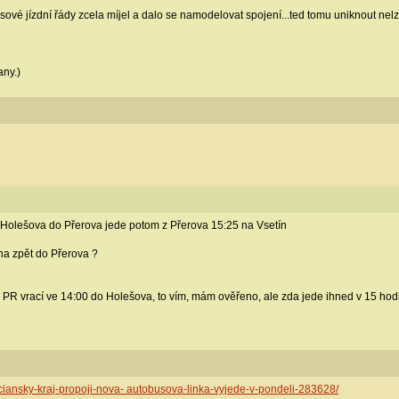
usové jízdní řády zcela míjel a dalo se namodelovat spojení...ted tomu uniknout nelz
any.)
 Holešova do Přerova jede potom z Přerova 15:25 na Vsetín
na zpět do Přerova ?
 PR vrací ve 14:00 do Holešova, to vím, mám ověřeno, ale zda jede ihned v 15 ho
enciansky-kraj-propoji-nova- autobusova-linka-vyjede-v-pondeli-283628/