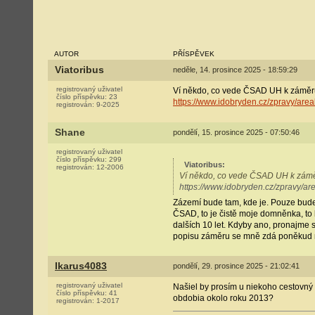
AUTOR
PŘÍSPĚVEK
Viatoribus
neděle, 14. prosince 2025 - 18:59:29
registrovaný uživatel
Ví někdo, co vede ČSAD UH k záměru 
číslo příspěvku:
23
https://www.idobryden.cz/zpravy/area
registrován:
9-2025
Shane
pondělí, 15. prosince 2025 - 07:50:46
registrovaný uživatel
číslo příspěvku:
299
Viatoribus
:
registrován:
12-2006
Ví někdo, co vede ČSAD UH k záměru
https://www.idobryden.cz/zpravy/ar
Zázemí bude tam, kde je. Pouze bude 
ČSAD, to je čistě moje domněnka, to 
dalších 10 let. Kdyby ano, pronajme s
popisu záměru se mně zdá poněkud 
Ikarus4083
pondělí, 29. prosince 2025 - 21:02:41
registrovaný uživatel
Našiel by prosím u niekoho cestovný
číslo příspěvku:
41
obdobia okolo roku 2013?
registrován:
1-2017