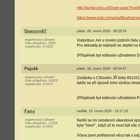
http://portal.idos.cz/Down.aspx?f=
https://www.idzk.cz/media/files/transp
Daarzyn67
pátek, 06. února 2026 - 08:28:34
registrovaný uživatel
Viatoribus: Ani v novém jízdním řádu 
číslo příspěvku:
2892
Pro aktuality je nejlepší se zeptat na 
registrován:
8-2020
(Příspěvek byl editován uživatelem 
Pajzák
pátek, 06. února 2026 - 08:34:47
registrovaný uživatel
Zastávka v CISovém JŘ linky 001101 (
číslo příspěvku:
10025
takže se při úpravě toho vývěsu smaz
registrován:
6-2015
(Příspěvek byl editován uživatelem P
Fany
neděle, 15. února 2026 - 18:17:18
registrovaný uživatel
Nelíbí se mi celodenní víkendové spo
číslo příspěvku:
15258
byly "mezi" , když už to musí být vše 
registrován:
6-2004
Včera jsem potřeboval něco tak s odj. 