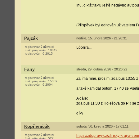
Inu, diktát taktu ještě nedávno autob
(Příspěvek byl editován uživatelem F
Pajzák
neděle, 15. února 2026 - 21:20:31
registrovaný uživatel
Lóórrra...
číslo příspěvku:
10042
registrován:
6-2015
Fany
středa, 29. dubna 2026 - 20:26:22
registrovaný uživatel
Zajímá mne, prosím, zda bus 13:55 z
číslo příspěvku:
15369
registrován:
6-2004
a také kam dál potom, 17:40 ze Vsetí
A dále:
zda bus 11:30 z Holešova do PR se z
díky
Kopřivničák
sobota, 30. května 2026 - 17:01:11
registrovaný uživatel
https://zdopravy.cz/zlinsky-kraj-a-tr
číslo příspěvku:
527