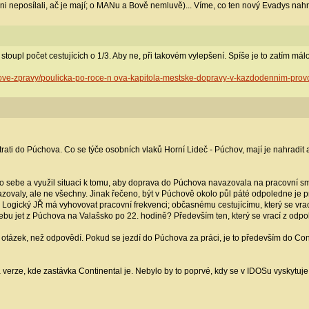
eposílali, ač je mají; o MANu a Bově nemluvě)... Víme, co ten nový Evadys nahradí?
oupl počet cestujících o 1/3. Aby ne, při takovém vylepšení. Spíše je to zatím málo
kove-zpravy/poulicka-po-roce-n ova-kapitola-mestske-dopravy-v-kazdodennim-prov
 trati do Púchova. Co se týče osobních vlaků Horní Lideč - Púchov, mají je nahradi
do sebe a využil situaci k tomu, aby doprava do Púchova navazovala na pracovní s
azovaly, ale ne všechny. Jinak řečeno, být v Púchově okolo půl páté odpoledne je p
. Logický JŘ má vyhovovat pracovní frekvenci; občasnému cestujícímu, který se vrací
bu jet z Púchova na Valašsko po 22. hodině? Především ten, který se vrací z odpo
c otázek, než odpovědí. Pokud se jezdí do Púchova za práci, je to především do
 verze, kde zastávka Continental je. Nebylo by to poprvé, kdy se v IDOSu vyskytuje