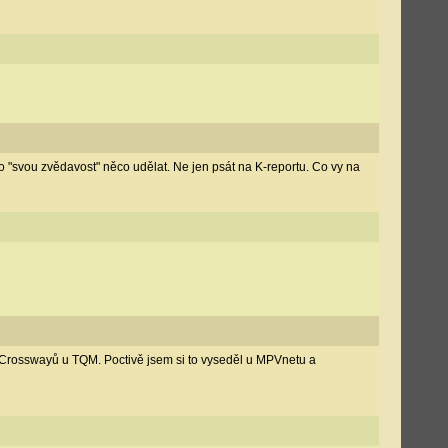
pro "svou zvědavost" něco udělat. Ne jen psát na K-reportu. Co vy na
h Crosswayů u TQM. Poctivě jsem si to vyseděl u MPVnetu a