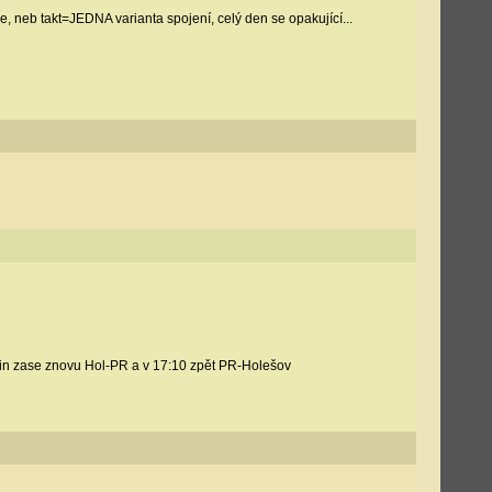
e, neb takt=JEDNA varianta spojení, celý den se opakující...
din zase znovu Hol-PR a v 17:10 zpět PR-Holešov