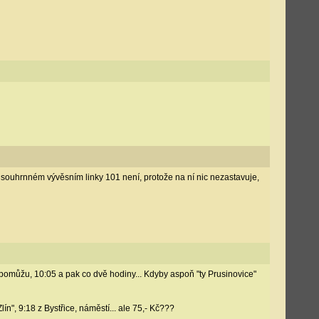
v souhrnném vývěsním linky 101 není, protože na ní nic nezastavuje,
epomůžu, 10:05 a pak co dvě hodiny... Kdyby aspoň "ty Prusinovice"
lín", 9:18 z Bystřice, náměstí... ale 75,- Kč???