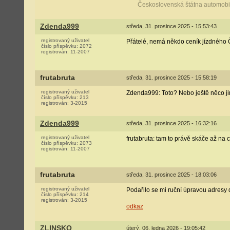
Československá štátna automobi
Zdenda999
středa, 31. prosince 2025 - 15:53:43
registrovaný uživatel
Přátelé, nemá někdo ceník jízdného Č
číslo příspěvku:
2072
registrován:
11-2007
frutabruta
středa, 31. prosince 2025 - 15:58:19
registrovaný uživatel
Zdenda999: Toto? Nebo ještě něco j
číslo příspěvku:
213
registrován:
3-2015
Zdenda999
středa, 31. prosince 2025 - 16:32:16
registrovaný uživatel
frutabruta: tam to právě skáče až na 
číslo příspěvku:
2073
registrován:
11-2007
frutabruta
středa, 31. prosince 2025 - 18:03:06
registrovaný uživatel
Podařilo se mi ruční úpravou adresy dos
číslo příspěvku:
214
registrován:
3-2015
odkaz
ZLINSKO
úterý, 06. ledna 2026 - 19:05:42