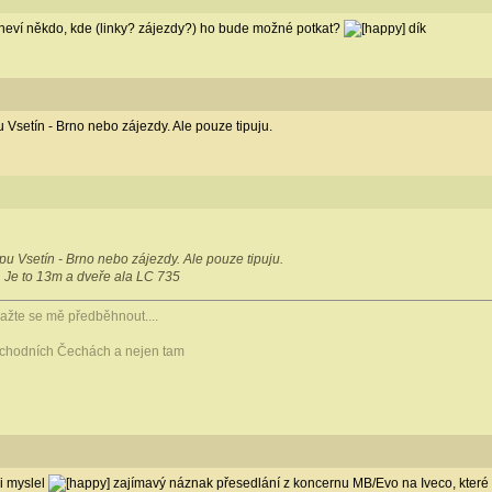
 neví někdo, kde (linky? zájezdy?) ho bude možné potkat?
dík
 Vsetín - Brno nebo zájezdy. Ale pouze tipuju.
u Vsetín - Brno nebo zájezdy. Ale pouze tipuju.
. Je to 13m a dveře ala LC 735
snažte se mě předběhnout....
východních Čechách a nejen tam
i myslel
zajímavý náznak přesedlání z koncernu MB/Evo na Iveco, které 