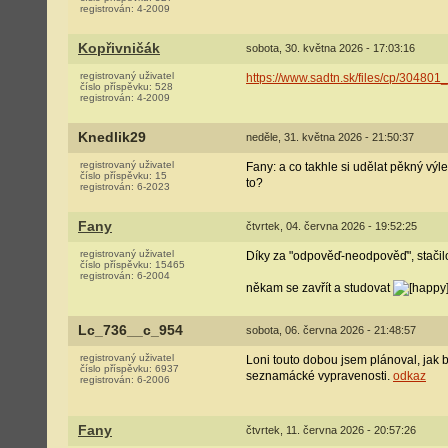
registrován:
4-2009
Kopřivničák
sobota, 30. května 2026 - 17:03:16
registrovaný uživatel
https://www.sadtn.sk/files/cp/3048
číslo příspěvku:
528
registrován:
4-2009
Knedlik29
neděle, 31. května 2026 - 21:50:37
registrovaný uživatel
Fany: a co takhle si udělat pěkný výl
číslo příspěvku:
15
to?
registrován:
6-2023
Fany
čtvrtek, 04. června 2026 - 19:52:25
registrovaný uživatel
Díky za "odpověď-neodpověď", stačil
číslo příspěvku:
15465
registrován:
6-2004
někam se zavřít a studovat
Lc_736__c_954
sobota, 06. června 2026 - 21:48:57
registrovaný uživatel
Loni touto dobou jsem plánoval, jak
číslo příspěvku:
6937
seznamácké vypravenosti.
odkaz
registrován:
6-2006
Fany
čtvrtek, 11. června 2026 - 20:57:26