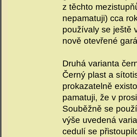
z těchto mezistupň
nepamatuji) cca rok
používaly se ještě 
nově otevřené garáž
Druhá varianta čern
Černý plast a sítoti
prokazatelně exist
pamatuji, že v prosi
Souběžně se použív
výše uvedená varian
cedulí se přistoupi