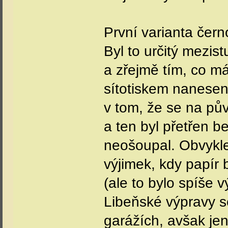
První varianta čern
Byl to určitý mezis
a zřejmě tím, co má
sítotiskem nanesen
v tom, že se na pův
a ten byl přetřen 
neošoupal. Obvykle 
výjimek, kdy papír 
(ale to bylo spíše 
Libeňské výpravy se
garážích, avšak jen