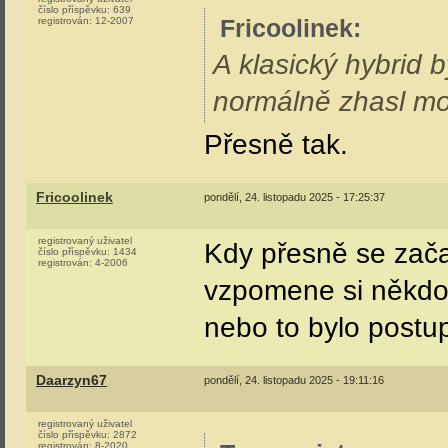
číslo příspěvku:
639
Fricoolinek
:
registrován:
12-2007
A klasický hybrid b
normálně zhasl mo
Přesně tak.
Fricoolinek
pondělí, 24. listopadu 2025 - 17:25:37
registrovaný uživatel
Kdy přesně se zača
číslo příspěvku:
1434
registrován:
4-2006
vzpomene si někdo,
nebo to bylo postu
Daarzyn67
pondělí, 24. listopadu 2025 - 19:11:16
registrovaný uživatel
číslo příspěvku:
2872
registrován:
8-2020