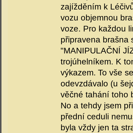
zajížděním k Léčiv
vozu objemnou braš
voze. Pro každou l
připravena brašna s
"MANIPULAČNÍ JÍZD
trojúhelníkem. K t
výkazem. To vše se
odevzdávalo (u šejd
věčné tahání toho b
No a tehdy jsem př
přední ceduli nemus
byla vždy jen ta st