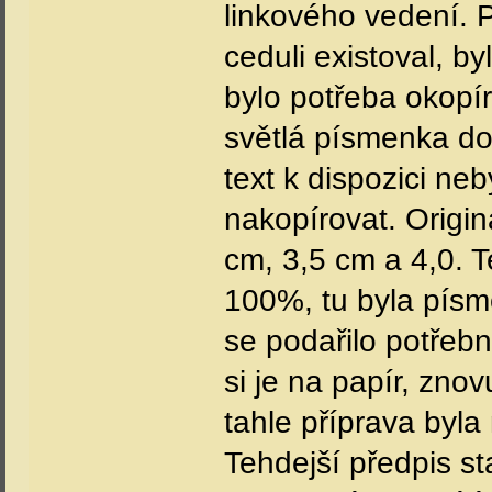
linkového vedení. 
ceduli existoval, by
bylo potřeba okopír
světlá písmenka do
text k dispozici ne
nakopírovat. Origi
cm, 3,5 cm a 4,0. 
100%, tu byla písm
se podařilo potřebn
si je na papír, znov
tahle příprava byla
Tehdejší předpis st