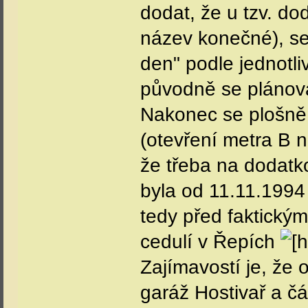
dodat, že u tzv. do
název konečné), se
den" podle jednotli
původně se plánov
Nakonec se plošně 
(otevření metra B n
že třeba na dodatko
byla od 11.11.1994
tedy před faktický
cedulí v Řepích
Zajímavostí je, že 
garáž Hostivař a čá