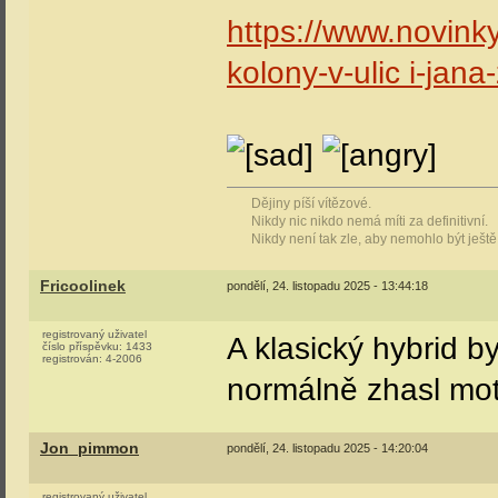
https://www.novink
kolony-v-ulic i-jan
Dějiny píší vítězové.
Nikdy nic nikdo nemá míti za definitivní.
Nikdy není tak zle, aby nemohlo být ještě
Fricoolinek
pondělí, 24. listopadu 2025 - 13:44:18
registrovaný uživatel
A klasický hybrid by
číslo příspěvku:
1433
registrován:
4-2006
normálně zhasl mot
Jon_pimmon
pondělí, 24. listopadu 2025 - 14:20:04
registrovaný uživatel