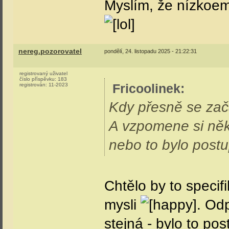
Myslím, že nízkoem
nereg.pozorovatel
pondělí, 24. listopadu 2025 - 21:22:31
registrovaný uživatel
číslo příspěvku:
183
Fricoolinek
:
registrován:
11-2023
Kdy přesně se zač
A vzpomene si něk
nebo to bylo post
Chtělo by to specif
mysli
. Od
stejná - bylo to pos