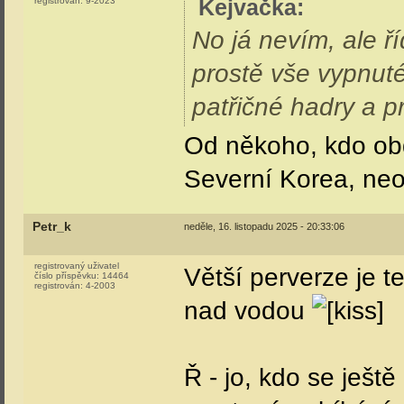
Kejvačka
:
registrován:
9-2023
No já nevím, ale 
prostě vše vypnuté
patřičné hadry a p
Od někoho, kdo obd
Severní Korea, ne
Petr_k
neděle, 16. listopadu 2025 - 20:33:06
registrovaný uživatel
Větší perverze je te
číslo příspěvku:
14464
registrován:
4-2003
nad vodou
Ř - jo, kdo se ještě