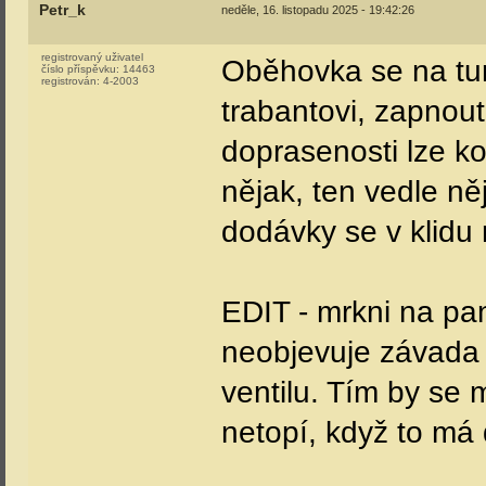
Petr_k
neděle, 16. listopadu 2025 - 19:42:26
registrovaný uživatel
Oběhovka se na tur
číslo příspěvku:
14463
registrován:
4-2003
trabantovi, zapnou
doprasenosti lze ko
nějak, ten vedle ně
dodávky se v klidu
EDIT - mrkni na pane
neobjevuje závada
ventilu. Tím by se m
netopí, když to má 