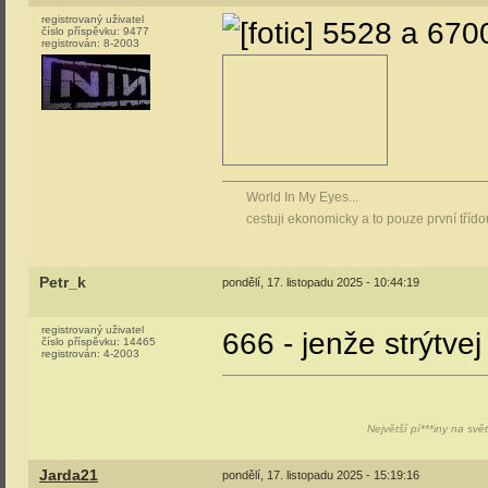
registrovaný uživatel
5528 a 670
číslo příspěvku:
9477
registrován:
8-2003
World In My Eyes...
cestuji ekonomicky a to pouze první tříd
Petr_k
pondělí, 17. listopadu 2025 - 10:44:19
registrovaný uživatel
666 - jenže strýtvej
číslo příspěvku:
14465
registrován:
4-2003
Největší pí***iny na svě
Jarda21
pondělí, 17. listopadu 2025 - 15:19:16