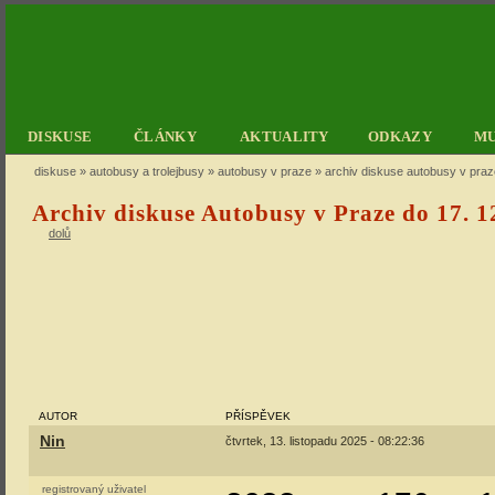
DISKUSE
ČLÁNKY
AKTUALITY
ODKAZY
M
diskuse
»
autobusy a trolejbusy
»
autobusy v praze
» archiv diskuse autobusy v praz
Archiv diskuse Autobusy v Praze do 17. 1
dolů
AUTOR
PŘÍSPĚVEK
Nin
čtvrtek, 13. listopadu 2025 - 08:22:36
registrovaný uživatel