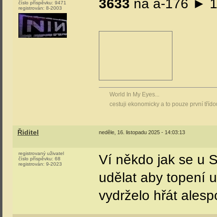
3633
na a-176 ► 1
číslo příspěvku:
9471
registrován:
8-2003
World In My Eyes...
cestuji ekonomicky a to pouze první tříd
Řiditel
neděle, 16. listopadu 2025 - 14:03:13
registrovaný uživatel
Ví někdo jak se u 
číslo příspěvku:
68
registrován:
9-2023
udělat aby topení u 
vydrželo hřát ales