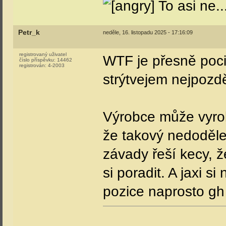
To asi ne..
Petr_k
neděle, 16. listopadu 2025 - 17:16:09
registrovaný uživatel
WTF je přesně poci
číslo příspěvku:
14462
registrován:
4-2003
strýtvejem nejpozděj
Výrobce může vyrob
že takový nedoděl
závady řeší kecy, ž
si poradit. A jaxi s
pozice naprosto g