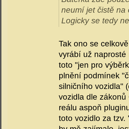
neumí jet čistě na 
Logicky se tedy ned
Tak ono se celkově
vyrábí už naprosté
toto "jen pro výběr
plnění podmínek "č
silničního vozidla"
vozidla dle zákonů
reálu aspoň pluginu
toto vozidlo za tzv
by mě zajímalo, jes