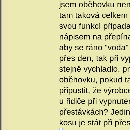
jsem oběhovku nena
tam taková celkem d
svou funkcí připada
nápisem na přepína
aby se ráno "voda" 
přes den, tak při v
stejně vychladlo, 
oběhovku, pokud ta
připustit, že výrob
u řidiče při vypnut
přestávkách? Jedin
kosu je stát při p