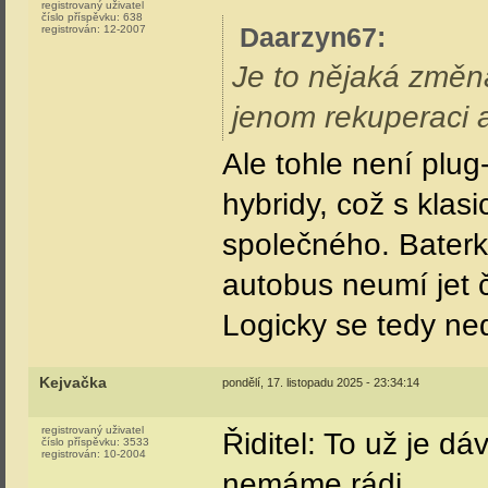
registrovaný uživatel
číslo příspěvku:
638
Daarzyn67
:
registrován:
12-2007
Je to nějaká změn
jenom rekuperaci a 
Ale tohle není plug
hybridy, což s kla
společného. Baterk
autobus neumí jet č
Logicky se tedy ned
Kejvačka
pondělí, 17. listopadu 2025 - 23:34:14
registrovaný uživatel
Řiditel: To už je d
číslo příspěvku:
3533
registrován:
10-2004
nemáme rádi.