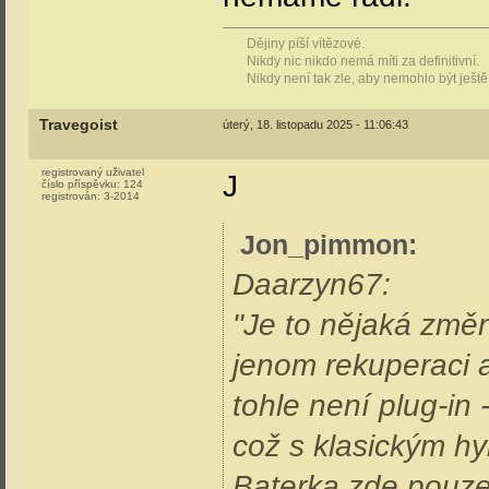
Dějiny píší vítězové.
Nikdy nic nikdo nemá míti za definitivní.
Nikdy není tak zle, aby nemohlo být ještě
Travegoist
úterý, 18. listopadu 2025 - 11:06:43
registrovaný uživatel
J
číslo příspěvku:
124
registrován:
3-2014
Jon_pimmon
:
Daarzyn67:
"Je to nějaká změ
jenom rekuperaci a 
tohle není plug-in
což s klasickým h
Baterka zde pouze