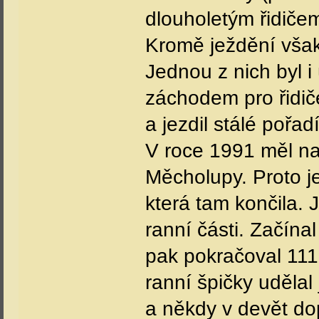
dlouholetým řidiče
Kromě ježdění však
Jednou z nich byl i
záchodem pro řidiče
a jezdil stálé pořad
V roce 1991 měl na
Měcholupy. Proto je
která tam končila. 
ranní části. Začína
pak pokračoval 111
ranní špičky udělal
a někdy v devět dop