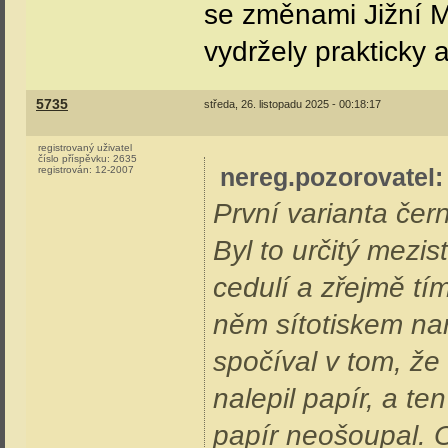
se změnami Jižní M
vydržely prakticky
5735
středa, 26. listopadu 2025 - 00:18:17
registrovaný uživatel
číslo příspěvku:
2635
nereg.pozorovatel
:
registrován:
12-2007
První varianta čern
Byl to určitý mezi
cedulí a zřejmě tí
něm sítotiskem n
spočíval v tom, že
nalepil papír, a t
papír neošoupal. O