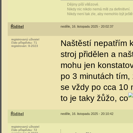
Dějiny píší vítězové.
Nikdy nic nikdo nemá míti za definitivní.
Nikdy není tak zle, aby nemohlo být ještě
Řiditel
neděle, 16. listopadu 2025 - 20:02:37
registrovaný uživatel
Naštěstí nepatřím 
číslo příspěvku:
71
registrován:
9-2023
stroj přidělen a na
mohu jen konstatova
po 3 minutách tím, 
se vždy po cca 10 
to je taky žůžo, co
Řiditel
neděle, 16. listopadu 2025 - 20:10:42
registrovaný uživatel
číslo příspěvku:
72