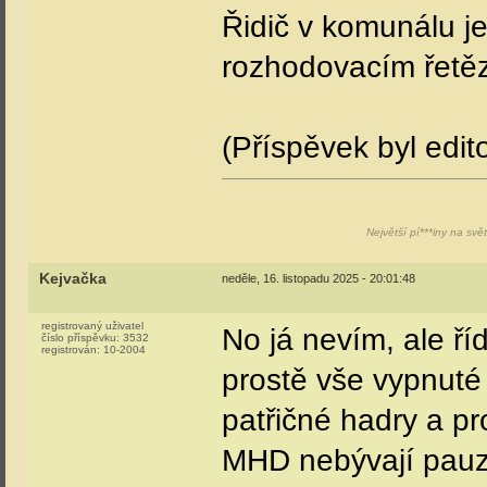
Řidič v komunálu je
rozhodovacím řetězc
(Příspěvek byl edit
Největší pí***iny na svě
Kejvačka
neděle, 16. listopadu 2025 - 20:01:48
registrovaný uživatel
No já nevím, ale ř
číslo příspěvku:
3532
registrován:
10-2004
prostě vše vypnuté
patřičné hadry a pr
MHD nebývají pauzy