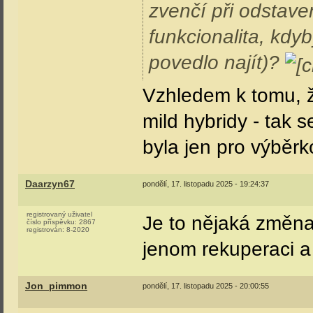
zvenčí při odstaven
funkcionalita, kdyb
povedlo najít)?
Vzhledem k tomu, ž
mild hybridy - tak 
byla jen pro výběr
Daarzyn67
pondělí, 17. listopadu 2025 - 19:24:37
registrovaný uživatel
Je to nějaká změna
číslo příspěvku:
2867
registrován:
8-2020
jenom rekuperaci a "
Jon_pimmon
pondělí, 17. listopadu 2025 - 20:00:55