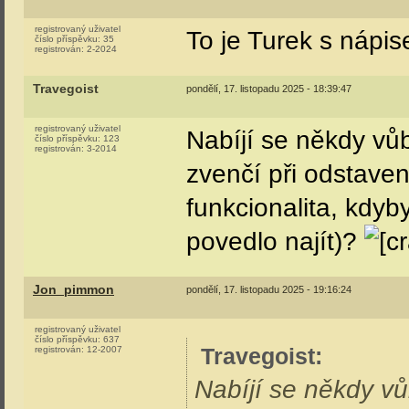
registrovaný uživatel
To je Turek s nápi
číslo příspěvku:
35
registrován:
2-2024
Travegoist
pondělí, 17. listopadu 2025 - 18:39:47
registrovaný uživatel
Nabíjí se někdy vů
číslo příspěvku:
123
registrován:
3-2014
zvenčí při odstaven
funkcionalita, kdyb
povedlo najít)?
Jon_pimmon
pondělí, 17. listopadu 2025 - 19:16:24
registrovaný uživatel
číslo příspěvku:
637
Travegoist
:
registrován:
12-2007
Nabíjí se někdy v