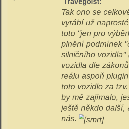
Travegoist
:
Tak ono se celkov
vyrábí už naprost
toto "jen pro výbě
plnění podmínek "
silničního vozidla"
vozidla dle zákon
reálu aspoň plugin
toto vozidlo za tzv
by mě zajímalo, je
ještě někdo další,
nás.