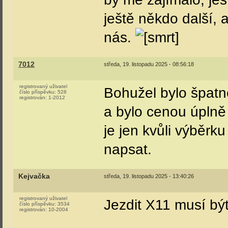
ještě někdo další, 
nás.
7012
středa, 19. listopadu 2025 - 08:56:18
registrovaný uživatel
Bohužel bylo špatn
číslo příspěvku:
528
registrován:
1-2012
a bylo cenou úplně
je jen kvůli výběrku
napsat.
Kejvačka
středa, 19. listopadu 2025 - 13:40:26
registrovaný uživatel
Jezdit X11 musí být
číslo příspěvku:
3534
registrován:
10-2004