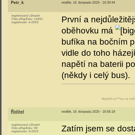
Petr_k
neděle, 16. listopadu 2025 - 16:39:44
registrovaný uživatel
První a nejdůležitějš
číslo příspěvku:
14461
registrován:
4-2003
oběhovku má
bufíka na bočním pa
vidle do toho házejí
napětí na baterii p
(někdy i celý bus).
Největší pí***iny na svě
Řiditel
neděle, 16. listopadu 2025 - 16:56:18
registrovaný uživatel
Zatím jsem se dost
číslo příspěvku:
69
registrován:
9-2023