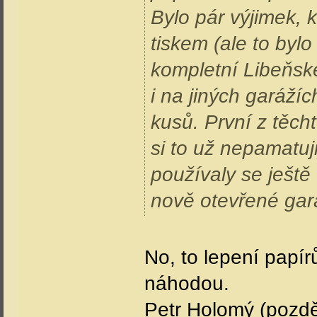
Bylo pár výjimek, 
tiskem (ale to byl
kompletní Libeňsk
i na jiných garážíc
kusů. První z těc
si to už nepamatuj
používaly se ještě
nově otevřené gará
No, to lepení papír
náhodou.
Petr Holomý (pozděj