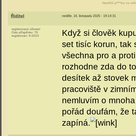
Největší pí***iny na svě
Řiditel
neděle, 16. listopadu 2025 - 19:14:31
registrovaný uživatel
Když si člověk kup
číslo příspěvku:
70
registrován:
9-2023
set tisíc korun, ta
všechna pro a proti
rozhodne zda do to
desítek až stovek m
pracoviště v zimním
nemluvím o mnoha 
pořád doufám, že t
zapíná.