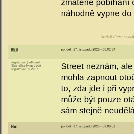
zmatené pobíhání o
náhodně vypne do
Největší pí***iny na svě
666
pondělí, 17. listopadu 2025 - 05:02:34
registrovaný uživatel
Street neznám, al
číslo příspěvku:
2200
registrován:
9-2007
mohla zapnout otoč
to, zda jde i při v
může být pouze otá
sám stejně neudělá
Nin
pondělí, 17. listopadu 2025 - 09:00:02