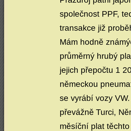
společnost PPF, teď
transakce již probě
Mám hodně známých
průměrný hrubý plat
jejich přepočtu 1 2
německou pneumatik
se vyrábí vozy VW.
převážně Turci, Ně
měsíční plat těchto