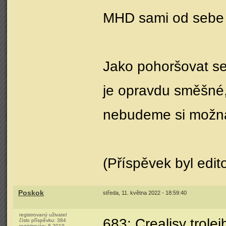
MHD sami od sebe š
Jako pohoršovat se
je opravdu směšné,
nebudeme si možná 
(Příspěvek byl edi
Poskok
středa, 11. května 2022 - 18:59:40
registrovaný uživatel
683: Crealisy trolej
číslo příspěvku:
384
registrován:
8-2019