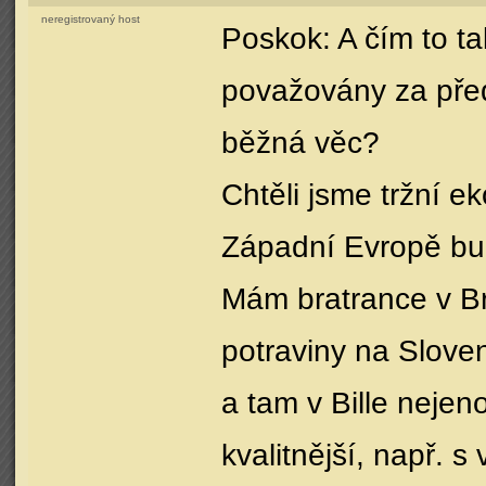
neregistrovaný host
Poskok: A čím to ta
považovány za před
běžná věc?
Chtěli jsme tržní e
Západní Evropě bu
Mám bratrance v Br
potraviny na Slove
a tam v Bille nejen
kvalitnější, např. 