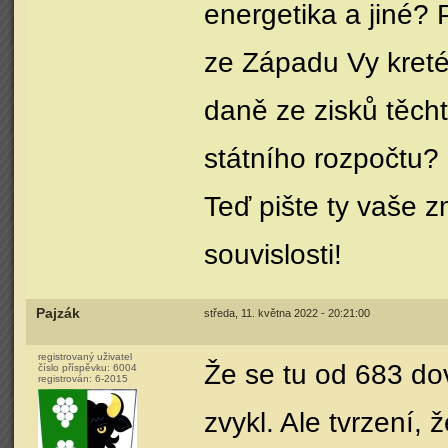
energetika a jiné? P
ze Západu Vy kret
daně ze zisků těch
státního rozpočtu?
Teď pište ty vaše 
souvislosti!
Pajzák
středa, 11. května 2022 - 20:21:00
registrovaný uživatel
Že se tu od 683 dov
číslo příspěvku:
6004
registrován:
6-2015
zvykl. Ale tvrzení,