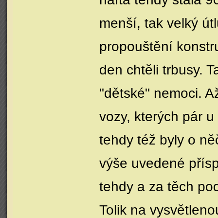
menší, tak velký út
propouštění konstr
den chtěli trbusy. T
"dětské" nemoci. Až
vozy, kterých pár u
tehdy též byly o ně
výše uvedené příspě
tehdy a za těch po
Tolik na vysvětleno