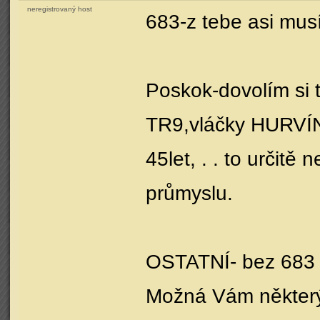
neregistrovaný host
683-z tebe asi mus
Poskok-dovolím si 
TR9,vláčky HURVÍN
45let, . . to určit
průmyslu.
OSTATNÍ- bez 683 b
Možná Vám některý