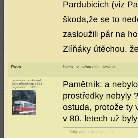
Pardubicích (viz Pa
škoda,že se to neděl
zasloužili pár na ho
Zlíňáky útěchou, ž
Pvvs
čtvrtek, 12. května 2022 - 12:46:28
registrovaný uživatel
Pamětník: a nebylo
číslo příspěvku:
5353
registrován:
7-2003
prostředky nebyly ? 
ostuda, protože ty 
v 80. letech už byl
8bity vseho sveta spojte se .