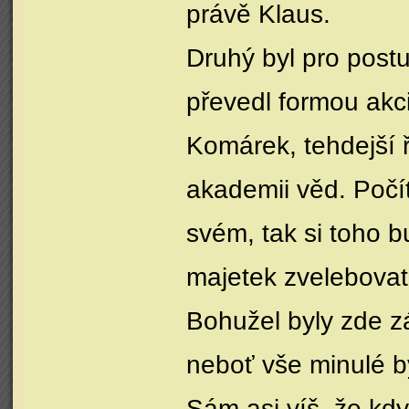
právě Klaus.
Druhý byl pro post
převedl formou akci
Komárek, tehdejší 
akademii věd. Počít
svém, tak si toho bu
majetek zvelebovat
Bohužel byly zde zá
neboť vše minulé b
Sám asi víš, že kdy