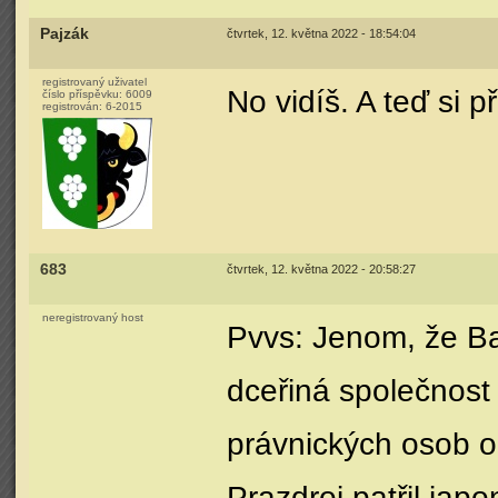
Pajzák
čtvrtek, 12. května 2022 - 18:54:04
registrovaný uživatel
No vidíš. A teď si p
číslo příspěvku:
6009
registrován:
6-2015
683
čtvrtek, 12. května 2022 - 20:58:27
neregistrovaný host
Pvvs: Jenom, že Ba
dceřiná společnost
právnických osob 
Prazdroj patřil jap