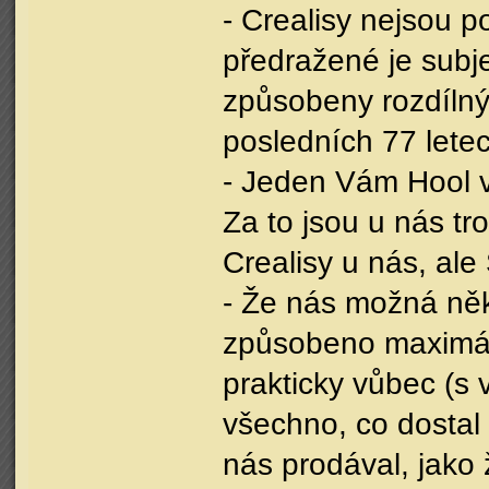
- Crealisy nejsou 
předražené je subje
způsobeny rozdílný
posledních 77 lete
- Jeden Vám Hool v 
Za to jsou u nás tr
Crealisy u nás, ale
- Že nás možná něk
způsobeno maximál
prakticky vůbec (s
všechno, co dostal 
nás prodával, jako 