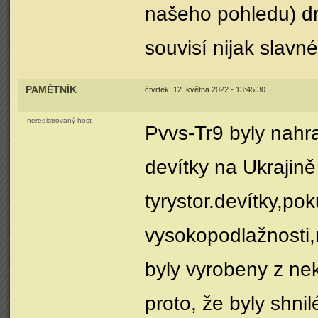
našeho pohledu) dr
souvisí nijak slavn
PAMĚTNÍK
čtvrtek, 12. května 2022 - 13:45:30
neregistrovaný host
Pvvs-Tr9 byly nahr
devítky na Ukrajině
tyrystor.devítky,p
vysokopodlažnosti,
byly vyrobeny z nek
proto, že byly shni