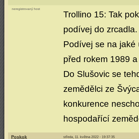
neregistrovaný host
Trollino 15: Tak po
podívej do zrcadla
Podívej se na jaké
před rokem 1989 a
Do Slušovic se tehd
zemědělci ze Švýca
konkurence nescho
hospodařící zeměd
Poskok
středa, 11. května 2022 - 19:37:35