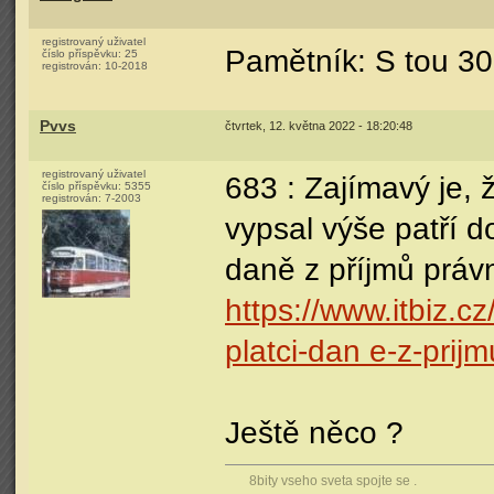
registrovaný uživatel
Pamětník: S tou 301
číslo příspěvku:
25
registrován:
10-2018
Pvvs
čtvrtek, 12. května 2022 - 18:20:48
registrovaný uživatel
683 : Zajímavý je, 
číslo příspěvku:
5355
registrován:
7-2003
vypsal výše patří 
daně z příjmů právn
https://www.itbiz.c
platci-dan e-z-prij
Ještě něco ?
8bity vseho sveta spojte se .