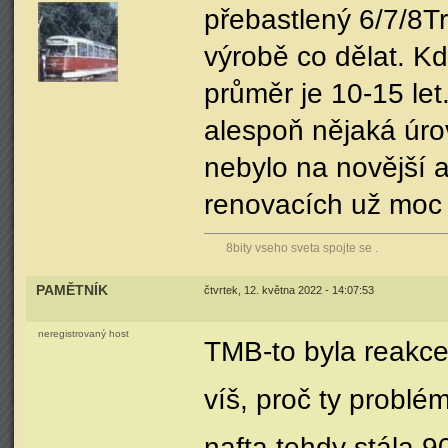
přebastlený 6/7/8Tr
výrobě co dělat. Kd
průměr je 10-15 let
alespoň nějaká úrov
nebylo na novější 
renovacích už moc
8bity vseho sveta spojte se .
PAMĚTNÍK
čtvrtek, 12. května 2022 - 14:07:53
neregistrovaný host
TMB-to byla reakce
víš, proč ty problé
nafta tehdy stála 9