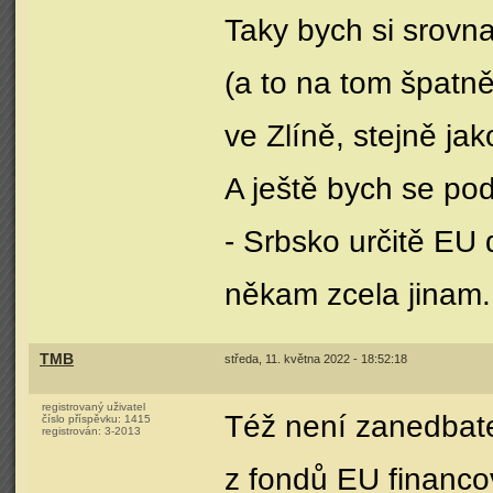
Taky bych si srov
(a to na tom špatně
ve Zlíně, stejně j
A ještě bych se po
- Srbsko určitě EU
někam zcela jinam.
TMB
středa, 11. května 2022 - 18:52:18
registrovaný uživatel
Též není zanedbate
číslo příspěvku:
1415
registrován:
3-2013
z fondů EU financov