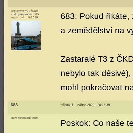
registrovaný uživatel
683: Pokud říkáte,
číslo příspěvku:
385
registrován:
8-2019
a zemědělství na vy
Zastaralé T3 z ČKD,
nebylo tak děsivé),
mohl pokračovat na 
683
středa, 11. května 2022 - 20:18:39
neregistrovaný host
Poskok: Co naše te