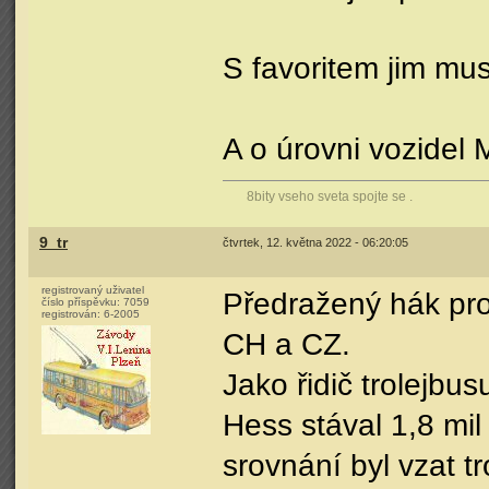
S favoritem jim mus
A o úrovni vozidel
8bity vseho sveta spojte se .
9_tr
čtvrtek, 12. května 2022 - 06:20:05
registrovaný uživatel
Předražený hák pro 
číslo příspěvku:
7059
registrován:
6-2005
CH a CZ.
Jako řidič trolejbu
Hess stával 1,8 mil
srovnání byl vzat tr