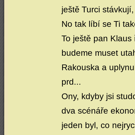
ještě Turci stávkuj
No tak líbí se Ti t
To ještě pan Klaus ř
budeme muset utaho
Rakouska a uplynulo
prd...
Ony, kdyby jsi stud
dva scénáře ekono
jeden byl, co nejryc