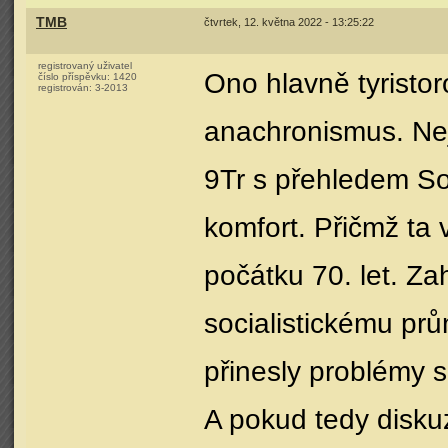
TMB
čtvrtek, 12. května 2022 - 13:25:22
registrovaný uživatel
Ono hlavně tyristor
číslo příspěvku:
1420
registrován:
3-2013
anachronismus. Nejd
9Tr s přehledem Sol
komfort. Přičmž ta 
počátku 70. let. Z
socialistickému prům
přinesly problémy s
A pokud tedy disku