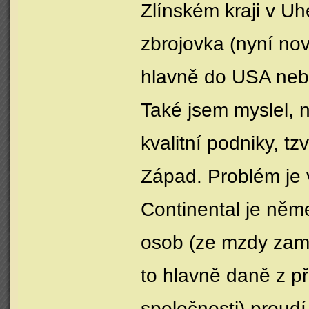
Zlínském kraji v U
zbrojovka (nyní nov
hlavně do USA nebo
Také jsem myslel, 
kvalitní podniky, tz
Západ. Problém je 
Continental je něm
osob (ze mzdy zamě
to hlavně daně z př
společnosti) proudí