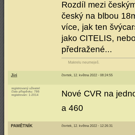
Rozdíl mezi českým
český na blbou 18m
více, jak ten švýca
jako CITELIS, nebo 
předražené...
Makrelu neumeješ.
Jiri
čtvrtek, 12. května 2022 - 08:24:55
registrovaný uživatel
Nové CVR na jednom
číslo příspěvku:
786
registrován:
1-2014
a 460
PAMĚTNÍK
čtvrtek, 12. května 2022 - 12:26:31