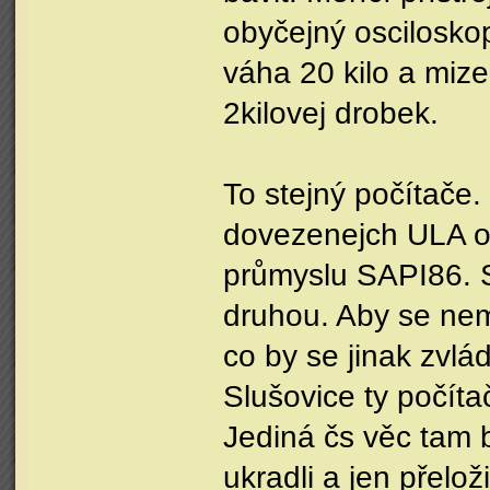
obyčejný oscilosko
váha 20 kilo a miz
2kilovej drobek.
To stejný počítače. 
dovezenejch ULA od
průmyslu SAPI86. 
druhou. Aby se nem
co by se jinak zvlá
Slušovice ty počíta
Jediná čs věc tam 
ukradli a jen přeložil