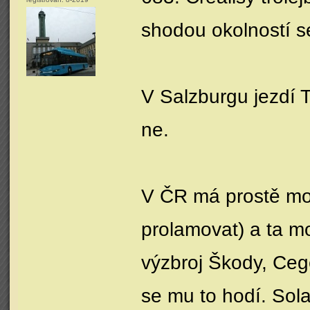
shodou okolností s
V Salzburgu jezdí T
ne.
V ČR má prostě mo
prolamovat) a ta m
výzbroj Škody, Ceg
se mu to hodí. Sol