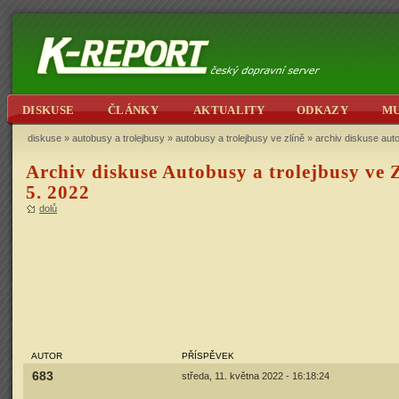
DISKUSE
ČLÁNKY
AKTUALITY
ODKAZY
M
diskuse
»
autobusy a trolejbusy
»
autobusy a trolejbusy ve zlíně
» archiv diskuse auto
Archiv diskuse Autobusy a trolejbusy ve Z
5. 2022
dolů
AUTOR
PŘÍSPĚVEK
683
středa, 11. května 2022 - 16:18:24