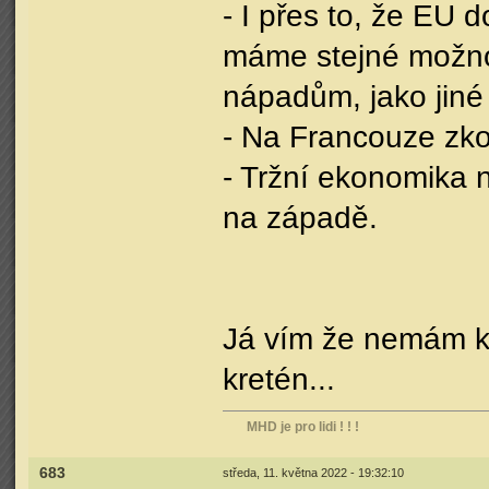
- I přes to, že EU 
máme stejné možnos
nápadům, jako jiné
- Na Francouze zkou
- Tržní ekonomika n
na západě.
Já vím že nemám krm
kretén...
MHD je pro lidi ! ! !
683
středa, 11. května 2022 - 19:32:10