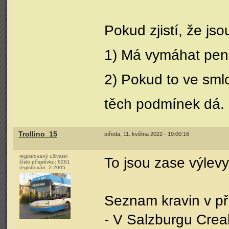
Pokud zjistí, že jso
1) Má vymáhat pen
2) Pokud to ve sml
těch podmínek dá.
Trollino_15
středa, 11. května 2022 - 19:00:16
registrovaný uživatel
To jsou zase výlev
číslo příspěvku:
6261
registrován:
2-2005
Seznam kravin v př
- V Salzburgu Crea