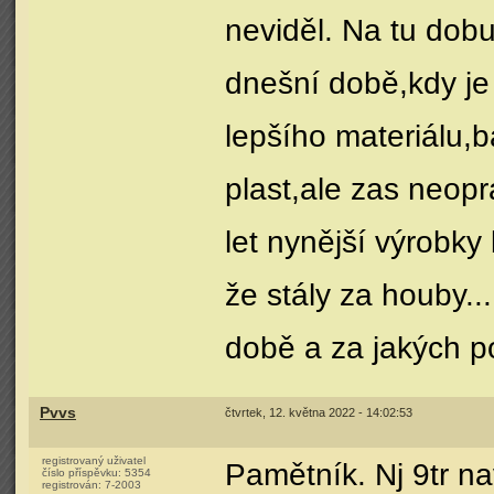
neviděl. Na tu dob
dnešní době,kdy je 
lepšího materiálu,
plast,ale zas neopr
let nynější výrobk
že stály za houby..
době a za jakých p
Pvvs
čtvrtek, 12. května 2022 - 14:02:53
registrovaný uživatel
Pamětník. Nj 9tr na
číslo příspěvku:
5354
registrován:
7-2003