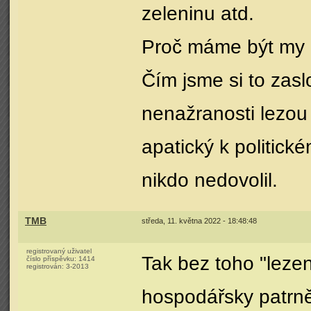
zeleninu atd.
Proč máme být my 
Čím jsme si to zaslo
nenažranosti lezou
apatický k politick
nikdo nedovolil.
TMB
středa, 11. května 2022 - 18:48:48
registrovaný uživatel
Tak bez toho "leze
číslo příspěvku:
1414
registrován:
3-2013
hospodářsky patrn