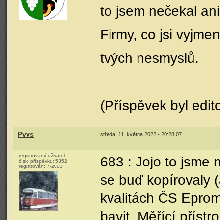
to jsem nečekal ani
Firmy, co jsi vyjmen
tvých nesmyslů.
(Příspěvek byl edit
Pvvs
středa, 11. května 2022 - 20:28:07
registrovaný uživatel
683 : Jojo to jsme 
číslo příspěvku:
5352
registrován:
7-2003
se buď kopírovaly (
kvalitách ČS Eprom
bavit. Měřící přístr