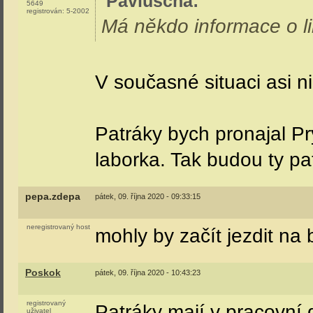
Pavluscha
:
5649
registrován:
5-2002
Má někdo informace o li
V současné situaci asi ni
Patráky bych pronajal P
laborka. Tak budou ty pat
pepa.zdepa
pátek, 09. října 2020 - 09:33:15
neregistrovaný host
mohly by začít jezdit na
Poskok
pátek, 09. října 2020 - 10:43:23
registrovaný
Patráky mají v pracovní d
uživatel