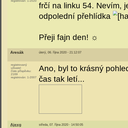
registrován:
1-2020
frčí na linku 54. Nevím, 
odpolední přehlídka
Přeji fajn den! ☼
Aresák
úterý, 06. října 2020 - 21:12:07
registrovaný
Ano, byl to krásný pohled
uživatel
číslo příspěvku:
2169
čas tak letí...
registrován:
1-2007
Ajexg
středa, 07. října 2020 - 14:50:05