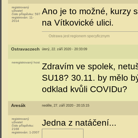
registrovaný
Ano je to možné, kurzy s
uživatel
číslo příspěvku:
597
registrován:
11-
na Vítkovické ulici.
2014
Ostrawa jest regionem specyficznym
Ostravaczech
úterý, 22. září 2020 - 20:33:09
neregistrovaný host
Zdravím ve spolek, netu
SU18? 30.11. by mělo bý
odklad kvůli COVIDu?
Aresák
neděle, 27. září 2020 - 20:15:15
registrovaný
Jedna z natáčení...
uživatel
číslo příspěvku:
2168
registrován:
1-2007