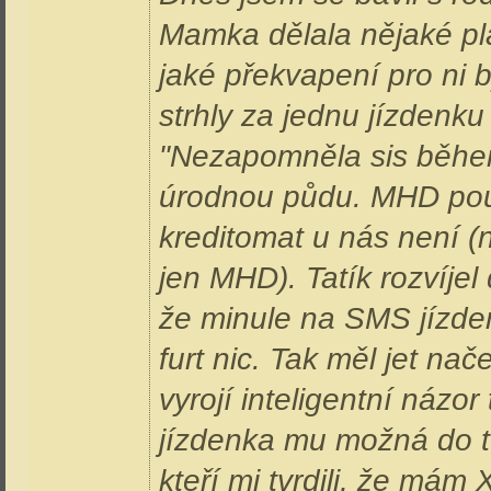
Mamka dělala nějaké plat
jaké překvapení pro ni b
strhly za jednu jízdenk
"Nezapomněla sis běhe
úrodnou půdu. MHD použ
kreditomat u nás není (
jen MHD). Tatík rozvíje
že minule na SMS jízden
furt nic. Tak měl jet na
vyrojí inteligentní názo
jízdenka mu možná do té
kteří mi tvrdili, že mám