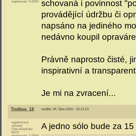
schovaná i povinnost "po
registrován:
5-2002
provádějící údržbu či opr
napsáno na jediného mož
nedávno koupil opravár
Právně naprosto čisté, j
inspirativní a transpare
Je mi na zvracení...
Trollino_15
neděle, 04. října 2020 - 10:13:23
registrovaný
A jedno sólo bude za 15
uživatel
číslo příspěvku:
5970
registrován:
2-2005