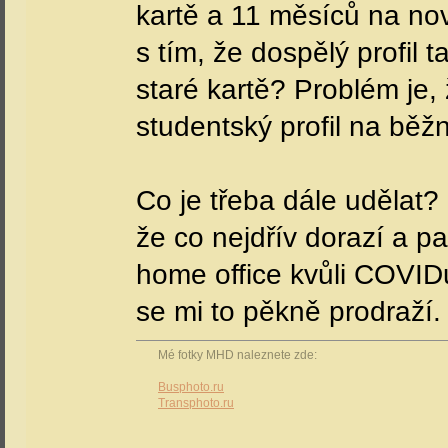
kartě a 11 měsíců na no
s tím, že dospělý profi
staré kartě? Problém je
studentský profil na běž
Co je třeba dále udělat?
že co nejdřív dorazí a p
home office kvůli COVIDu
se mi to pěkně prodraží.
Mé fotky MHD naleznete zde:
Busphoto.ru
Transphoto.ru