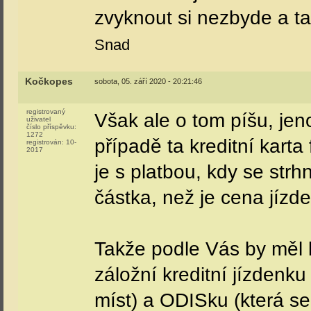
zvyknout si nezbyde a t
Snad
Kočkopes
sobota, 05. září 2020 - 20:21:46
registrovaný
Však ale o tom píšu, j
uživatel
číslo příspěvku:
1272
případě ta kreditní karta
registrován:
10-
2017
je s platbou, kdy se str
částka, než je cena jízd
Takže podle Vás by měl k
záložní kreditní jízdenku
míst) a ODISku (která s