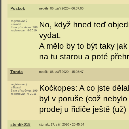
Poskok
neděle, 06. září 2020 - 06:57:06
registrovaný
No, když hned teď objedn
uživatel
číslo příspěvku:
206
registrován:
8-2019
vydat.
A mělo by to být taky jak 
na tu starou a poté přeh
Tonda
neděle, 06. září 2020 - 15:08:47
registrovaný
Kočkopes: A co jste děla
uživatel
číslo příspěvku:
199
registrován:
9-2011
byl v poruše (což nebylo
prodej u řidiče ještě (už)
stehlik018
čtvrtek, 17. září 2020 - 20:45:54