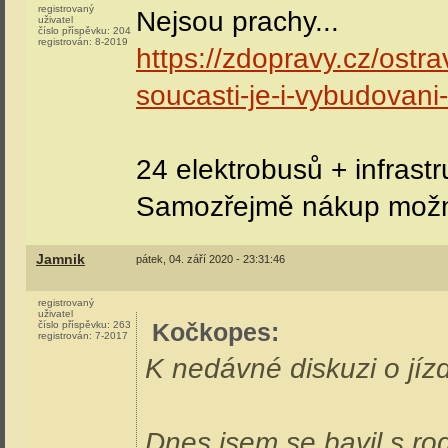
registrovaný
Nejsou prachy...
uživatel
číslo příspěvku:
204
registrován:
8-2019
https://zdopravy.cz/ostr
soucasti-je-i-vybudovani
24 elektrobusů + infrast
Samozřejmě nákup možn
Jamnik
pátek, 04. září 2020 - 23:31:46
registrovaný
uživatel
Kočkopes
:
číslo příspěvku:
263
registrován:
7-2017
K nedávné diskuzi o jíz
Dnes jsem se bavil s ro