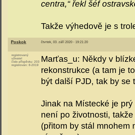
centra,“ řekl šéf ostrav
Takže výhedově je s trol
Poskok
čtvrtek, 03. září 2020 - 19:21:20
registrovaný
Marťas_u: Někdy v blízk
uživatel
číslo příspěvku:
203
registrován:
8-2019
rekonstrukce (a tam je t
být další PJD, tak by se t
Jinak na Místecké je prý 
není po životnosti, tak
(přitom by stál mnohem m