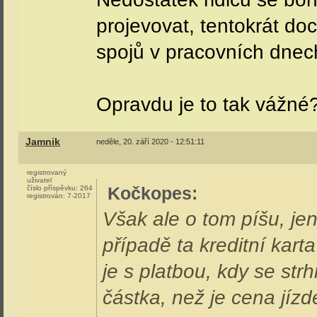
projevovat, tentokrát d
spojů v pracovních dnech
Opravdu je to tak vážné
Jamnik
neděle, 20. září 2020 - 12:51:11
registrovaný
uživatel
Kočkopes
:
číslo příspěvku:
264
registrován:
7-2017
Však ale o tom píšu, j
případě ta kreditní kart
je s platbou, kdy se st
částka, než je cena jízd