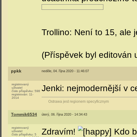
Trollino: Není to 15, al
(Příspěvek byl editován 
ppkk
neděle, 04. října 2020 - 11:46:07
registrovaný
Jenki: nejmodernější v 
uživatel
číslo příspěvku:
598
registrován:
11-
2014
Ostrawa jest regionem specyficznym
Tommik6534
úterý, 06. října 2020 - 14:34:43
registrovaný
Zdravím!
Kdo by
uživatel
číslo příspěvku:
5