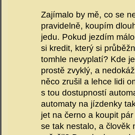
Zajímalo by mě, co se n
pravidelně, koupím dlou
jedu. Pokud jezdím málo
si kredit, který si průbě
tomhle nevyplatí? Kde j
prostě zvyklý, a nedokáže
něco zrušil a lehce lidi 
s tou dostupností automa
automaty na jízdenky ta
jet na černo a koupit pá
se tak nestalo, a člověk 