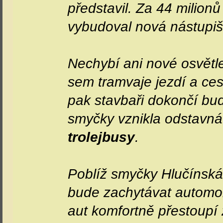
představil. Za 44 milion
vybudoval nová nástupišt
Nechybí ani nové osvětl
sem tramvaje jezdí a ces
pak stavbaři dokončí bud
smyčky vznikla odstavn
trolejbusy
.
Poblíž smyčky Hlučínská 
bude zachytávat automobi
aut komfortně přestoupí 