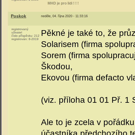
MHD je pro lidi ! ! !
Poskok
neděle, 04. října 2020 - 11:33:16
registrovaný
Pěkné je také to, že prů
uživatel
číslo příspěvku:
212
registrován:
8-2019
Solarisem (firma spolupr
Sorem (firma spolupracuj
Škodou,
Ekovou (firma defacto v
(viz. příloha 01 01 Př. 1
Ale to je zcela v pořádk
účastníka předchozího 