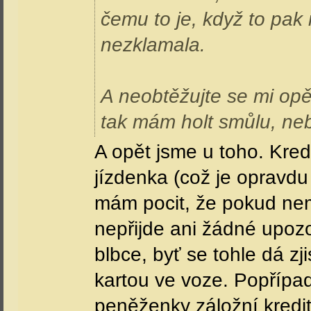
čemu to je, když to pak
nezklamala.
A neobtěžujte se mi opět
tak mám holt smůlu, neb
A opět jsme u toho. Kred
jízdenka (což je opravdu 
mám pocit, že pokud nemá
nepřijde ani žádné upozo
blbce, byť se tohle dá zji
kartou ve voze. Popřípa
peněženky záložní kredit