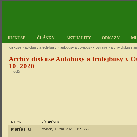
DISKUSE
ČLÁNKY
AKTUALITY
ODKAZY
M
diskuse
»
autobusy a trolejbusy
»
autobusy a trolejbusy v ostravě
» archiv diskuse au
Archiv diskuse Autobusy a trolejbusy v O
10. 2020
dolů
AUTOR
PŘÍSPĚVEK
Marťas_u
čtvrtek, 03. září 2020 - 15:15:22