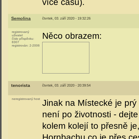
více času).
Semolina
čtvrtek, 03. září 2020 - 19:32:26
registrovaný
Něco obrazem:
uživatel
číslo příspěvku:
8307
registrován:
2-2006
tenorista
čtvrtek, 03. září 2020 - 20:39:54
neregistrovaný host
Jinak na Místecké je prý 
není po životnosti - dejt
kolem kolejí to přesně je,
Hornbachu co je přes ce