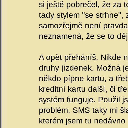
si ještě pobrečel, že z
tady stylem "se strhne", 
samozřejmě není pravda.
neznamená, že se to děje
A opět přeháníš. Nikde n
druhy jízdenek. Možná je
někdo pípne kartu, a tře
kreditní kartu další, či t
systém funguje. Použil js
problém. SMS taky mi šla
kterém jsem tu nedávno p