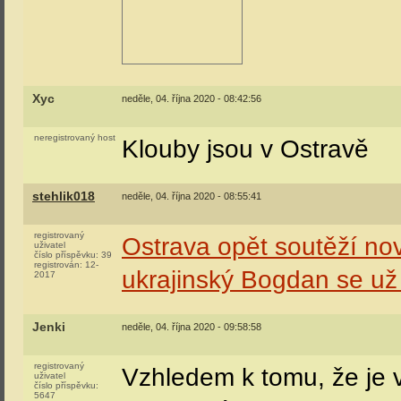
Xyc
neděle, 04. října 2020 - 08:42:56
neregistrovaný host
Klouby jsou v Ostravě
stehlik018
neděle, 04. října 2020 - 08:55:41
registrovaný
Ostrava opět soutěží no
uživatel
číslo příspěvku:
39
registrován:
12-
ukrajinský Bogdan se už
2017
Jenki
neděle, 04. října 2020 - 09:58:58
registrovaný
Vzhledem k tomu, že je
uživatel
číslo příspěvku:
5647