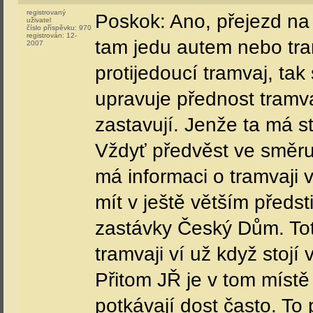
registrovaný
Poskok: Ano, přejezd na
uživatel
číslo příspěvku:
970
registrován:
12-
tam jedu autem nebo tram
2007
protijedoucí tramvaj, ta
upravuje přednost tramvaj
zastavují. Jenže ta má st
Vždyť předvěst ve směru
má informaci o tramvaji 
mít v ještě větším předs
zastávky Český Dům. Tot
tramvaji ví už když stojí 
Přitom JŘ je v tom místě
potkávají dost často. To