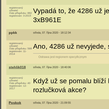
registrovaný
Vypadá to, že 4286 už j
uživatel
číslo příspěvku:
882
registrován:
3-2015
3xB961E
ppkk
středa, 07. října 2020 - 18:12:34
registrovaný
Ano, 4286 už nevyjede, 
uživatel
číslo příspěvku:
599
registrován:
11-
2014
Ostrawa jest regionem specyficznym
stehlik018
středa, 07. října 2020 - 18:40:06
registrovaný
Když už se pomalu blíží k
uživatel
číslo příspěvku:
40
registrován:
12-
rozlučková akce?
2017
Poskok
středa, 07. října 2020 - 21:09:55