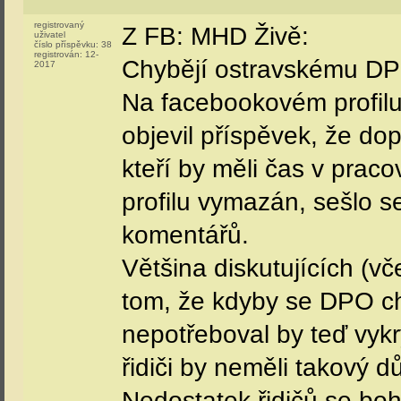
registrovaný
Z FB: MHD Živě:
uživatel
číslo příspěvku:
38
registrován:
12-
Chybějí ostravskému DP
2017
Na facebookovém profil
objevil příspěvek, že dop
kteří by měli čas v prac
profilu vymazán, sešlo se
komentářů.
Většina diskutujících (v
tom, že kdyby se DPO c
nepotřeboval by teď vykr
řidiči by neměli takový
Nedostatek řidičů se bo