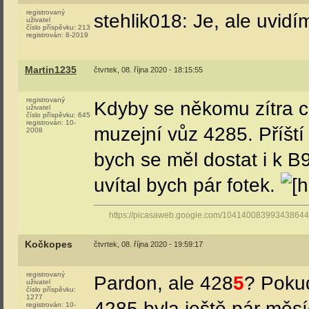
registrovaný
stehlik018: Je, ale uvidí
uživatel
číslo příspěvku:
213
registrován:
8-2019
Martin1235
čtvrtek, 08. října 2020 - 18:15:55
registrovaný
Kdyby se někomu zítra c
uživatel
číslo příspěvku:
645
registrován:
10-
muzejní vůz 4285. Příští
2008
bych se měl dostat i k B
uvítal bych pár fotek.
https://picasaweb.google.com/10414008399343864
Kočkopes
čtvrtek, 08. října 2020 - 19:59:17
registrovaný
Pardon, ale 428
5
? Pokud
uživatel
číslo příspěvku:
1277
4285 byla ještě pár měsí
registrován:
10-