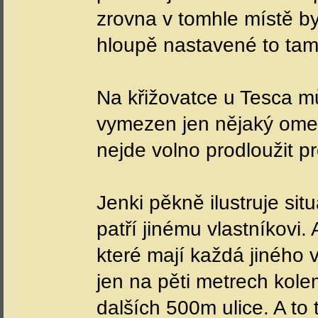
zrovna v tomhle místě by 
hloupě nastavené to tam
Na křižovatce u Tesca mů
vymezen jen nějaký omez
nejde volno prodloužit pr
Jenki pěkně ilustruje si
patří jinému vlastníkovi. 
které mají každá jiného 
jen na pěti metrech kol
dalších 500m ulice. A to