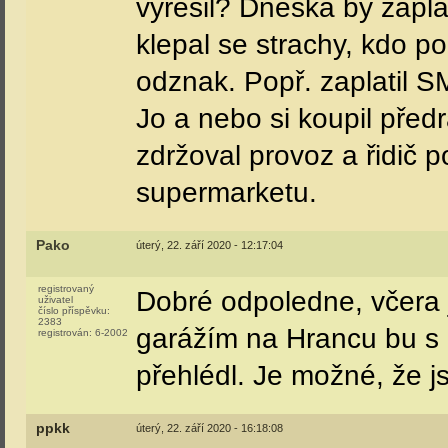
vyřešil? Dneska by zaplat
klepal se strachy, kdo p
odznak. Popř. zaplatil SM
Jo a nebo si koupil předr
zdržoval provoz a řidič p
supermarketu.
Pako
úterý, 22. září 2020 - 12:17:04
registrovaný
Dobré odpoledne, včera 
uživatel
číslo příspěvku:
2383
garážím na Hrancu bu s
registrován:
6-2002
přehlédl. Je možné, že j
ppkk
úterý, 22. září 2020 - 16:18:08