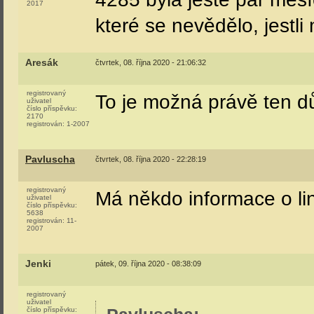
2017
které se nevědělo, jestli
Aresák
čtvrtek, 08. října 2020 - 21:06:32
registrovaný
To je možná právě ten 
uživatel
číslo příspěvku:
2170
registrován:
1-2007
Pavluscha
čtvrtek, 08. října 2020 - 22:28:19
registrovaný
Má někdo informace o li
uživatel
číslo příspěvku:
5638
registrován:
11-
2007
Jenki
pátek, 09. října 2020 - 08:38:09
registrovaný
uživatel
číslo příspěvku: