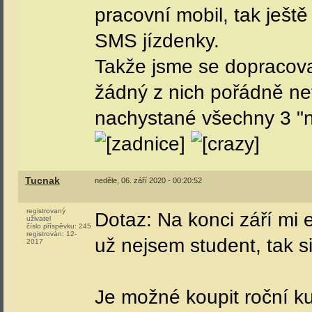
pracovní mobil, tak ješ
SMS jízdenky.
Takže jsme se dopracova
žádný z nich pořádně nef
nachystané všechny 3 "ná
Tucnak
neděle, 06. září 2020 - 00:20:52
registrovaný
Dotaz: Na konci září mi e
uživatel
číslo příspěvku:
245
registrován:
12-
už nejsem student, tak 
2017
Je možné koupit roční ku