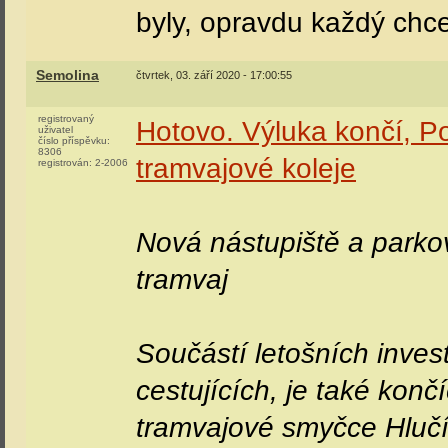
byly, opravdu každý chce
Semolina
čtvrtek, 03. září 2020 - 17:00:55
registrovaný
Hotovo. Výluka končí, Po
uživatel
číslo příspěvku:
8306
tramvajové koleje
registrován:
2-2006
Nová nástupiště a parko
tramvaj
Součástí letošních invest
cestujících, je také konč
tramvajové smyčce Hlučí