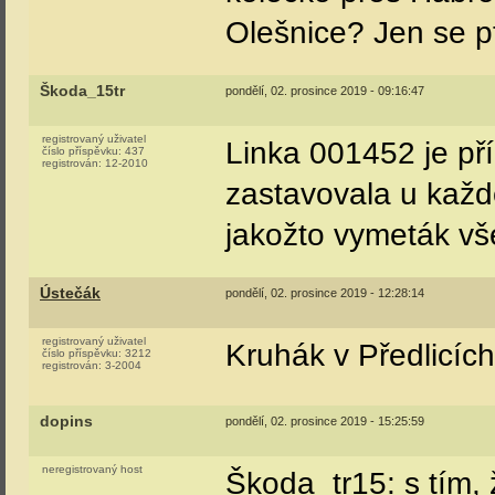
Olešnice? Jen se p
Škoda_15tr
pondělí, 02. prosince 2019 - 09:16:47
registrovaný uživatel
Linka 001452 je př
číslo příspěvku:
437
registrován:
12-2010
zastavovala u každ
jakožto vymeták vš
Ústečák
pondělí, 02. prosince 2019 - 12:28:14
registrovaný uživatel
Kruhák v Předlicích
číslo příspěvku:
3212
registrován:
3-2004
dopins
pondělí, 02. prosince 2019 - 15:25:59
neregistrovaný host
Škoda_tr15: s tím, 