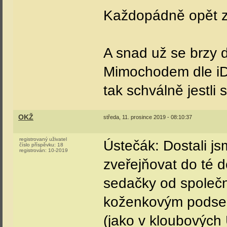
Každopádně opět z
A snad už se brzy 
Mimochodem dle iD
tak schválně jestli
OKŽ
středa, 11. prosince 2019 - 08:10:37
registrovaný uživatel
Ústečák: Dostali j
číslo příspěvku:
18
registrován:
10-2019
zveřejňovat do té d
sedačky od společno
koženkovým podsed
(jako v kloubovýc