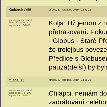
Karbanátek99
středa, 27. listopadu 2019 - 22:51:12
registrovaný uživatel
Kolja: Už jenom z p
číslo příspěvku:
317
registrován:
6-2012
přetrasování. Pokud
- Globus - Staré Pře
že trolejbus povez
Předlice s Globuse
pauza(delší) by byl
Michal_Ř
středa, 27. listopadu 2019 - 23:58:36
registrovaný uživatel
Chlapci, nemám do 
číslo příspěvku:
1927
registrován:
4-2005
zadrátování celého