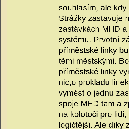
souhlasím, ale kdy
Strážky zastavuje n
zastávkách MHD a v
systému. Prvotní z
příměstské linky b
těmi městskými. Bo
příměstské linky v
nic,o prokladu line
vymést o jednu zas
spoje MHD tam a zp
na kolotoči pro lidi
logičtější. Ale díky 