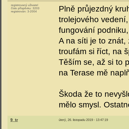
registrovaný uživatel
Plně průjezdný kruh
číslo příspěvku:
3203
registrován:
3-2004
trolejového vedení,
fungování podniku,
A na síti je to znát
troufám si říct, na
Těším se, až si to 
na Terase mě napl
Škoda že to nevyšl
mělo smysl. Ostatně
9_tr
úterý, 26. listopadu 2019 - 13:47:19