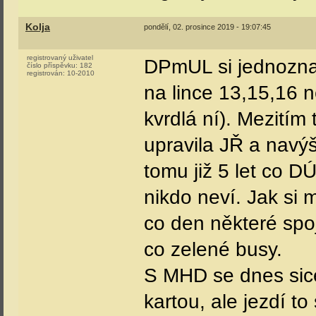
Kolja
pondělí, 02. prosince 2019 - 19:07:45
registrovaný uživatel
DPmUL si jednoznačn
číslo příspěvku:
182
registrován:
10-2010
na lince 13,15,16 
kvrdlá ní). Mezitím
upravila JŘ a navýš
tomu již 5 let co D
nikdo neví. Jak si m
co den některé spoj
co zelené busy.
S MHD se dnes sic
kartou, ale jezdí to