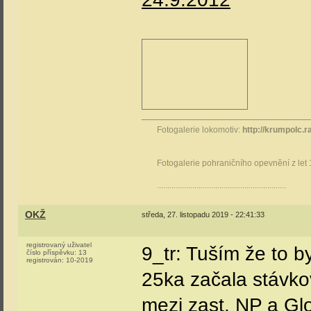
Fotogalerie lokomotiv:
http://krumpolc.r
Fotogalerie pohraničního opevnění z let
..............................................................
OKŽ
středa, 27. listopadu 2019 - 22:41:33
registrovaný uživatel
9_tr: Tuším že to b
číslo příspěvku:
13
registrován:
10-2019
25ka začala stávk
mezi zast. NP a Glo