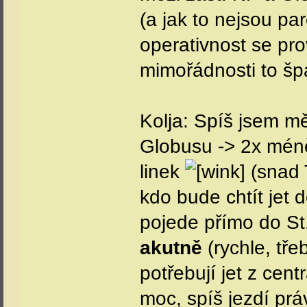
(a jak to nejsou pa
operativnost se pro
mimořádnosti to šp
Kolja: Spíš jsem mě
Globusu -> 2x méně
linek
(snad T
kdo bude chtít jet 
pojede přímo do St.
akutně
(rychle, tře
potřebují jet z cen
moc, spíš jezdí pr