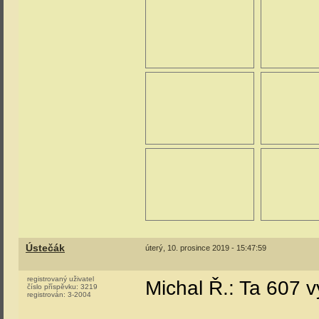
Ústečák
úterý, 10. prosince 2019 - 15:47:59
registrovaný uživatel
Michal Ř.: Ta 607 
číslo příspěvku:
3219
registrován:
3-2004