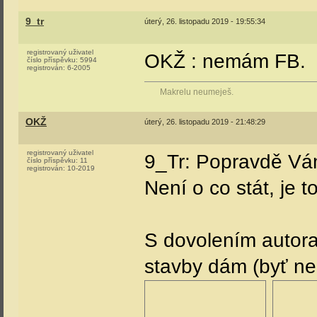
9_tr
úterý, 26. listopadu 2019 - 19:55:34
registrovaný uživatel
OKŽ : nemám FB.
číslo příspěvku:
5994
registrován:
6-2005
Makrelu neumeješ.
OKŽ
úterý, 26. listopadu 2019 - 21:48:29
registrovaný uživatel
9_Tr: Popravdě Vám
číslo příspěvku:
11
registrován:
10-2019
Není o co stát, je t
S dovolením autor
stavby dám (byť ne