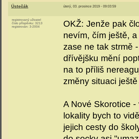
Ústečák
úterý, 03. prosince 2019 - 09:03:59
registrovaný uživatel
OKŽ: Jenže pak člov
číslo příspěvku:
3213
registrován:
3-2004
nevím, čím ještě, a 
zase ne tak strmě -
dřívějšku mění popt
na to příliš nereag
změny situaci ještě
A Nové Skorotice -
lokality bych to vid
jejich cesty do škol
do socky asi "umaz