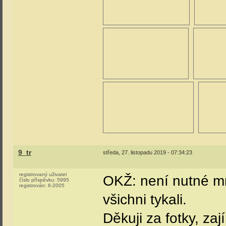
9_tr
středa, 27. listopadu 2019 - 07:34:23
registrovaný uživatel
OKŽ: není nutné mn
číslo příspěvku:
5995
registrován:
6-2005
všichni tykali.
Děkuji za fotky, za