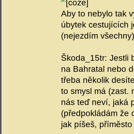
Aby to nebylo tak 
úbytek cestujících 
(nejezdím všechny)
Škoda_15tr: Jestli b
na Bahratal nebo d
třeba několik desí
to smysl má (zast. 
nás teď neví, jaká 
(předpokládám že cen
jak píšeš, příměsto