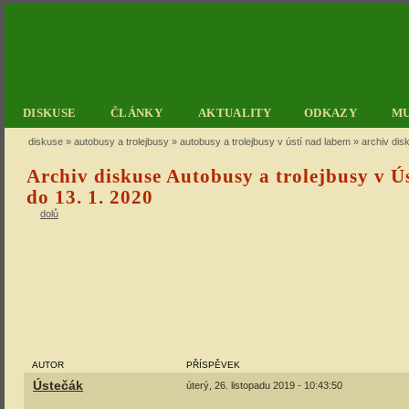
DISKUSE
ČLÁNKY
AKTUALITY
ODKAZY
M
diskuse
»
autobusy a trolejbusy
»
autobusy a trolejbusy v ústí nad labem
» archiv dis
Archiv diskuse Autobusy a trolejbusy v 
do 13. 1. 2020
dolů
AUTOR
PŘÍSPĚVEK
Ústečák
úterý, 26. listopadu 2019 - 10:43:50