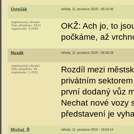
Ústečák
středa, 11. prosince 2019 - 09:15:46
registrovaný uživatel
OKŽ: Ach jo, to jso
číslo příspěvku:
3221
registrován:
3-2004
počkáme, až vrchn
Husák
středa, 11. prosince 2019 - 09:36:28
registrovaný uživatel
Rozdíl mezi městsk
číslo příspěvku:
94
registrován:
1-2011
privátním sektorem 
první dodaný vůz mi
Nechat nové vozy 
představení je vyh
Michal_Ř
středa, 11. prosince 2019 - 19:54:14