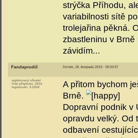
strýčka Příhodu, al
variabilnosti sítě 
trolejařina pěkná.
zbastleninu v Brně
závidím...
Fandaprudič
čtvrtek, 28. listopadu 2019 - 09:20:57
registrovaný uživatel
A přitom bychom ješ
číslo příspěvku:
2834
registrován:
3-2009
Brně.
Dopravní podnik v Ú
opravdu velký. Od 
odbavení cestujících