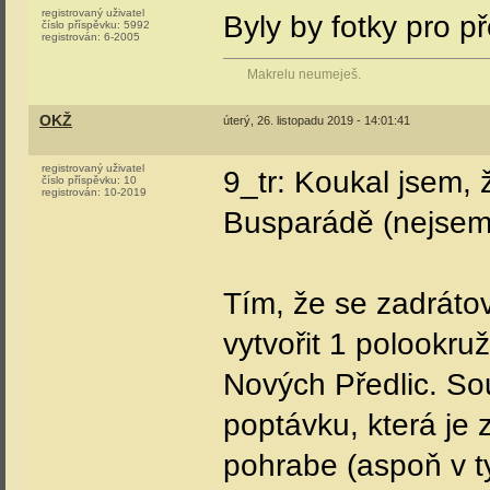
registrovaný uživatel
Byly by fotky pro p
číslo příspěvku:
5992
registrován:
6-2005
Makrelu neumeješ.
OKŽ
úterý, 26. listopadu 2019 - 14:01:41
registrovaný uživatel
9_tr: Koukal jsem, 
číslo příspěvku:
10
registrován:
10-2019
Busparádě (nejsem
Tím, že se zadrátov
vytvořit 1 polookru
Nových Předlic. So
poptávku, která je 
pohrabe (aspoň v ty