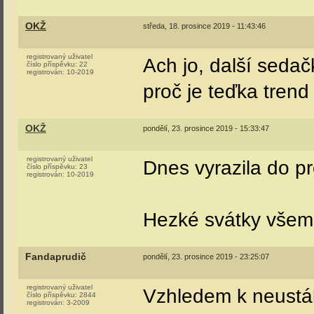
OKŽ
středa, 18. prosince 2019 - 11:43:46
registrovaný uživatel
Ach jo, další seda
číslo příspěvku:
22
registrován:
10-2019
proč je teďka trend
OKŽ
pondělí, 23. prosince 2019 - 15:33:47
registrovaný uživatel
Dnes vyrazila do p
číslo příspěvku:
23
registrován:
10-2019
Hezké svátky všem
Fandaprudič
pondělí, 23. prosince 2019 - 23:25:07
registrovaný uživatel
Vzhledem k neustál
číslo příspěvku:
2844
registrován:
3-2009