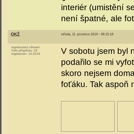
interiér (umistění 
není špatné, ale f
OKŽ
středa, 11. prosince 2019 - 08:15:18
registrovaný uživatel
V sobotu jsem byl 
číslo příspěvku:
19
registrován:
10-2019
podařilo se mi vyfo
skoro nejsem doma, 
foťáku. Tak aspoň 