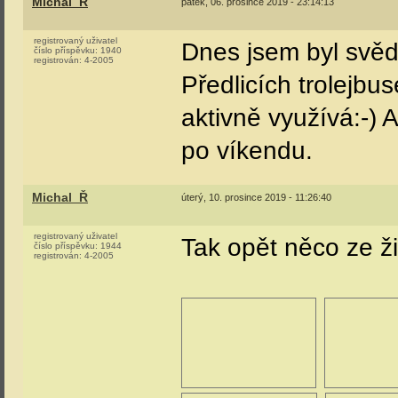
Michal_Ř
pátek, 06. prosince 2019 - 23:14:13
registrovaný uživatel
Dnes jsem byl svěd
číslo příspěvku:
1940
registrován:
4-2005
Předlicích trolejbu
aktivně využívá:-) 
po víkendu.
Michal_Ř
úterý, 10. prosince 2019 - 11:26:40
registrovaný uživatel
Tak opět něco ze ži
číslo příspěvku:
1944
registrován:
4-2005