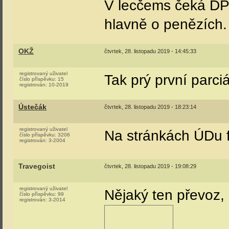
V lecčems čeká DP j
hlavně o penězích. 
OKŽ
čtvrtek, 28. listopadu 2019 - 14:45:33
registrovaný uživatel
Tak prý první parci
číslo příspěvku:
15
registrován:
10-2019
Ústečák
čtvrtek, 28. listopadu 2019 - 18:23:14
registrovaný uživatel
Na stránkách ÚDu fo
číslo příspěvku:
3206
registrován:
3-2004
Travegoist
čtvrtek, 28. listopadu 2019 - 19:08:29
registrovaný uživatel
Nějaký ten převoz,
číslo příspěvku:
99
registrován:
3-2014