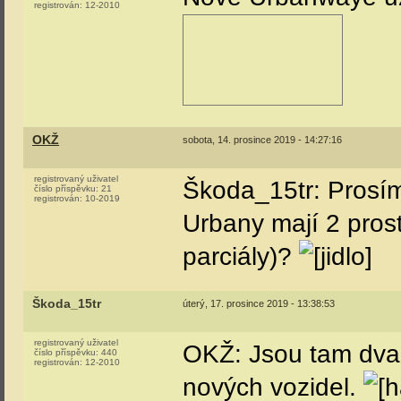
registrován:
12-2010
OKŽ
sobota, 14. prosince 2019 - 14:27:16
registrovaný uživatel
Škoda_15tr: Prosímt
číslo příspěvku:
21
registrován:
10-2019
Urbany mají 2 prost
parciály)?
Škoda_15tr
úterý, 17. prosince 2019 - 13:38:53
registrovaný uživatel
OKŽ: Jsou tam dva 
číslo příspěvku:
440
registrován:
12-2010
nových vozidel.