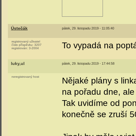
Ústečák
pátek, 29. listopadu 2019 - 11:05:40
registrovaný uživatel
To vypadá na poptá
číslo příspěvku:
3207
registrován:
3-2004
luky,ul
pátek, 29. listopadu 2019 - 17:44:58
neregistrovaný host
Nějaké plány s link
na pořadu dne, al
Tak uvidíme od pond
konečně se zruší 50