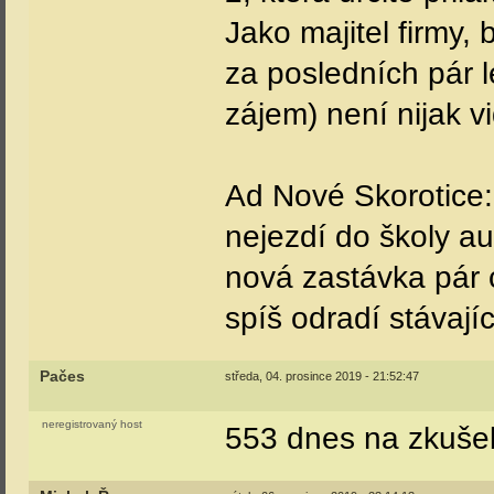
Jako majitel firmy, 
za posledních pár l
zájem) není nijak vi
Ad Nové Skorotice: M
nejezdí do školy au
nová zastávka pár c
spíš odradí stávající
Pačes
středa, 04. prosince 2019 - 21:52:47
neregistrovaný host
553 dnes na zkuše