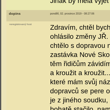
Jinak by měla vyjet
dopins
pondělí, 02. prosince 2019 - 08:27:06
neregistrovaný host
Zdravím, chtěl bych
ohlásilo změny JŘ.
chtělo s dopravou 
zastávka Nové Skor
těm řidičům závidím
a kroužit a kroužit.
které mám svůj názor
dopravců se pere o 
je z jiného soudku
bohatě stačilo, nam