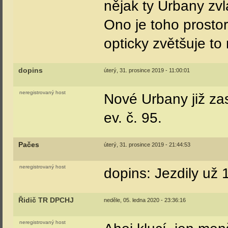
nějak ty Urbany zv
Ono je toho prosto
opticky zvětšuje to
dopins
úterý, 31. prosince 2019 - 11:00:01
neregistrovaný host
Nové Urbany již zas
ev. č. 95.
Pačes
úterý, 31. prosince 2019 - 21:44:53
neregistrovaný host
dopins: Jezdily už 
Řidič TR DPCHJ
neděle, 05. ledna 2020 - 23:36:16
neregistrovaný host