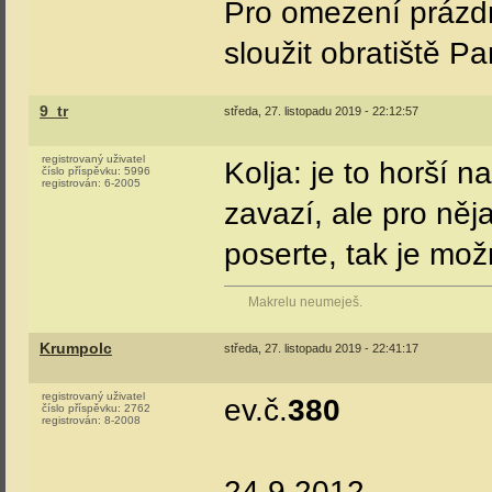
Pro omezení prázdn
sloužit obratiště Pa
9_tr
středa, 27. listopadu 2019 - 22:12:57
registrovaný uživatel
Kolja: je to horší n
číslo příspěvku:
5996
registrován:
6-2005
zavazí, ale pro ně
poserte, tak je možn
Makrelu neumeješ.
Krumpolc
středa, 27. listopadu 2019 - 22:41:17
registrovaný uživatel
ev.č.
380
číslo příspěvku:
2762
registrován:
8-2008
24.9.2012