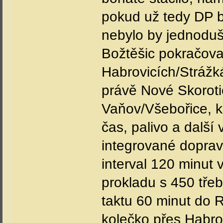
pokud už tedy DP b
nebylo by jednodušš
Božtěšic pokračoval
Habrovicích/Strážk
právě Nové Skoroti
Vaňov/Všebořice, kd
čas, palivo a další
integrované doprav
interval 120 minut 
prokladu s 450 tře
taktu 60 minut do 
kolečko přes Habro