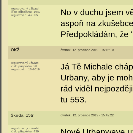
registrovaný uživatel
No v duchu jsem vě
číslo příspěvku:
1947
registrován:
4-2005
aspoň na zkušebce.
Předpokládám, že "
OKŽ
čtvrtek, 12. prosince 2019 - 15:16:10
registrovaný uživatel
Já Tě Michale chápu
číslo příspěvku:
20
registrován:
10-2019
Urbany, aby je moh
rád viděl nejpozděj
tu 553.
Škoda_15tr
čtvrtek, 12. prosince 2019 - 15:42:22
registrovaný uživatel
Nové Urbanwaye už
číslo příspěvku:
439