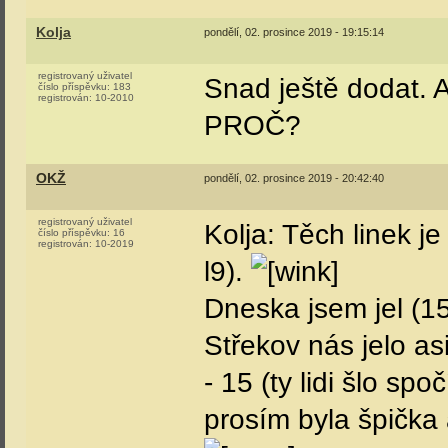
Kolja
pondělí, 02. prosince 2019 - 19:15:14
registrovaný uživatel
Snad ještě dodat. A
číslo příspěvku:
183
registrován:
10-2010
PROČ?
OKŽ
pondělí, 02. prosince 2019 - 20:42:40
registrovaný uživatel
Kolja: Těch linek je
číslo příspěvku:
16
registrován:
10-2019
l9).
Dneska jsem jel (15
Střekov nás jelo a
- 15 (ty lidi šlo sp
prosím byla špička 