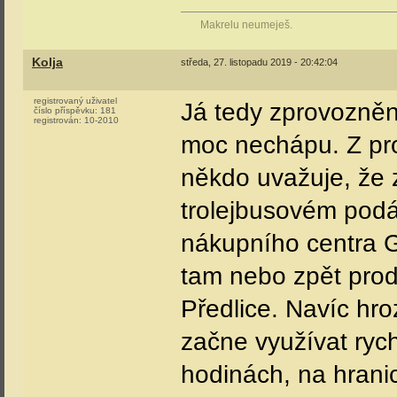
Makrelu neumeješ.
Kolja
středa, 27. listopadu 2019 - 20:42:04
registrovaný uživatel
Já tedy zprovozněn
číslo příspěvku:
181
registrován:
10-2010
moc nechápu. Z pr
někdo uvažuje, že
trolejbusovém podá
nákupního centra G
tam nebo zpět prod
Předlice. Navíc hro
začne využívat rychl
hodinách, na hranic