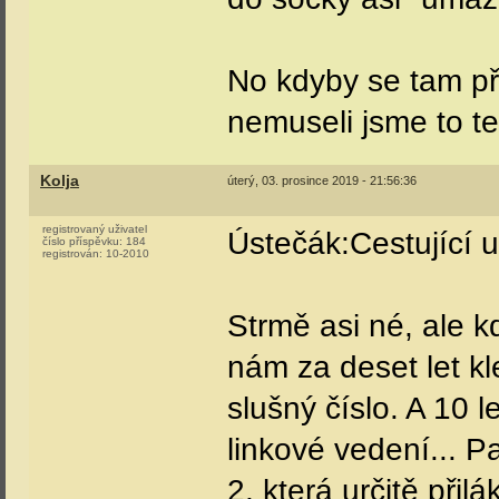
No kdyby se tam pře
nemuseli jsme to te
Kolja
úterý, 03. prosince 2019 - 21:56:36
registrovaný uživatel
Ústečák:Cestující u
číslo příspěvku:
184
registrován:
10-2010
Strmě asi né, ale k
nám za deset let kl
slušný číslo. A 10 
linkové vedení... 
2, která určitě přilá