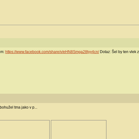
em:
https://www.facebook.com/share/v/eHN8Smga28tyy4cn/
Dotaz: Šel by ten vlek z
bohužel tma jako v p...