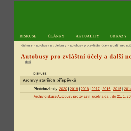
DISKUSE
ČLÁNKY
AKTUALITY
ODKAZY
diskuse
»
autobusy a trolejbusy
» autobusy pro zvláštní účely a další netradič
Autobusy pro zvláštní účely a další n
dolů
DISKUSE
Archivy starších příspěvků
Předchozí roky:
2020
|
2019
|
2018
|
2017
|
2016
|
2015
|
201
Archiv diskuse Autobusy pro zvláštní účely a da... do 21. 1. 2