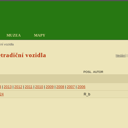
MUZEA
MAPY
ní vozidla
etradiční vozidla
hledání
POSL. AUTOR
4
|
2013
|
2012
|
2011
|
2010
|
2009
|
2008
|
2007
|
2006
024
R_b