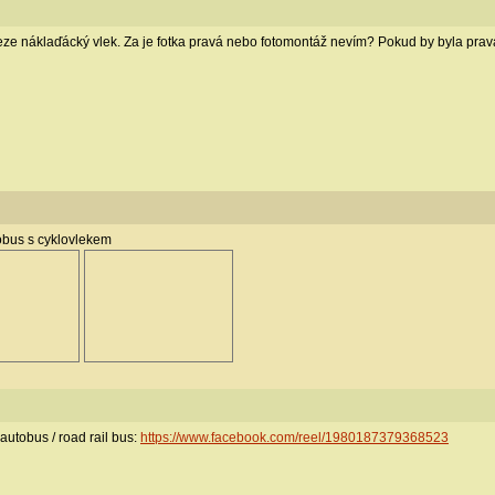
ze náklaďácký vlek. Za je fotka pravá nebo fotomontáž nevím? Pokud by byla pravá,
obus s cyklovlekem
tobus / road rail bus:
https://www.facebook.com/reel/1980187379368523