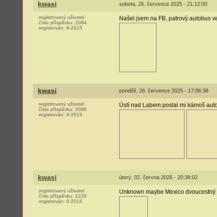
kwasi
sobota, 26. července 2025 - 21:12:00
registrovaný uživatel
Našel jsem na FB, patrový autobus ve
číslo příspěvku:
2084
registrován:
8-2015
kwasi
pondělí, 28. července 2025 - 17:06:38
registrovaný uživatel
Ústí nad Labem poslal mi kámoš aut
číslo příspěvku:
2086
registrován:
8-2015
kwasi
úterý, 02. června 2026 - 20:38:02
registrovaný uživatel
Unknown maybe Mexico dvoucestný au
číslo příspěvku:
2228
registrován:
8-2015