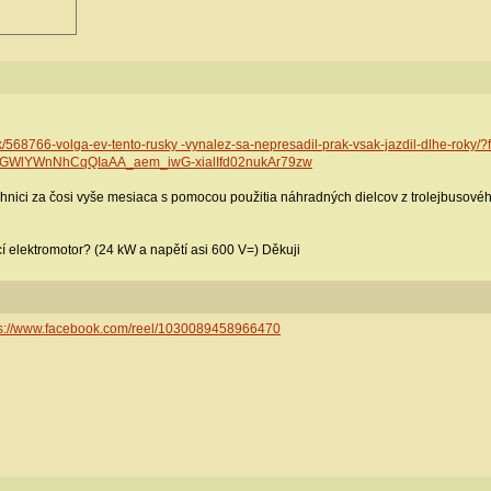
nok/568766-volga-ev-tento-rusky -vynalez-sa-nepresadil-prak-vsak-jazdil-dlhe
GWlYWnNhCqQIaAA_aem_iwG-xialIfd02nukAr79zw
echnici za čosi vyše mesiaca s pomocou použitia náhradných dielcov z trolejbusov
í elektromotor? (24 kW a napětí asi 600 V=) Děkuji
ps://www.facebook.com/reel/1030089458966470