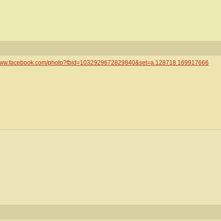
/www.facebook.com/photo?fbid=1032929672829840&set=a.128718 169917666