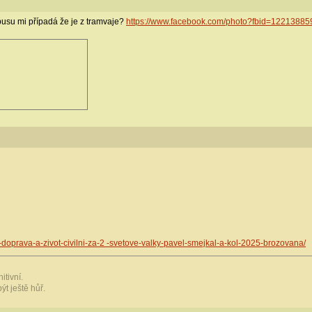
busu mi případá že je z tramvaje?
https://www.facebook.com/photo?fbid=122138
-doprava-a-zivot-civilni-za-2 -svetove-valky-pavel-smejkal-a-kol-2025-brozovana/
itivní.
ýt ještě hůř.