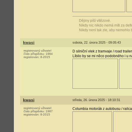
Dějiny píší vítězové.
Nikdy nic nikdo nemá míti za defin
Nikdy není tak zle, aby nemohlo b
kwasi
sobota, 22. února 2025 - 09:05:43
registrovaný uživatel
D silniční vlek z tramvaje / road traile
číslo příspěvku:
1984
Líbilo by se mi něco podobného i u 
registrován:
8-2015
kwasi
středa, 26. února 2025 - 18:10:31
registrovaný uživatel
Columbia motorák z autobusu / railca
číslo příspěvku:
1987
registrován:
8-2015