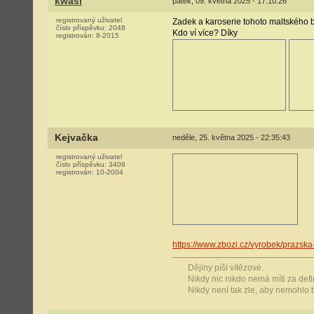
kwasi
pátek, 09. května 2025 - 17:10:26
registrovaný uživatel
Zadek a karoserie tohoto maltského 
číslo příspěvku:
2048
Kdo ví více? Díky
registrován:
8-2015
Kejvačka
neděle, 25. května 2025 - 22:35:43
registrovaný uživatel
číslo příspěvku:
3408
registrován:
10-2004
https://www.zbozi.cz/vyrobek/prazska
Dějiny píší vítězové.
Nikdy nic nikdo nemá míti za defin
Nikdy není tak zle, aby nemohlo b