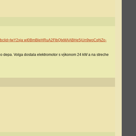
-roky/?fbclid=IwY2xja wI0BmBleHRuA2FlbQIxMAABHe5jUn9woCqNZo-
ého depa. Volga dostala elektromotor s výkonom 24 kW a na streche