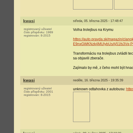
kwasi
středa, 05. března 2025 - 17:48:47
registrovaný uživatel
Volha trolejbus na Krymu
číslo příspěvku:
1989
registrován:
8-2015
https://auto.pravda.sk/magazin/cla
E9nxGWKNzk4MUlybUsAj51fs3Vq P
Transformáciu na trolejbus zvládli t
sa objavili zberače.
Zajímalo by mě, z čeho mohl být hnac
kwasi
neděle, 16. března 2025 - 19:35:39
registrovaný uživatel
unknown odtahovka z autobusu:
htt
číslo příspěvku:
2001
registrován:
8-2015