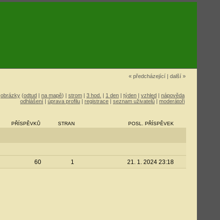
« předcházející
|
další »
|
obrázky
(
odtud
|
na mapě
) |
strom
|
3 hod.
|
1 den
|
týden
|
vzhled
|
nápověda
odhlášení
|
úprava profilu
|
registrace
|
seznam uživatelů
|
moderátoři
PŘÍSPĚVKŮ
STRAN
POSL. PŘÍSPĚVEK
60
1
21. 1. 2024 23:18