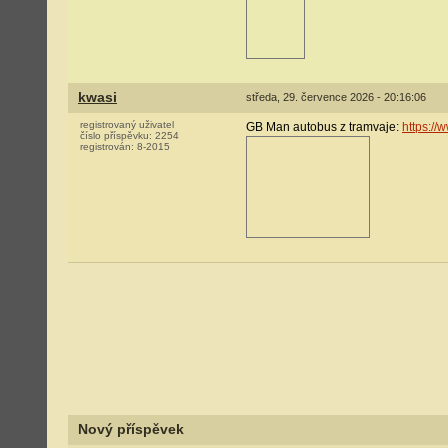
kwasi
středa, 29. července 2026 - 20:16:06
registrovaný uživatel
GB Man autobus z tramvaje:
https:/
číslo příspěvku:
2254
registrován:
8-2015
Nový příspěvek