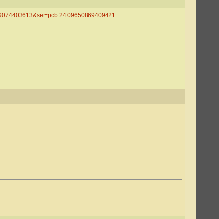
859074403613&set=pcb.24 09650869409421