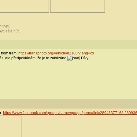
itivní.
ýt ještě hůř.
r from tram:
https://transphoto.org/vehicle/82100/?lang=cs
nás, ale předpokládám, že je to zakázáno
Díky
r:
https://www.facebook.com/groups/narrowgauge/permalink/28946377168 280936