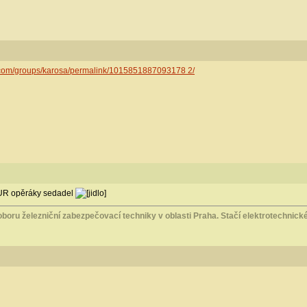
.com/groups/karosa/permalink/1015851887093178 2/
UR opěráky sedadel
boru železniční zabezpečovací techniky v oblasti Praha. Stačí elektrotechnické 