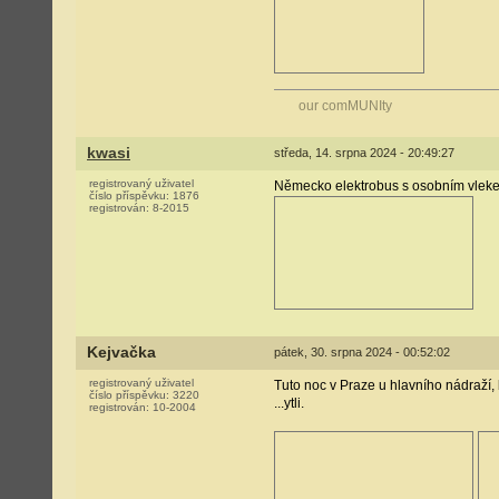
our comMUNIty
kwasi
středa, 14. srpna 2024 - 20:49:27
registrovaný uživatel
Německo elektrobus s osobním vlek
číslo příspěvku:
1876
registrován:
8-2015
Kejvačka
pátek, 30. srpna 2024 - 00:52:02
registrovaný uživatel
Tuto noc v Praze u hlavního nádraží, 
číslo příspěvku:
3220
...ytli.
registrován:
10-2004