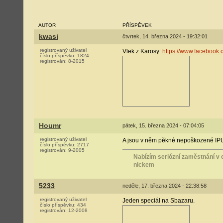
AUTOR
PŘÍSPĚVEK
kwasi
čtvrtek, 14. března 2024 - 19:32:01
registrovaný uživatel
Vlek z Karosy:
https://www.facebook
číslo příspěvku:
1824
registrován:
8-2015
Houmr
pátek, 15. března 2024 - 07:04:05
registrovaný uživatel
A jsou v něm pěkné nepoškozené IP
číslo příspěvku:
2717
registrován:
9-2005
Nabízím seriózní zaměstnání v o
nickem
5233
neděle, 17. března 2024 - 22:38:58
registrovaný uživatel
Jeden speciál na Sbazaru.
číslo příspěvku:
434
registrován:
12-2008