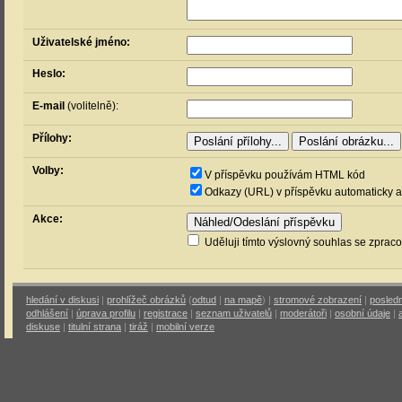
Uživatelské jméno:
Heslo:
E-mail
(volitelně):
Přílohy:
Volby:
V příspěvku používám HTML kód
Odkazy (URL) v příspěvku automaticky a
Akce:
Uděluji tímto výslovný souhlas se zprac
hledání v diskusi
|
prohlížeč obrázků
(
odtud
|
na mapě
) |
stromové zobrazení
|
posledn
odhlášení
|
úprava profilu
|
registrace
|
seznam uživatelů
|
moderátoři
|
osobní údaje
|
diskuse
|
titulní strana
|
tiráž
|
mobilní verze