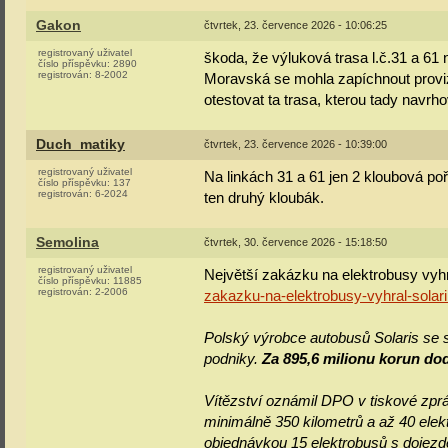
Gakon
čtvrtek, 23. července 2026 - 10:06:25
registrovaný uživatel
škoda, že výluková trasa l.č.31 a 61
číslo příspěvku:
2890
registrován:
8-2002
Moravská se mohla zapíchnout proviz
otestovat ta trasa, kterou tady navr
Duch_matiky
čtvrtek, 23. července 2026 - 10:39:00
registrovaný uživatel
Na linkách 31 a 61 jen 2 kloubová pořa
číslo příspěvku:
137
registrován:
6-2024
ten druhý kloubák.
Semolina
čtvrtek, 30. července 2026 - 15:18:50
registrovaný uživatel
Největší zakázku na elektrobusy vyhr
číslo příspěvku:
11885
registrován:
2-2006
zakazku-na-elektrobusy-vyhral-solar
Polský výrobce autobusů Solaris se 
podniky.
Za 895,6 milionu korun do
Vítězství oznámil DPO v tiskové zp
minimálně 350 kilometrů a až 40 ele
objednávkou 15 elektrobusů s dojezd