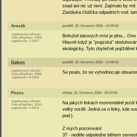
snad ani nic už není. Zajímalo by mě 
Zastávka čistička odpadních vod. tam
Aresák
pondělí, 20. července 2026 - 14:29:02
registrovaný uživatel
Bohužel takových míst je plno... Ono 
číslo příspěvku:
2368
registrován:
1-2007
Hlavně když je "prajzská" obsluhována
ekologicky. Tyto zbytečně pojížděné
Gakon
pondělí, 20. července 2026 - 14:58:03
registrovaný uživatel
Se psalo, že se vyhodnocuje obsazen
číslo příspěvku:
2888
registrován:
8-2002
Pezos
středa, 22. července 2026 - 09:22:56
registrovaný uživatel
Na jakých linkách momentálně jezdí 
číslo příspěvku:
3263
registrován:
4-2014
velký rozdíl. Jedná se o linky, kde so
pod.).
Z mých pozorování:
37 - neděle odpoledne během semes