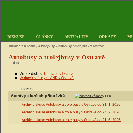
DISKUSE
ČLÁNKY
AKTUALITY
ODKAZY
M
diskuse
»
autobusy a trolejbusy
» autobusy a trolejbusy v ostravě
Autobusy a trolejbusy v Ostravě
dolů
Viz též diskusi
Tramvaje v Ostravě
Webové stránky o MHD v Ostravě
DISKUSE
Archivy starších příspěvků
(44)
Archiv diskuse Autobusy a trolejbusy v Ostravě do 31. 1. 2026
Archiv diskuse Autobusy a trolejbusy v Ostravě do 24. 2. 2026
Archiv diskuse Autobusy a trolejbusy v Ostravě do 21. 6. 2026