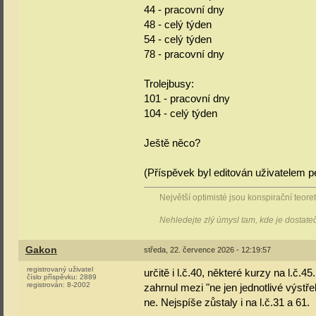
44 - pracovní dny
48 - celý týden
54 - celý týden
78 - pracovní dny
Trolejbusy:
101 - pracovní dny
104 - celý týden
Ještě něco?
(Příspěvek byl editován uživatelem p
Největší optimisté jsou konspirační teoreti
Nehledejte zlý úmysl tam, kde je dostat
Gakon
středa, 22. července 2026 - 12:19:57
registrovaný uživatel
určitě i l.č.40, některé kurzy na l.č.45
číslo příspěvku:
2889
registrován:
8-2002
zahrnul mezi "ne jen jednotlivé výstře
ne. Nejspíše zůstaly i na l.č.31 a 61.