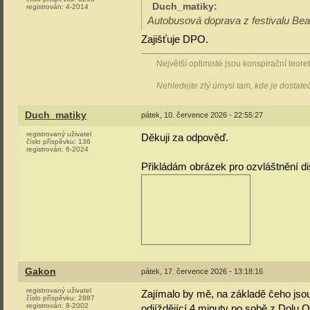
Duch_matiky
:
registrován:
4-2014
Autobusová doprava z festivalu Bea
Zajišťuje DPO.
Největší optimisté jsou konspirační teoreti
Nehledejte zlý úmysl tam, kde je dostat
Duch_matiky
pátek, 10. července 2026 - 22:55:27
registrovaný uživatel
Děkuji za odpověď.
číslo příspěvku:
136
registrován:
6-2024
Přikládám obrázek pro ozvláštnění d
Gakon
pátek, 17. července 2026 - 13:18:16
registrovaný uživatel
Zajímalo by mě, na základě čeho jsou
číslo příspěvku:
2887
registrován:
8-2002
odjíždějící 4 minuty po sobě z Dolu 