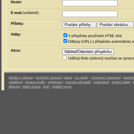
Heslo:
E-mail
(volitelně):
Přílohy:
Volby:
V příspěvku používám HTML kód
Odkazy (URL) v příspěvku automaticky a
Akce:
Uděluji tímto výslovný souhlas se zprac
hledání v diskusi
|
prohlížeč obrázků
(
odtud
|
na mapě
) |
stromové zobrazení
|
posledn
odhlášení
|
úprava profilu
|
registrace
|
seznam uživatelů
|
moderátoři
|
osobní údaje
|
diskuse
|
titulní strana
|
tiráž
|
mobilní verze