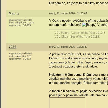
Přiznám se, že jsem to asi nikdy nepochop
Magiq
úterý, 21. dubna 2026 - 11:53:47
registrovaný uživatel
V OLK v novém výběrku je přímo zakázáno m
číslo příspěvku:
11136
co tam není, nebouchá
V ceně b
registrován:
3-2005
VDL Futura - Coach of the Year 2012!!!
VDL Citea - Bus of the Year 2011!!!
7036
úterý, 21. dubna 2026 - 12:08:49
registrovaný uživatel
Z praxe taky můžu říct, že se police na l
číslo příspěvku:
937
kanystrů s vodou nebo močovinou, mycích 
registrován:
7-2003
zapomenutých deštníků, čepic, rukavic, st
životnost vozidla vrství a skladuje.
Nejextrémnějším semeništěm jsou z mé zk
zbytku interiéru vozu prakticky vůbec vi
nic rozumného nevejde. Pokud tam něco j
Z tohohle hlediska mi přijde nevhodně zvo
police jen v polovině vozidla, ale zrovna 