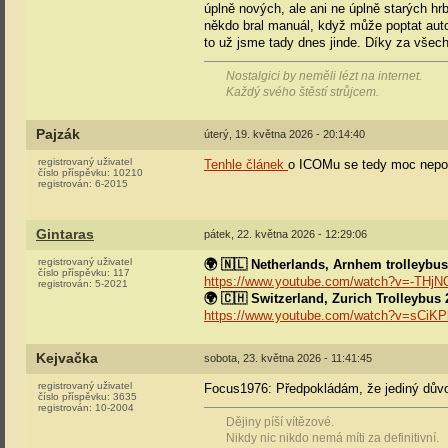
úplně nových, ale ani ne úplně starých h
někdo bral manuál, když může poptat auto
to už jsme tady dnes jinde. Díky za všec
Nostalgici by neměli lézt na internet.
Každý svého štěstí strůjcem.
Pajzák
úterý, 19. května 2026 - 20:14:40
registrovaný uživatel
Tenhle článek
o ICOMu se tedy moc nepo
číslo příspěvku:
10210
registrován:
6-2015
Gintaras
pátek, 22. května 2026 - 12:29:06
registrovaný uživatel
🌍 🇳🇱 Netherlands, Arnhem trolleybus
číslo příspěvku:
117
https://www.youtube.com/watch?v=-THj
registrován:
5-2021
🌍 🇨🇭 Switzerland, Zurich Trolleybus 
https://www.youtube.com/watch?v=sCiK
Kejvačka
sobota, 23. května 2026 - 11:41:45
registrovaný uživatel
Focus1976: Předpokládám, že jediný důvo
číslo příspěvku:
3635
registrován:
10-2004
Dějiny píší vítězové.
Nikdy nic nikdo nemá míti za definitivní.