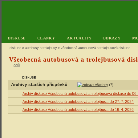
DISKUSE
ČLÁNKY
AKTUALITY
ODKAZY
M
diskuse
»
autobusy a trolejbusy
» všeobecná autobusová a trolejbusová diskuse
Všeobecná autobusová a trolejbusová dis
dolů
DISKUSE
Archivy starších příspěvků
(7)
Archiv diskuse Všeobecná autobusová a trolejbusová diskuse do 06.
Archiv diskuse Všeobecná autobusová a trolejbus... do 27. 7. 2024
Archiv diskuse Všeobecná autobusová a trolejbus... do 19. 4. 2026