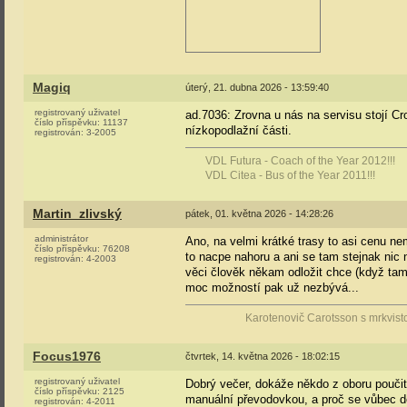
Magiq
úterý, 21. dubna 2026 - 13:59:40
registrovaný uživatel
ad.7036: Zrovna u nás na servisu stojí 
číslo příspěvku:
11137
nízkopodlažní části.
registrován:
3-2005
VDL Futura - Coach of the Year 2012!!!
VDL Citea - Bus of the Year 2011!!!
Martin_zlivský
pátek, 01. května 2026 - 14:28:26
administrátor
Ano, na velmi krátké trasy to asi cenu n
číslo příspěvku:
76208
to nacpe nahoru a ani se tam stejnak nic 
registrován:
4-2003
věci člověk někam odložit chce (když tam
moc možností pak už nezbývá...
Karotenovič Carotsson s mrkvist
Focus1976
čtvrtek, 14. května 2026 - 18:02:15
registrovaný uživatel
Dobrý večer, dokáže někdo z oboru poučit
číslo příspěvku:
2125
manuální převodovkou, a proč se vůbec 
registrován:
4-2011