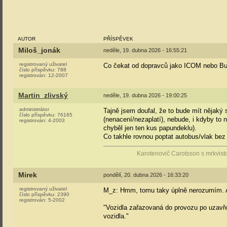
AUTOR
PŘÍSPĚVEK
Miloš_jonák
neděle, 19. dubna 2026 - 16:55:21
registrovaný uživatel
Co čekat od dopravců jako ICOM nebo Bus
číslo příspěvku:
788
registrován:
12-2007
Martin_zlivský
neděle, 19. dubna 2026 - 19:00:25
administrátor
Tajně jsem doufal, že to bude mít nějaký
číslo příspěvku:
76165
(nenacení/nezaplatí), nebude, i kdyby to n
registrován:
4-2003
chyběl jen ten kus papundeklu).
Co takhle rovnou poptat autobus/vlak be
Karotenovič Carotsson s mrkvist
Mirek
pondělí, 20. dubna 2026 - 16:33:20
registrovaný uživatel
M_z: Hmm, tomu taky úplně nerozumím. A
číslo příspěvku:
2390
registrován:
5-2002
"Vozidla zařazovaná do provozu po uzav
vozidla."