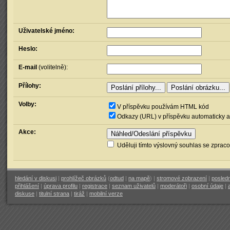
Uživatelské jméno:
Heslo:
E-mail
(volitelně):
Přílohy:
Volby:
V příspěvku používám HTML kód
Odkazy (URL) v příspěvku automaticky a
Akce:
Uděluji tímto výslovný souhlas se zprac
hledání v diskusi
|
prohlížeč obrázků
(
odtud
|
na mapě
) |
stromové zobrazení
|
posledn
přihlášení
|
úprava profilu
|
registrace
|
seznam uživatelů
|
moderátoři
|
osobní údaje
|
diskuse
|
titulní strana
|
tiráž
|
mobilní verze