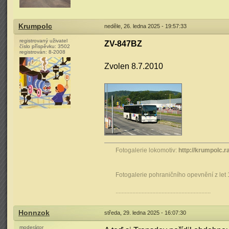
Krumpolc
neděle, 26. ledna 2025 - 19:57:33
registrovaný uživatel
ZV-847BZ
číslo příspěvku:
3502
registrován:
8-2008
Zvolen 8.7.2010
Fotogalerie lokomotiv:
http://krumpolc.r
Fotogalerie pohraničního opevnění z let
..............................................................
Honnzok
středa, 29. ledna 2025 - 16:07:30
moderátor