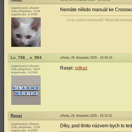
registrovaný uživatel
Nemáte někdo manuál ke Crossway 
číslo příspěvku:
2108
registrován:
8-2005
Co je vrchol mazlivosti? Malý bílý kocou
Lc_736__c_954
středa, 26. listopadu 2025 - 10:45:24
registrovaný uživatel
Raspi:
odkaz
číslo příspěvku:
6925
registrován:
6-2006
Raspi
středa, 26. listopadu 2025 - 15:16:31
registrovaný uživatel
Díky, pod tímto názvem bych to tedy
číslo příspěvku:
2109
registrován:
8-2005