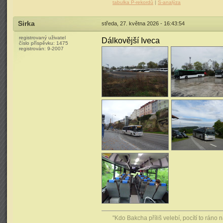
tabulka P-rekordů
|
S-analýza
Sirka
středa, 27. května 2026 - 16:43:54
registrovaný uživatel
Dálkovější Iveca
číslo příspěvku:
1475
registrován:
9-2007
"Kdo Bakcha příliš velebí, pocítí to ráno