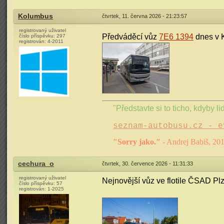
Kolumbus
čtvrtek, 11. června 2026 - 21:23:57
registrovaný uživatel
Předváděcí vůz
7E6 1394
dnes v K
číslo příspěvku:
297
registrován:
4-2011
"Představte si to ticho, kdyby lid
seznam-autobusu.cz - e
"Sorry jako."
- Andrej Babiš, 20
cechura_o
čtvrtek, 30. července 2026 - 11:31:33
registrovaný uživatel
Nejnovější vůz ve flotile ČSAD Pl
číslo příspěvku:
57
registrován:
1-2025