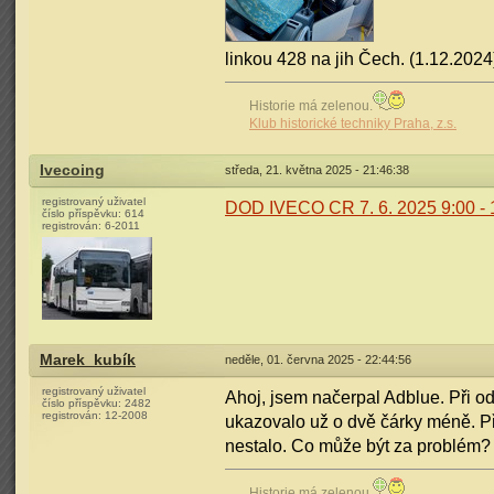
linkou 428 na jih Čech. (1.12.2024
Historie má zelenou.
Klub historické techniky Praha, z.s.
Ivecoing
středa, 21. května 2025 - 21:46:38
registrovaný uživatel
DOD IVECO CR 7. 6. 2025 9:00 - 
číslo příspěvku:
614
registrován:
6-2011
Marek_kubík
neděle, 01. června 2025 - 22:44:56
registrovaný uživatel
Ahoj, jsem načerpal Adblue. Při od
číslo příspěvku:
2482
registrován:
12-2008
ukazovalo už o dvě čárky méně. Pře
nestalo. Co může být za problém?
Historie má zelenou.