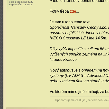
A teď si Transdev pořídil obdobn
číslo příspěvku:
3922
registrován:
12-2009
Fotky třeba
zde
...
Je tam u toho tento text:
Společnost Transdev Čechy s.r.o.
nasadí v nejbližších dnech v obla
IVECO Crossway LE Line 14,5m.
Díky vyšší kapacitě s celkem 55 m
vytížených spojích zejména na link
Hradec Králové.
Nový autobus je s ohledem na nov
systémy (tzv. ADAS – Advanced Dr
nebo v mrtvém úhlu na straně u dve
Ve kterém mimo jiné zmiňují, že b
Upozorňujeme cestující, že vlak nebude