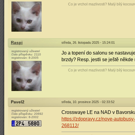
Co je vrchol mazlivosti? Malý bílý kocou
Raspi
středa, 26. listopadu 2025 - 15:24:01
registrovaný uživatel
Jo a topení do salonu se nastavuj
číslo příspěvku:
2110
registrován:
8-2005
brzdy? Resp. jestli se ještě někde 
Co je vrchol mazlivosti? Malý bílý kocou
Pavel2
středa, 10. prosince 2025 - 02:33:52
registrovaný uživatel
Crosswaye LE na NAD v Bavorsku
číslo příspěvku:
20692
registrován:
8-2002
https://zdopravy.cz/nove-autobusy
268112/