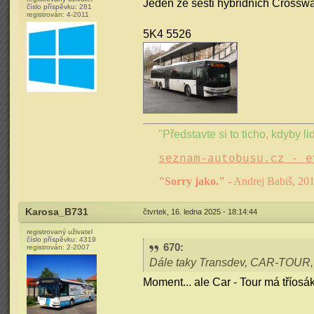
Jeden ze šesti hybridních Crossw
číslo příspěvku:
281
registrován:
4-2011
5K4 5526
"Představte si to ticho, kdyby lid
seznam-autobusu.cz - e
"Sorry jako."
- Andrej Babiš, 20
Karosa_B731
čtvrtek, 16. ledna 2025 - 18:14:44
registrovaný uživatel
číslo příspěvku:
4319
670
:
registrován:
2-2007
Dále taky Transdev, CAR-TOUR, Ar
Moment... ale Car - Tour má tříos