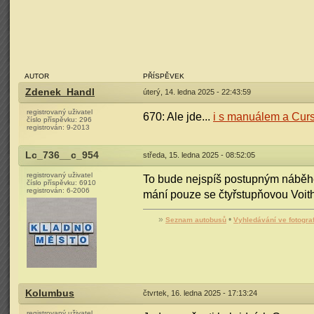
AUTOR
PŘÍSPĚVEK
Zdenek_Handl
úterý, 14. ledna 2025 - 22:43:59
registrovaný uživatel
670: Ale jde...
i s manuálem a Cur
číslo příspěvku:
296
registrován:
9-2013
Lc_736__c_954
středa, 15. ledna 2025 - 08:52:05
registrovaný uživatel
To bude nejspíš postupným náběhe
číslo příspěvku:
6910
registrován:
6-2006
mání pouze se čtyřstupňovou Voit
»
•
Seznam autobusů
Vyhledávání ve fotogra
Kolumbus
čtvrtek, 16. ledna 2025 - 17:13:24
registrovaný uživatel