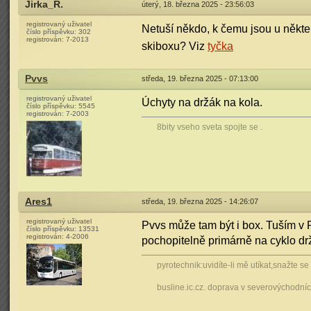
Jirka_R.
úterý, 18. března 2025 - 23:56:03
registrovaný uživatel
Netuší někdo, k čemu jsou u někter
číslo příspěvku:
302
registrován:
7-2013
skiboxu? Viz
tyčka
Pvvs
středa, 19. března 2025 - 07:13:00
registrovaný uživatel
Úchyty na držák na kola.
číslo příspěvku:
5545
registrován:
7-2003
8bity vseho sveta spojte se .
Ares1
středa, 19. března 2025 - 14:26:07
registrovaný uživatel
Pvvs může tam být i box. Tuším v P
číslo příspěvku:
13531
registrován:
4-2006
pochopitelně primárně na cyklo dr
pyrotechnik:uvidíte-li mě utíkat,snažte s
busline.ic.cz. doprava v severovýchodn