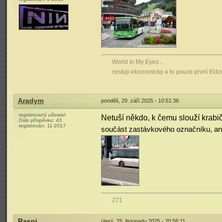
World In My Eyes...
cestuji ekonomicky a to pouze první tříd
Aradym
pondělí, 29. září 2025 - 10:51:36
registrovaný uživatel
Netuší někdo, k čemu slouží krab
číslo příspěvku:
43
registrován:
11-2017
součást zastávkového označníku, a
271
Raspi
úterý, 25. listopadu 2025 - 20:56:11