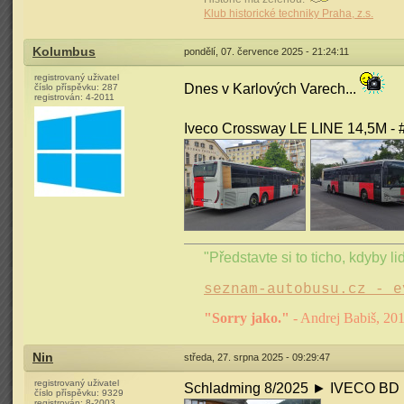
Klub historické techniky Praha, z.s.
Kolumbus
pondělí, 07. července 2025 - 21:24:11
registrovaný uživatel
Dnes v Karlových Varech...
číslo příspěvku:
287
registrován:
4-2011
Iveco Crossway LE LINE 14,5M - #
"Představte si to ticho, kdyby lid
seznam-autobusu.cz - e
"Sorry jako."
- Andrej Babiš, 20
Nin
středa, 27. srpna 2025 - 09:29:47
registrovaný uživatel
Schladming 8/2025 ► IVECO BD
číslo příspěvku:
9329
registrován:
8-2003