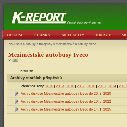
DISKUSE
ČLÁNKY
AKTUALITY
ODKAZY
M
diskuse
»
autobusy a trolejbusy
» meziměstské autobusy iveco
Meziměstské autobusy Iveco
dolů
DISKUSE
Archivy starších příspěvků
Předchozí roky:
2020
|
2019
|
2018
|
2017
|
2016
|
2015
|
2014
|
2013
Archiv diskuse Meziměstské autobusy Iveco do 20. 3. 2020
Archiv diskuse Meziměstské autobusy Iveco do 10. 5. 2022
Archiv diskuse Meziměstské autobusy Iveco do 14. 1. 2025