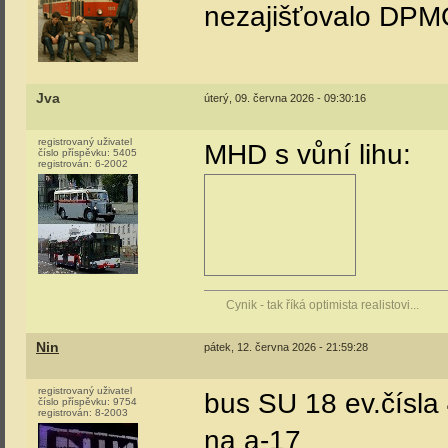
nezajišťovalo DP
Jva
úterý, 09. června 2026 - 09:30:16
registrovaný uživatel
MHD s vůní lihu:
číslo příspěvku:
5405
registrován:
6-2002
Cynik - tak říká optimista realistovi...
Nin
pátek, 12. června 2026 - 21:59:28
registrovaný uživatel
bus SU 18 ev.čísla
číslo příspěvku:
9754
registrován:
8-2003
na a-17