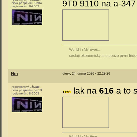
9T0 9110 na a-347
číslo příspěvku:
9604
registrován:
8-2003
World In My Eyes...
cestuji ekonomicky a to pouze první tříd
Nin
úterý, 24. února 2026 - 22:29:26
registrovaný uživatel
lak na
616
a to s
číslo příspěvku:
9613
registrován:
8-2003
World In My Eyes...