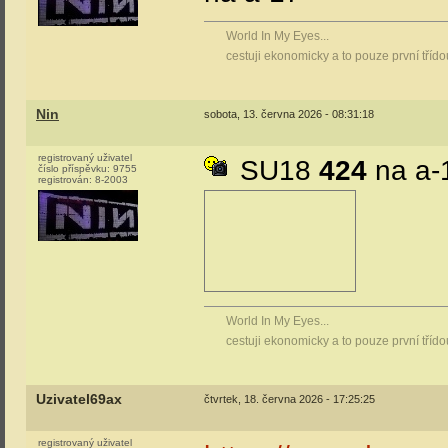
World In My Eyes...
cestuji ekonomicky a to pouze první tříd
Nin
sobota, 13. června 2026 - 08:31:18
registrovaný uživatel
SU18
424
na a-
číslo příspěvku:
9755
registrován:
8-2003
World In My Eyes...
cestuji ekonomicky a to pouze první tříd
Uzivatel69ax
čtvrtek, 18. června 2026 - 17:25:25
registrovaný uživatel