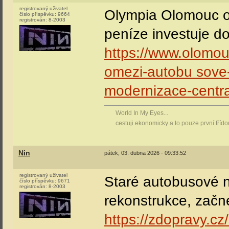
registrovaný uživatel
Olympia Olomouc o
číslo příspěvku:
9664
registrován:
8-2003
peníze investuje d
https://www.olomou
omezi-autobu sove-
modernizace-centr
World In My Eyes...
cestuji ekonomicky a to pouze první tříd
Nin
pátek, 03. dubna 2026 - 09:33:52
registrovaný uživatel
Staré autobusové n
číslo příspěvku:
9671
registrován:
8-2003
rekonstrukce, začn
https://zdopravy.cz