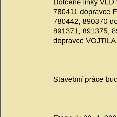
Dotčené linky VLD
780411 dopravce FT
780442, 890370 do
891371, 891375, 8
dopravce VOJTILA 
Stavební práce bud