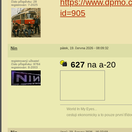
https://www.dpmo.cz
číslo příspěvku:
28
registrován:
7-2025
id=905
Nin
pátek, 19. června 2026 - 08:09:32
registrovaný uživatel
627
na a-20
číslo příspěvku:
9764
registrován:
8-2003
World In My Eyes...
cestuji ekonomicky a to pouze první tříd