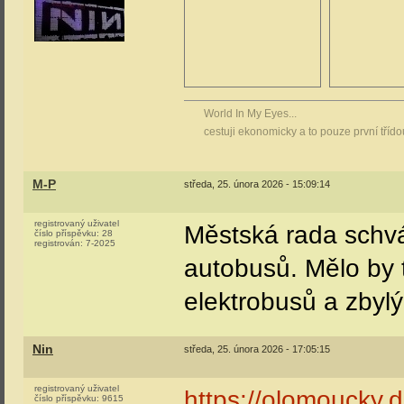
World In My Eyes...
cestuji ekonomicky a to pouze první tříd
M-P
středa, 25. února 2026 - 15:09:14
registrovaný uživatel
Městská rada schvá
číslo příspěvku:
28
registrován:
7-2025
autobusů. Mělo by 
elektrobusů a zbylý
Nin
středa, 25. února 2026 - 17:05:15
registrovaný uživatel
https://olomoucky.
číslo příspěvku:
9615