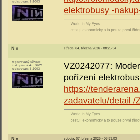
registrován:
8-2003
elektrobusy -nakup
World In My Eyes...
cestuji ekonomicky a to pouze první tříd
Nin
středa, 04. března 2026 - 08:25:34
registrovaný uživatel
VZ0242077: Modern
číslo příspěvku:
9621
registrován:
8-2003
pořízení elektrobu
https://tenderarena
zadavatelu/detail
World In My Eyes...
cestuji ekonomicky a to pouze první tříd
Nin
sobota, 07. března 2026 - 08:53:03