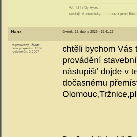
World In My Eyes...
cestuji ekonomicky a to pouze první tříd
Hanzi
čtvrtek, 23. dubna 2026 - 19:41:23
registrovaný uživatel
chtěli bychom Vás 
číslo příspěvku:
1214
registrován:
3-2007
provádění stavební
nástupišť dojde v t
dočasnému přemíst
Olomouc,Tržnice,p