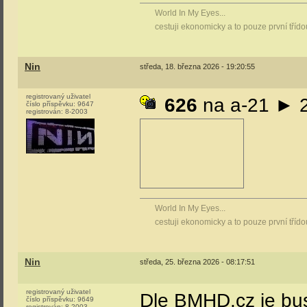
World In My Eyes...
cestuji ekonomicky a to pouze první tříd
Nin
středa, 18. března 2026 - 19:20:55
registrovaný uživatel
626
na a-21 ► 
číslo příspěvku:
9647
registrován:
8-2003
World In My Eyes...
cestuji ekonomicky a to pouze první tříd
Nin
středa, 25. března 2026 - 08:17:51
registrovaný uživatel
Dle BMHD.cz je bu
číslo příspěvku:
9649
registrován:
8-2003