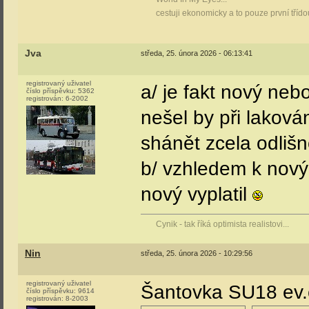
cestuji ekonomicky a to pouze první tříd
Jva
středa, 25. února 2026 - 06:13:41
registrovaný uživatel
a/ je fakt nový ne
číslo příspěvku:
5362
registrován:
6-2002
nešel by při lakov
shánět zcela odliš
b/ vzhledem k nový
nový vyplatil
Cynik - tak říká optimista realistovi...
Nin
středa, 25. února 2026 - 10:29:56
registrovaný uživatel
Šantovka SU18 ev.
číslo příspěvku:
9614
registrován:
8-2003