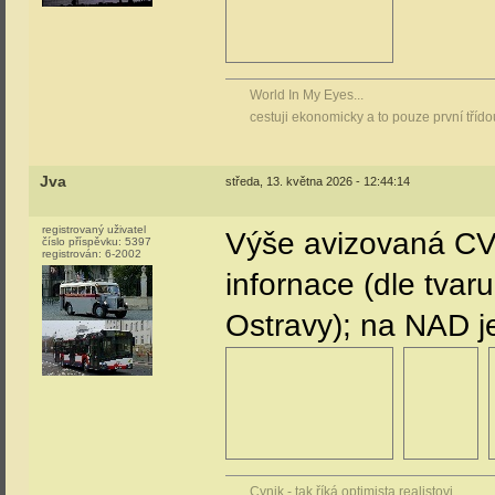
World In My Eyes...
cestuji ekonomicky a to pouze první tříd
Jva
středa, 13. května 2026 - 12:44:14
registrovaný uživatel
Výše avizovaná CVR
číslo příspěvku:
5397
registrován:
6-2002
infornace (dle tvar
Ostravy); na NAD j
Cynik - tak říká optimista realistovi...