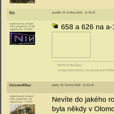
Nin
pondělí, 25. května 2026 - 11:39:25
registrovaný uživatel
658 a 626 na a-
číslo příspěvku:
9739
registrován:
8-2003
World In My Eyes...
cestuji ekonomicky a to pouze první tříd
Uzivatel69ax
pátek, 05. června 2026 - 12:22:18
registrovaný uživatel
Nevíte do jakého rok
číslo příspěvku:
26
registrován:
7-2025
byla někdy v Olomo