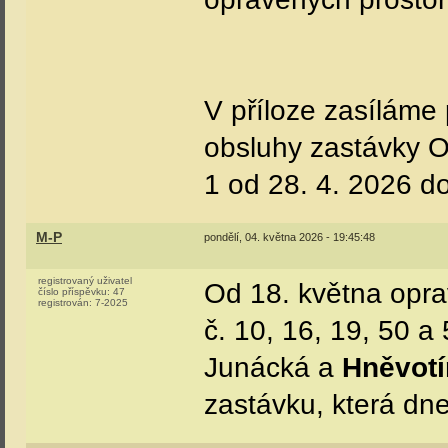
V příloze zasíláme 
obsluhy zastávky O
1 od 28. 4. 2026 do
M-P
pondělí, 04. května 2026 - 19:45:48
registrovaný uživatel
Od 18. května opra
číslo příspěvku:
47
registrován:
7-2025
č. 10, 16, 19, 50 a
Junácká a
Hněvot
zastávku, která dne