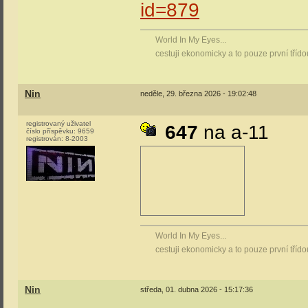
id=879
World In My Eyes...
cestuji ekonomicky a to pouze první tříd
Nin
neděle, 29. března 2026 - 19:02:48
registrovaný uživatel
647
na a-11
číslo příspěvku:
9659
registrován:
8-2003
World In My Eyes...
cestuji ekonomicky a to pouze první tříd
Nin
středa, 01. dubna 2026 - 15:17:36