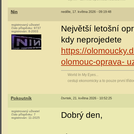
Nin
neděle, 17. května 2026 - 09:19:48
registrovaný uživatel
Největší letošní op
číslo příspěvku:
9737
registrován:
8-2003
kdy neprojedete
https://olomoucky.
olomouc-oprava- uz
World In My Eyes...
cestuji ekonomicky a to pouze první tříd
Pokoutník
čtvrtek, 21. května 2026 - 10:52:25
registrovaný uživatel
Dobrý den,
číslo příspěvku:
7
registrován:
11-2025