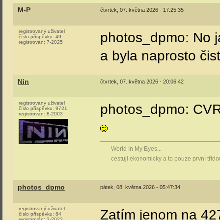
M-P
čtvrtek, 07. května 2026 - 17:25:35
registrovaný uživatel
photos_dpmo: No já
číslo příspěvku:
49
registrován:
7-2025
a byla naprosto čis
Nin
čtvrtek, 07. května 2026 - 20:06:42
registrovaný uživatel
photos_dpmo: CVR 
číslo příspěvku:
9721
registrován:
8-2003
World In My Eyes...
cestuji ekonomicky a to pouze první tříd
photos_dpmo
pátek, 08. května 2026 - 05:47:34
registrovaný uživatel
Zatím jenom na 42
číslo příspěvku:
84
registrován:
3-2023