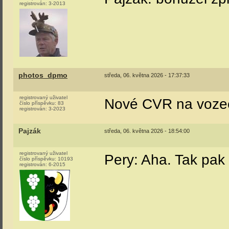
registrován:
3-2013
photos_dpmo
středa, 06. května 2026 - 17:37:33
registrovaný uživatel
Nové CVR na voze
číslo příspěvku:
83
registrován:
3-2023
Pajzák
středa, 06. května 2026 - 18:54:00
registrovaný uživatel
Pery: Aha. Tak pak
číslo příspěvku:
10193
registrován:
6-2015