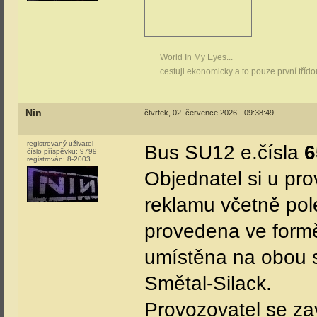
World In My Eyes...
cestuji ekonomicky a to pouze první tříd
Nin
čtvrtek, 02. července 2026 - 09:38:49
registrovaný uživatel
Bus SU12 e.čísla
6
číslo příspěvku:
9799
registrován:
8-2003
Objednatel si u pr
reklamu včetně po
provedena ve formě
umístěna na obou s
Smětal-Silack.
Provozovatel se zav