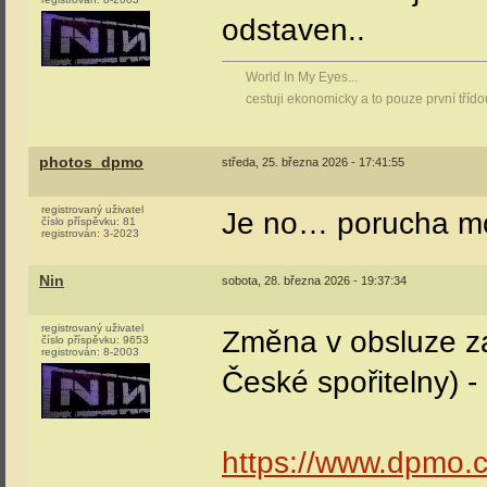
odstaven..
World In My Eyes...
cestuji ekonomicky a to pouze první tříd
photos_dpmo
středa, 25. března 2026 - 17:41:55
registrovaný uživatel
Je no… porucha m
číslo příspěvku:
81
registrován:
3-2023
Nin
sobota, 28. března 2026 - 19:37:34
registrovaný uživatel
Změna v obsluze za
číslo příspěvku:
9653
registrován:
8-2003
České spořitelny) -
https://www.dpmo.cz