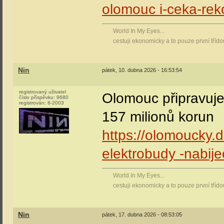
olomouc i-ceka-rek
World In My Eyes...
cestuji ekonomicky a to pouze první tříd
Nin
pátek, 10. dubna 2026 - 16:53:54
registrovaný uživatel
Olomouc připravuje 
číslo příspěvku:
9680
registrován:
8-2003
157 milionů korun
https://olomoucky.
elektrobudy -nabije
World In My Eyes...
cestuji ekonomicky a to pouze první tříd
Nin
pátek, 17. dubna 2026 - 08:53:05