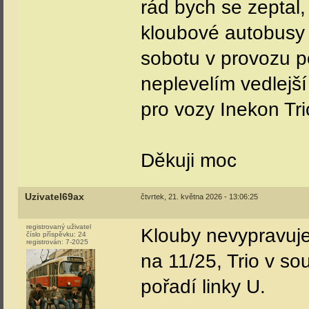
rád bych se zeptal
kloubové autobusy a
sobotu v provozu p
neplevelím vedlejší 
pro vozy Inekon Tri
Děkuji moc
Uzivatel69ax
čtvrtek, 21. května 2026 - 13:06:25
registrovaný uživatel
Klouby nevypravuje
číslo příspěvku:
24
registrován:
7-2025
na 11/25, Trio v s
pořadí linky U.