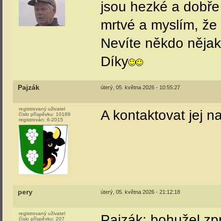
jsou hezké a dobře
mrtvé a myslím, že p
Nevíte někdo nějaké
Díky
Pajzák
úterý, 05. května 2026 - 10:55:27
registrovaný uživatel
A kontaktovat jej n
číslo příspěvku:
10189
registrován:
6-2015
pery
úterý, 05. května 2026 - 21:12:18
registrovaný uživatel
Pajzák: bohužel zpr
číslo příspěvku:
207