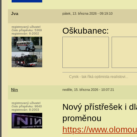
Jva
pátek, 13. března 2026 - 09:19:10
registrovaný uživatel
Oškubanec:
číslo příspěvku:
5369
registrován:
6-2002
Cynik - tak říká optimista realistovi...
Nin
neděle, 15. března 2026 - 10:07:21
registrovaný uživatel
Nový přístřešek i d
číslo příspěvku:
9640
registrován:
8-2003
proměnou
https://www.olomou