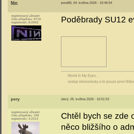
Nin
pondělí, 04. května 2026 - 19:46:54
registrovaný uživatel
Poděbrady SU12 ev
číslo příspěvku:
9716
registrován:
8-2003
World In My Eyes...
cestuji ekonomicky a to pouze první tříd
pery
úterý, 05. května 2026 - 10:51:53
registrovaný uživatel
Chtěl bych se zde 
číslo příspěvku:
206
registrován:
3-2013
něco bližšího o ad