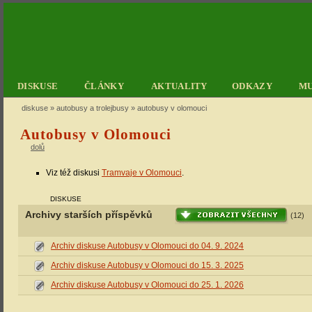
DISKUSE
ČLÁNKY
AKTUALITY
ODKAZY
M
diskuse
»
autobusy a trolejbusy
» autobusy v olomouci
Autobusy v Olomouci
dolů
Viz též diskusi
Tramvaje v Olomouci
.
DISKUSE
Archivy starších příspěvků
(12)
Archiv diskuse Autobusy v Olomouci do 04. 9. 2024
Archiv diskuse Autobusy v Olomouci do 15. 3. 2025
Archiv diskuse Autobusy v Olomouci do 25. 1. 2026