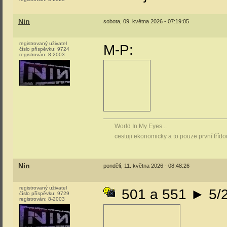
Nin
sobota, 09. května 2026 - 07:19:05
registrovaný uživatel
M-P:
číslo příspěvku:
9724
registrován:
8-2003
World In My Eyes...
cestuji ekonomicky a to pouze první tříd
Nin
pondělí, 11. května 2026 - 08:48:26
registrovaný uživatel
501 a 551 ► 5/
číslo příspěvku:
9729
registrován:
8-2003