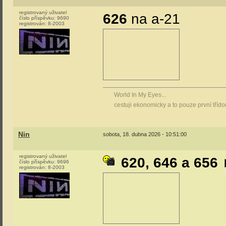
registrovaný uživatel
626
na a-21
číslo příspěvku:
9690
registrován:
8-2003
World In My Eyes...
cestuji ekonomicky a to pouze první tříd
Nin
sobota, 18. dubna 2026 - 10:51:00
registrovaný uživatel
620, 646 a 656
číslo příspěvku:
9696
registrován:
8-2003