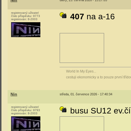
Nin
úterý, 23. června 2026 - 15:27:03
registrovaný uživatel
407
na a-16
číslo příspěvku:
9773
registrován:
8-2003
World In My Eyes...
cestuji ekonomicky a to pouze první tříd
Nin
středa, 01. července 2026 - 17:40:34
registrovaný uživatel
busu SU12 ev.čí
číslo příspěvku:
9793
registrován:
8-2003