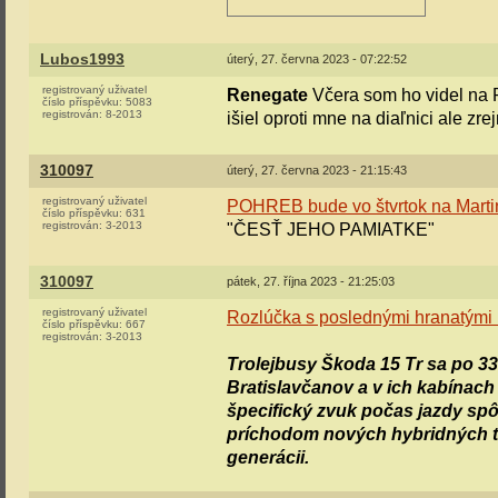
Lubos1993
úterý, 27. června 2023 - 07:22:52
registrovaný uživatel
Renegate
Včera som ho videl na R
číslo příspěvku:
5083
registrován:
8-2013
išiel oproti mne na diaľnici ale zr
310097
úterý, 27. června 2023 - 21:15:43
registrovaný uživatel
POHREB bude vo štvrtok na Martins
číslo příspěvku:
631
registrován:
3-2013
"ČESŤ JEHO PAMIATKE"
310097
pátek, 27. října 2023 - 21:25:03
registrovaný uživatel
Rozlúčka s poslednými hranatými
číslo příspěvku:
667
registrován:
3-2013
Trolejbusy Škoda 15 Tr sa po 33 
Bratislavčanov a v ich kabínach 
špecifický zvuk počas jazdy spôs
príchodom nových hybridných tr
generácii.