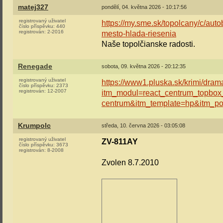
matej327
pondělí, 04. května 2026 - 10:17:56
registrovaný uživatel
https://my.sme.sk/topolcany/c/au
číslo příspěvku:
440
registrován:
2-2016
mesto-hlada-riesenia
Naše topolčianske radosti.
Renegade
sobota, 09. května 2026 - 20:12:35
registrovaný uživatel
https://www1.pluska.sk/krimi/dra
číslo příspěvku:
2373
registrován:
12-2007
itm_modul=react_centrum_topbo
centrum&itm_template=hp&itm_po
Krumpolc
středa, 10. června 2026 - 03:05:08
registrovaný uživatel
ZV-811AY
číslo příspěvku:
3673
registrován:
8-2008
Zvolen 8.7.2010