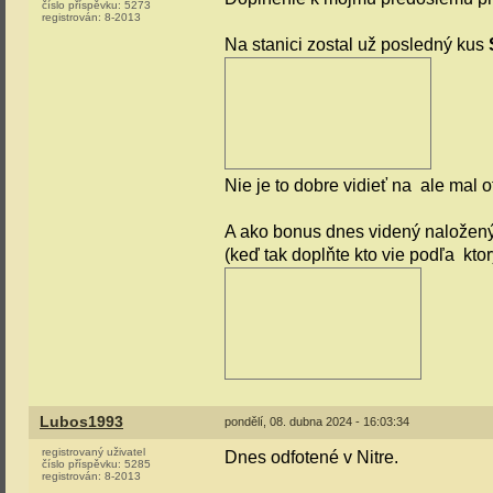
číslo příspěvku:
5273
registrován:
8-2013
Na stanici zostal už posledný kus
Nie je to dobre vidieť na
ale mal o
A ako bonus dnes videný naložen
(keď tak doplňte kto vie podľa
ktor
Lubos1993
pondělí, 08. dubna 2024 - 16:03:34
registrovaný uživatel
Dnes odfotené v Nitre.
číslo příspěvku:
5285
registrován:
8-2013