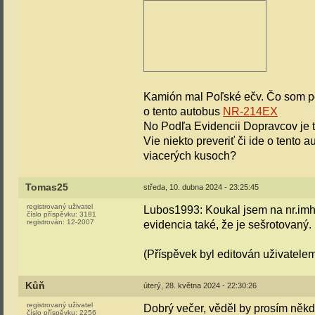
Kamión mal Poľské ečv. Čo som po
o tento autobus
NR-214EX
No Podľa Evidencii Dopravcov je 
Vie niekto preveriť či ide o tento 
viacerých kusoch?
Tomas25
středa, 10. dubna 2024 - 23:25:45
registrovaný uživatel
Lubos1993: Koukal jsem na nr.imhd
číslo příspěvku:
3181
registrován:
12-2007
evidencia také, že je sešrotovaný.
(Příspěvek byl editován uživatele
Kůň
úterý, 28. května 2024 - 22:30:26
registrovaný uživatel
Dobrý večer, věděl by prosím někdo
číslo příspěvku:
2256