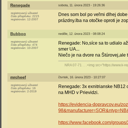
Renegade
sobota, 11. února 2023 - 19:26:36
registrovaný uživatel
Dnes som bol po veľmi dlhej dobe v 
číslo příspěvku:
2215
registrován:
12-2007
prázdny.Iba na otočke oproti je zo
Bubboo
neděle, 12. února 2023 - 08:08:24
registrovaný uživatel
Renegade: No,síce sa to udialo až
číslo příspěvku:
474
registrován:
10-2007
smer UA...
Niečo je na dvore na Štúrovej,ale t
NRA 07-71 . . .<img src="https://www.k-rep
mrcheef
čtvrtek, 16. února 2023 - 10:27:07
registrovaný uživatel
Renegade: 3x exnitrianske NB12 od
číslo příspěvku:
16
registrován:
2-2019
na MHD v Prievidzi.
https://evidencia-dopravcov.eu/
98&manufacturer=SOR&ntyp=NB
https://www.facebook.com/group