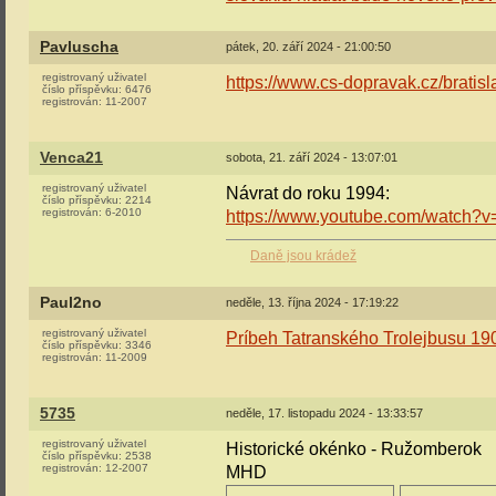
Pavluscha
pátek, 20. září 2024 - 21:00:50
registrovaný uživatel
https://www.cs-dopravak.cz/bratisl
číslo příspěvku:
6476
registrován:
11-2007
Venca21
sobota, 21. září 2024 - 13:07:01
registrovaný uživatel
Návrat do roku 1994:
číslo příspěvku:
2214
registrován:
6-2010
https://www.youtube.com/watch
Daně jsou krádež
Paul2no
neděle, 13. října 2024 - 17:19:22
registrovaný uživatel
Príbeh Tatranského Trolejbusu 1
číslo příspěvku:
3346
registrován:
11-2009
5735
neděle, 17. listopadu 2024 - 13:33:57
registrovaný uživatel
Historické okénko - Ružomberok
číslo příspěvku:
2538
registrován:
12-2007
MHD