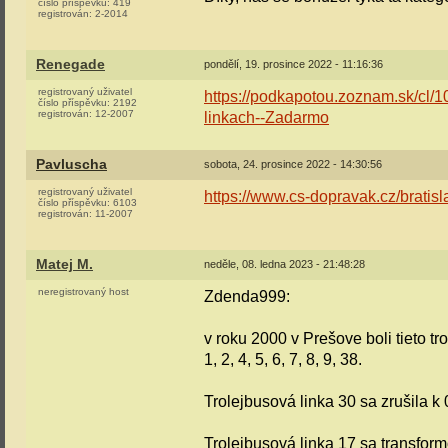
číslo příspěvku:
419
registrován:
2-2014
Renegade
pondělí, 19. prosince 2022 - 11:16:36
registrovaný uživatel
https://podkapotou.zoznam.sk/cl/1
číslo příspěvku:
2192
registrován:
12-2007
linkach--Zadarmo
Pavluscha
sobota, 24. prosince 2022 - 14:30:56
registrovaný uživatel
https://www.cs-dopravak.cz/bratisl
číslo příspěvku:
6103
registrován:
11-2007
Matej M.
neděle, 08. ledna 2023 - 21:48:28
neregistrovaný host
Zdenda999:
v roku 2000 v Prešove boli tieto tr
1, 2, 4, 5, 6, 7, 8, 9, 38.
Trolejbusová linka 30 sa zrušila k
Trolejbusová linka 17 sa transform