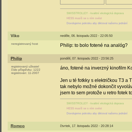
SWISSTROLLEY - kvalitní ekologická doprava
HESS musíš se s ním svést
Dovolujeme pokroku aby diktoval našemu jednání
Viko
neděle, 06. listopadu 2022 - 22:05:50
neregistrovaný host
Philip: to bolo fotené na analóg?
Philip
pondělí, 07. listopadu 2022 - 23:56:25
registrovaný uživatel
áno, fotené na inverzný kinofilm K
číslo příspěvku:
1222
registrován:
11-2007
Jen u té fotkky s električkou T3 a 
tak nebylo možné dokončit vyvoláva
jsem to sem protože u retro fotek to
SWISSTROLLEY - kvalitní ekologická doprava
HESS musíš se s ním svést
Dovolujeme pokroku aby diktoval našemu jednání
Romco
čtvrtek, 17. listopadu 2022 - 20:28:14