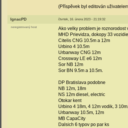
(Příspěvek byl editován uživatele
IgnacPD
čtvrtek, 16. února 2023 - 21:19:32
neregistrovaný host
Ako velky problem je roznorodost 
MHD Prievidza, dokopy 33 vozidie
Citelis CNG 10.5m a 12m
Urbino 4 10.5m
Urbanway CNG 12m
Crossway LE e6 12m
Sor NB 12m
Sor BN 9.5m a 10.5m.
DP Bratislava podobne
NB 12m, 18m
NS 12m diesel, electric
Otokar kent
Urbino 4 18m, 4 12m vodik, 3 10m
Urbanway 10.5m, 12m
MB CapaCity
Dalsich 6 typov po par ks