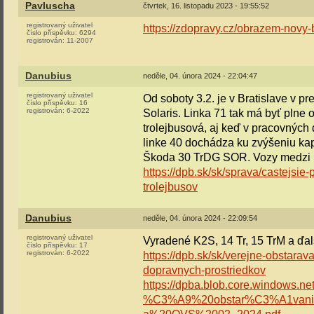
Pavluscha
čtvrtek, 16. listopadu 2023 - 19:55:52
registrovaný uživatel
https://zdopravy.cz/obrazem-novy-b
číslo příspěvku:
6294
registrován:
11-2007
Danubius
neděle, 04. února 2024 - 22:04:47
registrovaný uživatel
Od soboty 3.2. je v Bratislave v p
číslo příspěvku:
16
registrován:
6-2022
Solaris. Linka 71 tak má byť plne
trolejbusová, aj keď v pracovných
linke 40 dochádza ku zvýšeniu kap
Škoda 30 TrDG SOR. Vozy medzi l
https://dpb.sk/sk/sprava/castejsi
trolejbusov
Danubius
neděle, 04. února 2024 - 22:09:54
registrovaný uživatel
Vyradené K2S, 14 Tr, 15 TrM a ďa
číslo příspěvku:
17
registrován:
6-2022
https://dpb.sk/sk/verejne-obstara
dopravnych-prostriedkov
https://dpba.blob.core.windows.n
%C3%A9%20obstar%C3%A1vani