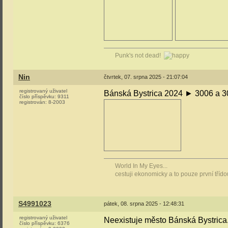
Punk's not dead!
Nin
čtvrtek, 07. srpna 2025 - 21:07:04
registrovaný uživatel
Bánská Bystrica 2024 ► 3006 a 
číslo příspěvku:
9311
registrován:
8-2003
World In My Eyes...
cestuji ekonomicky a to pouze první tříd
S4991023
pátek, 08. srpna 2025 - 12:48:31
registrovaný uživatel
Neexistuje město Bánská Bystrica
číslo příspěvku:
6376