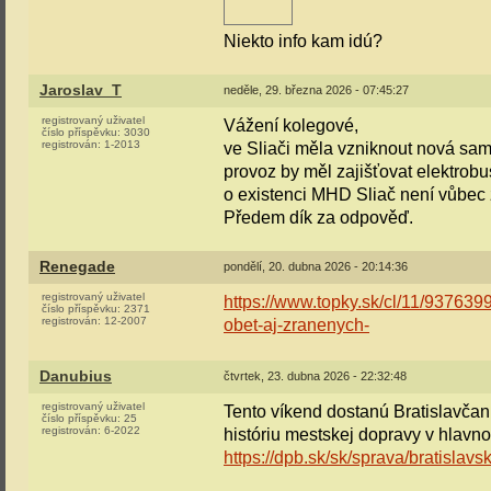
Niekto info kam idú?
Jaroslav_T
neděle, 29. března 2026 - 07:45:27
registrovaný uživatel
Vážení kolegové,
číslo příspěvku:
3030
registrován:
1-2013
ve Sliači měla vzniknout nová sa
provoz by měl zajišťovat elektrob
o existenci MHD Sliač není vůbec
Předem dík za odpověď.
Renegade
pondělí, 20. dubna 2026 - 20:14:36
registrovaný uživatel
https://www.topky.sk/cl/11/937639
číslo příspěvku:
2371
registrován:
12-2007
obet-aj-zranenych-
Danubius
čtvrtek, 23. dubna 2026 - 22:32:48
registrovaný uživatel
Tento víkend dostanú Bratislavčania
číslo příspěvku:
25
registrován:
6-2022
históriu mestskej dopravy v hlavn
https://dpb.sk/sk/sprava/bratislavs