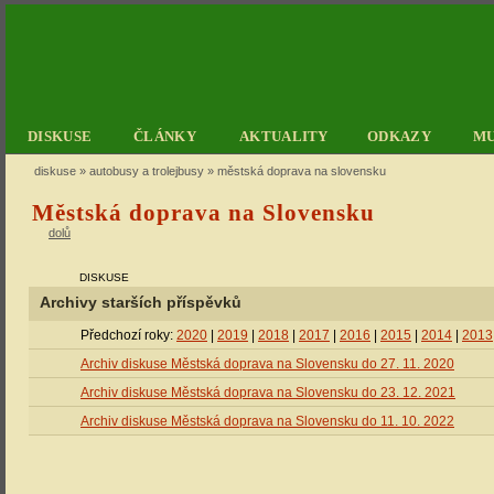
DISKUSE
ČLÁNKY
AKTUALITY
ODKAZY
M
diskuse
»
autobusy a trolejbusy
» městská doprava na slovensku
Městská doprava na Slovensku
dolů
DISKUSE
Archivy starších příspěvků
Předchozí roky:
2020
|
2019
|
2018
|
2017
|
2016
|
2015
|
2014
|
2013
Archiv diskuse Městská doprava na Slovensku do 27. 11. 2020
Archiv diskuse Městská doprava na Slovensku do 23. 12. 2021
Archiv diskuse Městská doprava na Slovensku do 11. 10. 2022