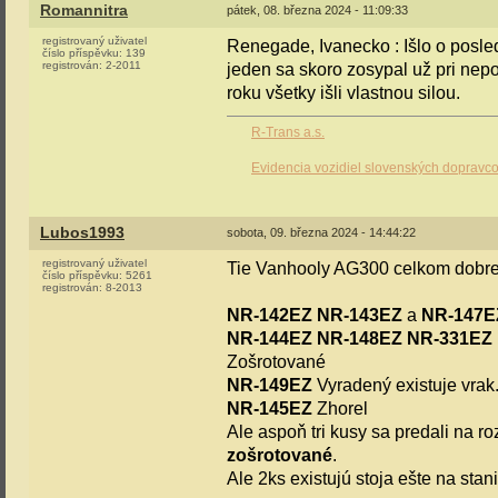
Romannitra
pátek, 08. března 2024 - 11:09:33
registrovaný uživatel
Renegade, Ivanecko : Išlo o pos
číslo příspěvku:
139
registrován:
2-2011
jeden sa skoro zosypal už pri ne
roku všetky išli vlastnou silou.
R-Trans a.s.
Evidencia vozidiel slovenských dopravc
Lubos1993
sobota, 09. března 2024 - 14:44:22
registrovaný uživatel
Tie Vanhooly AG300 celkom dobr
číslo příspěvku:
5261
registrován:
8-2013
NR-142EZ
NR-143EZ
a
NR-147E
NR-144EZ
NR-148EZ
NR-331EZ
Zošrotované
NR-149EZ
Vyradený existuje vrak
NR-145EZ
Zhorel
Ale aspoň tri kusy sa predali na r
zošrotované
.
Ale 2ks existujú stoja ešte na stan