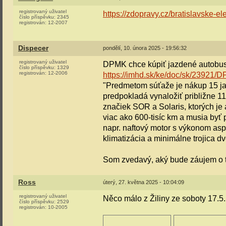
registrovaný uživatel
https://zdopravy.cz/bratislavske-e
číslo příspěvku:
2345
registrován:
12-2007
Dispecer
pondělí, 10. února 2025 - 19:56:32
registrovaný uživatel
DPMK chce kúpiť jazdené autobu
číslo příspěvku:
1329
registrován:
12-2006
https://imhd.sk/ke/doc/sk/239
"Predmetom súťaže je nákup 15 j
predpokladá vynaložiť približne 11
značiek SOR a Solaris, ktorých j
viac ako 600-tisíc km a musia byť
napr. naftový motor s výkonom as
klimatizácia a minimálne trojica d
Som zvedavý, aký bude záujem o tú
Ross
úterý, 27. května 2025 - 10:04:09
registrovaný uživatel
Něco málo z Žiliny ze soboty 17.5.
číslo příspěvku:
2529
registrován:
10-2005