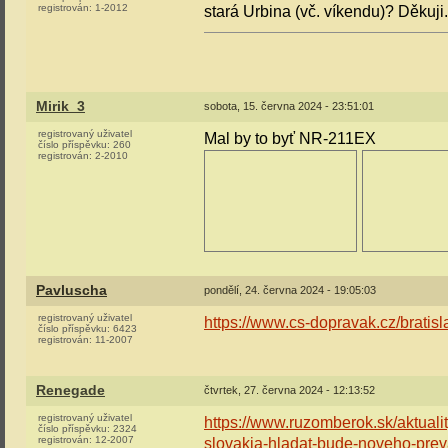
registrován:
1-2012
stará Urbina (vč. víkendu)? Děkuji.
Mirik_3
sobota, 15. června 2024 - 23:51:01
registrovaný uživatel
Mal by to byť NR-211EX
číslo příspěvku:
260
registrován:
2-2010
Pavluscha
pondělí, 24. června 2024 - 19:05:03
registrovaný uživatel
https://www.cs-dopravak.cz/bratisla
číslo příspěvku:
6423
registrován:
11-2007
Renegade
čtvrtek, 27. června 2024 - 12:13:52
registrovaný uživatel
https://www.ruzomberok.sk/aktual
číslo příspěvku:
2324
registrován:
12-2007
slovakia-hladat-bude-noveho-prev