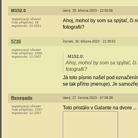
M152.0
úterý, 28. března 2023 - 22:58:56
registrovaný uživatel
Ahoj, mohol by som sa spýtať, či 
číslo příspěvku:
18
registrován:
10-2021
fotografii?
5735
čtvrtek, 30. března 2023 - 21:38:52
registrovaný uživatel
číslo příspěvku:
2396
M152.0
:
registrován:
12-2007
Ahoj, mohol by som sa spýtať, či
fotografii?
Já toto písmo našel pod označení
se tak přímo jmenuje). Je samozře
Renegade
úterý, 27. června 2023 - 07:08:28
registrovaný uživatel
Toto pristálo v Galante na dvore ...
číslo příspěvku:
2267
registrován:
12-2007