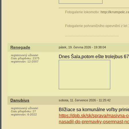
Fotogalerie lokomotiv:
http://krumpolc.r
Fotogalerie pohraničního opevnění z let
..............................................................
Renegade
pátek, 19. června 2026 - 19:38:04
registrovaný uživatel
Dnes Šala,potom ešte trolejbus 670
číslo příspěvku:
2375
registrován:
12-2007
Danubius
sobota, 11. července 2026 - 11:25:42
registrovaný uživatel
Blížiace sa komunálne voľby prinie
číslo příspěvku:
27
registrován:
6-2022
https://dpb.sk/sk/sprava/masivna-
nasadil-do-premavky-osemnast-no