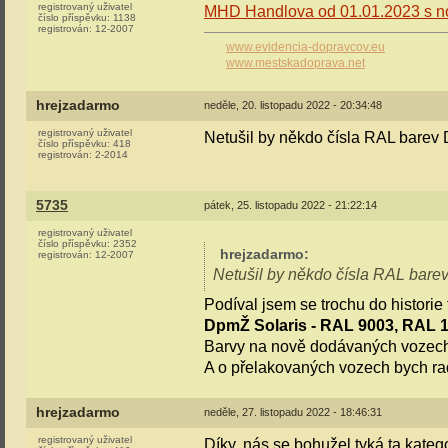
registrovaný uživatel
MHD Handlova od 01.01.2023 s 
číslo příspěvku:
1138
registrován:
12-2007
www.evidencia-dopravcov.eu
www.mestskadoprava.net
hrejzadarmo
neděle, 20. listopadu 2022 - 20:34:48
registrovaný uživatel
Netušil by někdo čísla RAL bare
číslo příspěvku:
418
registrován:
2-2014
5735
pátek, 25. listopadu 2022 - 21:22:14
registrovaný uživatel
číslo příspěvku:
2352
hrejzadarmo
:
registrován:
12-2007
Netušil by někdo čísla RAL bar
Podíval jsem se trochu do historie 
DpmŽ Solaris - RAL 9003, RAL 
Barvy na nově dodávaných vozech
A o přelakovaných vozech bych radě
hrejzadarmo
neděle, 27. listopadu 2022 - 18:46:31
registrovaný uživatel
Díky, nás se bohužel tyká ta kateg