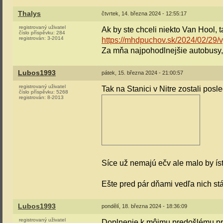
Thalys
čtvrtek, 14. března 2024 - 12:55:17
registrovaný uživatel
Ak by ste chceli niekto Van Hool, 
číslo příspěvku:
284
registrován:
3-2014
https://mhdpuchov.sk/2024/02/29/
Za mňa najpohodlnejšie autobusy,
Lubos1993
pátek, 15. března 2024 - 21:00:57
registrovaný uživatel
Tak na Stanici v Nitre zostali po
číslo příspěvku:
5268
registrován:
8-2013
Síce už nemajú ečv ale malo by ísť
Ešte pred pár dňami vedľa nich stá
Lubos1993
pondělí, 18. března 2024 - 18:36:09
registrovaný uživatel
Doplnenie k môjmu predošlému pr