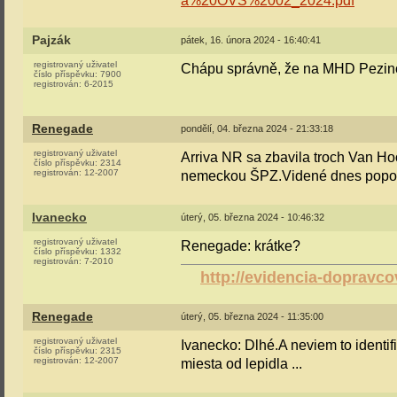
a%20OVS%2002_2024.pdf
Pajzák
pátek, 16. února 2024 - 16:40:41
registrovaný uživatel
Chápu správně, že na MHD Pezinok 
číslo příspěvku:
7900
registrován:
6-2015
Renegade
pondělí, 04. března 2024 - 21:33:18
registrovaný uživatel
Arriva NR sa zbavila troch Van Ho
číslo příspěvku:
2314
registrován:
12-2007
nemeckou ŠPZ.Videné dnes popolud
Ivanecko
úterý, 05. března 2024 - 10:46:32
registrovaný uživatel
Renegade: krátke?
číslo příspěvku:
1332
registrován:
7-2010
http://evidencia-dopravco
Renegade
úterý, 05. března 2024 - 11:35:00
registrovaný uživatel
Ivanecko: Dlhé.A neviem to identif
číslo příspěvku:
2315
registrován:
12-2007
miesta od lepidla ...