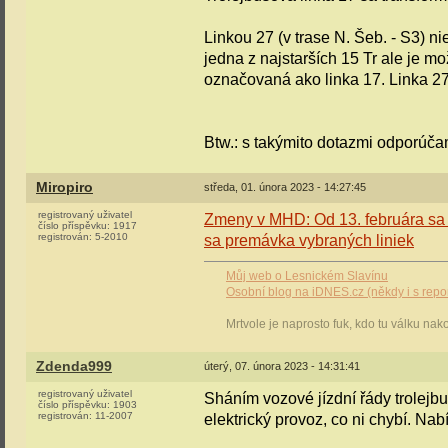
Linkou 27 (v trase N. Šeb. - S3) n
jedna z najstarších 15 Tr ale je m
označovaná ako linka 17. Linka 27
Btw.: s takýmito dotazmi odporúčam
Miropiro
středa, 01. února 2023 - 14:27:45
registrovaný uživatel
Zmeny v MHD: Od 13. februára sa 
číslo příspěvku:
1917
registrován:
5-2010
sa premávka vybraných liniek
Můj web o Lesnickém Slavínu
Osobní blog na iDNES.cz (někdy i s repo
Mrtvole je naprosto fuk, kdo tu válku nak
Zdenda999
úterý, 07. února 2023 - 14:31:41
registrovaný uživatel
Sháním vozové jízdní řády trolejb
číslo příspěvku:
1903
registrován:
11-2007
elektrický provoz, co ni chybí. Na