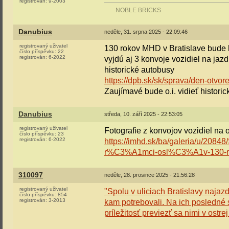
registrován:
9-2003
NOBLE BRICKS
Danubius
neděle, 31. srpna 2025 - 22:09:46
registrovaný uživatel
130 rokov MHD v Bratislave bude 
číslo příspěvku:
22
registrován:
6-2022
vyjdú aj 3 konvoje vozidiel na jazdu
historické autobusy
https://dpb.sk/sk/sprava/den-otvor
Zaujímavé bude o.i. vidieť historic
Danubius
středa, 10. září 2025 - 22:53:05
registrovaný uživatel
Fotografie z konvojov vozidiel na
číslo příspěvku:
23
registrován:
6-2022
https://imhd.sk/ba/galeria/u/2
r%C3%A1mci-osl%C3%A1v-130-r
310097
neděle, 28. prosince 2025 - 21:56:28
registrovaný uživatel
"Spolu v uliciach Bratislavy najazd
číslo příspěvku:
854
registrován:
3-2013
kam potrebovali. Na ich posledné 
príležitosť previezť sa nimi v ostr