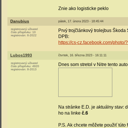
Znie ako logisticke peklo
Danubius
pátek, 17. února 2023 - 18:45:44
registrovaný uživatel
Prvý trojčlánkový trolejbus Škoda 
číslo příspěvku:
10
registrován:
6-2022
DPB:
https://cs-cz.facebook.com/phot
Lubos1993
čtvrtek, 16. března 2023 - 16:11:11
registrovaný uživatel
Dnes som stretol v Nitre tento au
číslo příspěvku:
4920
registrován:
8-2013
Na stránke E.D. je aktuálny stav: 
ho na linke
č.6
P.S. Ak chcete môžete použiť túto 