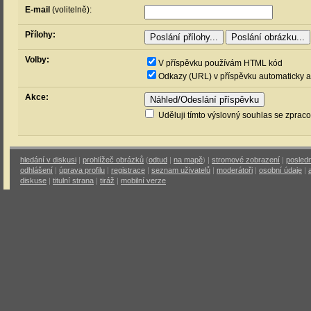
E-mail
(volitelně):
Přílohy:
Volby:
V příspěvku používám HTML kód
Odkazy (URL) v příspěvku automaticky a
Akce:
Uděluji tímto výslovný souhlas se zprac
hledání v diskusi
|
prohlížeč obrázků
(
odtud
|
na mapě
) |
stromové zobrazení
|
posledn
odhlášení
|
úprava profilu
|
registrace
|
seznam uživatelů
|
moderátoři
|
osobní údaje
|
diskuse
|
titulní strana
|
tiráž
|
mobilní verze