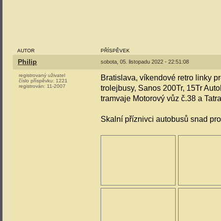
AUTOR
PŘÍSPĚVEK
Philip
sobota, 05. listopadu 2022 - 22:51:08
registrovaný uživatel
Bratislava, víkendové retro linky pr
číslo příspěvku:
1221
registrován:
11-2007
trolejbusy, Sanos 200Tr, 15Tr Au
tramvaje Motorový vůz č.38 a Tatr
Skalní příznivci autobusů snad pr