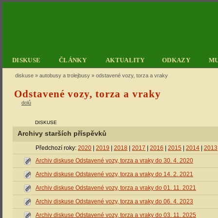
DISKUSE
ČLÁNKY
AKTUALITY
ODKAZY
M
diskuse
»
autobusy a trolejbusy
» odstavené vozy, torza a vraky
Odstavené vozy, torza a vraky
dolů
DISKUSE
Archivy starších příspěvků
Předchozí roky:
2020
|
2019
|
2018
|
2017
|
2016
|
2015
|
2014
|
2013
Archiv diskuse Odstavené vozy, torza a vraky do 30. 4. 2020
Archiv diskuse Odstavené vozy, torza a vraky do 14. 2. 2021
Archiv diskuse Odstavené vozy, torza a vraky do 01. 11. 2021
Archiv diskuse Odstavené vozy, torza a vraky do 06. 4. 2023
Archiv diskuse Odstavené vozy, torza a vraky do 03. 11. 2025