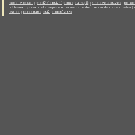
hledání v diskusi
|
prohlížeč obrázků
(
odtud
|
na mapě
) |
stromové zobrazení
|
posledn
odhlášení
|
úprava profilu
|
registrace
|
seznam uživatelů
|
moderátoři
|
osobní údaje
|
diskuse
|
titulní strana
|
tiráž
|
mobilní verze