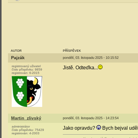
AUTOR
PŘÍSPĚVEK
Pajzák
pondělí, 03. listopadu 2025 - 10:15:52
registrovaný uživatel
Jistě. Odteďka...
číslo příspěvku:
9859
registrován:
6-2015
Martin_zlivský
pondělí, 03. listopadu 2025 - 14:23:54
administrátor
Jako opravdu?
Bych bejval uděl
číslo příspěvku:
75429
registrován:
4-2003