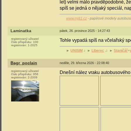
let) velmi málo pravděpodobné, že b
spíš se jedná o nějaký speciál, na
www.mj81.cz
- papírové modely autobusů 
Laminatka
pátek, 26. prosince 2025 - 14:27:43
registrovaný uživatel
Tohle vypadá spíš na včelařský sp
číslo příspěvku:
100
registrován:
1-2025
►
UNISIM
♪ ►
Liberec
♫ ►
Staničář
+
Bagr_poclain
neděle, 29. března 2026 - 22:08:40
registrovaný uživatel
Dnešní nález vraku autobusového
číslo příspěvku:
956
registrován:
2-2009