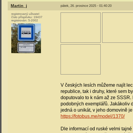
Martin_j
pátek, 26. prosince 2025 - 01:40:20
registrovaný uživatel
číslo příspěvku:
19437
registrován:
5-2002
V českých lesích můžeme najít leco
republice, tak i druhy, které sem b
doputovalo to k nám až ze SSSR. 
podobných exemplářů. Jakákoliv do
jedná o unikát, v jeho domovině j
https://fotobus.me/model/1370/
Dle informací od ruské velmi tajné