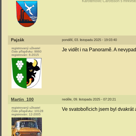
Karotenovič Carotsson s mrkvist
Pajzák
pondělí, 03. listopadu 2025 - 19:03:40
registrovaný uživatel
Je vidět i na Panoramě. A nevypadá
číslo příspěvku:
9860
registrován:
6-2015
Martin_100
neděle, 09. listopadu 2025 - 07:20:21
registrovaný uživatel
Ve svatobořicich jsem byl dvakrát 
číslo příspěvku:
10128
registrován:
12-2005