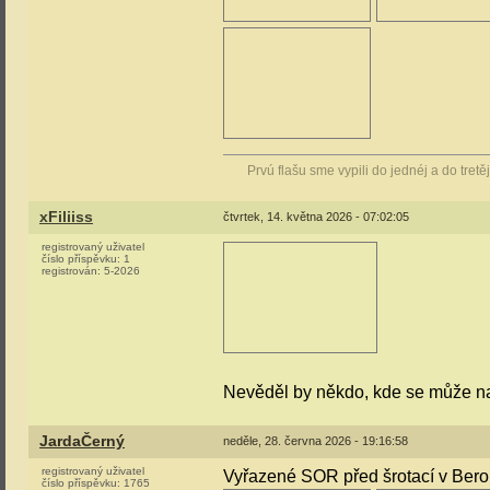
Prvú flašu sme vypili do jednéj a do tretě
xFiliiss
čtvrtek, 14. května 2026 - 07:02:05
registrovaný uživatel
číslo příspěvku:
1
registrován:
5-2026
Nevěděl by někdo, kde se může nac
JardaČerný
neděle, 28. června 2026 - 19:16:58
registrovaný uživatel
Vyřazené SOR před šrotací v Bero
číslo příspěvku:
1765