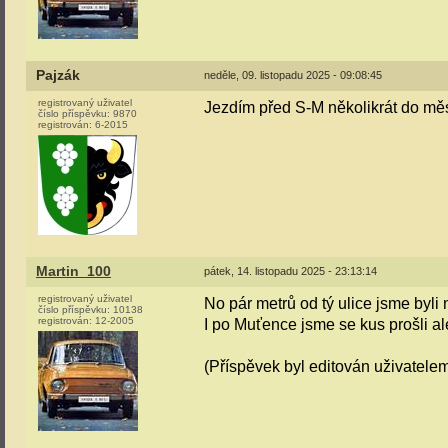
Pajzák
neděle, 09. listopadu 2025 - 09:08:45
registrovaný uživatel
Jezdím před S-M několikrát do měsí
číslo příspěvku:
9870
registrován:
6-2015
Martin_100
pátek, 14. listopadu 2025 - 23:13:14
registrovaný uživatel
No pár metrů od tý ulice jsme byli
číslo příspěvku:
10138
registrován:
12-2005
I po Muťence jsme se kus prošli al
(Příspěvek byl editován uživatele