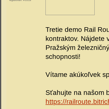
registrován:
4-2018
Tretie demo Rail Rou
kontraktov. Nájdete 
Pražským železničný
schopnosti!
Vítame akúkoľvek sp
Sťahujte na našom b
https://railroute.bit