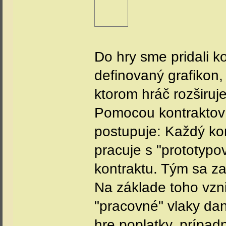
Do hry sme pridali k
definovaný grafikon
ktorom hráč rozširuje
Pomocou kontraktov 
postupuje: Každý kon
pracuje s "prototyp
kontraktu. Tým sa z
Na základe toho vzn
"pracovné" vlaky dan
hre poplatky, prípad