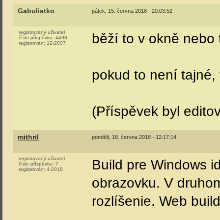
Gabuliatko
pátek, 15. června 2018 - 20:03:52
registrovaný uživatel
běží to v okně nebo
číslo příspěvku:
4498
registrován:
12-2007
pokud to není tajné,
(Příspěvek byl edito
mithril
pondělí, 18. června 2018 - 12:17:14
registrovaný uživatel
Build pre Windows id
číslo příspěvku:
7
registrován:
4-2018
obrazovku. V druho
rozlíšenie. Web buil