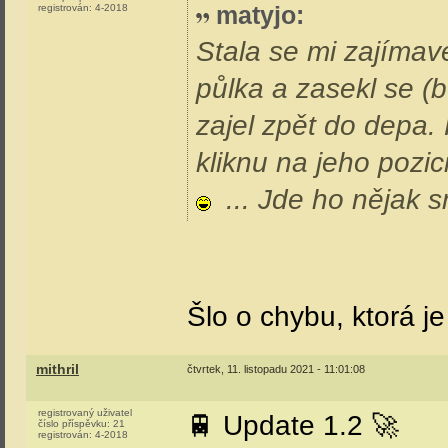
matyjo
:
registrován:
4-2018
Stala se mi zajímavé
půlka a zasekl se (
zajel zpět do depa. 
kliknu na jeho pozi
... Jde ho nějak 
Šlo o chybu, ktorá je
mithril
čtvrtek, 11. listopadu 2021 - 11:01:08
registrovaný uživatel
🚆 Update 1.2 🚀
číslo příspěvku:
21
registrován:
4-2018