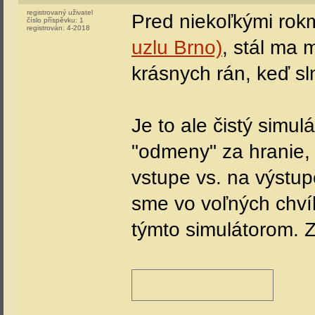
registrovaný uživatel
Pred niekoľkými rok
číslo příspěvku:
1
registrován:
4-2018
uzlu Brno)
, stál ma 
krásnych rán, keď sl
Je to ale čistý simul
"odmeny" za hranie, 
vstupe vs. na výstu
sme vo voľných chvíľ
týmto simulátorom. Z