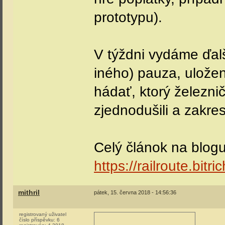
prototypu).
V týždni vydáme ďal
iného) pauza, uložen
hádať, ktorý železn
zjednodušili a zakresli
Celý článok na blogu
https://railroute.bit
mithril
pátek, 15. června 2018 - 14:56:36
registrovaný uživatel
číslo příspěvku:
6