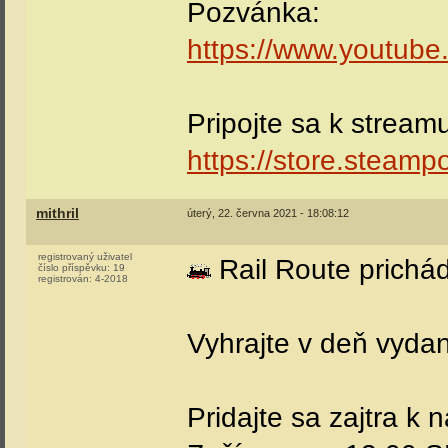
Pozvánka:
https://www.youtub
Pripojte sa k strea
https://store.steam
mithril
úterý, 22. června 2021 - 18:08:12
registrovaný uživatel
Rail Route prichád
číslo příspěvku:
19
registrován:
4-2018
Vyhrajte v deň vyda
Pridajte sa zajtra k