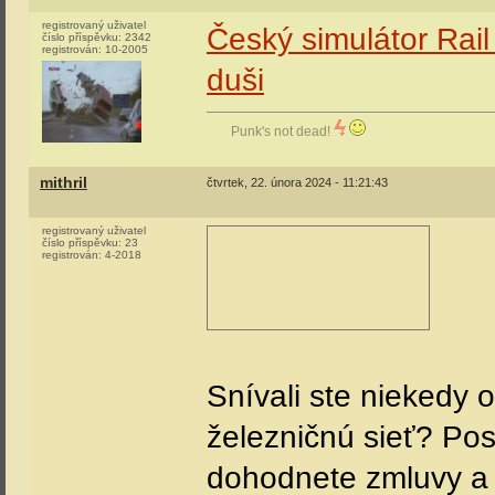
registrovaný uživatel
Český simulátor Rail
číslo příspěvku:
2342
registrován:
10-2005
duši
Punk's not dead!
mithril
čtvrtek, 22. února 2024 - 11:21:43
registrovaný uživatel
číslo příspěvku:
23
registrován:
4-2018
Snívali ste niekedy 
železničnú sieť? Post
dohodnete zmluvy a 