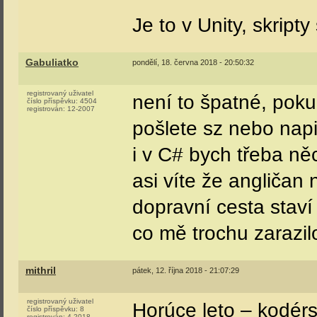
Je to v Unity, skripty
Gabuliatko
pondělí, 18. června 2018 - 20:50:32
registrovaný uživatel
není to špatné, poku
číslo příspěvku:
4504
registrován:
12-2007
pošlete sz nebo napi
i v C# bych třeba ně
asi víte že angličan
dopravní cesta staví 
co mě trochu zarazilo
mithril
pátek, 12. října 2018 - 21:07:29
registrovaný uživatel
Horúce leto – kodérs
číslo příspěvku:
8
registrován:
4-2018