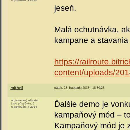
jeseň.
Malá ochutnávka, a
kampane a stavania 
https://railroute.bitri
content/uploads/2018
mithril
pátek, 23. listopadu 2018 - 18:30:26
registrovaný uživatel
Ďalšie demo je vonk
číslo příspěvku:
9
registrován:
4-2018
kampaňový mód – tot
Kampaňový mód je zat