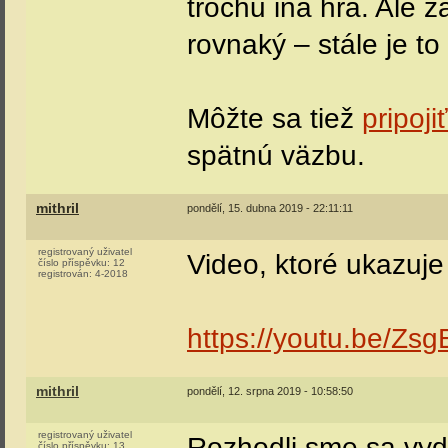
trochu iná hra. Ale 
rovnaký – stále je t
Môžte sa tiež
pripoji
spätnú väzbu.
mithril
pondělí, 15. dubna 2019 - 22:11:11
registrovaný uživatel
Video, ktoré ukazuje
číslo příspěvku:
12
registrován:
4-2018
https://youtu.be/Z
mithril
pondělí, 12. srpna 2019 - 10:58:50
registrovaný uživatel
Rozhodli sme sa vyd
číslo příspěvku:
13