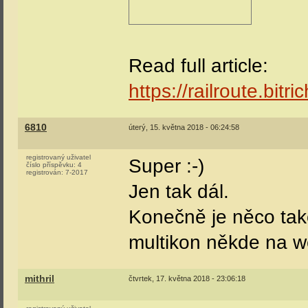
Read full article:
https://railroute.bit
6810
úterý, 15. května 2018 - 06:24:58
registrovaný uživatel
Super :-)
číslo příspěvku:
4
registrován:
7-2017
Jen tak dál.
Konečně je něco tak
multikon někde na we
mithril
čtvrtek, 17. května 2018 - 23:06:18