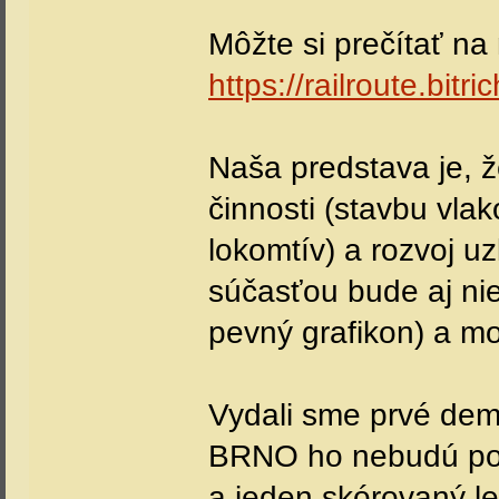
Môžte si prečítať na
https://railroute.bitric
Naša predstava je, 
činnosti (stavbu vla
lokomtív) a rozvoj uz
súčasťou bude aj ni
pevný grafikon) a mo
Vydali sme prvé demo
BRNO ho nebudú potre
a jeden skórovaný le