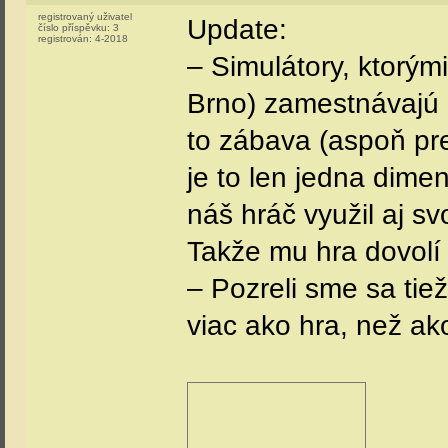
registrovaný uživatel
Update:
číslo příspěvku:
3
registrován:
4-2018
– Simulátory, ktorými
Brno) zamestnávajú 
to zábava (aspoň pr
je to len jedna dime
náš hráč využil aj sv
Takže mu hra dovolí 
– Pozreli sme sa tie
viac ako hra, než ak