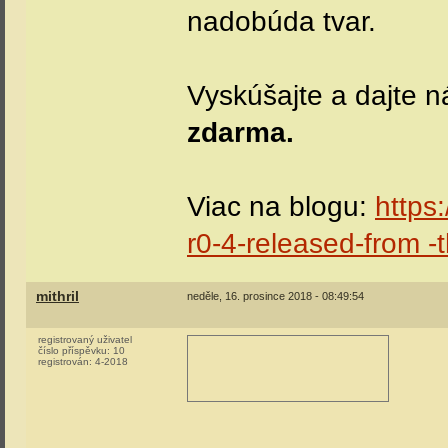
nadobúda tvar.
Vyskúšajte a dajte 
zdarma.
Viac na blogu:
https:
r0-4-released-from -
mithril
neděle, 16. prosince 2018 - 08:49:54
registrovaný uživatel
číslo příspěvku:
10
registrován:
4-2018