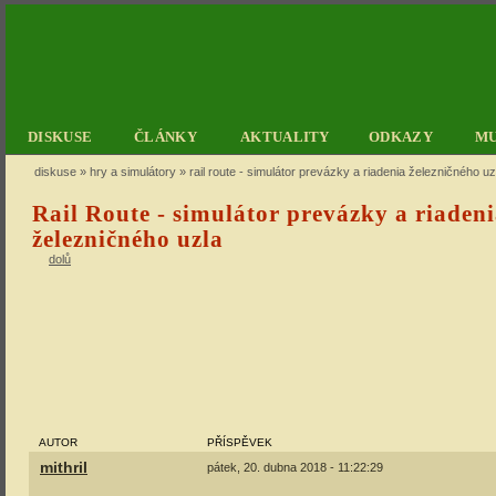
DISKUSE
ČLÁNKY
AKTUALITY
ODKAZY
M
diskuse
»
hry a simulátory
» rail route - simulátor prevázky a riadenia železničného uz
Rail Route - simulátor prevázky a riaden
železničného uzla
dolů
AUTOR
PŘÍSPĚVEK
mithril
pátek, 20. dubna 2018 - 11:22:29