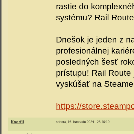
rastie do komplexné
systému? Rail Route
Dnešok je jeden z na
profesionálnej kariér
posledných šesť rok
prístupu! Rail Route j
vyskúšať na Steame
https://store.steam
Kaarfii
sobota, 16. listopadu 2024 - 23:40:10