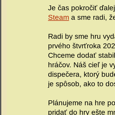
Je čas pokročiť ďalej
Steam
a sme radi, ž
Radi by sme hru vyd
prvého štvrťroka 2021
Chceme dodať stabil
hráčov. Náš cieľ je v
dispečera, ktorý bu
je spôsob, ako to do
Plánujeme na hre po
pridať do hry ešte m