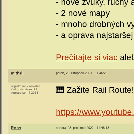
- nové zvuky, ruchy 
- 2 nové mapy
- mnoho drobných vy
- a oprava najstarše
Prečítajte si viac
ale
mithril
pátek, 26. listopadu 2021 - 11:46:28
registrovaný uživatel
🎹 Zažite Rail Route!
číslo příspěvku:
22
registrován:
4-2018
https://www.youtu
Ross
sobota, 03. prosince 2022 - 14:48:13