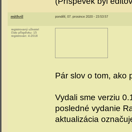
(Příspěvek byl editov
mithril
pondělí, 07. prosince 2020 - 23:53:57
registrovaný uživatel
číslo příspěvku:
15
registrován:
4-2018
Pár slov o tom, ako 
Vydali sme verziu 0
posledné vydanie Ra
aktualizácia označuje