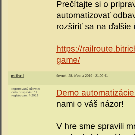
Prečítajte si o prip
automatizovať odbav
rozšíriť sa na ďalšie
https://railroute.bit
game/
mithril
čtvrtek, 28. března 2019 - 21:09:41
registrovaný uživatel
Demo automatizácie 
číslo příspěvku:
11
registrován:
4-2018
nami o váš názor!
V hre sme spravili m