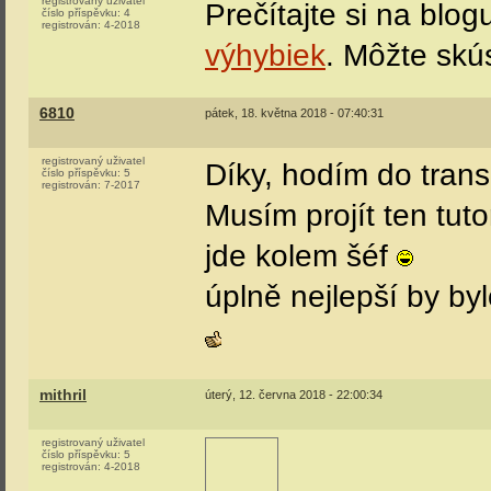
registrovaný uživatel
Prečítajte si na blog
číslo příspěvku:
4
registrován:
4-2018
výhybiek
. Môžte skú
6810
pátek, 18. května 2018 - 07:40:31
registrovaný uživatel
Díky, hodím do trans
číslo příspěvku:
5
registrován:
7-2017
Musím projít ten tuto
jde kolem šéf
úplně nejlepší by byl
mithril
úterý, 12. června 2018 - 22:00:34
registrovaný uživatel
číslo příspěvku:
5
registrován:
4-2018