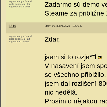
registrovaný uživatel
Zadarmo sú demo ver
číslo příspěvku:
16
registrován:
4-2018
Steame za približne
6810
úterý, 06. dubna 2021 - 19:26:32
registrovaný uživatel
Zdar,
číslo příspěvku:
12
registrován:
7-2017
jsem si to rozje**l
V nasavení jsem spo
se všechno přibížilo
jsem dal rozlišení 8
nic nedělá.
Prosím o nějakou rad