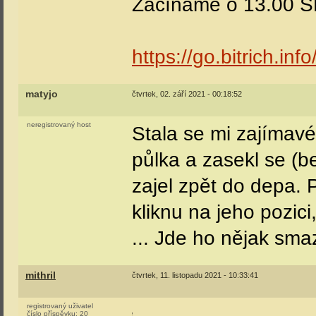
Začíname o 13.00 
https://go.bitrich.in
matyjo
čtvrtek, 02. září 2021 - 00:18:52
neregistrovaný host
Stala se mi zajímavé 
půlka a zasekl se (b
zajel zpět do depa. P
kliknu na jeho pozic
... Jde ho nějak sma
mithril
čtvrtek, 11. listopadu 2021 - 10:33:41
registrovaný uživatel
číslo příspěvku:
20