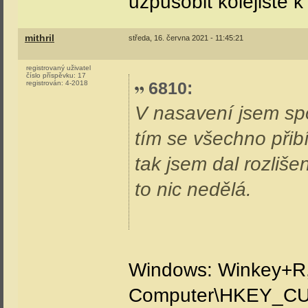
uzpůsobit kolejiště
mithril
středa, 16. června 2021 - 11:45:21
registrovaný uživatel
číslo příspěvku:
17
6810
:
registrován:
4-2018
V nasavení jsem spo
tím se všechno přibí
tak jsem dal rozliš
to nic nedělá.
Windows: Winkey+R, s
Computer\HKEY_CU