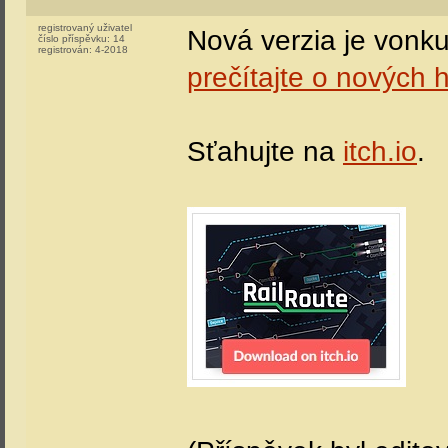
registrovaný uživatel
Nová verzia je vonku
číslo příspěvku:
14
registrován:
4-2018
prečítajte o nových 
Sťahujte na
itch.io
.