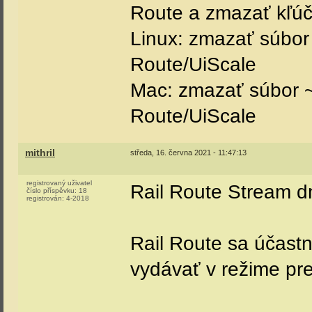
Route a zmazať kľúč
Linux: zmazať súbor ~
Route/UiScale
Mac: zmazať súbor ~/
Route/UiScale
mithril
středa, 16. června 2021 - 11:47:13
registrovaný uživatel
Rail Route Stream d
číslo příspěvku:
18
registrován:
4-2018
Rail Route sa účast
vydávať v režime pr