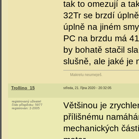
tak to omezují a ta
32Tr se brzdí úplně
úplně na jiném smys
PC na brzdu má 414
by bohatě stačil sl
slušně, ale jaké je 
Makrelu neumeješ.
Trollino_15
středa, 21. října 2020 - 20:32:05
registrovaný uživatel
Většinou je zrychl
číslo příspěvku:
5977
registrován:
2-2005
přílišnému namáhán
mechanických částí