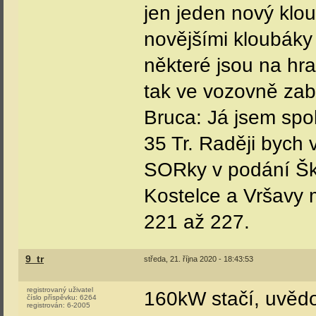
jen jeden nový kloub
novějšími kloubáky
některé jsou na hra
tak ve vozovně zab
Bruca: Já jsem spo
35 Tr. Raději bych 
SORky v podání Ško
Kostelce a Vršavy
221 až 227.
9_tr
středa, 21. října 2020 - 18:43:53
registrovaný uživatel
160kW stačí, uvědo
číslo příspěvku:
6264
registrován:
6-2005