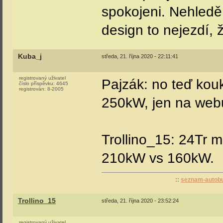
spokojeni. Nehledě 
design to nejezdí, 
Kuba_j
středa, 21. října 2020 - 22:11:41
registrovaný uživatel
Pajzák: no teď ko
číslo příspěvku:
4645
registrován:
8-2005
250kW, jen na we
Trollino_15: 24Tr m
210kW vs 160kW.
::
seznam-autobu
Trollino_15
středa, 21. října 2020 - 23:52:24
registrovaný uživatel