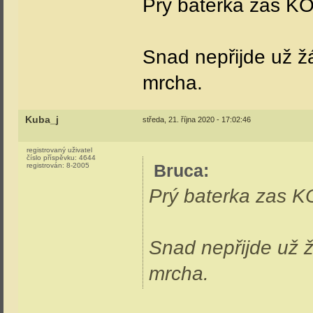
Prý baterka zas KO
Snad nepřijde už žá
mrcha.
Kuba_j
středa, 21. října 2020 - 17:02:46
registrovaný uživatel
číslo příspěvku:
4644
Bruca
:
registrován:
8-2005
Prý baterka zas K
Snad nepřijde už ž
mrcha.