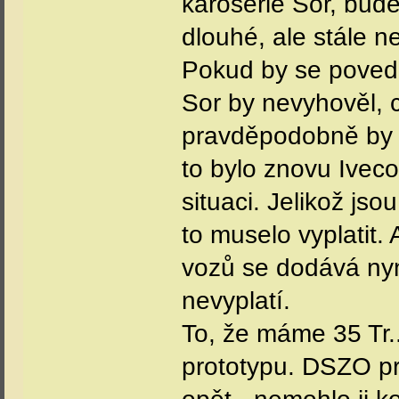
karoserie Sor, bude
dlouhé, ale stále ne
Pokud by se povedl
Sor by nevyhověl, c
pravděpodobně by s
to bylo znovu Ive
situaci. Jelikož js
to muselo vyplatit. 
vozů se dodává nyní 
nevyplatí.
To, že máme 35 Tr..
prototypu. DSZO pr