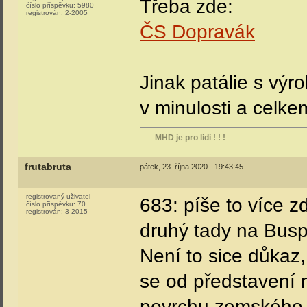
Třeba zde:
číslo příspěvku:
5980
registrován:
2-2005
ČS Dopravák
Jinak patálie s výr
v minulosti a celke
MHD je pro lidi ! ! !
frutabruta
pátek, 23. října 2020 - 19:43:45
registrovaný uživatel
683: píše to více z
číslo příspěvku:
70
registrován:
3-2015
druhý tady na Busp
Není to sice důkaz,
se od představení 
povrchu zemského. 