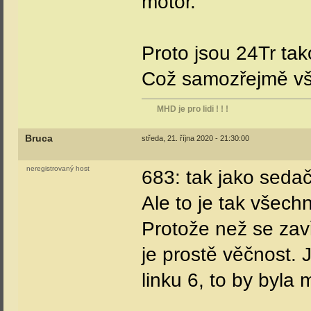
motor.
Proto jsou 24Tr tako
Což samozřejmě vš
MHD je pro lidi ! ! !
Bruca
středa, 21. října 2020 - 21:30:00
neregistrovaný host
683: tak jako sedačk
Ale to je tak všec
Protože než se zavř
je prostě věčnost. 
linku 6, to by byla 