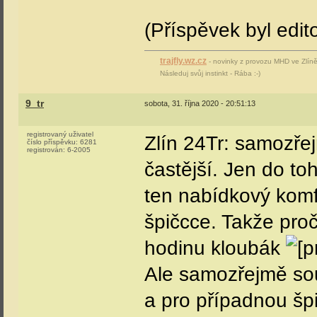
(Příspěvek byl edit
trajfly.wz.cz
- novinky z provozu MHD ve Zlíně 
Následuj svůj instinkt - Rába :-)
9_tr
sobota, 31. října 2020 - 20:51:13
registrovaný uživatel
Zlín 24Tr: samozřej
číslo příspěvku:
6281
registrován:
6-2005
častější. Jen do to
ten nabídkový komfo
špičcce. Takže proč
hodinu kloubák
Ale samozřejmě sou
a pro případnou šp