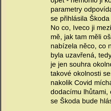
opět - nemohlo ji k
parametry odpovídaj
se přihlásila Škoda
No co, Iveco ji mez
mě, jak tam měli o
nabízela něco, co n
byla uzavřená, tedy
je jen souhra okol
takové okolnosti se
nakolik Covid míchá
dodacímu lhůtami, c
se Škoda bude hlás