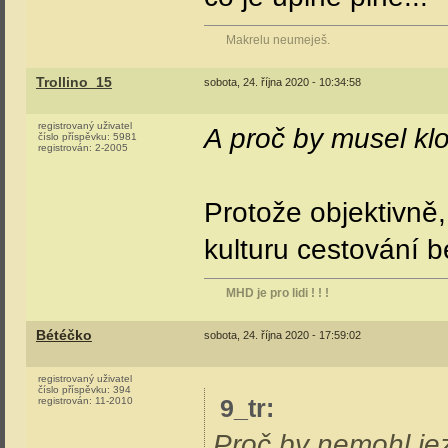
Makrelu neumeješ.
Trollino_15
sobota, 24. října 2020 - 10:34:58
registrovaný uživatel
A proč by musel kl
číslo příspěvku:
5981
registrován:
2-2005
Protože objektivně
kulturu cestování be
MHD je pro lidi ! ! !
Bétéčko
sobota, 24. října 2020 - 17:59:02
registrovaný uživatel
číslo příspěvku:
394
9_tr
:
registrován:
11-2010
Proč by nemohl jezd