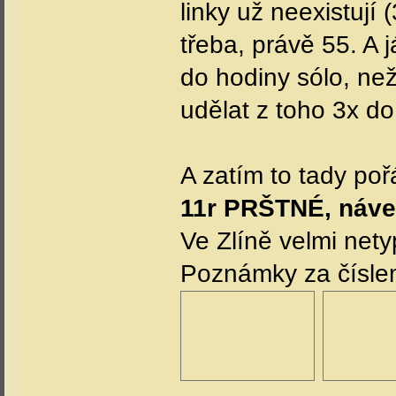
linky už neexistují
třeba, právě 55. A 
do hodiny sólo, ne
udělat z toho 3x do
A zatím to tady po
11r PRŠTNÉ, náv
Ve Zlíně velmi nety
Poznámky za číslem,