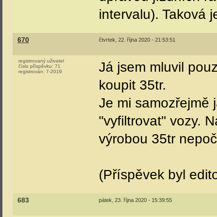
intervalu). Taková 
670
čtvrtek, 22. října 2020 - 21:53:51
registrovaný uživatel
Já jsem mluvil po
číslo příspěvku:
71
registrován:
7-2019
koupit 35tr.
Je mi samozřejmě j
"vyfiltrovat" vozy.
výrobou 35tr nepoč
(Příspěvek byl edit
683
pátek, 23. října 2020 - 15:39:55