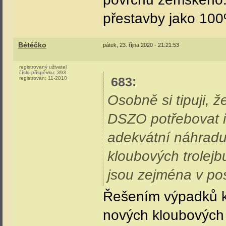
přestavby jako 100
Bétéčko
pátek, 23. října 2020 - 21:21:53
registrovaný uživatel
číslo příspěvku:
393
683
:
registrován:
11-2010
Osobně si tipuji,
DSZO potřebovat i
adekvátní náhradu
kloubových trolejb
jsou zejména v po
Řešením výpadků k
nových kloubových 