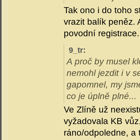
Tak ono i do toho s
vrazit balík peněz. 
povodní registrace.
9_tr
:
A proč by musel k
nemohl jezdit i v s
gapomnel, my jsme 
co je úplně plné...
Ve Zlíně už neexist
vyžadovala KB vůz.
ráno/odpoledne, a 