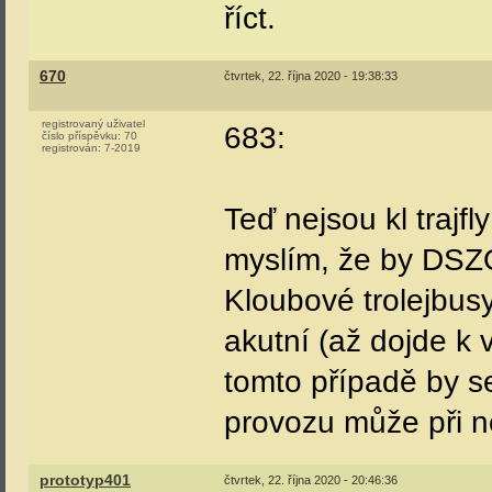
říct.
670
čtvrtek, 22. října 2020 - 19:38:33
registrovaný uživatel
683:
číslo příspěvku:
70
registrován:
7-2019
Teď nejsou kl trajfl
myslím, že by DSZ
Kloubové trolejbus
akutní (až dojde k
tomto případě by se 
provozu může při ne
prototyp401
čtvrtek, 22. října 2020 - 20:46:36