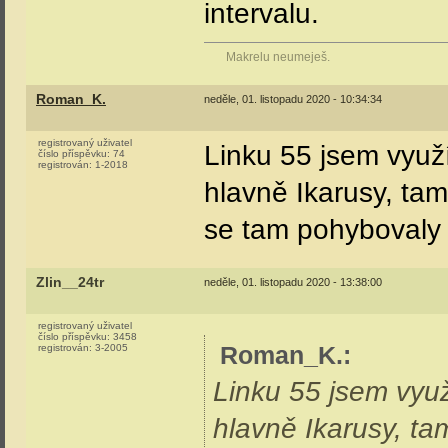
intervalu.
Makrelu neumeješ.
Roman_K.
neděle, 01. listopadu 2020 - 10:34:34
registrovaný uživatel
Linku 55 jsem využí
číslo příspěvku:
74
registrován:
1-2018
hlavně Ikarusy, ta
se tam pohybovaly s
Zlin__24tr
neděle, 01. listopadu 2020 - 13:38:00
registrovaný uživatel
číslo příspěvku:
3458
Roman_K.
:
registrován:
3-2005
Linku 55 jsem využ
hlavně Ikarusy, t