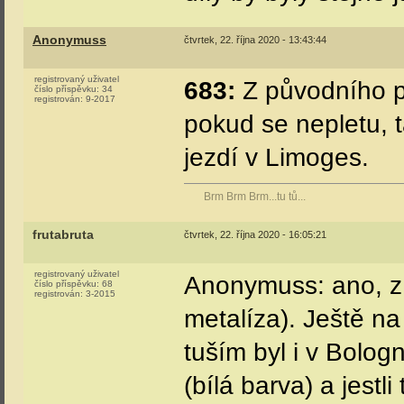
Anonymuss
čtvrtek, 22. října 2020 - 13:43:44
registrovaný uživatel
683:
Z původního pr
číslo příspěvku:
34
registrován:
9-2017
pokud se nepletu, t
jezdí v Limoges.
Brm Brm Brm...tu tů...
frutabruta
čtvrtek, 22. října 2020 - 16:05:21
registrovaný uživatel
Anonymuss: ano, z 
číslo příspěvku:
68
registrován:
3-2015
metalíza). Ještě na
tuším byl i v Bolog
(bílá barva) a jestli