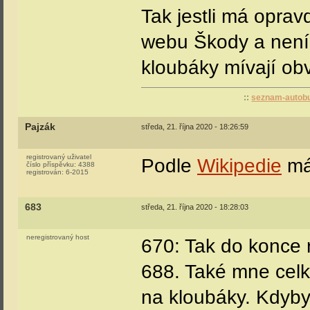
Tak jestli má opra
webu Škody a není t
kloubáky mívají ob
::
seznam-autobu
Pajzák
středa, 21. října 2020 - 18:26:59
registrovaný uživatel
Podle
Wikipedie
má
číslo příspěvku:
4388
registrován:
6-2015
683
středa, 21. října 2020 - 18:28:03
neregistrovaný host
670: Tak do konce 
688. Také mne cel
na kloubáky. Kdyby