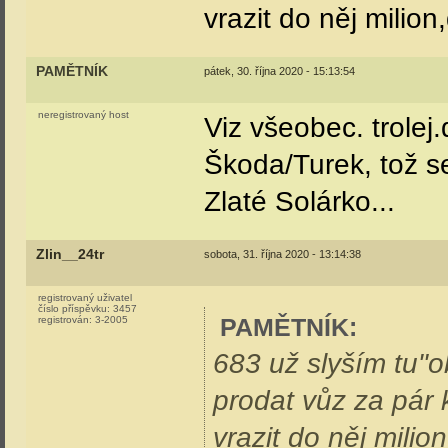
vrazit do něj milion,
PAMĚTNÍK
pátek, 30. října 2020 - 15:13:54
neregistrovaný host
Viz všeobec. trolej
Škoda/Turek, tož s
Zlaté Solárko...
Zlin__24tr
sobota, 31. října 2020 - 13:14:38
registrovaný uživatel
číslo příspěvku:
3457
PAMĚTNÍK
:
registrován:
3-2005
683 už slyším tu"o
prodat vůz za pár 
vrazit do něj milion