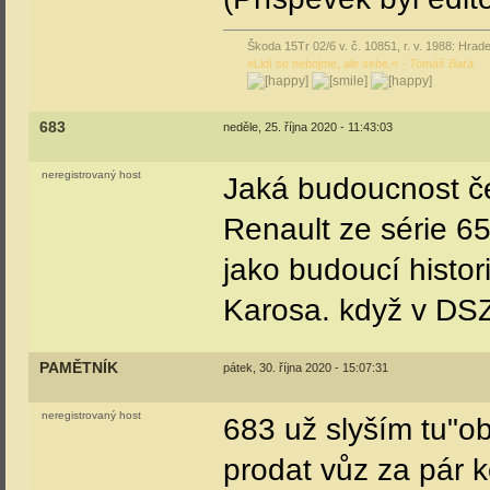
Škoda 15Tr 02/6 v. č. 10851, r. v. 1988: Hrade
»Lidí se nebojme, ale sebe.« -
Tomáš Baťa
683
neděle, 25. října 2020 - 11:43:03
neregistrovaný host
Jaká budoucnost če
Renault ze série 6
jako budoucí histor
Karosa. když v DSZ
PAMĚTNÍK
pátek, 30. října 2020 - 15:07:31
neregistrovaný host
683 už slyším tu"o
prodat vůz za pár k