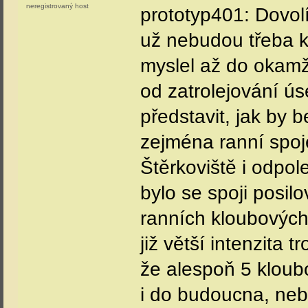
neregistrovaný host
prototyp401: Dovol
už nebudou třeba k
myslel až do okamž
od zatrolejování ú
představit, jak by 
zejména ranní spoje
Štěrkoviště i odpol
bylo se spoji posil
ranních kloubovýc
již větší intenzita 
že alespoň 5 klou
i do budoucna, neb