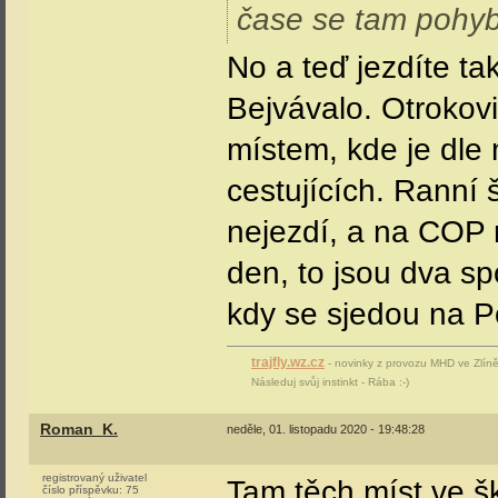
čase se tam pohybo
No a teď jezdíte ta
Bejvávalo. Otrokovi
místem, kde je dle
cestujících. Ranní 
nejezdí, a na COP n
den, to jsou dva sp
kdy se sjedou na P
trajfly.wz.cz
- novinky z provozu MHD ve Zlíně 
Následuj svůj instinkt - Rába :-)
Roman_K.
neděle, 01. listopadu 2020 - 19:48:28
registrovaný uživatel
Tam těch míst ve šk
číslo příspěvku:
75