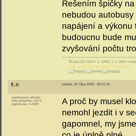
Řešením špičky na 
nebudou autobusy v
napájení a výkonu t
budoucnu bude muse
zvyšování počtu tro
Škoda 15Tr 02/6 v. č. 10851, r. v. 1988: Hrade
»Lidí se nebojme, ale sebe.« -
Tomáš Baťa
9_tr
sobota, 24. října 2020 - 08:21:16
registrovaný uživatel
A proč by musel kl
číslo příspěvku:
6270
registrován:
6-2005
nemohl jezdit i v se
gapomnel, my jsme 
co je úplně plné...