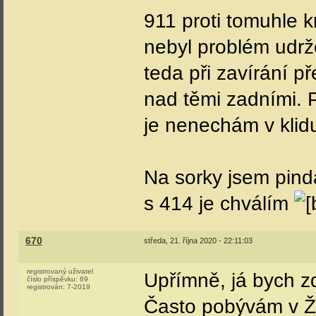
911 proti tomuhle 
nebyl problém udrže
teda při zavírání p
nad těmi zadními. 
je nenechám v klidu
Na sorky jsem pind
s 414 je chválím
670
středa, 21. října 2020 - 22:11:03
registrovaný uživatel
Upřímně, já bych zd
číslo příspěvku:
69
registrován:
7-2019
Často pobývám v Žil