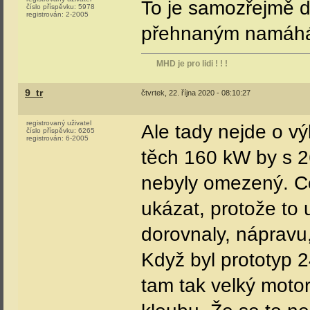
To je samozřejmě da
číslo příspěvku:
5978
registrován:
2-2005
přehnaným namáh
MHD je pro lidi ! ! !
9_tr
čtvrtek, 22. října 2020 - 08:10:27
registrovaný uživatel
Ale tady nejde o v
číslo příspěvku:
6265
registrován:
6-2005
těch 160 kW by s 26
nebyly omezený. C
ukázat, protože to 
dorovnaly, nápravu,
Když byl prototyp 24
tam tak velký motor 