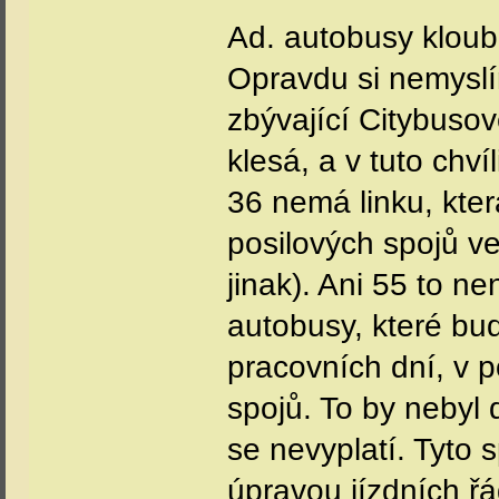
Ad. autobusy kloub
Opravdu si nemyslí
zbývající Citybuso
klesá, a v tuto chv
36 nemá linku, kter
posilových spojů ve
jinak). Ani 55 to n
autobusy, které bud
pracovních dní, v 
spojů. To by nebyl 
se nevyplatí. Tyto s
úpravou jízdních ř