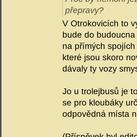
přepravy?
V Otrokovicích to 
bude do budoucna ř
na přímých spojích
které jsou skoro no
dávaly ty vozy smy
Jo u trolejbusů je 
se pro kloubáky urč
odpovědná místa n
(Příspěvek byl edi