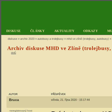
DISKUSE
ČLÁNKY
AKTUALITY
ODKAZY
M
diskuse
»
archiv 2020
»
autobusy a trolejbusy
»
mhd ve zlíně (trolejbusy, autobusy)
» 
Archiv diskuse MHD ve Zlíně (trolejbusy,
dolů
AUTOR
PŘÍSPĚVEK
Bruca
středa, 21. října 2020 - 15:17:44
neregistrovaný host