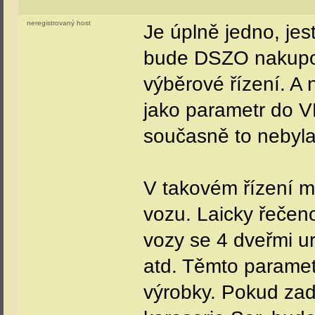
neregistrovaný host
Je úplně jedno, je
bude DSZO nakupova
výběrové řízení. A 
jako parametr do V
současně to nebyla
V takovém řízení 
vozu. Laicky řeče
vozy se 4 dveřmi ur
atd. Těmto paramet
výrobky. Pokud za