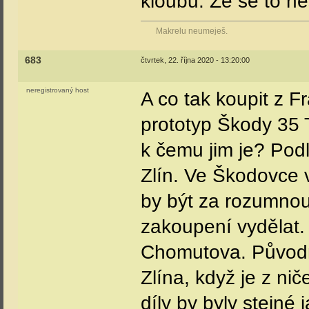
kloubu. Že se to ne
Makrelu neumeješ.
683
čtvrtek, 22. října 2020 - 13:20:00
neregistrovaný host
A co tak koupit z Fr
prototyp Škody 35 T
k čemu jim je? Podl
Zlín. Ve Škodovce v
by být za rozumno
zakoupení vydělat. 
Chomutova. Původně
Zlína, když je z ni
díly by byly stejné 