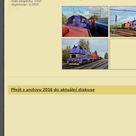
číslo příspěvku:
1332
registrován:
4-2005
Přejít z archivu 2016 do aktuální diskuse