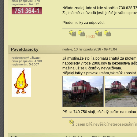
číslo příspěvku:
370
registrován:
6-2012
Někdo znalej, kdo ví kde skončila 730 628 T
Zajímá mě z důvodů jestli ještě je vůbec provo
Předem díky za odpověd.
Flickr
Paveldacicky
neděle, 13. listopadu 2016 - 09:43:04
registrovaný uživatel
Já myslím,že stojí a pomalu chátrá za plotem
číslo příspěvku:
4709
naposledy v roce 2008,kdy ta lokomotiva ješt
registrován:
5-2007
mašina už se u čističky nevyužívala.
Nějaký fotky z provozu mám,tak můžu poslat.
PS.-ta 740 750 stojí ještě dýl,tuším na ruplou
Jsem bílý,nevěřící,heterosexuální 