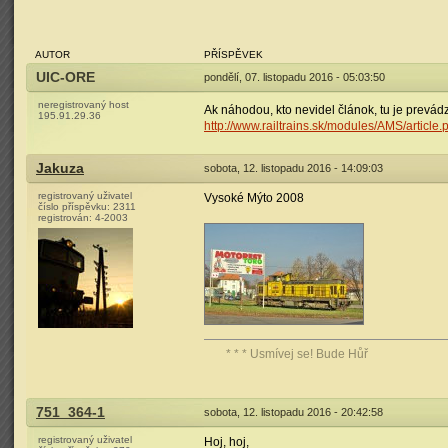
AUTOR
PŘÍSPĚVEK
UIC-ORE
pondělí, 07. listopadu 2016 - 05:03:50
neregistrovaný host
Ak náhodou, kto nevidel článok, tu je prevá
195.91.29.36
http://www.railtrains.sk/modules/AMS/article
Jakuza
sobota, 12. listopadu 2016 - 14:09:03
registrovaný uživatel
Vysoké Mýto 2008
číslo příspěvku:
2311
registrován:
4-2003
* * * Usmívej se! Bude Hůř
751_364-1
sobota, 12. listopadu 2016 - 20:42:58
registrovaný uživatel
Hoj, hoj,