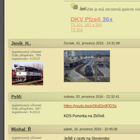
Zde je má skromná galerie s
DKV Plzeň
36x
TS 301, 302 a 304
TS 303
Jeník_H..
čtvrtek, 01. prosince 2016 - 14:31:08
registrovaný uživatel
číslo příspěvku:
789
registrován:
3-2015
PeMi
sobota, 03. prosince 2016 - 22:32:41
registrovaný uživatel
https://youtu.be/qSKdGmfQDSs
číslo příspěvku:
697
registrován:
9-2013
KDS Ponorka na Zličíně.
Michal_Ř
pátek, 16. prosince 2016 - 10:45:06
registrovaný uživatel
Ještě z cesty na Slovensko: