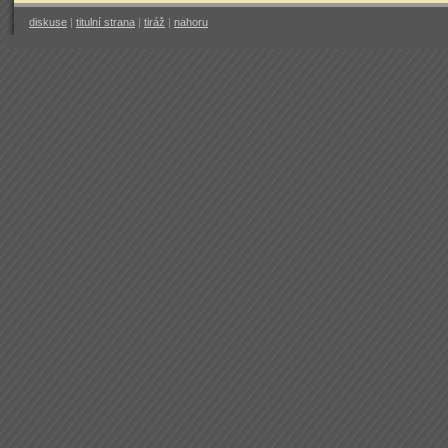
diskuse
|
titulní strana
|
tiráž
|
nahoru