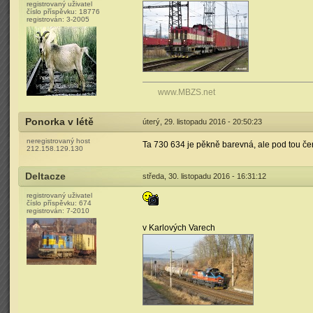
registrovaný uživatel
číslo příspěvku:
18776
registrován:
3-2005
www.MBZS.net
Ponorka v létě
úterý, 29. listopadu 2016 - 20:50:23
neregistrovaný host
Ta 730 634 je pěkně barevná, ale pod tou če
212.158.129.130
Deltacze
středa, 30. listopadu 2016 - 16:31:12
registrovaný uživatel
číslo příspěvku:
674
registrován:
7-2010
v Karlových Varech