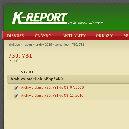
DISKUSE
ČLÁNKY
AKTUALITY
ODKAZY
M
diskuse k-report
»
archiv 2016
»
železnice
» 730, 731
730, 731
dolů
DISKUSE
Archivy starších příspěvků
Archiv diskuse 730, 731 do 03. 07. 2016
Archiv diskuse 730, 731 do 03. 11. 2016