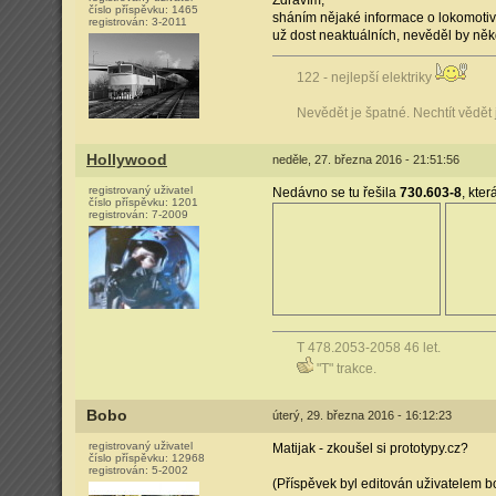
Zdravím,
číslo příspěvku:
1465
sháním nějaké informace o lokomotiv
registrován:
3-2011
už dost neaktuálních, nevěděl by něk
122 - nejlepší elektriky
Nevědět je špatné. Nechtít vědět
Hollywood
neděle, 27. března 2016 - 21:51:56
registrovaný uživatel
Nedávno se tu řešila
730.603-8
, kte
číslo příspěvku:
1201
registrován:
7-2009
T 478.2053-2058 46 let.
"T" trakce.
Bobo
úterý, 29. března 2016 - 16:12:23
registrovaný uživatel
Matijak - zkoušel si prototypy.cz?
číslo příspěvku:
12968
registrován:
5-2002
(Příspěvek byl editován uživatelem b