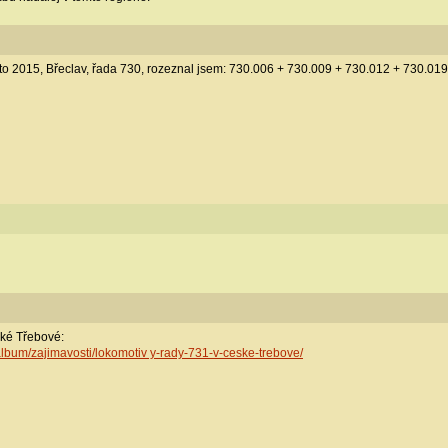
to 2015, Břeclav, řada 730, rozeznal jsem: 730.006 + 730.009 + 730.012 + 730.019. 
ké Třebové:
oalbum/zajimavosti/lokomotiv y-rady-731-v-ceske-trebove/