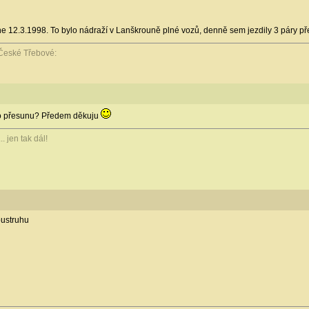
 12.3.1998. To bylo nádraží v Lanškrouně plné vozů, denně sem jezdily 3 páry přes
v České Třebové:
po přesunu? Předem děkuju
. jen tak dál!
oustruhu