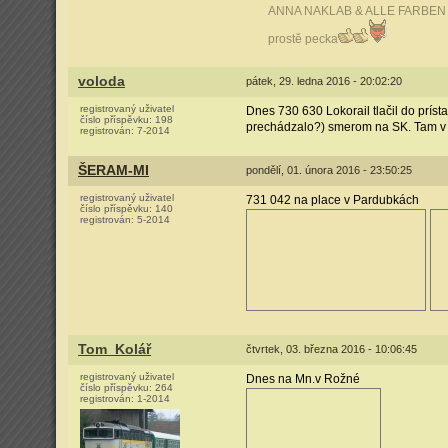
ANNA NAKLAB & ALLE FARBEN
prostě pecka
voloda
pátek, 29. ledna 2016 - 20:02:20
registrovaný uživatel
Dnes 730 630 Lokorail tlačil do prís
číslo příspěvku:
198
prechádzalo?) smerom na SK. Tam v 
registrován:
7-2014
ŠERAM-MI
pondělí, 01. února 2016 - 23:50:25
registrovaný uživatel
731 042 na place v Pardubkách
číslo příspěvku:
140
registrován:
5-2014
Tom_Kolář
čtvrtek, 03. března 2016 - 10:06:45
registrovaný uživatel
Dnes na Mn.v Rožné
číslo příspěvku:
264
registrován:
1-2014