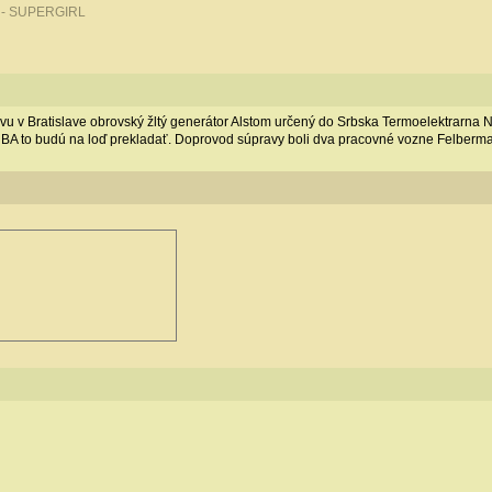
 - SUPERGIRL
tavu v Bratislave obrovský žltý generátor Alstom určený do Srbska Termoelektrarna 
BA to budú na loď prekladať. Doprovod súpravy boli dva pracovné vozne Felberma