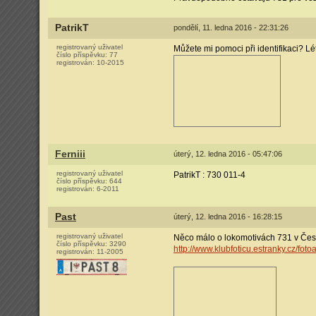
PatrikT
pondělí, 11. ledna 2016 - 22:31:26
registrovaný uživatel
Můžete mi pomoci při identifikaci? Lé
číslo příspěvku:
77
registrován:
10-2015
Ferniii
úterý, 12. ledna 2016 - 05:47:06
registrovaný uživatel
PatrikT : 730 011-4
číslo příspěvku:
644
registrován:
6-2011
Past
úterý, 12. ledna 2016 - 16:28:15
registrovaný uživatel
Něco málo o lokomotivách 731 v Čes
číslo příspěvku:
3290
http://www.klubfoticu.estranky.cz/fot
registrován:
11-2005