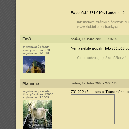
Ex poličská 731.010 v Lanškrouně dne
Internetové stránky o železnici 
www.klubfoticu.estranky.cz
Em3
neděle, 17. ledna 2016 - 19:45:59
registrovaný uživatel
Nemá někdo aktuální foto 731.018 
číslo příspěvku:
678
registrován:
1-2010
Co se sešrotuje, už se těžko vrátí..
Manemb
neděle, 17. ledna 2016 - 22:07:13
registrovaný uživatel
731 032 při posunu s "Ešusem" na s
číslo příspěvku:
17965
registrován:
3-2005