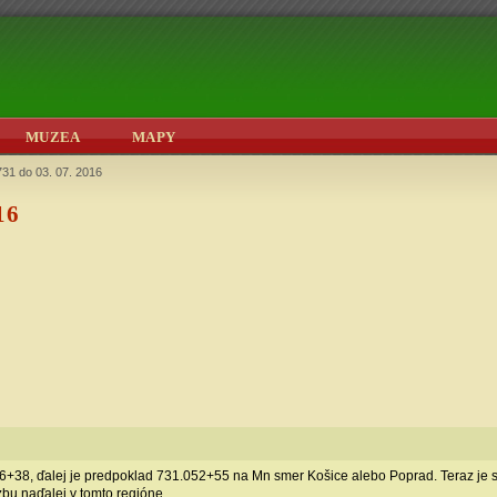
MUZEA
MAPY
731 do 03. 07. 2016
16
+38, ďalej je predpoklad 731.052+55 na Mn smer Košice alebo Poprad. Teraz je s
u naďalej v tomto regióne.