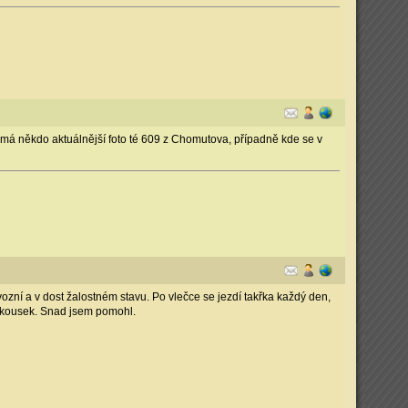
má někdo aktuálnější foto té 609 z Chomutova, případně kde se v
vozní a v dost žalostném stavu. Po vlečce se jezdí takřka každý den,
jí kousek. Snad jsem pomohl.