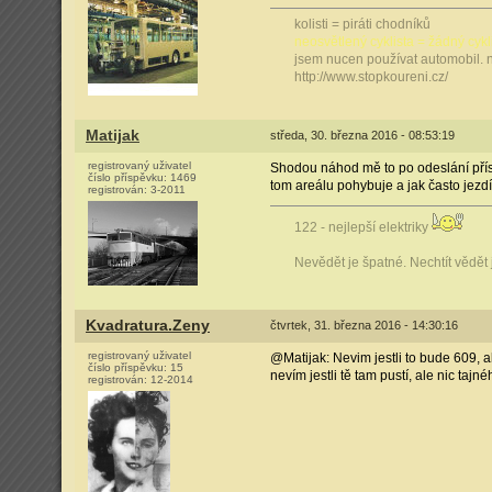
kolisti = piráti chodníků
neosvětlený cyklista = žádný cykl
jsem nucen používat automobil. 
http://www.stopkoureni.cz/
Matijak
středa, 30. března 2016 - 08:53:19
registrovaný uživatel
Shodou náhod mě to po odeslání přís
číslo příspěvku:
1469
tom areálu pohybuje a jak často jezdí
registrován:
3-2011
122 - nejlepší elektriky
Nevědět je špatné. Nechtít vědět
Kvadratura.Zeny
čtvrtek, 31. března 2016 - 14:30:16
registrovaný uživatel
@Matijak: Nevim jestli to bude 609, a
číslo příspěvku:
15
nevím jestli tě tam pustí, ale nic ta
registrován:
12-2014