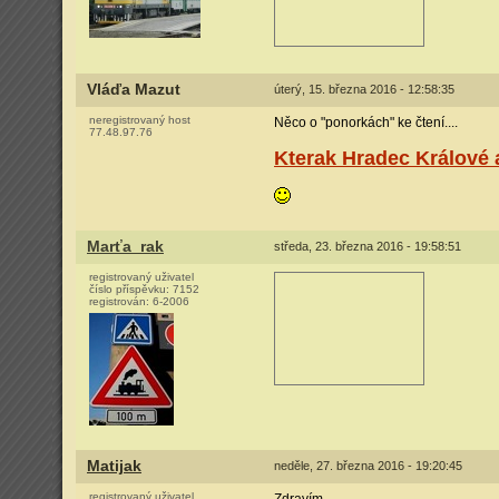
Vláďa Mazut
úterý, 15. března 2016 - 12:58:35
neregistrovaný host
Něco o "ponorkách" ke čtení....
77.48.97.76
Kterak Hradec Králové a
Marťa_rak
středa, 23. března 2016 - 19:58:51
registrovaný uživatel
číslo příspěvku:
7152
registrován:
6-2006
Matijak
neděle, 27. března 2016 - 19:20:45
registrovaný uživatel