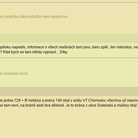
ista
na chodníku díky kolistům není bezpečno
pěvku napadlo, informace o všech mašinách tam jsou, beru zpět. Jen náhodou, ne
? Rád bych se tam někdy vypravil... Díky.
 je mnohem horší.
le jedna 729 + tři hektory a jedna 740 stojí v arálu VT Chomutov, všechny už nepro
jného tam není, na bráně sedí dva dědové. Je to brána z ulice Dukelská a mašiny sto