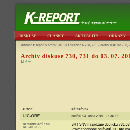
DISKUSE
ČLÁNKY
AKTUALITY
ODKAZY
diskuse k-report
»
archiv 2016
»
železnice
»
730, 731
» archiv diskuse 730, 
Archiv diskuse 730, 731 do 03. 07. 20
dolů
AUTOR
PŘÍSPĚVEK
UIC-ORE
neděle, 03. ledna 2016 - 14:36:42
neregistrovaný host
SRT SNV nasadzuje dvojičku 731.036
66.249.93.72
Pravdepodobne ostávajú 731 pre vozb