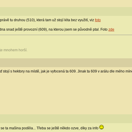
ávě tu druhou (510), která tam už stojí léta bez využití, viz
foto
edna snad ještě provozní (609), na kterou jsem se původně ptal. Foto
zde
 je mnohem horší.
eď stojí s hektory na místě, jak je vyfocená ta 609. Jinak ta 609 v arálu dle mého mí
se ta mašina poděla... Třeba se ještě někdo ozve, díky za info