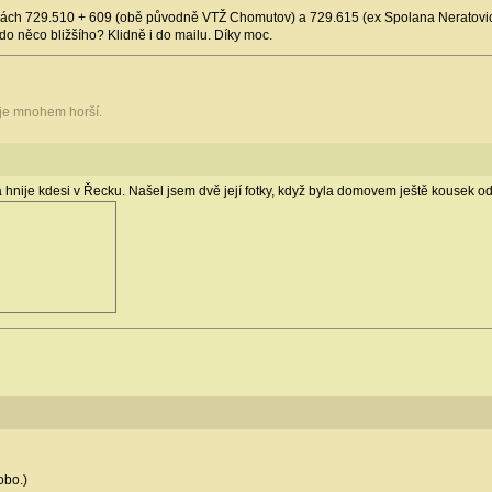
ách 729.510 + 609 (obě původně VTŽ Chomutov) a 729.615 (ex Spolana Neratovice)?
do něco bližšího? Klidně i do mailu. Díky moc.
 je mnohem horší.
rá hnije kdesi v Řecku. Našel jsem dvě její fotky, když byla domovem ještě kousek o
obo.)