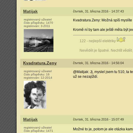
Matijak
čtvrtek, 31. března 2016 - 14:37:43
registrovaný uživatel
Kvadratura.Zeny: Možná spíš myslíte pr
číslo příspěvku:
1470
registrován:
3-2011
Kromě ní by tam ale ještě měla být j
122 - nejlepší elektriky
Nevědět je špatné. Nechtít vědět
Kvadratura.Zeny
čtvrtek, 31. března 2016 - 14:56:04
registrovaný uživatel
@Matijak: Jj, myslel jsem tu 510, ta t
číslo příspěvku:
16
už se nezajíždí.
registrován:
12-2014
Matijak
čtvrtek, 31. března 2016 - 15:07:49
registrovaný uživatel
Možné to je, potom je ale otázka kam 
číslo příspěvku:
1471